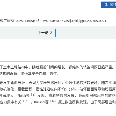
引用格式
构工程师
, 2025, 41(05): 182-194 DOI:10.15935/j.cnki.jggcs.202505.0021
下一篇
于土木工程结构中。随着服役时间的增长，钢结构的锈蚀问题日趋严重。
结构的寿命，降低其安全性和可靠性。
要发生弯曲破坏，表现为受压翼缘压屈，少数伴随着扭转破坏。随着平均
随机演化，横截面积、惯性矩沿纵向不均匀分布，破坏截面翼缘和腹板厚
［
1
］
大。Fiolek等
发现，随着锈蚀的发展，截面对局部屈曲的敏感
［
15
］
［
16
］
应力集中有关
。Kullashi等
通过数值模拟发现，由于局部屈曲和