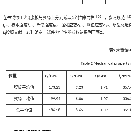
［
26
］
［
2
在未锈蚀H型钢腹板与翼缘上分别截取3个拉伸试样
，参照规范
f
、极限强度
f
、断裂强度
f
、强化应变
ε
、峰值应变
ε
、断裂总延
y0
u0
f0
h0
u0
E
按照文献［
29
］确定。试件力学性能参数结果列于
表2
。
f
表2 未锈蚀
Table 2 Mechanical property
位置
E
/GPa
E
/GPa
E
/GPa
f
/MPa
s
h
f
y
腹板平均值
173.23
9.23
1.71
367.
翼缘平均值
199.94
8.06
1.07
336.
总平均值
186.58
8.65
1.39
351.