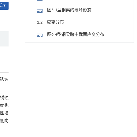
 ▾
图5 H型钢梁的破坏形态
2.2 应变分布
图6 H型钢梁跨中截面应变分布
2.3 锈蚀对荷载特征值的影响
基于均相催化剂的两段式水热液化实现丙烯腈-
[1]
丁二烯-苯乙烯共聚物的分步脱氮与液化
表3 H型钢梁试验荷载特征值
Engineering
. 2026, Vol.58(3): 1-303
https://doi.org/10.1016/j.eng.2025.12.037
图7 锈蚀钢梁特征荷载比与锈蚀率关系
锈蚀
3 横截面几何特性的不均匀性
用于背面供电网络的纯钌n-TSV加工与极致全干
[2]
法SOI晶圆减薄技术
3.1 几何特性的计算
Engineering
. 2026, Vol.58(3): 1-303
锈蚀
https://doi.org/10.1016/j.eng.2025.10.026
度也
图8 H型钢梁截面几何特性的计算简图
性增
内置陶瓷驱动单元的厘米级可重构压电机器人
[3]
表4 未锈蚀H型钢截面特性
侧向
Engineering
. 2026, Vol.58(3): 1-303
https://doi.org/10.1016/j.eng.2025.06.043
3.2 截面特性的变化规律