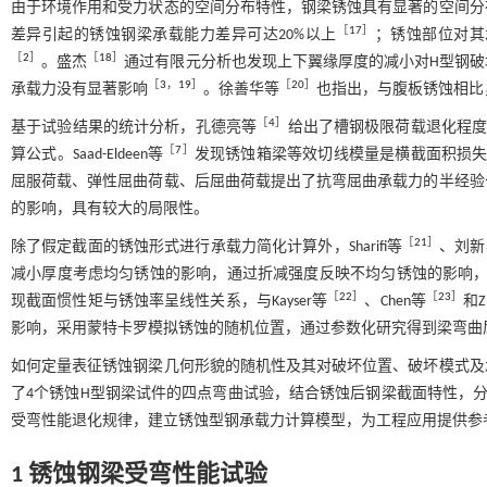
由于环境作用和受力状态的空间分布特性，钢梁锈蚀具有显著的空间分
［
17
］
差异引起的锈蚀钢梁承载能力差异可达20%以上
；锈蚀部位对其
［
2
］
［
18
］
。盛杰
通过有限元分析也发现上下翼缘厚度的减小对H型钢
［
3
，
19
］
［
20
］
承载力没有显著影响
。徐善华等
也指出，与腹板锈蚀相比
［
4
］
基于试验结果的统计分析，孔德亮等
给出了槽钢极限荷载退化程
［
7
］
算公式。Saad-Eldeen等
发现锈蚀箱梁等效切线模量是横截面积损失量
屈服荷载、弹性屈曲荷载、后屈曲荷载提出了抗弯屈曲承载力的半经验
的影响，具有较大的局限性。
［
21
］
除了假定截面的锈蚀形式进行承载力简化计算外，Sharifi等
、刘新
减小厚度考虑均匀锈蚀的影响，通过折减强度反映不均匀锈蚀的影响
［
22
］
［
23
］
现截面惯性矩与锈蚀率呈线性关系，与Kayser等
、Chen等
和Z
影响，采用蒙特卡罗模拟锈蚀的随机位置，通过参数化研究得到梁弯曲
如何定量表征锈蚀钢梁几何形貌的随机性及其对破坏位置、破坏模式及
了4个锈蚀H型钢梁试件的四点弯曲试验，结合锈蚀后钢梁截面特性，
受弯性能退化规律，建立锈蚀型钢承载力计算模型，为工程应用提供参
1 锈蚀钢梁受弯性能试验