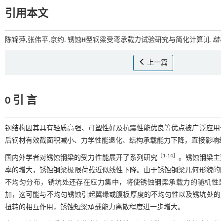
引用本文
陈锦萍,张伟平,京约. 锈蚀
H
型钢梁受弯承载力试验研究与简化计算[J].
结
上一篇
0 引 言
钢结构因其具有轻质高强、可塑性好及抗震性能优良等优点被广泛应用
后钢材有效截面积减小、力学性能退化、结构承载能力下降，直接影响
［
1
-
14
］
国内外学者对锈蚀钢梁的受力性能展开了系列研究
。锈蚀钢梁主
率的增大，锈蚀钢梁极限荷载近似线性下降。由于锈蚀钢梁几何形貌的
不均匀分布，锈坑处还存在应力集中，将使锈蚀钢梁承载力的随机性显著增
加，这可能与不均匀锈蚀引起翼缘或腹板厚度的不均匀性以及锈坑处的
扭转的相互作用，锈蚀短梁承载能力离散程度进一步增大。