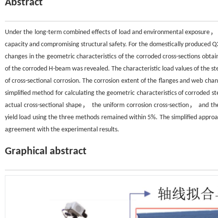
Abstract
Under the long-term combined effects of load and environmental exposure， st
capacity and compromising structural safety. For the domestically produce
changes in the geometric characteristics of the corroded cross-sections obt
of the corroded H-beam was revealed. The characteristic load values of the s
of cross-sectional corrosion. The corrosion extent of the flanges and web cha
simplified method for calculating the geometric characteristics of corroded s
actual cross-sectional shape， the uniform corrosion cross-section， and th
yield load using the three methods remained within 5%. The simplified approac
agreement with the experimental results.
Graphical abstract