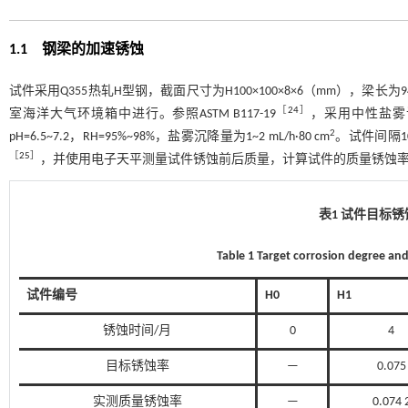
1.1
钢梁的加速锈蚀
试件采用Q355热轧H型钢，截面尺寸为H100×100×8×6（mm），
［
24
］
室海洋大气环境箱中进行。参照ASTM B117-19
，采用中性盐雾
2
pH=6.5~7.2，RH=95%~98%，盐雾沉降量为1~2 mL/h·80 cm
。试件间隔1
［
25
］
，并使用电子天平测量试件锈蚀前后质量，计算试件的质量锈蚀
表1 试件目标
Table 1 Target corrosion degree a
试件编号
H0
H1
锈蚀时间/月
0
4
目标锈蚀率
—
0.075
实测质量锈蚀率
—
0.074 