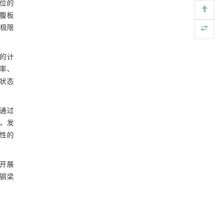
位的
润滑接触副动态油膜厚度超声高分辨率测量中
[4]
图9 锈蚀H型钢截面特性的纵向不均匀性
腹板
的弹流与声学耦合方法
极限
Engineering
. 2026, Vol.58(3): 1-303
3.3 板件锈蚀差异性
https://doi.org/10.1016/j.eng.2026.01.014
图10 梁板件锈蚀率与截面锈蚀率的关系
的计
Local calibration of bulk density models for
[5]
agricultural soils in an inter-Andean valley of the
率、
3.4 截面特性的简化计算方法
Peruvian Central Highlands
状态
ENGINEERING Agriculture
. 2027, Vol.14(2): 27718-
图11 H型钢均匀锈蚀前后截面形状
27728
图12 锈蚀截面Wx 退化系数预测值与实
通过
https://doi.org/10.15302/J-FASE-2027723
，发
际值对比
图13 锈蚀截面Iy退化系数预测值与实际
性的
值对比
图14 锈蚀截面It退化系数预测值与实际
值对比
开展
4 锈蚀钢梁抗弯承载力计算模型
钢梁
4.1 真实形貌下的截面强度
图15 截面极限弯矩的计算简图