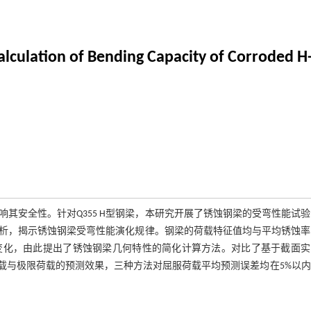
Calculation of Bending Capacity of Corroded 
其安全性。针对Q355 H型钢梁，本研究开展了锈蚀钢梁的受弯性能试
析，揭示锈蚀钢梁受弯性能演化规律。钢梁的荷载特征值均与平均锈蚀率
变化，由此提出了锈蚀钢梁几何特性的简化计算方法。对比了基于截面实
载与极限荷载的预测效果，三种方法对屈服荷载平均预测误差均在5%以内