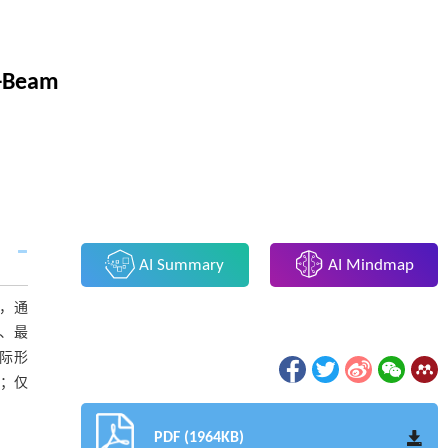
H-Beam
AI Summary
AI Mindmap
验，通
、最
际形
；仅
PDF (1964KB)