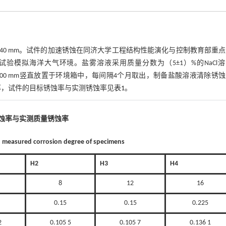
梁长为940 mm。试件的加速锈蚀在同济大学工程结构性能演化与控制教育部重
试验模拟海洋大气环境。盐雾溶液采用质量分数为（5±1）%的NaCl
00 mm竖直放置于环境箱中，每间隔4个月取出，制备盐酸溶液清除锈
率，试件的目标锈蚀率与实测锈蚀率见
表1
。
锈蚀率与实测质量锈蚀率
nd measured corrosion degree of specimens
H2
H3
H4
8
12
16
0.15
0.15
0.225
2
0.105 5
0.105 7
0.136 1