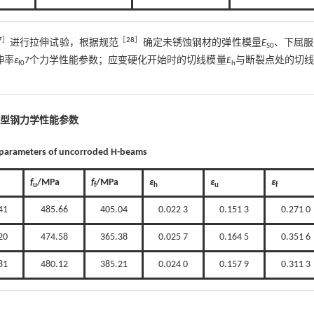
7
］
［
28
］
进行拉伸试验，根据规范
确定未锈蚀钢材的弹性模量
E
、下屈服
S0
伸率
ε
7个力学性能参数；应变硬化开始时的切线模量
E
与断裂点处的切线
f0
h
H
型钢力学性能参数
 parameters of uncorroded H-beams
f
/MPa
f
/MPa
ε
ε
ε
u
f
h
u
f
41
485.66
405.04
0.022 3
0.151 3
0.271 0
20
474.58
365.38
0.025 7
0.164 5
0.351 6
81
480.12
385.21
0.024 0
0.157 9
0.311 3