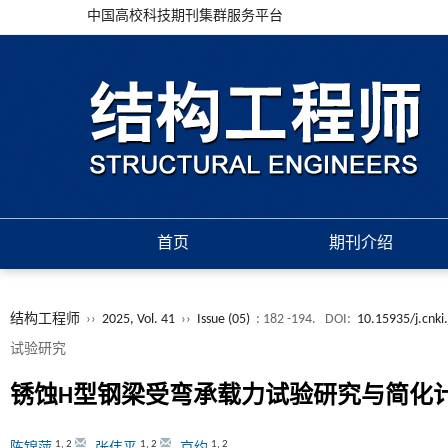
中国高校科技期刊集群服务平台
首页
期刊介绍
结构工程师
››
2025, Vol. 41
››
Issue (05)
: 182 -194.
DOI:
10.15935/j.cnki
试验研究
锈蚀
H
型钢梁受弯承载力试验研究与简化
1
,
2
1
,
2
1
,
2