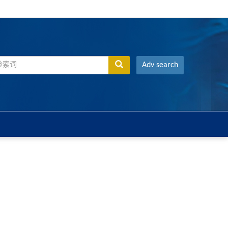
Adv search