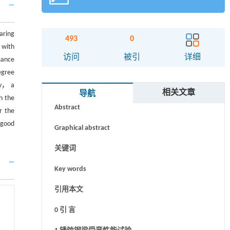
aring
493
0
 with
访问
被引
详细
mance
egree
ly， a
摘要
相关文章
导航
n the
Abstract
r the
 good
Graphical abstract
关键词
Key words
引用本文
0 引 言