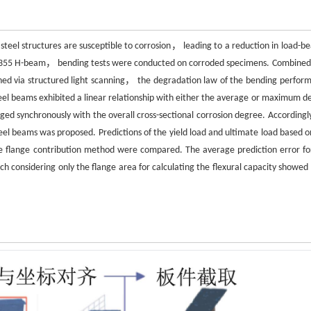
eel structures are susceptible to corrosion， leading to a reduction in load-be
d Q355 H-beam， bending tests were conducted on corroded specimens. Combined
ained via structured light scanning， the degradation law of the bending perfor
teel beams exhibited a linear relationship with either the average or maximum d
nged synchronously with the overall cross-sectional corrosion degree. According
teel beams was proposed. Predictions of the yield load and ultimate load based o
e flange contribution method were compared. The average prediction error fo
h considering only the flange area for calculating the flexural capacity showed