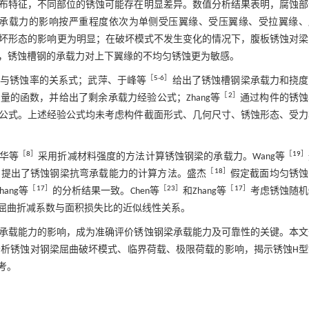
布特征，不同部位的锈蚀可能存在明显差异。数值分析结果表明，腐蚀部
承载力的影响按严重程度依次为单侧受压翼缘、受压翼缘、受拉翼缘、
破坏形态的影响更为明显；在破坏模式不发生变化的情况下，腹板锈蚀对梁
，锈蚀槽钢的承载力对上下翼缘的不均匀锈蚀更为敏感。
［
5
-
6
］
度与锈蚀率的关系式；武萍、于峰等
给出了锈蚀槽钢梁承载力和挠度
［
2
］
的函数，并给出了剩余承载力经验公式；Zhang等
通过构件的锈蚀
公式。上述经验公式均未考虑构件截面形式、几何尺寸、锈蚀形态、受力
［
8
］
［
19
］
华等
采用折减材料强度的方法计算锈蚀钢梁的承载力。Wang等
［
18
］
，提出了锈蚀钢梁抗弯承载能力的计算方法。盛杰
假定截面均匀锈蚀
［
17
］
［
23
］
［
17
］
hang等
的分析结果一致。Chen等
和Zhang等
考虑锈蚀随机
屈曲折减系数与面积损失比的近似线性关系。
承载能力的影响，成为准确评价锈蚀钢梁承载能力及可靠性的关键。本文
分析锈蚀对钢梁屈曲破坏模式、临界荷载、极限荷载的影响，揭示锈蚀H型
考。