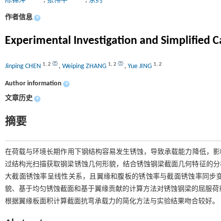
陈锦萍
,
张伟平
,
京约
作者信息
+
Experimental Investigation and Simplified 
1
,
2
1
,
2
1
,
2
Jinping CHEN
,
Weiping ZHANG
,
Yue JING
Author information
+
文章历史
+
摘要
在荷载与环境长期作用下钢结构容易发生锈蚀，导致承载能力降低，影响
过结构光扫描获取钢梁锈蚀几何形貌，结合锈蚀钢梁截面几何特征的分
大截面锈蚀率呈线性关系，且翼缘和腹板的锈蚀率与截面锈蚀率同步
貌、基于均匀锈蚀截面和基于翼缘贡献的计算方法对锈蚀钢梁的屈服荷
根据翼缘板面积计算截面抗弯承载力的简化方法与实验结果吻合较好。