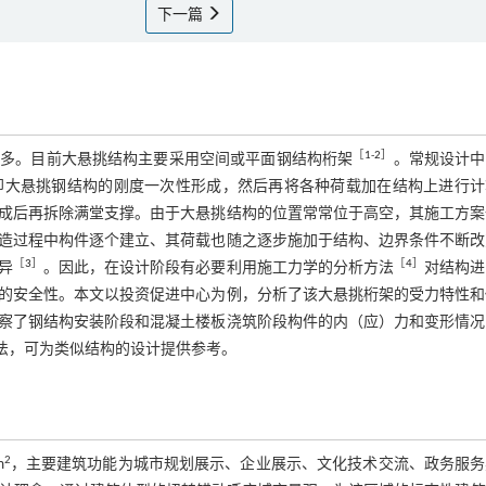
下一篇
［
1
-
2
］
越多。目前大悬挑结构主要采用空间或平面钢结构桁架
。常规设计中
即大悬挑钢结构的刚度一次性形成，然后再将各种荷载加在结构上进行计
成后再拆除满堂支撑。由于大悬挑结构的位置常常位于高空，其施工方案
造过程中构件逐个建立、其荷载也随之逐步施加于结构、边界条件不断改
［
3
］
［
4
］
异
。因此，在设计阶段有必要利用施工力学的分析方法
对结构进
的安全性。本文以投资促进中心为例，分析了该大悬挑桁架的受力特性和
察了钢结构安装阶段和混凝土楼板浇筑阶段构件的内（应）力和变形情况
法，可为类似结构的设计提供参考。
2
m
，主要建筑功能为城市规划展示、企业展示、文化技术交流、政务服务