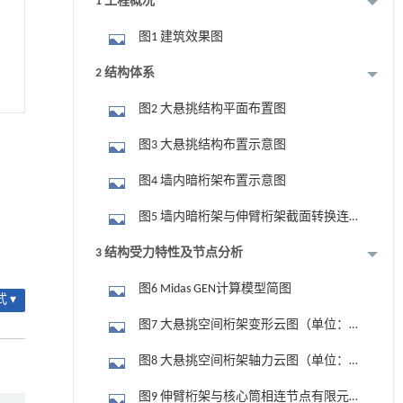
1 工程概况
图1 建筑效果图
2 结构体系
图2 大悬挑结构平面布置图
图3 大悬挑结构布置示意图
图4 墙内暗桁架布置示意图
图5 墙内暗桁架与伸臂桁架截面转换连
接节点图
3 结构受力特性及节点分析
图6 Midas GEN计算模型简图
 ▾
图7 大悬挑空间桁架变形云图（单位：
mm）
图8 大悬挑空间桁架轴力云图（单位：
kN）
图9 伸臂桁架与核心筒相连节点有限元