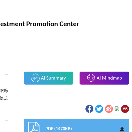
Investment Promotion Center
AI Summary
AI Mindmap
行跟踪
足之
。
PDF (1470KB)