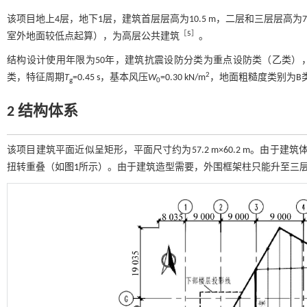
该项目地上4层，地下1层，建筑首层层高为10.5 m，二层和三层层高为7.0 
［
5
］
室外地面较低点起算），为高层公共建筑
。
结构设计使用年限为50年，建筑抗震设防分类为重点设防类（乙类），抗
2
类，特征周期
T
=0.45 s，基本风压
W
=0.30 kN/m
，地面粗糙度类别为B
g
0
2 结构体系
该项目建筑平面近似呈矩形，平面尺寸约为57.2 m×60.2 m。由
扭转重叠（如
图1
所示）。由于建筑造型需要，外围框架柱只能升至三层