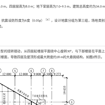
m，四层层高为8.0 m；地下室层高为7.0~9.5 m，建筑总高度约为34.0 
［
6
］
震设防烈度为6度（0.05
g
）
，设计地震分组为第三组，场地类别
类。
于建筑体型的扭转错动，从四层起楼层平面绕中心旋转30°，与下部楼层在平面
楼面，导致四层及屋顶形成最大跨度约28 m的大悬挑结构，如
图2
所示。