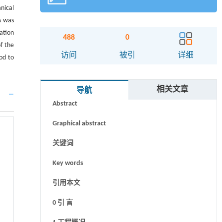
nical
s was
ation
488
0
f the
访问
被引
详细
od to
摘要
相关文章
导航
Abstract
Graphical abstract
关键词
Key words
引用本文
0 引 言