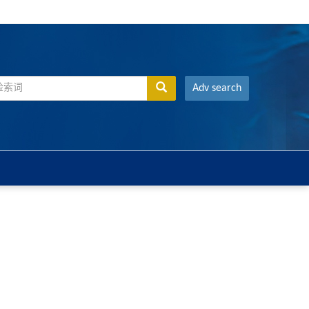
Adv search