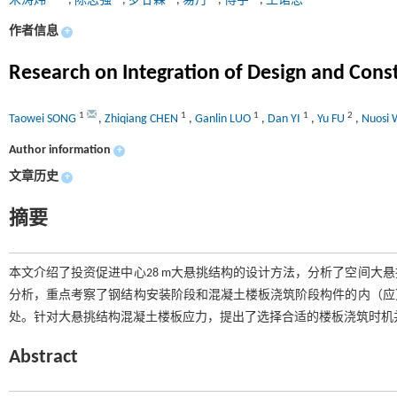
宋涛炜
,
陈志强
,
罗甘霖
,
易丹
,
傅宇
,
王诺思
作者信息
+
Research on Integration of Design and Cons
1
1
1
1
2
Taowei SONG
,
Zhiqiang CHEN
,
Ganlin LUO
,
Dan YI
,
Yu FU
,
Nuosi
Author information
+
文章历史
+
摘要
本文介绍了投资促进中心28 m大悬挑结构的设计方法，分析了空间大
分析，重点考察了钢结构安装阶段和混凝土楼板浇筑阶段构件的内（应
处。针对大悬挑结构混凝土楼板应力，提出了选择合适的楼板浇筑时机
Abstract