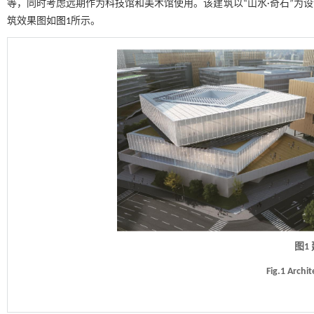
等，同时考虑远期作为科技馆和美术馆使用。该建筑以“山水·奇石”为
筑效果图如
图1
所示。
图1
Fig.1 Archi