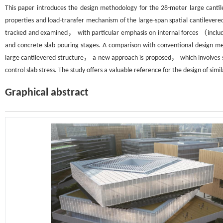
This paper introduces the design methodology for the 28-meter large canti
properties and load-transfer mechanism of the large-span spatial cantilevere
tracked and examined， with particular emphasis on internal forces （includi
and concrete slab pouring stages. A comparison with conventional design meth
large cantilevered structure， a new approach is proposed， which involves s
control slab stress. The study offers a valuable reference for the design of simil
Graphical abstract