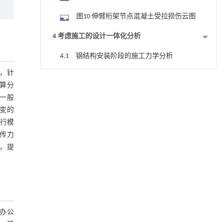
模型
图10 伸臂桁架节点混凝土受拉损伤云图
4 考虑施工的设计一体化分析
4.1 钢结构安装阶段的施工力学分析
，针
图11 桁架施工临时支撑布置示意图
用于宽浓度范围高效捕集CO₂及低能耗再生的新
[1]
算分
型酮基IPDA相变吸收剂
表1 钢结构安装主要施工步骤
一般
Engineering
. 2026, Vol.58(3): 1-303
变的
https://doi.org/10.1016/j.eng.2025.05.008
表2 钢结构安装完成后的分析结果比较
行模
传力
4.2 混凝土楼板浇筑阶段的施工力学分
利用纳米结构增强水产养殖安全性——危害物
[2]
检测与去除
，提
析
图12 常规设计方法下的楼板应力云图
Engineering
. 2026, Vol.58(3): 1-303
https://doi.org/10.1016/j.eng.2025.07.044
（单位：MPa）
表3 楼板混凝土浇筑施工方案
基于检流计的无对准误差全原位成像与激光加
[3]
图13 上弦楼板后浇带留设区域示意图
工系统及其在泛半导体制造中的应用
Engineering
. 2026, Vol.58(3): 1-303
办公
表4 正常使用阶段楼板拉应力代表值
https://doi.org/10.1016/j.eng.2025.07.041