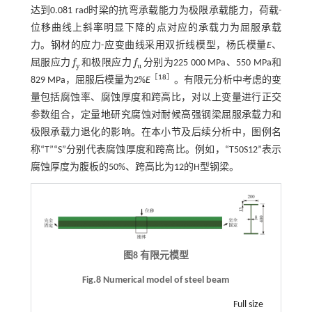
达到0.081 rad时梁的抗弯承载能力为极限承载能力，荷载-
位移曲线上斜率明显下降的点对应的承载力为屈服承载
力。钢材的应力-应变曲线采用双折线模型，杨氏模量
E
、
屈服应力
f
和极限应力
f
分别为225 000 MPa、550 MPa和
f
y
f
u
y
u
［
18
］
829 MPa，屈服后模量为2%
E
。有限元分析中考虑的变
量包括腐蚀率、腐蚀厚度和跨高比，对以上变量进行正交
参数组合，定量地研究腐蚀对耐候高强钢梁屈服承载力和
极限承载力退化的影响。在本小节及后续分析中，图例名
称“T”“S”分别代表腐蚀厚度和跨高比。例如，“T50S12”表示
腐蚀厚度为腹板的50%、跨高比为12的H型钢梁。
图8 有限元模型
Fig.8 Numerical model of steel beam
Full size