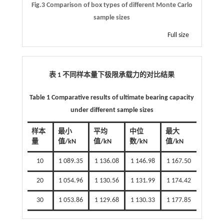
Fig.3 Comparison of box types of different Monte Carlo
sample sizes
Full size
表 1 不同样本量下极限承载力的对比结果
Table 1 Comparative results of ultimate bearing capacity
under different sample sizes
样本
最小
平均
中位
最大
量
值/kN
值/kN
数/kN
值/kN
10
1 089.35
1 136.08
1 146.98
1 167.50
20
1 054.96
1 130.56
1 131.99
1 174.42
30
1 053.86
1 129.68
1 130.33
1 177.85