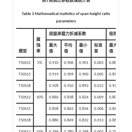
表3 跨高比参数数理统计表
Table 3 Mathematical statistics of span-height ratio
parameters
屈服承载力折减系数
极限承载力
腐
蚀
最大
平均
最小
标准
最大
平
模型
率
值
值
值
差
值
值
T50S12
5%
0.910
0.906
0.901
0.003
0.888
0.86
T50S15
0.919
0.909
0.900
0.005
0.894
0.88
T50S18
0.928
0.910
0.893
0.012
0.924
0.90
T50S12
10%
0.860
0.838
0.824
0.009
0.808
0.78
T50S15
0.858
0.843
0.834
0.006
0.840
0.80
T50S18
0.880
0.849
0.832
0.013
0.864
0.83
T50S12
15%
0.799
0.780
0.768
0.007
0.756
0.72