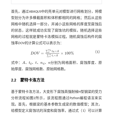
首先，通过ABAQUS中的壳单元对模型进行网格划分，将模
型划分为许多横截面积和体积都相同的网格；然后从这些
网格中随机选择一部分，并减小这些网格的厚度至腐蚀后
的状态，这样就成功实现了腐蚀坑的模拟，随机选择这些
网格的过程就是蒙特卡洛模拟过程。随机腐蚀后构件的腐
蚀率
DOV
的计算公式可以表示为：
n
d
×
∑
t
A
（1）
d
i
=
×
100
%
1
D
O
V
D
O
V
=
∑
1
n
d
t
d
i
×
A
∑
1
n
t
×
A
×
100
%
n
×
∑
t
A
i
1
、
、
、
、
式中：
A
t
t
n
n
分别为网格面积、腐蚀厚度、原
d
d
A
、
t
d
、
t
、
n
d
、
n
始厚度、腐蚀网格数、原始网格数。
2.2
蒙特卡洛方法
基于蒙特卡洛方法，大变形下腐蚀高强耐候H型钢梁的受力
分析流程如
图2
所示，该流程图通过Python编程语言来实
现。首先，根据梁的基本参数生成梁的数值模型；其次，
给模型定义腐蚀坑的深度和腐蚀率，通过
式（1）
可以计算