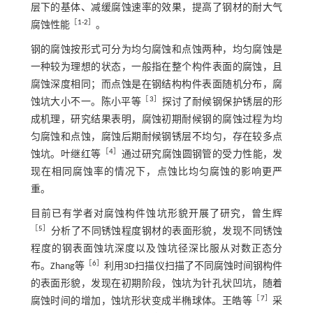
层下的基体、减缓腐蚀速率的效果，提高了钢材的耐大气
［
1
-
2
］
腐蚀性能
。
钢的腐蚀按形式可分为均匀腐蚀和点蚀两种，均匀腐蚀是
一种较为理想的状态，一般指在整个构件表面的腐蚀，且
腐蚀深度相同；而点蚀是在钢结构构件表面随机分布，腐
［
3
］
蚀坑大小不一。陈小平等
探讨了耐候钢保护锈层的形
成机理，研究结果表明，腐蚀初期耐候钢的腐蚀过程为均
匀腐蚀和点蚀，腐蚀后期耐候钢锈层不均匀，存在较多点
［
4
］
蚀坑。叶继红等
通过研究腐蚀圆钢管的受力性能，发
现在相同腐蚀率的情况下，点蚀比均匀腐蚀的影响更严
重。
目前已有学者对腐蚀构件蚀坑形貌开展了研究，曾生辉
［
5
］
分析了不同锈蚀程度钢材的表面形貌，发现不同锈蚀
程度的钢表面蚀坑深度以及蚀坑径深比服从对数正态分
［
6
］
布。Zhang等
利用3D扫描仪扫描了不同腐蚀时间钢构件
的表面形貌，发现在初期阶段，蚀坑为针孔状凹坑，随着
［
7
］
腐蚀时间的增加，蚀坑形状变成半椭球体。王皓等
采