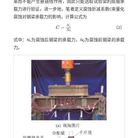
束而不能产生悬链线作用，因此只能选取试验梁的屈服承
载力进行验证。进一步地，笔者定义腐蚀折减系数
C
来量化
腐蚀对钢梁承载力的影响，计算公式为
N
=
c
（2）
C
C
=
N
c
N
0
N
0
式中：
N
为腐蚀后钢梁的承载力，
N
为腐蚀前钢梁的承载
c
0
力。