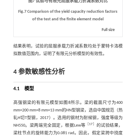
图7 试验与有限元屈服承载力折减系数对比
Fig.7 Comparison of the yield capacity reduction factors
of the test and the finite element model
Full size
结果表明，试验的屈服承载力折减系数均处于蒙特卡洛模
拟数值范围内，证明了有限元分析模型的有效性。
4 参数敏感性分析
4.1
模型
高强钢梁的有限元模型如
图8
所示。梁的截面尺寸为400
mm×200 mm×8 mm×13 mm的HN型钢梁，选自中国规范（热
轧H切T型钢，2017）。选用的钢材为耐候钢，强度等级为
［
17
］
NH550。梁两端完全固定，根据Lew等
的试验结果，
梁柱节点的旋转能力为0.081 rad。因此，假定梁跨中挠度