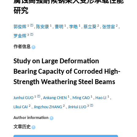
腐蚀高强耐候钢梁大变形承载性能
研究
1
1
1
1
2
2
郭俊辉
,
陈安康
,
曹明
,
李皓
,
蔡立葵
,
张惊宙
,
3
罗金辉
作者信息
+
Study on Large Deformation
Bearing Capacity of Corroded High-
Strength Weathering Steel Beams
1
1
1
1
Junhui GUO
,
Ankang CHEN
,
Ming CAO
,
Hao LI
,
2
2
3
Likui CAI
,
Jingzhou ZHANG
,
JinHui LUO
Author information
+
文章历史
+