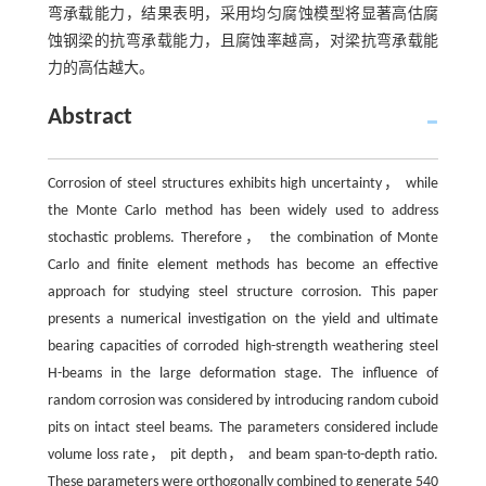
弯承载能力，结果表明，采用均匀腐蚀模型将显著高估腐
蚀钢梁的抗弯承载能力，且腐蚀率越高，对梁抗弯承载能
力的高估越大。
Abstract
Corrosion of steel structures exhibits high uncertainty， while
the Monte Carlo method has been widely used to address
stochastic problems. Therefore， the combination of Monte
Carlo and finite element methods has become an effective
approach for studying steel structure corrosion. This paper
presents a numerical investigation on the yield and ultimate
bearing capacities of corroded high-strength weathering steel
H-beams in the large deformation stage. The influence of
random corrosion was considered by introducing random cuboid
pits on intact steel beams. The parameters considered include
volume loss rate， pit depth， and beam span-to-depth ratio.
These parameters were orthogonally combined to generate 540