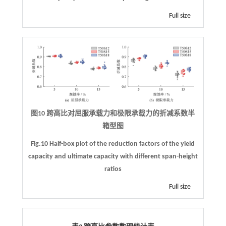
Full size
图10 跨高比对屈服承载力和极限承载力的折减系数半
箱型图
Fig.10 Half-box plot of the reduction factors of the yield
capacity and ultimate capacity with different span-height
ratios
Full size