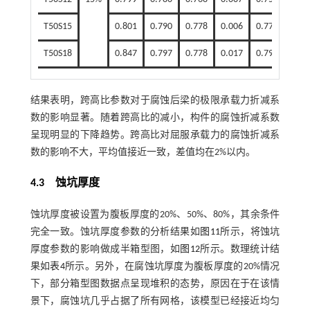
T50S15
0.801
0.790
0.778
0.006
0.775
0.74
T50S18
0.847
0.797
0.778
0.017
0.794
0.77
结果表明，跨高比参数对于腐蚀后梁的极限承载力折减系
数的影响显著。随着跨高比的减小，构件的腐蚀折减系数
呈现明显的下降趋势。跨高比对屈服承载力的腐蚀折减系
数的影响不大，平均值接近一致，差值均在2%以内。
4.3
蚀坑厚度
蚀坑厚度被设置为腹板厚度的20%、50%、80%，其余条件
完全一致。蚀坑厚度参数的分析结果如
图11
所示，将蚀坑
厚度参数的影响做成半箱型图，如
图12
所示。数理统计结
果如
表4
所示。另外，在腐蚀坑厚度为腹板厚度的20%情况
下，部分箱型图数据点呈现堆积的态势，原因在于在该情
景下，腐蚀坑几乎占据了所有网格，该模型已经接近均匀