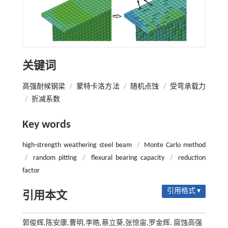
关键词
高强耐候钢梁
/
蒙特卡洛方法
/
随机点蚀
/
受弯承载力
/
折减系数
Key words
high-strength weathering steel beam
/
Monte Carlo method
/
random pitting
/
flexural bearing capacity
/
reduction
factor
引用格式 ▾
引用本文
郭俊辉,陈安康,曹明,李皓,蔡立葵,张惊宙,罗金辉. 腐蚀高强