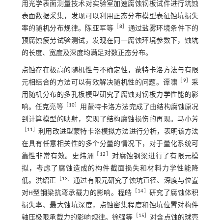
用光学表面测量技术对实验室加速腐蚀钢板试件进行坑蚀
表面数据采集，发现可以利用正态分布模型表征蚀坑损失
［
8
］
率的随机分布规律。陈亚军等
通过盐雾环境条件下的
预腐蚀疲劳试验测试，发现在同一腐蚀环境参数下，蚀坑
的长度、宽度及深度均满足对数正态分布。
点蚀存在极高的随机性与不确定性，蒙特卡洛方法与有限
［
9
］
元相结合的方法可以有效解决随机性的问题。谭啸
采
用随机分布的多孔板模型研究了腐蚀对钢板力学性能的影
［
10
］
响。任克亮等
用蒙特卡洛方法完成了由结构腐蚀原况
到计算模型的映射，实现了结构腐蚀损伤的再现。马小芳
［
11
］
利用改进型蒙特卡洛模拟方法进行分析，表明该方法
在具有任意相关性的多个分量的情况下，对于量化系统可
［
12
］
靠性非常有效。史炜洲
对腐蚀钢梁进行了有限元模
拟，考虑了腐蚀造成的构件截面损失和材料力学性能降
［
13
］
低。洪绍正
通过有限元研究了蚀坑直径、深度与位置
［
14
］
对H型钢梁抗弯承载力的影响。程皓
研究了腐蚀体积
损失率、最大蚀坑深度，点蚀密集程度和蚀坑位置对构件
［
15
］
轴压极限承载力的影响规律。徐强等
对含点蚀的球壳