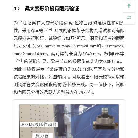
3.2
梁大变形阶段有限元验证
为了验证梁在大变形阶段荷载-位移曲线的准确性和可靠
［
16
］
性，采用Qiao等
开展的钢框架子结构倒塌试验对有限
元模拟进行验证，试验细节如
图4
所示。钢梁和钢柱的截面
尺寸分别为200 mm×100 mm×5.5 mm×8 mm和250 mm×250
mm×9 mm×14 mm。两跨梁的长度为3 040 mm。根据Lew等
［
17
］
的试验结果，梁柱节点的极限旋转能力为0.081 rad。
因此曲线仅展示了梁端转角为0.081 rad以前有限元分析和
试验结果的对比，如
图5
所示。可以看出有限元模拟可以预
测钢梁在大变形阶段的荷载-位移曲线。同一位移下，试验
和有限元分析的承载力差别最大在5%左右。