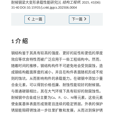
耐候钢梁大变形承载性能研究[J].
结构工程师
, 2025, 41(06):
31-40 DOI:10.15935/j.cnki.jggcs.202506.0004
上一篇
下一篇
1 介 绍
钢结构鉴于其具有较高的强度、更好的延性和更低的厚度
效应等优良特性而被广泛应用于一些工程结构中。然而，
随着时间的推移，钢结构构件不可避免地会受到腐蚀，造
成钢结构截面厚度的减小，并且在构件表面随机形成不规
则的蚀坑，从而影响构件的承载能力。在碳钢中添加少量
合金元素，可以得到价格低廉、耐蚀性能较好的耐候钢。
与普通碳钢相比，其在大气环境下具有较好的耐腐蚀性。
耐候钢中合金成分主要为Cu、P、Cr、Ni等元素，这些元素
使金属基体表面形成致密且连续的稳定锈层。外表的保护
锈层能阻碍锈蚀进一步往里扩散和发展，从而达到保护锈