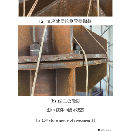
图10 试件S3破坏模态
Fig.10 Failure mode of specimen S3
Full size