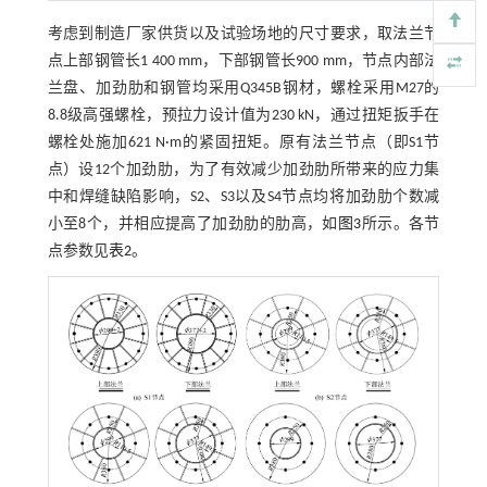
考虑到制造厂家供货以及试验场地的尺寸要求，取法兰节
点上部钢管长1 400 mm，下部钢管长900 mm，节点内部法
兰盘、加劲肋和钢管均采用Q345B钢材，螺栓采用M27的
8.8级高强螺栓，预拉力设计值为230 kN，通过扭矩扳手在
螺栓处施加621 N·m的紧固扭矩。原有法兰节点（即S1节
点）设12个加劲肋，为了有效减少加劲肋所带来的应力集
中和焊缝缺陷影响，S2、S3以及S4节点均将加劲肋个数减
小至8个，并相应提高了加劲肋的肋高，如
图3
所示。各节
点参数见
表2
。