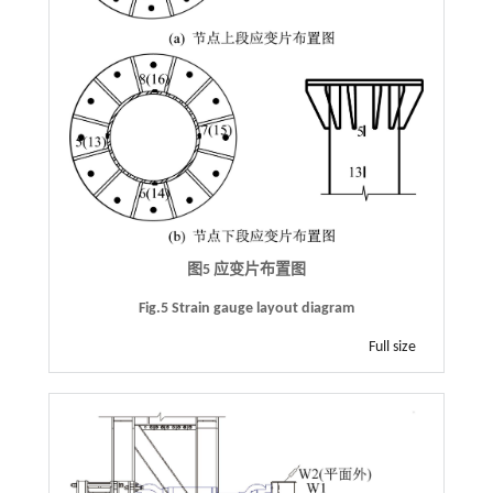
图5 应变片布置图
Fig.5 Strain gauge layout diagram
Full size