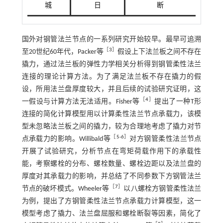
城
日
断
国外对钢管法兰节点的一系列研究开始较早。最早可追溯
［
3
］
至20世纪60年代，Packer等
假设上下法兰板之间不存在
撬力，通过法兰板的弹性力学相关分析得到钢管柔性法兰
连接的理论计算方法。为了满足法兰板不存在撬力的假
设，所用法兰盘厚度较大，并且后续的试验研究证明，这
［
4
］
一假设与计算方法无法适用。Fisher等
提出了一种T形
连接的简化计算模型用以计算柔性法兰节点承载力，该模
型未忽略法兰板之间的撬力，较为合理地考虑了撬力对节
［
5
-
6
］
点承载力的影响。Willibald等
对方钢管柔性法兰节点
开展了试验研究，分析节点在弯矩荷载作用下的承载性
能，考察螺栓的分布、螺栓数量、螺栓边距以及法兰盘的
厚度对其承载力的影响，并总结了不同参数下方钢管法兰
［
7
］
节点的破坏模式。Wheeler等
以八螺栓方钢管柔性法兰
为例，提出了方钢管柔性法兰节点承载力计算模型，这一
模型考虑了撬力、法兰盘屈服和螺栓断裂等因素，简化了