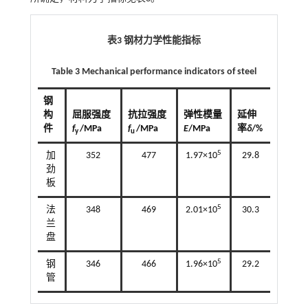
表3 钢材力学性能指标
Table 3 Mechanical performance indicators of steel
钢
构
屈服强度
抗拉强度
弹性模量
延伸
件
f
/MPa
f
/MPa
E
/MPa
率
δ
/%
y
u
5
加
352
477
1.97×10
29.8
劲
板
5
法
348
469
2.01×10
30.3
兰
盘
5
钢
346
466
1.96×10
29.2
管