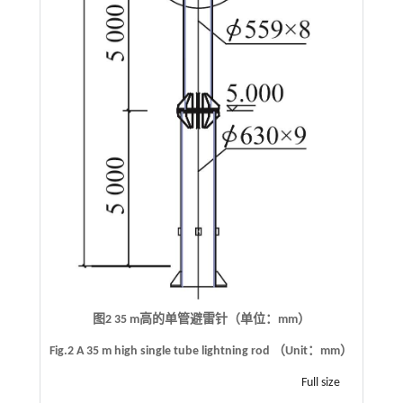
图2 35 m高的单管避雷针（单位：mm）
Fig.2 A 35 m high single tube lightning rod （Unit：mm）
Full size