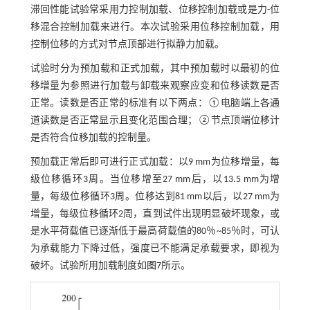
滞回性能试验常采用力控制加载、位移控制加载或是力-位
移混合控制加载来进行。本次试验采用位移控制加载，用
控制位移的方式对节点顶部进行拟静力加载。
试验时分为预加载和正式加载，其中预加载时以最初的位
移增量为参照进行加载与卸载来观察应变和位移读数是否
正常。读数是否正常的标准有以下两点：①电脑端上各通
道读数是否正常显示且变化范围合理；②节点顶端位移计
是否符合位移加载的控制量。
预加载正常后即可进行正式加载：以9 mm为位移增量，每
级位移循环3周。当位移增至27 mm后，以13.5 mm为增
量，每级位移循环3周。位移达到81 mm以后，以27 mm为
增量，每级位移循环2周，直到试件出现明显破坏现象，或
是水平荷载值已逐渐低于最高荷载值的80％~85％时，可认
为承载能力下降过低，强度已不能满足承载要求，即视为
破坏。试验所用加载制度如
图7
所示。