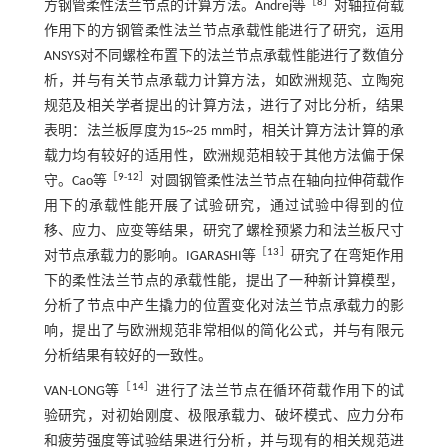
［
8
］
方钢管柔性法兰节点的计算方法。Andrej等
对轴拉荷载
作用下的方钢管柔性法兰节点承载性能进行了研究，运用
ANSYS对不同螺栓布置下的法兰节点承载性能进行了数值分
析，并与有关节点承载力计算方法，如欧洲规范、立陶宛
规范及相关学者提出的计算方法，进行了对比分析，结果
表明：法兰板厚度为15~25 mm时，相关计算方法计算的承
载力均有较好的适用性，欧洲规范相较于其他方法偏于保
［
9
-
12
］
守。Cao等
对圆钢管柔性法兰节点在轴向拉伸荷载作
用下的承载性能开展了试验研究，通过试验中得到的位
移、应力、应变等结果，研究了螺栓预紧力和法兰板尺寸
［
13
］
对节点承载力的影响。IGARASHI等
研究了在弯矩作用
下的柔性法兰节点的承载性能，提出了一种新计算模型，
分析了节点中产生撬力的位置变化对法兰节点承载力的影
响，提出了与欧洲规范非常相似的简化公式，并与有限元
分析结果有较好的一致性。
［
14
］
VAN-LONG等
进行了法兰节点在循环荷载作用下的试
验研究，对初始刚度、极限承载力、破坏模式、应力分布
和疲劳强度等试验结果进行分析，并与现有的相关规范进