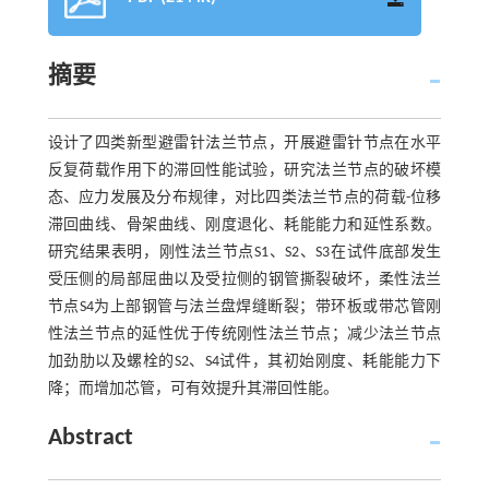
摘要
设计了四类新型避雷针法兰节点，开展避雷针节点在水平
反复荷载作用下的滞回性能试验，研究法兰节点的破坏模
态、应力发展及分布规律，对比四类法兰节点的荷载-位移
滞回曲线、骨架曲线、刚度退化、耗能能力和延性系数。
研究结果表明，刚性法兰节点S1、S2、S3在试件底部发生
受压侧的局部屈曲以及受拉侧的钢管撕裂破坏，柔性法兰
节点S4为上部钢管与法兰盘焊缝断裂；带环板或带芯管刚
性法兰节点的延性优于传统刚性法兰节点；减少法兰节点
加劲肋以及螺栓的S2、S4试件，其初始刚度、耗能能力下
降；而增加芯管，可有效提升其滞回性能。
Abstract