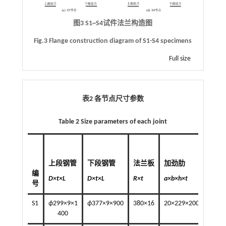
图3 S1~S4试件法兰构造图
Fig.3 Flange construction diagram of S1-S4 specimens
Full size
表2 各节点尺寸参数
Table 2 Size parameters of each joint
上段钢管
下段钢管
法兰板
加劲肋
芯
编
D×t×L
D×t×L
R×t
a×b×h×t
D×t
号
S1
ϕ
299×9×1
ϕ
377×9×900
380×16
20×229×200×8
400