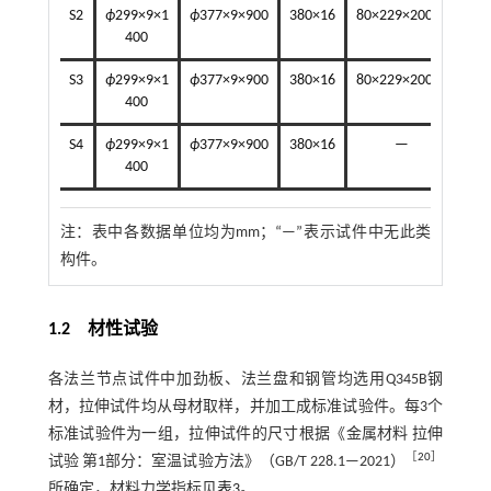
S2
ϕ
299×9×1
ϕ
377×9×900
380×16
80×229×200×8
400
S3
ϕ
299×9×1
ϕ
377×9×900
380×16
80×229×200×8
ϕ
3
400
S4
ϕ
299×9×1
ϕ
377×9×900
380×16
—
ϕ
3
400
注：
表中各数据单位均为mm；“—”表示试件中无此类
构件。
1.2
材性试验
各法兰节点试件中加劲板、法兰盘和钢管均选用Q345B钢
材，拉伸试件均从母材取样，并加工成标准试验件。每3个
标准试验件为一组，拉伸试件的尺寸根据《金属材料 拉伸
［
20
］
试验 第1部分：室温试验方法》（GB/T 228.1—2021）
所确定，材料力学指标见
表3
。