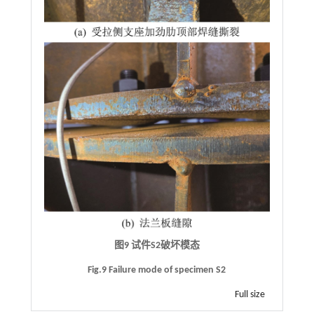
图9 试件S2破坏模态
Fig.9 Failure mode of specimen S2
Full size