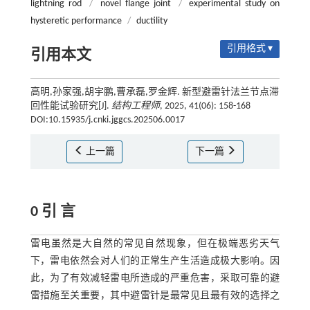
lightning rod
/
novel flange joint
/
experimental study on
hysteretic performance
/
ductility
引用格式 ▾
引用本文
高明,孙家强,胡宇鹏,曹承磊,罗金辉. 新型避雷针法兰节点滞
回性能试验研究[J].
结构工程师
, 2025, 41(06): 158-168
DOI:10.15935/j.cnki.jggcs.202506.0017
上一篇
下一篇
0 引 言
雷电虽然是大自然的常见自然现象，但在极端恶劣天气
下，雷电依然会对人们的正常生产生活造成极大影响。因
此，为了有效减轻雷电所造成的严重危害，采取可靠的避
雷措施至关重要，其中避雷针是最常见且最有效的选择之