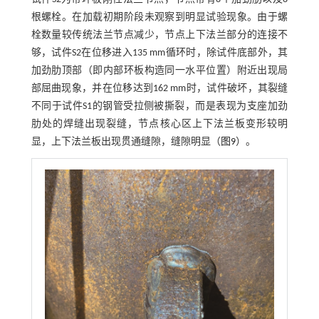
根螺栓。在加载初期阶段未观察到明显试验现象。由于螺
栓数量较传统法兰节点减少，节点上下法兰部分的连接不
够，试件S2在位移进入135 mm循环时，除试件底部外，其
加劲肋顶部（即内部环板构造同一水平位置）附近出现局
部屈曲现象，并在位移达到162 mm时，试件破坏，其裂缝
不同于试件S1的钢管受拉侧被撕裂，而是表现为支座加劲
肋处的焊缝出现裂缝，节点核心区上下法兰板变形较明
显，上下法兰板出现贯通缝隙，缝隙明显（
图9
）。