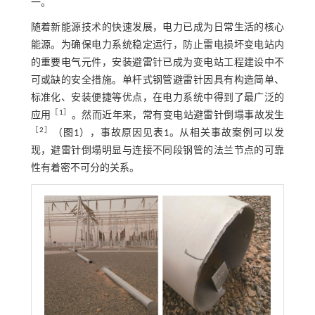
一。
随着新能源技术的快速发展，电力已成为日常生活的核心
能源。为确保电力系统稳定运行，防止雷电损坏变电站内
的重要电气元件，安装避雷针已成为变电站工程建设中不
可或缺的安全措施。单杆式钢管避雷针因具有构造简单、
标准化、安装便捷等优点，在电力系统中得到了最广泛的
［
1
］
应用
。然而近年来，常有变电站避雷针倒塌事故发生
［
2
］
（
图1
），事故原因见
表1
。从相关事故案例可以发
现，避雷针倒塌明显与连接不同段钢管的法兰节点的可靠
性有着密不可分的关系。