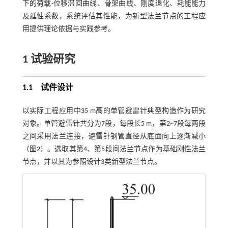
下的荷载-位移滞回曲线、骨架曲线、刚度退化、耗能能力
及延性系数，系统评估其性能，为新型法兰节点的工程应
用提供理论依据与实践参考。
1 试验研究
1.1
试件设计
以实际工程应用中35 m高的单管避雷针典型构造作为研究
对象。单管避雷针共分为7段，每段长5 m，第2~7段每两段
之间采用法兰连接，避雷针钢管直径从底面向上逐渐减小
（
图2
）。选取其第4、第5段间法兰节点作为基础刚性法兰
节点，并以其为参照设计3类新型法兰节点。