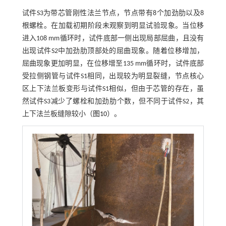
试件S3为带芯管刚性法兰节点，节点带有8个加劲肋以及8
根螺栓。在加载初期阶段未观察到明显试验现象。当位移
进入108 mm循环时，试件底部一侧出现局部屈曲，且没有
出现试件S2中加劲肋顶部处的屈曲现象。随着位移增加，
屈曲现象更加明显，在位移增至135 mm循环时，试件底部
受拉侧钢管与试件S1相同，出现较为明显裂缝，节点核心
区上下法兰板变形与试件S1相似，但由于芯管的存在，虽
然试件S3减少了螺栓和加劲肋个数，但不同于试件S2，其
上下法兰板缝隙较小（
图10
）。