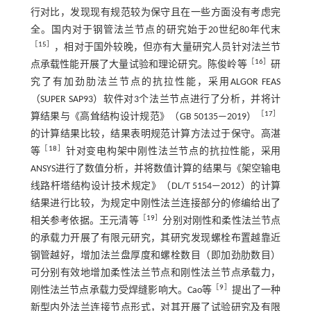
行对比，发现现有规范较为保守且在一些方面没有考虑完
全。国内对于钢管法兰节点的研究始于20世纪80年代末
［
15
］
，相对于国外较晚，但亦有大量研究人员针对法兰节
［
16
］
点承载性能开展了大量试验和理论研究。陈俊岭等
研
究了有加劲肋法兰节点的抗拉性能，采用ALGOR FEAS
（SUPER SAP93）软件对3个法兰节点进行了分析，并将计
［
17
］
算结果与《高耸结构设计规范》（GB 50135—2019）
的计算结果比较，结果表明规范计算方法过于保守。高湛
［
18
］
等
针对变电构架中刚性法兰节点的抗拉性能，采用
ANSYS进行了数值分析，并将数值计算的结果与《架空输电
线路杆塔结构设计技术规定》（DL/T 5154—2012）的计算
结果进行比较，为规定中刚性法兰连接部分的修编给出了
［
19
］
相关参考依据。王元清等
分别对刚性和柔性法兰节点
的承载力开展了有限元研究，其研究发现螺栓布置越靠近
钢管越好，增加法兰盘厚度和螺栓数目（即加劲肋数目）
可分别有效地增加柔性法兰节点和刚性法兰节点承载力，
［
9
］
刚性法兰节点承载力受焊缝影响大。Cao等
提出了一种
新型内外法兰连接节点形式，对其开展了试验研究及有限