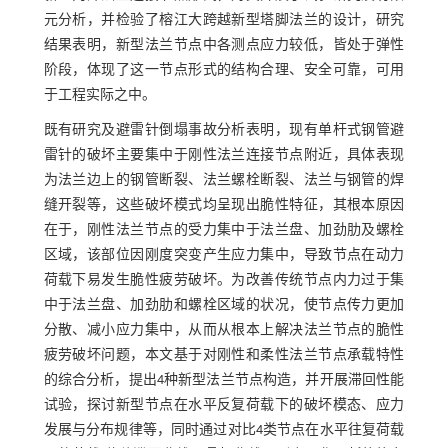
元分析，并检验了榕江大跨越新型塔脚法兰的设计，研究
结果表明，新型法兰节点中各测点应力较低，皆处于弹性
阶段，体现了这一节点形式的结构合理、安全可靠，可用
于工程实际之中。
既有研究及避雷针倒塌事故分析表明，现有单杆式钢管避
雷针的破坏主要集中于刚性法兰连接节点附近，具体表现
为法兰边上的钢管断裂、法兰螺栓断裂、法兰与钢管的焊
缝开裂等，这些破坏模式均呈现出脆性特征，其根本原因
在于，刚性法兰节点的受力集中于法兰盘、加劲肋及螺栓
区域，该部位因刚度突变产生应力集中，导致节点在动力
荷载下易发生脆性疲劳破坏。为改善传统节点内力过于集
中于法兰盘、加劲肋和螺栓区域的状况，使节点传力更加
分散、减小应力集中，从而从根本上解决法兰节点的脆性
疲劳破坏问题，本文基于对刚性和柔性法兰节点承载特性
的综合分析，提出4种新型法兰节点构造，并开展滞回性能
试验，探讨新型节点在水平反复荷载下的破坏模态、应力
发展与分布规律等，同时通过对比4类节点在水平往复荷载