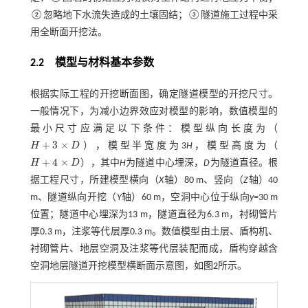
②忽略地下水流失造成的土壤固结；③隧道施工过程中采
用全断面开挖法。
2.2
模型与材料基本参数
根据实际工程的开挖断面图，确定隧道模型的开挖尺寸。
一般情况下，为减小边界效应对模型的影响，数值模型的
最小尺寸应满足以下条件：模型纵向长度为（
+
3
×
H
D
），模型半宽度为3
H
，模型高度为（
H
+
3
×
D
+
4
×
H
D
），其中
H
为隧道中心埋深，
D
为隧道直径。根
H
+
4
×
D
据工程尺寸，所建模型横向（
X
轴）80 m、竖向（
Z
轴）40
m、隧道纵向开挖（
Y
轴）60 m，空洞中心位于纵向
y
=30 m
位置；隧道中心埋深为13 m，隧道直径为6.3 m，衬砌管片
厚0.3 m，注浆等代层厚0.3 m。数值模型由土层、盾构机、
衬砌管片、地层空洞及注浆等代层装配而成，盾构穿越含
空洞地层隧道开挖模型横断面示意图，如
图2
所示。