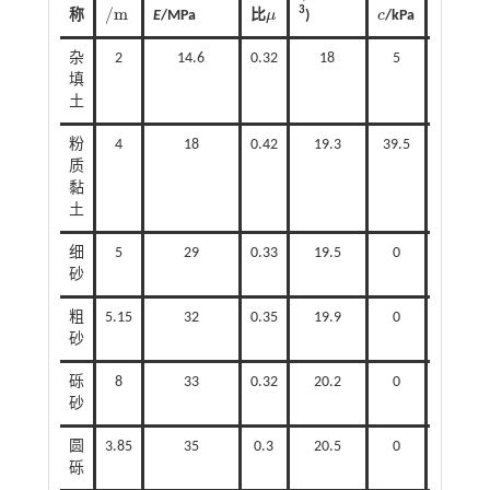
∘
/
m
/
(
)
3
称
E
/MPa
比
μ
)
c
/kPa
φ
/
m
μ
c
φ
/
(
∘
)
杂
2
14.6
0.32
18
5
8
填
土
粉
4
18
0.42
19.3
39.5
20
质
黏
土
细
5
29
0.33
19.5
0
30
砂
粗
5.15
32
0.35
19.9
0
32
砂
砾
8
33
0.32
20.2
0
35
砂
圆
3.85
35
0.3
20.5
0
38
砾