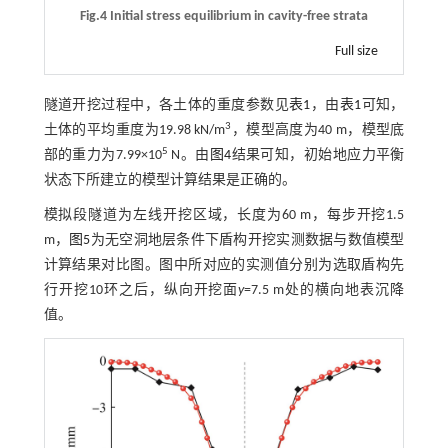
Fig.4 Initial stress equilibrium in cavity-free strata
Full size
隧道开挖过程中，各土体的重度参数见
表1
，由
表1
可知，
3
土体的平均重度为19.98 kN/m
，模型高度为40 m，模型底
5
部的重力为7.99×10
N。由
图4
结果可知，初始地应力平衡
状态下所建立的模型计算结果是正确的。
模拟段隧道为左线开挖区域，长度为60 m，每步开挖1.5
m，
图5
为无空洞地层条件下盾构开挖实测数据与数值模型
计算结果对比图。图中所对应的实测值分别为选取盾构先
行开挖10环之后，纵向开挖面
y
=7.5 m处的横向地表沉降
值。