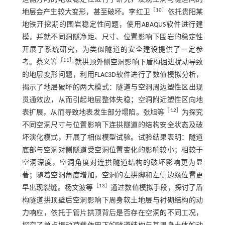
［
10
］
地层会产生较大变形，甚至破坏。李红卫
依托贵阳某
地铁开挖期的围岩稳定性问题，使用ABAQUS软件进行建
模，并就不同洞隧净距、尺寸、位置影响下围岩的稳定性
开展了系统研究，为类似隧道的安全建设提供了一定参
［
11
］
考。蔡义等
就拱顶外侧空洞影响下盾构掘进扰动导致
的地层变形问题，利用FLAC3D软件进行了数值模拟分析，
揭示了地层破坏的两大模式：隧道与空洞周边塑性区出现
贯通效应，从而引起地层整体失稳；空洞附近塑性区向地
［
12
］
表扩展，从而导致地表发生部分塌陷。张旭等
为探究
不同空洞尺寸与位置影响下连拱隧道的结构安全状态及破
坏演化模式，开展了相似模型试验。试验结果表明：隧道
底部与空洞对侧隧道受空洞位置变化的影响较小；相较于
空洞深度，空洞角度对连拱隧道结构的破坏影响更为显
著；随着空洞角度增加，空洞的左拱脚和左侧边缘位置更
［
13
］
早出现裂缝。杨文波等
通过数值模拟手段，探讨了盾
构隧道拱顶壁后空洞影响下周身软土地层与衬砌结构的动
力响应，依托于管片拱顶背后是否存在空洞的不同工况，