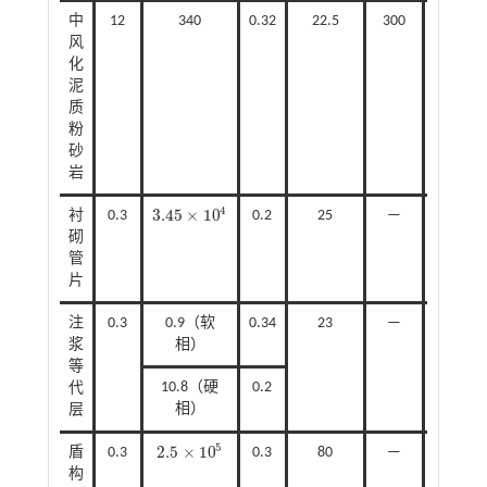
中
12
340
0.32
22.5
300
36
风
化
泥
质
粉
砂
岩
4
3.45
×
10
衬
0.3
0.2
25
—
—
3.45
×
10
4
砌
管
片
注
0.3
0.9（软
0.34
23
—
—
浆
相）
等
10.8（硬
0.2
代
相）
层
5
2.5
×
10
盾
0.3
0.3
80
—
—
2.5
×
10
5
构