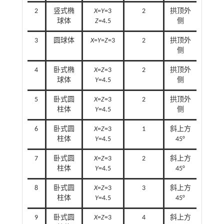
2
竖式椭
X
=
Y
=3
2
拱顶外
球体
Z
=4.5
侧
3
圆球体
X
=
Y
=
Z
=3
2
拱顶外
侧
4
卧式椭
X
=
Z
=3
2
拱顶外
球体
Y
=4.5
侧
5
卧式圆
X
=
Z
=3
2
拱顶外
柱体
Y
=4.5
侧
6
卧式圆
X
=
Z
=3
1
斜上方
柱体
Y
=4.5
45°
7
卧式圆
X
=
Z
=3
2
斜上方
柱体
Y
=4.5
45°
8
卧式圆
X
=
Z
=3
3
斜上方
柱体
Y
=4.5
45°
9
卧式圆
X
=
Z
=3
4
斜上方