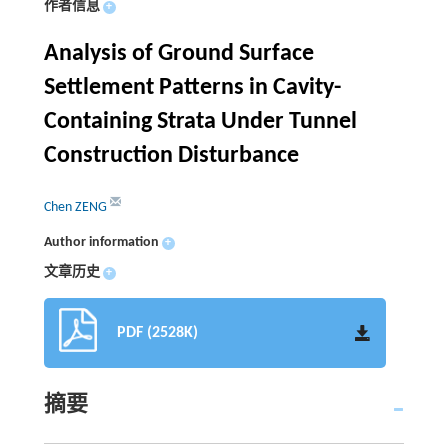
作者信息
+
Analysis of Ground Surface
Settlement Patterns in Cavity-
Containing Strata Under Tunnel
Construction Disturbance
Chen ZENG
Author information
+
文章历史
+
PDF (2528K)
摘要