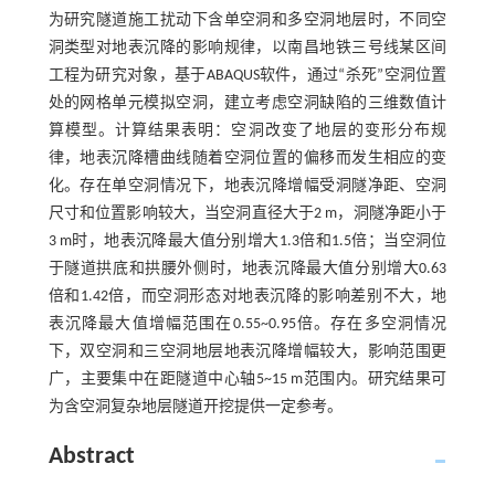
为研究隧道施工扰动下含单空洞和多空洞地层时，不同空
洞类型对地表沉降的影响规律，以南昌地铁三号线某区间
工程为研究对象，基于ABAQUS软件，通过“杀死”空洞位置
处的网格单元模拟空洞，建立考虑空洞缺陷的三维数值计
算模型。计算结果表明：空洞改变了地层的变形分布规
律，地表沉降槽曲线随着空洞位置的偏移而发生相应的变
化。存在单空洞情况下，地表沉降增幅受洞隧净距、空洞
尺寸和位置影响较大，当空洞直径大于2 m，洞隧净距小于
3 m时，地表沉降最大值分别增大1.3倍和1.5倍；当空洞位
于隧道拱底和拱腰外侧时，地表沉降最大值分别增大0.63
倍和1.42倍，而空洞形态对地表沉降的影响差别不大，地
表沉降最大值增幅范围在0.55~0.95倍。存在多空洞情况
下，双空洞和三空洞地层地表沉降增幅较大，影响范围更
广，主要集中在距隧道中心轴5~15 m范围内。研究结果可
为含空洞复杂地层隧道开挖提供一定参考。
Abstract