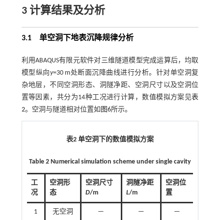
3 计算结果及分析
3.1
单空洞下地表沉降规律分析
利用ABAQUS有限元软件对三维隧道模型完成运算后，均取
模型纵向
y
=30 m处断面沉降曲线进行分析。针对单空洞复
杂地层，不同空洞形态、洞隧净距、空洞尺寸以及空洞位
置等因素，共分为14种工况进行计算，数值模拟方案见
表
2
。空洞与隧道相对位置如
图6
所示。
表2 单空洞下的数值模拟方案
Table 2 Numerical simulation scheme under single cavity
工
空洞形
空洞尺寸
洞隧净距
空洞位
况
态
D
/m
L
/m
置
1
无空洞
—
—
—