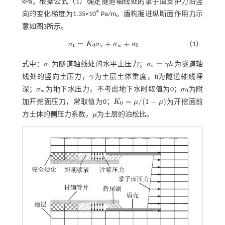
kPa；根据
公式（1）
确定隧道轴线处的掌子面支护力沿竖
4
向的变化梯度为1.35×10
Pa/m。盾构掘进纵断面作用力示
意如
图3
所示。
=
+
+
σ
K
σ
σ
σ
（1）
σ
t
=
K
0
σ
v
+
σ
w
+
σ
0
t
0
v
w
0
=
式中：
σ
为隧道轴线处的水平土压力；
σ
γ
h
为隧道轴
σ
t
σ
v
=
γ
h
t
v
线处的竖向土压力，
γ
为土层土体重度，
h
为隧道轴线埋
γ
深；
σ
为地下水压力，不考虑地下水时取值为0；
σ
为附
σ
w
σ
0
w
0
=
/
(
1
−
)
加开挖面压力，常取值为0；
K
μ
μ
为开挖面前
K
0
=
μ
/
(
1
-
μ
)
0
方土体的侧压力系数，
μ
为土层的泊松比。
μ