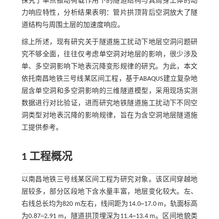
探究了单点振动荷载作用下的隧道结构与其周身土体的动
力响应特性，分析结果表明：管片拱顶背后空洞放大了隧
道结构与周围土层的加速度响应。
综上所述，现有研究关于隧道施工扰动下地层空洞问题研
究不够全面，往往仅考虑单空洞对地层的影响，很少涉及
单、多空洞影响下地表沉降变形规律的研究。为此，本文
依托南昌地铁三号线某区间工程，基于ABAQUS建立复杂地
层含单空洞和多空洞影响的三维隧道模型，采用现场实测
数据进行对比验证，进而研究地铁隧道施工扰动下不同空
洞类型对地表沉降的影响规律，旨在为含空洞地层隧道施
工提供参考。
1 工程概况
以南昌地铁三号线某区间工程为研究对象。该区间穿越地
层较多，部分区段地下含水量丰富，地层变化较大。左、
右线总长均为820 m左右，线间距为14.0~17.0 m，轨面标高
为0.87~2.91 m，隧道拱顶埋深为11.4~13.4 m。区间地貌类