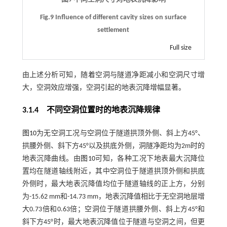
Fig.9 Influence of different cavity sizes on surface
settlement
Full size
由上述分析可知，随着空洞与隧道净距减小和空洞尺寸增
大，空洞效应增强，空洞引起的地表沉降增幅显著。
3.1.4
不同空洞位置时的地表沉降规律
图10
为无空洞工况与空洞位于隧道拱顶外侧、斜上方45°、
拱腰外侧、斜下方45°以及拱底外侧，洞隧净距均为2m时的
地表沉降曲线。由
图10
可知，各种工况下地表最大沉降位
置均在隧道轴线附近，其中空洞位于隧道拱顶外侧和拱底
外侧时，最大地表沉降值均位于隧道轴线的正上方，分别
为-15.62 mm和-14.73 mm，地表沉降值相比于无空洞地层增
大0.73倍和0.63倍；空洞位于隧道拱腰外侧、斜上方45°和
斜下方45°时，最大地表沉降值位于隧道与空洞之间，但更