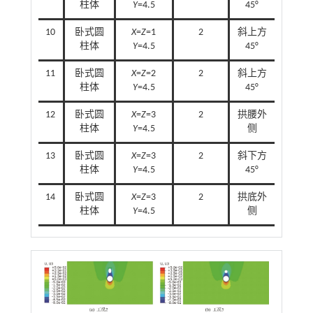
柱体
Y
=4.5
45°
10
卧式圆
X
=
Z
=1
2
斜上方
柱体
Y
=4.5
45°
11
卧式圆
X
=
Z
=2
2
斜上方
柱体
Y
=4.5
45°
12
卧式圆
X
=
Z
=3
2
拱腰外
柱体
Y
=4.5
侧
13
卧式圆
X
=
Z
=3
2
斜下方
柱体
Y
=4.5
45°
14
卧式圆
X
=
Z
=3
2
拱底外
柱体
Y
=4.5
侧