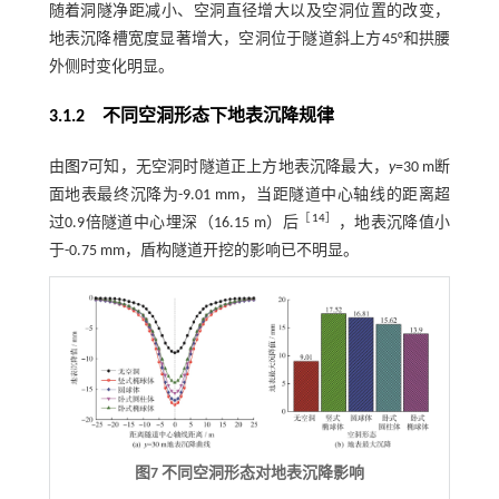
随着洞隧净距减小、空洞直径增大以及空洞位置的改变，
地表沉降槽宽度显著增大，空洞位于隧道斜上方45°和拱腰
外侧时变化明显。
3.1.2
不同空洞形态下地表沉降规律
由
图7
可知，无空洞时隧道正上方地表沉降最大，
y
=30 m断
面地表最终沉降为-9.01 mm，当距隧道中心轴线的距离超
［
14
］
过0.9倍隧道中心埋深（16.15 m）后
，地表沉降值小
于-0.75 mm，盾构隧道开挖的影响已不明显。
图7 不同空洞形态对地表沉降影响