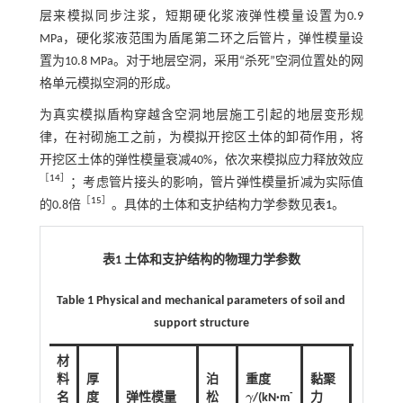
层来模拟同步注浆，短期硬化浆液弹性模量设置为0.9
MPa，硬化浆液范围为盾尾第二环之后管片，弹性模量设
置为10.8 MPa。对于地层空洞，采用“杀死”空洞位置处的网
格单元模拟空洞的形成。
为真实模拟盾构穿越含空洞地层施工引起的地层变形规
律，在衬砌施工之前，为模拟开挖区土体的卸荷作用，将
开挖区土体的弹性模量衰减40%，依次来模拟应力释放效应
［
14
］
；考虑管片接头的影响，管片弹性模量折减为实际值
［
15
］
的0.8倍
。具体的土体和支护结构力学参数见
表1
。
表1 土体和支护结构的物理力学参数
Table 1 Physical and mechanical parameters of soil and
support structure
材
料
厚
泊
重度
黏聚
内摩
-
名
度
弹性模量
松
γ
/(kN·m
力
擦角
γ