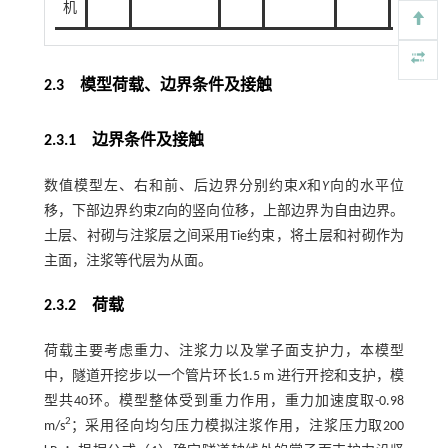
机
2.3
模型荷载、边界条件及接触
2.3.1
边界条件及接触
数值模型左、右和前、后边界分别约束
X
和
Y
向的水平位
移，下部边界约束
Z
向的竖向位移，上部边界为自由边界。
土层、衬砌与注浆层之间采用Tie约束，将土层和衬砌作为
主面，注浆等代层为从面。
2.3.2
荷载
荷载主要考虑重力、注浆力以及掌子面支护力，本模型
中，隧道开挖步以一个管片环长1.5 m 进行开挖和支护，模
型共40环。模型整体受到重力作用，重力加速度取-0.98
2
m/s
；采用径向均匀压力模拟注浆作用，注浆压力取200