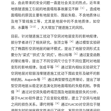
设，由此带来的安全问题一直是社会关注的热点，近年来
［
1
］
地铁隧道施工引起的地面塌陷事故屡见不鲜
。造成地
面塌陷的原因主要有地层变形、围岩失稳、不良地质体以
及地下管线施工等，尤其是地层中的不良地质体，如空
［
2
-
3
］
洞、水囊等
，大大增加了隧道施工的风险。
目前，针对隧道施工扰动下空洞对地层变形的影响规律，
［
4
］
部分学者进行了相关研究。张顶立等
通过模型实验研
究了椭圆形空洞地层的破环模式，提出了地层空洞形式主
［
5
］
要分为“梁式”“拱式”及“洞式”。杨公标等
通过复变函数
的理论推导，提出了不同空洞尺寸位于不同位置时对地层
［
6
］
变形的影响规律。张成平等
通过室内相似实验研究了
空洞地层对软弱浅埋隧道施工扰动下围岩变形及破坏的影
［
7
］
响机制。Augarde等
通过典型塑性边界理论，提出了球
型空洞地层从稳定状态演化到地面塌陷的失稳机制。李倩
［
8
］
倩
通过对空洞失稳坍塌范围及地层刚度损失的分析，
基于FLAC3D软件建立了应变软化模型，建立了空洞与地层
［
9
］
之间的损伤关系。谭代明等
通过FLAC3D对空洞位于隧
道侧方时的地层稳定性进行了研究，发现空洞与隧道间的