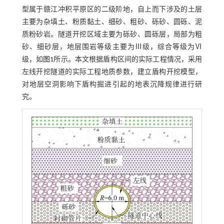
型属于赣江冲积平原区的二级阶地，自上而下涉及的土层
主要为杂填土、粉质黏土、细砂、粗砂、砾砂、圆砾、泥
质粉砂岩。隧道开挖区域主要为砾砂、圆砾层，局部为粗
砂、细砂层，地层围岩等级主要为Ⅲ级，综合等级为Ⅵ
级，如
图1
所示。本文根据盾构区间的实际工程情况，采用
左线开挖隧道的实际工程地质参数，建立盾构开挖模型，
对地层空洞影响下盾构掘进引起的地表沉降规律进行研
究。