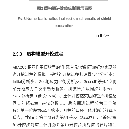
图3 盾构掘进数值纵断面示意图
Fig.3 Numerical longitudinal section schematic of shield
excavation
Full size
2.3.3
盾构模型开挖过程
ABAQUS 相互作用模块里的“生死单元”功能可较好地实现隧
道开挖过程的模拟。模型的开挖过程共设置45个分析步：
Initial分析步、Geo地应力平衡分析步、Geonull“杀死”空洞
单元地应力二次平衡分析步、拼装管片及同步注浆ex1—
ex37 分析步（步长1.5 m）、土体开挖结束后的管片拼装及
同步注浆ex38—ex42分析步。盾构掘进过程分为三个阶
段：第一阶段为ex1开挖步，开挖前四环土体并激活前四环
盾壳，共6 m；第二阶段为第
i
开挖步（2≤
i
≤37），“杀死”第
i
+3开挖步对应土体并激活第
i
-1开挖步所对应的管片和注