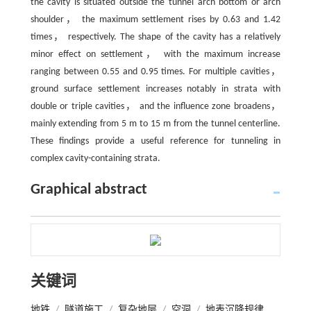
the cavity is situated outside the tunnel arch bottom or arch
shoulder， the maximum settlement rises by 0.63 and 1.42
times， respectively. The shape of the cavity has a relatively
minor effect on settlement， with the maximum increase
ranging between 0.55 and 0.95 times. For multiple cavities，
ground surface settlement increases notably in strata with
double or triple cavities， and the influence zone broadens，
mainly extending from 5 m to 15 m from the tunnel centerline.
These findings provide a useful reference for tunneling in
complex cavity-containing strata.
Graphical abstract
关键词
地铁
/
隧道施工
/
复杂地层
/
空洞
/
地表沉降规律