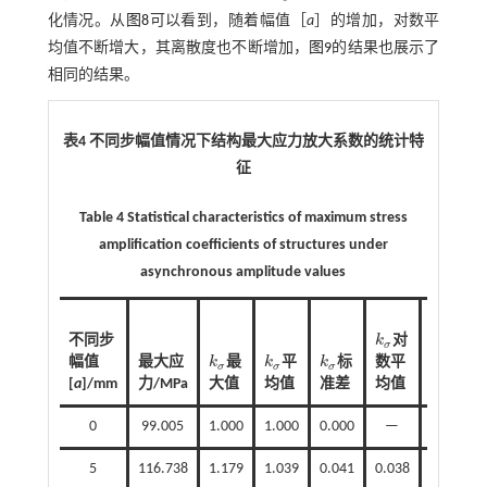
化情况。从
图8
可以看到，随着幅值［
a
］的增加，对数平
均值不断增大，其离散度也不断增加，
图9
的结果也展示了
相同的结果。
表4 不同步幅值情况下结构最大应力放大系数的统计特
征
Table 4 Statistical characteristics of maximum stress
amplification coefficients of structures under
asynchronous amplitude values
不同步
k
对
k
对
k
σ
k
σ
σ
σ
幅值
最大应
k
最
k
平
k
标
数平
数标
k
σ
k
σ
k
σ
σ
σ
σ
[
a
]/mm
力/MPa
大值
均值
准差
均值
准差
0
99.005
1.000
1.000
0.000
—
—
5
116.738
1.179
1.039
0.041
0.038
0.040