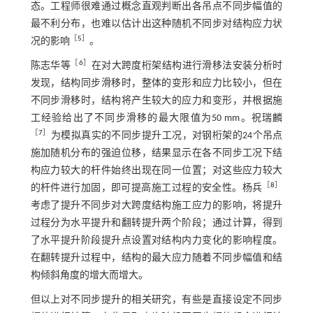
态。工程师很难通过概念直观判断出各吊点不同步幅值的
最不利分布，也难以估计出这种随机不同步对结构应力状
［
5
］
况的影响
。
［
6
］
陈志华等
在对大跨度桁架结构进行滑移法安装分析时
发现，结构同步滑移时，整体的变形和应力比较小，但在
不同步滑移时，结构将产生较大的应力和变形，并根据施
工经验给出了不同步滑移的最大限值为50 mm。祝瑞麟
［
7
］
为模拟真实的不同步提升工况，对钢桁架的24个吊点
施加随机分布的强迫位移，结果显示在各不同步工况下结
构应力较大的杆件始终出现在同一位置；对这些应力较大
［
8
］
的杆件进行加固，即可提高施工过程的安全性。杨兵
考虑了提升不同步对大跨度结构施工应力的影响，将提升
过程分为水平提升和翻转提升两个阶段；通过计算，得到
了水平提升阶段提升点设置对结构内力变化的影响程度。
在翻转提升过程中，结构的最大应力随着不同步幅值和结
构倾斜角度的增大而增大。
但以上对不同步提升的相关研究，有些是直接设定不同步