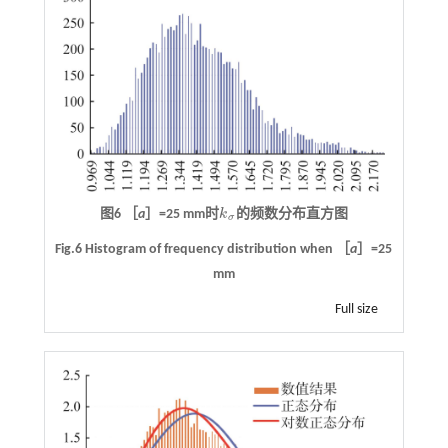
图6 ［
a
］=25 mm时
k
的频数分布直方图
k
σ
σ
Fig.6 Histogram of frequency distribution when ［
a
］=25
mm
Full size