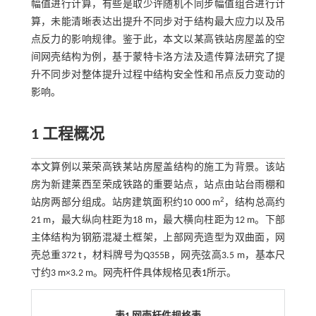
幅值进行计算，有些是取少许随机不同步幅值组合进行计
算，未能清晰表达出提升不同步对于结构最大应力以及吊
点反力的影响规律。鉴于此，本文以某高铁站房屋盖的空
间网壳结构为例，基于蒙特卡洛方法及遗传算法研究了提
升不同步对整体提升过程中结构安全性和吊点反力变动的
影响。
1 工程概况
本文算例以莱荣高铁某站房屋盖结构的施工为背景。该站
房为新建莱西至荣成铁路的重要站点，站点由站台雨棚和
2
站房两部分组成。站房建筑面积约10 000 m
，结构总高约
21 m，最大纵向柱距为18 m，最大横向柱距为12 m。下部
主体结构为钢筋混凝土框架，上部网壳造型为双曲面，网
壳总重372 t，材料牌号为Q355B，网壳弦高3.5 m，基本尺
寸约3 m×3.2 m。网壳杆件具体规格见
表1
所示。