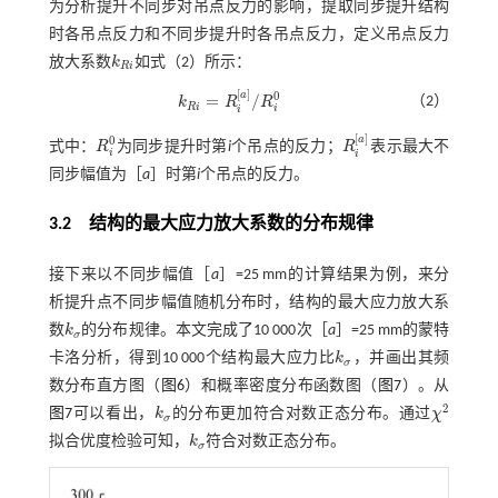
为分析提升不同步对吊点反力的影响，提取同步提升结构
时各吊点反力和不同步提升时各吊点反力，定义吊点反力
放大系数
k
如
式（2）
所示：
k
R
i
R
i
[
]
0
a
=
/
（2）
k
R
R
k
R
i
=
R
i
[
a
]
/
R
i
0
R
i
i
i
[
]
0
a
式中：
R
为同步提升时第
i
个吊点的反力；
R
表示最大不
R
i
0
R
i
[
a
]
i
i
同步幅值为［
a
］时第
i
个吊点的反力。
3.2
结构的最大应力放大系数的分布规律
接下来以不同步幅值［
a
］=25 mm的计算结果为例，来分
析提升点不同步幅值随机分布时，结构的最大应力放大系
数
k
的分布规律。本文完成了10 000次［
a
］=25 mm的蒙特
k
σ
σ
卡洛分析，得到10 000个结构最大应力比
k
，并画出其频
k
σ
σ
数分布直方图（
图6
）和概率密度分布函数图（
图7
）。从
2
图7
可以看出，
k
的分布更加符合对数正态分布。通过
χ
k
σ
χ
2
σ
拟合优度检验可知，
k
符合对数正态分布。
k
σ
σ