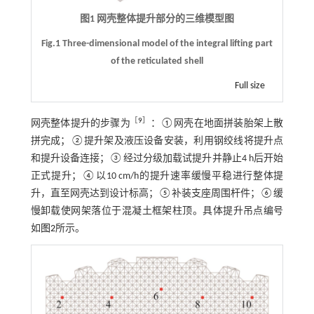
图1 网壳整体提升部分的三维模型图
Fig.1 Three-dimensional model of the integral lifting part
of the reticulated shell
Full size
［
9
］
网壳整体提升的步骤为
：①网壳在地面拼装胎架上散
拼完成；②提升架及液压设备安装，利用钢绞线将提升点
和提升设备连接；③经过分级加载试提升并静止4 h后开始
正式提升；④以10 cm/h的提升速率缓慢平稳进行整体提
升，直至网壳达到设计标高；⑤补装支座周围杆件；⑥缓
慢卸载使网架落位于混凝土框架柱顶。具体提升吊点编号
如
图2
所示。