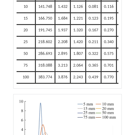
10
141.748
1.432
1.126
0.081
0.116
0.071
15
166.750
1.684
1.221
0.123
0.195
0.099
20
191.745
1.937
1.320
0.167
0.270
0.124
25
218.602
2.208
1.420
0.211
0.340
0.146
50
286.693
2.895
1.807
0.322
0.575
0.178
75
318.088
3.213
2.064
0.365
0.701
0.183
100
383.774
3.876
2.243
0.439
0.770
0.194