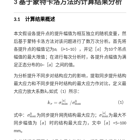
3 基于蒙特卡洛方法的计算结果分析
3.1
计算结果概述
本文假设各提升点的提升幅值为相互独立的随机变量，然
后基于蒙特卡洛方法对该问题进行了数万次分析。首先将
各提升点的幅值记为
a
（
i
=1~10），并记［
a
］为10个吊点
i
幅值的最大限值；在进行每次分析时，各提升点幅值为满
足正态分布的0~［
a
］之间的值。
为分析提升不同步对结构应力的影响，提取同步提升结构
最大应力和不同步提升时结构的最大应力作对比，定义最
大应力放大系数
k
如
式（1）
所示：
k
σ
σ
[
]
a
0
=
/
（1）
k
σ
σ
k
σ
=
σ
m
a
x
[
a
]
/
σ
m
a
x
0
m
a
x
m
a
x
σ
[
]
a
0
式中：
σ
为同步提升网壳结构最大应力；
σ
为最大不
σ
m
a
x
0
σ
m
a
x
[
a
]
m
a
x
m
a
x
同步幅值为［
a
］时的结构最大应力，文中［
a
］=5~100
mm。