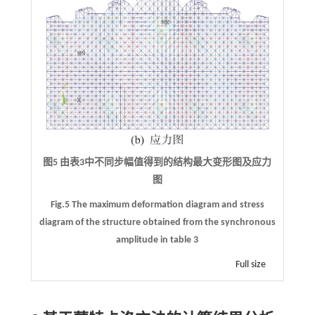
图5 由表3中不同步幅值得到的结构最大变形图及应力
图
Fig.5 The maximum deformation diagram and stress
diagram of the structure obtained from the synchronous
amplitude in table 3
Full size