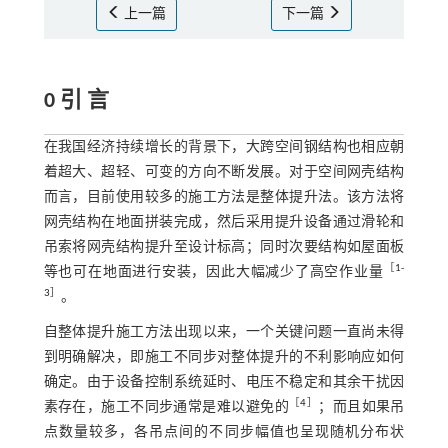
上一篇
下一篇
0 引 言
在我国经济持续增长的背景下，大跨空间钢结构也相应朝
着超大、超轻、可变的方向不断发展。对于空间网壳结构
而言，目前使用较多的施工方法是整体提升法。该方法将
网壳结构在地面拼装完成，然后采用提升设备通过滑轮和
吊索将网壳结构提升至设计标高；同时次要结构如屋面板
［
1
-
等也可在地面进行安装，因此大幅减少了高空作业量
3
］
。
自整体提升施工方法出现以来，一个关键问题一直尚未得
到明确解决，即施工不同步对整体提升的不利影响应如何
确定。由于设备控制系统延时、电压不稳定和其余干扰因
［
4
］
素存在，施工不同步通常是难以避免的
；而且如果吊
点数量较多，各吊点间的不同步幅值也呈现随机分布状