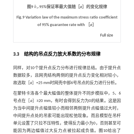
图9
k
95%保证率最大值随［
a
］的变化规律
k
σ
σ
Fig.9 Variation law of the maximum stress ratio coefficient
of 95% guarantee rate with ［
a
］
Full size
3.3
结构的吊点反力放大系数的分布规律
同样，对10个提升点反力分布进行规律总结。由于提升点
数据较多，且网壳结构两侧的提升点反力变化相对较小，
故选取［
a
］=25 mm时网壳中部6号吊点的反力进行分析。
在蒙特卡洛各个最大幅值的整体提升不同步模拟中，5、6
号点在［
a
］≥20 mm，有时会得到反力为0的结果。这是因
为当中间提升点幅值较小而相邻两侧提升点幅值过大时，
中间提升点处的吊索可能出现松弛现象。而且模型在吊杆
单元设置了只拉不压特性，使得反力最小为0，否则甚至可
能因为两边幅值过大反力点被拉起成负值。
图10
给出了