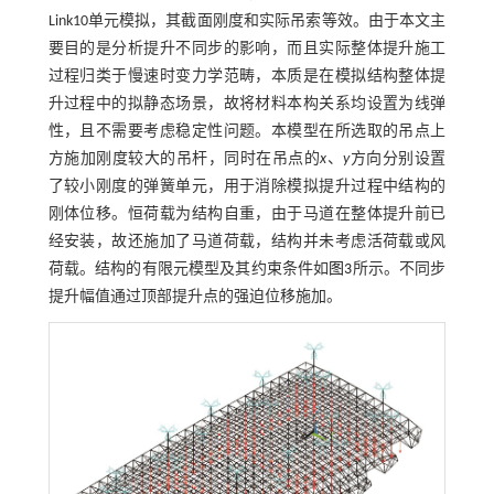
Link10单元模拟，其截面刚度和实际吊索等效。由于本文主
要目的是分析提升不同步的影响，而且实际整体提升施工
过程归类于慢速时变力学范畴，本质是在模拟结构整体提
升过程中的拟静态场景，故将材料本构关系均设置为线弹
性，且不需要考虑稳定性问题。本模型在所选取的吊点上
方施加刚度较大的吊杆，同时在吊点的
x
、
y
方向分别设置
了较小刚度的弹簧单元，用于消除模拟提升过程中结构的
刚体位移。恒荷载为结构自重，由于马道在整体提升前已
经安装，故还施加了马道荷载，结构并未考虑活荷载或风
荷载。结构的有限元模型及其约束条件如
图3
所示。不同步
提升幅值通过顶部提升点的强迫位移施加。