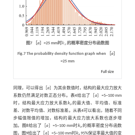
图7 ［
a
］=25 mm时
k
的概率密度分布函数图
k
σ
σ
Fig.7 The probability density function graph when ［
a
］
=25 mm
Full size
同理，可以得出［
a
］为其余数值时，结构的最大应力放大
系数仍然满足对数正态分布。
表4
给出了［
a
］=5~100 mm
时，结构最大应力放大系数
k
的最大值、平均值、标准
k
σ
σ
差、对数平均值、对数标准差。从
表4
可以看出，随着不同
步幅值限值的增加，结构的最大应力放大系数也逐步增
加。
图8
给出了［
a
］=5~100 mm时
k
的概率密度分布函数
k
σ
σ
图，
图9
给出了［
a
］=5~100 mm时
k
95%保证率最大值的变
k
σ
σ