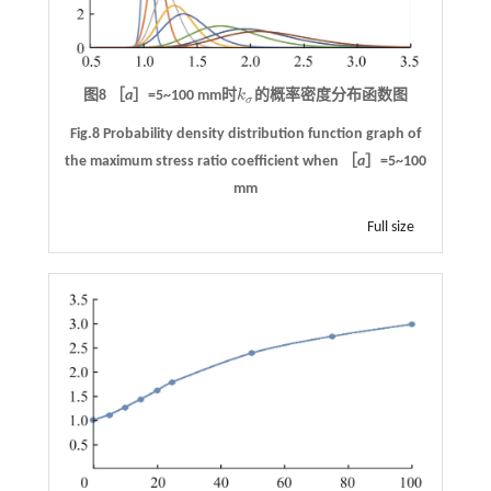
图8 ［
a
］=5~100 mm时
k
的概率密度分布函数图
k
σ
σ
Fig.8 Probability density distribution function graph of
the maximum stress ratio coefficient when ［
a
］=5~100
mm
Full size