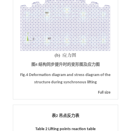
图4 结构同步提升时的变形图及应力图
Fig.4 Deformation diagram and stress diagram of the
structure during synchronous lifting
Full size
表2 吊点反力表
Table 2 Lifting points reaction table