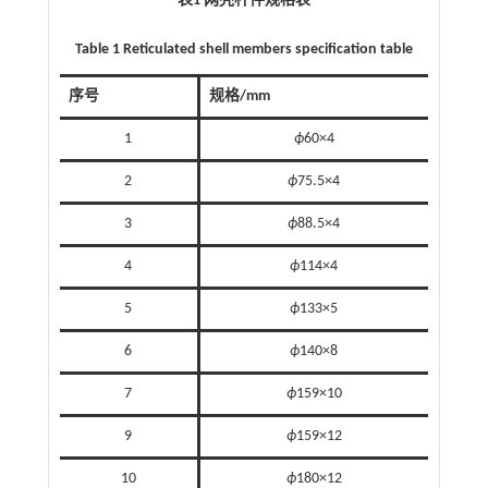
表1 网壳杆件规格表
Table 1 Reticulated shell members specification table
序号
规格/mm
1
ϕ
60×4
2
ϕ
75.5×4
3
ϕ
88.5×4
4
ϕ
114×4
5
ϕ
133×5
6
ϕ
140×8
7
ϕ
159×10
9
ϕ
159×12
10
ϕ
180×12