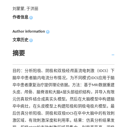
刘蒙蒙, 于洪丽
作者信息
+
Author information
+
文章历史
+
摘要
目的：分析阳极、阴极和双极经颅直流电刺激（tDCS）下
脑卒中患者脑内电流分布情况，为不同模式tDCS应用于脑
卒中患者康复治疗提供理论依据。方法：基于MRI数据重建
头皮、颅骨、脑脊液和大脑4层头部组织结构，并导入有限
元仿真软件结合成真实头模型。然后在大脑模型中构建脑
卒中病灶，在头皮模型上构建阳极和阴极电极片模型。最
后仿真分析阳极、阴极和双极tDCS在卒中大脑中的有效刺
激区域、有效刺激深度和利用率。结果：仿真分析结果发