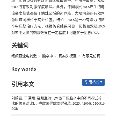
现，阳极tDCS的有效刺激区域最集中、利用率最高，双极
tDCS的有效刺激深度最深。此外，不同模式tDCS产生的电
流密度峰值都位于病灶区域的边界处，大脑内部的有效刺
激区域同样位于病灶位置。结论：tDCS是一种有潜力的脑
卒中康复治疗方法，根据仿真结果可见，阳极和双极tDCS
对卒中大脑的刺激效果在一定程度上可能优于阴极tDCS。
关键词
经颅直流电刺激
/
脑卒中
/
真实头模型
/
有限元仿真
Key words
引用格式 ▾
引用本文
刘蒙蒙, 于洪丽. 经颅直流电刺激干预脑卒中的不同模式疗
法的仿真对比[J].
中国医学物理学杂志
, 2025, 42(04): 510-516
DOI: