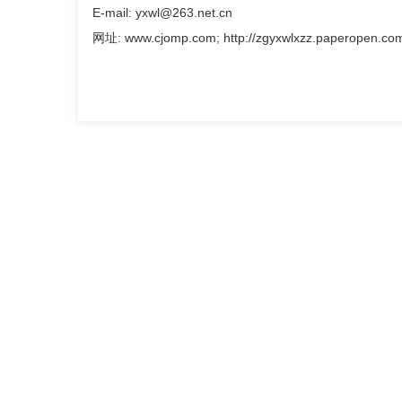
E-mail: yxwl@263.net.cn
网址: www.cjomp.com; http://zgyxwlxzz.paperopen.co