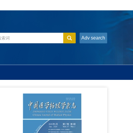
Adv search