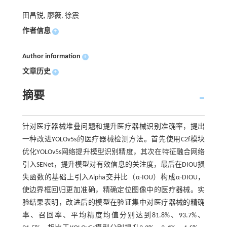
田昌锐, 廖薇, 徐震
作者信息
+
Author information
+
文章历史
+
摘要
针对医疗器械堆叠问题和提升医疗器械识别准确率，提出
一种改进YOLOv5s的医疗器械检测方法。首先使用C2f模块
优化YOLOv5s网络提升模型识别精度，其次在特征融合网络
引入SENet，提升模型对有效信息的关注度，最后在DIOU损
失函数的基础上引入Alpha交并比（α-IOU）构成α-DIOU，
使边界框回归更加准确，精确定位图像中的医疗器械。实
验结果表明，改进后的模型在验证集中对医疗器械的精确
率、召回率、平均精度均值分别达到81.8%、93.7%、