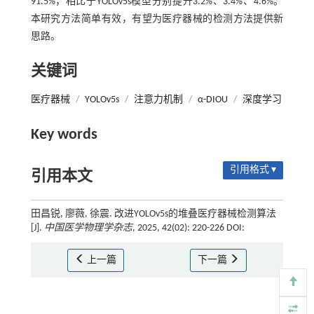
91.5%，相比于YOLOv5s模型分别提升3.2%、3.4%、4.6%。
本研究方法简单有效，有望为医疗器械的检测方法提供新
思路。
关键词
医疗器械
/
YOLOv5s
/
注意力机制
/
α-DIOU
/
深度学习
Key words
引用格式 ▾
引用本文
田昌锐, 廖薇, 徐震. 改进YOLOv5s的堆叠医疗器械检测算法
[J].
中国医学物理学杂志
, 2025, 42(02): 220-226 DOI:
上一篇
下一篇