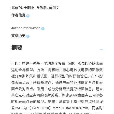
邓永锦, 王朝阳, 丘敏敏, 黄剑文
作者信息
+
Author information
+
文章历史
+
摘要
目的：构建一种基于平均密度投影（AIP）影像的心脏表面
运动全局模型。方法：将核磁共振心电触发电影的影像数
据分为训练集和测试集，进行模型的构建和验证。在AIP影
像表面点云上获取基准点，通过曲面特征法确定各时相表
面点云对应点。采用主成分分析算法提取特征信息，建立
基准点和对应点间的映射关系，构建从AIP表面点云预测各
时相表面点云的模型。结果：测试集上模型对应点预测误
差RMSE为（0.209±0.020）mm～(0.841±0.074)mm，而各时