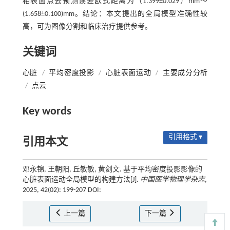
相表面点云预测误差欧式距离为（1.399±0.029）mm～
(1.658±0.100)mm。结论：本文提出的全局模型准确性较
高，可为图像分割和临床治疗提供参考。
关键词
心脏
/
平均密度投影
/
心脏表面运动
/
主要成分分析
/
点云
Key words
引用格式 ▾
引用本文
邓永锦, 王朝阳, 丘敏敏, 黄剑文. 基于平均密度投影影像的
心脏表面运动全局模型的构建方法[J].
中国医学物理学杂志
,
2025, 42(02): 199-207 DOI:
上一篇
下一篇