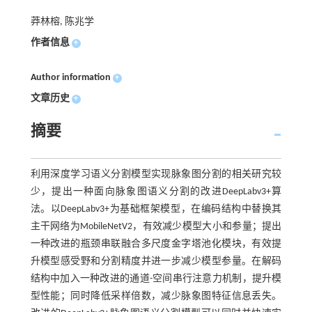
莽林榕, 陈兆学
作者信息
+
Author information
+
文章历史
+
摘要
利用深度学习语义分割模型实现脉象图分割的相关研究较
少，提出一种面向脉象图语义分割的改进DeepLabv3+算
法。以DeepLabv3+为基础框架模型，在编码结构中替换其
主干网络为MobileNetV2，有效减少模型大小和参量；提出
一种改进的瓶颈串联融合多尺度金字塔池化模块，有效提
升模型感受野和分割精度并进一步减少模型参量。在解码
结构中加入一种改进的通道-空间串行注意力机制，提升模
型性能；同时降低采样倍数，减少脉象图特征信息丢失。