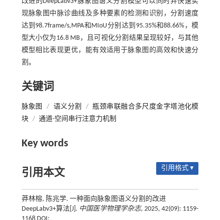
改进的DeepLabv3+脉象图语义分割模型可以同时并快速实
现脉象图中脉诊曲线及多种要素的检测和识别，分割速度
达到98.7frame/s,MPA和MIoU分别达到95.35%和88.66%，模
型大小仅为16.8 MB，且可视化分割结果呈现较好，与其他
模型相比表现更优，能有效适用于脉象图的高效和快速分
割。
关键词
脉象图
/
语义分割
/
瓶颈串联融合多尺度金字塔池化模
块
/
通道-空间串行注意力机制
Key words
引用格式 ▾
引用本文
莽林榕, 陈兆学. 一种面向脉象图语义分割的改进
DeepLabv3+算法[J].
中国医学物理学杂志
, 2025, 42(09): 1159-
1168 DOI: