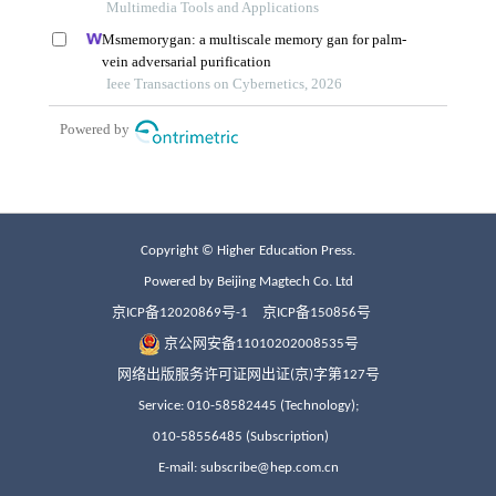
Copyright © Higher Education Press.
Powered by Beijing Magtech Co. Ltd
京ICP备12020869号-1
京ICP备150856号
京公网安备11010202008535号
网络出版服务许可证网出证(京)字第127号
Service: 010-58582445 (Technology);
010-58556485 (Subscription)
E-mail: subscribe@hep.com.cn