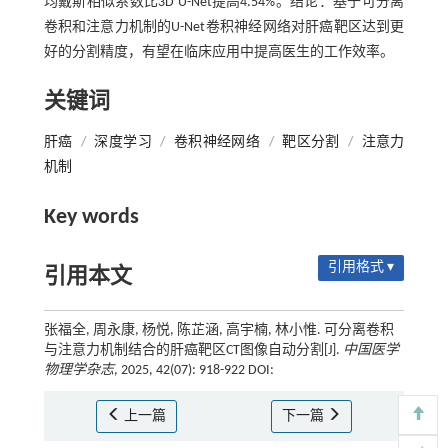
均戴斯相似系数比3D U-Net提高4.54%。结论：基于可分离
卷积和注意力机制的U-Net卷积神经网络对肝癌靶区达到更
好的分割精度，有望在临床应用中提高医生的工作效率。
关键词
肝癌
/
深度学习
/
卷积神经网络
/
靶区分割
/
注意力
机制
Key words
引用格式 ▾
引用本文
张福全, 周永康, 杨悦, 陈芷涵, 高宇楠, 林小惟. 可分离卷积
与注意力机制结合的肝癌靶区CT图像自动分割[J].
中国医学
物理学杂志
, 2025, 42(07): 918-922 DOI:
上一篇
下一篇