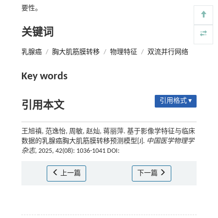
要性。
关键词
乳腺癌
/
胸大肌筋膜转移
/
物理特征
/
双流并行网络
Key words
引用格式 ▾
引用本文
王旭禛, 范逸怡, 周敏, 赵灿, 蒋丽萍. 基于影像学特征与临床
数据的乳腺癌胸大肌筋膜转移预测模型[J].
中国医学物理学
杂志
, 2025, 42(08): 1036-1041 DOI:
上一篇
下一篇