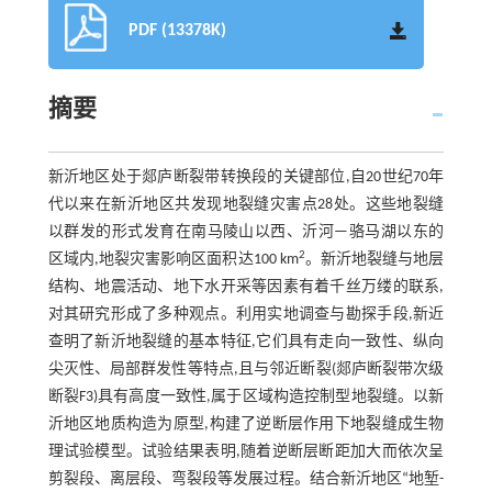
PDF (13378K)
摘要
新沂地区处于郯庐断裂带转换段的关键部位,自20世纪70年
代以来在新沂地区共发现地裂缝灾害点28处。这些地裂缝
以群发的形式发育在南马陵山以西、沂河—骆马湖以东的
2
区域内,地裂灾害影响区面积达100 km
。新沂地裂缝与地层
结构、地震活动、地下水开采等因素有着千丝万缕的联系,
对其研究形成了多种观点。利用实地调查与勘探手段,新近
查明了新沂地裂缝的基本特征,它们具有走向一致性、纵向
尖灭性、局部群发性等特点,且与邻近断裂(郯庐断裂带次级
断裂F3)具有高度一致性,属于区域构造控制型地裂缝。以新
沂地区地质构造为原型,构建了逆断层作用下地裂缝成生物
理试验模型。试验结果表明,随着逆断层断距加大而依次呈
剪裂段、离层段、弯裂段等发展过程。结合新沂地区“地堑-