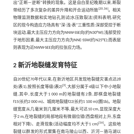
出“正断—逆断”转换的现象。这是自白垩纪晚期以来,断裂
[
20
,
36
]
带经历了多次复杂的差异升降和开合运动所致
。相关
物理监测数据和实地钻孔测试(水压致裂法)资料表明,研究
区的现今构造应力场具有“深-浅-表”三重性质:深部受控于断
块运动,最大主压应力方向为NNW-SSE向(约N30°W);浅部受控
于地形因素,最大主压应力方向为NNE-SSW(约N25°E);而表层
则表现为近NWW-SEE向的拉张应力场。
2 新沂地裂缝发育特征
自20世纪70年代以来,在新沂地区共发现地裂缝灾害点达28
[
3
]
处(
表1
),按照长度等级(
表2
)
,大部分属于4级以下中小地裂
缝,其中,长度大于1 000 m的地裂缝有2条,即棋盘地裂缝
f15(长约2 000 m)、城岗地裂缝f22(长约1 100 m)(
图1b
)。地裂
缝宽度从几毫米到几厘米不等,最大可达10 cm,显现深度大
于2 m,在地裂缝的局部地段有微弱位错(西盘相对上升,东盘
[
16
]
相对下降)、走滑现象(活动幅度均不大于1 cm)
。这些地
裂缝以群发的形式聚集在南马陵山以西、沂河—骆马湖以