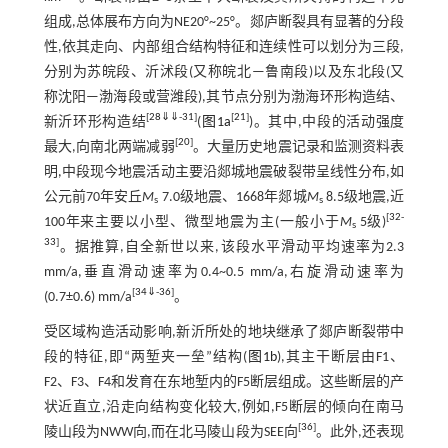
组成,总体展布方向为NE20°~25°。郯庐断裂具有显著的分段
性,依其走向、内部组合结构特征和连续性可以划分为三段,
分别为苏皖段、沂沭段(又称皖北—鲁南段)以及东北段(又
称沈阳—渤海段或营潍段),其节点分别为渤海环形构造结、
[
28
⇓
⇓
-
31
]
[
21
]
新沂环形构造结
(
图1a
)。其中,中段的活动强度
[
20
]
最大,向南北两端减弱
。大量历史地震记录和监测资料表
明,中段现今地震活动主要沿郯城地震破裂带呈线性分布,如
公元前70年安丘
M
7.0级地震、1668年郯城
M
8.5级地震,近
s
s
[
32
-
100年来主要以小型、微型地震为主(一般小于
M
5级)
s
33
]
。据推算,自全新世以来,该段水平滑动平均速率为2.3
mm/a,垂直滑动速率为0.4~0.5 mm/a,右旋滑动速率为
[
34
⇓
-
36
]
(0.7±0.6) mm/a
。
受区域构造活动影响,新沂所处的地块继承了郯庐断裂带中
段的特征,即“两堑夹一垒”结构(
图1b
),其主干断层由F1、
F2、F3、F4和发育在东地堑内的F5断层组成。这些断层的产
状近直立,沿走向结构变化较大,例如,F5断层的倾向在南马
[
36
]
陵山段为NWW向,而在北马陵山段为SEE向
。此外,还表现