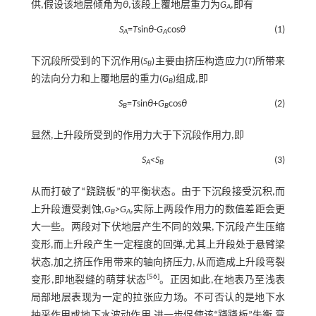
供,假设该地层倾角为
θ
,该段上覆地层重力为
G
,即有
A
S
=
T
sin
θ
-
G
cos
θ
(1)
A
A
下沉段所受到的下沉作用(
S
)主要由挤压构造应力(
T
)所带来
B
的法向分力和上覆地层的重力(
G
)组成,即
B
S
=
T
sin
θ
+
G
cos
θ
(2)
B
B
显然,上升段所受到的作用力大于下沉段作用力,即
S
<
S
(3)
A
B
从而打破了“跷跷板”的平衡状态。由于下沉段接受沉积,而
上升段遭受剥蚀,
G
>
G
,实际上两段作用力的数值差距会更
B
A
大一些。两段对下伏地层产生不同的效果,下沉段产生压缩
变形,而上升段产生一定程度的回弹,尤其上升段处于悬臂梁
状态,加之挤压作用带来的轴向挤压力,从而造成上升段弯裂
[
56
]
变形,即地裂缝的萌芽状态
。正因如此,在地表乃至浅表
局部地层表现为一定的拉张应力场。不可否认的是地下水
抽采作用或地下水波动作用,进一步促使该“跷跷板”失衡,弯