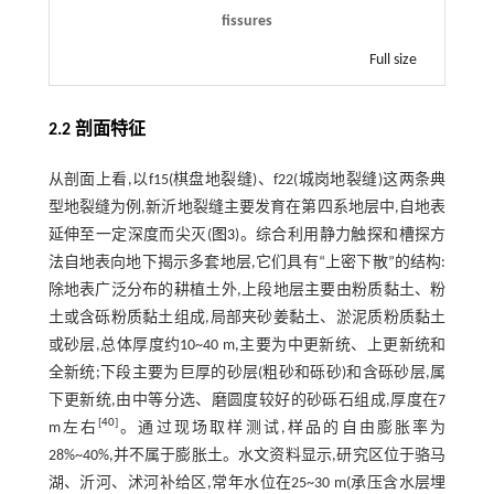
fissures
Full size
2.2 剖面特征
从剖面上看,以f15(棋盘地裂缝)、f22(城岗地裂缝)这两条典
型地裂缝为例,新沂地裂缝主要发育在第四系地层中,自地表
延伸至一定深度而尖灭(
图3
)。综合利用静力触探和槽探方
法自地表向地下揭示多套地层,它们具有“上密下散”的结构:
除地表广泛分布的耕植土外,上段地层主要由粉质黏土、粉
土或含砾粉质黏土组成,局部夹砂姜黏土、淤泥质粉质黏土
或砂层,总体厚度约10~40 m,主要为中更新统、上更新统和
全新统;下段主要为巨厚的砂层(粗砂和砾砂)和含砾砂层,属
下更新统,由中等分选、磨圆度较好的砂砾石组成,厚度在7
[
40
]
m左右
。通过现场取样测试,样品的自由膨胀率为
28%~40%,并不属于膨胀土。水文资料显示,研究区位于骆马
湖、沂河、沭河补给区,常年水位在25~30 m(承压含水层埋