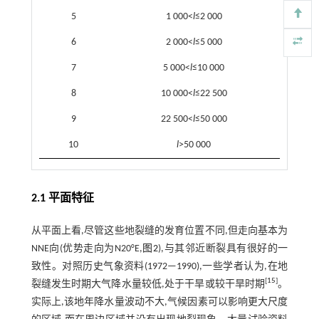
5
1 000<
l
≤2 000
6
2 000<
l
≤5 000
7
5 000<
l
≤10 000
8
10 000<
l
≤22 500
9
22 500<
l
≤50 000
10
l
>50 000
2.1 平面特征
从平面上看,尽管这些地裂缝的发育位置不同,但走向基本为
NNE向(优势走向为N20°E,
图2
),与其邻近断裂具有很好的一
致性。对照历史气象资料(1972—1990),一些学者认为,在地
[
15
]
裂缝发生时期大气降水量较低,处于干旱或较干旱时期
。
实际上,该地年降水量波动不大,气候因素可以影响更大尺度