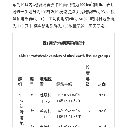
2
东的区域内,地裂灾害影响区面积约为100 km
(
图1b
、
表1
),
可进一步划分为4个群发区,分别是新沂港地裂群(f
-XY)、棋
G
盘镇地裂群(f
-QP)、墨河街地裂群(f
-MH)、城岗村地裂缝
G
G
(f
-CG),其中,棋盘镇地裂群(f
-QP)数量最多、灾害最剧。
G
G
表1 新沂地裂缝群组统计
Table 1 Statistical overview of Xinyi earth fissure groups
长
度
群
编
地理位
等
组
号
置
经纬坐标
级
走向
f
-
f1
杜墩村
34°18'59.04″N
3
N23°E
G
XY
西北
118°15'51.87″E
新
f2
蒋黄村
34°17'52.91″N
2
N23°E
沂
西
118°15'21.86″E
港
地