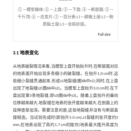
①—模型箱体;②—上盘;③—下盘;④—断层面;⑤—
千斤顶;⑥—应变片;⑦—百分表;L1—耕植土层;L2—粉
质黏土层;L3—含砾砂层。
Full size
3.1 地表变化
从地表破裂情况来看,当模型上盘开始抬升时,在断层面对应
的地表面开始出现多条细小的破裂缝。在抬升1.0 cm时,这
些细小裂缝贯通起来,形成s1地裂缝(
图6b
中s1);同时,在上盘
出现了地裂缝s2(
图6b
中s2)。当模型上盘抬升3.0 cm时,在下
盘出现第3条地裂缝,即s3(
图6b
中s3)。随着上盘抬升的垂向
位移越来越大,地裂缝在地表的张开度越来越大,在剖面上的
延伸逐渐加深。需要注意的是,这些地裂缝并没有与断层直
接相连。当试验完成时(即抬升5.0 cm),s1裂缝的张开度约5
mm,在地表出现了高约1.7 cm的陡坎(地表最大隆升高度为