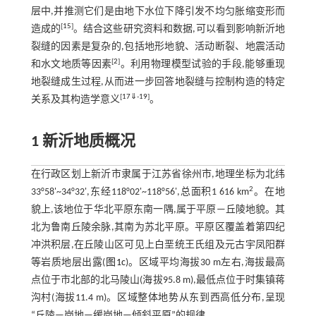
层中,并推测它们是由地下水位下降引发不均匀胀缩变形而
[
15
]
造成的
。结合这些研究资料和数据,可以看到影响新沂地
裂缝的因素是复杂的,包括地形地貌、活动断裂、地震活动
[
2
]
和水文地质等因素
。利用物理模型试验的手段,能够重现
地裂缝成生过程,从而进一步回答地裂缝与控制构造的特定
[
17
⇓
-
19
]
关系及其构造学意义
。
1 新沂地质概况
在行政区划上新沂市隶属于江苏省徐州市,地理坐标为北纬
2
33°58'~34°32',东经118°02'~118°56',总面积1 616 km
。在地
貌上,该地位于华北平原东南一隅,属于平原—丘陵地貌。其
北为鲁南丘陵余脉,其南为苏北平原。平原区覆盖着第四纪
冲洪积层,在丘陵山区可见上白垩统王氏组及元古宇凤阳群
等岩质地层出露(
图1c
)。区域平均海拔30 m左右,海拔最高
点位于市北部的北马陵山(海拔95.8 m),最低点位于时集镇蒋
沟村(海拔11.4 m)。区域整体地势从东到西高低分布,呈现
“丘陵—岗地—缓岗地—倾斜平原”的规律。