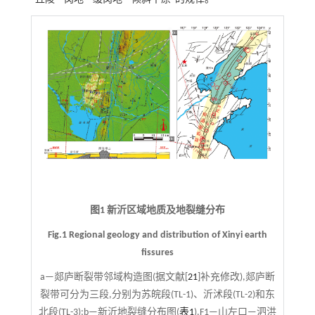
图1 新沂区域地质及地裂缝分布
Fig.1 Regional geology and distribution of Xinyi earth
fissures
a—郯庐断裂带邻域构造图(据文献[
21
]补充修改),郯庐断
裂带可分为三段,分别为苏皖段(TL-1)、沂沭段(TL-2)和东
北段(TL-3);b—新沂地裂缝分布图(
表1
),F1—山左口—泗洪