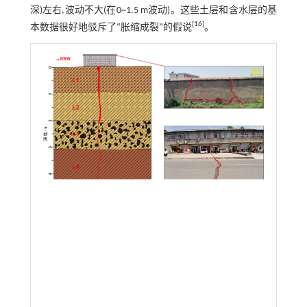
深)左右,波动不大(在0~1.5 m波动)。这些土层和含水层的基
[
16
]
本数据很好地驳斥了“胀缩成裂”的假说
。