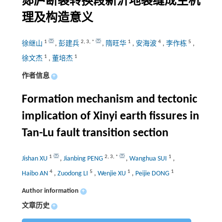
郯庐断裂转换段新沂地裂缝成生机
理及构造意义
1
2
,
3
,
*
1
4
5
徐继山
,
彭建兵
,
隋旺华
,
安海波
,
李作栋
,
1
1
徐文杰
,
董培杰
作者信息
+
Formation mechanism and tectonic
implication of Xinyi earth fissures in
Tan-Lu fault transition section
1
2
,
3
,
*
1
Jishan XU
,
Jianbing PENG
,
Wanghua SUI
,
4
5
1
1
Haibo AN
,
Zuodong LI
,
Wenjie XU
,
Peijie DONG
Author information
+
文章历史
+