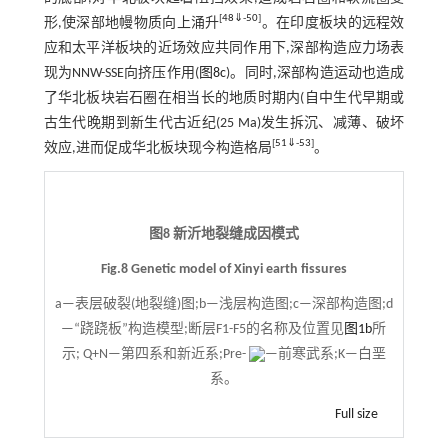
[
48
⇓
-
50
]
形,使深部地幔物质向上涌升
。在印度板块的远程效
应和太平洋板块的近场效应共同作用下,深部构造应力场表
现为NNW-SSE向挤压作用(
图8c
)。同时,深部构造运动也造成
了华北板块岩石圈在相当长的地质时期内(自中生代早期或
古生代晚期到新生代古近纪(25 Ma)发生拆沉、减薄、破坏
[
51
⇓
-
53
]
效应,进而促成华北板块现今构造格局
。
图8 新沂地裂缝成因模式
Fig.8 Genetic model of Xinyi earth fissures
a—表层破裂(地裂缝)图;b—浅层构造图;c—深部构造图;d
—“跷跷板”构造模型;断层F1-F5的名称及位置见
图1b
所
示; Q+N—第四系和新近系;Pre-
—前寒武系;K—白垩
系。
Full size