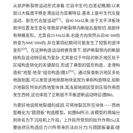
从郯庐断裂带运动形式来看,它自中生代(白垩纪晚期)以来
就以大幅度平移走滑运动为显著特征,基本上是中生代左旋
[
27
]
运动、新生代右旋运动
。自40 Ma以来,由于太平洋板块
俯冲位置发生变化导致郯庐断裂带内断层右旋剪切,局部伴
有伸展变形。尤其自25 Ma以来,右旋方向突然从近NE-SW向
转变为NNE-SSW向,并在第四纪期间可能发生了短暂的逆冲
[
54
]
变形
。在这种构造运动转换背景下,郯庐断裂带内的断层
结构及运动特征极为复杂,尤其是位于中段的新沂地区处于
区域构造转化的关键部位,形成了典型的弧形构造、走滑构
[
55
]
造和“地堑-地垒”组合构造(
图1
)
。通过探查新沂地区多处
地层剖面,可以发现该地局部地块呈现为单斜构造特征,如新
沂地裂区所处的西地堑块体,其浅部地层因受到压扭作用而
发生西倾,这也体现了正断层不平衡逆断运动特征(
图8b
)。
为更好地说明地裂缝的成因,可将地裂区所在块体——西地
堑概化为“跷跷板”构造模型。如
图8d
所示,该模型的两端分
别命名为下沉段和上升段。上升段所受到的抬升作用(
S
)主
A
要由挤压构造应力(
T
)所带来的法向分力(与跷跷板垂直)提