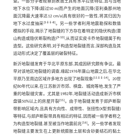
查。一部分学者观察到表层土具有水平拉张特征,且与当地
地下水位下降(超过50 m)而产生的地面沉降(亚利桑那州地
面沉降最大速率达12 cm/a)具有很好的一致性,将其归因为
[
5
⇓
⇓
-
8
]
地下水过度抽采
。另一些学者利用地震勘探和数值
模拟的手段,揭示了地裂缝的下方存在着特定的隐伏构造(潜
[
9
-
10
]
山构造或隐伏断裂构造)
,从而证实皮卡乔地裂缝属于构
造型。这些研究表明,对于构造型地裂缝而言,深部构造及其
运动形式决定了覆盖层的破裂特征。
新沂地裂缝发育于华北平原东部,其成因研究颇有争议。最
早对该地区地裂缝的调查,缘起1976年唐山地震之后,在华北
[
11
⇓
⇓
-
14
]
平原乃至周边区域许多地方出现了地裂现象
。20世
纪80年代以来,在江苏新沂市郊、棋盘、城岗等地,发生了严
重的地裂缝灾害。尤其是1982年,地裂缝活动造成新沂市棋
[
15
]
盘镇50%以上的房屋开裂
。由于地裂缝发育于郯庐断裂
带影响区域内,且具有方向性、成带性、张扭性(X型剪裂缝)
等特征,与郯庐断裂带具有相近的特征,因而被一些学者称之
[
16
]
为构造型地裂缝,甚至被当作地震前兆
。另一些学者发现
地裂缝主要发生在上更新统膨胀土层和含砂姜结石的黏土