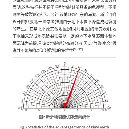
的区域,而在周边区域并没有出现地裂现象。大量试验资料
表明,这种特征并不是干旱型地裂缝所具备的龟裂型、不规
[
37
]
则型等破裂形态
。另外,该地1976年在骆马湖、新沂河附
近开挖排涝沟,一些学者推测由于地下水位下降造成地裂缝
的产生。在华北平原其他地区(如河间地区)的研究表明,地
下水抽采形成地表破裂需要以一定的地下水降落漏斗和地
面沉降为前提,且该类地裂缝分布较分散,因此“气象-水文”假
[
38
-
39
]
说并不能解释新沂地裂缝的集群性
。
图2 新沂地裂缝优势走向统计
Fig.2 Statistics of the advantage trends of Xinyi earth