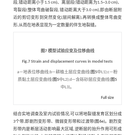
段,错动距离小于1.5 cm)、离层段(错动距离为1.5~3.0 cm)、
弯裂段(整体弯曲破裂段,错动距离大于3.0 cm),即由断层附
近的剪切变形到突然变化(层间解离),再转换成整体弯曲变
形,从而在地表显现为一定数量的伴生地裂缝。
图7 模型试验应变及位移曲线
Fig.7 Strain and displacement curves in model tests
a—地表位移曲线;b—耕植土层应变曲线(
图5
中L1);c—粉
质黏土层应变曲线(
图5
中L2);d—含砾砂层应变曲线(
图5
中L3)。
Full size
结合实地调查及室内试验情况,可以将地裂缝发育区划分成
3个带,即剧烈变形带、微弱变形带和过渡带(
图6e
)。剧烈变
形带内是断层活动影响最大区域,逆断层的抬升作用可形成