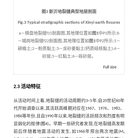
图3 新沂地裂缝典型地层剖面
Fig.3 Typical stratigraphic sections of Xinyi earth fissures
a—棋盘地裂缝f15剖面图,其地理位置如
图1
中P1所示;b
—城岗地裂缝f22剖面图,其地理位置如
图1
中P2所示;1—
耕植土;2—粉质黏土;3—含砂姜黏土(钙质结核黏土);4—
砂层;5—红黏土;6—砾砂层。
Full size
2.3 活动特征
从活动时间上看,地裂缝的活动周期约3~5年,自20世纪60年
代开始调查以来,其活跃高峰期对应在1967、1976、1982、
1986等年份,且自1990年以来,地裂缝的活跃频次和烈度有明
显弱化的规律(
图4
)。早期一些研究者发现,在地裂缝高发期
前后伴随着地震活动的发生,如1966年邢台两次地震(
M
s