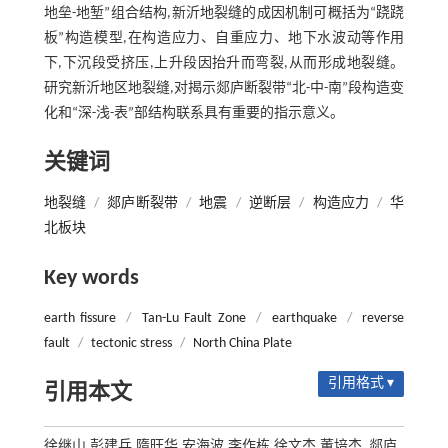
地垒-地堑”组合结构,新沂地裂缝的成因机制可概括为“跷跷
板”构造模型,在构造应力、自重应力、地下水波动等作用
下,下沉段受挤压,上升段因抬升而弯裂,从而形成地裂缝。
研究新沂地区地裂缝,对揭示郯庐断裂带“北-中-南”段构造变
化和“深-浅-表”部结构联系具有重要的指示意义。
关键词
地裂缝
/
郯庐断裂带
/
地震
/
逆断层
/
构造应力
/
华
北板块
Key words
earth fissure
/
Tan-Lu Fault Zone
/
earthquake
/
reverse
fault
/
tectonic stress
/
North China Plate
引用格式 ▾
引用本文
徐继山,彭建兵,隋旺华,安海波,李作栋,徐文杰,董培杰. 郯庐