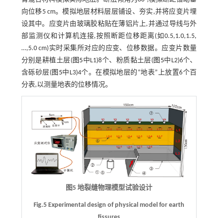
向位移5 cm。模拟地层材料层层铺设、夯实,并将应变片埋
设其中。应变片由玻璃胶粘贴在薄铝片上,并通过导线与外
部监测仪和计算机连接,按照断距位移距离(如0.5,1.0,1.5,
…,5.0 cm)实时采集所对应的应变、位移数据。应变片数量
分别是耕植土层(
图5
中L1)8个、粉质黏土层(
图5
中L2)6个、
含砾砂层(
图5
中L3)4个。在模拟地层的“地表”上放置6个百
分表,以测量地表的位移情况。
图5 地裂缝物理模型试验设计
Fig.5 Experimental design of physical model for earth
fissures