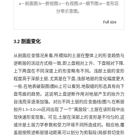
a—剖面图;b—俯视图;c—右视图;d—细节图;e—变形区
分带示意图。
Full size
3.2 剖面变化
从剖面应变情况来看,所模拟的土层在整体上的形变趋势与
逆断层的活动方式相一致,即上盘相对上升、下盘相对下降,
上下两盘在不同深度上的形变略有不同。浅部土层的变形
程度高于深部土层,尤其是在下盘,浅部地层的变化幅度更大
一些,在地表破裂图(
图6
)上可以看到,地裂缝的形态具有向下
盘弯曲的趋势。这说明上盘逆断作用对地层产生的抬升力
自浅而深逐渐加强。对比不同土层的应变曲线(
图7
),在断层
抬升1.5~3.0 cm区间出现了一个“离层段”,土层在该阶段中出
现快速形变现象。可见,土层在深部上的变形是不均匀的,这
或许是土层力学参数和受力环境不同所造成的。相应地,覆
盖层按照逆断层错动距离可以划分为剪裂段(局部剪切变形