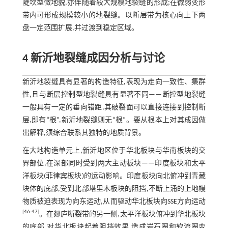
陡坎型微地貌,亦伴随着较大规模地裂缝的形成;在微弱变形
带内可形成规模较小的地裂缝。以断层带为核心向上下两
盘一定范围扩展,并过渡到稳定区域。
4 新沂地裂缝成因分析与讨论
新沂地裂缝具有显著的构造特征,表现为走向一致性、集群
性,且与断层控制型地裂缝具有显著不同——断控型地裂缝
一般具有一定的垂向错距,其破裂面可以直接连接到控制断
层,即有“根”,新沂地裂缝则无“根”。要从根本上对其成因做
出解释,须综合联系其独特的地质背景。
在大地构造单元上,新沂地区位于华北板块与华南板块的交
界部位,在深部同时受到两大主动板块——印度板块和太平
洋板块(菲律宾板块)的运动影响。印度板块向北俯冲到青藏
块体的底部,受到北部塔里木板块的阻挡,不断上涌的上地幔
物质被迫表现为向东运动,从而驱动华北板块向SSE方向运动
[
46
-
47
]
。在郯庐断裂带的另一侧,太平洋板块俯冲到华北板块
的底部,对华北板块起着阻挡效果,造成岩石圈和软流圈变