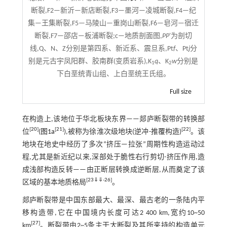
断裂,F2—新沂—新店断裂,F3—墨河—凌城断裂,F4—纪
集—王集断裂,F5—马陵山—重岗山断裂,F6—皂河—宿迁
断裂,F7—邵店—板浦断裂;c—地质剖面图,
PP
'为剖切
线,Q、N、Z分别是第四系、新近系、震旦系,Pt
f
、Pt
j
分
别是元古宇凤阳群、胶南群(变质岩系),K
q
、K
w
分别是
1
2
下白垩统青山组、上白垩统王氏组。
Full size
在构造上,该地位于华北板块东界——郯庐断裂带的转换部
[
20
]
[
21
]
[
22
]
位
(
图1a
),被称为徐淮次级地块(逆冲-推覆构造)
。该
地块在地史中经历了多次“挤压—拉张”周期性构造运动过
程,尤其是新近纪以来,深部处于脆性右行剪切-挤压作用,造
成浅部构造反转——由正断层转换成逆断层,从而奠定了该
[
23
⇓
⇓
-
26
]
区域的基本地质格局
。
郯庐断裂带是中国东部最大、最深、最古老的一条陆内平
移构造带,它在中国境内长度可达2 400 km,宽约10~50
[
27
]
km
。断裂带由2~5条主干大断裂及其所夹持的构造单元