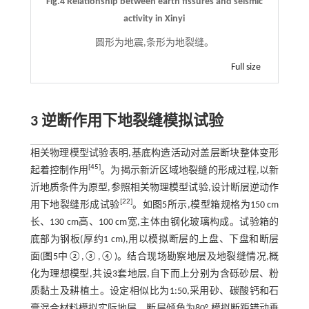
Fig.4 Relationship between earth fissures and seismic
activity in Xinyi
圆形为地震,条形为地裂缝。
Full size
3 逆断作用下地裂缝模拟试验
相关物理模型试验表明,基底构造活动对盖层断块整体变形
[
45
]
起着控制作用
。为揭示新沂区域地裂缝的形成过程,以新
沂地质条件为原型,参照相关物理模型试验,设计断层逆动作
[
22
]
用下地裂缝形成试验
。如
图5
所示,模型箱规格为150 cm
长、130 cm高、100 cm宽,主体由钢化玻璃构成。试验箱的
底部为钢板(厚约1 cm),用以模拟断层的上盘、下盘和断层
面(
图5
中②,③,④)。结合现场勘察地层及地裂缝情况,概
化为理想模型,共设3套地层,自下而上分别为含砾砂层、粉
质黏土及耕植土。设定相似比为1:50,采用砂、碳酸钙和石
膏混合材料模拟实际地层。断层倾角为80°,模拟断距错动垂