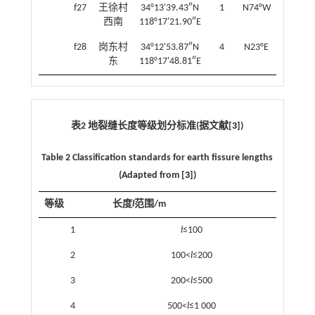
f27
王徐村
34°13'39.43″N
1
N74°W
西南
118°17'21.90″E
f28
岗东村
34°12'53.87″N
4
N23°E
东
118°17'48.81″E
表2 地裂缝长度等级划分标准(据文献[
3
])
Table 2 Classification standards for earth fissure lengths
(Adapted from [
3
])
等级
长度
l
范围/m
1
l
≤100
2
100<
l
≤200
3
200<
l
≤500
4
500<
l
≤1 000