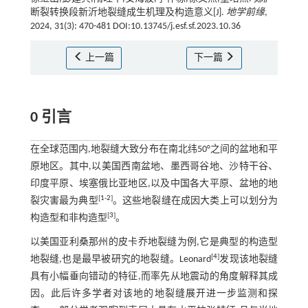
断裂转换段新沂地裂缝成生机理及构造意义[J].
地学前缘
,
2024, 31(3): 470-481 DOI:10.13745/j.esf.sf.2023.10.36
上一篇
下一篇
0 引言
在全球范围内,地裂缝大致分布在南北纬50°之间的盆地和平
原地区。其中,以美国西南盆地、墨西哥谷地、沙特干谷、
印度平原、埃塞俄比亚地区,以及中国各大平原、盆地的地
[
1
-
2
]
裂灾害最为典型
。这些地裂缝在成因大类上可以划分为
[
3
]
构造型和非构造型
。
以美国亚利桑那州的皮卡乔地裂缝为例,它是典型的构造型
[
4
]
地裂缝,也是最早被研究的地裂缝。Leonard
发现该地裂缝
具有小幅垂向错动的特征,而率先从地震动的角度解释其成
因。此后许多学者对该地的地裂缝展开进一步监测和探