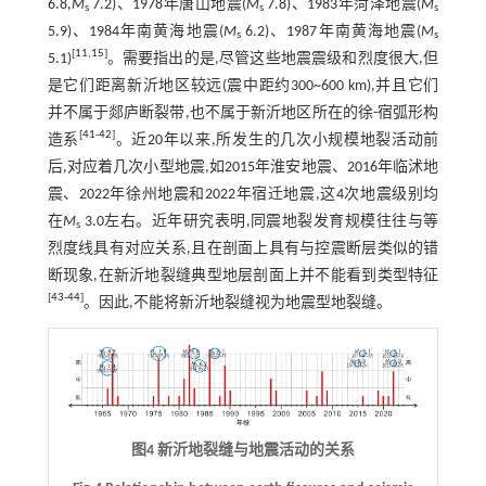
6.8,
M
7.2)、1978年唐山地震(
M
7.8)、1983年菏泽地震(
M
s
s
s
5.9)、1984年南黄海地震(
M
6.2)、1987年南黄海地震(
M
s
s
[
11
,
15
]
5.1)
。需要指出的是,尽管这些地震震级和烈度很大,但
是它们距离新沂地区较远(震中距约300~600 km),并且它们
并不属于郯庐断裂带,也不属于新沂地区所在的徐-宿弧形构
[
41
-
42
]
造系
。近20年以来,所发生的几次小规模地裂活动前
后,对应着几次小型地震,如2015年淮安地震、2016年临沭地
震、2022年徐州地震和2022年宿迁地震,这4次地震级别均
在
M
3.0左右。近年研究表明,同震地裂发育规模往往与等
s
烈度线具有对应关系,且在剖面上具有与控震断层类似的错
断现象,在新沂地裂缝典型地层剖面上并不能看到类型特征
[
43
-
44
]
。因此,不能将新沂地裂缝视为地震型地裂缝。
图4 新沂地裂缝与地震活动的关系