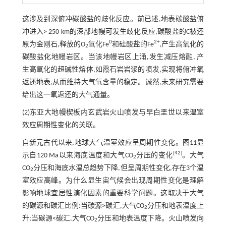
这涉及到深俯冲碳酸盐的歧化反应。前已述,地表碳酸盐俯
冲进入> 250 km的深部地幔可发生歧化反应,碳酸盐的C被还
0
2+
原为金刚石,释放的O
氧化Fe
和硅酸盐的Fe
,产生高氧化的
2
碳酸盐化地幔岩区。当该地幔岩区上涌,发生减压熔融, 产
生高氧化的超碱性熔体,如霞石岩岩浆的喷发,实现将俯冲氧
返还地表,从而维持大气氧含量的稳定。诚然,未来研究需要
给出这一氧返还的大气通量。
(2)东亚大地幔楔板内玄武岩火山喷发与早白垩世以来温室
效应周期性变化的关联。
自新元古代以来,地球大气温室效应呈周期性变化。
图11
显
[
42
]
示自120 Ma以来海底温度和大气CO
分压的变化
。大气
2
CO
分压和海底水温总趋势下降,但呈周期性变化,存在3个温
2
室效应高峰。为什么显生宙气候会出现周期性变化是理解
影响地球宜居性演化因素的重要科学问题。这取决于大气
的碳源和碳汇比例:当碳源>碳汇,大气CO
分压和地表温度上
2
升;当碳源<碳汇,大气CO
分压和地表温度下降。火山喷发向
2