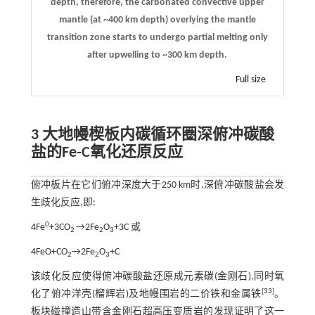
depth, therefore, the carbonated convective upper
mantle (at ~400 km depth) overlying the mantle
transition zone starts to undergo partial melting only
after upwelling to ~300 km depth.
Full size
3 大地幔楔板内碳循环圈深俯冲碳酸
盐的Fe-C氧化还原反应
俯冲板片在它们俯冲深度大于250 km时,深俯冲碳酸盐会发
生歧化反应,即:
0
4Fe
+3CO
→2Fe
O
+3C 或
2
2
3
4FeO+CO
→2Fe
O
+C
2
2
3
该歧化反应使得俯冲碳酸盐还原成元素碳(金刚石),同时氧
[
33
]
化了俯冲洋壳(榴辉岩)及地幔围岩的二价铁和金属铁
。
板块碰撞造山带含金刚石超高压变质岩的发现证明了这一