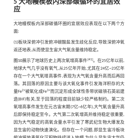
5 大地幔楔板内深部碳循环的宜居效
应
大地幔楔板内深部碳循环圈的宜居效应表现在以下两个方
面:
(1)板块深俯冲引发俯冲碳酸盐发生歧化反应,导致深俯冲氧
返还地表,从而使显生宙大气氧含量维持稳定。
[
41
]
图10
展示了地球历史上两次氧增高事件
。在25亿年以前,
地球大气几乎没有氧气,从25亿年开始,尤其在24亿~23亿年
存在一个大气氧增高事件,表现为大气氧含量升高而后再回
落。其回落的原因主要与该大氧化事件引发海洋积存的大
2+
3+
量Fe
被氧化成Fe
而沉淀形成全球性条带状磁铁石英岩建
造(BIF)有关,至于回落的程度目前缺少较严格制约。第二次
氧增高事件发生在元古宙末期(7亿~6亿年),大气氧含量升高
后即保持稳定至今。大气第二次氧增高并维持稳定很重要,
因为大气稳定的高氧含量水平引发了寒武纪生物大爆发及
显生宙的动物快速演化。但存在一个问题,即显生宙冷板块
俯冲将地表氧化沉积物持续送入地幔,为什么显生宙大气仍