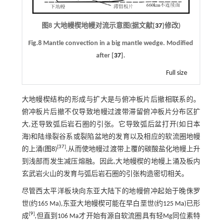
图8 大地幔楔地幔对流示意图(据文献[
37
]修改)
Fig.8 Mantle convection in a big mantle wedge. Modified
after [
37
].
Full size
大地幔楔结构的形成与扩大是与俯冲板片后撤相联系的。
俯冲板片后撤不仅导致地幔过渡带滞留俯冲板片分布区扩
大,还导致弧后岩石圈的引张。它导致弧后盆打开(如日本
海)和陆缘裂谷系或裂陷盆地的发育以及相应的软流圈地幔
[
37
]
的上涌(
图8
)
,从而使地幔过渡带上覆的碳酸盐化地幔上升
到浅部而发生减压熔融。因此,大地幔楔的地幔上涌及板内
玄武岩火山的发育与弧后岩石圈的引张构造密切相关。
尽管西太平洋板块向东亚大陆下的地幔俯冲起始于晚侏罗
世(约165 Ma),东亚大地幔楔可能在早白垩世(约125 Ma)已形
[
9
]
成
,但直到106 Ma才开始有源自软流圈具有轻Mg同位素特