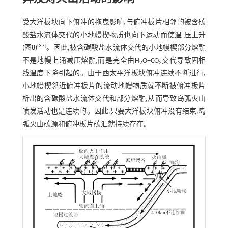
受大洋板块向下俯冲的拖曳影响,与俯冲板片相邻的被含碳
酸盐水流体交代的小地幔楔物质也向下运动而使温-压上升
[
37
]
(
图8
)
。因此,被含碳酸盐水流体交代的小地幔楔部分熔融
不是地幔上涌减压熔融,而是完全由H
O+CO
交代导致固相
2
2
线温度下降引起的。由于西太平洋板块俯冲连续不断进行,
小地幔楔邻近俯冲板片的流动地幔物质就不断被俯冲板片
析出的含碳酸盐水流体交代和部分熔融,从而导致岛弧火山
喷发活动也是连续的。因此,只要大洋板块俯冲没有结束,岛
弧火山碳源和俯冲板片碳汇就持续存在。