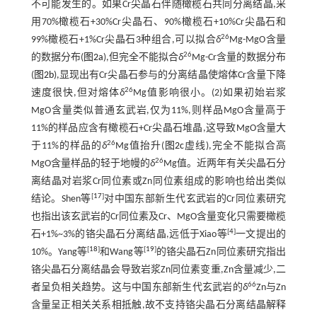
不可能发生的。如果Cr尖晶石伴随橄榄石共同分离结晶,采
用70%橄榄石+30%Cr尖晶石、90%橄榄石+10%Cr尖晶石和
26
99%橄榄石+1%Cr尖晶石3种组合,可以拟合
δ
Mg-MgO含量
26
的数据分布(
图2a
),但完全不能拟合
δ
Mg-Cr含量的数据分布
(
图2b
),显现出有Cr尖晶石参与的分离结晶使熔体Cr含量下降
26
速度很快,但对熔体
δ
Mg值影响很小。(2)如果初始岩浆
MgO含量类似普通玄武岩,仅为11%,则样品MgO含量高于
11%的样品应含有橄榄石+Cr尖晶石堆晶,这导致MgO含量大
26
于11%的样品的
δ
Mg值抬升(
图2c
虚线),完全不能拟合高
26
MgO含量样品的轻于地幔的
δ
Mg值。近两年有关尖晶石分
离结晶对岩浆Cr同位素或Zn同位素组成的影响也给出类似
[
17
]
结论。Shen等
对中国东部新生代玄武岩的Cr同位素研究
也指出该玄武岩的Cr同位素及Cr、MgO含量变化只需要橄榄
[
4
]
石+1%~3%的铬尖晶石分离结晶,远低于Xiao等
一文提出的
[
18
]
[
19
]
10%。Yang等
和Wang等
的铬尖晶石Zn同位素研究指出
铬尖晶石分离结晶会导致岩浆Zn同位素变重,Zn含量减少,二
66
者呈负相关趋势。这与中国东部新生代玄武岩的
δ
Zn与Zn
含量呈正相关关系相抵触,故不支持铬尖晶石分离结晶解释