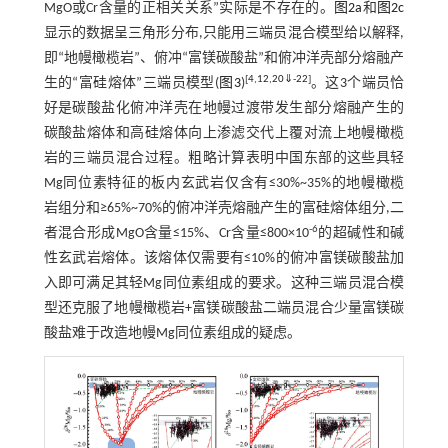
MgO或Cr含量的正相关关系”实际是不存在的。
图2a
和
图2c
显示的数据呈三角形分布,只能用三端员混合模型给以解释,
即“地幔橄榄岩”、俯冲“富镁碳酸盐”和俯冲洋壳部分熔融产
[
4
,
12
,
20
⇓
-
22
]
生的“富硅熔体”三端员模型(
图3
)
。这3个端员恰
好是碳酸盐化俯冲洋壳在地幔过渡带发生部分熔融产生的
碳酸盐熔体和高硅熔体向上渗滤交代上覆对流上地幔橄榄
岩的三端员混合过程。粗略计算表明中国东部的这些具轻
Mg同位素特征的板内玄武岩仅含有≤30%~35%的地幔橄榄
岩组分和≥65%~70%的俯冲洋壳熔融产生的富硅熔体组分,二
-6
者混合形成MgO含量≤15%、Cr含量≤800×10
的超碱性和碱
性玄武岩熔体。该熔体仅需要有≤10%的俯冲富镁碳酸盐加
入即可满足其轻Mg同位素组成的要求。这种三端员混合模
型还克服了地幔橄榄岩+富镁碳酸盐二端员混合少量富镁碳
酸盐难于改造地幔Mg同位素组成的疑虑。