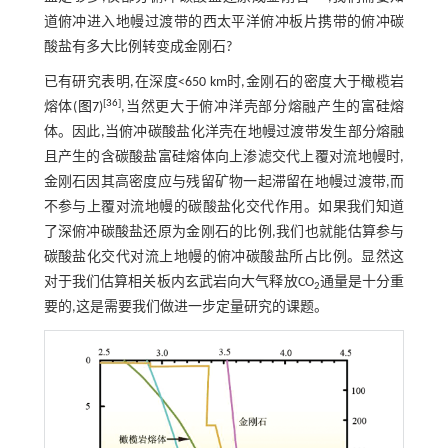
道俯冲进入地幔过渡带的西太平洋俯冲板片携带的俯冲碳
酸盐有多大比例转变成金刚石?
已有研究表明,在深度<650 km时,金刚石的密度大于橄榄岩
[
36
]
熔体(
图7
)
,当然更大于俯冲洋壳部分熔融产生的富硅熔
体。因此,当俯冲碳酸盐化洋壳在地幔过渡带发生部分熔融
且产生的含碳酸盐富硅熔体向上渗滤交代上覆对流地幔时,
金刚石因其高密度应与残留矿物一起滞留在地幔过渡带,而
不参与上覆对流地幔的碳酸盐化交代作用。如果我们知道
了深俯冲碳酸盐还原为金刚石的比例,我们也就能估算参与
碳酸盐化交代对流上地幔的俯冲碳酸盐所占比例。显然这
对于我们估算相关板内玄武岩向大气释放CO
通量是十分重
2
要的,这是需要我们做进一步定量研究的课题。