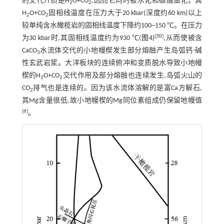
的交代介质是H
O+CO
,因而它同时被水化和碳酸盐化。其
2
2
H
O+CO
固相线温度在压力大于20 kbar(深度约60 km)以上
2
2
较单纯含水橄榄岩的固相线温度下降约100~150 ℃。在压力
[
30
]
为30 kbar时,其固相线温度约为930 ℃(
图4
)
,从而使被含
CaCO
水流体交代的小地幔楔发生部分熔融产生岛弧钙-碱
3
性玄武岩浆。大洋板块的连续俯冲和变质脱水导致小地幔
楔的H
O+CO
交代作用及部分熔融也连续发生,岛弧火山的
2
2
CO
排气也是连续的。因为该水流体溶解的是富Ca方解石,
2
其Mg含量很低,故小地幔楔的Mg同位素组成仍保留地幔值
[
6
]
。