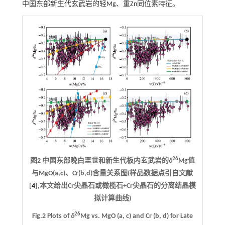
中国东部新生代玄武岩的轻Mg、重Zn同位素特征。
26
图2 中国东部晚白垩世和新生代板内玄武岩的
δ
Mg值
与MgO(a,c)、Cr(b,d)含量关系图(样品数据点引自文献
[
4
],本文给出Cr尖晶石或橄榄石+Cr尖晶石的分离结晶模
拟计算曲线)
26
Fig.2 Plots of
δ
Mg vs. MgO (a, c) and Cr (b, d) for Late