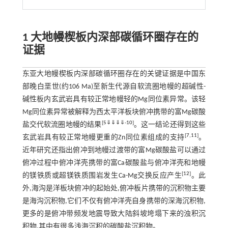
1 大地幔楔板内深部碳循环圈存在的
证据
东亚大地幔楔板内深部碳循环圈存在的关键证据是中国东
部晚白垩世(约106 Ma)至新生代源自软流圈地幔的超碱性-
碱性板内玄武岩具有较正常地幔轻的Mg同位素异常。该轻
Mg同位素异常被解释为西太平洋板块俯冲携带的富Mg碳酸
[
5
⇓
⇓
⇓
⇓
-
10
]
盐交代软流圈地幔的结果
。这一结论还得到这些
[
7
,
11
]
玄武岩具有较正常地幔更重的Zn同位素组成的支持
。
近年研究还指出俯冲到地幔过渡带的富Mg碳酸盐可以通过
俯冲过程中俯冲洋壳携带的富Ca碳酸盐与俯冲洋壳和地幔
[
12
]
的镁铁质或超镁铁质围岩发生Ca-Mg交换反应产生
。此
外,海沟是洋板块俯冲的起始处,俯冲板片携带的沉积物主要
是海沟沉积物,它们不仅有俯冲洋壳自身携带的深海沉积物,
更多的是俯冲带频发地震导致大陆斜坡垮塌下来的浊积沉
积物,其中有很多浅海沉积的碳酸盐沉积物。