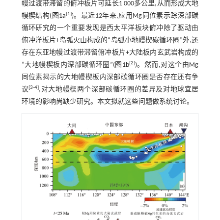
幔过渡带滞留的俯冲板片可延长1 000多公里,从而形成大地
[
1
]
幔楔结构(
图1a
)。最近12年来,应用Mg同位素示踪深部碳
循环研究的一个重要发现是西太平洋板块俯冲除了驱动由
俯冲洋板片+岛弧火山构成的“岛弧小地幔楔碳循环圈”外,还
存在东亚地幔过渡带滞留俯冲板片+大陆板内玄武岩构成的
[
2
]
“大地幔楔板内深部碳循环圈”(
图1b
)。然而,对这个由Mg
同位素揭示的大地幔楔板内深部碳循环圈是否存在还有争
[
3
-
4
]
议
,对大地幔楔两个深部碳循环圈的差异及对地球宜居
环境的影响尚缺少研究。本文拟就这些问题做系统讨论。