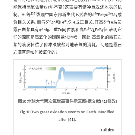
能保持高氧含量(21%)不变?这需要有俯冲氧返还地表的机
[
23
]
56
26
制。He等
发现中国东部新生代玄武岩的
δ
Fe与
δ
Mg成
66
3+
56
负相关关系,而与
δ
Zn和Fe
/∑Fe成正相关,其高
δ
Fe端员
3+
霞石岩浆具有轻Mg、重Zn同位素和高Fe
/∑Fe特征,表明它
们的源区是高氧化的碳酸盐化地幔。因此,高氧化的霞石岩
浆的喷发补偿了俯冲碳酸盐对地表氧的消耗。问题是霞石
岩源区是如何被氧化的?
图10 地球大气两次氧增高事件示意图(据文献[
41
]修改)
Fig.10 Two great oxidation events on Earth. Modified
after [
41
].
Full size