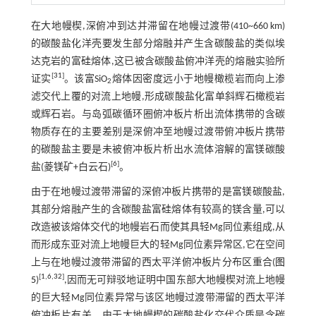
在大地幔楔,深俯冲到达并滞留在地幔过渡带(410~660 km)
的碳酸盐化洋壳要发生部分熔融并产生含碳酸盐的类似埃
达克岩的富硅熔体,这已被含碳酸盐俯冲洋壳的熔融实验所
[
31
]
证实
。该富SiO
熔体因密度远小于地幔橄榄岩而向上渗
2
滤交代上覆的对流上地幔,形成碳酸盐化富单斜辉石橄榄岩
或辉石岩。与岛弧碳循环圈俯冲板片析出流体携带的含碳
物质存在的主要差别是深俯冲至地幔过渡带俯冲板片携带
的碳酸盐主要是未被俯冲板片析出水流体溶解的富镁碳酸
[
6
]
盐(菱镁矿+白云石)
。
由于在地幔过渡带滞留的深俯冲板片携带的是富镁碳酸盐,
其部分熔融产生的含碳酸盐富硅熔体有较高的镁含量,可以
改造被该熔体交代的地幔岩石而使其具轻Mg同位素组成,从
而形成东亚对流上地幔巨大的轻Mg同位素异常区,它在空间
上与在地幔过渡带滞留的西太平洋俯冲板片分布区重合(
图
[
1
,
6
,
32
]
5
)
,因而无可辩驳地证明中国东部大地幔楔对流上地幔
的巨大轻Mg同位素异常与该区地幔过渡带滞留的西太平洋
俯冲板片有关。由于大地幔楔的碳酸盐化交代介质是含碳