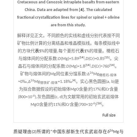
Cretaceous and Cenozoic intraplate basalts from eastern
China. Data are adapted from [
4
]. The calculated
fractional crystallization lines for spinel or spinel + olivine
are from this study.
解释详见正文。不同颜色的实线和虚线分别代表按不同
矿物比例计算的分离结晶和堆晶模拟线。每条模拟线中
的方块代
表5
%的增量,每个菱形代
表1
%的增量。橄榄石
[
14
]
[
15
]
与熔体间的分配系数:
D
(Mg)=5.89
,
D
(Cr)=0.85
。尖
[
14
]
[
14
]
晶石与熔体间的分配系数:
D
(Mg)=1.8
,
D
(Cr)≈760
。
26
矿物与熔体间的Mg同位素分馏系数:Δ
Mg
橄榄石-熔体
26
[
4
]
≈0‰,Δ
Mg
=1.18‰
。实心黑色圆圈(a, b)是
铬铁矿-熔体
为拟合数据假设的初始熔体MgO含量(约17%)和Cr含量
-6
(800×10
),灰色圆圈(c, d)为文献常用的初始玄武岩熔体
-6
[
16
]
MgO含量(约11%)和Cr含量(700×10
)
。
Full size
26
质疑理由(2)所谓的“中国东部新生代玄武岩存在
δ
Mg与