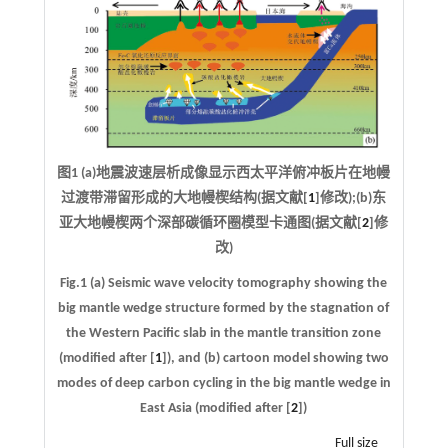
图1 (a)地震波速层析成像显示西太平洋俯冲板片在地幔
过渡带滞留形成的大地幔楔结构(据文献[
1
]修改);(b)东
亚大地幔楔两个深部碳循环圈模型卡通图(据文献[
2
]修
改)
Fig.1 (a) Seismic wave velocity tomography showing the
big mantle wedge structure formed by the stagnation of
the Western Pacific slab in the mantle transition zone
(modified after [
1
]), and (b) cartoon model showing two
modes of deep carbon cycling in the big mantle wedge in
East Asia (modified after [
2
])
Full size