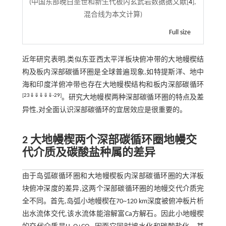
(中国东部晚白垩世和新生代板内玄武岩数据据文献[
4
],
混合线为本文计算)
Full size
近年研究表明,类似东亚西太平洋板块俯冲带的大地幔楔结
构及板内深部碳循环圈是全球普遍现象,如特提斯洋、地中
海和印度洋俯冲带也存在大地幔楔结构和板内深部碳循环
[
23
⇓
⇓
⇓
⇓
⇓
-
29
]
。研究大地幔楔两种深部碳循环圈的特点及差
异性,对全面认识深部碳循环的宜居效应是很重要的。
2 大地幔楔两个深部碳循环圈地幔交
代介质及碳酸盐种属的差异
由于岛弧碳循环圈和大地幔楔板内深部碳循环圈的大洋板
块俯冲深度的差异,这两个深部碳循环圈的地幔交代介质完
全不同。首先,岛弧小地幔楔在70~120 km深度被俯冲板片析
出水流体交代,该水流体能溶解富Ca方解石。因此小地幔楔