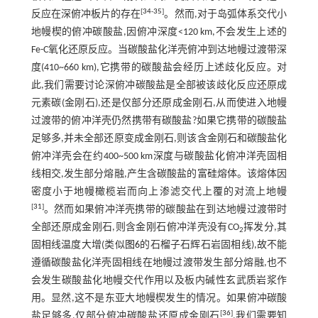
[
34
-
35
]
反应在深俯冲板片的存在
。然而,对于岛弧体系交代小
地幔楔的俯冲碳酸盐,因俯冲深度<120 km,不会发生上述的
Fe-C氧化还原反应。当碳酸盐化洋壳俯冲到达地幔过渡带深
度(410~660 km),它携带的碳酸盐会经历上述歧化反应。对
此,我们需要讨论深俯冲碳酸盐是全部被该歧化反应还原成
元素碳(金刚石),还是仅部分还原成金刚石,从而使进入地幔
过渡带的俯冲洋壳仍然携带有碳酸盐?如果它携带的碳酸盐
足够多,并未全部还原变成金刚石,则该含金刚石和碳酸盐化
俯冲洋壳会在约400~500 km深度与碳酸盐化俯冲洋壳固相
线相交,发生部分熔融,产生含碳酸盐的富硅熔体。该熔体因
密度小于地幔橄榄岩而向上渗滤交代上覆的对流上地幔
[
31
]
。然而如果俯冲洋壳携带的碳酸盐在到达地幔过渡带时
全部还原成金刚石,则含金刚石俯冲洋壳没有CO
挥发分,其
2
固相线温度大增(类似
图6
的石榴子石辉石岩固相线),故不能
遵循碳酸盐化洋壳固相线在地幔过渡带发生部分熔融,也不
会发生碳酸盐化地幔交代作用以及板内碱性玄武质岩浆作
用。显然,这不是东亚大地幔楔发生的情况。如果俯冲碳酸
[
36
]
盐足够多,仅部分俯冲碳酸盐还原成金刚石
,我们需要知