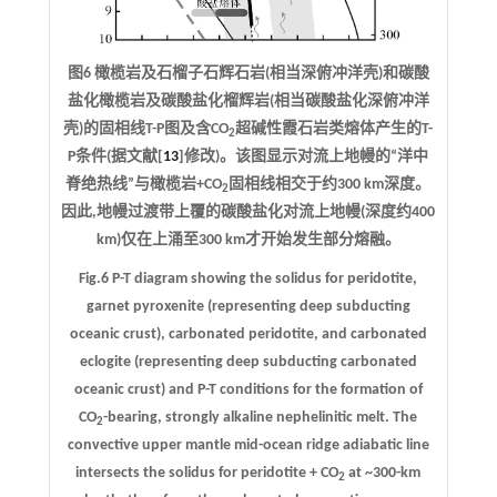
图6 橄榄岩及石榴子石辉石岩(相当深俯冲洋壳)和碳酸
盐化橄榄岩及碳酸盐化榴辉岩(相当碳酸盐化深俯冲洋
壳)的固相线T-P图及含CO
超碱性霞石岩类熔体产生的T-
2
P条件(据文献[
13
]修改)。该图显示对流上地幔的“洋中
脊绝热线”与橄榄岩+CO
固相线相交于约300 km深度。
2
因此,地幔过渡带上覆的碳酸盐化对流上地幔(深度约400
km)仅在上涌至300 km才开始发生部分熔融。
Fig.6 P-T diagram showing the solidus for peridotite,
garnet pyroxenite (representing deep subducting
oceanic crust), carbonated peridotite, and carbonated
eclogite (representing deep subducting carbonated
oceanic crust) and P-T conditions for the formation of
CO
-bearing, strongly alkaline nephelinitic melt. The
2
convective upper mantle mid-ocean ridge adiabatic line
intersects the solidus for peridotite + CO
at ~300-km
2