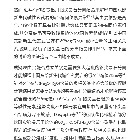
然而,近年有作者提出用铬尖晶石分离结晶来解释中国东部
[
3
-
4
]
新生代碱性玄武岩的轻Mg同位素异常
,其主要依据是两
个:(1)铬尖晶石具有比硅酸盐熔体显著更重的Mg同位素组
成,其分离结晶可导致残留熔体Mg同位素组成偏轻;(2)中国
26
东部新生代玄武岩存在
δ
Mg与MgO或Cr含量的正相关关
[
3
-
4
]
系,说明其经历了铬尖晶石的分离结晶作用
。本文下面
的讨论将论证这两个理由均不成立。
质疑理由(1)能否成立关键是需要多大程度的铬尖晶石分离
26
[
4
]
才能解释中国东部新生代碱性玄武岩的低
δ
Mg值?Xiao等
26
针对
δ
Mg与(Na
O+K
O)含量的负相关演化趋势所做的模拟
2
2
计算结果是需要高达10%的铬尖晶石分离结晶才能解释该玄
26
武岩最低的
δ
Mg值(-0.6‰)。然而,铬尖晶石很少含Na或K
等碱性元素,这些高度不相容元素在岩浆中的含量对铬尖晶
[
13
]
石结晶分异不敏感。Dasgupta等
的碳酸盐化橄榄岩部分
熔融实验揭示了熔体的CO
、CaO和Na
O含量与碳酸盐化橄
2
2
榄岩的熔融温度(相当于部分熔融程度)呈负相关关系,也即
低温或部分熔融程度低时,熔体中碳酸盐占比高,表现为CaO