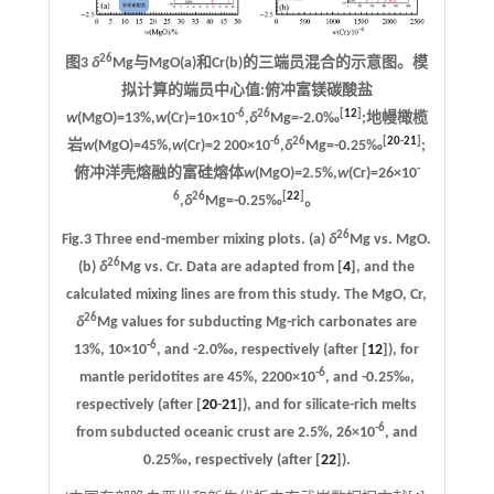
26
图3
δ
Mg与MgO(a)和Cr(b)的三端员混合的示意图。模
拟计算的端员中心值:俯冲富镁碳酸盐
-6
26
[
12
]
w
(MgO)=13%,
w
(Cr)=10×10
,
δ
Mg=-2.0‰
;地幔橄榄
-6
26
[
20
-
21
]
岩
w
(MgO)=45%,
w
(Cr)=2 200×10
,
δ
Mg=-0.25‰
;
-
俯冲洋壳熔融的富硅熔体
w
(MgO)=2.5%,
w
(Cr)=26×10
6
26
[
22
]
,
δ
Mg=-0.25‰
。
26
Fig.3 Three end-member mixing plots. (a)
δ
Mg vs. MgO.
26
(b)
δ
Mg vs. Cr. Data are adapted from [
4
], and the
calculated mixing lines are from this study. The MgO, Cr,
26
δ
Mg values for subducting Mg-rich carbonates are
-6
13%, 10×10
, and -2.0‰, respectively (after [
12
]), for
-6
mantle peridotites are 45%, 2200×10
, and -0.25‰,
respectively (after [
20
-
21
]), and for silicate-rich melts
-6
from subducted oceanic crust are 2.5%, 26×10
, and
0.25‰, respectively (after [
22
]).