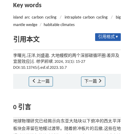
Key words
island arc carbon cycling
/
intraplate carbon cycling
/
big
mantle wedge
/
habitable climates
引用格式 ▾
引用本文
李曙光,汪洋,刘盛遨. 大地幔楔的两个深部碳循环圈:差异及
宜居效应[J].
地学前缘
, 2024, 31(1): 15-27
DOI:10.13745/j.esf.sf.2023.10.7
上一篇
下一篇
0 引言
地球物理研究已经揭示向东亚大陆块以下俯冲的西太平洋
板块会滞留在地幔过渡带。随着俯冲板片的后撤,这些在地