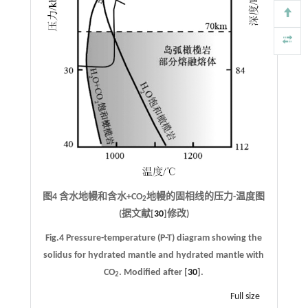
图4 含水地幔和含水+CO
地幔的固相线的压力-温度图
2
(据文献[
30
]修改)
Fig.4 Pressure-temperature (P-T) diagram showing the
solidus for hydrated mantle and hydrated mantle with
CO
. Modified after [
30
].
2
Full size