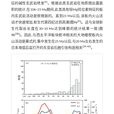
[
9
]
征的碱性玄武岩喷发
。根据此类玄武岩在地质图出露面
积的统计,在106~23 Ma期间,此类具有轻Mg同位素特征的板
内玄武岩活动是很微弱的。直到23 Ma以后,该板内火山活
[
6
]
动才快速增加,新生代第四纪达到高潮(
图9a
)。这与全球新
生代裂谷长度在30~10 Ma达到峰期的统计结果一致(
图
[
38
]
9b
)。因此,与西太平洋板块俯冲相关的大地幔楔板内火
山活动是幕式的,集中发生在25 Ma以后,与20 Ma左右发生的
[
39
-
40
]
日本海弧后盆打开的东亚岩石圈引张构造相关
。