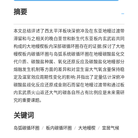
摘要
本文总结评述了西太平洋板块深俯冲及在东亚地幔过渡带
滞留和与之相关的晚白垩世和新生代东亚板内玄武岩共同
构成的大地幔楔板内深部碳循环圈存在的证据;探讨了大地
幔楔板内碳循环圈与岛弧系统碳循环圈在地幔碳酸盐化交
代介质、碳酸盐种属、氧化还原反应及碳酸盐化地幔部分
熔融发生机制等方面的差异和对显生宙大气氧含量保持稳
定及温室效应周期性变化的影响;并指出了定量估计深俯冲
碳酸盐歧化反应还原成金刚石而留在地幔过渡带和通过板
内玄武质火山返还大气的碳各自所占有比例应是未来需研
究的重要课题。
关键词
岛弧碳循环圈
/
板内碳循环圈
/
大地幔楔
/
宜居气候