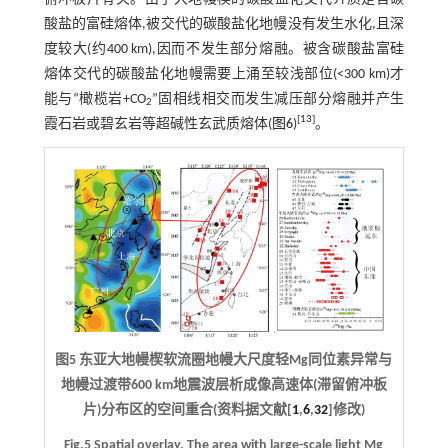
酸盐的富硅熔体,被交代的碳酸盐化地幔没有发生水化,且深
度较大(约400 km),因而不发生部分熔融。被含碳酸盐富硅
熔体交代的碳酸盐化地幔需要上涌至较浅部位(<300 km)才
能与“橄榄岩+CO
”固相线相交而发生减压部分熔融并产生
2
[
13
]
霞石岩或碧玄岩等超碱性玄武质熔体(
图6
)
。
图5 东亚大地幔楔软流圈地幔大尺度轻Mg同位素异常与
地幔过渡带600 km地震波层析成像高速体(滞留俯冲板
片)分布区的空间重合(资料据文献[
1
,
6
,
32
]修改)
Fig.5 Spatial overlay. The area with large-scale light Mg