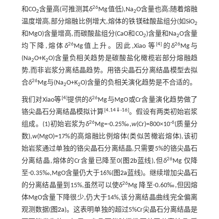
26
和CO
含量高(可推测其
δ
Mg值低),Na
O含量也高;随着熔融
2
2
温度增高,部分熔融比例增大,熔体的铁镁硅酸盐组分(如SiO
2
和MgO)含量增高,而碳酸盐组分(CaO和CO
)含量和Na
O含量
2
2
26
[
4
]
26
均下降,熔体
δ
Mg值上升。因此,Xiao 等
的
δ
Mg与
(Na
O+K
O)含量负相关趋势是碳酸盐化橄榄岩部分熔融趋
2
2
势,而非岩浆分离结晶趋势。用铬尖晶石分离结晶模型去拟
26
合
δ
Mg与(Na
O+K
O)含量的负相关演化趋势是不合适的。
2
2
[
4
]
26
我们对Xiao等
提供的
δ
Mg与MgO或Cr含量演化趋势做了
[
4
,
14
⇓
-
16
]
铬尖晶石分离结晶模拟计算
。假设有两类初始岩浆
26
-6
组成。(1)初始岩浆为
δ
Mg=-0.25‰,
w
(Cr)=800×10
(质量分
数),
w
(MgO)=17%的高熔融比例熔体(类似苦橄岩熔体),该初
始岩浆通过单独的铬尖晶石分离结晶,只需要5%的铬尖晶石
26
分离结晶,熔体的Cr含量已降至0(
图2b
蓝线),但
δ
Mg 仅降
至-0.35‰,MgO含量仍大于16%(
图2a
蓝线)。继续增加尖晶石
26
的分离结晶量到15%,虽然可以使
δ
Mg 降至-0.60‰,但因熔
体MgO含量下降很少,仍大于14%,该分离结晶曲线完全偏离
观测数据(
图2a
)。这表明单独的超过5%Cr尖晶石分离结晶是