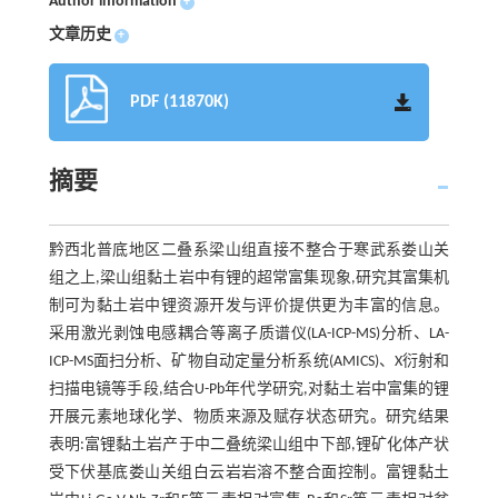
Author information
+
文章历史
+
PDF (11870K)
摘要
黔西北普底地区二叠系梁山组直接不整合于寒武系娄山关
组之上,梁山组黏土岩中有锂的超常富集现象,研究其富集机
制可为黏土岩中锂资源开发与评价提供更为丰富的信息。
采用激光剥蚀电感耦合等离子质谱仪(LA-ICP-MS)分析、LA-
ICP-MS面扫分析、矿物自动定量分析系统(AMICS)、X衍射和
扫描电镜等手段,结合U-Pb年代学研究,对黏土岩中富集的锂
开展元素地球化学、物质来源及赋存状态研究。研究结果
表明:富锂黏土岩产于中二叠统梁山组中下部,锂矿化体产状
受下伏基底娄山关组白云岩岩溶不整合面控制。富锂黏土