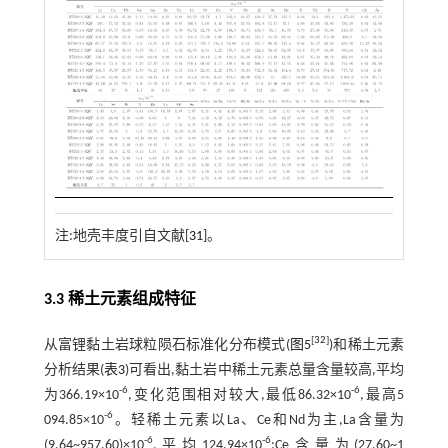
注:地壳丰度引自文献[
31
]。
3.3 稀土元素组成特征
[
32
]
从富锂黏土岩球粒陨石标准化分布模式(
图5
)和稀土元素
分析结果(
表3
)可看出,黏土岩中稀土元素总量含量较高,平均
-6
-6
为366.19×10
,变化范围相对较大,最低86.32×10
,最高5
-6
094.85×10
。轻稀土元素以La、Ce和Nd为主,La含量为
-6
-6
(9.64~957.60)×10
,平均124.94×10
;Ce含量为(27.60~1