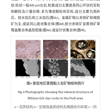
状,粒径一般400 μm左右,粒屑成分主要是具同心环状的豆粒
和鲕粒及少量砂屑,多为薄皮鲕粒和豆粒,成分主要为高岭
石、软水铝石和三水铝石(
图4c
)。金属矿物以赤铁矿和褐铁
矿为主,或呈同心层状集合体(
图4d
),部分赤铁矿呈黄铁矿草
莓晶集合体晶型假象(
图4e
),或呈针状集合体(
图4f
)。
图4 普底地区富锂黏土岩矿物结构照片
Fig.4 Photographs showing the mineral structure of
lithium-rich clay rocks in the Pudi area
a—泥质结构;b—显微隐晶质结构及椭圆状内碎屑;c—同