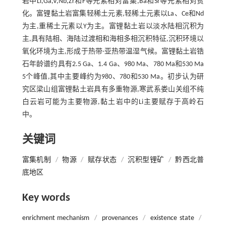
岩中Li,Ga,V,Nb,Zr和F等元素相对富集,Ba和Sr等元素相对贫
化。富锂黏土岩富集轻稀土元素,轻稀土元素以La、Ce和Nd
为主,重稀土元素以Y为主。富锂黏土岩以淡水陆相沉积为
主,具有陆相、海陆过渡相和海相多相沉积特征,沉积环境以
氧化环境为主,形成于热带-亚热带温湿气候。富锂黏土岩锆
石年龄谱约具有2.5 Ga、1.4 Ga、980 Ma、780 Ma和530 Ma
5个峰值,其中主要峰约为980、780和530 Ma。初步认为研
究区梁山组富锂黏土岩具有多重物源,寒武系娄山关组不纯
白云岩可能为主要物源,黏土岩中的Li主要赋存于高岭石
中。
关键词
富集机制
/
物源
/
赋存状态
/
沉积型锂矿
/
黔西北普
底地区
Key words
enrichment mechanism
/
provenances
/
existence state
/