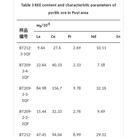
Table 3 REE content and characteristic parameters of
pyritic ore in Puyi area
-6
w
/10
B
样品
编号
La
Ce
Pr
Nd
Sm
BT212-
9.64
27.6
2.69
10.11
2.25
3-1QY
BT209-
22.64
40.33
2.33
7.18
1.67
3-4-
1QY
BT209-
84.98
156.7
9.78
32.16
6.62
3-3-
1QY
BT209-
15.44
32.33
2.76
9.49
1.86
2-2-
2QY
BT212-
47.45
94.04
8.99
29.52
5.66