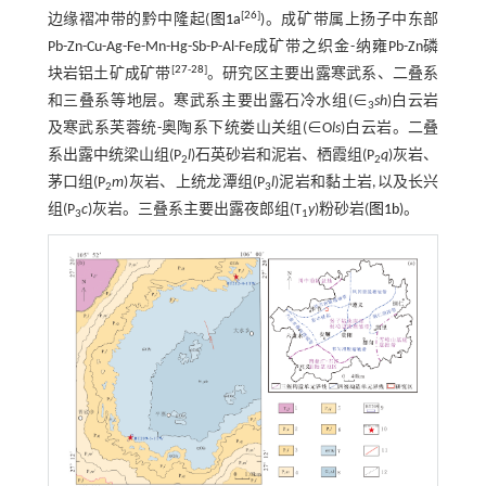
[
26
]
边缘褶冲带的黔中隆起(
图1a
)。成矿带属上扬子中东部
Pb-Zn-Cu-Ag-Fe-Mn-Hg-Sb-P-Al-Fe成矿带之织金-纳雍Pb-Zn磷
[
27
-
28
]
块岩铝土矿成矿带
。研究区主要出露寒武系、二叠系
和三叠系等地层。寒武系主要出露石冷水组(∈
sh
)白云岩
3
及寒武系芙蓉统-奥陶系下统娄山关组(∈O
ls
)白云岩。二叠
系出露中统梁山组(P
l
)石英砂岩和泥岩、栖霞组(P
q
)灰岩、
2
2
茅口组(P
m
)灰岩、上统龙潭组(P
l
)泥岩和黏土岩,以及长兴
2
3
组(P
c
)灰岩。三叠系主要出露夜郎组(T
y
)粉砂岩(
图1b
)。
3
1