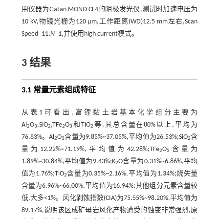
用仪器为Gatan MONO CL4的阴极发光仪,测试时加速电压为
10 kV,物镜光栅为120 μm,工作距离(WD)12.5 mm左右,Scan
Speed=11,
N
=1,并使用high current模式。
3 结果
3.1 常量元素组成特征
从
表1
可看出,富锂黏土岩基本化学组分主要为
Al
O
,SiO
,TFe
O
和TiO
等,其总含量在80%以上,平均为
2
3
2
2
3
2
76.83%。Al
O
含量为9.85%~37.05%,平均值为26.53%;SiO
含
2
3
2
量为12.22%~71.19%,平均值为42.28%;TFe
O
含量为
2
3
1.89%~30.84%,平均值为9.43%;K
O含量为0.31%~6.86%,平均
2
值为1.76%;TiO
含量为0.35%~2.16%,平均值为1.34%;烧失量
2
含量为6.96%~66.00%,平均值为16.94%;其他组分元素含量较
低,大多<1%。风化剥蚀指数(CIA)为75.55%~98.20%,平均值为
89.17%,说明该区成矿母岩风化产物遭受的蚀变非常强烈,原