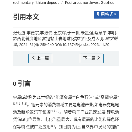
sedimentary lithium deposit
/
Pudi area, northwest Guizhou
引用格式 ▾
引用本文
张七道,李德宗,李致伟,王东晖,于一帆,朱星强,蔡泉宇,李明.
黔西北普底地区富锂黏土岩地球化学特征及成因[J].
地学前
缘
, 2024, 31(4): 258-280 DOI:10.13745/j.esf.sf.2023.11.20
上一篇
下一篇
0 引言
金属Li被称为21世纪的“能源金属”“白色石油”或“高能金属”
[
1
⇓
⇓
⇓
-
5
]
。锂元素的消费领域主要是电池产业,如电器充电电
[
1
⇓
-
3
]
池及新能源汽车领域
。随着电子产业迅速发展,锂电池
凭借Li电位最负、电化当量最大、具有最高的比能和绿色环
[
6
]
保等特点被广泛应用
。到目前为止,自然界中发现的锂矿