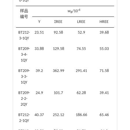
0-1QY
-6
样品
w
/10
LREE/
B
编号
Y
ΣREE
LREE
HREE
BT212-
23.51
92.58
52.9
39.68
1.
3-1QY
BT209-
33.88
129.58
74.55
55.03
1.
3-4-
1QY
BT209-
39.2
362.99
291.41
71.58
4.
3-3-
1QY
BT209-
24.9
101.7
62.28
39.41
1.
2-2-
2QY
BT212-
40.37
252.12
186.66
65.46
2.
2-1QY