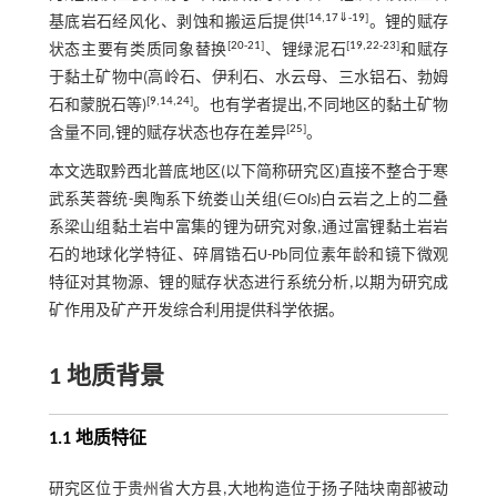
[
14
,
17
⇓
-
19
]
基底岩石经风化、剥蚀和搬运后提供
。锂的赋存
[
20
-
21
]
[
19
,
22
-
23
]
状态主要有类质同象替换
、锂绿泥石
和赋存
于黏土矿物中(高岭石、伊利石、水云母、三水铝石、勃姆
[
9
,
14
,
24
]
石和蒙脱石等)
。也有学者提出,不同地区的黏土矿物
[
25
]
含量不同,锂的赋存状态也存在差异
。
本文选取黔西北普底地区(以下简称研究区)直接不整合于寒
武系芙蓉统-奥陶系下统娄山关组(∈O
ls
)白云岩之上的二叠
系梁山组黏土岩中富集的锂为研究对象,通过富锂黏土岩岩
石的地球化学特征、碎屑锆石U-Pb同位素年龄和镜下微观
特征对其物源、锂的赋存状态进行系统分析,以期为研究成
矿作用及矿产开发综合利用提供科学依据。
1 地质背景
1.1 地质特征
研究区位于贵州省大方县,大地构造位于扬子陆块南部被动