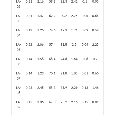
LA-
0.21
2.16
59.3
32.3
2.41
0.1
0.93
1.9
2
02
LA-
0.31
1.47
62.2
30.2
2.75
0.05
0.64
1.81
2
03
LA-
0.12
1.26
74.6
19.3
1.71
0.09
0.54
2.03
1
04
LA-
0.22
2.06
57.4
31.8
2.5
0.04
2.25
2.96
2
05
LA-
0.14
1.58
68.4
24.8
1.64
0.08
0.7
2.1
2
06
LA-
0.14
1.23
70.1
21.8
1.85
0.01
0.66
3.76
2
07
LA-
0.23
2.48
55.3
35.9
2.29
0.13
1.46
1.25
2
08
LA-
0.15
1.36
67.3
25.2
2.16
0.15
0.81
2.3
2
09