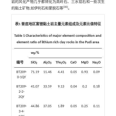
岩的风化产物几乎都转化为高岭石、三水铝石和一些次生
[
30
]
的黏土矿物,如伊利石和蒙脱石等
。
表1 普底地区富锂黏土岩主量元素组成及元素比值特征
Table 1 Characteristics of major element composition and
element ratio of lithium rich clay rocks in the Pudi area
w
/%
B
编号
SiO
Al
O
TFe
O
CaO
MgO
Na
O
K
O
2
2
3
2
3
2
2
BT209-
71.19
11.46
4.41
0.05
0.93
0.09
3.3
0-1QY
BT209-
41.07
33.59
9.13
0.04
0.2
0.18
0.4
2-2-
2QY
BT209-
44.86
37.05
1.89
0.05
0.25
0.11
0.46
3-4-