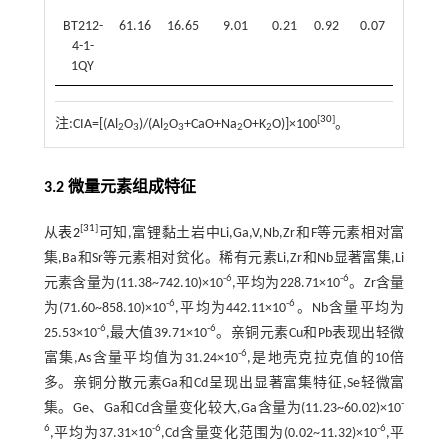
BT212-
61.16
16.65
9.01
0.21
0.92
0.07
1.36
4-1-
1QY
[
30
]
注:CIA=[(Al
O
)/(Al
O
+CaO+Na
O+K
O)]×100
。
2
3
2
3
2
2
3.2 微量元素组成特征
[
31
]
从
表2
可知,富锂黏土岩中Li,Ga,V,Nb,Zr和F等元素相对富
集,Ba和Sr等元素相对贫化。稀有元素Li,Zr和Nb显著富集,Li
-6
-6
元素含量为(11.38~742.10)×10
,平均为228.71×10
。Zr含量
-6
-6
为(71.60~858.10)×10
,平均为442.11×10
。Nb含量平均为
-6
-6
25.53×10
,最大值39.71×10
。亲铜元素Cu和Pb表现出轻微
-6
富集,As含量平均值为31.24×10
,是地壳克拉克值的10倍
多。亲铜分散元素Ga和Cd呈现出显著富集特征,Se轻微富
-
集。Ge、Ga和Cd含量变化较大,Ga含量为(11.23~60.02)×10
6
-6
-6
,平均为37.31×10
,Cd含量变化范围为(0.02~11.32)×10
,平