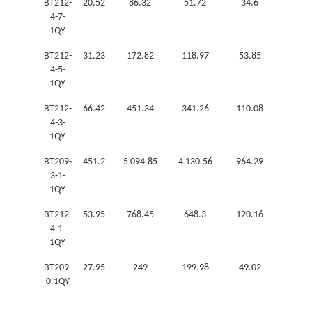
BT212-
20.52
86.32
51.72
34.6
1.
4-7-
1QY
BT212-
31.23
172.82
118.97
53.85
2.
4-5-
1QY
BT212-
66.42
451.34
341.26
110.08
3
4-3-
1QY
BT209-
451.2
5 094.85
4 130.56
964.29
4.
3-1-
1QY
BT212-
53.95
768.45
648.3
120.16
5
4-1-
1QY
BT209-
27.95
249
199.98
49.02
4.
0-1QY