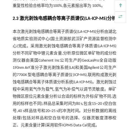
重复性检验合格率均为100%,各元素报出率为 100%。
2.3 激光剥蚀电感耦合等离子质谱仪(LA-ICP-MS)分析
本次激光剥蚀电感耦合等离子质谱仪(LA-ICP-MS)分析由湖北
省地质实验测试中心(国土资源部武汉矿产资源监督检测中
心)完成。采用激光剥蚀电感耦合等离子体质谱(LA-ICP-MS)
分析不同矿物中锂元素含量,分析原位微区单矿物的成分检
测仪器由美国Coherent Inc公司生产的GeoLasPro全自动版
193nm ArF准分子激光剥蚀系统(LA)和美国Agilent公司生产
的7700X 型电感耦合等离子质谱仪(ICP-MS),联用构成激光剥
蚀电感耦合等离子体质谱分析系统(LA-ICP-MS)。激光剥蚀过
程中采用氦气作为载气,氩气为补偿气以调节灵敏度。单矿
物微区原位元素含量分析以合适的标样为外标(矿物不同,选
用的标样也不同),样品总采集时间为80 s,包含15~20 s空白信
号,40 s样品信号和20~25 s的冲洗时间。对分析数据的离线
处理(包括对样品和空白信号的选择、仪器灵敏度漂移校
正、元素含量计算)采用软件ICPMS Data Cal完成。