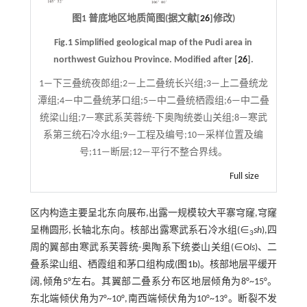
图1 普底地区地质简图(据文献[
26
]修改)
Fig.1 Simplified geological map of the Pudi area in
northwest Guizhou Province. Modified after [
26
].
1—下三叠统夜郎组;2—上二叠统长兴组;3—上二叠统龙
潭组;4—中二叠统茅口组;5—中二叠统栖霞组;6—中二叠
统梁山组;7—寒武系芙蓉统-下奥陶统娄山关组;8—寒武
系第三统石冷水组;9—工程及编号;10—采样位置及编
号;11—断层;12—平行不整合界线。
Full size
区内构造主要呈北东向展布,出露一规模较大平寨穹窿,穹窿
呈椭圆形,长轴北东向。核部出露寒武系石冷水组(∈
sh
),四
3
周的翼部由寒武系芙蓉统-奥陶系下统娄山关组(∈O
ls
)、二
叠系梁山组、栖霞组和茅口组构成(
图1b
)。核部地层平缓开
阔,倾角5°左右。其翼部二叠系分布区地层倾角为8°~15°。
东北端倾伏角为7°~10°,南西端倾伏角为10°~13°。断裂不发