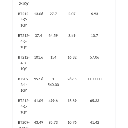
2-1QY
BT212-
13.06
27.7
2.07
6.93
1.57
4-7-
1QY
BT212-
37.4
64.59
3.89
10.7
1.9
4-5-
1QY
BT212-
101.6
154
16.32
57.06
10.44
4-3-
1QY
BT209-
957.6
1
269.5
1 077.00
245.7
3-1-
540.00
1QY
BT212-
41.09
499.6
16.69
65.33
21.51
4-1-
1QY
BT209-
43.49
95.73
10.76
41.42
7.36