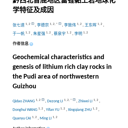
黔西北普底地区富锂黏土岩地球化
学特征及成因
1
,
2
1
,
2
,
*
1
,
2
1
,
2
张七道
,
李德宗
,
李致伟
,
王东晖
,
1
,
2
1
,
2
1
,
2
1
,
2
于一帆
,
朱星强
,
蔡泉宇
,
李明
作者信息
+
Geochemical characteristics and
genesis of lithium rich clay rocks in
the Pudi area of northwestern
Guizhou
1
,
2
1
,
2
,
*
1
,
2
Qidao ZHANG
,
Dezong LI
,
Zhiwei LI
,
1
,
2
1
,
2
1
,
2
Donghui WANG
,
Yifan YU
,
Xingqiang ZHU
,
1
,
2
1
,
2
Quanyu CAI
,
Ming LI