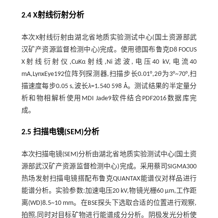
2.4 X射线衍射分析
本次X射线衍射由湖北省地质实验测试中心(国土资源部武
汉矿产资源监督检测中心)完成。使用德国布鲁克D8 FOCUS
X射线衍射仪,CuKα射线,Ni滤波,电压40 kV,电流40
mA,LynxEye192位阵列探测器,扫描步长0.01°,2
θ
为3°~70°,扫
描速度每步0.05 s,波长
λ
=1.540 598 Å。测试结果的半定量分
析和物相解析使用MDI Jade9软件结合PDF2016数据库完
成。
2.5 扫描电镜(SEM)分析
本次扫描电镜(SEM)分析由湖北省地质实验测试中心(国土资
源部武汉矿产资源监督检测中心)完成。采用蔡司SIGMA300
热场发射扫描电镜搭配布鲁克QUANTAX能谱仪对样品进行
能谱分析。实验参数:加速电压20 kV,物镜光栅60 μm,工作距
离(WD)8.5~10 mm。在BSE探头下选取合适的位置进行观察,
拍照,同时对目标矿物进行能谱成分分析。阴极发光分析使