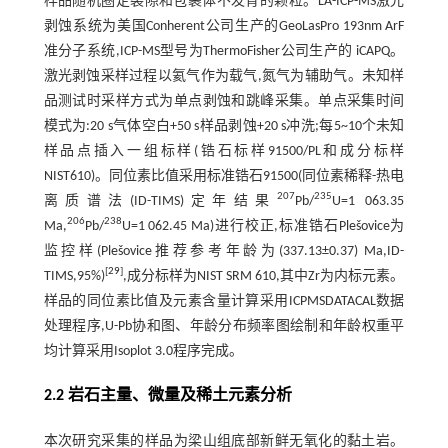
样品随机圈定裂隙和包裹体不发育的颗粒。LA-ICP-MS激光
剥蚀系统为美国Conherent公司生产的GeoLasPro 193nm ArF
准分子系统,ICP-MS型号为ThermoFisher公司生产的 iCAPQ。
激光剥蚀采样过程以氦气作为载气,氮气为辅助气。未知样
品测试时采样方式为单点剥蚀和跳峰采集。单点采集时间
模式为:20 s气体空白+50 s样品剥蚀+20 s冲洗;每5~10个未知
样品点插入一组标样(锆石标样91500/PL和成分标样
NIST610)。同位素比值采用标准锆石91500(同位素稀释-热电
207
235
离质谱法(ID-TIMS)定年结果
Pb/
U=1 063.35
206
238
Ma,
Pb/
U=1 062.45 Ma)进行校正,标准锆石Plešovice为
监控样(Plešovice推荐参考年龄为(337.13±0.37) Ma,ID-
[
29
]
TIMS,95%)
,成分标样为NIST SRM 610,其中Zr为内标元素。
样品的同位素比值及元素含量计算采用ICPMSDATACAL数据
处理程序,U-Pb协和图、年龄分布频率图绘制和年龄权重平
均计算采用Isoplot 3.0程序完成。
2.2 岩石主量、微量及稀土元素分析
本次研究采集的样品为梁山组底部新鲜无氧化的黏土岩。