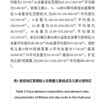
-6
-6
均值为1.11×10
,Se含量变化范围为(0.10~1.01)×10
,平均值
-6
为0.46×10
。铁族元素Cr、V、Co和Ni等均表现出富集特
-6
征,Cr含量变化范围较大,为(60.52~216.40)×10
,平均值为
-6
-6
117.04×10
。V含量为(64.41~410.20)×10
,平均值为
-6
-6
210.54×10
。Co含量为(0.45~214.30)×10
,平均值为
-6
-6
30.55×10
。Ni含量为(5.49~725.20)×10
,平均值为
-6
111.29×10
。亲石分散元素Ba和Sr呈现出显著亏损特征,Sr
-6
-6
含量平均值为38.58×10
;Ba含量平均值为97.02×10
。放射
-6
性元素U和Th轻微富集,U平均含量为7.74×10
,最高
-6
-6
-6
10.60×10
,Th平均含量为33.21×10
,最高64.22×10
。矿化
-6
-
剂元素F较富集,为(160.24~2 210.20)×10
,平均值684.30×10
6
。
表2 普底地区富锂黏土岩微量元素组成及元素比值特征
Table 2 Trace element composition and element ratio
characteristics of lithium rich clay rocks in the Pudi area