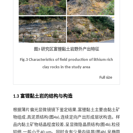
图3 研究区富锂黏土岩野外产出特征
Fig.3 Characteristics of field production of lithium rich
clay rocks in the study area
Full size
1.3 富锂黏土岩的结构与构造
根据薄片偏光显微镜镜下鉴定结果,富锂黏土主要由黏土矿
物组成,具泥质结构(
图4a
),连续定向产出形成层状构造。样
品内黏土矿物结晶程度较差,呈显微隐晶质结构(
图4b
),粒径
较细,一般小于40 μm。同时含有少量内碎屑(
图4b
),呈椭圆