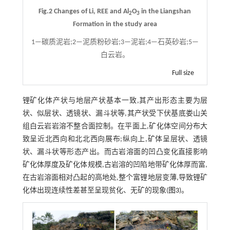
Fig.2 Changes of Li, REE and Al
O
in the Liangshan
2
3
Formation in the study area
1—碳质泥岩;2—泥质粉砂岩;3—泥岩;4—石英砂岩;5—
白云岩。
Full size
锂矿化体产状与地层产状基本一致,其产出形态主要为层
状、似层状、透镜状、漏斗状等,其产状受下伏基底娄山关
组白云岩岩溶不整合面控制。在平面上,矿化体空间分布大
致呈近北西向和北北西向展布;纵向上,矿体呈层状、透镜
状、漏斗状等形态产出。而古岩溶面的凹凸变化直接影响
矿化体厚度及矿化体规模,古岩溶的凹陷地带矿化体厚而富,
在古岩溶面相对凸起的高地处,整个富锂地层变薄,导致锂矿
化体出现连续性差甚至呈现贫化、无矿的现象(
图3
)。