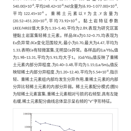
-6
-6
-6
540.00)×10
,平均248.42×10
;Nd含量为(6.93~1 077.00)×10
,
-6
平均122.45×10
。重稀土元素以Y为主,Y含量为
-6
-6
(20.52~451.20)×10
,平均73.92×10
。黏土岩特征参数
LREE/HREE值大多为1.33~5.40,平均为2.89,表现为研究区富
锂黏土岩富集轻稀土元素。样品
δ
Eu为0.52~0.75,均表现为
Eu负异常;
δ
Ce变化范围较大,最小为0.70,最大为4.47,平均为
1.33,表明Ce有轻微富集,无明显Ce异常。各样品的(La/Yb)
值
N
为1.98~13.31,平均为5.93,均大于1。(Gd/Yb)
值反映了重稀
N
土元素内部分异程度,为0.40~3.48,平均为1.15;(La/Sm)
值反
N
-6
映轻稀土内部分异程度,为1.20~12.40,平均为5.54×10
,指示
轻、重稀土元素组内部均发生分异作用,重稀土元素的内部
分异比轻稀土元素的内部分异弱。稀土元素配分模式(
图5
)
为轻稀土元素富集,重稀土元素相对亏损的右倾型,具有左陡
右缓,稀土元素配分曲线总体显示呈右倾的“V”字形特征。