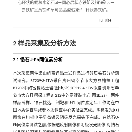
心环状的鲕粒水铝石;d—同心层状赤铁矿及褐铁矿;e—
赤铁矿呈黄铁矿草莓晶晶型假象;f—针状赤铁矿。
Full size
2 样品采集及分析方法
2.1 锆石U-Pb同位素分析
本次采集两件梁山组富锂黏土岩样品进行碎屑锆石分析测
试研究。BT209-3-1TW采自贵州省毕节市大方县槽探工程
BT209中的富锂黏土岩(
图1b,2b
);BT212-4-1TW采自贵州省毕
节市大方县槽探工程BT212中的富锂黏土岩(
图1b,2a
)。两件
样品碎样、锆石挑选、制靶和U-Pb同位素定年工作均在中
国地质调查局成都地质调查中心实验室完成。阴极发光(CL)
图像在扫描电子显微镜及阴极发光探头下完成。在锆石U-
Pb同位素测试之前,依据透反射图像和阴极发光图像,对锆石