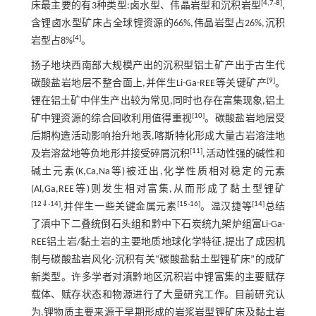
[
4
,
7
-
8
]
床最主要的有3种类型:卤水型、伟晶岩型和沉积岩型
,
含锂卤水型矿床占全球锂资源的66%,伟晶岩型占26%,沉积
[
4
]
岩型占8%
。
扬子地块西南部大规模产出的沉积型铝土矿产出于古生代
[
9
]
碳酸盐岩地层不整合面上,并伴生Li-Ga-REE等关键矿产
。
锂在铝土矿中伴生产出较为常见,同时也存在富集现象,铝土
[
10
]
矿中锂资源的综合回收利用值得重视
。碳酸盐岩地层受
后期构造活动影响抬升地表,喀斯特化形成大量古岩溶洼地
[
11
]
及岩溶盆地等负地形并接受碎屑沉积
,活动性强的碱性和
碱土元素(K,Ca,Na等)被迁出,化学性质相对稳定的元素
(Al,Ga,REE等)则发生相对富集,从而形成了黏土型锂矿
[
12
⇓
-
14
]
[
15
-
16
]
[
14
]
,并伴生一些关键金属元素
。温汉捷等
总结
了滇中下二叠统倒石头组和黔中下石炭统九架炉组富Li-Ga-
REE铝土岩/黏土岩的主要地质地球化学特征,提出了成因机
制与碳酸盐岩风化-沉积有关“碳酸盐黏土型锂矿床”的成矿
新类型。许多学者对滇黔地区沉积岩中锂富集的主要赋存
载体、赋存状态和物源进行了大量研究工作。目前研究认
为,锂物质主要来源于早期形成的岩浆岩型锂矿床及黏土岩