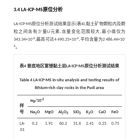
3.4 LA-ICP-MS原位分析
LA-ICP-MS原位分析测试结果显示(
表4
),黏土矿物颗粒内及颗
粒之间含有少量Li元素,含量变化范围较大,最小值仅为
-6
-6
-
343.34×10
,最高可达4 490.25×10
,平均含量为2 486.44×10
6
。
表4 普底地区富锂黏土岩LA-ICP-MS原位分析测试结果
Table 4 LA-ICP-MS in-situ analysis and testing results of
lithium-rich clay rocks in the Pudi area
-2
w
/10
B
样
号
Na
O
MgO
Al
O
SiO
K
O
CaO
FeO
TiO
S
2
2
3
2
2
2
LA-
0.2
1.91
60.2
31.6
2.41
0.25
0.75
2.07
3
01