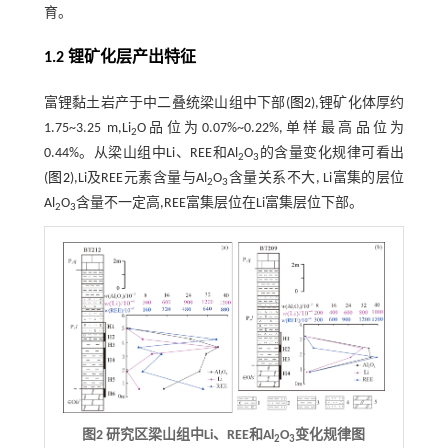
育。
1.2 锂矿化层产出特征
富锂黏土岩产于中二叠统梁山组中下部(
图2
),锂矿化体厚约
1.75~3.25 m,Li
O品位为0.07%~0.22%,单样最高品位为
2
0.44%。从梁山组中Li、REE和Al
O
的含量变化规律可看出
2
3
(
图2
),Li及REE元素含量与Al
O
含量关系不大, Li富集的层位
2
3
Al
O
含量不一定高,REE富集层位在Li富集层位下部。
2
3
图2 研究区梁山组中Li、REE和Al
O
变化规律图
2
3