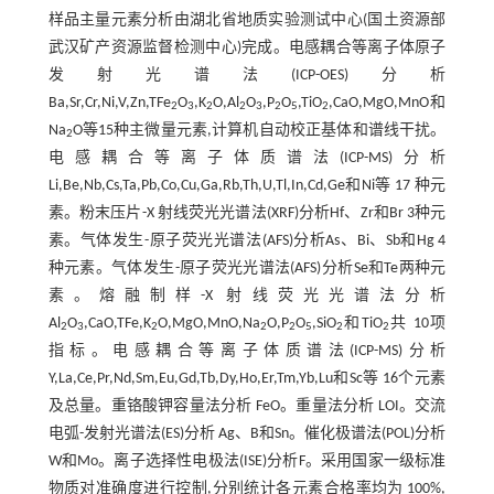
样品主量元素分析由湖北省地质实验测试中心(国土资源部
武汉矿产资源监督检测中心)完成。电感耦合等离子体原子
发射光谱法(ICP-OES)分析
Ba,Sr,Cr,Ni,V,Zn,TFe
O
,K
O,Al
O
,P
O
,TiO
,CaO,MgO,MnO和
2
3
2
2
3
2
5
2
Na
O等15种主微量元素,计算机自动校正基体和谱线干扰。
2
电感耦合等离子体质谱法(ICP-MS)分析
Li,Be,Nb,Cs,Ta,Pb,Co,Cu,Ga,Rb,Th,U,Tl,In,Cd,Ge和Ni等 17 种元
素。粉末压片-X 射线荧光光谱法(XRF)分析Hf、Zr和Br 3种元
素。气体发生-原子荧光光谱法(AFS)分析As、Bi、Sb和Hg 4
种元素。气体发生-原子荧光光谱法(AFS)分析Se和Te两种元
素。熔融制样-X 射线荧光光谱法分析
Al
O
,CaO,TFe,K
O,MgO,MnO,Na
O,P
O
,SiO
和TiO
共 10项
2
3
2
2
2
5
2
2
指标。电感耦合等离子体质谱法(ICP-MS)分析
Y,La,Ce,Pr,Nd,Sm,Eu,Gd,Tb,Dy,Ho,Er,Tm,Yb,Lu和Sc等 16个元素
及总量。重铬酸钾容量法分析 FeO。重量法分析 LOI。交流
电弧-发射光谱法(ES)分析 Ag、B和Sn。催化极谱法(POL)分析
W和Mo。离子选择性电极法(ISE)分析F。采用国家一级标准
物质对准确度进行控制,分别统计各元素合格率均为 100%,