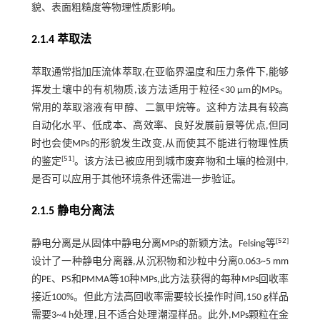
貌、表面粗糙度等物理性质影响。
2.1.4 萃取法
萃取通常指加压流体萃取,在亚临界温度和压力条件下,能够
挥发土壤中的有机物质,该方法适用于粒径<30 μm的MPs。
常用的萃取溶液有甲醇、二氯甲烷等。这种方法具有较高
自动化水平、低成本、高效率、良好发展前景等优点,但同
时也会使MPs的形貌发生改变,从而使其不能进行物理性质
[
51
]
的鉴定
。该方法已被应用到城市废弃物和土壤的检测中,
是否可以应用于其他环境条件还需进一步验证。
2.1.5 静电分离法
[
52
]
静电分离是从固体中静电分离MPs的新颖方法。Felsing等
设计了一种静电分离器,从沉积物和沙粒中分离0.063~5 mm
的PE、PS和PMMA等10种MPs,此方法获得的每种MPs回收率
接近100%。但此方法高回收率需要较长操作时间,150 g样品
需要3~4 h处理,且不适合处理潮湿样品。此外,MPs颗粒在金