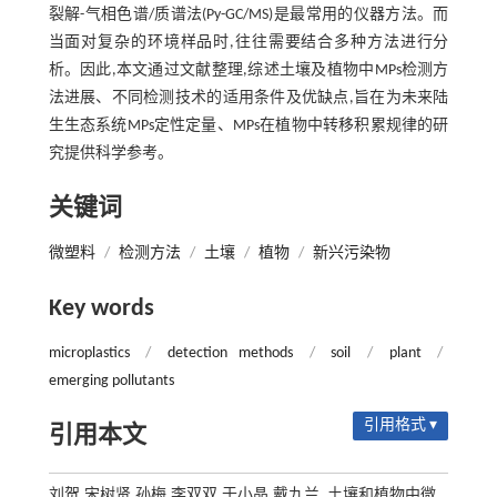
裂解-气相色谱/质谱法(Py-GC/MS)是最常用的仪器方法。而
当面对复杂的环境样品时,往往需要结合多种方法进行分
析。因此,本文通过文献整理,综述土壤及植物中MPs检测方
法进展、不同检测技术的适用条件及优缺点,旨在为未来陆
生生态系统MPs定性定量、MPs在植物中转移积累规律的研
究提供科学参考。
关键词
微塑料
/
检测方法
/
土壤
/
植物
/
新兴污染物
Key words
microplastics
/
detection methods
/
soil
/
plant
/
emerging pollutants
引用格式 ▾
引用本文
刘贺,宋树贤,孙梅,李双双,于小晶,戴九兰. 土壤和植物中微