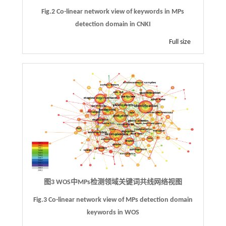
Fig.2 Co-linear network view of keywords in MPs
detection domain in CNKI
Full size
图3 WOS中MPs检测领域关键词共线网络视图
Fig.3 Co-linear network view of MPs detection domain
keywords in WOS