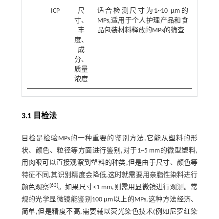
ICP
尺
适合检测尺寸为1~10 μm的
寸、
MPs,适用于个人护理产品和食
丰
品包装材料释放的MPs的筛查
度、
成
分、
质量
浓度
3.1 目检法
目检是检验MPs的一种重要的鉴别方法,它能从塑料的形
状、颜色、粒径等方面进行鉴别,对于1~5 mm的微型塑料,
用肉眼可以直接观察到塑料的种类,但是由于尺寸、颜色等
特征不同,其识别精度会降低,这时就需要用亲脂性染料进行
[
63
]
颜色观察
。如果尺寸<1 mm,则需用显微镜进行观测。常
规的光学显微镜能鉴别100 μm以上的MPs,这种方法经济、
简单,但是精度不高,需要辅以荧光染色技术(例如尼罗红染