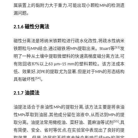
属装置上的黏附力大于重力,可能出现小颗粒MPs的检测遗
漏问题。
2.1.6 磁性分离法
磁性分离法是将纳米铁颗粒进行疏水化改性,将疏水性纳米
[
53
]
铁颗粒与MPs结合,通过磁铁将MPs提取出来。Stuart等
发
明了一种从土壤中提取微塑料的快速高梯度磁分离方法,可
有效回收87%以上63 μm~15 mm的塑料颗粒。该方法成本
低、效果好,对PE的提取尤为显著,但是对于MPs的形态结构
[
54
]
具有破坏性
。
2.1.7 油提法
油提法适合于亲油性MPs的提取分离,该方法主要是将亲油
性MPs萃取到油层,其他成分留在溶液中,从而达到MPs的提
[
55
]
取分离。油提法常用橄榄油、菜籽油、蓖麻油等试剂
,具
有简便、安全、省时等优点,在实验室中表现出了良好的提