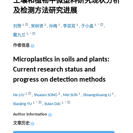
土壤和植物中微塑料研究现状分析
及检测方法研究进展
1
2
1
1
1
,
*
刘贺
,
宋树贤
,
孙梅
,
李双双
,
于小晶
,
1
,
*
戴九兰
作者信息
+
Microplastics in soils and plants:
Current research status and
progress on detection methods
1
2
1
1
He LIU
,
Shuxian SONG
,
Mei SUN
,
Shuangshuang LI
,
1
,
*
1
,
*
Xiaojing YU
,
Jiulan DAI
Author information
+
文章历史
+