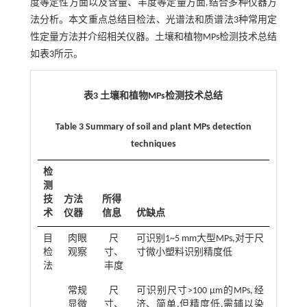
度等定性方面以及含量、丰度等定量方面,结合多种仪器方
法分析。本文重点总结目检法、光谱法和质谱法3种常用定
性定量方法并介绍相关仪器。土壤和植物MPs检测技术总结
如
表3
所示。
表3 土壤和植物MPs检测技术总结
Table 3 Summary of soil and plant MPs detection
techniques
检
测
技
方法
所得
术
仪器
信息
优缺点
目
肉眼
尺
可识别1~5 mm大型MPs,对于尺
检
观察
寸、
寸微小塑料识别精度低
法
丰度
常规
尺
可识别尺寸>100 μm的MPs,经
显微
寸、
济、简单,但精度低,需辅以染