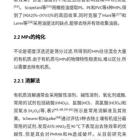
取效果。但是,油层的不彻底去除会影响后续MPs的测定
[
56
]
[
55
]
。 Scopetani等
用橄榄油提取PS、PE和PVC等6种MPs,得
[
57
]
到了(90±2)%~(97±5)%的高回收率,同时克服了Mani等
和
[
58
]
Lares等
采用油提法的缺点,能够去除并有效收集油层。
2.2 MPs的纯化
不论是密度浮选还是筛分过滤,所得到的MPs往往混合大量
的有机质,由于有机质与MPs的物理特性相类似,难以区分,所
以需要去除有机质。
2.2.1 消解法
有机质消解通常会采用酸性溶剂、碱性溶剂、氧化剂或酶,
常用的试剂包括硝酸(HNO
)、盐酸(HCl)、高氯酸(HClO
)和
3
4
[
45
,
48
,
59
-
60
]
双氧水(H
O
)等,
表2
所示是常用消解液及其效
2
2
[
48
]
果。Scheurer和Bigalke
通过评估5种去除土壤有机组分最
常用的试剂,发现65% HNO
在90 ℃下表现出去除效率的优
3
越性,但是其会对PMMA和PA造成破坏。从目前研究来