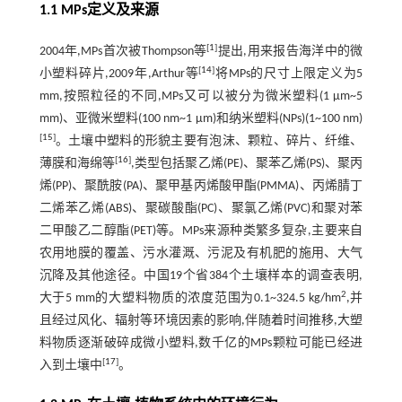
1.1 MPs定义及来源
[
1
]
2004年,MPs首次被Thompson等
提出,用来报告海洋中的微
[
14
]
小塑料碎片,2009年,Arthur等
将MPs的尺寸上限定义为5
mm,按照粒径的不同,MPs又可以被分为微米塑料(1 μm~5
mm)、亚微米塑料(100 nm~1 μm)和纳米塑料(NPs)(1~100 nm)
[
15
]
。土壤中塑料的形貌主要有泡沫、颗粒、碎片、纤维、
[
16
]
薄膜和海绵等
,类型包括聚乙烯(PE)、聚苯乙烯(PS)、聚丙
烯(PP)、聚酰胺(PA)、聚甲基丙烯酸甲酯(PMMA)、丙烯腈丁
二烯苯乙烯(ABS)、聚碳酸酯(PC)、聚氯乙烯(PVC)和聚对苯
二甲酸乙二醇酯(PET)等。MPs来源种类繁多复杂,主要来自
农用地膜的覆盖、污水灌溉、污泥及有机肥的施用、大气
沉降及其他途径。中国19个省384个土壤样本的调查表明,
2
大于5 mm的大塑料物质的浓度范围为0.1~324.5 kg/hm
,并
且经过风化、辐射等环境因素的影响,伴随着时间推移,大塑
料物质逐渐破碎成微小塑料,数千亿的MPs颗粒可能已经进
[
17
]
入到土壤中
。