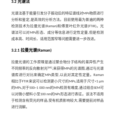
3.2 光谱法
光谱法基于能量引发分子振动后的特征谱线对MPs物质进行
分析和鉴定,是高效的分析方法。目前使用最为普遍的两种
检测技术为拉曼光谱(Raman)和傅里叶红外光谱(FTIR)。光
谱法可以对MPs形态、成分等信息进行定性定量,但是检测
成本高、时间长、适用范围窄等问题需要进一步改进。
3.2.1 拉曼光谱(Raman)
拉曼光谱的工作原理是通过聚合物分子结构的差异性产生
[
66
]
不同频率的反向散射光
,来获得MPs的光谱图,通过与光谱
谱库进行对比来确定MPs类型,以此对其定性定量。Raman
相比于FTIR来说可以检测更小尺寸的MPs,适用于尺寸>1 μm
的MPs,对于500~1 000 nm的MPs检测有难度,通过结合SEM可
以对微小塑料小至100 nm的NPs形态进行表征。该法不适用
于检测含有荧光的样品,受有机质影响较大,需要提前对样品
进行消解。