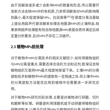
由于消解液或多或少会影响MPs的数量和形态,所以需要开
发新方法去除MPs中的有机质,力求将消解液对MPs的影响降
[
45
]
到最小,最大程度保留MPs。白润昊等
在密度分离法基础
上提出用超声代替消解来处理含地膜源MPs的土壤样品,结
果表明超声处理能有效去除地膜源MPs表面杂质并满足后续
定量分析要求,且对MPs不存在二次破坏。
2.3 植物MPs前处理
对于植物中MPs分离技术的相关文献较少,如何将植物组织
与MPs分离是重点,需要选择合适的方法和试剂,既保证去除
植物组织又能将MPs最大程度地保留下来。土壤MPs的分离
提取技术和植物中MPs的提取有一定相通之处,但土壤中MPs
的分离提取方法能否应用到植物中也需要进一步研究应
用。
对于植物MPs研究的前处理,主要是对植物进行研磨、切片
和脆断等处理。研磨是利用球磨机或手动研磨将植物组织
研磨成粉末,以便于后续将MPs与植物组织分离,研磨时可以