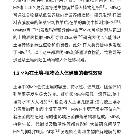
入植物体内,并在蒸腾作用的驱动下在植物体内运输。与
[
25
]
MPs相比,NPs更容易穿透生物膜并侵入植物组织
。MPs也
可通过食物链从低营养级向高营养级迁移。研究发现,在塑
[
28
]
料农膜覆盖的蔬菜农场牧羊后,在羊的粪便中检测到MPs
;
[
29
]
Lwanga等
也发现鸡胃和粪便中含有MPs,可能是鸡从花园
[
30
]
的土壤表面摄取MPs所导致;Chae等
研究表明,NPs能够从
土壤转移到绿豆植物和消费者。此外,在人类粪便中也发现
[
31
]
了MPs
。以上这些都表明MPs能够通过食物链、食物网等
途径从土壤向陆生动物和人体迁移积累。
1.3 MPs在土壤-植物及人体健康的毒性效应
土壤中的MPs会使土壤的容重、持水性、通气性、团聚体和
孔隙率等发生极大改变。纤维状MPs会降低土壤容量,使土
[
32
]
壤持水率大大增加
,也会增大土壤孔隙度,进而使土壤水
[
33
]
分蒸发加强,加剧土壤干旱
。MPs在土壤环境中不仅充当
着细菌的栖息地,同时也影响细菌群落结构和组成。MPs对
植物生长、代谢以及酶活性等都有影响,大量研究阐明了
[
12
]
MPs的抑制作用。Qi等
发现聚乙烯和生物降解地膜的塑