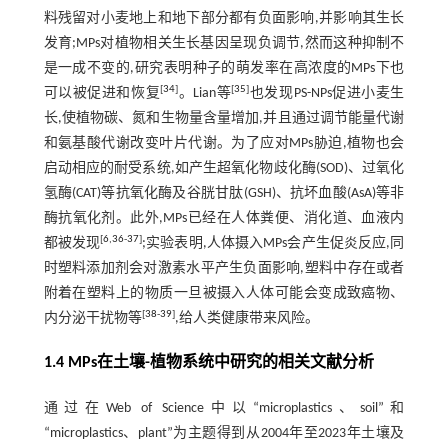
料残留对小麦地上和地下部分都有负面影响,并影响其生长
发育;MPs对植物相关生长基因呈现负调节,然而这种抑制不
是一成不变的,研究表明种子的萌发率在高浓度的MPs下也
[
34
]
[
35
]
可以被促进和恢复
。Lian等
也发现PS-NPs促进小麦生
长,使植物碳、氮和生物量含量增加,并且通过调节能量代谢
和氨基酸代谢改变叶片代谢。为了应对MPs胁迫,植物也会
启动相应的耐受系统,如产生超氧化物歧化酶(SOD)、过氧化
氢酶(CAT)等抗氧化酶及谷胱甘肽(GSH)、抗坏血酸(AsA)等非
酶抗氧化剂。此外,MPs已经在人体粪便、消化道、血液内
[
6
,
36
-
37
]
都被发现
;实验表明,人体摄入MPs会产生促炎反应,同
时塑料添加剂会对激素水平产生负面影响,塑料中存在或者
附着在塑料上的物质一旦被摄入人体可能会变成致癌物、
[
38
-
39
]
内分泌干扰物等
,给人类健康带来风险。
1.4 MPs在土壤-植物系统中研究的相关文献分析
通过在Web of Science中以“microplastics、soil”和
“microplastics、plant”为主题得到从2004年至2023年土壤及