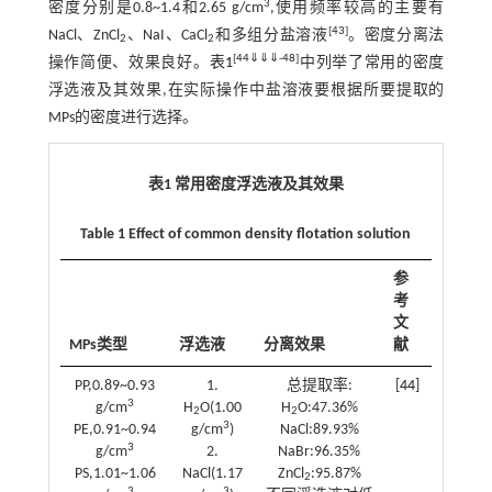
3
密度分别是0.8~1.4和2.65 g/cm
,使用频率较高的主要有
[
43
]
NaCl、ZnCl
、NaI、CaCl
和多组分盐溶液
。密度分离法
2
2
[
44
⇓
⇓
⇓
-
48
]
操作简便、效果良好。
表1
中列举了常用的密度
浮选液及其效果,在实际操作中盐溶液要根据所要提取的
MPs的密度进行选择。
表1 常用密度浮选液及其效果
Table 1 Effect of common density flotation solution
参
考
文
MPs类型
浮选液
分离效果
献
PP,0.89~0.93
1.
总提取率:
[
44
]
3
g/cm
H
O(1.00
H
O:47.36%
2
2
3
PE,0.91~0.94
g/cm
)
NaCl:89.93%
3
g/cm
2.
NaBr:96.35%
PS,1.01~1.06
NaCl(1.17
ZnCl
:95.87%
2
3
3