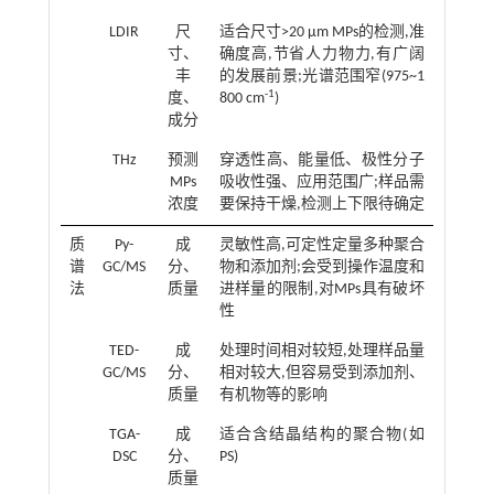
LDIR
尺
适合尺寸>20 μm MPs的检测,准
寸、
确度高,节省人力物力,有广阔
丰
的发展前景;光谱范围窄(975~1
-1
度、
800 cm
)
成分
THz
预测
穿透性高、能量低、极性分子
MPs
吸收性强、应用范围广;样品需
浓度
要保持干燥,检测上下限待确定
质
Py-
成
灵敏性高,可定性定量多种聚合
谱
GC/MS
分、
物和添加剂;会受到操作温度和
法
质量
进样量的限制,对MPs具有破坏
性
TED-
成
处理时间相对较短,处理样品量
GC/MS
分、
相对较大,但容易受到添加剂、
质量
有机物等的影响
TGA-
成
适合含结晶结构的聚合物(如
DSC
分、
PS)
质量