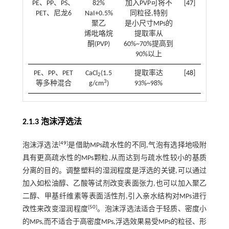
PE、PP、PS、
82%
加入PVP可将不
[
47
]
PET、尼龙6
NaI+0.5%
同粒径,特别
聚乙
是小尺寸MPs的
烯吡咯烷
提取率从
酮(PVP)
60%~70%提高到
90%以上
PE、PP、PET
CaCl
(1.5
提取率达
[
48
]
2
3
等多种混合
g/cm
)
93%~98%
2.1.3 泡沫浮选法
[
49
]
泡沫浮选法
是借助MPs疏水性的不同,气泡有选择地吸附
具有更高疏水性的MPs颗粒,从而达到与疏水性较小的基质
分离的目的。调整塑料的湿润程度是浮选的关键,可以通过
加入如松油醇、乙酸等试剂改变表面张力,也可以加入聚乙
二醇、甲基纤维素等表面活性剂,引入亲水结构对MPs进行
[
50
]
改性来改变湿润程度
。泡沫浮选法适合于轻质、密度小
的MPs,而不适合于高密度MPs,浮选效果易受MPs的粒径、形