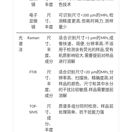
镜
丰度
色技术
电子
尺
可识别尺寸<100 μm的MPs,检
显微
寸、
测精度更高,但耗时耗力,测样
镜
丰度
量少
光
Raman
尺
适合识别尺寸>1 μm的MPs,成
谱
寸、
像快速、简便,分辨率高;不适
法
丰
用于检测含有荧光的样品,受有
度、
机质影响较大,需要提前对样品
成分
进行消解
FTIR
尺
适合识别尺寸>20 μm的MPs,分
寸、
辨率高、扫描快、精确度高;对
丰
样品的颜色、尺寸和其中水分
度、
的干扰比较敏感,样品需要提前
成分
消解
TOF-
尺
质谱多组分同时检测、样品前
SIMS
寸、
处理简单、抗干扰能力强
成
分、
丰度