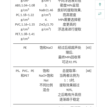
g/cm
g/cm
)
不同浮选液对低
ABS,1.04~1.08
3.
密度MPs呈现
3
g/cm
NaBr(1.46
良好的提取效果,
3
PC,1.18~1.22
g/cm
)
而高密度
3
g/cm
4.
MPs需要选择密
PVC,1.16~1.35
ZnCl
(1.70
度更高的
2
3
3
g/cm
g/cm
)
浮选液进行提取
PET,1.38~1.41
3
g/cm
PE
饱和NaCl
经过后续超声处
[
45
]
理后,
最终MPs回收率
可达92.9%
PS、PVC、PE
饱和
总提取率:
[
46
]
和PET
NaCl+饱和
当两者比例为
NaI
1∶1时,
不同比例
提取效果超过
混合
90%,
之后略有升高但
逐渐趋于稳定