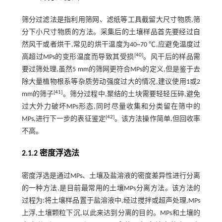
筛分过滤法是指利用筛网、滤纸等工具截留大尺寸物质,筛
分下小尺寸物质的方法。采集后的土壤样品首先要经过自
然风干或者烘干,常见的烘干温度为40~70 ℃,应避免温度过
[
40
]
高超过MPs的变形温度而导致其受损
。风干后的样品需
要过筛处理,虽然5 mm的筛网更符合MPs的定义,但是鉴于去
除大量植物根系等杂质劳动强度过大的情况,建议使用1或2
[
41
]
mm的筛子
。筛分过程中,聚结的土块需要轻轻压碎,避免
过大外力破坏MPs形态,同时尽量收集和分类留在筛中的
[
42
]
MPs,进行下一步的表征鉴定
。该方法操作简单,但回收率
不高。
2.1.2 密度浮选法
密度浮选是通过MPs、土壤及盐溶液的密度差异性进行分离
的一种方法,是目前最常用的土壤MPs分离方法。该方法的
过程为:将土壤样品置于盐溶液中,经过搅拌或超声处理,MPs
上浮,土壤颗粒下沉,以此来达到分离的目的。MPs和土壤的