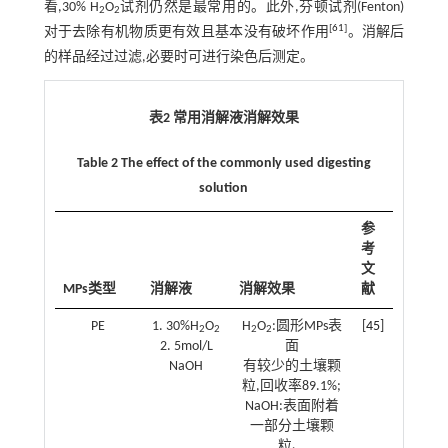
看,30% H
O
试剂仍然是最常用的。此外,芬顿试剂(Fenton)
2
2
[
61
]
对于去除有机物质更有效且基本没有破坏作用
。消解后
的样品经过过滤,必要时可进行染色后测定。
表2 常用消解液消解效果
Table 2 The effect of the commonly used digesting
solution
参
考
文
MPs类型
消解液
消解效果
献
PE
1. 30%H
O
H
O
:圆形MPs表
[
45
]
2
2
2
2
2. 5mol/L
面
NaOH
有较少的土壤颗
粒,回收率89.1%;
NaOH:表面附着
一部分土壤颗
粒、