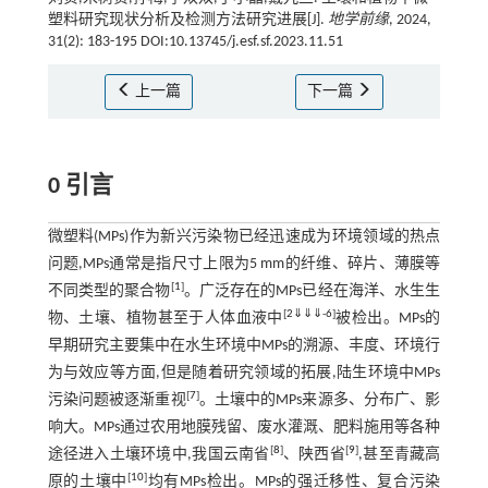
塑料研究现状分析及检测方法研究进展[J].
地学前缘
, 2024,
31(2): 183-195 DOI:10.13745/j.esf.sf.2023.11.51
上一篇
下一篇
0 引言
微塑料(MPs)作为新兴污染物已经迅速成为环境领域的热点
问题,MPs通常是指尺寸上限为5 mm的纤维、碎片、薄膜等
[
1
]
不同类型的聚合物
。广泛存在的MPs已经在海洋、水生生
[
2
⇓
⇓
⇓
-
6
]
物、土壤、植物甚至于人体血液中
被检出。MPs的
早期研究主要集中在水生环境中MPs的溯源、丰度、环境行
为与效应等方面,但是随着研究领域的拓展,陆生环境中MPs
[
7
]
污染问题被逐渐重视
。土壤中的MPs来源多、分布广、影
响大。MPs通过农用地膜残留、废水灌溉、肥料施用等各种
[
8
]
[
9
]
途径进入土壤环境中,我国云南省
、陕西省
,甚至青藏高
[
10
]
原的土壤中
均有MPs检出。MPs的强迁移性、复合污染