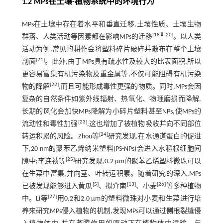
1.2 MPs在土壤-植物系统中的环境行为
MPs在土壤中存在着水平和垂直迁移,土壤性质、土壤生物
[
18
⇓
-
20
]
群落、人类活动等因素都在影响MPs的迁移
。以人类
活动为例,常见的耕作会将塑料碎片破碎并散布在整个土壤
[
21
]
剖面
。此外,由于MPs具有疏水性及较大的比表面积,所以
更容易富集有机污染物及重金属等,不仅可能阻碍有机污染
[
22
]
物的降解
,而且可能形成毒性更强的物质。同时,MPs会因
复杂的自然条件如紫外线辐射、热氧化、物理磨损而降解,
长期的风化会加快MPs降解为小碎片塑料甚至NPs,使MPs的
[
23
]
流动性和毒性加强
,这也增加了被植物吸收并向不同部位
[
24
]
转运积累的风险。Zhou等
研究发现,在水通道蛋白的促进
下,20 nm的聚苯乙烯纳米塑料(PS-NPs)会进入水稻根细胞间
[
25
]
隙中;李连祯等
研究发现,0.2 μm的聚苯乙烯塑料微珠可以
在生菜中富集,并向茎、叶转运积累。随着研究的深入,MPs
[
5
]
[
13
]
[
26
]
已被发现能够进入黄瓜
、拟介南
、小麦
等多种植物
[
27
]
中。Li等
用0.2和2.0 μm的塑料微珠对小麦和生菜进行培
养来研究MPs侵入植物的机制,发现MPs可以通过侧根裂缝侵