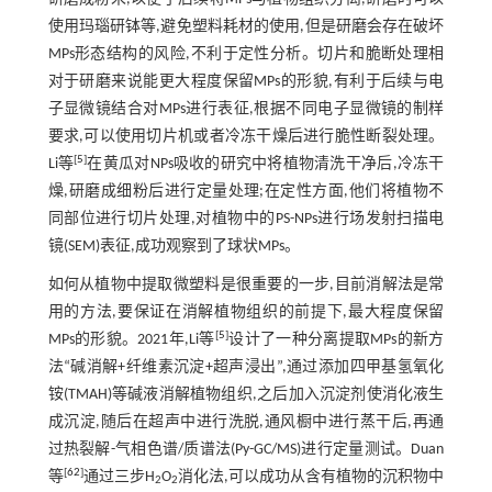
使用玛瑙研钵等,避免塑料耗材的使用,但是研磨会存在破坏
MPs形态结构的风险,不利于定性分析。切片和脆断处理相
对于研磨来说能更大程度保留MPs的形貌,有利于后续与电
子显微镜结合对MPs进行表征,根据不同电子显微镜的制样
要求,可以使用切片机或者冷冻干燥后进行脆性断裂处理。
[
5
]
Li等
在黄瓜对NPs吸收的研究中将植物清洗干净后,冷冻干
燥,研磨成细粉后进行定量处理;在定性方面,他们将植物不
同部位进行切片处理,对植物中的PS-NPs进行场发射扫描电
镜(SEM)表征,成功观察到了球状MPs。
如何从植物中提取微塑料是很重要的一步,目前消解法是常
用的方法,要保证在消解植物组织的前提下,最大程度保留
[
5
]
MPs的形貌。2021年,Li等
设计了一种分离提取MPs的新方
法“碱消解+纤维素沉淀+超声浸出”,通过添加四甲基氢氧化
铵(TMAH)等碱液消解植物组织,之后加入沉淀剂使消化液生
成沉淀,随后在超声中进行洗脱,通风橱中进行蒸干后,再通
过热裂解-气相色谱/质谱法(Py-GC/MS)进行定量测试。Duan
[
62
]
等
通过三步H
O
消化法,可以成功从含有植物的沉积物中
2
2