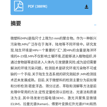
PDF (3889K)
摘要
微塑料(MPs)是指尺寸上限为5 mm的聚合物。作为一种新兴
污染物,MPs广泛存在于海洋、陆地等不同环境中。研究发
现,陆生环境是MPs一个重要的“汇”,其MPs的含量是海洋环
境的4~23倍,MPs不仅影响土壤环境,还能够进入植物组织,并
通过食物链等途径进入人体内,引发健康风险,成为迫切需要
解决的环境污染问题。检测技术是研究环境污染物不可或
缺的一个手段,关于陆生生态系统的研究刚起步,MPs检测技
术还未发展成熟。目前,关于微塑料的检测主要分为前处理
和分析检测:密度浮选、筛分过滤、萃取和消解等方法是前
处理中常用的方法;定性定量检测以目检法、光谱法和质谱
法为主,其中场发射扫描电镜(SEM)、激光共聚焦显微镜
(CLSM)、拉曼光谱(Raman)、傅里叶变换红外光谱(FTIR)和热