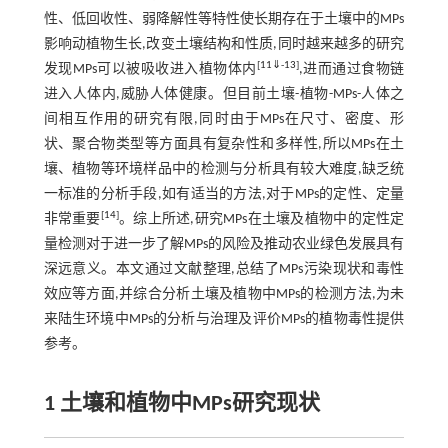
性、低回收性、弱降解性等特性使长期存在于土壤中的MPs
影响动植物生长,改变土壤结构和性质,同时越来越多的研究
[
11
⇓
-
13
]
发现MPs可以被吸收进入植物体内
,进而通过食物链
进入人体内,威胁人体健康。但目前土壤-植物-MPs-人体之
间相互作用的研究有限,同时由于MPs在尺寸、密度、形
状、聚合物类型等方面具有复杂性和多样性,所以MPs在土
壤、植物等环境样品中的检测与分析具有较大难度,缺乏统
一标准的分析手段,如有适当的方法,对于MPs的定性、定量
[
14
]
非常重要
。综上所述,研究MPs在土壤及植物中的定性定
量检测对于进一步了解MPs的风险及推动农业绿色发展具有
深远意义。本文通过文献整理,总结了MPs污染现状和毒性
效应等方面,并综合分析土壤及植物中MPs的检测方法,为未
来陆生环境中MPs的分析与治理及评价MPs的植物毒性提供
参考。
1 土壤和植物中MPs研究现状