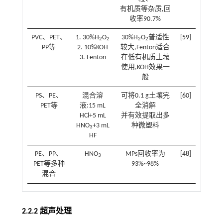
有机质等杂质,回
收率90.7%
PVC、PET、
1. 30%H
O
30%H
O
普适性
[
59
]
2
2
2
2
PP等
2. 10%KOH
较大,Fenton适合
3. Fenton
在低有机质土壤
使用,KOH效果一
般
PS、PE、
混合溶
可将0.1 g土壤完
[
60
]
PET等
液:15 mL
全消解
HCl+5 mL
并有效提取出多
HNO
+3 mL
种微塑料
3
HF
PE、PP、
HNO
MPs回收率为
[
48
]
3
PET等多种
93%~98%
混合
2.2.2 超声处理