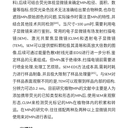
料),后续可结合荧光体视显微镜来确定MPs粒径、面积、数
量等指标,但荧光染色技术无法准确给出聚合物种类,也存在
遮挡MPs原始颜色的问题,实际操作时需注意MPs的特性,并
[
64
]
结合其他技术共同检测
。当尺寸<100 μm时,需要利用电
子显微镜来进行鉴别。常用的电子显微镜有场发射扫描电
镜(SEM)、激光共聚焦显微镜(CLSM)和透射电子显微镜
(TEM)。SEM可以提供塑料颗粒极其清晰和高放大倍数的图
像,后续可通过能量色散X射线光谱(EDS)进行进一步分析,鉴
定样品的元素组成。但MPs属于绝缘体,扫描电镜前需要进
行喷金处理,处理工艺烦琐。SEM-EDS方法成本高,需耗时耗
[
65
]
力进行样品制备,并且极大限制了样品处理量
。与SEM对
于样品表面观察不同的是,TEM可以观察到样品内部的结构,
分辨力可达0.2 nm。目前研究植物MPs的文献中主要是人为
添加携带荧光的已知类型和形态的MPs后,使用SEM来观察
形态,CLSM来检测荧光标记的MPs在植物体内的积累和转
运。在MPs的研究中,往往搭配两种及两种以上显微镜共同
使用来对MPs进行表征。