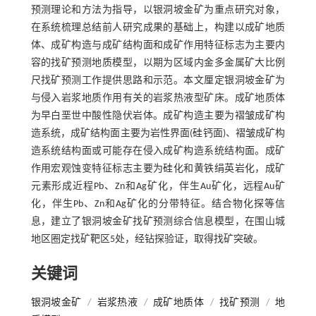
预测理论和方法为指导，以银洞坡金矿为重点研究对象，
在系统梳理总结前人研究成果的基础上，构建以成矿地质
体、成矿构造与成矿结构面和成矿作用特征标志为主要内
容的找矿预测地质模型，以期为区域内金多金属矿大比例
尺找矿预测工作提供思路和示范。本文厘定银洞坡金矿为
与侵入岩浆地质作用有关的岩浆热液型矿床。成矿地质体
为早白垩世中酸性隐伏岩体。成矿构造主要为褶皱成矿构
造系统，成矿结构面主要为岩性界面(硅钙面)、褶皱成矿构
造系统结构面或可能存在侵入成矿构造系统结构面。成矿
作用宏观蚀变特征标志主要为硅化和黄铁绢英岩化，成矿
元素形成近程Pb、Zn和Ag矿化，伴生Au矿化，远程Au矿
化，伴生Pb、Zn和Ag矿化的分带特征。结合物化探等信
息，建立了银洞坡金矿找矿预测综合信息模型，在围山城
地区圈定找矿靶区5处，经钻探验证，取得找矿突破。
关键词
银洞坡金矿
/
岩浆热液
/
成矿地质体
/
找矿预测
/
地