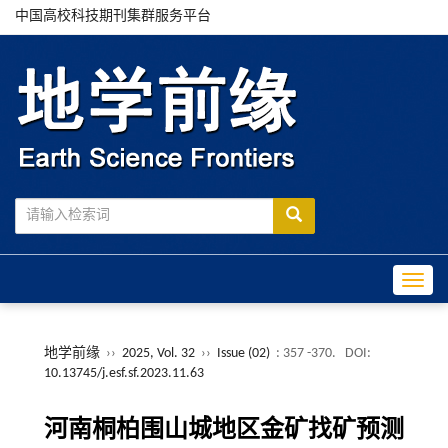
中国高校科技期刊集群服务平台
Toggle
地学前缘
››
2025, Vol. 32
››
Issue (02)
: 357 -370.
DOI:
10.13745/j.esf.sf.2023.11.63
河南桐柏围山城地区金矿找矿预测