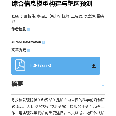
综合信息模型构建与靶区预测
张晓飞, 唐相伟, 庞振山, 薛建玲, 陈辉, 王珺璐, 隗含涛, 雷晓
力
作者信息
+
Author information
+
文章历史
+
PDF (9855K)
摘要
寻找和发现隐伏矿和深部矿是矿产勘查界的科学前沿和研
究热点。大比例尺找矿预测研究直接服务于矿产勘查工
作，是实现科学找矿的重要途径。本文以成矿地质体找矿