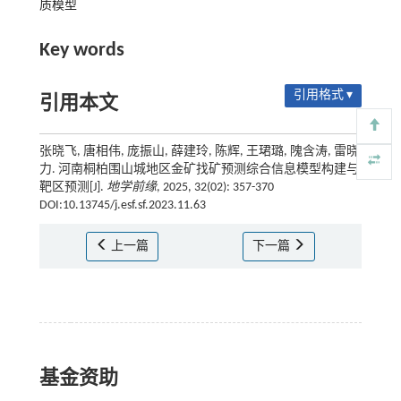
质模型
Key words
引用格式 ▾
引用本文
张晓飞, 唐相伟, 庞振山, 薛建玲, 陈辉, 王珺璐, 隗含涛, 雷晓
力. 河南桐柏围山城地区金矿找矿预测综合信息模型构建与
靶区预测[J].
地学前缘
, 2025, 32(02): 357-370
DOI:10.13745/j.esf.sf.2023.11.63
上一篇
下一篇
基金资助