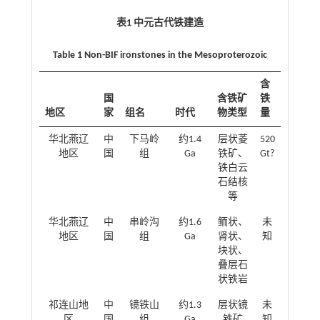
表1 中元古代铁建造
Table 1 Non-BIF ironstones in the Mesoproterozoic
含
国
含铁矿
铁
地区
家
组名
时代
物类型
量
华北燕辽
中
下马岭
约1.4
层状菱
520
地区
国
组
Ga
铁矿、
Gt?
铁白云
石结核
等
华北燕辽
中
串岭沟
约1.6
鲕状、
未
地区
国
组
Ga
肾状、
知
块状、
叠层石
状铁岩
祁连山地
中
镜铁山
约1.3
层状镜
未
区
国
组
Ga
铁矿
知