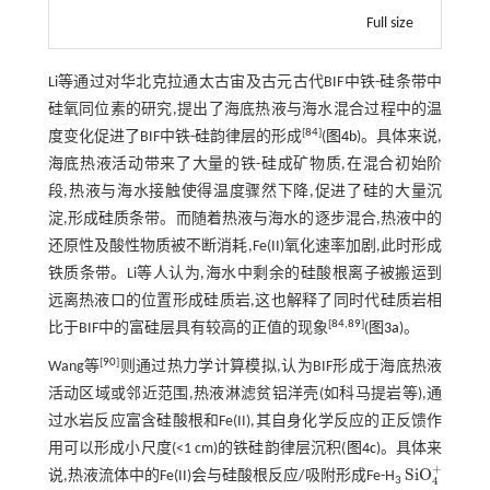
Full size
Li等通过对华北克拉通太古宙及古元古代BIF中铁-硅条带中
硅氧同位素的研究,提出了海底热液与海水混合过程中的温
[
84
]
度变化促进了BIF中铁-硅韵律层的形成
(
图4b
)。具体来说,
海底热液活动带来了大量的铁-硅成矿物质,在混合初始阶
段,热液与海水接触使得温度骤然下降,促进了硅的大量沉
淀,形成硅质条带。而随着热液与海水的逐步混合,热液中的
还原性及酸性物质被不断消耗,Fe(II)氧化速率加剧,此时形成
铁质条带。Li等人认为,海水中剩余的硅酸根离子被搬运到
远离热液口的位置形成硅质岩,这也解释了同时代硅质岩相
[
84
,
89
]
比于BIF中的富硅层具有较高的正值的现象
(
图3a
)。
[
90
]
Wang等
则通过热力学计算模拟,认为BIF形成于海底热液
活动区域或邻近范围,热液淋滤贫铝洋壳(如科马提岩等),通
过水岩反应富含硅酸根和Fe(II),其自身化学反应的正反馈作
用可以形成小尺度(<1 cm)的铁硅韵律层沉积(
图4c
)。具体来
+
SiO
说,热液流体中的Fe(II)会与硅酸根反应/吸附形成Fe-H
SiO
4
+
4
3