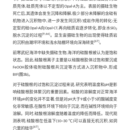
质壳体,硅质壳体以不定型的Opal-A为主。表层的摄硅生物
死亡后,其遗体会发生沉降和降解,极少部分未降解的含硅有
机物进入沉积物中,进一步发生同沉积/成岩作用的转化:无
定型的硅Opal-A向Opal-CT,再向硅质岩逐步转化,即含水SiO
2
[
9
,
66
]
脱水沉淀的过程
。显生宙摄硅生物的出现使得硅质岩
[
67
]
的沉积由潮坪环境和浅水陆棚环境向深海转变
。
前寒武纪海洋中缺失摄硅生物,海洋的硅酸根被认为是饱和
状态。因此,硅酸根离子主要是以硅酸根胶体过饱和聚沉或
FeOOH胶体吸附硅酸根共沉淀等方式进入沉积物中,形成
BIF(
图3b
)。
对于硅酸根的过饱和沉淀过程来说,研究表明温度和pH是影
响硅酸根胶体聚沉的重要因素。硅酸的溶解度对正常海洋
环境pH的变化并不显著,但是对pH大于9或小于5的酸碱度变
化非常敏感,在酸性环境下倾向于沉淀,而在碱性环境倾向于
溶解。同时,硅酸根溶解度随着温度的降低而降低。现代观
测表明,硅酸根在低温下(10~30 ℃)可以直接无机沉积,如洞
[
67
]
穴里的硅华
。