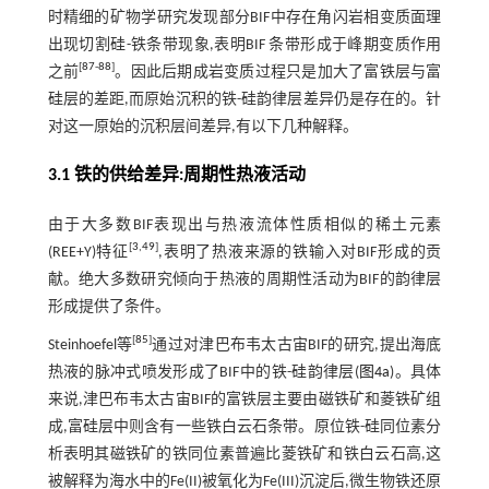
时精细的矿物学研究发现部分BIF中存在角闪岩相变质面理
出现切割硅-铁条带现象,表明BIF 条带形成于峰期变质作用
[
87
-
88
]
之前
。因此后期成岩变质过程只是加大了富铁层与富
硅层的差距,而原始沉积的铁-硅韵律层差异仍是存在的。针
对这一原始的沉积层间差异,有以下几种解释。
3.1 铁的供给差异:周期性热液活动
由于大多数BIF表现出与热液流体性质相似的稀土元素
[
3
,
49
]
(REE+Y)特征
,表明了热液来源的铁输入对BIF形成的贡
献。绝大多数研究倾向于热液的周期性活动为BIF的韵律层
形成提供了条件。
[
85
]
Steinhoefel等
通过对津巴布韦太古宙BIF的研究,提出海底
热液的脉冲式喷发形成了BIF中的铁-硅韵律层(
图4a
)。具体
来说,津巴布韦太古宙BIF的富铁层主要由磁铁矿和菱铁矿组
成,富硅层中则含有一些铁白云石条带。原位铁-硅同位素分
析表明其磁铁矿的铁同位素普遍比菱铁矿和铁白云石高,这
被解释为海水中的Fe(II)被氧化为Fe(III)沉淀后,微生物铁还原