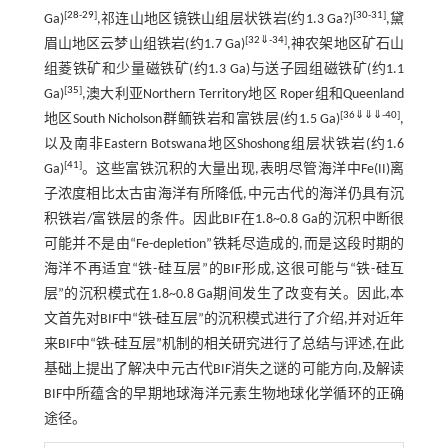
[
28
-
29
]
[
30
-
31
]
Ga)
,祁连山地区镜铁山组层状铁岩(约1.3 Ga?)
,黛
[
32
⇓
-
34
]
眉山地区云梦山组铁岩(约1.7 Ga)
,神农架地区矿石山
组菱铁矿和少量磁铁矿(约1.3 Ga)与送子园组磁铁矿(约1.1
[
35
]
Ga)
,澳大利亚Northern Territory地区 Roper组和Queenland
[
36
⇓
⇓
⇓
-
40
]
地区South Nicholson群鲕铁岩和富铁层(约1.5 Ga)
,
以及南非Eastern Botswana地区Shoshong组层状铁岩(约1.6
[
41
]
Ga)
。这些富铁沉积的大量出现,表明尽管海洋中Fe(II)离
子浓度相比太古宙海洋有所降低,中元古代的海洋仍具有沉
积铁岩/富铁层的条件。因此BIF在1.8~0.8 Ga的沉积中断很
可能并不是由“Fe-depletion”铁耗尽造成的,而是这段时期的
海洋不再适宜“铁-硅互层”的BIF形成,这很可能与“铁-硅互
层”的沉积模式在1.8~0.8 Ga期间发生了改变有关。因此,本
文首先对BIF中“铁-硅互层”的沉积模式进行了介绍,并对近年
来BIF中“铁-硅互层”机制的相关研究进行了总结与评述,在此
基础上提出了解决中元古代BIF消失之谜的可能方向,及解读
BIF中所蕴含的早期地球海洋元素生物地球化学循环的正确
途径。