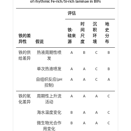
of rhythmic Fe-rich/Si-rich laminae in BIFs
评估
时
沉
地
铁-
间
积
史
铁的差
硅来
尺
环
分
异性
假说
源
度
境
布
铁的供
热液周期性喷
A
B
C
B
给差异
发
单次热液喷发
A
A
C
B
自组织反应(pH
A
A
C
A
控制)
铁的氧
周期性上升流
A
A
A
C
化差异
活动
海水温度变化
B
A
A
C
微生物光合作
B
A
A
C
用变化