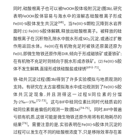
同时,硅酸根离子也可以被FeOOH胶体吸附沉淀(
图3b
),研究
表明FeOOH胶体容易与海水中的溶解态硅酸根离子形成
[
68
]
Fe(III)-Si胶体发生共沉淀
。当Fe(III)-Si颗粒沉降到水岩界
面时:(1) Fe(III)-Si胶体解耦,释放出硅酸根离子。被释放的硅
酸根离子在沉积物孔隙水中脱水形成SiO
沉淀,或通过扩散
2
作用返回水体。Fe(III)在有机物充足时被铁还原菌还原为
Fe(II),即微生物铁还原作用DIR,倾向于形成磁铁矿或菱铁矿;
在有机物不充足时则倾向于脱水形成赤铁矿。(2) Fe(III)-Si胶
[
69
⇓
-
71
]
体不发生解耦,直接形成铁硅酸盐或绿锈
。
铁-硅共沉淀过程(
图3b
)得到了许多实验模拟与地质观测的
支持。有研究在太古宙模拟海水中成功观测到了Fe(III)-Si胶
体共沉淀现象,并且测得这一过程Si同位素的分馏
[
72
-
73
]
为-2‰~-3‰
。这与BIF中硅同位素比同时代硅质岩的
[
74
-
75
]
硅同位素普遍偏低的观测一致(
图3a
)
。同时,BIF中普遍
亏损有机质,这很可能是微生物铁还原作用将有机物耗尽的
[
76
]
结果
。需要注意的是,实验表明在Fe(III)-Si胶体共沉淀的
过程可以发生在不同的硅酸根浓度下,只是移除效率存在差