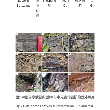
Eastern
博
Shoshong
约1.6
层状铁
1
Botswana
茨
组
Ga
岩
Gt
瓦
纳
图2 中国前寒武纪典型BIF与中元古代铁矿的野外照片
Fig.2 Field photos of typical Precambrian BIFs and mid-