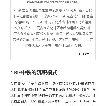
Proterozoic iron formations in China.
a—新太古代唐山司家营BIF铁矿(约2.5 Ga);b—新元古代
下甲江剖面富禄组BIF(约0.7 Ga);c—新元古代产口剖面富
禄组BIF(约0.7 Ga);d—中元古代芹峪村剖面下马岭组菱
铁矿结核;e—中元古代宣化地区串岭沟组鲕铁岩;f—中
元古代夹皮沟剖面镜铁矿;g—中元古代神农架地区送子
园组铁岩;h—中元古代神农架地区矿石山组铁岩;i—中元
古代柴达木地区全吉山剖面红藻山组铁岩。
Full size
1 BIF中铁的沉积模式
铁在海水中主要以溶解态、胶体态和颗粒态3种形式存在,
[
8
]
现代氧化海水限制了海洋中铁的浓度(约0.02~2 nM)
。在
现代海洋铁循环中,铁的来源主要有河流和地下水输入、陆
源粉尘输入、地壳和浅水沉积物的再活化(benthic flux)、海