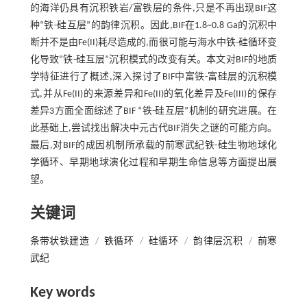
的海洋仍具有沉积铁岩/富铁层的条件,只是不再出现BIF这
种“铁-硅互层”的韵律沉积。因此,BIF在1.8~0.8 Ga的沉积中
断并不是由Fe(II)耗尽造成的,而很可能与海水中铁-硅循环变
化导致“铁-硅互层”沉积模式的改变有关。本文对BIF的地质
学特征进行了概述,深入探讨了BIF中富铁-富硅层的沉积模
式,并从Fe(II)的来源差异和Fe(II)的氧化差异及Fe(III)的保存
差异3方面全面综述了BIF “铁-硅互层”机制的研究进展。在
此基础上,尝试找出解决中元古代BIF消失之谜的可能方向。
最后,对BIF的成因机制所承载的前寒武纪铁-硅生物地球化
学循环、早期地球演化过程和早期生命信息等方面提出展
望。
关键词
条带状铁建造
/
铁循环
/
硅循环
/
韵律层沉积
/
前寒
武纪
Key words