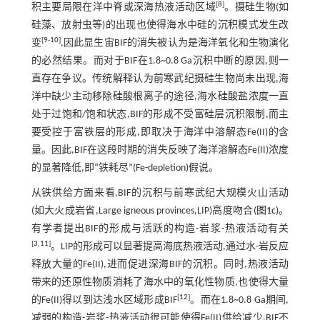
[
8
]
积主要局限在洋中脊或深海热液活动区域
。摄硅生物(如
硅藻、放射虫等)的出现也使得海水中硅的沉积模式发生改
[
9
-
10
]
变
,因此显生宙BIF的消失被认为是海洋氧化和生物演化
的必然结果。而对于BIF在1.8~0.8 Ga沉积中断的原因,则一
直存在争议。传统解释认为前寒武纪摄硅生物尚未出现,海
洋中缺少主动移除硅酸根离子的途径,海水硅酸盐浓度一直
处于过饱和/饱和状态,BIF的形成不受富硅层沉积限制,而主
要受控于富铁层的形成,即取决于海洋中溶解态Fe(II)的含
量。因此,BIF在这段时期的消失反映了海洋溶解态Fe(II)浓度
的显著降低,即“铁耗尽”(Fe-depletion)假说。
从铁供给方面来看,BIF的沉积与前寒武纪大规模火山活动
(如大火成岩省,Large igneous provinces,LIP)高度吻合(
图1c
)。
有学者提出BIF的形成与活跃的构造-岩浆-热液活动有关
[
3
,
11
]
。LIP的形成可以显著提高海底热液活动,通过水-岩反应
释放大量的Fe(II),进而促进深海BIF的沉积。同时,热液活动
带来的还原性物质消耗了海水中的氧化性物质,也使得大量
[
12
]
的Fe(II)得以到达浅水区域形成BIF
。而在1.8~0.8 Ga期间,
减弱的构造-岩浆-热液活动很可能使得Fe(II)供给减少,BIF不