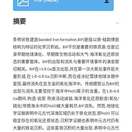
PDF (9485K)
摘要
条带状铁建造(banded iron formation,BIF)是指以铁-硅韵律层
结构为特征的化学沉积岩。BIF不仅是重要的铁资源,也是记
录早期地球演化、早期微生物活动和大气-海洋氧化还原状
态的重要载体。BIF的出现和消失与重要环境事件的演变密
切相关。BIF在>3.8 Ga首次出现,并在第一次大氧化事件前大
量形成,在1.8~0.8 Ga沉积中断,而在成冰纪雪球地球冰期中
复现,最终消失在显生宙的氧化海洋中。传统模型认为BIF的
出现与消失主要受控于海洋中Fe(II)离子的含量。在1.8~0.8
Ga期间,构造-岩浆-热液活动减弱,海洋氧化还原剧变(氧化/
硫化)导致海水中的Fe(II)被大量耗尽,BIF消失。然而,地球化
学证据表明中元古代深海区域仍处于铁化状态,即Fe(II) 可以
稳定存在的氧化还原状态;沉积学证据也表明中元古代仍有
大量的铁岩沉积。这些富铁沉积的大量出现,表明中元古代