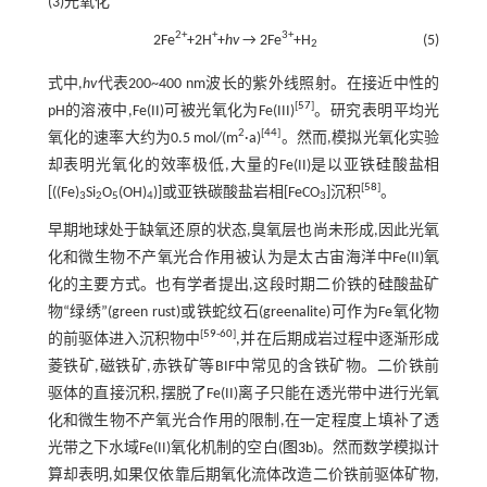
(3)光氧化
2+
+
3+
2Fe
+2H
+
hv
→ 2Fe
+H
(5)
2
式中,
hv
代表200~400 nm波长的紫外线照射。在接近中性的
[
57
]
pH的溶液中,Fe(II)可被光氧化为Fe(III)
。研究表明平均光
2
[
44
]
氧化的速率大约为0.5 mol/(m
·a)
。然而,模拟光氧化实验
却表明光氧化的效率极低,大量的Fe(II)是以亚铁硅酸盐相
[
58
]
[((Fe)
Si
O
(OH)
)]或亚铁碳酸盐岩相[FeCO
]沉积
。
3
2
5
4
3
早期地球处于缺氧还原的状态,臭氧层也尚未形成,因此光氧
化和微生物不产氧光合作用被认为是太古宙海洋中Fe(II)氧
化的主要方式。也有学者提出,这段时期二价铁的硅酸盐矿
物“绿绣”(green rust)或铁蛇纹石(greenalite)可作为Fe氧化物
[
59
-
60
]
的前驱体进入沉积物中
,并在后期成岩过程中逐渐形成
菱铁矿,磁铁矿,赤铁矿等BIF中常见的含铁矿物。二价铁前
驱体的直接沉积,摆脱了Fe(II)离子只能在透光带中进行光氧
化和微生物不产氧光合作用的限制,在一定程度上填补了透
光带之下水域Fe(II)氧化机制的空白(
图3b
)。然而数学模拟计
算却表明,如果仅依靠后期氧化流体改造二价铁前驱体矿物,