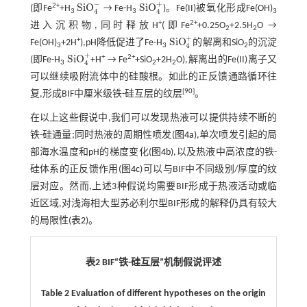
−
+
SiO
SiO
2+
(即Fe
+H
→ Fe-H
)。Fe(II)被氧化形成Fe(OH)
SiO
4
-
SiO
4
+
4
4
3
3
3
+
2+
进入沉积物,同时释放H
(即Fe
+0.25O
+2.5H
O →
2
2
+
SiO
+
Fe(OH)
+2H
),pH降低促进了Fe-H
的解离和SiO
的沉淀
SiO
4
+
4
3
3
2
+
SiO
+
2+
(即Fe-H
+H
→ Fe
+SiO
+2H
O),解离出的Fe(II)离子又
SiO
4
+
4
3
2
2
可以继续吸附流体中的硅酸根。如此的正反馈通路循环往
[
90
]
复,形成BIF中厘米级铁-硅互层的纹层
。
在以上这些假说中,我们可以发现热液可以提供持续不断的
铁-硅通量;同时热液的周期性喷发(
图4a
),单次喷发引起的局
部海水温度和pH的梯度变化(
图4b
),以及热液中高浓度的铁-
硅体系的正反馈作用(
图4c
)可以与BIF中不同级别/厚度的纹
层对应。然而,上述3种假说均需要BIF形成于热液活动或临
近区域,对浅海相大型苏必利尔型BIF形成的解释仍具有较大
的局限性(
表2
)。
表2 BIF“铁-硅互层”机制假说评述
Table 2 Evaluation of different hypotheses on the origin