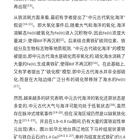
[
13
]
再出现
。
从铁消耗方面来看,最初有学者提出了“中元古代氧化海洋”
[
14
-
15
]
假说
。即大氧化事件后,随着大气和海洋的氧化,海洋
溶解态Fe(II)被氧化为Fe(III)进入沉积物中,因此Fe(II)浓度大
[
2
]
量减少,使得BIF不再沉积
。后来结合黄铁矿硫同位素、铁
组分及生物标志物等地质观测, “中元古代硫化海洋”的模型
被提出,即中元古代海水是硫化而非氧化的,硫化海水消耗了
[
16
]
大量的Fe(II),生成黄铁矿,使得BIF不再沉积
。在此基础上,
又有学者提出了“硫化楔”模型,即中元古代海水并非全部硫
化,而是在大陆边缘广泛分布的硫化带移除了海水的Fe(II)
[
17
]
。
然而,越来越多的研究表明,中元古代海洋的氧化还原状态是
[
18
]
多变的,中元古代大气与海洋可能均处于低氧状态
,虽然
[
19
-
20
]
存在脉冲式增氧事件
,但在深海区域仍然是以缺氧铁化
[
21
⇓
-
23
]
为主
。并且在1.8~0.8 Ga期间,仍有大量的富铁岩性单
元出现(
表1
、
图2
):如华北地台燕辽地区下马岭组层状菱铁
[
24
⇓
⇓
-
27
]
矿与铁白云石(约1.4 Ga)
,串岭沟组宣龙式铁矿(约1.6