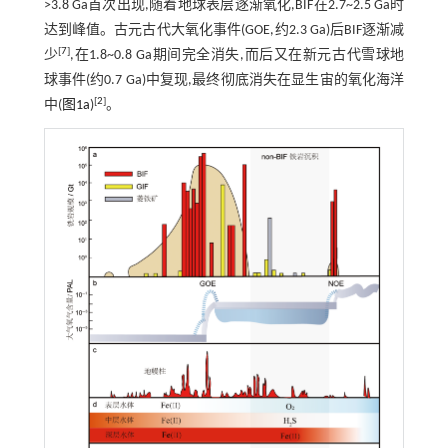
>3.8 Ga首次出现,随着地球表层逐渐氧化,BIF在2.7~2.5 Ga时
达到峰值。古元古代大氧化事件(GOE,约2.3 Ga)后BIF逐渐减
[
7
]
少
,在1.8~0.8 Ga期间完全消失,而后又在新元古代雪球地
球事件(约0.7 Ga)中复现,最终彻底消失在显生宙的氧化海洋
[
2
]
中(
图1a
)
。