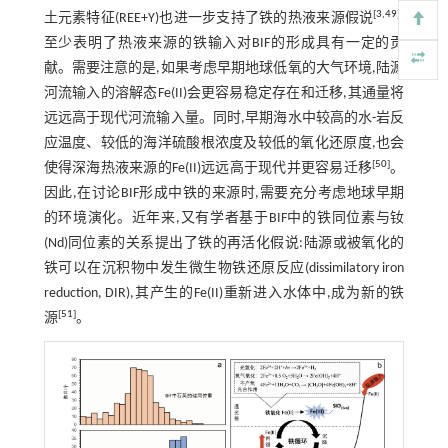
[
3
,
49
]
土元素特征(REE+Y)也进一步支持了铁的热液来源假说
,
至少表明了热液来源的铁输入对BIF的形成具有一定的贡
献。需要注意的是,如果考虑早期地球低氧的大气环境,陆源
河流输入的溶解态Fe(II)会更容易稳定存在和迁移,其通量将
远远高于现代河流输入量。同时,早期海水中较高的水-岩反
应温度、较低的海洋硫酸根浓度及较低的氧化还原度,也会
[
50
]
使得深海热液来源的Fe(II)远远高于现代并更容易迁移
。
因此,在讨论BIF形成中铁的来源时,需要充分考虑地球早期
的环境演化。近年来,又有学者基于BIF中的铁同位素与钕
(Nd)同位素的关系提出了铁的再活化假说:陆源或被氧化的
铁可以在沉积物中发生微生物铁还原反应(dissimilatory iron
reduction, DIR),其产生的Fe(II)重新进入水体中,成为新的铁
[
51
]
源
。