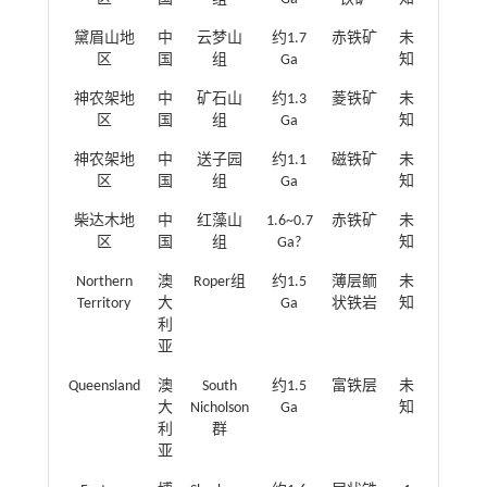
黛眉山地
中
云梦山
约1.7
赤铁矿
未
区
国
组
Ga
知
神农架地
中
矿石山
约1.3
菱铁矿
未
区
国
组
Ga
知
神农架地
中
送子园
约1.1
磁铁矿
未
区
国
组
Ga
知
柴达木地
中
红藻山
1.6~0.7
赤铁矿
未
区
国
组
Ga?
知
Northern
澳
Roper组
约1.5
薄层鲕
未
Territory
大
Ga
状铁岩
知
利
亚
Queensland
澳
South
约1.5
富铁层
未
大
Nicholson
Ga
知
利
群
亚