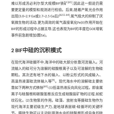
[
61
]
难以形成苏必利尔型大规模BIF铁矿
,因此这一假说仍需
要更定量的模型和观测进行检验。后来,随着产氧光合作用
[
62
⇓
-
64
]
出现(3.0~2.9 Ga或2.7~2.5 Ga后)
,氧气极大的抑制了厌
氧微生物的活动,更为高效的氧气直接氧化Fe(II)作用开始在
BIF的形成过程中占据主导,这也表现为BIF的丰度在GOE增氧
事件前急剧增加(
图1a
)。
2 BIF中硅的沉积模式
在现代海洋硅循环中,海洋中的硅大部分依靠河流输入。河
流输入的硅可分为溶解的硅酸根离子以及可溶解的生物硅
颗粒。其次还有地下水的输入、以粉尘形式的风成输入、
[
9
]
高温热液富硅流体输入等
。现代海水中的溶解硅主要依
[
65
]
靠如下两种方式移除
:(1)低温热液反向风化过程。即金属
离子与硅酸根和碳酸氢根反应生成硅酸盐矿物的过程,如蛇
纹石化。(2)生物泵的作用。硅藻、放射虫等摄硅生物作为
现代海洋主要初级生产力,是地球表层碳-硅循环的关键环
节。摄硅生物可以主动利用海水中的硅酸根形成自身的硅