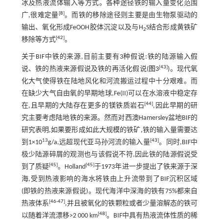
冰及热液流体输入等方式。各种途径铁的输入量变化范围
[
8
]
广,很难定量
。而铁的移除途径则主要是由生物泵驱动的
输出、氧化形成FeOOH胶体沉淀以及与H
S结合形成黄铁矿
2
[
42
]
移除等方式
。
关于BIF中铁的来源,目前主要有3种假说:铁的陆源输入假
[
43
]
说、铁的热液来源假说及铁的再活化假说(
图3
)。现代氧
化大气使得铁在陆地风化和河流搬运过程中十分艰难。而
在缺少大气自由氧的早期地球,Fe(II)可以在水溶液中稳定存
[
44
]
在,且早期的大陆存在更多的镁铁质岩石
,因此早期的研
究主要考虑陆地铁的来源。然而对西澳Hamersley盆地BIF的
研究表明,如果要形成如此大规模的铁矿,铁的输入量需要达
13
[
43
]
到1×10
g/a,远超现代亚马孙河流的输入量
。同时,BIF中
极少陆源碎屑的观测也与该假说不符,因此铁的陆源假说受
[
45
]
[
45
]
到了质疑
。Holland
于1973年进一步提出了铁来源于深
海,受到热液影响的海水将铁由上升流带到了BIF沉积区域
(即铁的热液来源假说)。现代海洋中深海的铁有75%都来自
[
46
-
47
]
热液体系
,并且被氧化的铁颗粒或者少量溶解态的铁可
[
48
]
以随着洋流漂移>2 000 km
。BIF中具有热液流体性质的稀