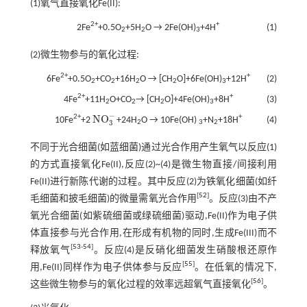
(1)氧气直接氧化Fe(II):
2+
+
2Fe
+0.5O
+5H
O → 2Fe(OH)
+4H
(1)
2
2
3
(2)微生物参与的氧化过程:
2+
+
6Fe
+0.5O
+CO
+16H
O → [CH
O]+6Fe(OH)
+12H
(2)
2
2
2
2
3
2+
+
4Fe
+11H
O+CO
→ [CH
O]+4Fe(OH)
+8H
(3)
2
2
2
3
−
N
O
2+
+
10Fe
+2
+24H
O → 10Fe(OH)
+N
+18H
(4)
N
O
3
-
3
2
3
2
不同于光合细菌(如蓝细菌)通过光合作用产生氧气以反应(1)
的方式直接氧化Fe(II),反应(2)~(4)是微生物直接/间接利用
Fe(II)进行新陈代谢的过程。其中反应(2)为铁氧化细菌(如纤
[
52
]
毛细菌和披毛细菌)的微量需氧光合作用
。反应(3)由不产
氧光合细菌(如紫硫细菌或绿硫细菌)驱动,Fe(II)作为电子供
体直接参与光合作用,在形成有机物的同时,生成Fe(III)而不
[
53
-
54
]
释放氧气
。反应(4)是反硝化细菌发生硝酸根还原作
[
55
]
用,Fe(II)同样作为电子供体参与反应
。在低氧的情况下,
[
56
]
这些微生物参与的氧化过程的效率远超氧气直接氧化
。