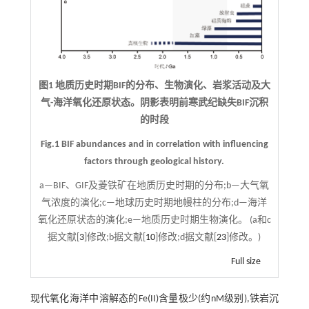
图1 地质历史时期BIF的分布、生物演化、岩浆活动及大
气-海洋氧化还原状态。阴影表明前寒武纪缺失BIF沉积
的时段
Fig.1 BIF abundances and in correlation with influencing
factors through geological history.
a—BIF、GIF及菱铁矿在地质历史时期的分布;b—大气氧
气浓度的演化;c—地球历史时期地幔柱的分布;d—海洋
氧化还原状态的演化;e—地质历史时期生物演化。 (a和c
据文献[
3
]修改;b据文献[
10
]修改;d据文献[
23
]修改。)
Full size
现代氧化海洋中溶解态的Fe(II)含量极少(约nM级别),铁岩沉