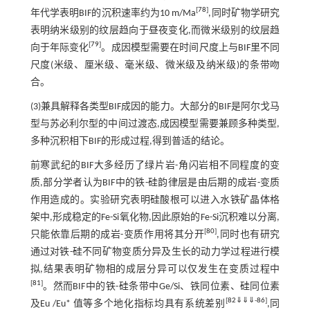
[
78
]
年代学表明BIF的沉积速率约为10 m/Ma
,同时矿物学研究
表明纳米级别的纹层趋向于昼夜变化,而微米级别的纹层趋
[
79
]
向于年际变化
。成因模型需要在时间尺度上与BIF里不同
尺度(米级、厘米级、毫米级、微米级及纳米级)的条带吻
合。
(3)兼具解释各类型BIF成因的能力。大部分的BIF是阿尔戈马
型与苏必利尔型的中间过渡态,成因模型需要兼顾多种类型,
多种沉积相下BIF的形成过程,得到普适的结论。
前寒武纪的BIF大多经历了绿片岩-角闪岩相不同程度的变
质,部分学者认为BIF中的铁-硅韵律层是由后期的成岩-变质
作用造成的。实验研究表明硅酸根可以进入水铁矿晶体格
架中,形成稳定的Fe-Si氧化物,因此原始的Fe-Si沉积难以分离,
[
80
]
只能依靠后期的成岩-变质作用将其分开
,同时也有研究
通过对铁-硅不同矿物变质分异及生长的动力学过程进行模
拟,结果表明矿物相的成层分异可以仅发生在变质过程中
[
81
]
。然而BIF中的铁-硅条带中Ge/Si、铁同位素、硅同位素
[
82
⇓
⇓
⇓
-
86
]
及Eu /Eu* 值等多个地化指标均具有系统差别
,同