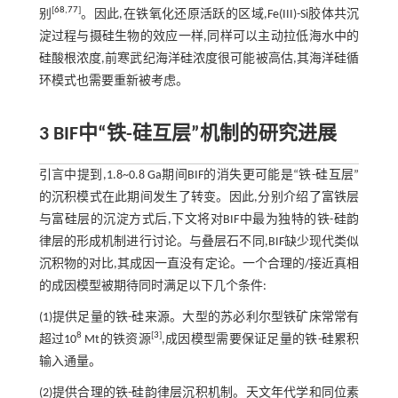
[
68
,
77
]
别
。因此,在铁氧化还原活跃的区域,Fe(III)-Si胶体共沉
淀过程与摄硅生物的效应一样,同样可以主动拉低海水中的
硅酸根浓度,前寒武纪海洋硅浓度很可能被高估,其海洋硅循
环模式也需要重新被考虑。
3 BIF中“铁-硅互层”机制的研究进展
引言中提到,1.8~0.8 Ga期间BIF的消失更可能是“铁-硅互层”
的沉积模式在此期间发生了转变。因此,分别介绍了富铁层
与富硅层的沉淀方式后,下文将对BIF中最为独特的铁-硅韵
律层的形成机制进行讨论。与叠层石不同,BIF缺少现代类似
沉积物的对比,其成因一直没有定论。一个合理的/接近真相
的成因模型被期待同时满足以下几个条件:
(1)提供足量的铁-硅来源。大型的苏必利尔型铁矿床常常有
8
[
3
]
超过10
Mt的铁资源
,成因模型需要保证足量的铁-硅累积
输入通量。
(2)提供合理的铁-硅韵律层沉积机制。天文年代学和同位素