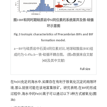
图3 BIF和同时期硅质岩中Si同位素的系统差异及铁-硅循
环示意图
Fig.3 Isotopic characteristics of Precambrian BIFs and BIF
formation model.
a—BIF与硅质岩中石英Si同位素对比,地球硅酸盐(BSE)组
成约为-0.4‰;b—铁-硅循环耦合图。 (图a数据来自文献
[
43
]及其中文献)
Full size
在Fe(II)充足的海水中,如果存在有利于铁氧化沉淀的局限环
境,那么就很可能在该地富集铁矿。研究表明,在BIF的形成
过程中,海水中的Fe(II)离子可以通过以下3种方式被氧化(
图
3b
):