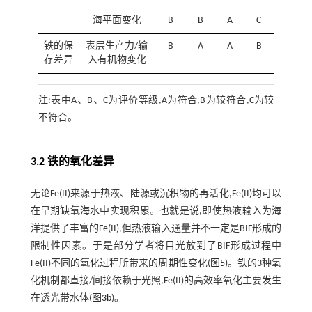
海平面变化
B
B
A
C
铁的保
表层生产力/输
B
A
A
B
存差异
入有机物变化
注:表中A、B、C为评价等级,A为符合,B为较符合,C为较
不符合。
3.2 铁的氧化差异
无论Fe(II)来源于热液、陆源或沉积物的再活化,Fe(II)均可以
在早期缺氧海水中实现积累。也就是说,即使热液输入为海
洋提供了丰富的Fe(II),但热液输入通量并不一定是BIF形成的
限制性因素。于是部分学者将目光放到了BIF形成过程中
Fe(II)不同的氧化过程所带来的周期性变化(
图5
)。铁的3种氧
化机制都直接/间接依赖于光照,Fe(II)的高效率氧化主要发生
在透光带水体(
图3b
)。