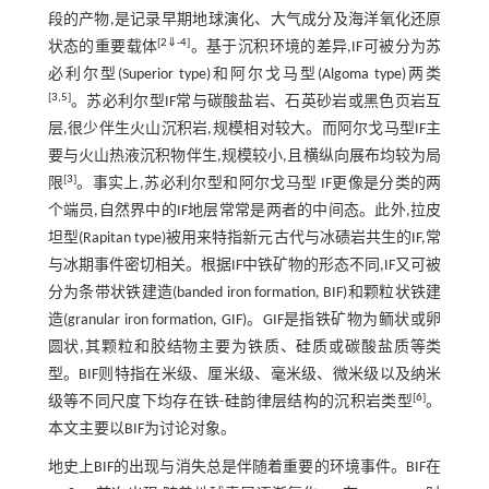
段的产物,是记录早期地球演化、大气成分及海洋氧化还原
[
2
⇓
-
4
]
状态的重要载体
。基于沉积环境的差异,IF可被分为苏
必利尔型(Superior type)和阿尔戈马型(Algoma type)两类
[
3
,
5
]
。苏必利尔型IF常与碳酸盐岩、石英砂岩或黑色页岩互
层,很少伴生火山沉积岩,规模相对较大。而阿尔戈马型IF主
要与火山热液沉积物伴生,规模较小,且横纵向展布均较为局
[
3
]
限
。事实上,苏必利尔型和阿尔戈马型 IF更像是分类的两
个端员,自然界中的IF地层常常是两者的中间态。此外,拉皮
坦型(Rapitan type)被用来特指新元古代与冰碛岩共生的IF,常
与冰期事件密切相关。根据IF中铁矿物的形态不同,IF又可被
分为条带状铁建造(banded iron formation, BIF)和颗粒状铁建
造(granular iron formation, GIF)。GIF是指铁矿物为鲕状或卵
圆状,其颗粒和胶结物主要为铁质、硅质或碳酸盐质等类
型。BIF则特指在米级、厘米级、毫米级、微米级以及纳米
[
6
]
级等不同尺度下均存在铁-硅韵律层结构的沉积岩类型
。
本文主要以BIF为讨论对象。
地史上BIF的出现与消失总是伴随着重要的环境事件。BIF在