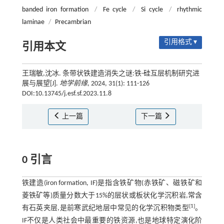
banded iron formation
/
Fe cycle
/
Si cycle
/
rhythmic
laminae
/
Precambrian
引用格式 ▾
引用本文
王瑞敏,沈冰. 条带状铁建造消失之谜:铁-硅互层机制研究进
展与展望[J].
地学前缘
, 2024, 31(1): 111-126
DOI:10.13745/j.esf.sf.2023.11.8
上一篇
下一篇
0 引言
铁建造(iron formation, IF)是指含铁矿物(赤铁矿、磁铁矿和
菱铁矿等)质量分数大于15%的层状或板状化学沉积岩,常含
[
1
]
有石英夹层,是前寒武纪地层中常见的化学沉积物类型
。
IF不仅是人类社会中最重要的铁资源,也是地球特定演化阶