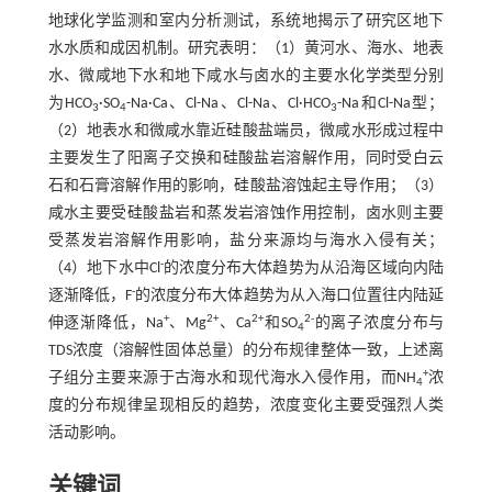
地球化学监测和室内分析测试，系统地揭示了研究区地下
水水质和成因机制。研究表明：（1）黄河水、海水、地表
水、微咸地下水和地下咸水与卤水的主要水化学类型分别
为HCO
·SO
-Na·Ca、Cl-Na、Cl-Na、Cl·HCO
-Na和Cl-Na型；
3
4
3
（2）地表水和微咸水靠近硅酸盐端员，微咸水形成过程中
主要发生了阳离子交换和硅酸盐岩溶解作用，同时受白云
石和石膏溶解作用的影响，硅酸盐溶蚀起主导作用；（3）
咸水主要受硅酸盐岩和蒸发岩溶蚀作用控制，卤水则主要
受蒸发岩溶解作用影响，盐分来源均与海水入侵有关；
-
（4）地下水中Cl
的浓度分布大体趋势为从沿海区域向内陆
-
逐渐降低，F
的浓度分布大体趋势为从入海口位置往内陆延
+
2+
2+
2-
伸逐渐降低，Na
、Mg
、Ca
和SO
的离子浓度分布与
4
TDS浓度（溶解性固体总量）的分布规律整体一致，上述离
+
子组分主要来源于古海水和现代海水入侵作用，而NH
浓
4
度的分布规律呈现相反的趋势，浓度变化主要受强烈人类
活动影响。
关键词