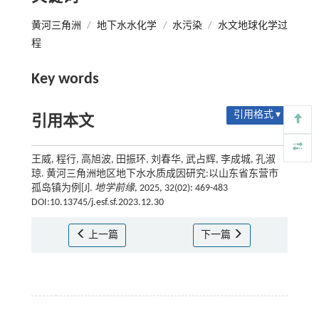
黄河三角洲
/
地下水水化学
/
水污染
/
水文地球化学过
程
Key words
引用格式 ▾
引用本文
王威, 程行, 高旭波, 田振环, 刘春华, 武占辉, 李成城, 孔淑
琼. 黄河三角洲地区地下水水质成因研究:以山东省东营市
孤岛镇为例[J].
地学前缘
, 2025, 32(02): 469-483
DOI:10.13745/j.esf.sf.2023.12.30
上一篇
下一篇