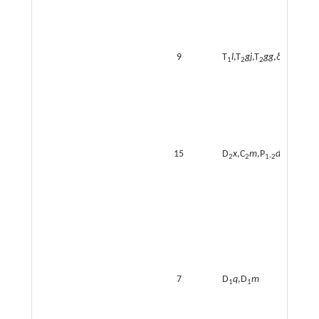
9
T
l
,T
gj
,T
gg
,
δo
T
1
2
2
15
D
x
,C
m
,P
dg
,T
m
2
2
1-2
1
7
D
q
,D
m
1
1