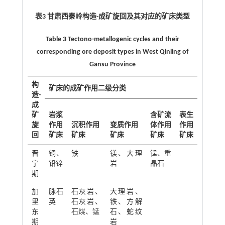
表3 甘肃西秦岭构造-成矿旋回及其对应的矿床类型
Table 3 Tectono-metallogenic cycles and their
corresponding ore deposit types in West Qinling of
Gansu Province
构
矿床的成矿作用二级分类
造-
成
矿
岩浆
含矿流
表生
旋
作用
沉积作用
变质作用
体作用
作用
回
矿床
矿床
矿床
矿床
矿床
晋
铜、
铁
镁、大理
锰、重
宁
铅锌
岩
晶石
期
加
脉石
石灰岩、
大理岩、
里
英
石灰岩、
铁、方解
东
石煤、锰
石、蛇纹
期
岩