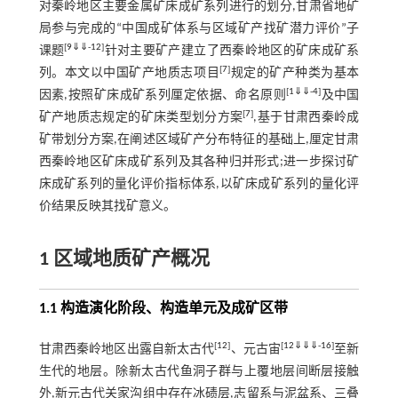
对秦岭地区主要金属矿床成矿系列进行的划分,甘肃省地矿
局参与完成的“中国成矿体系与区域矿产找矿潜力评价”子
[
9
⇓
⇓
-
12
]
课题
针对主要矿产建立了西秦岭地区的矿床成矿系
[
7
]
列。本文以中国矿产地质志项目
规定的矿产种类为基本
[
1
⇓
⇓
-
4
]
因素,按照矿床成矿系列厘定依据、命名原则
及中国
[
7
]
矿产地质志规定的矿床类型划分方案
,基于甘肃西秦岭成
矿带划分方案,在阐述区域矿产分布特征的基础上,厘定甘肃
西秦岭地区矿床成矿系列及其各种归并形式;进一步探讨矿
床成矿系列的量化评价指标体系,以矿床成矿系列的量化评
价结果反映其找矿意义。
1 区域地质矿产概况
1.1 构造演化阶段、构造单元及成矿区带
[
12
]
[
12
⇓
⇓
⇓
-
16
]
甘肃西秦岭地区出露自新太古代
、元古宙
至新
生代的地层。除新太古代鱼洞子群与上覆地层间断层接触
外,新元古代关家沟组中存在冰碛层,志留系与泥盆系、三叠