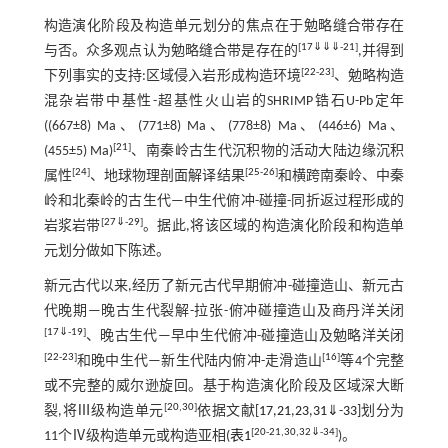
构造演化阶段及构造单元划分的焦点在于勉略缝合带存在
[
17
⇓
⇓
⇓
-
21
]
与否。众多观点认为勉略缝合带是存在的
,并得到
[
22
-
23
]
下列事实的支持:区域侵入岩形成构造环境
、勉略构造
混杂岩带中基性-超基性火山岩的SHRIMP锆石U-Pb定年
((667±8) Ma、(771±8) Ma、(778±8) Ma、(446±6) Ma、
[
21
]
(455±5) Ma)
、南秦岭古生代沉积物的活动大陆边缘沉积
[
24
]
[
25
-
26
]
属性
、地球物理剖面解译结果
和横跨南秦岭、中秦
岭和北秦岭的古生代—中生代俯冲-碰撞-同折返过程形成的
[
27
⇓
-
29
]
岩浆岩带
。据此,将该区域的构造演化阶段和构造单
元划分做如下陈述。
新元古代以来,经历了新元古代早期俯冲-碰撞造山、新元古
代晚期—晚古生代裂解-拉张-俯冲碰撞造山及商丹洋关闭
[
17
⇓
-
19
]
、晚古生代—早中生代俯冲-碰撞造山及勉略洋关闭
[
22
-
23
]
[
16
]
和晚中生代—新生代陆内俯冲-走滑造山
等4个完整
或不完整的威尔逊旋回。基于构造演化阶段及区域深大断
[
20
,
30
]
裂,将Ⅲ级构造单元
依据文献[
17
,
21
,
23
,
31
⇓
-
33
]划分为
[
20
-
21
,
30
,
32
⇓
-
34
]
11个Ⅳ级构造单元或构造亚相(
表1
)。