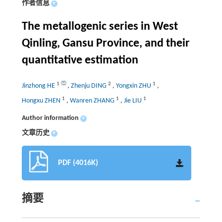
作者信息
+
The metallogenic series in West
Qinling, Gansu Province, and their
quantitative estimation
1
2
1
Jinzhong HE
,
Zhenju DING
,
Yongxin ZHU
,
1
1
1
Hongxu ZHEN
,
Wanren ZHANG
,
Jie LIU
Author information
+
文章历史
+
PDF (4016K)
摘要