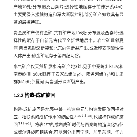
产地70处;分布遍及西秦岭;选择性地赋存于前侏罗系(AnJ);
主要受侵入接触构造和深大断裂控制,部分矿产如镁具有显
著的层控特征。
贵金属矿产仅有金矿,共有矿产地106处;分布遍及西秦岭;选
择性的赋存于自新元古代至全新世地层中。岩金矿毗邻夏
河-两当弧形深断裂和北东向深断裂产出,或近印支期酸性侵
入体产出;砂金矿赋存于第四纪河谷。
水气矿产仅天然矿泉水,有矿产地3处;见于中秦岭(Ⅲ-28A)和
南秦岭(Ⅲ-28B);赋存于安家岔组(D
a
)、隆务河组(T
l
)和甘肃
1
1
群(N
G
);毗邻夏河-两当弧形深断裂产出。
1.2.2 构造-成矿旋回
构造-成矿旋回是地壳中某一构造单元与构造发展旋回相对
[
7
,
55
⇓
⇓
-
58
]
应、相联系的成矿作用的旋回性
,也被称作成矿旋
[
59
⇓
-
61
]
回
。将
表2
中的成岩成矿时代与西秦岭构造演化特征
或威尔逊旋回相结合,可以划分出晋宁期、加里东期、华力