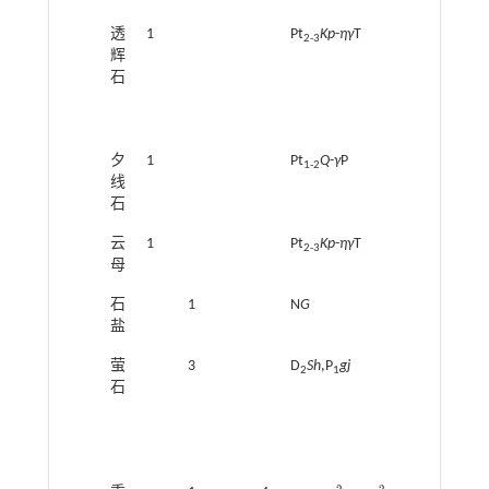
透
1
Pt
Kp
-
ηγ
T
2-3
辉
石
夕
1
Pt
Q
-
γ
P
1-2
线
石
云
1
Pt
Kp
-
ηγ
T
2-3
母
石
1
N
G
盐
萤
3
D
Sh
,P
gj
2
1
石