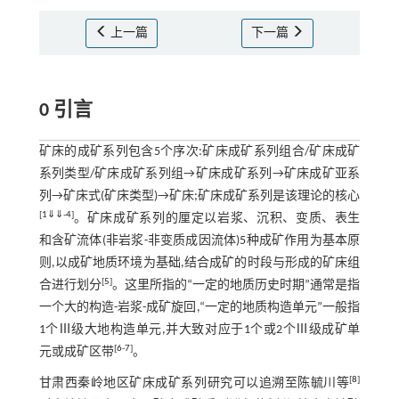
上一篇
下一篇
0 引言
矿床的成矿系列包含5个序次:矿床成矿系列组合/矿床成矿
系列类型/矿床成矿系列组→矿床成矿系列→矿床成矿亚系
列→矿床式(矿床类型)→矿床;矿床成矿系列是该理论的核心
[
1
⇓
⇓
-
4
]
。矿床成矿系列的厘定以岩浆、沉积、变质、表生
和含矿流体(非岩浆-非变质成因流体)5种成矿作用为基本原
则,以成矿地质环境为基础,结合成矿的时段与形成的矿床组
[
5
]
合进行划分
。这里所指的“一定的地质历史时期”通常是指
一个大的构造-岩浆-成矿旋回,“一定的地质构造单元”一般指
1个Ⅲ级大地构造单元,并大致对应于1个或2个Ⅲ级成矿单
[
6
-
7
]
元或成矿区带
。
[
8
]
甘肃西秦岭地区矿床成矿系列研究可以追溯至陈毓川等