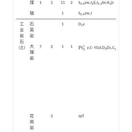
煤
1
1
11
2
S
zw
,J
lj
,J
lm
,K
js
3-4
2
2-3
1
铀
1
S
zw
,J
3-4
工
石
1
D
y
1
业
英
岩
岩
石
1
大
7
2
1
1
Pt
(土)
y
,C-
YGsl
,D
Dc
,C
y
,P
s
Pt
3
1
3
1
3
3
理
岩
花
2
ηγ
T
岗
岩