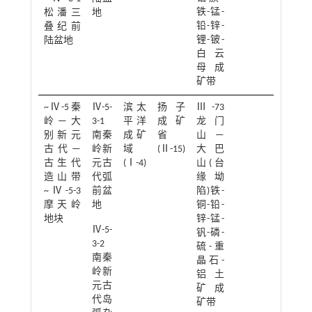
铁-锰-
松潘三
地
铅-锌-
叠纪前
锂-铍-
陆盆地
白云
母成
矿带
~Ⅳ-5秦
Ⅳ-5-
滨太
扬子
Ⅲ-73
岭—大
3-1
平洋
成矿
龙门
别新元
南秦
成矿
省
山—
古代—
岭新
域
(Ⅱ-15)
大巴
古生代
元古
(Ⅰ-4)
山(台
造山带
代弧
缘坳
~Ⅳ-5-3
前盆
陷)铁-
摩天岭
地
铜-铅-
地块
锌-锰-
Ⅳ-5-
钒-磷-
3-2
硫-重
南秦
晶石-
岭新
铝土
元古
矿成
代岛
矿带