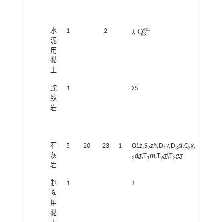
e
o
l
Q
水
1
2
J,
Q
3
e
o
l
3
泥
用
黏
土
蛇
1
ΣS
纹
岩
石
5
20
23
1
O
Lz
,S
zh
,D
y
,D
sl
,C
x
,P
m
,P
s
,
2
1
3
2
2
3
灰
dg
,T
m
,T
gj
,T
gg
2
1
2
2
岩
制
1
J
陶
用
黏