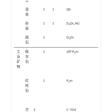
土
泥
1
1
Qh
炭
砂
1
1
D
Dc
,N
G
3
岩
砚
1
D
Dc
3
石
工
硅
1
γδ
T-P
m
2
业
灰
矿
石
物
红
1
P
m
2
柱
石
方
2
C-
YGsl