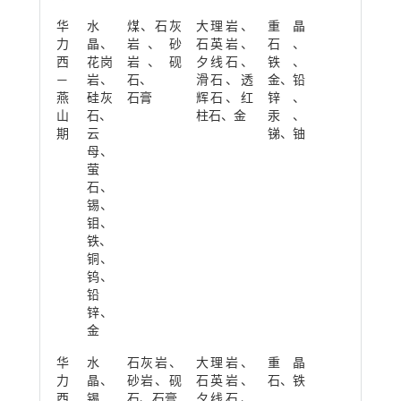
华
水
煤、石灰
大理岩、
重晶
力
晶、
岩、砂
石英岩、
石、
西
花岗
岩、砚
夕线石、
铁、
—
岩、
石、
滑石、透
金、铅
燕
硅灰
石膏
辉石、红
锌、
山
石、
柱石、金
汞、
期
云
锑、铀
母、
萤
石、
锡、
钼、
铁、
铜、
钨、
铅
锌、
金
华
水
石灰岩、
大理岩、
重晶
力
晶、
砂岩、砚
石英岩、
石、铁
西
锡
石、石膏
夕线石、