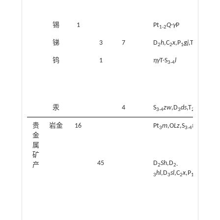
锡
1
Pt
Q
-
γ
P
1-2
锑
3
7
D
h
,C
x
,P
gj
,T
m
,T
gg
2
2
1
1
2
钨
1
ηγ
T-S
l
3-4
汞
4
S
zw
,D
ds
,T
gg
,T
d
3-4
3
2
2-3
贵
岩金
16
Pt
m
,O
Lz
,S
t
3
3-4
金
属
矿
45
D
Sh
,D
产
2
2-
hl
,D
sl
,C
x
,P
gj
,P
m
,
γ
3
3
2
1
2