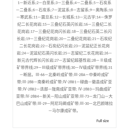
1—新近系;2—白垩系;3—三叠系;4—二叠系;5—石炭系
—二叠系;6—石炭系;7—泥盆系;8—志留系;9—奥陶系;10
—寒武系;11—震旦系;12—长城系;13—元古宇;14—侏罗
纪二长花岗岩;15—三叠纪石英闪长岩;16—三叠纪二长
花岗岩;17—三叠纪花岗闪长岩;18—三叠纪石英二长闪
长岩;19—三叠纪花岗岩;20—二叠纪花岗岩;21—石炭纪
二长花岗岩;22—石炭纪闪长岩;23—泥盆纪正长花岗
岩;24—泥盆纪石英闪长岩;25—志留纪二长花岗岩;26—
新元古代辉长闪长岩;27—志留纪超基性岩;28—Ⅱ级成
矿带界线;29—Ⅲ级成矿带界线;30—Ⅳ级成矿带界线;31
—断层。Ⅲ-66—北秦岭成矿带;Ⅲ-28A—中秦岭成矿
带;Ⅲ-28B—南秦岭成矿带;Ⅳ-28B1—碌曲—徽县成矿亚
带;Ⅳ-28B2—迭部—陇南成矿亚带; Ⅳ-28B3—玛曲成矿
亚带;Ⅳ-28B4—新关—阳山成矿亚带;Ⅲ-73—龙门山—大
巴山成矿带;Ⅲ-29—阿尼玛卿成矿带;Ⅲ-30—北巴颜喀拉
—马尔康成矿带。
Full size