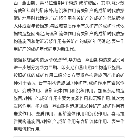
西—燕山期、喜马拉雅期4个构造-成矿旋回。其中,除少数
有成矿年龄的矿床外,与沉积作用有关矿产的成矿时代依据
赋矿地层时代确定,与岩浆作用有关矿产的成矿时代依据侵
入体成岩年龄确定,与区域变质作用有关矿产的成矿时代依
据构造旋回确定,与含矿流体作用有关矿产的成矿时代依据
构造旋回和附近岩浆作用有关矿产的成矿年代确定,表生作
用矿产的成矿年代确定为新生代。
[
62
]
依据多旋回构造运动观点
,华力西—燕山期构造旋回又可
进一步划分为华力西期、印支期和燕山期3个构造亚旋回。
按照矿床的成矿作用二级分类方案将各构造旋回产出的矿
种列于
表3
。晋宁期构造旋回,7种矿产,成矿作用有岩浆作
用、变质作用、含矿流体作用和沉积作用。加里东期构造
旋回,9种矿产,成矿作用主要为变质作用和沉积作用,其次为
岩浆作用。华力西—燕山期构造旋回,28种矿产,成矿作用有
岩浆作用、变质作用、含矿流体作用和沉积作用。喜马拉
雅期构造旋回,9种矿产,成矿作用有含矿流体作用、表生作
用和沉积作用。