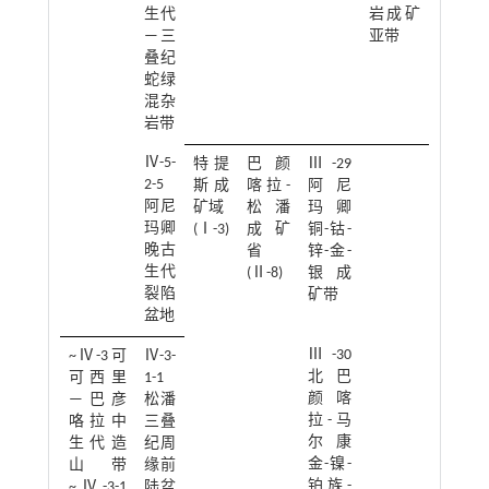
生代
岩成矿
—三
亚带
叠纪
蛇绿
混杂
岩带
Ⅳ-5-
特提
巴颜
Ⅲ-29
2-5
斯成
喀拉-
阿尼
阿尼
矿域
松潘
玛卿
玛卿
(Ⅰ-3)
成矿
铜-钴-
晚古
省
锌-金-
生代
(Ⅱ-8)
银成
裂陷
矿带
盆地
Ⅲ-30
~Ⅳ-3可
Ⅳ-3-
北巴
可西里
1-1
颜喀
—巴彦
松潘
拉-马
咯拉中
三叠
尔康
生代造
纪周
金-镍-
山带
缘前
铂族-
~Ⅳ-3-1
陆盆