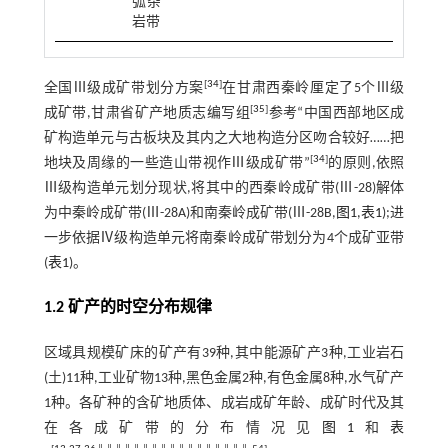
弧杂
岩带
[
34
]
全国Ⅲ级成矿带划分方案
在甘肃西秦岭厘定了5个Ⅲ级
[
35
]
成矿带,甘肃省矿产地质志编写组
参考“中国西部地区成
矿构造单元与古板块及其内之大地构造分区吻合较好……把
[
34
]
地块及周缘的一些造山带视作Ⅲ级成矿带”
的原则,依照
Ⅲ级构造单元划分现状,将其中的西秦岭成矿带(Ⅲ-28)解体
为中秦岭成矿带(Ⅲ-28A)和南秦岭成矿带(Ⅲ-28B,
图1
,
表1
);进
一步依据Ⅳ级构造单元将南秦岭成矿带划分为4个成矿亚带
(
表1
)。
1.2 矿产的时空分布规律
区域具规模矿床的矿产有39种,其中能源矿产3种,工业岩石
(土)11种,工业矿物13种,黑色金属2种,有色金属8种,水气矿产
1种。各矿种的含矿地质体、成岩成矿年龄、成矿时代及其
在各成矿带的分布情况见
图1
和
表