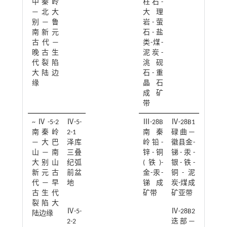
中秦岭
柱石-
—北大
大理
别—鲁
岩-萤
南新元
石-盐
古代—
类-煤-
晚古生
泥炭-
代裂陷
洮砚
大陆边
石-重
缘
晶石
成矿
带
~Ⅳ-5-2
Ⅳ-5-
Ⅲ-28B
Ⅳ-28B1
南秦岭
2-1
南秦
碌曲—
—大巴
泽库
岭铅-
徽县金-
山—南
三叠
锌-铜
锑-汞-
大别山
纪弧
(铁)-
银-铁-
新元古
前盆
金-汞-
铜-泥
代—早
地
锑成
炭-煤成
古生代
矿带
矿亚带
裂陷大
Ⅳ-5-
Ⅳ-28B2
陆边缘
2-2
迭部—