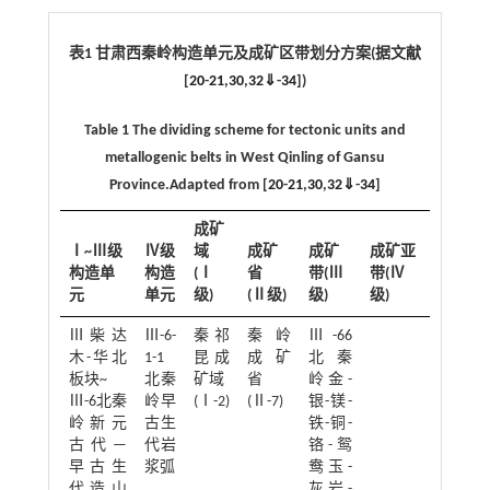
表1 甘肃西秦岭构造单元及成矿区带划分方案(据文献
[
20
-
21
,
30
,
32
⇓
-
34
])
Table 1 The dividing scheme for tectonic units and
metallogenic belts in West Qinling of Gansu
Province.Adapted from [
20
-
21
,
30
,
32
⇓
-
34
]
成矿
Ⅰ~Ⅲ级
Ⅳ级
域
成矿
成矿
成矿亚
构造单
构造
(Ⅰ
省
带(Ⅲ
带(Ⅳ
元
单元
级)
(Ⅱ级)
级)
级)
Ⅲ柴达
Ⅲ-6-
秦祁
秦岭
Ⅲ-66
木-华北
1-1
昆成
成矿
北秦
板块~
北秦
矿域
省
岭金-
Ⅲ-6北秦
岭早
(Ⅰ-2)
(Ⅱ-7)
银-镁-
岭新元
古生
铁-铜-
古代—
代岩
铬-鸳
早古生
浆弧
鸯玉-
代造山
灰岩-