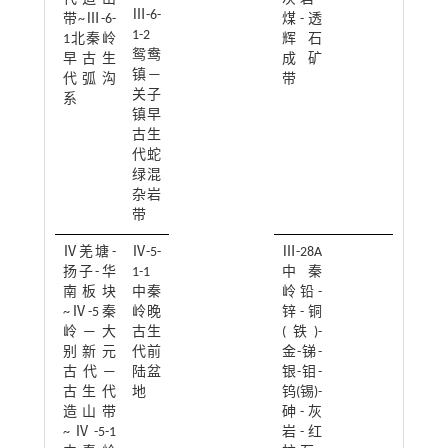
Ⅲ-6-
带~Ⅲ-6-
煤-透
1-2
1北秦岭
辉石
鸳鸯
早古生
成矿
镇—
代弧沟
带
关子
系
镇早
古生
代蛇
绿混
杂岩
带
Ⅳ羌塘-
Ⅳ-5-
Ⅲ-28A
扬子-华
1-1
中秦
南板块
中秦
岭铅-
~Ⅳ-5秦
岭晚
锌-铜
岭—大
古生
(铁)-
别新元
代前
金-锑-
古代—
陆盆
银-钼-
古生代
地
钨(锡)-
造山带
砷-灰
~Ⅳ-5-1
岩-红