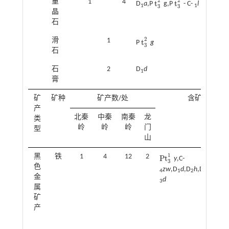
2
2
重
1
4
t
t
D
a
,P
g,P
- C-
l
t
3
2
t
3
2
1
1
3
3
晶
石
2
滑
1
t
P
g
t
3
2
3
石
石
2
D
d
1
膏
矿
矿种
矿产数/处
含矿地质体
产
北秦
中秦
南秦
龙
类
岭
岭
岭
门
型
山
1
黑
铁
1
4
12
2
P
t
y
,C
P
t
3
1
3
色
zw
,D
d
,D
h
,D
m
,D
g
,
4
1
2
1
1
金
d
3
属
矿
产