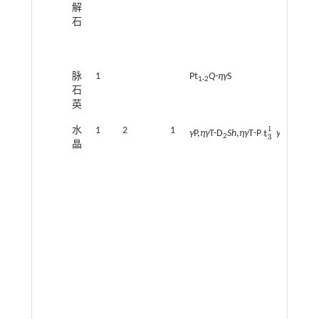
解
石
脉
1
Pt
Q
-
ηγ
S
1-2
石
英
1
水
1
2
1
t
γ
P,
ηγ
T-D
Sh
,
ηγ
T
-
P
y
t
3
1
2
3
晶