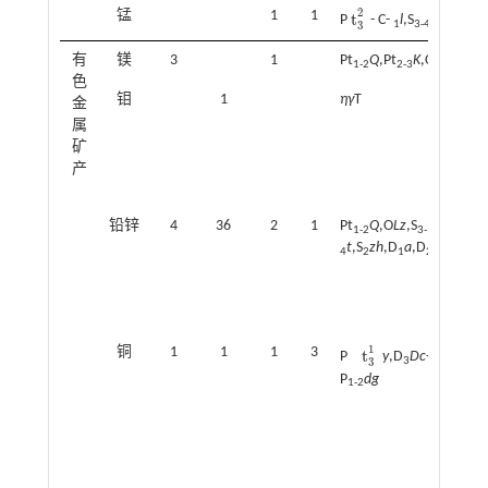
2
锰
1
1
t
P
- C-
l
,S
zw
t
3
2
1
3-4
3
有
镁
3
1
Pt
Q
,Pt
K
,C
y
1-2
2-3
1
色
钼
1
ηγ
T
金
属
矿
产
铅锌
4
36
2
1
Pt
Q
,O
Lz
,S
1-2
3-
t
,S
zh
,D
a
,D
h
,D
Dc
,
4
2
1
2
3
1
铜
1
1
1
3
t
P
y
,D
Dc
-
ηγ
T,
γδ
T-P
t
3
1
3
3
P
dg
1-2