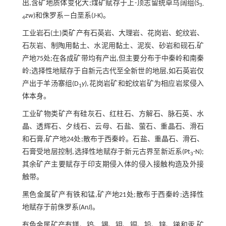
出,含矿地质体变化大;煤矿赋存于上-顶志留统卓乌阔组(S
3-
zw
)和侏罗系—白垩系(J-K)。
4
工业岩石(土)类矿产有石英岩、大理岩、花岗岩、蛇纹岩、
石灰岩、制陶用黏土、水泥用黏土、泥炭、砂岩和砚石,矿
产地75处;在各成矿带均有产出,但主要分布于中秦岭和南秦
岭;选择性地赋存于自新元古代至全新世的地层,如石英岩仅
产出于羊汤寨组(D
y
),花岗岩矿和蛇纹岩矿为相应岩浆侵入
1
体本身。
工业矿物类矿产有硅灰石、红柱石、方解石、脉石英、水
晶、透辉石、夕线石、云母、石盐、萤石、重晶石、滑石
和石膏,矿产地24处;散布于西秦岭。石盐、重晶石、滑石、
石膏受地层控制,选择性地赋存于新元古界至新近系(Pt
-N);
3
其余矿产主要赋存于印支期侵入体的侵入接触构造及外接
触带。
黑色金属矿产有铁和锰,矿产地21处;散布于西秦岭;选择性
地赋存于前侏罗系(AnJ)。
有色金属矿产有镁、钨、锡、钼、铜、铅、锌、锑和汞,矿