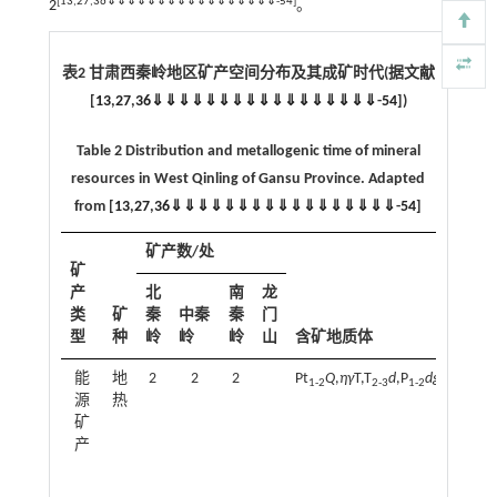
[
13
,
27
,
36
⇓
⇓
⇓
⇓
⇓
⇓
⇓
⇓
⇓
⇓
⇓
⇓
⇓
⇓
⇓
⇓
⇓
-
54
]
2
。
表2 甘肃西秦岭地区矿产空间分布及其成矿时代(据文献
[
13
,
27
,
36
⇓
⇓
⇓
⇓
⇓
⇓
⇓
⇓
⇓
⇓
⇓
⇓
⇓
⇓
⇓
⇓
⇓
-
54
])
Table 2 Distribution and metallogenic time of mineral
resources in West Qinling of Gansu Province. Adapted
from [
13
,
27
,
36
⇓
⇓
⇓
⇓
⇓
⇓
⇓
⇓
⇓
⇓
⇓
⇓
⇓
⇓
⇓
⇓
⇓
-
54
]
矿产数/处
矿
产
北
南
龙
类
矿
秦
中秦
秦
门
型
种
岭
岭
岭
山
含矿地质体
能
地
2
2
2
Pt
Q
,
ηγ
T,T
d
,P
dg
,Qh
1-2
2-3
1-2
源
热
矿
产