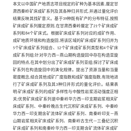
本文以中国矿产地质志项目规定的矿种为基本因素,厘定甘
肃西秦岭矿床成矿系列及其各种归并形式,并通过量化评价
结果反映其找矿意义。基于39种既有矿产的分布特征,按照
矿床成矿系列厘定原则,在甘肃西秦岭厘定了21个矿床成矿
系列和84个矿床式。根据矿床成矿系列对应的成矿作用、
成矿地质环境和构造旋回,将该区域的矿床成矿系列归并为
5个矿床成矿系列组合、12个矿床成矿系列类型和4个矿床
成矿系列组;针对华力西—燕山期构造旋回中存在构造亚旋
回的特点,在其中划分出了矿床成矿系列亚组;探讨了矿床成
矿系列在构造旋回中的演化规律。提出了资源当量和当量
密度概念,结合其他成矿广度指数和成矿强度指数,有效地进
行了矿床成矿系列及其3种归并形式的量化评价。结果表
明:矿床成矿系列的成矿多样性与中酸性岩浆活动强度正相
关;优势矿床成矿系列是中秦岭华力西—印支期岩浆相关矿
床成矿系列、中秦岭晚古生代沉积矿床成矿系列、中秦岭
华力西—印支期含矿流体矿床成矿系列、南秦岭印支—燕
山期岩浆相关矿床成矿系列、南秦岭古生代—三叠纪沉积
矿床成矿系列和南秦岭华力西—印支期含矿流体矿床成矿