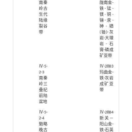
南秦
陇南金-
岭古
铁-锰-
生代
镁-铜-
陆缘
锑-汞-
裂谷
砷-硒
带
(铀)-灰
岩-大理
岩-石
膏-磷成
矿亚带
Ⅳ-5-
Ⅳ-28B3
2-3
玛曲金-
南秦
铁-灰岩
岭三
成矿亚
叠纪
带
前陆
盆地
Ⅳ-5-
Ⅳ-28B4
2-4
新关—
勉略
阳山金-
晚古
铁-石英