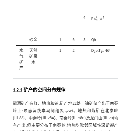
1
4
t
2
P
yt
t
3
1
3
砂金
1
6
3
Qh
水
天然
1
2
D
a
,T
l
,N
G
1
1
气
矿泉
矿
水
产
1.2.1 矿产的空间分布规律
能源矿产有煤、地热和铀,矿产地22处。铀矿仅产出于南秦
岭上-顶志留统卓乌阔组(S
zw
)。地热和煤矿在北秦岭
3-4
(Ⅲ-66)、中秦岭(Ⅲ-28A)、南秦岭(Ⅲ-28B)及龙门山(Ⅲ-73)均
有产出,但主要分布于南秦岭;地热均毗邻区域性深断裂产