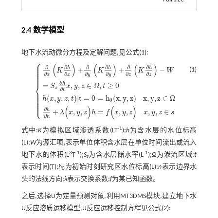
2.4 数学模型
地下水流动微分方程及定解问题,见公式(1):
⎧
⎪
⎪
(
)
(
)
(
)
⎪
∂
∂
∂
∂
∂
∂
h
h
h
⎪
+
+
−
(1)
K
K
K
W
⎪
⎪
∂
∂
∂
∂
∂
∂
⎪
x
x
y
y
z
z
∂
⎨
h
=
,
,
∈
,
≥
0
S
x
y
z
Ω
t
s
∂
⎪
t
⎪
∂
∂
x
K
∂
h
∂
x
+
∂
∂
y
K
∂
h
∂
y
+
∂
∂
z
K
∂
h
∂
z
-
W
=
S
s
∂
h
∂
t
x
,
y
,
z
∈
Ω
,
t
≥
0
h
(
x
,
y
,
z
,
t
)
t
=
0
⎪
⎪
(
,
,
,
)
|
t
=
0
=
h
(
x
,
y
,
z
)
x
,
y
,
z
∈
Ω
h
x
y
z
t
⎪
0
⎪
⎩
⎪
(
)
(
)
∂
h
+
,
,
=
,
,
,
,
∈
λ
x
y
z
h
f
x
y
z
x
y
z
s
∂
n
-1
式中:
K
为模拟区域渗透系数(LT
);
h
为含水层的水位标高
(L);
W
为源汇项,表示单位体积含水层在单位时间流出或流入
3
-1
-1
地下水的体积(L
T
);
S
为含水层储水率(L
);
Ω
为渗流区域;
t
s
表示时间(T);
h
为初始时刻研究区水位标高(L);
n
表示边界水
0
头的法线方向;
λ
表示交换系数;
f
为某已知函数。
之后,选择U为定量预测对象,利用MT3DMS模块,建立地下水
U反应溶质运移模型,U反应运移控制方程见公式(2):