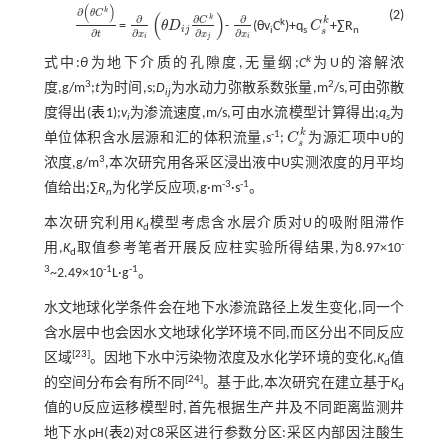
(
)
k
∂
(2)
θ
C
(
)
k
∂
∂
∂
C
k
k
=
θ
D
-
(θv
C
)+q
C
+∑R
∂
(
θ
C
k
)
∂
t
∂
∂
x
i
θ
D
i
j
∂
C
k
∂
x
j
∂
∂
x
i
C
s
k
i
j
i
s
n
s
∂
∂
∂
∂
t
x
x
x
i
j
i
k
式中:
θ
为地下介质的孔隙度,无量纲;
C
为U的溶解浓
3
2
度,g/m
;
t
为时间,s;
D
为水动力弥散系数张量,m
/s,可由弥散
ij
度得出(
表1
);
v
为渗流速度,m/s,可由水流模型计算得出;
q
为
i
s
k
-1
单位体积含水层源和汇的体积流量,s
;
C
为源汇项中U的
C
s
k
s
3
浓度,g/m
,本次研究用各采区浸出液中U实测浓度的月平均
-3
-1
值给出;∑
R
为化学反应项,g·m
·s
。
n
本次研究利用
K
模型考虑含水层介质对U的吸附阻滞作
d
-
用,
K
取值参考笔者开展反应柱实验所得结果,为8.97×10
d
3
-1
-1
~2.49×10
L·g
。
水文地球化学条件会在地下水渗流路径上发生变化,同一个
含水层中也会因水文地球化学环境不同,而区分出不同反应
[
23
]
区域
。因地下水中污染物浓度及水化学环境的变化,
K
值
d
[
24
]
的空间分布会有所不同
。基于此,本次研究在建立基于
K
d
值的U反应运移模型时,首先根据生产井及不同距离监测井
地下水pH(
表2
)对C8采区进行参数分区:采区内部因注酸生