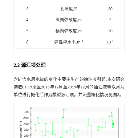
3
孔隙度,%
30
4
纵向弥散度,m
2
5
横向弥散度,m
20
-1
-5
6
弹性释水率,m
10
2.2 源汇项处理
含矿含水层水量的变化主要由生产的抽注液引起,本次研究
选取C1-C9采区2015年12月至2019年12月的抽注液量以月为
单位进行概化后作为模型源汇项。井流量概化情况见
图3
。