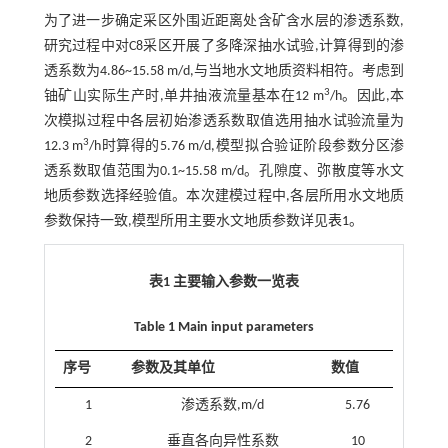
为了进一步确定采区外围近距离处含矿含水层的渗透系数,
研究过程中对C8采区开展了多降深抽水试验,计算得到的渗
透系数为4.86~15.58 m/d,与当地水文地质资料相符。考虑到
3
铀矿山实际生产时,单井抽液流量基本在12 m
/h。因此,本
次模拟过程中各层初始渗透系数取值选用抽水试验流量为
3
12.3 m
/h时算得的5.76 m/d,模型拟合验证阶段参数分区渗
透系数取值范围为0.1~15.58 m/d。孔隙度、弥散度等水文
地质参数选择经验值。本次建模过程中,各层所用水文地质
参数保持一致,模型所用主要水文地质参数详见
表1
。
表1 主要输入参数一览表
Table 1 Main input parameters
序号
参数及其单位
数值
1
渗透系数,m/d
5.76
2
垂直各向异性系数
10