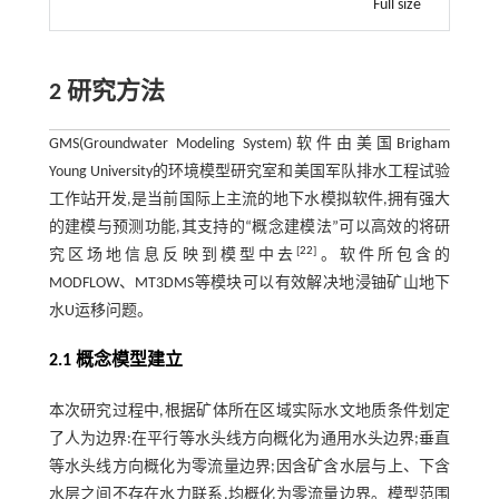
Full size
2 研究方法
GMS(Groundwater Modeling System)软件由美国Brigham
Young University的环境模型研究室和美国军队排水工程试验
工作站开发,是当前国际上主流的地下水模拟软件,拥有强大
的建模与预测功能,其支持的“概念建模法”可以高效的将研
[
22
]
究区场地信息反映到模型中去
。软件所包含的
MODFLOW、MT3DMS等模块可以有效解决地浸铀矿山地下
水U运移问题。
2.1 概念模型建立
本次研究过程中,根据矿体所在区域实际水文地质条件划定
了人为边界:在平行等水头线方向概化为通用水头边界;垂直
等水头线方向概化为零流量边界;因含矿含水层与上、下含
水层之间不存在水力联系,均概化为零流量边界。模型范围