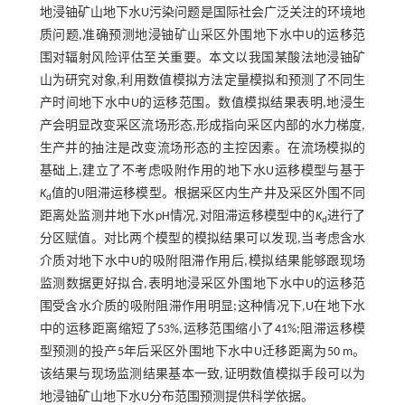
地浸铀矿山地下水U污染问题是国际社会广泛关注的环境地
质问题,准确预测地浸铀矿山采区外围地下水中U的运移范
围对辐射风险评估至关重要。本文以我国某酸法地浸铀矿
山为研究对象,利用数值模拟方法定量模拟和预测了不同生
产时间地下水中U的运移范围。数值模拟结果表明,地浸生
产会明显改变采区流场形态,形成指向采区内部的水力梯度,
生产井的抽注是改变流场形态的主控因素。在流场模拟的
基础上,建立了不考虑吸附作用的地下水U运移模型与基于
K
值的U阻滞运移模型。根据采区内生产井及采区外围不同
d
距离处监测井地下水pH情况,对阻滞运移模型中的
K
进行了
d
分区赋值。对比两个模型的模拟结果可以发现,当考虑含水
介质对地下水中U的吸附阻滞作用后,模拟结果能够跟现场
监测数据更好拟合,表明地浸采区外围地下水中U的运移范
围受含水介质的吸附阻滞作用明显;这种情况下,U在地下水
中的运移距离缩短了53%,运移范围缩小了41%;阻滞运移模
型预测的投产5年后采区外围地下水中U迁移距离为50 m。
该结果与现场监测结果基本一致,证明数值模拟手段可以为
地浸铀矿山地下水U分布范围预测提供科学依据。