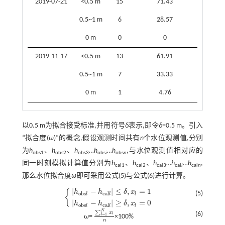
2019-07-21
<0.5 m
15
71.43
0.5~1 m
6
28.57
0 m
0
0
2019-11-17
<0.5 m
13
61.91
0.5~1 m
7
33.33
0 m
1
4.76
以0.5 m为拟合接受标准,并用符号
δ
表示,即令
δ
=0.5 m。引入
“拟合度(
ω
)”的概念,假设观测时间共有
n
个水位观测值,分别
为
h
、
h
、
h
…
h
…
h
,与水位观测值相对应的
obs1
obs2
obs3
obs
i
obs
n
同一时刻模拟计算值分别为
h
、
h
、
h
…
h
…
h
,
cal1
cal2
cal3
cal
i
cal
n
那么水位拟合度
ω
即可采用公式(5)与公式(6)进行计算。
|
−
|
≤
,
=
1
{
h
h
δ
x
(5)
o
b
s
c
a
l
l
l
l
h
o
b
s
l
-
h
c
a
l
l
≤
δ
,
x
l
=
1
h
o
b
s
l
-
h
c
a
l
l
≥
δ
,
x
l
=
0
|
−
|
≥
,
=
0
h
h
δ
x
o
b
s
c
a
l
l
l
l
N
∑
x
(6)
l
=
1
l
ω
=
×100%
∑
l
=
1
N
x
l
n
n