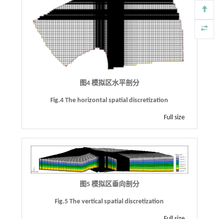
图4 模拟区水平剖分
Fig.4 The horizontal spatial discretization
Full size
图5 模拟区垂向剖分
Fig.5 The vertical spatial discretization
Full size