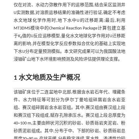
仅在对流、水动力弥散作用下的运移范围,结合采区监测井
U实测数据,对溶质运移结果的准确性进行验证,确定不考虑
水文地球化学作用时,地下水中U的迁移距离;最后,利用
MT3DMS模块中的Chemical Reaction Package计算包建立基
于
K
值的U反应运移模型,量化水文地球化学作用对U迁移距
d
离的影响,并在模型化学反应参数拟合优化的基础上实现地
下水U分布定量预测模拟。本文研究成果可以为我国酸法地
浸铀矿山地下水环境影响预测及风险评估提供理论支撑。
1 水文地质及生产概况
该铀矿床位于二连盆地中北部,根据含水岩石年代、埋藏条
件、水力特征等可划分为伊尔丁曼哈组碎屑岩含水岩亚
组、赛汉组碎屑岩含水岩亚组。其中,赛汉组由赛汉组上段
和赛汉组下段组成,赋存孔隙承压水。赛汉组上段总厚度为
40~100 m,主要由辫状河沉积的砂岩、砂质砾岩夹泥岩、粉
砂质泥岩组成。其中,分布于中、下部的砂岩、砂质砾岩总
厚度30~90 m,产状平缓,分布稳定连续,富水性、渗透性均较