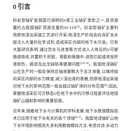
0 引言
砂岩型铀矿是我国已探明的4类工业铀矿类型之一,其资源
[
1
]
量约占我国铀矿资源总量的45.51%
。砂岩型铀矿主要利
用原地浸出采铀工艺进行开采,地浸生产阶段会向含矿含水
层注入大量的化学试剂,造成采区内部的地下水污染。已有
大量研究表明,通过饮水与进食等方式进入人体后的U可被
肠道吸收,并蓄积于肝脏、肾脏和骨骼中,进而引起或诱发肝
[
2
⇓
-
4
]
肾损伤、癌症及出生缺陷等健康问题
。我国地浸铀矿
山在生产时一般会保持总抽液量略大于总注液量,以维持指
向采区内部的水力梯度,减少浸出液的逸散,但原地浸出采铀
[
5
]
对地下水的影响范围一般会超过铀矿体的分布范围
,因此,
掌握地浸采区可迁移态U在地下水中的迁移过程是评估地侵
铀矿山辐射影响的重要前提。
近年来,随着地下水与计算机的学科发展,地下水数值模拟技
[
6
-
7
]
术已应用于地下水有关的各个领域
。我国地浸铀矿山地
下水环境影响预测大多利用数值模拟方法,考虑对流-水动力