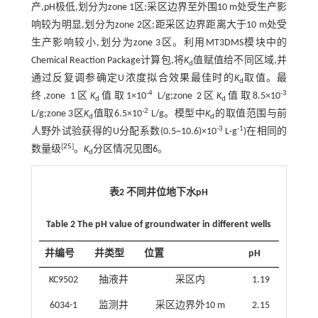
产,pH极低,划分为zone 1区;采区边界至外围10 m处受生产影
响较为明显,划分为zone 2区;距采区边界距离大于10 m处受
生产影响较小,划分为zone 3区。利用MT3DMS模块中的
Chemical Reaction Package计算包,将
K
值赋值给不同区域,并
d
通过反复调参确定U浓度拟合效果最佳时的
K
取值。最
d
-4
-3
终,zone 1区
K
值取1×10
L/g;zone 2区
K
值取8.5×10
d
d
-2
L/g;zone 3区
K
值取6.5×10
L/g。模型中
K
的取值范围与前
d
d
-3
-1
人野外试验获得的U分配系数(0.5~10.6)×10
L·g
)在相同的
[
25
]
数量级
。
K
分区情况见
图6
。
d
表2 不同井位地下水pH
Table 2 The pH value of groundwater in different wells
井编号
井类型
位置
pH
KC9502
抽液井
采区内
1.19
6034-1
监测井
采区边界外10 m
2.15