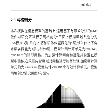
Full size
2.3 网格剖分
本次模拟在概念模型的基础上,运用基于有限差分法的GMS
软件对研究区进行了网格剖分:平面上模拟区域共划分为
356行,339列;垂向上,将铀矿体位置概化为1层,铀矿体上下含
水层各概化为1层,共计3层。模型外围计算单元为(20~148)
m×148 m的矩形网格。为加强计算精度和避免井位置在模
型中偏移,在采区内部区域对网格进行加密处理,加密区计算
单元约为9 m×9 m,模型共计738 101个有效计算单元。模型
网格剖分情况见
图4
与
图5
。