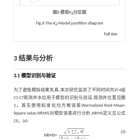
图6 模型
K
分区图
d
Fig.6 The
K
Model partition diagram
d
Full size
3 结果与分析
3.1 模型识别与验证
为了避免模拟结果失真,本次研究监测了不同时间共计4组
C1-C7观测井水位用于模型的识别与验证,观测井位置见
图
1
。首先使用标准化均方根误差(Normalized Root-Mean-
Square value,NRMS)对模型误差进行分析,NRMS定义见公式
(3)、(4):
√
1
2
n
(3)
∑
R
=
1
i
i
n
NRMS=
1
n
∑
i
=
1
n
R
i
2
(
X
o
b
s
)
m
a
x
-
(
X
o
b
s
)
m
i
n
(
)
−
(
)
X
X
o
b
s
o
b
s