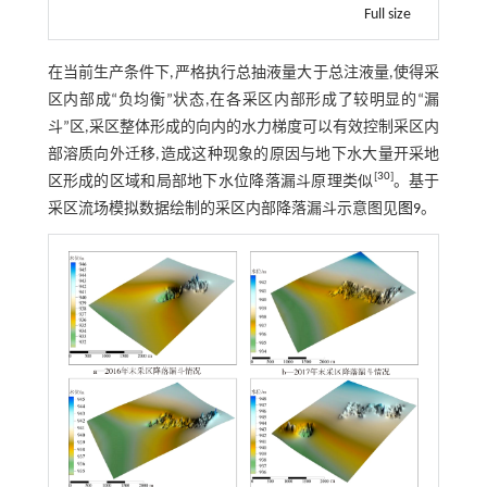
Full size
在当前生产条件下,严格执行总抽液量大于总注液量,使得采
区内部成“负均衡”状态,在各采区内部形成了较明显的“漏
斗”区,采区整体形成的向内的水力梯度可以有效控制采区内
部溶质向外迁移,造成这种现象的原因与地下水大量开采地
[
30
]
区形成的区域和局部地下水位降落漏斗原理类似
。基于
采区流场模拟数据绘制的采区内部降落漏斗示意图见
图9
。