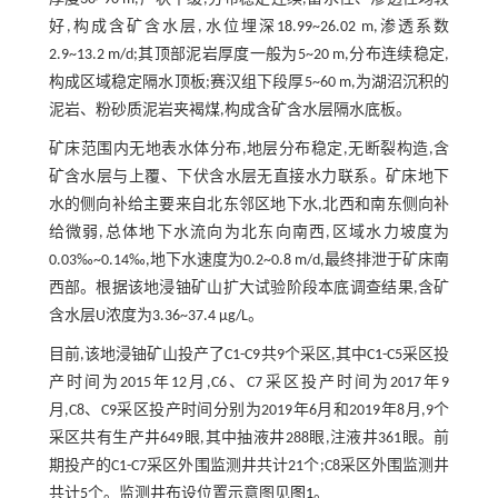
好,构成含矿含水层,水位埋深18.99~26.02 m,渗透系数
2.9~13.2 m/d;其顶部泥岩厚度一般为5~20 m,分布连续稳定,
构成区域稳定隔水顶板;赛汉组下段厚5~60 m,为湖沼沉积的
泥岩、粉砂质泥岩夹褐煤,构成含矿含水层隔水底板。
矿床范围内无地表水体分布,地层分布稳定,无断裂构造,含
矿含水层与上覆、下伏含水层无直接水力联系。矿床地下
水的侧向补给主要来自北东邻区地下水,北西和南东侧向补
给微弱,总体地下水流向为北东向南西,区域水力坡度为
0.03‰~0.14‰,地下水速度为0.2~0.8 m/d,最终排泄于矿床南
西部。根据该地浸铀矿山扩大试验阶段本底调查结果,含矿
含水层U浓度为3.36~37.4 μg/L。
目前,该地浸铀矿山投产了C1-C9共9个采区,其中C1-C5采区投
产时间为2015年12月,C6、C7采区投产时间为2017年9
月,C8、C9采区投产时间分别为2019年6月和2019年8月,9个
采区共有生产井649眼,其中抽液井288眼,注液井361眼。前
期投产的C1-C7采区外围监测井共计21个;C8采区外围监测井
共计5个。监测井布设位置示意图见
图1
。