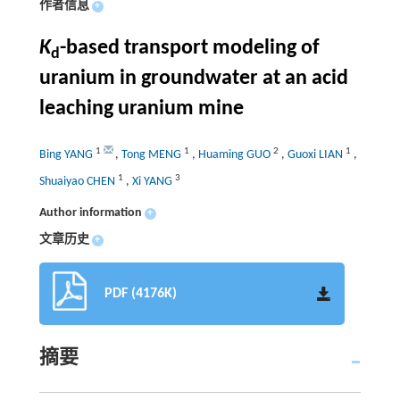
作者信息
+
K
-based transport modeling of
d
uranium in groundwater at an acid
leaching uranium mine
1
1
2
1
Bing YANG
,
Tong MENG
,
Huaming GUO
,
Guoxi LIAN
,
1
3
Shuaiyao CHEN
,
Xi YANG
Author information
+
文章历史
+
PDF (4176K)
摘要