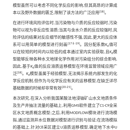
模型虽然可以考虑不同化学反应的影响,但其高昂的计算成
[
18
]
本以及野外数据的匮乏,限制了该方法的广泛应用
。
在进行环境风险评估时,当污染物与介质的反应较弱时,污染
物可以视为非反应性溶质;当其与含水介质的反应较强时,风
险评估的结果对反应细节的敏感性不强,因此,更大的反应体
[
17
⇓
-
19
]
系可以用简单的模型进行刻画
。因分配系数
K
值可
d
以在较短的时间内以较低的成本通过室内实验获取,且
K
模
d
型能够反映各种水文地球化学作用对污染组分的综合影响,
因此,基于
K
值的反应溶质运移模型在环境监管领域应用广
d
[
18
]
泛
。
K
模型虽属于经验模型,无法揭示系统内部发生的化
d
学反应机制,但作为与化学反应有关的运移模型,在缺乏详尽
[
20
-
21
]
基础数据的时候却非常有效
。
本次研究,在深入分析我国某酸法地浸铀矿山水文地质条件
及生产井抽注流量的基础上,利用GMS软件建立了C1-C9全采
区水文地质概念模型;之后,利用MODFLOW模块进行流场模
拟,通过监测井水位数据对模型进行识别与验证;在流场模拟
的基础上,针对C8采区建立U溶质运移模型,确定地下水中U