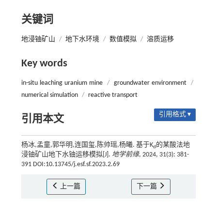
关键词
地浸铀矿山
/
地下水环境
/
数值模拟
/
溶质运移
Key words
in-situ leaching uranium mine
/
groundwater environment
/
numerical simulation
/
reactive transport
引用格式 ▾
引用本文
杨冰,孟童,郭华明,连国玺,陈帅瑶,杨曦. 基于K
的某酸法地
d
浸铀矿山地下水铀运移模拟[J].
地学前缘
, 2024, 31(3): 381-
391 DOI:10.13745/j.esf.sf.2023.2.69
上一篇
下一篇