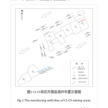
图1 C1-C9采区外围监测井布置示意图
Fig.1 The monitoring well sites of C1-C9 mining areas