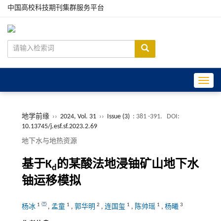
中国高校科技期刊集群服务平台
Toggle
地学前缘
››
2024, Vol. 31
››
Issue (3)
: 381 -391.
DOI:
10.13745/j.esf.sf.2023.2.69
地下水与地热资源
基于K
的某酸法地浸铀矿山地下水
d
铀运移模拟
1
1
2
1
1
3
杨冰
,
孟童
,
郭华明
,
连国玺
,
陈帅瑶
,
杨曦