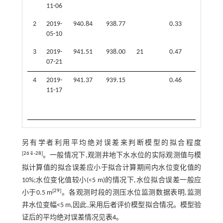
11-06
2
2019-
940.84
938.77
0.33
15.9
05-10
3
2019-
941.51
938.00
21
0.47
13.4
07-21
4
2019-
941.37
939.15
0.46
20.6
11-17
另有学者利用平均绝对误差来判断模型的拟合程度
[
26
⇓
-
28
]
。一般情况下,观测井地下水水位的实际观测值与模
拟计算值的拟合误差应小于拟合计算期间内水位变化值的
10%;水位变化值较小(<5 m)的情况下,水位拟合误差一般应
[
29
]
小于0.5 m
。各观测时段的测压水位监测数据表明,监测
井水位变幅<5 m,因此,采用后者评价模型拟合情况。模型验
证后的平均绝对误差情况见
表4
。