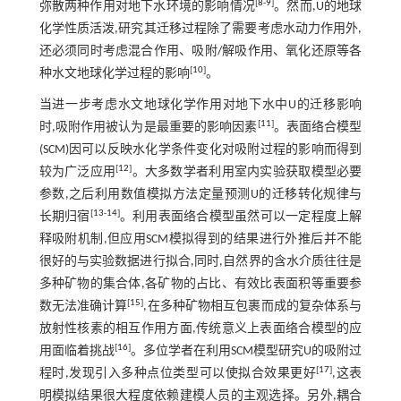
[
8
-
9
]
弥散两种作用对地下水环境的影响情况
。然而,U的地球
化学性质活泼,研究其迁移过程除了需要考虑水动力作用外,
还必须同时考虑混合作用、吸附/解吸作用、氧化还原等各
[
10
]
种水文地球化学过程的影响
。
当进一步考虑水文地球化学作用对地下水中U的迁移影响
[
11
]
时,吸附作用被认为是最重要的影响因素
。表面络合模型
(SCM)因可以反映水化学条件变化对吸附过程的影响而得到
[
12
]
较为广泛应用
。大多数学者利用室内实验获取模型必要
参数,之后利用数值模拟方法定量预测U的迁移转化规律与
[
13
-
14
]
长期归宿
。利用表面络合模型虽然可以一定程度上解
释吸附机制,但应用SCM模拟得到的结果进行外推后并不能
很好的与实验数据进行拟合,同时,自然界的含水介质往往是
多种矿物的集合体,各矿物的占比、有效比表面积等重要参
[
15
]
数无法准确计算
,在多种矿物相互包裹而成的复杂体系与
放射性核素的相互作用方面,传统意义上表面络合模型的应
[
16
]
用面临着挑战
。多位学者在利用SCM模型研究U的吸附过
[
17
]
程时,发现引入多种点位类型可以使拟合效果更好
,这表
明模拟结果很大程度依赖建模人员的主观选择。另外,耦合