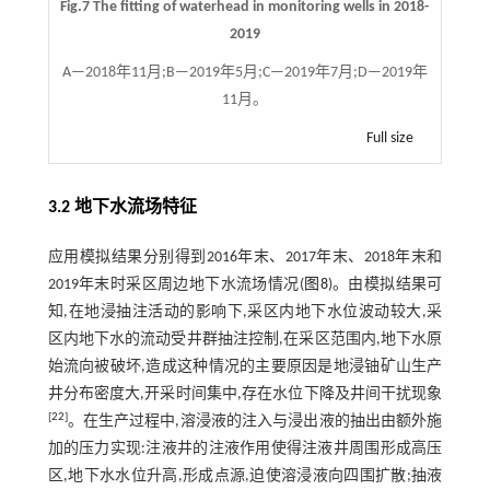
Fig.7 The fitting of waterhead in monitoring wells in 2018-
2019
A—2018年11月;B—2019年5月;C—2019年7月;D—2019年
11月。
Full size
3.2 地下水流场特征
应用模拟结果分别得到2016年末、2017年末、2018年末和
2019年末时采区周边地下水流场情况(
图8
)。由模拟结果可
知,在地浸抽注活动的影响下,采区内地下水位波动较大,采
区内地下水的流动受井群抽注控制,在采区范围内,地下水原
始流向被破坏,造成这种情况的主要原因是地浸铀矿山生产
井分布密度大,开采时间集中,存在水位下降及井间干扰现象
[
22
]
。在生产过程中,溶浸液的注入与浸出液的抽出由额外施
加的压力实现:注液井的注液作用使得注液井周围形成高压
区,地下水水位升高,形成点源,迫使溶浸液向四围扩散;抽液