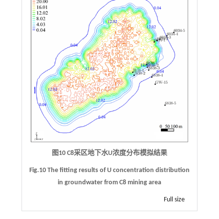
图10 C8采区地下水U浓度分布模拟结果
Fig.10 The fitting results of U concentration distribution
in groundwater from C8 mining area
Full size