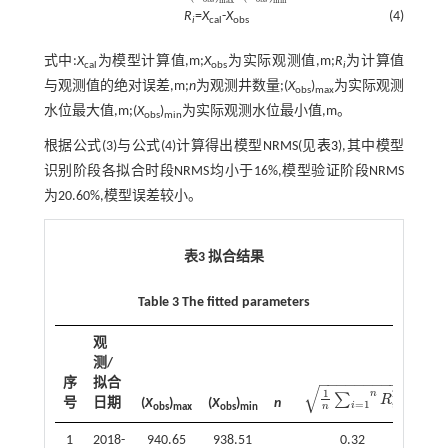
m
a
x
m
i
n
R
=
X
-
X
(4)
i
cal
obs
式中:
X
为模型计算值,m;
X
为实际观测值,m;
R
为计算值
cal
obs
i
与观测值的绝对误差,m;
n
为观测井数量;(
X
)
为实际观测
obs
max
水位最大值,m;(
X
)
为实际观测水位最小值,m。
obs
min
根据公式(3)与公式(4)计算得出模型NRMS(见
表3
),其中模型
识别阶段各拟合时段NRMS均小于16%,模型验证阶段NRMS
为20.60%,模型误差较小。
表3 拟合结果
Table 3 The fitted parameters
观
测/
误
−
−
−
−
−
−
−
−
−
序
拟合
差/
√
1
2
n
∑
R
1
n
∑
i
=
1
n
R
i
2
号
日期
(
X
)
(
X
)
n
%
=
1
i
i
n
obs
max
obs
min
1
2018-
940.65
938.51
0.32
15.1