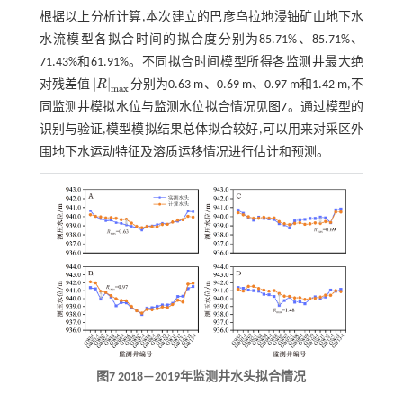
根据以上分析计算,本次建立的巴彦乌拉地浸铀矿山地下水
水流模型各拟合时间的拟合度分别为85.71%、85.71%、
71.43%和61.91%。不同拟合时间模型所得各监测井最大绝
|
|
对残差值
R
分别为0.63 m、0.69 m、0.97 m和1.42 m,不
R
m
a
x
m
a
x
同监测井模拟水位与监测水位拟合情况见
图7
。通过模型的
识别与验证,模型模拟结果总体拟合较好,可以用来对采区外
围地下水运动特征及溶质运移情况进行估计和预测。
图7 2018—2019年监测井水头拟合情况