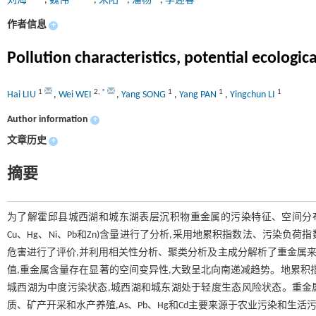
刘海
,
魏伟
,
宋阳
,
潘杨
,
李迎春
作者信息
+
Pollution characteristics, potential ecologi
1
2
,
*
1
1
1
Hai LIU
,
Wei WEI
,
Yang SONG
,
Yang PAN
,
Yingchun LI
Author information
+
文章历史
+
摘要
为了解霍邱县城西湖和城东湖表层沉积物重金属的污染特征、空间分布、
Cu、Hg、Ni、Pb和Zn)含量进行了分析,采用地累积指数法、污染
危害进行了评价,并利用相关性分析、聚类分析及主成分解析了重金属来源。
值,重金属含量存在显著的空间变异性,大致呈北向南递减趋势。地累积指
城西湖为中度污染状态,城西湖和城东湖处于轻度生态风险状态。重金属溯
质、矿产开采和水产养殖,As、Pb、Hg和Cd主要来源于农业污染和