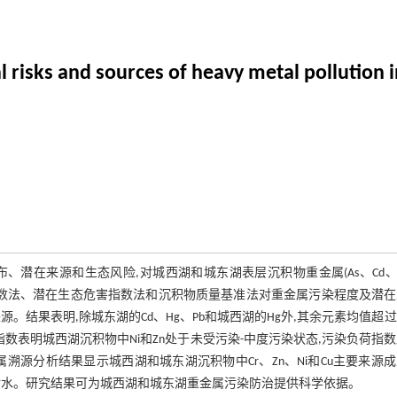
cal risks and sources of heavy metal pollution
潜在来源和生态风险,对城西湖和城东湖表层沉积物重金属(As、Cd、
负荷指数法、潜在生态危害指数法和沉积物质量基准法对重金属污染程度及潜
结果表明,除城东湖的Cd、Hg、Pb和城西湖的Hg外,其余元素均值超
数表明城西湖沉积物中Ni和Zn处于未受污染-中度污染状态,污染负荷指
源分析结果显示城西湖和城东湖沉积物中Cr、Zn、Ni和Cu主要来源
生活污水。研究结果可为城西湖和城东湖重金属污染防治提供科学依据。