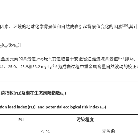
[
20
]
的人为因素、环境的地球化学背景值和自然成岩引起背景值变化的因素
,其
[
C
/
(
k
×
B
)]
2
n
n
-1
[
12
]
属元素的背景值,mg·kg
,其值取自于安徽省江淮流域背景值
,即As、
-1
25.0、25.9和53.2 mg·kg
;
k
为成岩过程中重金属含量自然波动的校正
荷指数(PLI)及潜在生态风险指数(
E
)
r
ution load index (PLI), and potential ecological risk index (
E
)
r
PLI
污染程度
PLI≤1
无污染