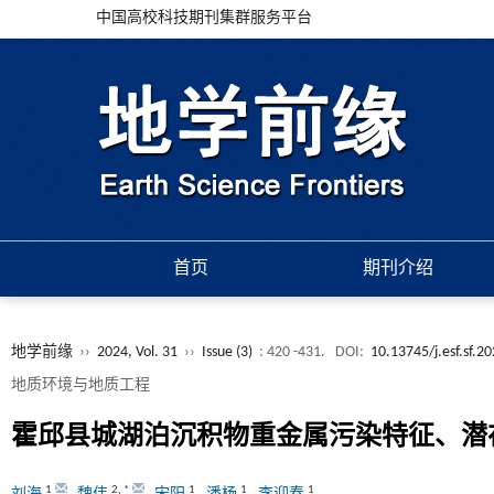
中国高校科技期刊集群服务平台
首页
期刊介绍
地学前缘
››
2024, Vol. 31
››
Issue (3)
: 420 -431.
DOI:
10.13745/j.esf.sf.2
地质环境与地质工程
霍邱县城湖泊沉积物重金属污染特征、潜
1
2
,
*
1
1
1