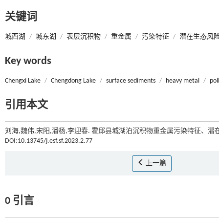
关键词
城西湖
/
城东湖
/
表层沉积物
/
重金属
/
污染特征
/
潜在生态风
Key words
Chengxi Lake
/
Chengdong Lake
/
surface sediments
/
heavy metal
/
pol
引用本文
刘海,魏伟,宋阳,潘杨,李迎春. 霍邱县城湖泊沉积物重金属污染特征、潜在
DOI:10.13745/j.esf.sf.2023.2.77
上一篇
0 引言