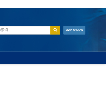
Adv search