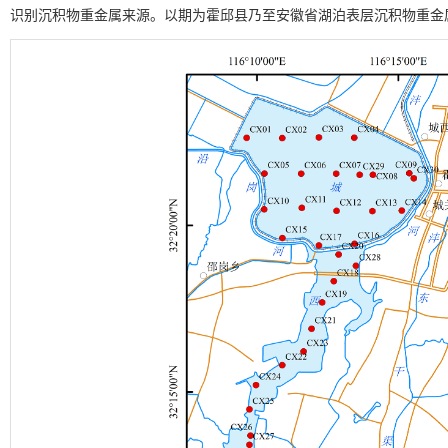
识别沉积物重金属来源。以期为霍邱县乃至安徽省湖泊表层沉积物重金