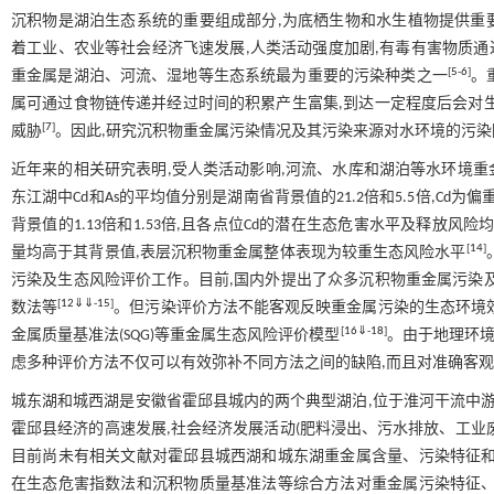
沉积物是湖泊生态系统的重要组成部分,为底栖生物和水生植物提供重
着工业、农业等社会经济飞速发展,人类活动强度加剧,有毒有害物质通
[
5
-
6
]
重金属是湖泊、河流、湿地等生态系统最为重要的污染种类之一
。
属可通过食物链传递并经过时间的积累产生富集,到达一定程度后会对
[
7
]
威胁
。因此,研究沉积物重金属污染情况及其污染来源对水环境的污
近年来的相关研究表明,受人类活动影响,河流、水库和湖泊等水环境重
东江湖中Cd和As的平均值分别是湖南省背景值的21.2倍和5.5倍,Cd
背景值的1.13倍和1.53倍,且各点位Cd的潜在生态危害水平及释放风
[
14
]
量均高于其背景值,表层沉积物重金属整体表现为较重生态风险水平
污染及生态风险评价工作。目前,国内外提出了众多沉积物重金属污染
[
12
⇓
⇓
-
15
]
数法等
。但污染评价方法不能客观反映重金属污染的生态环境
[
16
⇓
-
18
]
金属质量基准法(SQG)等重金属生态风险评价模型
。由于地理环境
虑多种评价方法不仅可以有效弥补不同方法之间的缺陷,而且对准确客
城东湖和城西湖是安徽省霍邱县城内的两个典型湖泊,位于淮河干流中游
霍邱县经济的高速发展,社会经济发展活动(肥料浸出、污水排放、工业
目前尚未有相关文献对霍邱县城西湖和城东湖重金属含量、污染特征和
在生态危害指数法和沉积物质量基准法等综合方法对重金属污染特征、