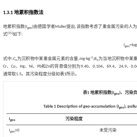
1.3.1 地累积指数法
地累积指数(
I
)由德国学者Muller提出,该指数考虑了重金属污染
geo
[
15
]
式
如下:
I
=log
geo
-1
式中:
C
为沉积物中某重金属元素的含量,mg·kg
;
B
为当地沉积物中某重金
n
n
Cr、Cu、Hg、Ni、Pb和Zn的背景值分别为9.40、0.104、69.4、24.9、0.041、
通常取1.5。其污染程度分级如
表1
所示。
表1 地累积指数(
I
)、污染负
geo
Table 1 Description of geo-accumulation (
I
), poll
geo
I
污染程度
geo
I
≤0
未受污染
geo