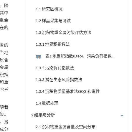
。随
1.1 研究区概况
,其中
且重金
1.2 样品采集与测试
在的
1.3 沉积物重金属污染评估方法
1.3.1 地累积指数法
省的
出当地
表1 地累积指数(Igeo)、污染负荷指数
金属含
(PLI)及潜在生态风险指数(Er)
金属
1.3.2 污染负荷指数法
积指
1.3.3 潜在生态风险指数法
和重
合考
1.3.4 沉积物质量基准法(SQG)和毒性
1.4 数据处理
,随着
污染。
2 结果与分析
、潜
2.1 沉积物重金属含量及空间分布
成分