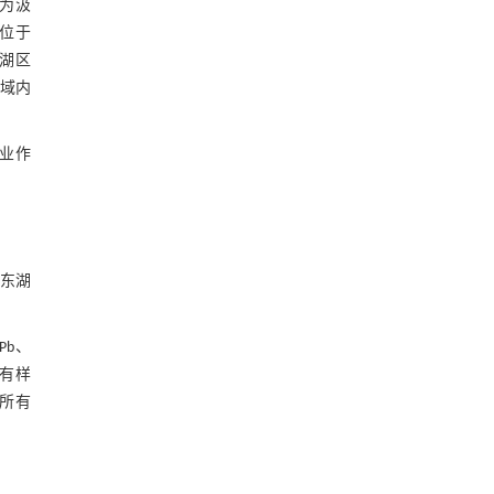
水为汲
基金资助
湖位于
。湖区
流域内
业作
城东湖
Pb、
所有样
。所有