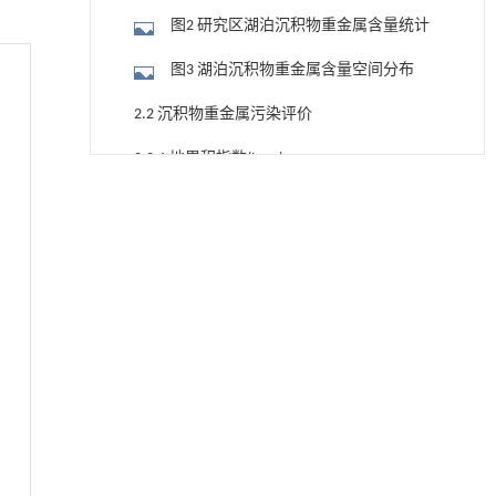
图2 研究区湖泊沉积物重金属含量统计
图3 湖泊沉积物重金属含量空间分布
2.2 沉积物重金属污染评价
2.2.1 地累积指数(Igeo)
降温路面涂层混合反射行为及其对道路光环境
[1]
图4 沉积物重金属地累积指数(Igeo)箱型
安全的影响研究
Engineering
图
. 2026, Vol.58(3): 1-303
2.2.2 污染负荷指数(PLI)
https://doi.org/10.1016/j.eng.2025.06.014
图5 沉积物重金属污染系数(Pij)箱型图
基于均相催化剂的两段式水热液化实现丙烯腈-
[2]
丁二烯-苯乙烯共聚物的分步脱氮与液化
图6 沉积物重金属污染负荷指数(a)和潜
Engineering
. 2026, Vol.58(3): 1-303
在生态风险指数(b)
https://doi.org/10.1016/j.eng.2025.12.037
2.2.3 潜在生态风险指数(RI)
内置陶瓷驱动单元的厘米级可重构压电机器人
[3]
图7 沉积物重金属潜在生态风险指数
Engineering
. 2026, Vol.58(3): 1-303
2.2.4 沉积物质量基准及毒性评价
https://doi.org/10.1016/j.eng.2025.06.043