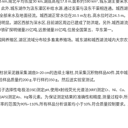
2
北平均长度30 km,湖底高程17.8 m,面积约180 km
,城东湖主要来
河。此外,城东湖作为汲东灌区补给水源,通过支渠与汲东干渠相连通。城西
来水及地面径流。城西湖正常水位在20.5 m左右,高水位时达24.5 m
用明显。湖区西部为深水区,目前湖区周边已建成了防洪堤。另外,城西湖
铁矿探明储量25亿吨,远景储量35亿吨,位居全国第五、华东第一。
围网养殖区,湖区流域分布较多畜禽养殖场。城东湖和城西湖流域内大宗农
状采泥器采集湖底0~20 cm的连续土壤柱,共采集沉积物样品60件,其中
样品质量约200 g,平行样约350 g。然后送实验室测试。
选择性电极法(ISE)测定pH,使用X射线荧光光谱法(XRF)测定Cr、Ni、Cu、
光法(AFS)测定As、Hg等元素。为保证测定结果的准确性和精度,测量过程中,
收率的范围为90%~110%,所有样品分析误差均小于10%,符合质量控制要求