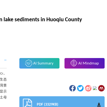
 in lake sediments in Huoqiu County
AI Summary
AI Mindmap
Cr、
在生态
过背景
数显示
成土母
PDF (3329KB)