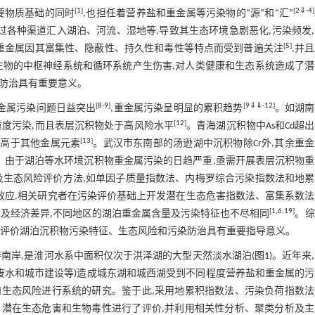
[
1
]
[
2
⇓
-
4
]
要物质基础的同时
,也担任着营养盐和重金属等污染物的“源”和“汇”
过各种渠道汇入湖泊、河流、湿地等,导致其生态环境急剧恶化,污染频发
[
5
]
重金属因其富集性、隐蔽性、持久性和毒性等特点而受到普遍关注
,并
生物的中枢神经系统和循环系统产生伤害,对人类健康和生态系统造成了潜
染防治具有重要意义。
[
8
-
9
]
[
9
⇓
⇓
-
12
]
金属污染问题日益突出
,重金属污染呈明显的累积趋势
。如湖南
[
12
]
为偏重度污染,而且表层沉积物处于高风险水平
。青海湖沉积物中As和Cd超
[
13
]
险均高于其他金属元素
。武汉市东南部的汤逊湖中沉积物除Cr外,其余重
。由于湖泊等水环境沉积物重金属污染的日趋严重,亟需开展表层沉积物重
及生态风险评价方法,如单因子质量指数法、内梅罗综合污染指数法和地累
效应,相关研究者在污染评价基础上开发潜在生态危害指数法、富集系数法
[
1
,
6
,
19
]
及经济差异,不同地区的湖泊重金属含量及污染特征也不尽相同
。综
观评价湖泊沉积物污染特征、生态风险和污染防治具有重要指导意义。
南岸,是淮河水系中面积仅次于洪泽湖的大型天然淡水湖泊(
图1
)。近年来
废水和城市建设等)造成城东湖和城西湖受到不同程度营养盐和重金属的
生态风险进行系统的研究。鉴于此,采用地累积指数法、污染负荷指数法
潜在生态危害和生物毒性进行了评价,并利用相关性分析、聚类分析及主