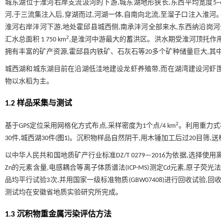
城东湖位于淮河右岸支流汲河的下游,城东湖地形狭长,东西平均宽度5~6 km,南
河,于三流集注入后,穿湖而过,河湖一体,自南向北流,至溜子口注入淮
淮河右岸沣河下游,地处霍邱县城西侧,南承沣河全部来水,东西纳沿岗河全部
2
汇水总面积 1 750 km
,是淮河中游最大的蓄洪区。洪水期受淮河顶托作
拥有丰富的矿产资源,霍邱县内铁矿、石灰石等20多个矿种储量巨大,其中
城西湖和城东湖目前在沿湖低洼地建设龙虾养殖带,而在湖湾建设河虾
物以水稻为主。
1.2 样品采集与测试
2
基于GPS定位采用网格化方式布点,采样密度为1个点/4 km
。利用重力式柱
30件,城西湖30件(
图1
)。沉积物样品自然阴干,用木锤加工后过20目筛,送检
以中华人民共和国地质矿产行业标准DZ/T 0279—2016为依据,选择使用离子
Zn的元素含量,电感耦合等离子体质谱法(ICP-MS)测定Cd元素,原子荧
品均平行试验3次,并用国家一级标准物质(GBW07408)进行回收试验,回
测试均在安徽省地质实验研究所完成。
1.3 沉积物重金属污染评估方法