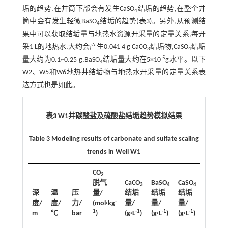
垢的趋势,在井筒下部会有发生CaSO
结垢的趋势,在整个井
4
筒中会有发生轻微BaSO
结垢的趋势(
表3
)。另外,从预测结
4
果中可以获取结垢量与地热水资源开采量的定量关系,每开
采1 L的地热水,大约会产生0.041 4 g CaCO
结垢物,CaSO
结垢
3
4
-5
量大约为0.1~0.25 g,BaSO
结垢量大约在5×10
g水平。以下
4
W2、W5和W6地热井结垢物与地热水开采量的定量关系表
达方式也是如此。
表3 W1井碳酸盐及硫酸盐结垢趋势模拟结果
Table 3 Modeling results of carbonate and sulfate scaling
trends in Well W1
CO
2
脱气
CaCO
BaSO
CaSO
3
4
4
深
温
压
量/
结垢
结垢
结垢
-
度/
度/
力/
(mol·kg
量/
量/
量/
1
-1
-1
-1
m
℃
bar
)
(g·L
)
(g·L
)
(g·L
)