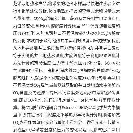
范采取地热水样品,将采集的地热水样品尽快送往实验室进
行水化学测试分析,获得地热水样品的常量元素和微量元素
含量组成。(3)CO
溶解度计算。获取从井底到井口温度和压
2
[
42
-
43
]
力值的变化,利用CO
溶解度计算模型
计算随着温度和
2
压力的变化,从井底到井口不同深度处地热水中CO
溶解度
2
的变化;本次由于没有地热井中实测的温度和压力数据,假设
从地热井底到井口温度和压力是线性减小的,并且井口温度
等于实测的井口地热水温度,井底温度等于利用理论温度计
方法计算的热储温度,压力等于静水压力的1.5倍。(4)CO
脱
2
气过程的定量化。由相邻深度处CO
溶解度的差值表征CO
2
2
脱气过程,也就是不同深度处(相邻深度)CO
的脱气量;再利用
2
不同深度处CO
脱气量和测试获取的井口处地热水中溶解态
2
CO
含量反向还原计算出不同深度处地热水中溶解态CO
含
2
2
量,即对CO
脱气过程进行定量化。(5)化学热力学模拟计
2
算。将CO
脱气过程耦合到Extended UNIQUAC化学热力学模
2
型中,即在进行不同深度处化学热力学模拟计算时,将溶解态
CO
含量作为单独成分与其他主量组分、微量元素一起输入
2
到模型中,伴随着温度和压力的变化以及CO
脱气过程,利用
2