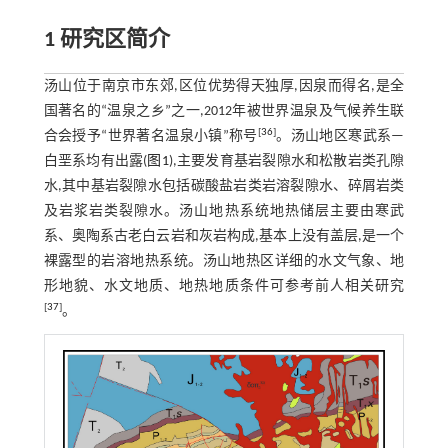
1 研究区简介
汤山位于南京市东郊,区位优势得天独厚,因泉而得名,是全
国著名的“温泉之乡”之一,2012年被世界温泉及气候养生联
[
36
]
合会授予“世界著名温泉小镇”称号
。汤山地区寒武系—
白垩系均有出露(
图1
),主要发育基岩裂隙水和松散岩类孔隙
水,其中基岩裂隙水包括碳酸盐岩类岩溶裂隙水、碎屑岩类
及岩浆岩类裂隙水。汤山地热系统地热储层主要由寒武
系、奥陶系古老白云岩和灰岩构成,基本上没有盖层,是一个
裸露型的岩溶地热系统。汤山地热区详细的水文气象、地
形地貌、水文地质、地热地质条件可参考前人相关研究
[
37
]
。