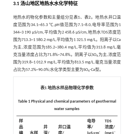
3.1 汤山地区地热水水化学特征
地热水的物化参数和主量组分见
表1
、
表2
。地热水井口温
度范围为34.1~65.3 ℃,pH值范围为7.1~8.0,电导率范围为1
344~3 190 μS/cm,平均值为2 458.6 μS/cm,地热水TDS浓度范
围为713.3~1 580.2 mg/L,平均值为1 321.5 mg/L。阳离子以Ca
为主,浓度范围为185.2~380.4 mg/L,平均值为313.8 mg/L,毫
克当量浓度占比为71.8%~74.8%。阴离子以SO
为主,浓度范
4
围为319.8~1 012.9 mg/L,平均值为813.5 mg/L,毫克当量浓度
占比为57.2%~90.0%;水化学类型主要为SO
-Ca型。
4
表1 地热水样品物理化学参数
Table 1 Physical and chemical parameters of geothermal
water samples
样
电导
TDS
品
井
井口温
率/
浓度/
-
-
编
水样
深/
度/
(μS·cm
(mg·L