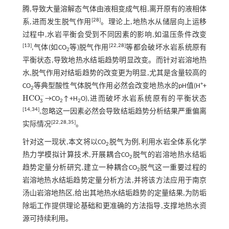
腾,导致大量溶解态气体由液相变成气相,离开原有的液相体
[
28
]
系,进而发生脱气作用
。理论上,地热水从储层向上运移
过程中,水岩平衡会受到不同因素的影响,如温压条件改变
[
13
]
[
22
,
28
]
,气体(如CO
等)脱气作用
等都会破坏水岩系统原有
2
平衡状态,导致地热水结垢趋势明显改变。而针对岩溶地热
水,脱气作用对结垢趋势的改变更为明显,尤其是含量较高的
+
CO
等典型酸性气体脱气作用必然会改变地热水的pH值(H
+
2
−
HCO
→CO
↑+H
O),进而破坏水岩系统原有的平衡状态
HCO
3
-
3
2
2
[
14
,
34
]
,忽略这一因素必然会导致结垢趋势分析结果严重偏离
[
22
,
28
,
35
]
实际情况
。
针对这一现状,本文将以CO
脱气为例,利用水岩全体系化学
2
热力学模拟计算技术,开展耦合CO
脱气的岩溶地热水结垢
2
趋势定量分析研究,建立一种耦合CO
脱气这一重要过程的
2
岩溶地热水结垢趋势定量分析方法,并将该方法应用于南京
汤山岩溶地热区,给出其地热水结垢趋势的定量结果,为防垢
除垢工作提供理论基础和更准确的方法指导,支撑地热水资
源可持续利用。