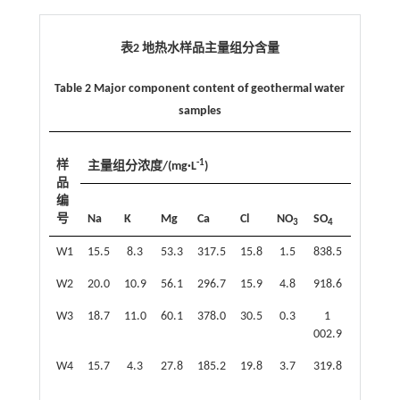
表2 地热水样品主量组分含量
Table 2 Major component content of geothermal water
samples
-1
样
主量组分浓度/(mg·L
)
品
编
号
Na
K
Mg
Ca
Cl
NO
SO
HCO
3
4
3
W1
15.5
8.3
53.3
317.5
15.8
1.5
838.5
166.2
W2
20.0
10.9
56.1
296.7
15.9
4.8
918.6
102.5
W3
18.7
11.0
60.1
378.0
30.5
0.3
1
141.4
002.9
W4
15.7
4.3
27.8
185.2
19.8
3.7
319.8
270.5