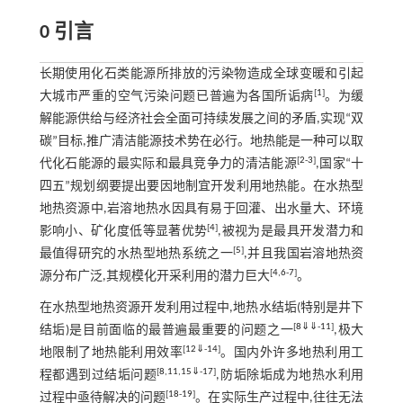
0 引言
长期使用化石类能源所排放的污染物造成全球变暖和引起
[
1
]
大城市严重的空气污染问题已普遍为各国所诟病
。为缓
解能源供给与经济社会全面可持续发展之间的矛盾,实现“双
碳”目标,推广清洁能源技术势在必行。地热能是一种可以取
[
2
-
3
]
代化石能源的最实际和最具竞争力的清洁能源
,国家“十
四五”规划纲要提出要因地制宜开发利用地热能。在水热型
地热资源中,岩溶地热水因具有易于回灌、出水量大、环境
[
4
]
影响小、矿化度低等显著优势
,被视为是最具开发潜力和
[
5
]
最值得研究的水热型地热系统之一
,并且我国岩溶地热资
[
4
,
6
-
7
]
源分布广泛,其规模化开采利用的潜力巨大
。
在水热型地热资源开发利用过程中,地热水结垢(特别是井下
[
8
⇓
⇓
-
11
]
结垢)是目前面临的最普遍最重要的问题之一
,极大
[
12
⇓
-
14
]
地限制了地热能利用效率
。国内外许多地热利用工
[
8
,
11
,
15
⇓
-
17
]
程都遇到过结垢问题
,防垢除垢成为地热水利用
[
18
-
19
]
过程中亟待解决的问题
。在实际生产过程中,往往无法