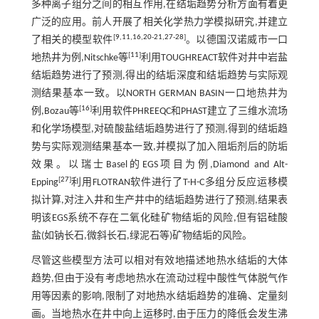
多种离子组分之间的相互作用,在结垢趋势分析方面有着更
广泛的应用。前人开展了相关化学热力学模拟研究,并建立
[
9
,
11
,
16
,
20
-
21
,
27
-
28
]
了相关的模型软件
。以德国汉诺威市一口
[
11
]
地热井为例,Nitschke等
利用TOUGHREACT软件对井中岩盐
结垢趋势进行了预测,得出的结垢深度和结垢趋势与实际观
测结果基本一致。以NORTH GERMAN BASIN一口地热井为
[
16
]
例,Bozau等
利用软件PHREEQC和PHAST建立了三维水流场
和化学场模型,对硫酸盐结垢趋势进行了预测,得到的结垢趋
势与实际观测结果基本一致,并模拟了加入阻垢剂后的防垢
效果。以瑞士Basel的EGS项目为例,Diamond and Alt-
[
27
]
Epping
利用FLOTRAN软件进行了T-H-C多组分反应运移模
拟计算,对注入井和生产井中的结垢趋势进行了预测,结果表
明该EGS系统不存在二氧化硅矿物结垢的风险,但有铝硅酸
盐(如钠长石,微斜长石,绿泥石等)矿物结垢的风险。
尽管这些模型方法可以相对有效地描述地热水结垢的大体
趋势,但由于没有考虑地热水在流动过程中酸性气体脱气作
用等因素的影响,限制了对地热水结垢趋势的准确、定量刻
画。当地热水在井中向上运移时,由于压力的降低会发生沸