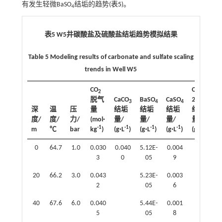
有发生轻微BaSO
结垢的趋势(
表5
)。
4
表5 W5井碳酸盐及硫酸盐结垢趋势模拟结果
Table 5 Modeling results of carbonate and sulfate scaling
trends in Well W5
CO
CaSO
·
2
4
脱气
CaCO
BaSO
CaSO
2H
O
3
4
4
2
深
温
压
量
结垢
结垢
结垢
结垢
度/
度/
力/
(mol·
量/
量/
量/
量/
-1
-1
-1
-1
-1
m
℃
bar
kg
)
(g·L
)
(g·L
)
(g·L
)
(g·L
)
0
64.7
1.0
0.030
0.040
5.12E-
0.004
3
0
05
9
20
66.2
3.0
0.043
5.23E-
0.003
2
05
6
40
67.6
6.0
0.040
5.44E-
0.001
5
05
8