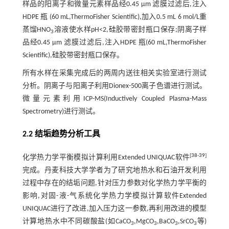
样品的阳离子和微量元素样品经0.45 μm 滤膜过滤后,注入
HDPE 瓶 (60 mL,ThermoFisher Scientific),加入0.5 mL 6 mol/L重
蒸馏HNO
溶液使水样pH<2,硅胶带密封瓶口保存;阴离子样
3
品经0.45 μm 滤膜过滤后,注入HDPE 瓶(60 mL,ThermoFisher
Scientific),硅胶带密封瓶口保存。
所有水样在采集完成后的两周内送往相关实验室进行测试
分析。阴离子与阳离子利用Dionex-500离子色谱进行测试。
微量元素利用ICP-MS(Inductively Coupled Plasma-Mass
Spectrometry)进行测试。
2.2 结垢趋势分析工具
[
38
-
39
]
化学热力学平衡模拟计算利用Extended UNIQUAC软件
完成。丹麦科技大学学者为了研究地热水和石油开发利用
过程中存在的结垢问题,针对压力参数对化学热力学平衡的
影响,对固-液-气系统化学热力学模拟计算软件Extended
UNIQUAC进行了改进,加入压力这一参数,再利用改进的模型
计算地热水中不同碳酸盐(如CaCO
,MgCO
,BaCO
,SrCO
等)
3
3
3
3