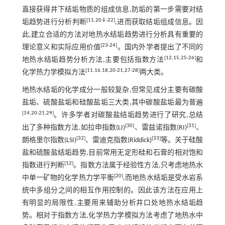
直接获得井下结垢物质的组成信息,防垢的第一步需要对结
[
11
,
20
⇓
-
22
]
垢趋势进行分析判断
,进而获取结垢组成信息。因
此,建立合适的方法对地热水结垢趋势进行分析具有重要的
[
23
-
24
]
理论意义和实际应用价值
。国内外学者提出了不同的
[
12
,
15
,
25
-
26
]
地热水结垢趋势分析方法,主要包括指数方法
和
[
11
,
16
,
18
,
20
-
21
,
27
-
28
]
化学热力学模拟方法
两大类。
地热水结垢的化学成分一般较复杂,但常见成分主要有碳酸
盐垢、硫酸盐垢和硅酸盐垢三大类,其中碳酸盐垢最为普遍
[
14
,
20
-
21
,
29
]
。许多学者对碳酸盐结垢趋势进行了研究,总结
[
30
]
[
31
]
出了多种指数方法,如拉申指数(LI)
、雷兹诺指数(RI)
、
[
32
]
[
33
]
朗格里尔指数(LSI)
、雷迪克指数(Riddick)
等。关于硅酸
盐和硫酸盐结垢趋势,目前常用无定形硅和石膏的相对饱和
[
12
]
指数进行判断
。指数方法属于经验性方法,只考虑地热水
[
20
]
中单一矿物的化学热力学平衡
,而地热水结垢是受水岩系
统中多组分之间的相互作用控制的。因此该方法在应用上
有明显的局限性,主要用来辅助分析井口处地热水结垢趋
势。相对于指数方法,化学热力学模拟方法考虑了地热水中