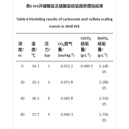
表6 W6井碳酸盐及硫酸盐结垢趋势模拟结果
Table 6 Modeling results of carbonate and sulfate scaling
trends in Well W6
CaCO
BaSO
3
4
深
温
压
CO
脱气
结垢
结垢
2
度/
度/
力/
量/
量/
量/
-1
-1
-1
m
℃
bar
(mol·kg
)
(g·L
)
(g·L
)
0
34.1
1
0.051 2
0.060 9
2.14E-
05
20
35.3
3
0.071 8
2.28E-
05
40
36.5
6
0.065 8
2.55E-
05
60
37.7
9
0.060 3
2.75E-
05