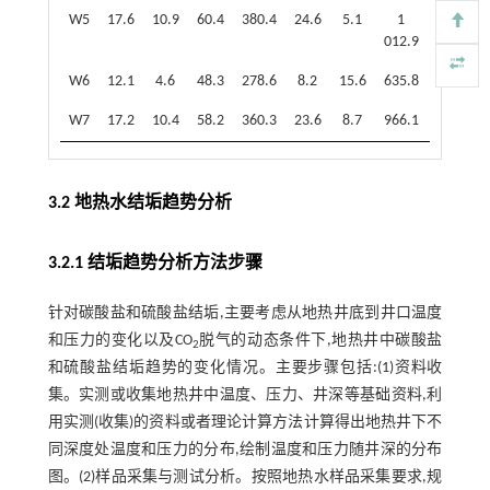
W5
17.6
10.9
60.4
380.4
24.6
5.1
1
130.8
012.9
W6
12.1
4.6
48.3
278.6
8.2
15.6
635.8
254.6
W7
17.2
10.4
58.2
360.3
23.6
8.7
966.1
182.1
3.2 地热水结垢趋势分析
3.2.1 结垢趋势分析方法步骤
针对碳酸盐和硫酸盐结垢,主要考虑从地热井底到井口温度
和压力的变化以及CO
脱气的动态条件下,地热井中碳酸盐
2
和硫酸盐结垢趋势的变化情况。主要步骤包括:(1)资料收
集。实测或收集地热井中温度、压力、井深等基础资料,利
用实测(收集)的资料或者理论计算方法计算得出地热井下不
同深度处温度和压力的分布,绘制温度和压力随井深的分布
图。(2)样品采集与测试分析。按照地热水样品采集要求,规