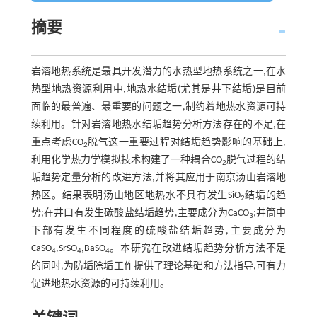
摘要
岩溶地热系统是最具开发潜力的水热型地热系统之一,在水
热型地热资源利用中,地热水结垢(尤其是井下结垢)是目前
面临的最普遍、最重要的问题之一,制约着地热水资源可持
续利用。针对岩溶地热水结垢趋势分析方法存在的不足,在
重点考虑CO
脱气这一重要过程对结垢趋势影响的基础上,
2
利用化学热力学模拟技术构建了一种耦合CO
脱气过程的结
2
垢趋势定量分析的改进方法,并将其应用于南京汤山岩溶地
热区。结果表明汤山地区地热水不具有发生SiO
结垢的趋
2
势;在井口有发生碳酸盐结垢趋势,主要成分为CaCO
;井筒中
3
下部有发生不同程度的硫酸盐结垢趋势,主要成分为
CaSO
,SrSO
,BaSO
。本研究在改进结垢趋势分析方法不足
4
4
4
的同时,为防垢除垢工作提供了理论基础和方法指导,可有力
促进地热水资源的可持续利用。