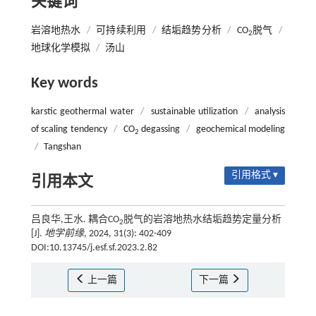
关键词
岩溶地热水
/
可持续利用
/
结垢趋势分析
/
CO
脱气
/
2
地球化学模拟
/
汤山
Key words
karstic geothermal water
/
sustainable utilization
/
analysis
of scaling tendency
/
CO
degassing
/
geochemical modeling
2
/
Tangshan
引用格式 ▾
引用本文
吕良华,王水. 耦合CO
脱气的岩溶地热水结垢趋势定量分析
2
[J].
地学前缘
, 2024, 31(3): 402-409
DOI:10.13745/j.esf.sf.2023.2.82
上一篇
下一篇