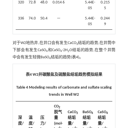
320
72.8
48.0
0.014 6
5.44E-
0.215
05
5
336
74.0
50.4
—
5.44E-
0.244
05
9
对于W2地热井,在井口会有发生CaCO
结垢的趋势,在井筒中
3
下部会有发生CaSO
和CaSO
·2H
O结垢的趋势,在整个井筒
4
4
2
中会有发生轻微BaSO
结垢的趋势(
表4
)。
4
表4 W2井碳酸盐及硫酸盐结垢趋势模拟结果
Table 4 Modeling results of carbonate and sulfate scaling
trends in Well W2
CO
CaSO
·
2
4
脱气
CaCO
BaSO
CaSO
2H
O
3
4
4
2
深
温
压
量
结垢
结垢
结垢
结垢
度/
度/
力/
(mol·
量/
量/
量/
量/