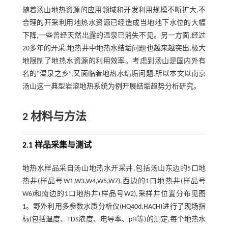
随着汤山地热资源的应用领域和开发利用规模不断扩大,不
合理的开采利用地热水资源已经造成当地地下水位的大幅
下降,一些曾经天然出露的温泉已消失不见。另一方面,经过
20多年的开采,地热井中地热水结垢问题也越来越突出,极大
地限制了地热水资源的利用效率。考虑到汤山是国内外有
名的“温泉之乡”,又面临着地热水结垢问题,所以本文以南京
汤山这一典型岩溶地热系统为例开展结垢趋势分析研究。
2 材料与方法
2.1 样品采集与测试
地热水样品采自汤山地热水开采井,包括汤山东边的5口地
热井(样品号W1,W3,W4,W5,W7),西边的1口地热井(样品号
W6)和南边的1口地热井(样品号W2),采样井位置分布见
图
1
。野外利用多参数水质分析仪(HQ40d,HACH)进行了现场指
标(包括温度、TDS浓度、电导率、pH等)的测定,每个地热水