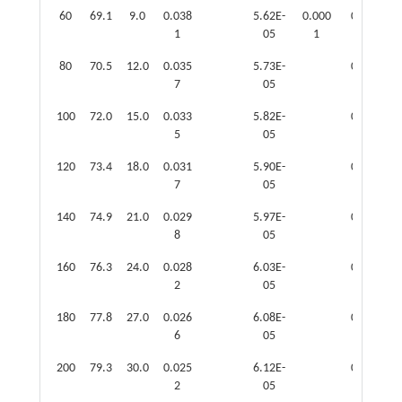
60
69.1
9.0
0.038
5.62E-
0.000
0.005
1
05
1
3
80
70.5
12.0
0.035
5.73E-
0.081
7
05
7
100
72.0
15.0
0.033
5.82E-
0.151
5
05
0
120
73.4
18.0
0.031
5.90E-
0.212
7
05
0
140
74.9
21.0
0.029
5.97E-
0.272
8
05
0
160
76.3
24.0
0.028
6.03E-
0.325
2
05
1
180
77.8
27.0
0.026
6.08E-
0.374
6
05
1
200
79.3
30.0
0.025
6.12E-
0.419
2
05
5