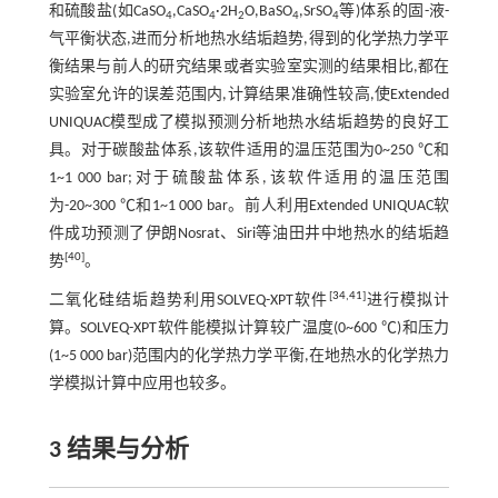
和硫酸盐(如CaSO
,CaSO
·2H
O,BaSO
,SrSO
等)体系的固-液-
4
4
2
4
4
气平衡状态,进而分析地热水结垢趋势,得到的化学热力学平
衡结果与前人的研究结果或者实验室实测的结果相比,都在
实验室允许的误差范围内,计算结果准确性较高,使Extended
UNIQUAC模型成了模拟预测分析地热水结垢趋势的良好工
具。对于碳酸盐体系,该软件适用的温压范围为0~250 ℃和
1~1 000 bar;对于硫酸盐体系,该软件适用的温压范围
为-20~300 ℃和1~1 000 bar。前人利用Extended UNIQUAC软
件成功预测了伊朗Nosrat、Siri等油田井中地热水的结垢趋
[
40
]
势
。
[
34
,
41
]
二氧化硅结垢趋势利用SOLVEQ-XPT软件
进行模拟计
算。SOLVEQ-XPT软件能模拟计算较广温度(0~600 ℃)和压力
(1~5 000 bar)范围内的化学热力学平衡,在地热水的化学热力
学模拟计算中应用也较多。
3 结果与分析