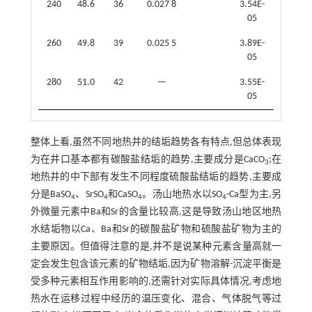
240
48.6
36
0.027 8
3.54E-
05
260
49.8
39
0.025 5
3.89E-
05
280
51.0
42
—
3.55E-
05
整体上看,虽然不同地热井的结垢趋势各有特点,但总体表现
为在井口基本都有碳酸盐结垢的趋势,主要成分是CaCO
;在
3
地热井的中下部有发生不同程度硫酸盐结垢的趋势,主要成
分是BaSO
、SrSO
和CaSO
。汤山地热水以SO
-Ca型为主,另
4
4
4
4
外微量元素中Ba和Sr的含量比较高,这是导致汤山地区地热
水结垢物以Ca、Ba和Sr的碳酸盐矿物和硫酸盐矿物为主的
主要原因。但值得注意的是,并不是说某种元素含量高就一
定会发生包含该元素的矿物结垢,因为矿物溶解-沉淀平衡是
受多种元素相互作用影响的,还需针对实际具体情况,考虑地
热水在运移过程中经历的温压变化、混合、气体脱气等过