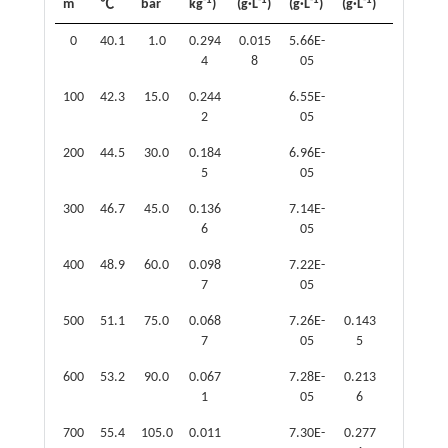
-1
-1
-1
-1
-1
m
℃
bar
kg
)
(g·L
)
(g·L
)
(g·L
)
(g·L
)
0
40.1
1.0
0.294
0.015
5.66E-
4
8
05
100
42.3
15.0
0.244
6.55E-
2
05
200
44.5
30.0
0.184
6.96E-
5
05
300
46.7
45.0
0.136
7.14E-
6
05
400
48.9
60.0
0.098
7.22E-
0.057
7
05
8
500
51.1
75.0
0.068
7.26E-
0.143
7
05
5
600
53.2
90.0
0.067
7.28E-
0.213
1
05
6
700
55.4
105.0
0.011
7.30E-
0.277