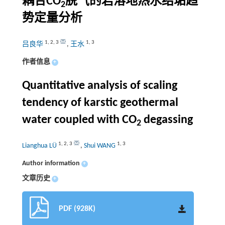
耦合CO
脱气的岩溶地热水结垢趋
2
势定量分析
1
,
2
,
3
1
,
3
吕良华
,
王水
作者信息
+
Quantitative analysis of scaling
tendency of karstic geothermal
water coupled with CO
degassing
2
1
,
2
,
3
1
,
3
Lianghua LÜ
,
Shui WANG
Author information
+
文章历史
+
PDF (928K)