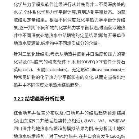
化学热力学模拟软件连续进行从井底到井口不同深度处的
水-岩全体系化学热力学平衡计算,直到达到平衡状态。(6)获
取结垢定量结果。根据不同深度处化学热力学平衡计算结
果,逐一判断不同矿物的化学热力学平衡状态,进而获取地热
井中不同深度处地热水中结垢物的定量结果(即每开采单位
地热水资源量,结垢物中不同垢质成分的含量)。
针对二氧化硅结垢,考虑从地热井底到井口温度和压力的变
化以及CO
脱气的动态条件下,利用SOLVEQ-XPT软件计算石
2
英(quartz)、玉髓(chalcedony)、无定形硅(silica-amorphous)三
种常见矿物的化学热力学平衡状态的变化,从而定量得出地
热井中不同深度处地热水结垢趋势。
3.2.2 结垢趋势分析结果
综合地热井位置分布以及7口地热井的结垢趋势预测结果
(汤山东边5口井结垢趋势特点相近),以W1、W2、W5和W6
四口深井的地热水结垢趋势模拟结果为例,来分析汤山地区
地热水结垢趋势。对于W1地热井,在井口会有发生CaCO
结
3