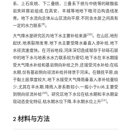
系、上石炭统、下二叠统、三叠系下统与中统等的碳酸盐
岩夹碎屑岩组成,在高安、丰城等地地下暗河沿构造线发
育。地下水流向总体从山区流向平原,不同含水层之间具有
[
9
]
一定的水力联系
。
[
10
]
大气降水是研究区内地下水主要补给来源
。在山区,地形
起伏,地表裂隙发育,地下水主要受降水垂直入渗补给,地下
水径流速度快。在河谷地段,河床深切造成赋存于砂砾石层
中的地下水与地表水水力联系较为密切,地下水在丰水期接
受大气降水补给和基岩侧向补给之外,还接受河水补给;在枯
水期,仅有基岩侧向径流补给并排泄于河床。在赣抚平原,由
于黏土层厚度较大,地下水接受大气降雨垂直入渗补给量较
少,尤其在丰水期,降雨入渗系数较小,一般小于0.08,主要受
[
10
]
到侧向径流补给
。研究区地下水位在枯水期和丰水期呈
[
11
]
现动态变化特征,枯水期水位下降,丰水期水位上升
。
2 材料与方法