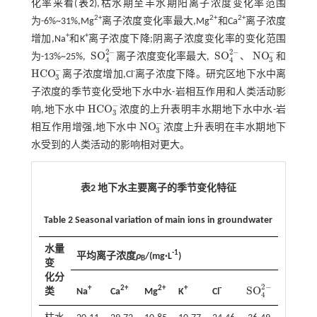
化率来看(
表2
),枯水期至丰水期阳离子浓度变化率范围
2+
2+
2+
为-6%~31%,Mg
离子浓度变化率最大,Mg
和Ca
离子浓度
+
+
增加,Na
和K
离子浓度下降;阴离子浓度变化率的变化范围
2
−
2
−
−
S
O
S
O
N
O
为-13%~25%,
离子浓度变化率最大,
、
和
S
O
4
2
-
S
O
4
2
-
N
O
3
-
3
4
4
−
H
C
O
-
离子浓度增加,Cl
离子浓度下降。研究区地下水中离
H
C
O
3
-
3
子浓度的季节变化受地下水中水-岩相互作用和人类活动影
−
HCO
响,地下水中
浓度的上升表明丰水期地下水中水-岩
HCO
3
-
3
−
N
O
相互作用增强,地下水中
浓度上升表明在丰水期地下
N
O
3
-
3
水受到的人类活动的影响相对更大。
表2 地下水主要离子的季节变化特征
Table 2 Seasonal variation of main ions in groundwater
水量
-1
平均离子浓度
ρ
/(mg·L
)
B
变
化分
2
−
−
SO
NO
+
2+
2+
+
-
类
Na
Ca
Mg
K
Cl
SO
4
2
-
NO
3
-
3
4