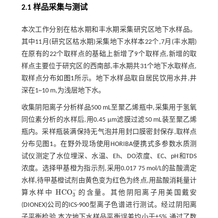
2.1 样品采集与测试
本次工作分别在枯水期和丰水期采集研究区地下水样品。
其中11月(研究区枯水期)采集地下水样本22个,7月(丰水期)
在原有的22个取样点的基础上新增了9个取样点,新增的取
样点主要位于研究区的西南部,丰水期共31个地下水取样点,
取样点分布如
图1
所示。地下水样品取自居民饮用水井,井
深在1~10 m,为浅层地下水。
收集阴阳离子分析样品500 mL至聚乙烯瓶中,采集用于氢氧
同位素分析的水样后,用0.45 μm滤膜过滤50 mL装至聚乙烯
瓶内。采样瓶装满保持无气泡并用封口膜密封保存,取样点
分布见
图1
。在野外现场使用HORIBA便携式多参数水质测
试仪测定了水位埋深、水温、Eh、DO浓度、EC、pH和TDS
浓度。选择甲基橙为指示剂,采用0.017 75 mol/L的盐酸滴定
水样,待甲基橙试剂由黄色变为红色为终点,用盐酸消耗量计
−
HCO
算水样中
的含量。其他阴阳离子用美国戴安
HCO
3
-
3
(DIONEX)公司的ICS-900型离子色谱进行测试。经过阴阳离
子平衡检验,本次地下水样品平衡误差均小于±5%,通过了数