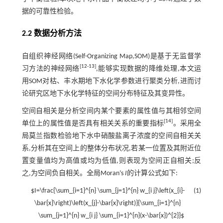
据的可靠性检验。
2.2 数据分析方法
自组织神经网络(Self-Organizing Map,SOM)是基于无监督学
[
12
-
13
]
习方法的神经网络
,能够实现数据的降维处理,本文运
用SOM对枯、丰水期地下水化学参数进行聚类分析,进而讨
论研究区地下水化学特征的空间分布特征及其变异性。
空间自相关是分析空间内某个要素的属性值与其相邻空间
[
14
]
单位上的属性值是否具有相关关系的重要指标
。采用全
局莫兰指数检验地下水中硝酸盐离子浓度的空间自相关关
系,分析其在空间上的整体分布状况,若某一位置及其附近位
置变量值均为高值或均为低值,则表现为空间正自相关;反
之,为空间负自相关。全局Moran’s
I
的计算公式如下:
$I=\frac{\sum_{i=1}^{n} \sum_{j=1}^{n} w_{i j}\left(x_{i}-
(1)
\bar{x}\right)\left(x_{j}-\bar{x}\right)}{\sum_{i=1}^{n}
\sum_{j=1}^{n} w_{i j} \sum_{i=1}^{n}(x-\bar{x})^{2}}$