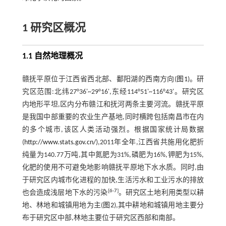
1 研究区概况
1.1 自然地理概况
赣抚平原位于江西省西北部、鄱阳湖的西南方向(
图1
)。研
究区范围:北纬27°36'~29°16',东经114°51'~116°43'。研究区
内地形平坦,区内分布赣江和抚河两条主要河流。赣抚平原
是我国中部重要的农业生产基地,同时横跨包括南昌市在内
的多个城市,该区人类活动强烈。根据国家统计局数据
(
http://www.stats.gov.cn/
),2011年全年,江西省共施用化肥折
纯量为140.77万吨,其中氮肥为31%,磷肥为16%,钾肥为15%,
化肥的使用不可避免地影响赣抚平原地下水水质。同时,由
于研究区内城市化进程的加快,生活污水和工业污水的排放
[
6
-
7
]
也会造成浅层地下水的污染
。研究区土地利用类型以耕
地、林地和城镇用地为主(
图2
),其中耕地和城镇用地主要分
布于研究区中部,林地主要位于研究区西部和南部。