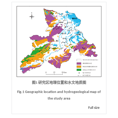
图1 研究区地理位置和水文地质图
Fig.1 Geographic location and hydrogeological map of
the study area
Full size