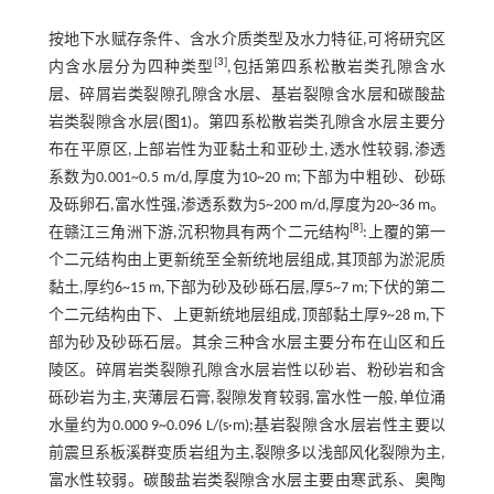
按地下水赋存条件、含水介质类型及水力特征,可将研究区
[
3
]
内含水层分为四种类型
,包括第四系松散岩类孔隙含水
层、碎屑岩类裂隙孔隙含水层、基岩裂隙含水层和碳酸盐
岩类裂隙含水层(
图1
)。第四系松散岩类孔隙含水层主要分
布在平原区,上部岩性为亚黏土和亚砂土,透水性较弱,渗透
系数为0.001~0.5 m/d,厚度为10~20 m;下部为中粗砂、砂砾
及砾卵石,富水性强,渗透系数为5~200 m/d,厚度为20~36 m。
[
8
]
在赣江三角洲下游,沉积物具有两个二元结构
:上覆的第一
个二元结构由上更新统至全新统地层组成,其顶部为淤泥质
黏土,厚约6~15 m,下部为砂及砂砾石层,厚5~7 m;下伏的第二
个二元结构由下、上更新统地层组成,顶部黏土厚9~28 m,下
部为砂及砂砾石层。其余三种含水层主要分布在山区和丘
陵区。碎屑岩类裂隙孔隙含水层岩性以砂岩、粉砂岩和含
砾砂岩为主,夹薄层石膏,裂隙发育较弱,富水性一般,单位涌
水量约为0.000 9~0.096 L/(s·m);基岩裂隙含水层岩性主要以
前震旦系板溪群变质岩组为主,裂隙多以浅部风化裂隙为主,
富水性较弱。碳酸盐岩类裂隙含水层主要由寒武系、奥陶