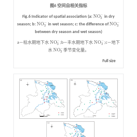
图6 空间自相关指标
−
N
O
Fig.6 Indicator of spatial association (a:
in dry
N
O
3
-
3
−
−
N
O
N
O
season; b:
in wet season; c: the difference of
N
O
3
-
N
O
3
-
3
3
between dry season and wet season)
−
−
N
O
N
O
a—枯水期地下水
;b—丰水期地下水
;c—地下
N
O
3
-
N
O
3
-
3
3
−
N
O
水
季节变化量。
N
O
3
-
3
Full size