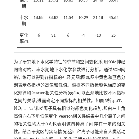
枯水
20.11
29.72
10.85
10.77
24.46
36.49
41.78
期
丰水
18.88
38.82
11.54
10.29
21.18
45.62
46.72
期
变化
-6
31
6
-4
-13
25
12
率/%
为了研究地下水化学特征的季节和空间变化,利用SOM神经
网络对枯、丰水期地下水化学参数进行分析。通过SOM网
络训练可以得到各指标的神经元图(
图3
),图中黄色和蓝色分
别表示各指标的高值和低值。根据不同指标颜色梯度的变
化规律和Pearson相关性分析(
表3
)可以直观地比较不同指标
-
之间的关系,进而确定不同指标的相关性。如
图3
所示,Cl
、
−
N
O
+
+
、Na
和K
离子具有相似的颜色变化趋势,即由左上角
N
O
3
-
3
高值向右下角低值变化,Pearson相关性结果中几个离子之间
的相关性均大于0.6,也表明这四种离子间存在一定的相关
性。结合研究区的实际情况,这四种离子可能来自人类活动
[
20
]
2+