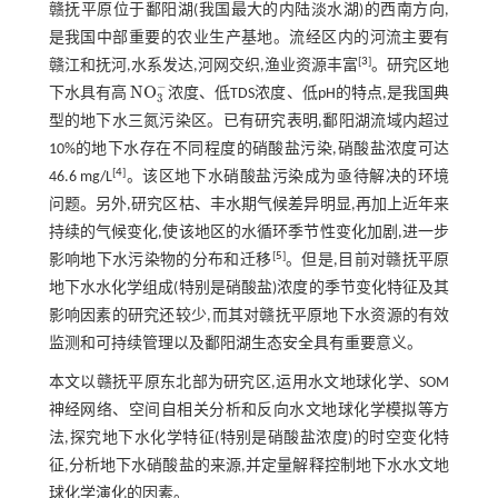
赣抚平原位于鄱阳湖(我国最大的内陆淡水湖)的西南方向,
是我国中部重要的农业生产基地。流经区内的河流主要有
[
3
]
赣江和抚河,水系发达,河网交织,渔业资源丰富
。研究区地
−
N
O
下水具有高
浓度、低TDS浓度、低pH的特点,是我国典
N
O
3
-
3
型的地下水三氮污染区。已有研究表明,鄱阳湖流域内超过
10%的地下水存在不同程度的硝酸盐污染,硝酸盐浓度可达
[
4
]
46.6 mg/L
。该区地下水硝酸盐污染成为亟待解决的环境
问题。另外,研究区枯、丰水期气候差异明显,再加上近年来
持续的气候变化,使该地区的水循环季节性变化加剧,进一步
[
5
]
影响地下水污染物的分布和迁移
。但是,目前对赣抚平原
地下水水化学组成(特别是硝酸盐)浓度的季节变化特征及其
影响因素的研究还较少,而其对赣抚平原地下水资源的有效
监测和可持续管理以及鄱阳湖生态安全具有重要意义。
本文以赣抚平原东北部为研究区,运用水文地球化学、SOM
神经网络、空间自相关分析和反向水文地球化学模拟等方
法,探究地下水化学特征(特别是硝酸盐浓度)的时空变化特
征,分析地下水硝酸盐的来源,并定量解释控制地下水水文地
球化学演化的因素。