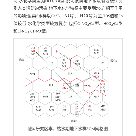
高,水化学类型为HCO
-Ca型,说明该类地下水没有或很少受
3
到人类活动的污染,地下水化学特征主要受到水-岩相互作用
−
−
N
O
H
C
O
2+
的影响;聚类3水样以Ca
、
、
为主,TDS值和Eh
N
O
3
-
H
C
O
3
-
3
3
值较低,水化学类型较为复杂,包括Cl·NO
-Ca型、HCO
-Ca型
3
3
和Cl·NO
-Ca·Mg型。
3
图4 研究区丰、枯水期地下水样SOM网格图