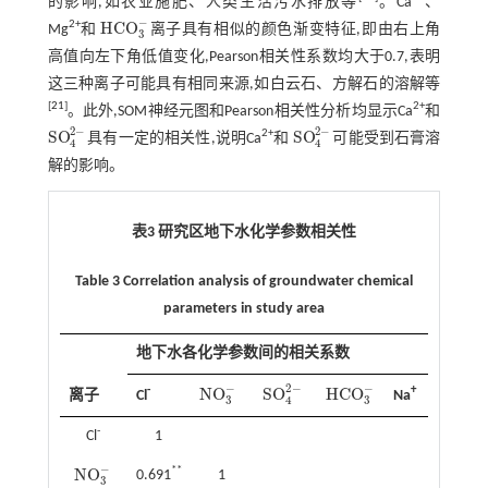
的影响,如农业施肥、人类生活污水排放等
。Ca
、
−
H
C
O
2+
Mg
和
离子具有相似的颜色渐变特征,即由右上角
H
C
O
3
-
3
高值向左下角低值变化,Pearson相关性系数均大于0.7,表明
这三种离子可能具有相同来源,如白云石、方解石的溶解等
[
21
]
2+
。此外,SOM神经元图和Pearson相关性分析均显示Ca
和
2
−
2
−
S
O
S
O
2+
具有一定的相关性,说明Ca
和
可能受到石膏溶
S
O
4
2
-
S
O
4
2
-
4
4
解的影响。
表3 研究区地下水化学参数相关性
Table 3 Correlation analysis of groundwater chemical
parameters in study area
地下水各化学参数间的相关系数
2
−
−
−
S
O
N
O
H
C
O
-
+
+
离子
Cl
Na
K
S
O
4
2
-
N
O
3
-
H
C
O
3
-
3
3
4
-
Cl
1
−
**
N
O
0.691
1
N
O
3
-
3