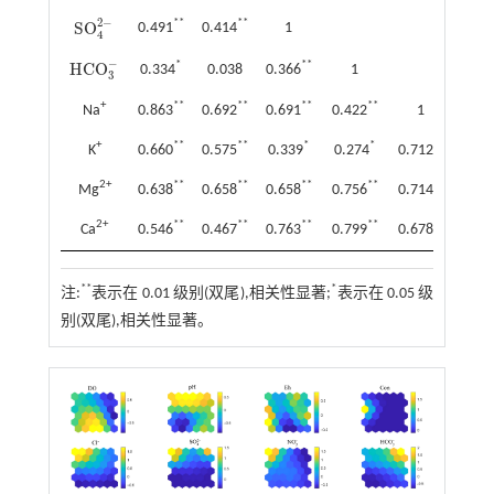
2
−
**
**
S
O
0.491
0.414
1
S
O
4
2
-
4
−
*
**
H
C
O
0.334
0.038
0.366
1
H
C
O
3
-
3
+
**
**
**
**
Na
0.863
0.692
0.691
0.422
1
+
**
**
*
*
**
K
0.660
0.575
0.339
0.274
0.712
1
2+
**
**
**
**
**
Mg
0.638
0.658
0.658
0.756
0.714
0.37
2+
**
**
**
**
**
Ca
0.546
0.467
0.763
0.799
0.678
0.37
**
*
注:
表示在 0.01 级别(双尾),相关性显著;
表示在 0.05 级
别(双尾),相关性显著。