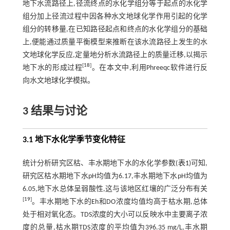
地下水流路径上,径流终点的水化学组分等于起点的水化学
组分加上径流过程中因各种水文地球化学作用引起的化学
组分的转移量,在已知路径起点和终点的水化学组分的基础
上,便能通过质量平衡模型来推断在该水流路径上发生的水
文地球化学反应,定量地分析水流路径上的质量迁移,以揭示
[
18
]
地下水的形成过程
。在本文中,利用Phreeqc软件进行反
向水文地球化学模拟。
3 结果与讨论
3.1 地下水化学季节变化特征
统计分析研究区枯、丰水期地下水的水化学参数(
表1
)可知,
研究区枯水期地下水pH均值为6.17,丰水期地下水pH均值为
6.05,地下水总体呈弱酸性,这与该地区红壤的广泛分布有关
[
19
]
。丰水期地下水的Eh和DO浓度均值均高于枯水期,总体
处于相对氧化态。TDS浓度的大小可以反映水中主要离子浓
度的总量,枯水期TDS浓度的平均值为396.35 mg/L,丰水期