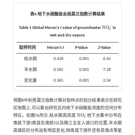
表4 地下水硝酸盐全局莫兰指数计算结果
−
NO
Table 1 Global Moran’s
I
value of groundwater
in
NO
3
-
3
wet and dry season
取样时间
Moran’s
I
P
-Value
Z
-Value
枯水期
0.418
0.001
6.45
丰水期
0.561
0.001
7.18
变化量
0.361
0.001
2.34
将
图6
中利用莫兰指数计算对取样点的划分结果表示在研究
区地图上,可以看出研究区内地下水硝酸盐浓度的空间分布
−
NO
特征。如
图7a
所示,枯水期高浓度
地下水集中分布在
NO
3
-
3
南昌下游(南昌东南部)以及赣江主支入湖口的位置,丰水期
高值区的分布没有明显变化,除南昌下游外还有高值点零星