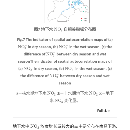
−
N
O
图7 地下水
自相关指标分布图
N
O
3
-
3
Fig.7 The indicator of spatial autocorrelation maps of (a)
−
−
N
O
N
O
in dry season, (b)
in the wet season, (c) the
N
O
3
-
N
O
3
-
3
3
−
N
O
difference of
between dry season and wet
N
O
3
-
3
seasonThe indicator of spatial autocorrelation maps of
−
−
N
O
N
O
(a)
in dry season, (b)
in the wet season, (c)
N
O
3
-
N
O
3
-
3
3
−
N
O
the difference of
between dry season and wet
N
O
3
-
3
season
−
−
N
O
N
O
a—枯水期地下水
;b—丰水期地下水
;c—地下
N
O
3
-
N
O
3
-
3
3
−
N
O
水
变化量。
N
O
3
-
3
Full size
−
N
O
地下水中
浓度增长量较大的点主要分布在南昌下游,
N
O
3
-
3