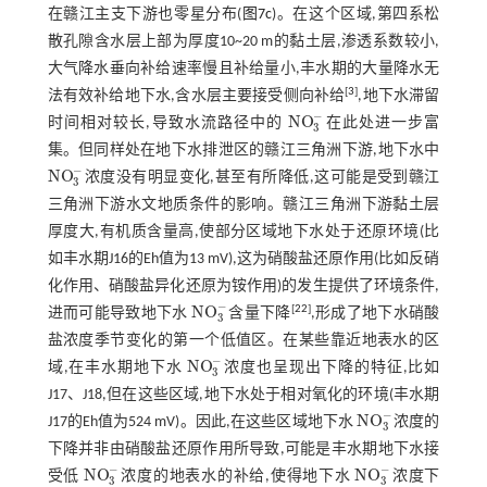
在赣江主支下游也零星分布(
图7c
)。在这个区域,第四系松
散孔隙含水层上部为厚度10~20 m的黏土层,渗透系数较小,
大气降水垂向补给速率慢且补给量小,丰水期的大量降水无
[
3
]
法有效补给地下水,含水层主要接受侧向补给
,地下水滞留
−
N
O
时间相对较长,导致水流路径中的
在此处进一步富
N
O
3
-
3
集。但同样处在地下水排泄区的赣江三角洲下游,地下水中
−
N
O
浓度没有明显变化,甚至有所降低,这可能是受到赣江
N
O
3
-
3
三角洲下游水文地质条件的影响。赣江三角洲下游黏土层
厚度大,有机质含量高,使部分区域地下水处于还原环境(比
如丰水期J16的Eh值为13 mV),这为硝酸盐还原作用(比如反硝
化作用、硝酸盐异化还原为铵作用)的发生提供了环境条件,
−
N
O
[
22
]
进而可能导致地下水
含量下降
,形成了地下水硝酸
N
O
3
-
3
盐浓度季节变化的第一个低值区。在某些靠近地表水的区
−
N
O
域,在丰水期地下水
浓度也呈现出下降的特征,比如
N
O
3
-
3
J17、J18,但在这些区域,地下水处于相对氧化的环境(丰水期
−
N
O
J17的Eh值为524 mV)。因此,在这些区域地下水
浓度的
N
O
3
-
3
下降并非由硝酸盐还原作用所导致,可能是丰水期地下水接
−
−
N
O
N
O
受低
浓度的地表水的补给,使得地下水
浓度下
N
O
3
-
N
O
3
-
3
3