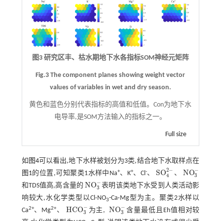
图3 研究区丰、枯水期地下水各指标SOM神经元矩阵
Fig.3 The component planes showing weight vector
values of variables in wet and dry season.
黄色和蓝色分别代表指标的高值和低值。Con为地下水
电导率,是SOM方法输入的指标之一。
Full size
如
图4
可以看出,地下水样被划分为3类,结合地下水取样点在
2
−
−
S
O
N
O
+
+
-
图1
的位置,可知聚类1水样中Na
、K
、Cl
、
、
S
O
4
2
-
N
O
3
-
3
4
−
N
O
和TDS值高,高含量的
表明该类地下水受到人类活动影
N
O
3
-
3
响较大,水化学类型以Cl·NO
-Ca·Mg型为主。聚类2水样以
3
−
−
H
C
O
N
O
2+
2+
Ca
、Mg
、
为主,
含量最低且Eh值相对较
H
C
O
3
-
N
O
3
-
3
3