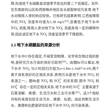
降,形成地下水硝酸盐浓度季节变化的第二个低值区。另外,
在东南部的山区和西部梅岭地区含水层裂隙较为发育,地下
水对降雨入渗的响应较快。已有研究成果表明:江西省降雨
−
N
O
[
23
]
中的
浓度年均值为1.38 mg/L
,显著低于地下水中
N
O
3
-
3
−
−
NO
N
O
浓度,降雨入渗对地下水
浓度具有一定的稀释作
NO
3
-
N
O
3
-
3
3
−
N
O
用,因此该区地下水
浓度呈现季节下降趋势。
N
O
3
-
3
3.3 地下水硝酸盐的来源分析
-
地下水中Cl
存在稳定,不易受到物理、化学和生物过程的影
[
24
]
响,是研究污水污染的良好示踪剂
。由
图8a
可以看出,地
−
N
O
-
2
下水中
与Cl
的回归方程为
y
=1
.
84
x
-1
.
54(
R
=0.49),两个
N
O
3
-
3
−
N
O
离子具有良好的正相关关系,表明污水是地下水中
的
N
O
3
-
3
−
2
−
−
N
O
S
O
N
O
来源之一。
图8b
是
和
的关系图,图中
和
N
O
3
-
S
O
4
2
-
N
O
3
-
3
3
4
2
−
2
−
S
O
S
O
存在一定的正相关关系,地下水中的
主要来源于
S
O
4
2
-
S
O
4
2
-
4
4
[
25
]
石膏溶解、粪便、生活污水和工业污水等
。这3个指标
共有的来源包括生活污水、粪便、化肥。由此判断生活污
−
N
O
水、粪便和化肥是研究区地下水中
的污染来源。
N
O
3
-
3