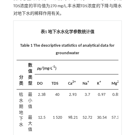
TDS浓度的平均值为270 mg/L,丰水期TDS浓度的下降与降水
对地下水的稀释作用有关。
表1 地下水水化学参数统计值
Table 1 The descriptive statistics of analytical data for
groundwater
数
-1
ρ
/(mg·L
)
B
值
分
类
2+
+
+
2+
-
类
型
DO
TDS
Ca
Na
K
Mg
Cl
枯
最
2.38
40
2.93
3.7
0.97
0.85
1.45
水
小
期
值
地
最
12.5
1 520
98.21
52.72
30.54
57.38
70.8
下
大
水
值