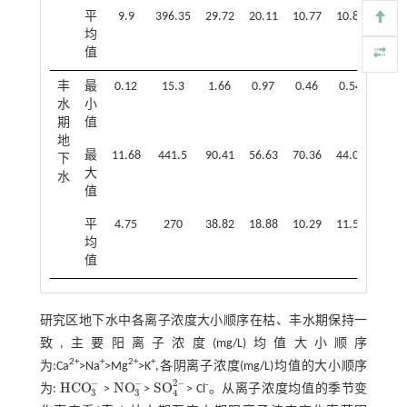
平
9.9
396.35
29.72
20.11
10.77
10.85
24.4
均
值
丰
最
0.12
15.3
1.66
0.97
0.46
0.54
2.98
水
小
期
值
地
最
11.68
441.5
90.41
56.63
70.36
44.02
85
下
大
水
值
平
4.75
270
38.82
18.88
10.29
11.54
21.1
均
值
研究区地下水中各离子浓度大小顺序在枯、丰水期保持一
致,主要阳离子浓度(mg/L)均值大小顺序
2+
+
2+
+
为:Ca
>Na
>Mg
>K
,各阴离子浓度(mg/L)均值的大小顺序
−
−
2
−
H
C
O
N
O
S
O
-
为:
>
>
> Cl
。从离子浓度均值的季节变
H
C
O
3
-
N
O
3
-
S
O
4
2
-
3
3
4