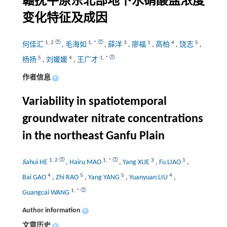
赣抚平原东北部地下水硝酸盐浓度
变化特征及成因
1
,
2
1
,
*
3
1
4
5
何佳汇
,
毛海如
,
薛洋
,
廖福
,
高柏
,
饶志
,
5
4
1
,
*
杨扬
,
刘媛媛
,
王广才
作者信息
+
Variability in spatiotemporal
groundwater nitrate concentrations
in the northeast Ganfu Plain
1
,
2
1
,
*
3
1
Jiahui HE
,
Hairu MAO
,
Yang XUE
,
Fu LIAO
,
4
5
5
4
Bai GAO
,
Zhi RAO
,
Yang YANG
,
Yuanyuan LIU
,
1
,
*
Guangcai WANG
Author information
+
文章历史
+