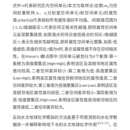
式中:
n
代表研究区内空间单元(本文为取样点)总数;
w
为空
ij
间权重矩阵;
x
、
x
分别是空间单元
i
和空间单元
j
的属性
i
j
值;$\bar{x}$代表指标所有属性值的平均值。
I
的取值范围为
[-1,1],
I
值越接近1,代表空间正相关性越强,即同属性空间单
元呈现聚集趋势,如高值点的邻近或低值点的邻近;
I
值越接
近-1,表示负相关性越明显,即异属性空间单元聚集,如高-低
值或低-高值的邻近;
I
值为0时,表示该属性值不存在空间相关
性。在Moran’s
I
散点图中,空间单元被划分为4个象限:第一
象限为高值聚集区(High-High),表明该区及其相邻地区属性
值均较高,二者空间差异较小;第二象限为低-高值聚集区
(Low-High),表明该区属性值低但相邻地区的属性值高,二者
空间差异较大;第三象限为低值聚集区(Low-Low),表明该区及
其相邻地区属性值均较低,二者空间差异较小;第四象限为
高-低值聚集区(High-Low),表明该区属性值高但相邻地区的
属性值低,二者空间差异较大。
反向水文地球化学模拟的方法是基于所观测到的水化学数
[
15
⇓
-
17
]
据进一步解释影响地下水的水文地球化学作用
。在