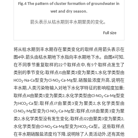
Fig.4 The pattern of cluster formation of groundwater in
wet and dry season.
箭头表示从枯水期到丰水期聚类的变化。
Full size
将从枯水期到丰水期存在聚类变化的取样点用箭头表示在
图4
中,箭头由枯水期地下水指向丰水期地下水。由
图4
可知,
在不同季节重复取样的22个取样点中,有5个取样点发生了
类别的季节变化:取样点J1由聚类3变为聚类1,水化学类型由
HCO
-Na·Ca型变为Cl·NO
-Ca·Mg型,硝酸盐浓度升高,说明在
3
3
丰水期,人类污染物输入对地下水化学特征的影响程度加重;
取样点J4由聚类1变为聚类2,水化学类型由Cl·NO
-Ca·Mg型变
3
为HCO
-Ca型;取样点J7由聚类3变为聚类2,水化学类型由
3
Cl·NO
-Mg型变为Cl·NO
-Ca·Mg型;取样点J18由聚类3变为聚
3
3
类2,水化学类型没有发生变化;取样点J22由聚类3变为聚类2,
水化学类型由Cl·NO
-Ca·Mg型变为HCO
-Ca型。这些取样点
3
3
在丰水期硝酸盐浓度均下降,说明除了人类活动外,还有其他