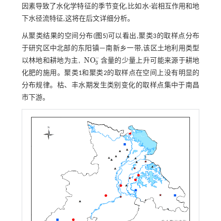
因素导致了水化学特征的季节变化,比如水-岩相互作用和地
下水径流特征,这将在后文详细分析。
从聚类结果的空间分布(
图5
)可以看出,聚类3的取样点分布
于研究区中北部的东阳镇—南新乡一带,该区土地利用类型
−
N
O
以林地和耕地为主,
含量的少量上升可能来源于耕地
N
O
3
-
3
化肥的施用。聚类1和聚类2的取样点在空间上没有明显的
分布规律。枯、丰水期发生类别变化的取样点集中于南昌
市下游。