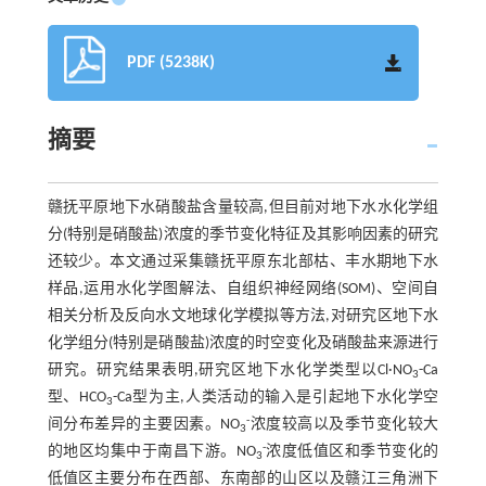
PDF (5238K)
摘要
赣抚平原地下水硝酸盐含量较高,但目前对地下水水化学组
分(特别是硝酸盐)浓度的季节变化特征及其影响因素的研究
还较少。本文通过采集赣抚平原东北部枯、丰水期地下水
样品,运用水化学图解法、自组织神经网络(SOM)、空间自
相关分析及反向水文地球化学模拟等方法,对研究区地下水
化学组分(特别是硝酸盐)浓度的时空变化及硝酸盐来源进行
研究。研究结果表明,研究区地下水化学类型以Cl·NO
-Ca
3
型、HCO
-Ca型为主,人类活动的输入是引起地下水化学空
3
-
间分布差异的主要因素。NO
浓度较高以及季节变化较大
3
-
的地区均集中于南昌下游。NO
浓度低值区和季节变化的
3
低值区主要分布在西部、东南部的山区以及赣江三角洲下