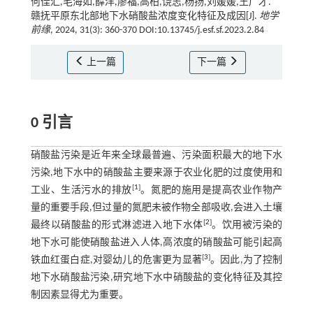
何佳汇,毛海如,薛洋,廖福,高柏,饶志,杨扬,刘媛媛,王广才.
赣抚平原东北部地下水硝酸盐浓度变化特征及成因[J].
地学
前缘
, 2024, 31(3): 360-370 DOI:10.13745/j.esf.sf.2023.2.84
上一篇
下一篇
0 引言
硝酸盐污染是近年来全球最普遍、污染面积最大的地下水
污染,地下水中的硝酸盐主要来源于农业化肥的过度使用和
[
1
]
工业、生活污水的排放
。氮肥的施用是提高农业作物产
量的重要手段,但过量的氮肥未被作物全部吸收,会进入土壤
[
2
]
最终以硝酸盐的形式淋滤进入地下水体
。饮用被污染的
地下水可能使硝酸盐进入人体,高浓度的硝酸盐可能引起高
[
3
]
铁血红蛋白症,对婴幼儿的危害更为显著
。因此,为了控制
地下水硝酸盐污染,研究地下水中硝酸盐的变化特征及其控
制因素显得尤为重要。