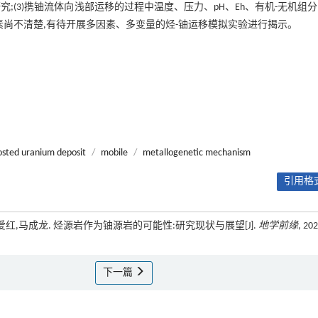
(3)携铀流体向浅部运移的过程中温度、压力、pH、Eh、有机-无机组
素尚不清楚,有待开展多因素、多变量的烃-铀运移模拟实验进行揭示。
osted uranium deposit
/
mobile
/
metallogenetic mechanism
引用格式
爱红,马成龙. 烃源岩作为铀源岩的可能性:研究现状与展望[J].
地学前缘
, 202
下一篇