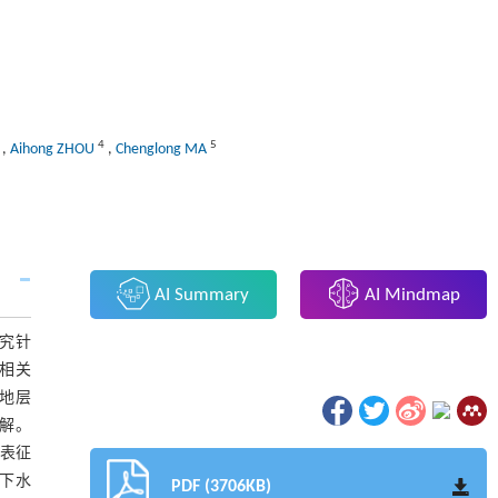
4
5
,
Aihong ZHOU
,
Chenglong MA
AI Summary
AI Mindmap
究针
外相关
烃地层
溶解。
学表征
地下水
PDF (3706KB)