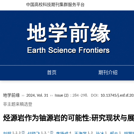
中国高校科技期刊集群服务平台
首页
期刊介绍
地学前缘
››
2024, Vol. 31
››
Issue (2)
: 284 -298.
DOI:
10.13745/j.esf.sf.2
非主题来稿选登
烃源岩作为铀源岩的可能性:研究现状与
1
,
2
,
3
1
,
3
,
*
4
1
,
3
1
1