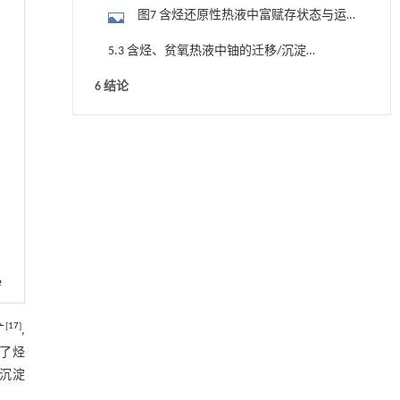
图7 含烃还原性热液中富赋存状态与运
移模式图
5.3 含烃、贫氧热液中铀的迁移/沉淀机
制
6 结论
参考文献
降温路面涂层混合反射行为及其对道路光环境
[1]
基金资助
安全的影响研究
Engineering
. 2026, Vol.58(3): 1-303
https://doi.org/10.1016/j.eng.2025.06.014
用于宽浓度范围高效捕集CO₂及低能耗再生的新
[2]
型酮基IPDA相变吸收剂
Engineering
. 2026, Vol.58(3): 1-303
e
https://doi.org/10.1016/j.eng.2025.05.008
用于背面供电网络的纯钌n-TSV加工与极致全干
[
17
]
矿
,
[3]
法SOI晶圆减薄技术
了烃
Engineering
. 2026, Vol.58(3): 1-303
下沉淀
https://doi.org/10.1016/j.eng.2025.10.026