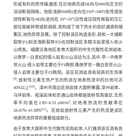
形成有利的热传输通道,在近地表形成NE向与NW向交叉的
活动断层网络。地层浅部NW向(走向在310°~340°)张性或张
扭性断裂与NE向(走向在 35°~55°)压性或压扭性断裂的交汇
部位是破碎带或软弱层,其构成了地下热水的良好通道和储
集区,地热异常显著。除了控制该区构造变形,政和—大埔断
裂带(F1)和滨海断裂带(F2)也控制该区多期次岩浆侵入和火
山喷发。福建沿海地区发育大面积的中生代酸性花岗岩体,
以侏罗—白垩纪的侵入岩和火山活动为主,其中,早—中侏罗
世火山-侵入岩带主要位于F1两侧,晚侏罗世—晚白垩世火山-
侵入岩带主要位于F2两侧。该区花岗岩具有较高的生热率
[
9
]
,放射性元素生热产生的热流在地表热流中的比例可达
[
10
]
40%以上
。漳州市周边花岗岩体大面积裸露,漳州岩体、
马坪岩体、程溪岩体和灵通山岩体都是放射性高值区,生热
3
率平均值在2.85~4.53 μW/m
,对地表热流的贡献率在
[
11
]
34.67%~47.68%
。花岗岩放射性元素产生的热流是该区
地表热流异常的重要组成部分。
由于发育大面积中生代酸性花岗岩体,人们推测该区具有良
[
12
]