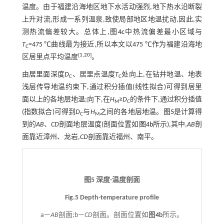
温度。由于福建沿海地区地下水活动强烈,地下热水沿断裂
上升对流,形成一系列温泉,致使局部地区地温扰动,因此,实
测热流偏差较大。总体上,
图4c
中热流偏差最小区域与
T
=475 ℃曲线最为接近,所以本文以475 ℃作为福建沿海地
C
[
1
,
20
]
区居里点平均温度
。
由居里面深度
D
、居里点温度
T
处向上,在钻井地温、地表
C
C
浅层传导地温约束下,通过积分插值(线性拟合)可得到居里
面以上的各地层地温;向下,在
H
≥
D
的条件下,通过积分插值
M
C
(指数拟合)可得到
D
与
H
之间的各地层地温。
图5
是计算得
C
M
到的
AB
、
CD
剖面地层温度(剖面位置如
图4b
所示),其中,
AB
剖
面靠近漳州、龙岩,
CD
剖面靠近福州、南平。
图5 深度-温度剖面
Fig.5 Depth-temperature profile
a—
AB
剖面;b—
CD
剖面。剖面位置如
图4b
所示。