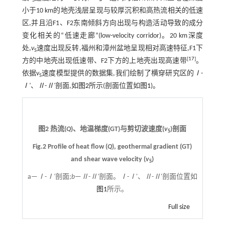
S
小于10 km的地壳浅层呈现与较厚沉积和高热流相关的低速
区,并且沿F1、F2东南倾斜方向出现与构造活动导致的成分
变化相关的“低速走廊”(low-velocity corridor)。20 km深度
处,
v
速度出现反转,福州和漳州盆地呈现相对高速特征,F1下
S
[
17
]
方的中地壳出现低速带、F2下方的上地壳出现高速带
。
依据
v
速度模型提供的数据集,我们绘制了横穿研究区的
Ⅰ
-
S
Ⅰ'
、
Ⅱ
-
Ⅱ'
剖面,如
图2
所示(剖面位置如
图1
)。
图2 热流(
Q
)、地温梯度(GT)与剪切波速度(
v
)剖面
S
Fig.2 Profile of heat flow (
Q
), geothermal gradient (GT)
and shear wave velocity (
v
)
S
a—
Ⅰ
-
Ⅰ'
剖面;
b
—
Ⅱ
-
Ⅱ'
剖面。
Ⅰ
-
Ⅰ
'、
Ⅱ
-
Ⅱ
'剖面位置如
图1
所示。
Full size