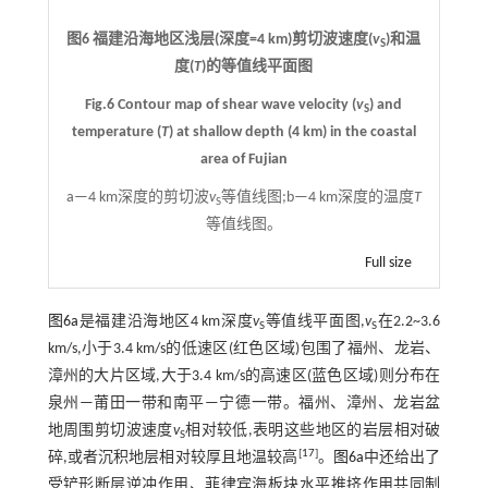
图6 福建沿海地区浅层(深度=4 km)剪切波速度(
v
)和温
S
度(
T
)的等值线平面图
Fig.6 Contour map of shear wave velocity (
v
) and
S
temperature (
T
) at shallow depth (4 km) in the coastal
area of Fujian
a—4 km深度的剪切波
v
等值线图;b—4 km深度的温度
T
S
等值线图。
Full size
图6a
是福建沿海地区4 km深度
v
等值线平面图,
v
在2.2~3.6
S
S
km/s,小于3.4 km/s的低速区(红色区域)包围了福州、龙岩、
漳州的大片区域,大于3.4 km/s的高速区(蓝色区域)则分布在
泉州—莆田一带和南平—宁德一带。福州、漳州、龙岩盆
地周围剪切波速度
v
相对较低,表明这些地区的岩层相对破
S
[
17
]
碎,或者沉积地层相对较厚且地温较高
。
图6a
中还给出了
受铲形断层逆冲作用、菲律宾海板块水平推挤作用共同制