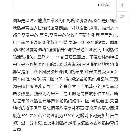
Full size
图5a
是以漳州地热异常区为目标的温度剖面,
图5b
是以福州
地热异常区为目标的温度剖面。可以看出,漳州、福州之下
都是高温中心,而且,高温中心仅仅向下延伸到居里面为止,
居里面之下温度变化趋于平缓,向海一侧(
图5a
的
B
端、
图5b
的
D
端)温度等值线“缓慢抬升”,与铲形逆冲断层向上的热传
输活动相关。显然,
AB
、
CD
剖面居里面上、下温度结构特征
完全是不同热源作用的结果,或者说,福建沿海地区地表地热
异常是深、浅不同层次热源作用的结果,深部主要受来自东
南方向(
图5a
的
B
端、
图5b
的
D
端)的深层加热作用影响,其热
源是顺铲形逆冲断层上升的来自太平洋地热带的深部高温
岩浆热量。浅部则为居里面之上的花岗岩放射性生热、断
层控制的水热循环等热源加热的结果。
图5
可以看出,来自
地幔的热不明显,莫霍面平均温度并不高,研究区内莫霍面温
度在600~730 ℃,平均温度为650 ℃,地幔对下地壳加热产生
的升温十分平缓,因此地幔热不是形成该区地表地热异常的
主因。