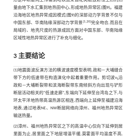
形逆冲断层向上传输到地表且来自花岗岩放射性生热的热
量由地下水汇集到地热田中心,形成地热异常区(
图9
)。福建
沿海地区地热异常成因模式(
图9
)的深部动力学背景不仅与
[
1
,
20
]
中国东部、华南陆缘深部动力学背景
完全吻合,而且在
局域的、地壳尺度的热源成因方面对中国东部、华南陆缘
区域性地热异常区进行了补充与细化。
3 主要结论
(1)地震面波反演方法的横波速度模型表明,政和—大埔缝合
带下方的低速带在构造演化中起着重要作用。剪切波
v
沿
S
政和—大埔断裂带和滨海断裂带东南倾斜方向出现与铲形
断层活动相关的“低速走廊”,东端向下延伸至台湾岛之下,与
环太平洋地热带高温热源区相连,西端向上延伸至福建沿海
地表,通过地表NE、NW断层网络向漳州、福州地热异常区
输送热量。
(2)漳州、福州地热异常区之下的高温中心仅向下延伸到居
里面为止,居里面之下地层增温平缓,莫霍面平均温度不高,