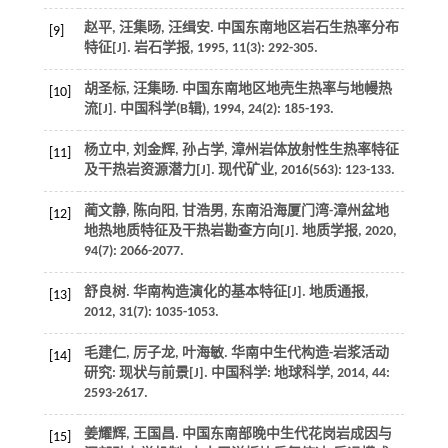
赵平, 汪集旸, 汪缉安. 中国东南地区岩石生热率分布
[9]
特征[J].
岩石学报
,
1995
,
11
(3): 292-305.
胡圣标, 汪集旸. 中国东南地区地壳生热率与地幔热
[10]
流[J].
中国科学(B辑)
,
1994
,
24
(2): 185-193.
杨立中, 刘金辉, 孙占学, 漳州岩体放射性生热率特征
[11]
及干热岩资源潜力[J].
现代矿业
,
2016
(563): 123-133.
蔺文静, 陈向阳, 甘浩男, 东南沿海厦门湾-漳州盆地
[12]
地热地质特征及干热岩勘查方向[J].
地质学报
,
2020
,
94
(7): 2066-2077.
舒良树. 华南构造演化的基本特征[J].
地质通报
,
[13]
2012
,
31
(7): 1035-1053.
毛建仁, 厉子龙, 叶海敏. 华南中生代构造-岩浆活动
[14]
研究: 现状与前景[J].
中国科学: 地球科学
,
2014
,
44
:
2593-2617.
姜耀辉, 王国昌. 中国东南部晚中生代花岗岩成因与
[15]