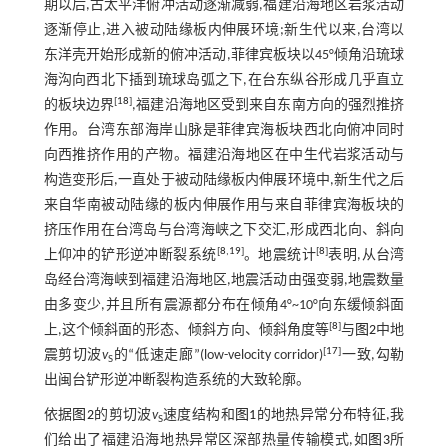
期以后,古太平洋俯冲活动逐渐减弱,福建沿海地区岩浆活动
逐渐停止,进入被动陆缘板内伸展环境;新生代以来,台湾以
东洋壳开始形成新的俯冲活动,菲律宾板块以45°倾角沿琉球
海沟向西北下插到琉球岛弧之下,在台东纵谷形成几乎直立
[
18
]
的板块边界
,福建沿海地区受到来自东南方向的强烈推挤
作用。台湾东部海岸山脉是菲律宾海板块西北向俯冲同时
向西推挤作用的产物。福建沿海地区在中生代岩浆活动与
构造变形后,一直处于被动陆缘板内伸展环境中,新生代之后
来自华南被动陆缘的板内伸展作用与来自菲律宾海板块的
挤压作用在台湾岛与台湾海峡之下交汇,形成西北向、斜向
[
8
,
19
]
[
8
]
上仰冲的铲形逆冲断裂系统
。地震统计
表明,从台湾
岛经台湾海峡到福建沿海地区,地震活动由强变弱,地震数量
由多变少,并且所有震源都分布在倾角4°~10°向东缓倾斜面
[
8
]
上,这个倾斜面的形态、倾斜方向、倾斜角度等
与
图2
中地
[
17
]
震剪切波
v
的“低速走廊”(low-velocity corridor)
一致,勾勒
S
出闽台铲形逆冲断裂构造系统的大致轮廓。
依据
图2
的剪切波
v
速度结构和
图1
的地热异常分布特征,我
S
们给出了福建沿海地热异常区深部热量传输模式,如
图3
所