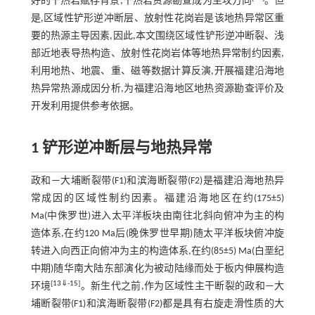
好的干热岩赋存背景,干热岩资源勘查成为主攻方向
。但
是,区域性铲形逆冲断层、放射性花岗岩是该地热异常区重
要的热源主导因素,因此,本文围绕区域性铲形逆冲断裂、浅
部近地表导热构造、放射性花岗岩体等地热异常制约因素,
利用地热、地震、重、磁等数据计算反演,开展福建沿海地
热异常热源成因分析,为福建沿海地区地热资源勘查评价及
开发利用提供参考依据。
1 铲形逆冲断层与地热异常
政和—大埔断裂带(F1)和滨海断裂带(F2)是福建沿海地热异
常成因的区域性制约因素。福建沿海地区在约(175±5)
Ma(中侏罗世)进入太平洋板块由南往北斜向俯冲为主的构
造体系,在约120 Ma后(晚侏罗世早期)随太平洋板块俯冲旋
转进入向西正向俯冲为主的构造体系,在约(85±5) Ma(白垩纪
中期)随华南大陆东部演化为被动陆缘而处于板内伸展构造
[
13
⇓
-
15
]
环境
。新生代之前,作为区域性主干断裂的政和—大
埔断裂带(F1)和滨海断裂带(F2)都是具有右旋走滑性质的大