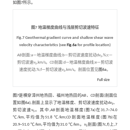
如
图7
所示。
图7 地温梯度曲线与浅层剪切波速特征
Fig.7 Geothermal gradient curve and shallow shear wave
velocity characteristics (see
Fig.6a
for profile location)
AB
剖面:a—地温梯度曲线;b—剪切波速度扰动d
v
,%;c—
S
剪切波速
v
,km/s。
CD
剖面:d—地温梯度曲线;e—剪切波
S
速度扰动,%;f—剪切波速
v
,km/s。剖面位置见
图6a
。
S
Full size
图7
是横穿漳州地热田、福州地热田的
AB
、
CD
剖面(剖面位
置如
图6a
),剖面上显示了地温梯度、剪切波速度扰动d
v
、
S
剪切波速
v
。其中,
AB
剖面地温梯度(
图7a
)在31.7~74.0
S
℃/km,平均值为51.8 ℃/km;
CD
剖面地温梯度(
图7b
)在
20.9~51.0 ℃/km,平均值为31.0 ℃/km。
v
剖面(
图7c
,
f
)上,7
S