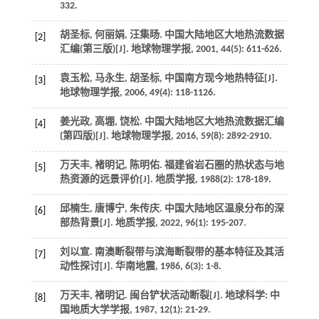
332.
胡圣标, 何丽娟, 汪集旸. 中国大陆地区大地热流数据
[2]
汇编(第三版)[J].
地球物理学报
,
2001
,
44
(5): 611-626.
袁玉松, 马永生, 胡圣标, 中国南方现今地热特征[J].
[3]
地球物理学报
,
2006
,
49
(4): 118-1126.
姜光政, 高堋, 饶松. 中国大陆地区大地热流数据汇编
[4]
(第四版)[J].
地球物理学报
,
2016
,
59
(8): 2892-2910.
万天丰, 褚明记, 陈明佑. 福建省岩石圈的热状态与地
[5]
热资源的远景评价[J].
地质学报
,
1988
(2): 178-189.
邱楠生, 唐博宁, 朱传庆. 中国大陆地区温泉分布的深
[6]
部热背景[J].
地质学报
,
2022
,
96
(1): 195-207.
刘以宣. 南澳断裂带与滨海断裂带的基本特征及其活
[7]
动性探讨[J].
华南地震
,
1986
,
6
(3): 1-8.
万天丰, 褚明记. 闽台铲状活动断裂[J].
地球科学: 中
[8]
国地质大学学报
,
1987
,
12
(1): 21-29.