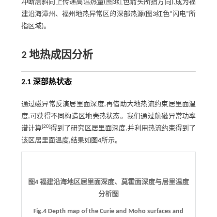
冲断层斜向上传递高温热量(
图3
红色箭头所指方向),成为福
建沿海漳州、福州地热异常区的深部热源(
图3
红色“闪电”所
指区域)。
2 地热成因分析
2.1 深部热状态
通过磁异常反演居里面深度,再借助大地热流约束居里面温
度,可获得不同构造区地壳热状态。我们通过航磁异常功率
[
20
]
谱计算
得到了研究区居里面深度,并利用热流约束得到了
该区居里面温度,结果如
图4
所示。
图4 福建沿海地区居里面深度、莫霍面深度与居里温度
分析图
Fig.4 Depth map of the Curie and Moho surfaces and