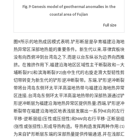
Fig.9 Genesis model of geothermal anomalies in the
coastal area of Fujian
Full size
图9
所示的地热成因模式表明,铲形断层是孕育福建沿海地
热异常区深部地热能的重要条件。新生代以来,菲律宾板块
没有向西俯冲到台湾岛之下,而是以台东纵谷为边界向西推
挤。在推挤作用下,福建沿海地区区域性主干断裂政和—大
埔断裂(F1)和滨海断裂(F2)由中生代的右旋走滑大型韧性剪
切带转变为新生代的铲形逆冲断裂带。东端,铲形逆冲断裂
带将台湾岛东侧环太平洋高温地热带与福建沿海地热异常
区连接,台湾岛东侧环太平洋高温地热带的深部热源通过铲
形逆冲断层为福建沿海地热异常区提供热量;西端,铲形逆冲
断裂带在福建沿海地区地表浅层发展出一系列NE向的左行
平移-逆断层组(压性或压扭性)和NW向右行平移-正断层组
(张性或张扭性),形成导热构造。导热构造发挥两种作用:(1)
为来自铲形断层东端的深部热量提供传输通道,并在浅部汇