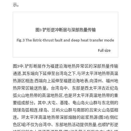
示。
图3 铲形逆冲断层与深部热量传输
Fig.3 The listric-thrust fault and deep heat transfer mode
Full size
图3
中,铲形断层作为福建沿海地热异常区的深部热量传输
通道,其东端向下延伸至台湾岛之下,与环太平洋地热带高温
热源区相连;西端向上延伸至福建沿海地表,向漳州、福州地
热异常区输送热量。台湾岛中、东部是西太平洋古近纪岛
弧火山地热带的高温地热区,也是环太平洋高温地热带的重
要组成部分。其中,大屯、基隆、龟山岛火山群与东北侧的
琉球岛弧相连,绿岛、兰屿火山群与南部的吕宋火山岛弧相
连。环太平洋高温地热带深部熔融的岩浆热源(
图3
右侧红
色区域)不仅为台湾中、东部地热活动提供热量,也顺铲形逆