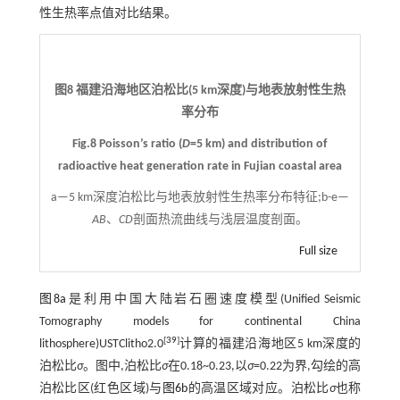
性生热率点值对比结果。
图8 福建沿海地区泊松比(5 km深度)与地表放射性生热
率分布
Fig.8 Poisson’s ratio (
D
=5 km) and distribution of
radioactive heat generation rate in Fujian coastal area
a—5 km深度泊松比与地表放射性生热率分布特征;b-e—
AB
、
CD
剖面热流曲线与浅层温度剖面。
Full size
图8a
是利用中国大陆岩石圈速度模型(Unified Seismic
Tomography models for continental China
[
39
]
lithosphere)USTClitho2.0
计算的福建沿海地区5 km深度的
泊松比
σ
。图中,泊松比
σ
在0.18~0.23,以
σ
=0.22为界,勾绘的高
泊松比区(红色区域)与
图6b
的高温区域对应。泊松比
σ
也称