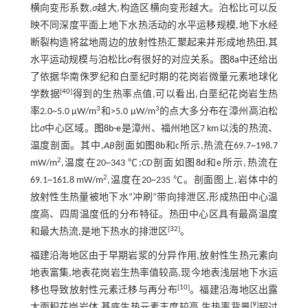
横向变形系数,
σ
越大,构造区横向变形越大。泊松比可以反
映不同深度平面上地下水热活动的水平运移规模,地下水经
断裂构造将盆地周边的放射性热汇聚起来并形成地热田,其
水平运动规模与泊松比
σ
有很好的对应关系。
图8a
中还给出
了依据华南侏罗纪和白垩纪时期的花岗岩微量元素地球化
[
40
]
学数据
得到的生热率点值,可以看出,白垩纪花岗岩生热
3
3
率2.0~5.0 μW/m
和>5.0 μW/m
的点大多分布在漳州高泊松
比
σ
中心区域。
图8b-e
是漳州、福州地区7 km以浅的热流、
温度剖面。其中,
AB
剖面如
图8b
和c所示,热流在69.7~198.7
2
mW/m
,温度在20~343 ℃;
CD
剖面如
图8d
和e所示,热流在
2
69.1~161.8 mW/m
,温度在20~235 ℃。剖面图上,岩体中的
放射性生热量被地下水“冲刷”带向排泄区,形成热田中心温
度高、四周温度低的分布特征。热田中心区具有最高温度
[
32
]
和最大热流,是地下热水的排泄区
。
福建沿海地区由于早期岩浆的分异作用,放射性生热元素向
地表富集,地表花岗岩生热率值较高,现今地表浅层地下水运
[
10
]
移也导致放射性元素迁移与再分布
。福建沿海地区出露
[
9
]
大面积花岗岩体,基底生热元素丰度较高,生热率背景
超过