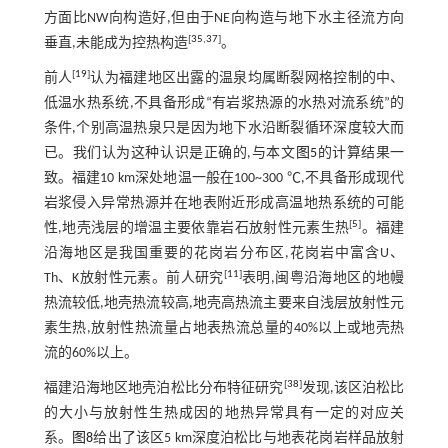
方面比NW向构造好,但由于NE向构造与地下水主径流方向
[
35
,
37
]
垂直,未能成为控热构造
。
[
19
]
前人
认为福建地区出露的温泉均属断裂网格控制的中、
低温水热系统,不具备形成“有岩浆热源的水热对流系统”的
条件,个别高温热泉只是因为地下水沿断裂循环深度较大而
已。我们认为这种认识是正确的,与本文
图5
的计算结果一
致。福建10 km深处地温一般在100~300 ℃,不具备形成现代
岩浆侵入异常热源并在地表附近形成高温地热系统的可能
[
5
]
性,地壳浅层的增温主要依靠岩石放射性元素生热
。福建
沿海地区是我国重要的花岗岩分布区,花岗岩中富含U、
[
11
]
Th、K放射性元素。前人研究
表明,闽粤沿海地区的地幔
热流较低,地壳热流较高,地壳高热流主要来自浅层放射性元
素生热,放射性热流量占地表热流总量的40%以上或地壳热
流的60%以上。
[
38
]
福建沿海地区地壳泊松比分布特征研究
发现,该区泊松比
的大小与放射性生热成因的地热异常具有一定的对应关
系。
图8
给出了该区5 km深度泊松比与地表花岗岩样品放射