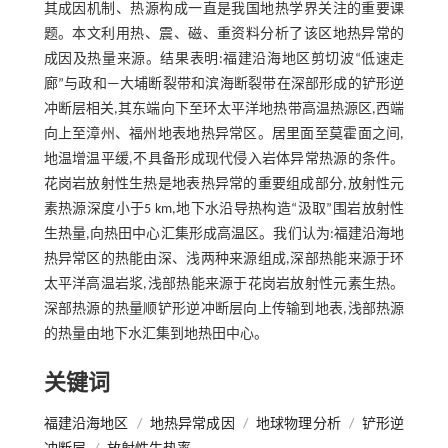
其成因机制、热源构成一直是我国地热学界关注的重要课
题。本文利用热、震、磁、重资料分析了该区地热异常的
成因及热量来源。结果表明:福建沿海地区剪切波“低速走
廊”与政和—大埔断裂带和滨海断裂带在深部形成的铲形逆
冲断层相关,其东端向下至环太平洋地热带高温热源区,西端
向上至漳州、福州地表地热异常区。居里面至莫霍面之间,
地温增温平缓,不具备形成现代侵入岩体异常热源的条件。
花岗岩放射性生热是地表热异常的重要组成部分,放射性元
素热源深度小于5 km,地下水沿导热构造“汲取”围岩放射性
生热量,向热田中心汇集形成高温区。我们认为:福建沿海地
热异常区的热能由深、浅两种来源组成,深部热能来源于环
太平洋高温岩浆,浅部热能来源于花岗岩放射性元素生热。
深部热源的热量顺铲形逆冲断层向上传输到地表,浅部热源
的热量由地下水汇集到地热田中心。
关键词
福建沿海地区
/
地热异常成因
/
地球物理分析
/
铲形逆