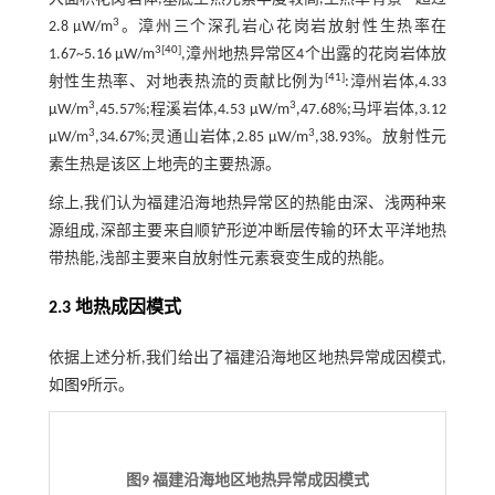
3
2.8 μW/m
。漳州三个深孔岩心花岗岩放射性生热率在
3
[
40
]
1.67~5.16 μW/m
,漳州地热异常区4个出露的花岗岩体放
[
41
]
射性生热率、对地表热流的贡献比例为
:漳州岩体,4.33
3
3
μW/m
,45.57%;程溪岩体,4.53 μW/m
,47.68%;马坪岩体,3.12
3
3
μW/m
,34.67%;灵通山岩体,2.85 μW/m
,38.93%。放射性元
素生热是该区上地壳的主要热源。
综上,我们认为福建沿海地热异常区的热能由深、浅两种来
源组成,深部主要来自顺铲形逆冲断层传输的环太平洋地热
带热能,浅部主要来自放射性元素衰变生成的热能。
2.3 地热成因模式
依据上述分析,我们给出了福建沿海地区地热异常成因模式,
如
图9
所示。
图9 福建沿海地区地热异常成因模式