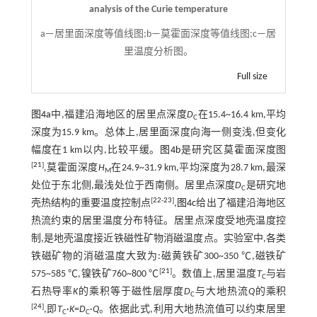
analysis of the Curie temperature
a—居里面深度等值线图;b—莫霍面深度等值线图;c—居
里温度分析图。
Full size
图4a
中,福建沿海地区的居里点深度
D
在15.4~16.4 km,平均
C
深度为15.9 km。总体上,居里面深度向海一侧变浅,但变化
幅度在1 km以内,比较平缓。
图4b
是研究区莫霍面深度图
[
21
]
,莫霍面深度
H
在24.9~31.9 km,平均深度为28.7 km,最深
M
处位于东北侧,最浅处位于西南侧。居里点深度
D
是研究地
C
[
22
-
23
]
壳热结构的重要温度控制点
,
图4c
给出了福建沿海地区
热流约束的居里温度分布特征。居里点深度受地壳温度控
制,是地壳温度接近铁磁性矿物消磁温度点。实验室中,各类
铁磁矿物的消磁温度大致为:磁黄铁矿300~350 ℃,磁铁矿
[
21
]
575~585 ℃,镍铁矿760~800 ℃
。数值上,居里温度
T
与岩
C
石热导率
K
的乘积等于磁性层厚度
D
与大地热流
Q
的乘积
C
[
24
]
,即
T
·
K
=
D
·
Q
。依据此式,利用大地热流值可以约束居里
C
C