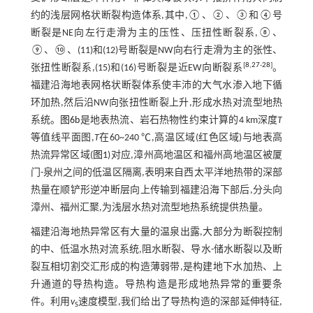
约的浅层网格状断裂构造体系,其中,①、②、③和④号
断裂是NE向左行走滑为主的压性、压扭性断裂系,⑧、
⑨、⑩、(11)和(12)号断裂是NW向右行走滑为主的张性、
[
8
,
27
-
28
]
张扭性断裂系,(15)和(16)号断裂是近EW向断裂系
。
福建沿海地表网格状断裂体系使丰沛的大气水渗入地下循
环加热,然后沿NW向张扭性断裂上升,形成水热对流型地热
系统。
图6b
是地表热流、岩石热物性约束计算的4 km深度
T
等值线平面图,
T
在60~240 ℃,高温区域(红色区域)与地表高
热流异常区域(
图1
)对应,漳州高地温区和福州高地温区被厦
门-泉州之间的低温区隔离,表明来自西太平洋地热带的深部
热量在顺铲形逆冲断层向上传输到福建沿海下部后,分头向
漳州、福州汇聚,为浅层水热对流型地热系统提供热量。
福建沿海地热异常区有大量的温泉出露,大部分为断裂控制
的中、低温水热对流系统,阻水断裂、导水-储水断裂以及断
裂互相切割交汇形成的构造薄弱带,是构建地下水加热、上
升通道的导热构造。导热构造是形成地热异常的重要条
件。利用
v
速度模型,我们给出了导热构造的深部延伸特征,
S