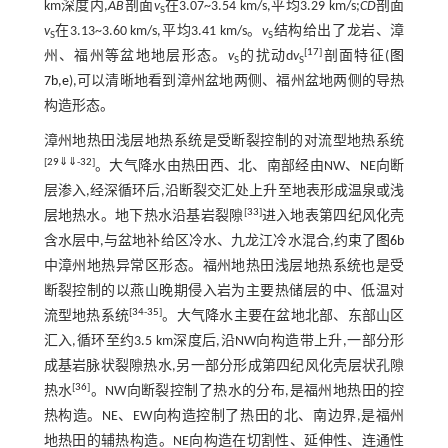
km深度内,
AB
剖面
v
在3.07~3.54 km/s,平均3.29 km/s;
CD
剖面
S
v
在3.13~3.60 km/s,平均3.41 km/s。
v
结构给出了龙岩、漳
S
S
[
17
]
州、福州等盆地地层形态。
v
的扰动d
v
剖面特征(
图
S
S
7b
,
e
),可以清晰地看到漳州盆地两侧、福州盆地两侧的导热
构造形态。
漳州地热田浅层地热系统是受断裂控制的对流型地热系统
[
29
⇓
⇓
-
32
]
。大气降水由热田西、北、南部经由NW、NE向断
层渗入,经深循环后,沿断裂交汇处上升至地表形成温泉或浅
[
33
]
层地热水。地下热水沿基岩裂隙
进入地表第四纪风化壳
含水层中,与盆地补给区冷水、九龙江冷水混合,约束了
图6b
中漳州地热异常区形态。福州地热田浅层地热系统也是受
断裂控制的以燕山晚期侵入岩为主要热储层的中、低温对
[
34
-
35
]
流型地热系统
。大气降水主要在盆地北部、东部山区
汇入,循环至约3.5 km深度后,沿NW向构造带上升,一部分形
成基岩脉状裂隙热水,另一部分形成第四纪风化壳层状孔隙
[
36
]
热水
。NW向断裂控制了热水的分布,是福州地热田的控
热构造。NE、EW向构造控制了热田的北、南边界,是福州
地热田的辅热构造。NE向构造在切割性、延伸性、连通性