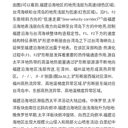
由
图2
可以看到,福建沿海地区的地壳浅层为高速(绿色区域),
台湾海峡和台湾岛的地壳浅层为低速(红色区域)。沿F1、F2
[
17
]
东南倾斜方向的“低速走廊”(low-velocity corridor)
由福建
沿海地表浅层向东南方向延伸至台湾岛下方的中地壳,控制
福建沿海与台湾海峡整体构造稳定性。F1、F2下方的速度
结构特征表明,铲形逆冲断层由台湾岛之下过台湾海峡向上
延伸至福建沿海地区出露于地表。在该区深部构造-热演化
过程中,F1、F2铲形断层发挥着重要的热传输通道作用,源自
太平洋地热带的高温地热能量通过铲形断层源源不断地向
福建沿海地区浅部传送,在漳州、福州盆地形成高热异常
区。
Ⅰ
-
Ⅰ'
、
Ⅱ
-
Ⅱ'
剖面(
图2a
,
b
)上,铲形断层西端对应漳州、
福州高热流异常、高地温梯度异常区域,铲形断层东端对应
台湾岛中、东部高热流异常、高地温梯度异常区域。
福建沿海地区濒临西太平洋活动大陆边缘。中侏罗世,太平
洋板块由南往北斜向俯冲,福建沿海地区由浅海抬升为陆地;
晚侏罗世早期,太平洋板块俯冲旋转、向西正向俯冲,福建沿
海地区出现大规模火山侵入和局部火山喷发活动;白垩纪中