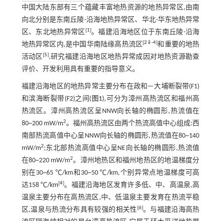
中国大陆东部有三个蕴藏丰富地热资源的地热异常区,由南
向北分别是东南丘陵-沿海地热异常区、华北-华东地热异常
[
1
]
区、东北地热异常区
。福建沿海地区位于东南丘陵-沿海
[
2
⇓
-
4
]
地热异常区内,是中国华南陆缘高热流区
和重要的地热
[
5
]
活动区
,研究福建沿海地区地热异常成因对地热资源勘查
评价、开发利用具有重要的指导意义。
福建沿海地区的地热异常主要分布在政和—大埔断裂带(F1)
和滨海断裂带(F2)之间(
图1
),可分为漳州高热流区和福州高
热流区。漳州高热流区呈NNW向长轴的椭圆形,热流值在
2
80~200 mW/m
。福州高热流区由两个热流高值中心组成:西
南部热流高值中心呈NNW向长轴的椭圆形,热流值在80~140
2
mW/m
;东北部热流高值中心呈NE向长轴的椭圆形,热流值
2
在80~220 mW/m
。漳州地热区和福州地热区的地温梯度分
别在30~65 ℃/km和30~50 ℃/km,个别异常点地温梯度可高
[
4
]
达158 ℃/km
。福建沿海地区发育许多低、中、高温泉,高
温泉主要分布在高热流区,中、低温泉主要发育在热流平稳
[
6
]
区,温泉与热流分布具有较强的相关性
。与福建沿海高热