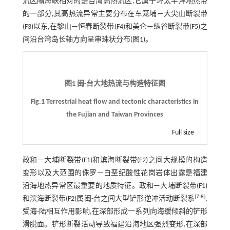
流区隔海峡相对的是台湾高热流区,它属于环太平洋地热带
的一部分,其高热流异常主要分布在车笼埔—大尖山断裂带
(F3)以东,在黎山—恒春断裂带(F4)和美仑—纵谷断裂带(F5)之
间沿台湾岛长轴方向呈串珠状分布(
图1
)。
图1 闽-台大地热流与构造特征图
Fig.1 Terrestrial heat flow and tectonic characteristics in
the Fujian and Taiwan Provinces
Full size
政和—大埔断裂带(F1)和滨海断裂带(F2)之间大规模的构造
变形以及大范围的侏罗—白垩纪酸性花岗岩体出露是福建
沿海地热异常区最重要的地质特征。政和—大埔断裂带(F1)
[
7
-
8
]
和滨海断裂带(F2)属闽-台之间大型铲形逆冲活动断裂系
,
受海-陆相互作用影响,在深部形成一系列向海缓倾斜的铲形
滑脱面。铲形断裂活动导致福建沿海地区强烈变形,在深部