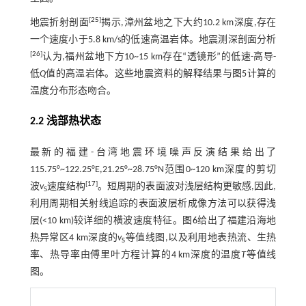
[
25
]
地震折射剖面
揭示,漳州盆地之下大约10.2 km深度,存在
一个速度小于5.8 km/s的低速高温岩体。地震测深剖面分析
[
26
]
认为,福州盆地下方10~15 km存在“透镜形”的低速-高导-
低
Q
值的高温岩体。这些地震资料的解释结果与
图5
计算的
温度分布形态吻合。
2.2 浅部热状态
最新的福建-台湾地震环境噪声反演结果给出了
115.75°~122.25°E,21.25°~28.75°N范围0~120 km深度的剪切
[
17
]
波
v
速度结构
。短周期的表面波对浅层结构更敏感,因此,
S
利用周期相关射线追踪的表面波层析成像方法可以获得浅
层(<10 km)较详细的横波速度特征。
图6
给出了福建沿海地
热异常区4 km深度的
v
等值线图,以及利用地表热流、生热
S
率、热导率由傅里叶方程计算的4 km深度的温度
T
等值线
图。