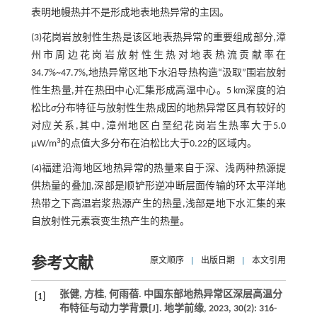
表明地幔热并不是形成地表地热异常的主因。
(3)花岗岩放射性生热是该区地表热异常的重要组成部分,漳
州市周边花岗岩放射性生热对地表热流贡献率在
34.7%~47.7%,地热异常区地下水沿导热构造“汲取”围岩放射
性生热量,并在热田中心汇集形成高温中心。5 km深度的泊
松比
σ
分布特征与放射性生热成因的地热异常区具有较好的
对应关系,其中,漳州地区白垩纪花岗岩生热率大于5.0
3
μW/m
的点值大多分布在泊松比大于0.22的区域内。
(4)福建沿海地区地热异常的热量来自于深、浅两种热源提
供热量的叠加,深部是顺铲形逆冲断层面传输的环太平洋地
热带之下高温岩浆热源产生的热量,浅部是地下水汇集的来
自放射性元素衰变生热产生的热量。
参考文献
原文顺序
|
出版日期
|
本文引用
张健, 方桂, 何雨蓓. 中国东部地热异常区深层高温分
[1]
布特征与动力学背景[J].
地学前缘
,
2023
,
30
(2): 316-