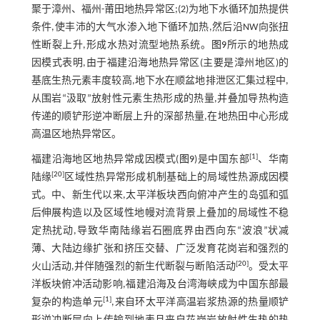
聚于漳州、福州-莆田地热异常区;(2)为地下水循环加热提供
条件,使丰沛的大气水渗入地下循环加热,然后沿NW向张扭
性断裂上升,形成水热对流型地热系统。
图9
所示的地热成
因模式表明,由于福建沿海地热异常区(主要是漳州地区)的
基底生热元素丰度较高,地下水在顺盆地排泄区汇集过程中,
从围岩“汲取”放射性元素生热形成的热量,并叠加导热构造
传递的顺铲形逆冲断层上升的深部热量,在地热田中心形成
高温区地热异常区。
[
1
]
福建沿海地区地热异常成因模式(
图9
)是中国东部
、华南
[
20
]
陆缘
区域性热异常形成机制基础上的局域性热源成因模
式。中、新生代以来,太平洋板块西向俯冲产生的岛弧和弧
后伸展构造以及区域性地幔对流背景上叠加的局域性不稳
定热扰动,导致华南陆缘岩石圈底界由西向东“波浪”状减
薄、大陆边缘扩张和挤压交替、广泛发育花岗岩和强烈的
[
20
]
火山活动,并伴随强烈的新生代断裂与断陷活动
。受太平
洋板块俯冲活动影响,福建沿海及台湾海峡成为中国东部最
[
1
]
复杂的构造单元
,来自环太平洋高温岩浆热源的热量顺铲