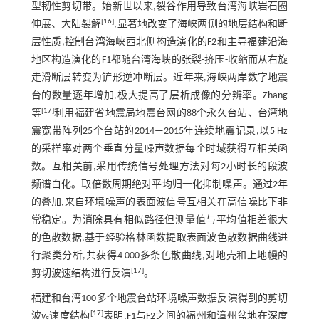
型韧性剪切带。始新世以来,裂谷作用导致台湾海峡岩石圈
[
16
]
伸展、大陆裂解
,显著地改变了海峡两侧的地层结构和断
层性质,控制台湾海峡西北侧构造演化的F2和主导福建沿海
地区构造演化的F1都随台湾海峡的张裂-挤压-收缩而从右旋
走滑断层转变为铲形逆冲断层。近年来,海峡两岸数字地震
台的数量逐年增加,极大提高了层析成像的分辨率。Zhang
[
17
]
等
利用福建省地震局地震台网的88个永久台站、台湾地
震宽带阵列25个台站的2014—2015年连续地震记录,以5 Hz
的采样率对两个垂直分量噪声数据每个时域获得互相关函
数。互相关前,采用传统信号处理方法对每2小时长的段波
频谱白化。取倍数周期绝对平均归一化抑制噪声。通过2年
的叠加,来自环境噪声的表面波信号互相关在高信噪比下非
常稳定。为消除具有相似路径但测量值与平均值相差很大
的色散数据,基于经验格林函数提取表面波色散数据曲线进
行聚类分析,共获得4 000多条色散曲线,对地壳和上地幔的
[
17
]
剪切波速结构进行反演
。
福建和台湾100多个地震台站环境噪声数据反演得到的剪切
[
17
]
波
v
速度结构
表明,F1与F2之间的福州和漳州盆地在深度