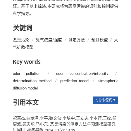
证。基于以上综述,本研究将为恶臭污染的识别和控制提供
科学指导。
关键词
恶臭污染
/
臭气浓度/强度
/
测定方法
/
预测模型
/
大
气扩散模型
Key words
odor pollution
/
odor concentration/intensity
/
determination method
/
prediction model
/
atmospheric
diffusion model
引用格式 ▾
引用本文
祝富杰,曲龙泽,李平,魏文侠,李培中,王立夫,李本行,王姣,任
更波,吴志能,马小东. 恶臭污染的测定方法与预测模型研究
进展[J].
地学前缘
, 2024, 31(2): 13-19