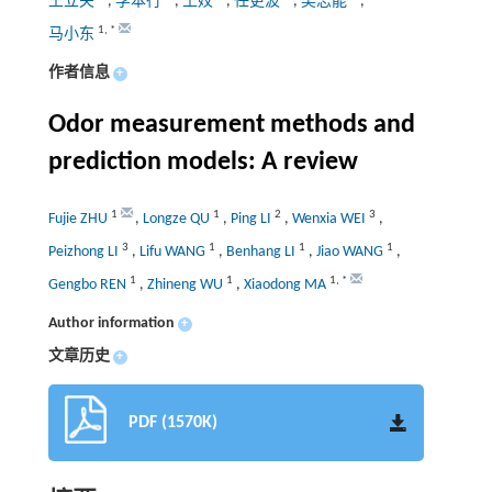
王立夫
,
李本行
,
王姣
,
任更波
,
吴志能
,
1
,
*
马小东
作者信息
+
Odor measurement methods and
prediction models: A review
1
1
2
3
Fujie ZHU
,
Longze QU
,
Ping LI
,
Wenxia WEI
,
3
1
1
1
Peizhong LI
,
Lifu WANG
,
Benhang LI
,
Jiao WANG
,
1
1
1
,
*
Gengbo REN
,
Zhineng WU
,
Xiaodong MA
Author information
+
文章历史
+
PDF (1570K)