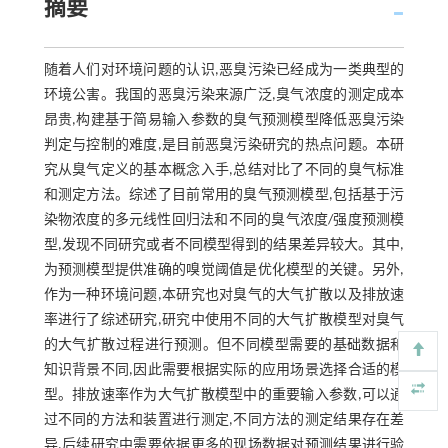
摘要
随着人们对环境问题的认识,恶臭污染已经成为一类典型的
环境公害。我国的恶臭污染来源广泛,臭气浓度的测定成本
昂贵,构建基于简易输入参数的臭气预测模型降低恶臭污染
判定与控制的难度,是目前恶臭污染研究的热点问题。本研
究从臭气定义的基本概念入手,总结对比了不同的臭气标准
和测定方法。综述了目前常用的臭气预测模型,包括基于污
染物浓度的多元线性回归法和不同的臭气浓度/强度预测模
型,发现不同研究或者不同模型得到的结果差异较大。其中,
为预测模型提供准确的嗅觉阈值是优化模型的关键。另外,
作为一种环境问题,本研究也对臭气的大气扩散以及排放速
率进行了综述研究,研究中使用不同的大气扩散模型对臭气
的大气扩散过程进行预测。但不同模型需要的基础数据和
知识背景不同,因此需要根据实际的应用场景选择合适的模
型。排放速率作为大气扩散模型中的重要输入参数,可以通
过不同的方法和装置进行测定,不同方法的测定结果存在差
异,后续研究中需要依据更多的现场数据对预测结果进行验