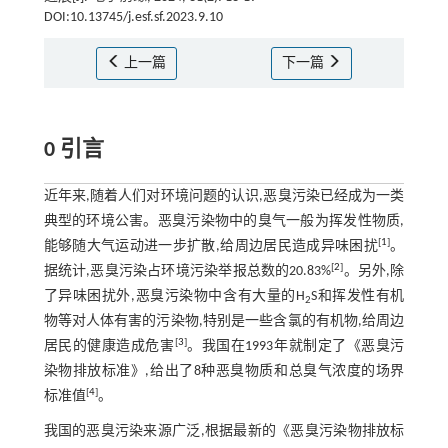
DOI:10.13745/j.esf.sf.2023.9.10
上一篇
下一篇
0 引言
近年来,随着人们对环境问题的认识,恶臭污染已经成为一类
典型的环境公害。恶臭污染物中的臭气一般为挥发性物质,
[
1
]
能够随大气运动进一步扩散,给周边居民造成异味困扰
。
[
2
]
据统计,恶臭污染占环境污染举报总数的20.83%
。另外,除
了异味困扰外,恶臭污染物中含有大量的H
S和挥发性有机
2
物等对人体有害的污染物,特别是一些含氯的有机物,给周边
[
3
]
居民的健康造成危害
。我国在1993年就制定了《恶臭污
染物排放标准》,给出了8种恶臭物质和总臭气浓度的场界
[
4
]
标准值
。
我国的恶臭污染来源广泛,根据最新的《恶臭污染物排放标