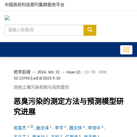
中国高校科技期刊集群服务平台
Toggle
地学前缘
››
2024, Vol. 31
››
Issue (2)
: 13 -19.
DOI:
10.13745/j.esf.sf.2023.9.10
场地土壤污染机制与风险管控
恶臭污染的测定方法与预测模型研
究进展
1
1
2
3
3
祝富杰
,
曲龙泽
,
李平
,
魏文侠
,
李培中
,
1
1
1
1
1