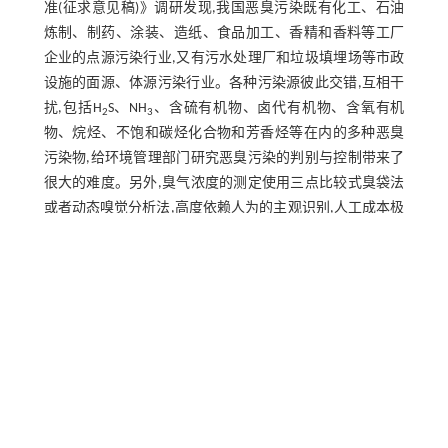
准(征求意见稿)》调研发现,我国恶臭污染既有化工、石油
炼制、制药、涂装、造纸、食品加工、香精和香料等工厂
企业的点源污染行业,又有污水处理厂和垃圾填埋场等市政
设施的面源、体源污染行业。各种污染源彼此交错,互相干
扰,包括H
S、NH
、含硫有机物、卤代有机物、含氧有机
2
3
物、烷烃、不饱和碳烃化合物和芳香烃等在内的多种恶臭
污染物,给环境管理部门研究恶臭污染的判别与控制带来了
很大的难度。另外,臭气浓度的测定使用三点比较式臭袋法
或者动态嗅觉分析法,高度依赖人为的主观识别,人工成本极
高,也为恶臭污染的定性定量带来了巨大的困难。
因此,构建基于易分析测试的输入参数的臭气预测模型,尽可
能准确地预测混合气体的臭气浓度或者是臭气强度,是目前
恶臭污染研究的热点问题。本研究从臭气测定方法、臭气
预测模型和臭气的排放扩散研究3个方面入手,综述目前在
如下几个方面的研究进展:(1)感官分析法和仪器分析法用对
比不同的臭气测定方法;(2)通过建立的多元线性回归和各类
预测模型对比常用的多种臭气预测方法;(3)进一步拓展臭气
的大气扩散和排放速率研究,对比不同方法模型的优劣。通