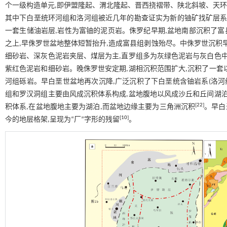
个一级构造单元,即伊盟隆起、渭北隆起、晋西挠褶带、陕北斜坡、天
其中下白垩统环河组和洛河组被近几年的勘查证实为新的铀矿找矿层系
一套生储油岩层,岩性为富铀的泥页岩。侏罗纪早期,盆地南部沉积了富
之上,早侏罗世盆地整体短暂抬升,造成富县组剥蚀殆尽。中侏罗世沉积
细砂岩、深灰色泥岩夹层、煤层为主,直罗组多为灰绿色泥岩与灰白色中
紫红色泥岩和细砂岩。晚侏罗世安定期,湖相沉积范围扩大,沉积了一套
河组砾岩。早白垩世盆地再次沉降,广泛沉积了下白垩统含铀岩系(洛河
组和罗汉洞组主要由风成沉积体系构成,盆地腹地以风成沙丘和丘间湖泊
[
22
]
积体系,在盆地腹地主要为湖泊,而盆地边缘主要为三角洲沉积
。早白
[
10
]
今的地层格架,呈现为“厂”字形的残留
。