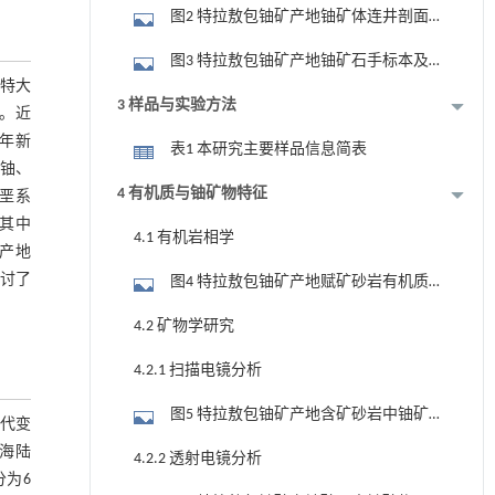
图2 特拉敖包铀矿产地铀矿体连井剖面
208大队资料修改)
图
图3 特拉敖包铀矿产地铀矿石手标本及
、特大
其显微岩相特征
3 样品与实验方法
。近
近年新
表1 本研究主要样品信息简表
铀、
4 有机质与铀矿物特征
垩系
,其中
4.1 有机岩相学
产地
探讨了
图4 特拉敖包铀矿产地赋矿砂岩有机质
的宏观与微观特征
4.2 矿物学研究
4.2.1 扫描电镜分析
图5 特拉敖包铀矿产地含矿砂岩中铀矿
古代变
物及其典型共生矿物显微特征与绿泥石拉
系海陆
4.2.2 透射电镜分析
曼光谱图
分为6