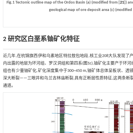
Fig.1 Tectonic outline map of the Ordos Basin (a) (modified from [
21
]) an
geological map of ore deposit area (c) (modifie
2 研究区白垩系铀矿化特征
近几年,在杭锦旗西伊和乌素地区特拉敖包地段,核工业208大队发现了产
内出露的地层为环河组、罗汉洞组和第四系(
图1c
),铀矿化主要产于环
组也有少量铀矿化,矿化深度集中于300~450 m,铀矿体总体呈板状、
深大断裂——三眼井和乌兰吉林庙断裂,具有正断层性质特征,这两条断
通道。