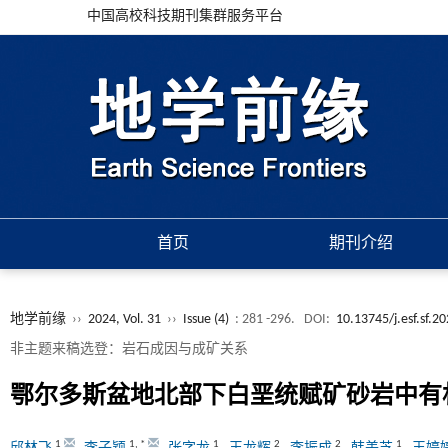
中国高校科技期刊集群服务平台
首页
期刊介绍
地学前缘
››
2024, Vol. 31
››
Issue (4)
: 281 -296.
DOI:
10.13745/j.esf.sf.2
非主题来稿选登：岩石成因与成矿关系
鄂尔多斯盆地北部下白垩统赋矿砂岩中有
1
1
,
*
1
2
2
1