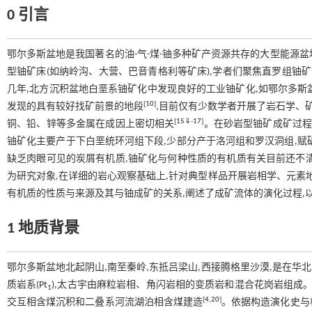
0 引言
鄂尔多斯盆地是我国著名的油-气-煤-铀多种矿产资源共存的大型能源盆
型铀矿床(如纳岭沟、大营、巴音青格利等矿床),学者们聚焦直罗组铀
几年,北方沉积盆地白垩系铀矿化中发现良好的工业铀矿化,如鄂尔多斯
[
10
]
发现的具有较好找矿前景的地段
,目前仅有少数学者开展了岩石学、
[
15
⇓
-
17
]
铜、铅、锌等多金属在成因上密切相关
。在砂岩型铀矿成矿过程
铀矿化主要产于下白垩统环河组下段,少部分产于洛河组和罗汉洞组,赋
缺乏肉眼可见的炭屑有机质,铀矿化与何种性质的有机质有关目前还不
为研究对象,在详细的岩心观察基础上,针对典型样品开展岩相学、元素
有机质的性质与来源及其与铀成矿的关系,阐述了成矿流体的演化过程,
1 地质背景
鄂尔多斯盆地北起阴山,南至秦岭,东抵吕梁山,西接腾格里沙漠,是在华北
质岩系(Pt
),太古宇由麻粒岩相、角闪岩相的变质岩和混合花岗岩组成
1
[
4
,
20
]
交互相含煤沉积和二叠系河流湖泊相含煤建造
。依据构造演化史与