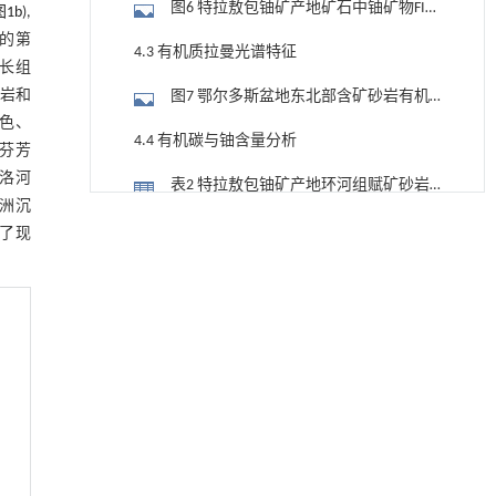
图6 特拉敖包铀矿产地矿石中铀矿物FIB
图1b
),
切割及透射电镜-能谱特征
的第
4.3 有机质拉曼光谱特征
延长组
砂岩和
图7 鄂尔多斯盆地东北部含矿砂岩有机
紫色、
质的激光拉曼光谱图
4.4 有机碳与铀含量分析
了芬芳
洛河
表2 特拉敖包铀矿产地环河组赋矿砂岩
角洲沉
铀含量及TOC含量分析结果
降温路面涂层混合反射行为及其对道路光环境
[1]
图8 特拉敖包铀矿产地赋矿砂岩有机碳
成了现
安全的影响研究
含量与铀含量关系图
Engineering
. 2026, Vol.58(3): 1-303
4.5 有机质抽提及色谱-质谱分析
https://doi.org/10.1016/j.eng.2025.06.014
表3 特拉敖包铀矿产地环河组赋矿砂岩
用于宽浓度范围高效捕集CO₂及低能耗再生的新
[2]
的可溶有机质抽提及色谱-质谱分子地化分
图9 特拉敖包铀矿产地环河组赋矿砂岩
型酮基IPDA相变吸收剂
析参数
Engineering
. 2026, Vol.58(3): 1-303
残留有机质抽提物GC-MS分析结果典型谱
5 讨论
https://doi.org/10.1016/j.eng.2025.05.008
图
5.1 有机质的性质与来源
基于机器学习揭示二氢杨梅素抑制TGF-β/ALK5
[3]
信号通路治疗肺纤维化的新机制
5.2 区域油-气-煤-铀分布与油气充注时限