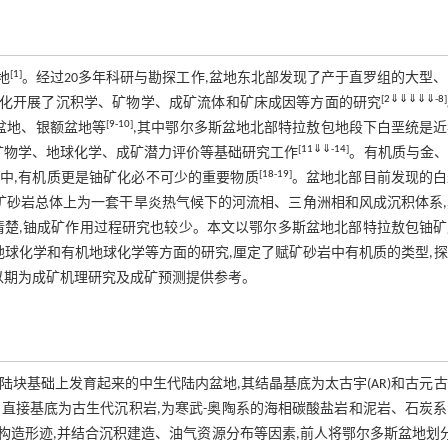
[
1
]
地
。经过20多年科研与勘探工作,盆地东北部发现了产于直罗组的大型
[
2
⇓
⇓
⇓
⇓
⇓
-
8
]
矿化开展了沉积学、矿物学、成矿流体和矿床成因等方面的研究
[
9
-
10
]
盆地、银额盆地等
,其中鄂尔多斯盆地北部特拉敖包地段下白垩统是
[
11
⇓
⇓
-
14
]
矿物学、地球化学、成矿潜力评价等基础研究工作
。有机质与金、
[
18
-
19
]
中,有机质更是铀矿化必不可少的重要物质
。盆地北部目前发现的白
矿砂岩总体上为一套干旱炎热气候下的河流相、三角洲相和风成沉积体系
清楚,铀成矿作用过程研究也较少。本文以鄂尔多斯盆地北部特拉敖包铀矿
地球化学和有机地球化学等方面的研究,厘定了赋矿砂岩中有机质的类型,
以期为成矿机理研究及成矿预测提供参考。
陆块基础上发育起来的中生代陆内盆地,其结晶基底为太古宇(AR)和古元
。直接基底为古生代沉积岩,为寒武-奥陶系的海相碳酸盐岩和泥岩、石炭
构造形迹,并结合沉积建造、油气资源分布等因素,前人将鄂尔多斯盆地划