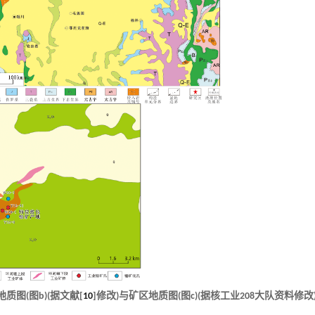
质图(图b)(据文献[
10
]修改)与矿区地质图(图c)(据核工业208大队资料修改