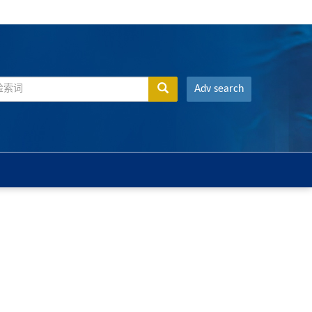
Adv search