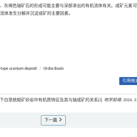
色、灰褐色铀矿石的形成可能主要与深部渗出的有机流体有关。成矿元素
矿流体发生分解并沉淀成矿的主要因素。
-type uranium deposit
/
Ordos Basin
引用格式
部下白垩统赋矿砂岩中有机质特征及其与铀成矿的关系[J].
地学前缘
, 2024, 3
下一篇