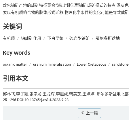
敖包铀矿产地的成矿特征契合“渗出”砂岩型铀矿成矿模式的特点,深灰
要以有机质络合物的胶体形式迁移,物理化学条件的变化可能是导致成
关键词
有机质
/
铀成矿作用
/
下白垩统
/
砂岩型铀矿
/
鄂尔多斯盆地
Key words
organic matter
/
uranium mineralization
/
Lower Cretaceous
/
sandstone
引用本文
邱林飞,李子颖,张字龙,王龙辉,李振成,韩美芝,王婷婷. 鄂尔多斯盆地北
281-296 DOI:10.13745/j.esf.sf.2023.9.23
上一篇