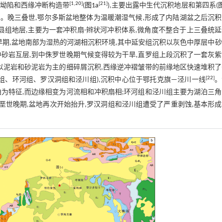
[
1
,
20
]
[
21
]
环坳陷和西缘冲断构造带
(
图1a
),主要出露中生代沉积地层和第四系(
。晚三叠世,鄂尔多斯盆地整体为温暖潮湿气候,形成了内陆湖盆之后沉积
县组地层,主要为一套冲积扇-辫状河冲积体系,微角度不整合于上三叠统
早期,盆地南部为湿热的河湖相沉积环境,其中延安组沉积以灰色中厚层中
砂岩互层,到中侏罗世晚期气候变得较为干旱,直罗组上段沉积了一套灰
以泥岩和砂泥岩为主的细碎屑沉积,西缘逆冲褶皱带的前缘地区快速堆积
[
22
]
组、环河组、罗汉洞组和泾川组),沉积中心位于鄂托克旗—泾川一线
。
为特征,而边缘相变为河流相和冲积扇相;环河组和泾川组主要为湖泊三
垩世晚期,盆地再次开始抬升,罗汉洞组和泾川组遭受了严重剥蚀,基本形