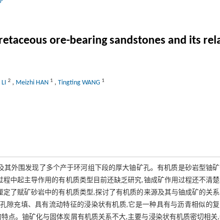
婷
Cretaceous ore-bearing sandstones and its rel
2
1
1
 LI
,
Meizhi HAN
,
Tingting WANG
包及其外围发现了多个产于环河组下段的厚大铀矿孔。有机质是砂岩型铀矿
过程中起主导作用的有机质类型目前还缺乏研究,铀成矿作用过程还不清
厘定了赋矿砂岩中的有机质类型,探讨了有机质的来源及其与铀成矿的关
岩孔隙充填、具有流动特征的浸染状有机质,它是一种具有与沥青相似的复
特点。铀矿化与固体炭屑有机质关系不大,主要与浸染状有机质密切相关