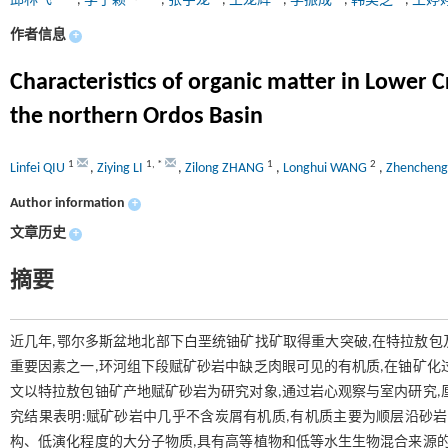
邱林飞
,
李子颖
,
张字龙
,
王龙辉
,
李振成
,
韩美芝
,
王婷
作者信息
+
Characteristics of organic matter in Lower 
the northern Ordos Basin
1
1
,
*
1
2
Linfei QIU
,
Ziying LI
,
Zilong ZHANG
,
Longhui WANG
,
Zhencheng
Author information
+
文章历史
+
摘要
近几年,鄂尔多斯盆地北部下白垩统铀矿找矿取得重大突破,在特拉敖
重要因素之一,环河组下段赋矿砂岩中缺乏肉眼可见的有机质,在铀矿化
文以特拉敖包铀矿产地赋矿砂岩为研究对象,通过岩心观察与室内研究,
究结果表明:赋矿砂岩中几乎不含炭屑有机质,有机质主要为顺层沿砂
构、低演化程度的大分子物质,具有高等植物和低等水生生物混合来源的