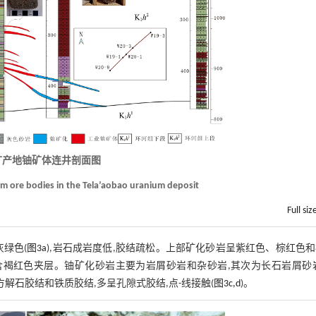
矿产地铀矿体连井剖面图
ium ore bodies in the Tela’aobao uranium deposit
Full siz
绿色(
图3a
),岩石成岩度低,胶结疏松。上部矿化砂岩呈紫红色、棕红色
含褐红色夹层。铀矿化砂岩主要为岩屑砂岩和杂砂岩,其次为长石岩屑砂岩
方解石胶结和铁质胶结,多呈孔隙式胶结,点-线接触(
图3c,d
)。