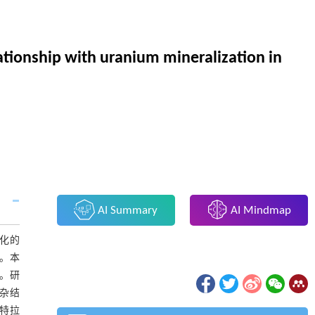
ationship with uranium mineralization in
AI Summary
AI Mindmap
化的
楚。本
系。研
杂结
,特拉