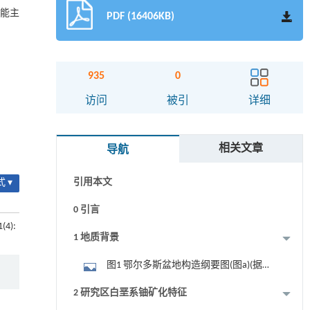
可能主
PDF (16406KB)
935
0
摘要
访问
被引
详细
关键词
相关文章
导航
Key words
引用本文
 ▾
0 引言
1(4):
1 地质背景
图1 鄂尔多斯盆地构造纲要图(图a)(据文
献[21]修改)及盆地北部区域地质图(图b)(据
2 研究区白垩系铀矿化特征
文献[10]修改)与矿区地质图(图c)(据核工业