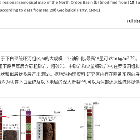
d regional geological map of the North Ordos Basin (b) (modified from [
10
]) 
d according to data from No.208 Geological Party, CNNC)
Full siz
2
[
10
]
于下白垩统环河组(K
h
)的大规模工业铀矿化,最高铀量可达16 kg/m
。
1
河组下段巨厚层含砾粗砂岩、粗砂岩、中砂岩和少量细砂岩中,在罗汉洞组
透镜状和似层状多层产出(
图2
)。据地球物理资料,研究区内存在两条东西向
[
23
]
裂均为切穿下白垩统及以下地层的深大断裂
,可以为深部还原性流体提