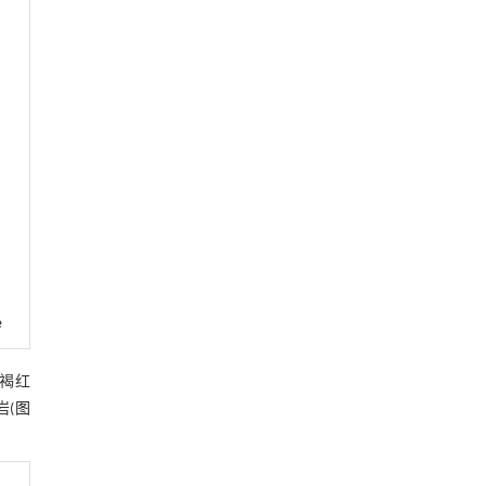
e
和褐红
(
图