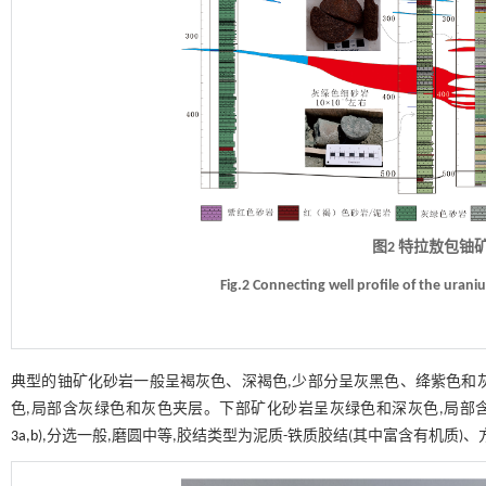
图2 特拉敖包铀
Fig.2 Connecting well profile of the uran
典型的铀矿化砂岩一般呈褐灰色、深褐色,少部分呈灰黑色、绛紫色和灰
色,局部含灰绿色和灰色夹层。下部矿化砂岩呈灰绿色和深灰色,局部
3a,b
),分选一般,磨圆中等,胶结类型为泥质-铁质胶结(其中富含有机质)、