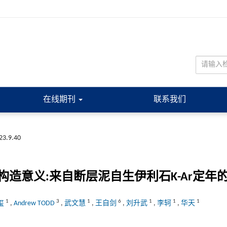
在线期刊
联系我们
023.9.40
造意义:来自断层泥自生伊利石K-Ar定年
1
3
1
6
1
1
1
玺
,
Andrew TODD
,
武文慧
,
王自剑
,
刘升武
,
李轲
,
华天