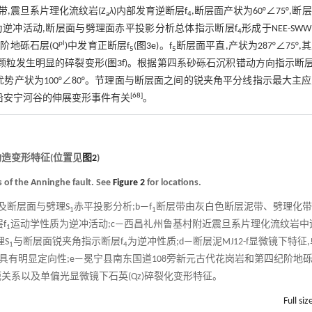
,震旦系片理化流纹岩(Z
λ
)内部发育逆断层f
,断层面产状为60°∠75°,断
a
4
为逆冲活动,断层面与劈理面赤平投影分析总体指示断层f
形成于NEE-SW
4
pl
阶地砾石层(Q
)中发育正断层f
(
图3e
)。f
断层面平直,产状为287°∠75°,
5
5
颗粒发生明显的碎裂变形(
图3f
)。根据第四系砂砾石沉积错动方向指示断层
优势产状为100°∠80°。节理面与断层面之间的锐夹角平分线指示最大主
[
68
]
代沿安宁河谷的伸展变形事件有关
。
构造变形特征(位置见
图2
)
s of the Anninghe fault. See
Figure 2
for locations.
及断层面与劈理S
赤平投影分析;b—f
断层带由灰白色断层泥带、劈理化带
1
1
f
运动学性质为逆冲活动;c—西昌礼州鲁基村附近震旦系片理化流纹岩中
1
S
与断层面锐夹角指示断层f
为逆冲性质;d—断层泥MJ12-f显微镜下特征,
1
4
有明显定向性;e—冕宁县南东国道108旁新元古代花岗岩和第四纪阶地
轭关系以及单偏光显微镜下石英(Qz)碎裂化变形特征。
Full siz