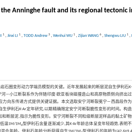
he Anninghe fault and its regional tectonic i
1
1
3
1
6
1
HI
,
Jinxi LI
,
TODD Andrew
,
Wenhui WU
,
Zijian WANG
,
Shengwu LIU
,
岩石圈变形动力学端员模型的关键。近年发展起来的断层泥自生伊利石K-
宁河—小江断裂系作为伴随印度-欧亚板块碰撞造山和高原物质侧向挤出过
程应力向东传递方式提供关键证据。本文选取安宁河断裂冕宁—西昌段作为
生伊利石K-Ar定年研究,以期精确限定安宁河断裂脆性变形的时间。构
岩和断层泥,指示为脆性变形。安宁河断裂不同粒级断层泥样品的黏土矿
温1M/1M
型伊利石含量逐渐减少,其K-Ar年龄总体呈变年轻趋势,表明
d
混合年龄。伊利石年龄分析获得自生1M/1M
型伊利石的年龄为(42.6±9.4)