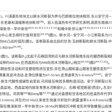
1
)。川滇菱形地块北以鲜水河断裂为界与巴颜喀拉地块相邻,东以安宁河
[
38
]
与东羌塘和滇缅等地块毗邻
。前人低温热年代学研究表明,高原东南缘
[
40
⇓
-
42
,
45
⇓
⇓
⇓
⇓
⇓
-
51
]
[
19
,
43
,
46
,
51
⇓
⇓
⇓
⇓
⇓
⇓
-
渐新世—早中新世
和晚中新世以来
[
39
,
59
]
为中心发生顺时针旋转变形
(
图1
)。鲜水河—安宁河—小江断裂系为
为向NE凸出的弧形(
图1
)。该断裂系由北段的甘孜-玉树断裂和鲜水河断裂,
[
34
,
60
]
00 km
。
(
图1
)。该断裂(F
)北起于石棉田湾附近与鲜水河断裂南东段的磨西断裂相
3
[
61
-
62
]
[
49
,
57
,
65
]
约600 km,在西昌附近与NW向则木河断裂(F
)相交
(
图2
)
4
[
61
-
西期张性活动和印支期韧性挤压变形,并在燕山期和喜山期发生脆性变形
[
63
-
64
]
冲活动,走滑位移量为47~53 km,走滑速率为5~6 mm/a
。安宁
中—新生代酸性或碱性岩浆岩,可间接反映其多期构造活动。安宁河断裂以
西昌盆地。西昌盆地内部发育黑水河断层(F
)、石棉-昭觉断层(西支F
,东支F
5
6
[
66
]
[
57
,
65
]
变形特征。邓宾等
和Deng等
通过对喜德和甘洛地区的低温热年代学
m/a),并在约10 Ma以来发生快速冷却抬升(剥露速率0.4~0.8 mm/a)(
图
断裂在晚渐新世—早中新世(24~18 Ma)时期经历冲断变形并导致螺髻山岩