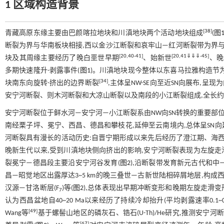
1 区域构造背景
[
38
]
青藏高原东缘主要由巴颜喀拉地块和川滇地块两个活动地块组成
(
图
断裂为界与华南板块相接,西以金沙江断裂和哀牢山—红河断裂带为界
[
20
,
40
-
41
]
[
20
,
41
⇓
⇓
⇓
-
45
]
块及其周缘主要经历了晚白垩世早期
、始新世
、晚
多期快速隆升-剥露事件(
图1
)。川滇地块现今整体以东喜马拉雅构造节
[
34
]
块南东向旋转-挤出的边界断裂
,主体呈NW-SE向至近SN向展布,呈现
安宁河断裂、则木河断裂和大凉山断裂以及南段的小江断裂组成,全长约1 8
安宁河断裂位于鲜水河—安宁河—小江断裂系由NW向SN转换的重要部位
南经栗子坪、冕宁、西昌、德昌和攀枝花,延伸至云南境内,总体呈SN向延伸
河断裂具有漫长的活动历史:自晋宁期形成以来先后经历了澄江期、海
晚新生代以来,受到川滇地块侧向挤出的影响,安宁河断裂表现为左旋走滑兼具逆
裂冕宁—德昌段主要沿安宁河谷发育(
图2
),沿断裂带发育新元古代和
昌—昭觉地区出露厚达3~5 km的晚三叠世—古新世陆相碎屑地层,构成
汉源—甘洛断层(F
)等(
图2
),总体表现出早期冲断变形和晚期左旋走滑
7
认为西昌盆地自40~20 Ma以来经历了持续冷却抬升(平均剥露速率0.1~0.3 m
[
49
]
Wang等
基于螺髻山地区的磷灰石、锆石(U-Th)/He研究,推测安宁河
[
67
]