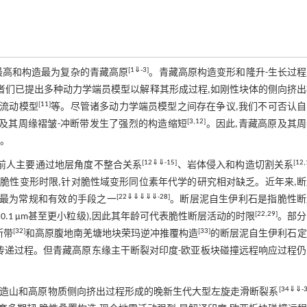
[
1
⇓
-
3
]
最高和构造最为复杂的青藏高原
。青藏高原构造变形和隆升-生长过
者们已提出多种动力学端员模型以解释其形成过程,如刚性块体的侧向挤出
[
11
]
壳流动模型
等。尽管诸多动力学端员模型之间存在争议,我们不可否认自
[
3
,
12
]
及其周缘褶皱-冲断带发生了强烈的构造缩短
。因此,青藏高原及其
键。
[
12
⇓
⇓
-
15
]
[
12
,
。前人主要通过地层角度不整合关系
、岩体侵入和构造切割关系
脆性变形时限,针对脆性域变形同位素年代学的研究相对缺乏。近年来,
[
22
⇓
⇓
⇓
⇓
⇓
-
28
]
年龄最为常规和有效的手段之一
。断层泥自生伊利石是指脆性断
[
22
,
29
]
<0.1 μm甚至更小粒级),因此其年龄可代表脆性断层活动的时限
。部分
[
32
]
[
33
]
断带
和高原腹地南羌塘地块荣玛逆冲推覆构造
的断层泥自生伊利石定
传递过程。但青藏高原东缘主干断裂对印度-欧亚板块碰撞远程响应过程
[
34
⇓
⇓
-
撞造山和高原物质侧向挤出过程形成的晚新生代大型左旋走滑断裂系