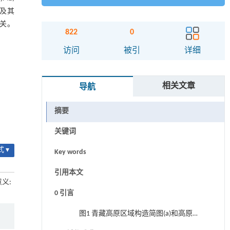
及其
有关。
822
0
访问
被引
详细
相关文章
导航
摘要
关键词
 ▾
Key words
引用本文
意义:
0 引言
图1 青藏高原区域构造简图(a)和高原东
南缘地形-构造图(b)(图1a据文献[37]修改;图