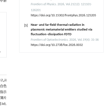
中新
Frontiers of Physics
. 2026, Vol.21(12): 121101-
126201
https://doi.org/10.15302/frontphys.2026.125205
Near- and far-field thermal radiation in
[5]
plasmonic metamaterial emitters studied via
fluctuation–dissipation FDTD
Frontiers of Optoelectronics
. 2026, Vol.19(4): 31-36
https://doi.org/10.2738/foe.2026.0032
e
Z
λ
)
a
白色
体指示
微薄片
图3d
),