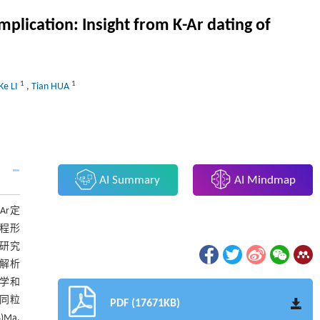
mplication: Insight from K-Ar dating of
1
1
Ke LI
,
Tian HUA
AI Summary
AI Mindmap
Ar定
程形
研究
造解析
物学和
不同粒
PDF (17671KB)
Ma,