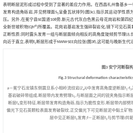
表明断层泥形成过程中受到了显著的差应力作用。在西昌礼州鲁基乡一带
发育构造角砾岩,并见劈理面S
呈叠瓦状排列(
图3c
),指示其运动学性质
1
压。另外,在冕宁县SE国道108旁,新元古代灰白色黑云母花岗岩和第四纪
dl
全新世坡积物(Qh
)所覆盖。花岗岩基岩发生强碎裂岩化,镜下可见石英
正断性质;同时露头发育一组与断层面倾向相反的高角度陡倾剪节理(J),
向近于直立,表明f
断层形成于NWW-SEE向拉张(
图3f
),这可能与晚新生
5
图3 安宁河断裂
Fig.3 Structural deformation characteristic
a—冕宁石龙镇东侧震旦系小相岭流纹岩(Z
λ
)中发育高角度逆断层f
-f
a
1
3
基岩破碎带组成,断层带内发育劈理S
,与断层面之间的锐夹角指示断层
1
断层f
变形特征,断层带发育构造角砾,指示为脆性变形,断层带内部劈理
4
偏光下见石英颗粒表面发育破裂纹,正交偏光下可见断层泥中黏土矿物具
层中见正断层f
发育;f—正断层f
与剪节理J共
5
5