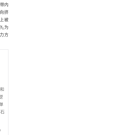
层带内
W向挤
其上被
f
为
5
应力方
和
逆
单
砾石
e