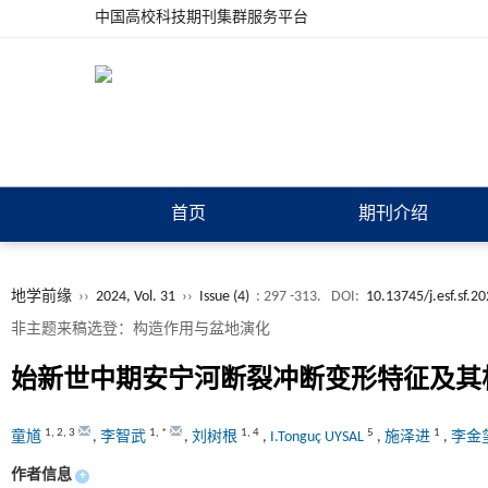
中国高校科技期刊集群服务平台
首页
期刊介绍
地学前缘
››
2024, Vol. 31
››
Issue (4)
: 297 -313.
DOI:
10.13745/j.esf.sf.2
非主题来稿选登：构造作用与盆地演化
始新世中期安宁河断裂冲断变形特征及其构
1
,
2
,
3
1
,
*
1
,
4
5
1
童馗
,
李智武
,
刘树根
,
I.Tonguç UYSAL
,
施泽进
,
李金
作者信息
+