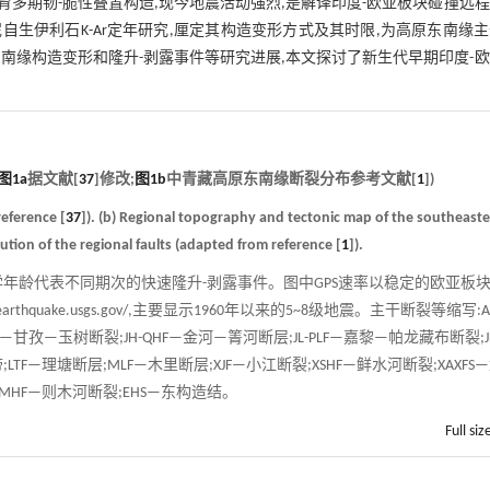
发育多期韧-脆性叠置构造,现今地震活动强烈,是解译印度-欧亚板块碰撞远
生伊利石K-Ar定年研究,厘定其构造变形方式及其时限,为高原东南缘
南缘构造变形和隆升-剥露事件等研究进展,本文探讨了新生代早期印度-
图1a
据文献[
37
]修改;
图1b
中青藏高原东南缘断裂分布参考文献[
1
])
reference [
37
]). (b) Regional topography and tectonic map of the southeast
ution of the regional faults (adapted from reference [
1
]).
年龄代表不同期次的快速隆升-剥露事件。图中GPS速率以稳定的欧亚板
earthquake.usgs.gov/
,主要显示1960年以来的5~8级地震。主干断裂等缩写:AL
F—甘孜—玉树断裂;JH-QHF—金河—箐河断层;JL-PLF—嘉黎—帕龙藏布断裂;J
LTF—理塘断层;MLF—木里断层;XJF—小江断裂;XSHF—鲜水河断裂;XAXFS
MHF—则木河断裂;EHS—东构造结。
Full siz