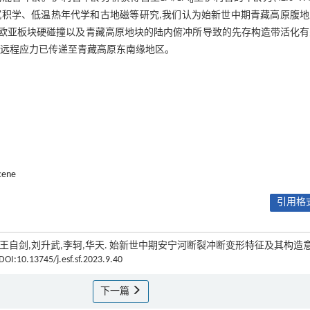
d
积学、低温热年代学和古地磁等研究,我们认为始新世中期青藏高原腹地
-欧亚板块硬碰撞以及青藏高原地块的陆内俯冲所导致的先存构造带活化
的远程应力已传递至青藏高原东南缘地区。
cene
引用格式
ODD,武文慧,王自剑,刘升武,李轲,华天. 始新世中期安宁河断裂冲断变形特征及其构造
 DOI:10.13745/j.esf.sf.2023.9.40
下一篇