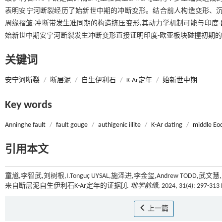
1
d
表明安宁河断裂经历了始新世中期的冲断变形。结合前人构造变形、沉
周缘褶皱-冲断带发生准同期的构造挤压变形,其动力学机制可能与印度
始新世中期安宁河断裂发生冲断变形直接证明印度-欧亚板块碰撞初期
关键词
安宁河断裂
/
断层泥
/
自生伊利石
/
K-Ar定年
/
始新世中期
Key words
Anninghe fault
/
fault gouge
/
authigenic illite
/
K-Ar dating
/
middle Eo
引用本文
童馗,李智武,刘树根,I.Tonguç UYSAL,施泽进,李金玺,Andrew T
来自断层泥自生伊利石K-Ar定年的证据[J].
地学前缘
, 2024, 31(4): 297-313
上一篇