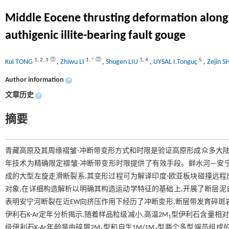
Middle Eocene thrusting deformation along t
authigenic illite-bearing fault gouge
1
,
2
,
3
1
,
*
1
,
4
5
Kui TONG
,
Zhiwu LI
,
Shugen LIU
,
UYSAL I.Tonguç
,
Zejin S
Author information
+
文章历史
+
摘要
青藏高原及其周缘褶皱-冲断带变形方式和时限是验证高原形成众多大陆
年技术为精确限定褶皱-冲断带变形时限提供了有效手段。鲜水河—安
成的大型左旋走滑断裂系,其变形过程可为解译印度-欧亚板块碰撞远
对象,在详细构造解析以明确其构造运动学特征的基础上,开展了断层泥自
表明安宁河断裂在近EW向挤压作用下经历了冲断变形,断层带发育碎斑
伊利石K-Ar定年分析揭示,随着样品粒级减小,高温2M
型伊利石含量相对低
1
级伊利石K-Ar年龄是由碎屑2M
型和自生1M/1M
型两个多型端员组成的