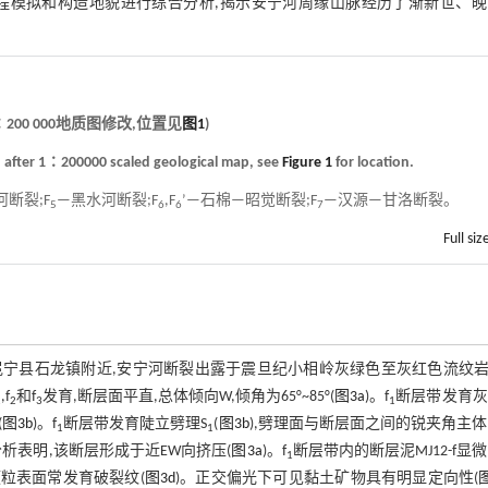
程模拟和构造地貌进行综合分析,揭示安宁河周缘山脉经历了渐新世、晚
200 000地质图修改,位置见
图1
)
ed after 1∶200000 scaled geological map, see
Figure 1
for location.
断裂;F
—黑水河断裂;F
,F
’—石棉—昭觉断裂;F
—汉源—甘洛断裂。
5
6
6
7
Full siz
宁县石龙镇附近,安宁河断裂出露于震旦纪小相岭灰绿色至灰红色流纹岩(
,f
和f
发育,断层面平直,总体倾向W,倾角为65°~85°(
图3a
)。f
断层带发育灰
1
2
3
1
(
图3b
)。f
断层带发育陡立劈理S
(
图3b
),劈理面与断层面之间的锐夹角主
1
1
析表明,该断层形成于近EW向挤压(
图3a
)。f
断层带内的断层泥MJ12-f显
1
粒表面常发育破裂纹(
图3d
)。正交偏光下可见黏土矿物具有明显定向性(