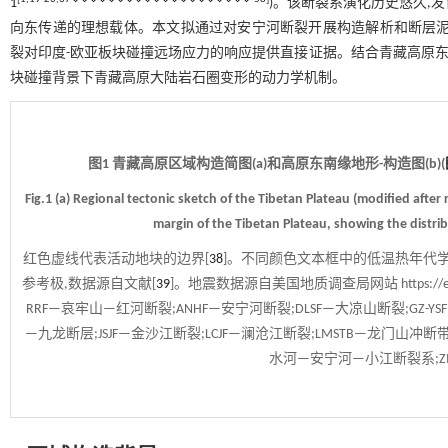
1
)。该断裂系演化历史悠久,
向东传递的理想载体。本文拟通过对安宁河断裂开展构造解析和断层泥自
裂对印度-欧亚板块碰撞远场应力的响应提供直接证据。结合青藏高原东
块碰撞背景下青藏高原大陆岩石圈变形的动力学机制。
图1 青藏高原区域构造简图(a)和高原东南缘地形-构造图(b)(
Fig.1 (a) Regional tectonic sketch of the Tibetan Plateau (modified after 
margin of the Tibetan Plateau, showing the distrib
红色虚线代表活动地块的边界[
38
]。不同颜色文本框中的低温热年代学
参考极,数据源自文献[
39
]。地震数据源自美国地质调查局网站
https://
RRF—哀牢山—红河断裂;ANHF—安宁河断裂;DLSF—大凉山断裂;GZ-YS
—九龙断层;JSJF—金沙江断裂;LCJF—澜沧江断裂;LMSTB—龙门山冲断带;
水河—安宁河—小江断裂系;Z