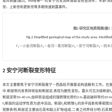
差异剥露(
图2
)。Wang等
对安宁河支流碎屑裂变径迹测年、年龄-高
世、上新世和更新世等多期快速剥露事件。
图2 研究区地质简图(据1∶
Fig.2 Simplified geological map of the study area. Modifi
F
—小金河断裂;F
—金河—箐河断裂;F
—安宁河断裂;F
—则木河
1
2
3
4
2 安宁河断裂变形特征
本文主要聚焦于安宁河断裂冕宁—西昌段开展基岩构造解析工作。在冕
中,断层带内发育碎斑岩和断层泥,表现为脆性变形。露头可见次级断层f
断层泥带10~40 cm,由碎斑岩组成的强劈理化带约3 m,基岩破碎带约10 m
f
断层的运动学性质为逆冲活动。断层f
和劈理S
的赤平投影和等密图分
1
1
1
观察表明,断层泥主要由石英和黏土矿物组成,二者之间界线分明,石英颗