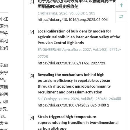
用于宽浓度范围高效捕集CO₂及低能耗再生的新
[1]
型酮基IPDA相变吸收剂
Engineering
. 2026, Vol.58(3): 1-303
—小江
https://doi.org/10.1016/j.eng.2025.05.008
川滇地
Local calibration of bulk density models for
[2]
58
]
等
agricultural soils in an inter-Andean valley of the
川滇地
Peruvian Central Highlands
中段的
ENGINEERING Agriculture
. 2027, Vol.14(2): 27718-
27728
https://doi.org/10.15302/J-FASE-2027723
接,向
。安宁
Revealing the mechanisms behind high
[3]
62
]
。
potassium efficiency in vegetable soybean
through rhizospheric microbial community
河断
recruitment and potassium activation
东的西
Soil Ecology Letters
. 2026, Vol.8(6): 260461-260488
’)和
6
https://doi.org/10.1007/s42832-026-0488-2
研究,
2
)。
Strain-triggered high-temperature
[4]
superconducting transition in two-dimensional
体发生
carbon allotrope