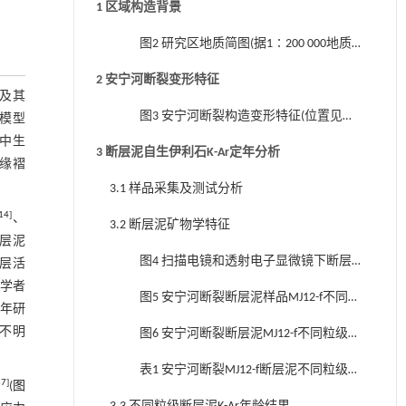
1 区域构造背景
1b中青藏高原东南缘断裂分布参考文献[1])
图2 研究区地质简图(据1∶200 000地质
图修改,位置见图1)
2 安宁河断裂变形特征
程及其
图3 安宁河断裂构造变形特征(位置见图
模型
2)
中生
3 断层泥自生伊利石K-Ar定年分析
周缘褶
3.1 样品采集及测试分析
14
]
、
3.2 断层泥矿物学特征
断层泥
图4 扫描电镜和透射电子显微镜下断层
层活
泥MJ12-f 1~>0.5和<0.1 μm粒级黏土矿物学
学者
图5 安宁河断裂断层泥样品MJ12-f不同粒
年研
特征
级黏土自然干燥和乙二醇饱和定向片XRD
仍不明
图6 安宁河断裂断层泥MJ12-f不同粒级黏
图谱
土样品随机粉末XRD图谱(黑线)及其最佳拟
表1 安宁河断裂MJ12-f断层泥不同粒级样
合曲线(红线)
37
]
(
图
品黏土矿物特征