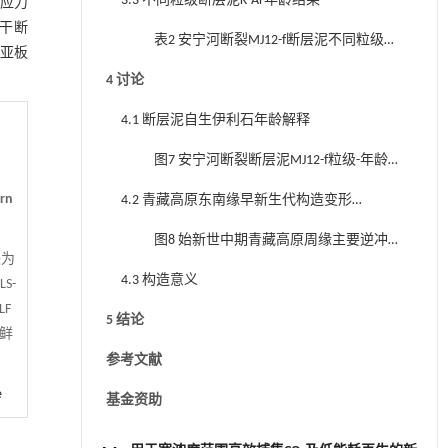
3.3 不同粒级断层泥K-Ar年龄结果
程应力
主干断
表2 安宁河断裂MJ12-f断层泥不同粒级样
欧亚板
品K-Ar定年结果
4 讨论
4.1 断层泥自生伊利石年龄解释
图7 安宁河断裂断层泥MJ12-f粒级-年龄
关系图(a)及自生伊利石年龄分析(b)
ern
4.2 青藏高原东南缘早新生代构造变形
与剥露作用
图8 始新世中期青藏高原周缘主要逆冲
块为
断裂挤压变形特征
4.3 构造意义
S-
LF
5 结论
—鲜
参考文献
e
基金资助