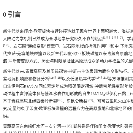
0 引言
新生代以来印度-欧亚板块持续碰撞造就了现今世界上面积最大、海拔
[
1
⇓
⇓
⇓
⇓
⇓
-
7
]
大陆动力学机制已然成为全球地学研究经久不衰的热点
。学
[
1
,
8
]
[
9
]
[
10
]
、岩石圈“连续变形”模型
、岩石圈地幔的拆沉作用
和中-下地
代拉萨-羌塘地块碰撞以及新生代印度-欧亚板块碰撞以来青藏高原腹地
皱-冲断带变形方式、历史与时限是验证高原形成众多动力学模型的关
新生代以来,青藏高原及其周缘褶皱-冲断带主体表现为脆性变形特征
[
16
⇓
-
18
]
[
19
⇓
-
21
]
盆地沉积响应和物源分析
以及低温热年代学
等方法推测其
自生伊利石K (Ar)-Ar同位素定年成为精确限定褶皱-冲断带脆性变形
动过程中富钾流体参与低温水岩作用形成的自生1M/1M
型伊利石黏土(
d
[
30
]
[
31
]
基于青藏高原北缘西秦岭断裂
、东昆仑断裂
、可可西里风火山冲
究,定量约束了印度-欧亚板块碰撞的远程应力在高原腹地和北缘地区的
确。
青藏高原东南缘鲜水河—安宁河—小江断裂系是伴随印度-欧亚大陆碰
[
1
,
19
-
20
,
37
⇓
⇓
⇓
⇓
⇓
⇓
⇓
⇓
⇓
⇓
⇓
⇓
⇓
⇓
⇓
⇓
⇓
⇓
⇓
⇓
-
58
]