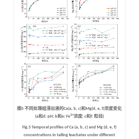
图5 不同处理组浸出液的Ca(a, b, c)和Mg(d, e, f)浓度变化
3+
(a和d: pH; b和e: Fe
浓度; c和f: 粒径)
Fig.5 Temporal profiles of Ca (a, b, c) and Mg (d, e, f)
concentrations in tailing leachates under different