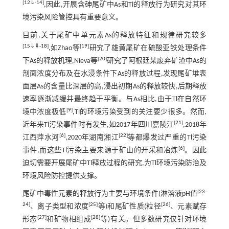
[
12
⇓
-
14
]
,因此,开展含砷尾矿中As和Tl的释放行为研究对其环
境污染风险管控具有重要意义。
目前,关于尾矿中单元素As的释放特征和规律研究较多
[
15
⇓
⇓
-
18
]
[
19
]
,如Zhao等
研究了雄黄尾矿在硫酸亚铁处理条件
[
20
]
下As的释放机理,Nieva等
研究了阿根廷某废弃矿渣中As的
剖面浓度分布及在水浸条件下As的释放过程,发现尾矿堆表
面层As的含量比深层的高,浸出初期As的释放较快,后期释放
速率逐渐减缓并最终趋于平衡。与As相比,由于Tl在自然环
[
9
]
境中浓度极低
,Tl的环境污染受到的关注要少很多。然而,
[
21
]
近年来Tl污染事件时有发生,如2017年四川嘉陵江
,2018年
[
6
]
[
22
]
江西萍水河
,2020年湖南湘江
等都爆发过严重的Tl污染
[
6
]
事件,而这些Tl污染主要来源于矿山的开采和冶炼
。因此
迫切需要开展尾矿中Tl释放过程的研究,为Tl环境污染防治及
环境风险防控提供支撑。
[
23
-
尾矿中毒性元素的释放行为主要与环境条件(淋溶液pH值
24
]
[
25
]
[
26
]
、离子类型和浓度
等)和尾矿性质(粒径
、元素赋存
[
27
]
[
28
]
形态
和矿物相组成
等)有关。但多数研究仅针对环境