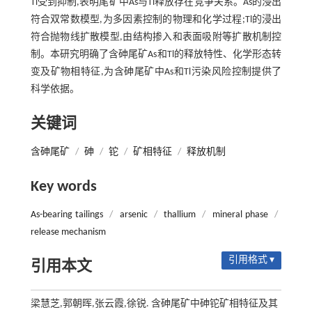
Tl受到抑制,表明尾矿中As与Tl释放存在竞争关系。As的浸出
符合双常数模型,为多因素控制的物理和化学过程;Tl的浸出
符合抛物线扩散模型,由结构掺入和表面吸附等扩散机制控
制。本研究明确了含砷尾矿As和Tl的释放特性、化学形态转
变及矿物相特征,为含砷尾矿中As和Tl污染风险控制提供了
科学依据。
关键词
含砷尾矿
/
砷
/
铊
/
矿相特征
/
释放机制
Key words
As-bearing tailings
/
arsenic
/
thallium
/
mineral phase
/
release mechanism
引用格式 ▾
引用本文
梁慧芝,郭朝晖,张云霞,徐锐. 含砷尾矿中砷铊矿相特征及其