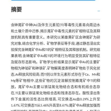
摘要
含砷尾矿中砷(As)及伴生元素铊(Tl)等毒性元素易向周边水
和土壤介质中迁移,揭示尾矿中毒性元素的矿相特征及其释
放机制具有重要意义。本研究以某雄黄矿区含砷尾矿为研
究对象,结合化学分析、矿物学表征等手段,通过静态浸出实
验探究含砷尾矿中As和Tl的矿相特征及其释放机制。研究结
果表明,含砷尾矿中As和Tl的环境行为明显受到其矿相特征
及赋存形态影响。矿物学分析结果显示尾矿中As的主要矿
物相为砷铂矿和砷铁矿,矿物解离度表明砷矿物处于风化状
态,As释放风险较高;而Tl则以伴生元素形式存在于Ca、Mn和
Mg等矿物相中,这些矿物的沉淀溶解控制着尾矿中Tl的释
放。尾矿中As主要以铁锰氧化物结合态和有机结合态存
在,Tl主要以铁锰氧化物结合态和残渣态存在。酸性浸出条
件下金属的活性态比例增高,可交换态As由0.29%上升至
1.67%,可交换态Tl从5.46%升高至8.67%;尾矿中As释放加强而