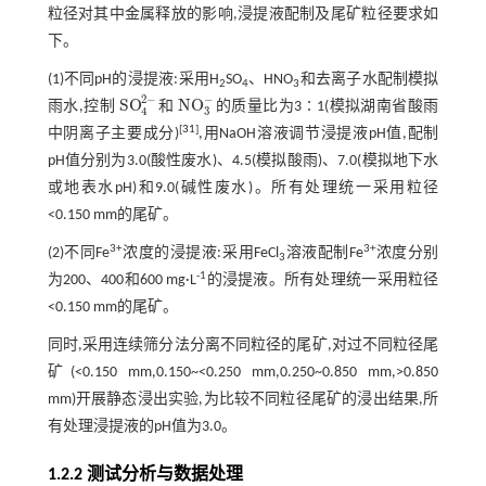
粒径对其中金属释放的影响,浸提液配制及尾矿粒径要求如
下。
(1)不同pH的浸提液:采用H
SO
、HNO
和去离子水配制模拟
2
4
3
2
−
−
SO
NO
雨水,控制
和
的质量比为3∶1(模拟湖南省酸雨
SO
4
2
-
NO
3
-
3
4
[
31
]
中阴离子主要成分)
,用NaOH溶液调节浸提液pH值,配制
pH值分别为3.0(酸性废水)、4.5(模拟酸雨)、7.0(模拟地下水
或地表水pH)和9.0(碱性废水)。所有处理统一采用粒径
<0.150 mm的尾矿。
3+
3+
(2)不同Fe
浓度的浸提液:采用FeCl
溶液配制Fe
浓度分别
3
-1
为200、400和600 mg·L
的浸提液。所有处理统一采用粒径
<0.150 mm的尾矿。
同时,采用连续筛分法分离不同粒径的尾矿,对过不同粒径尾
矿(<0.150 mm,0.150~<0.250 mm,0.250~0.850 mm,>0.850
mm)开展静态浸出实验,为比较不同粒径尾矿的浸出结果,所
有处理浸提液的pH值为3.0。
1.2.2 测试分析与数据处理