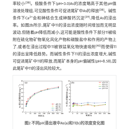
[
38
]
率较小
。极酸条件下(pH=3.0)As的浓度略高于其他pH值
[
38
]
溶液处理组,可见酸性条件可促进尾矿中As的释放
。碱性
2+
[
39
]
条件下Ca
会和砷结合生成砷酸钙沉淀
,降低As的浸出
率。如
图2b
所示,尾矿中Tl的浸出浓度随时间增加而无明显
波动,但随着pH降低而减小,这可能是酸性条件下部分Tl被吸
附在硫化物矿物氧化风化产物和碳酸盐中和作用的产物上
[
40
]
了,或者在浸出过程中Tl被铁锰氧化物快速吸附
而使得Tl
的浸出呈降低趋势。而碱性条件下Tl的浸出浓度增大,碱性
可促进尾矿中Tl的释放,而尾矿本身的pH偏碱性(pH=8.58),因
此尾矿中Tl的浸出风险较大。
图2 不同pH浸出液中As(a)和Tl(b)的浓度变化图