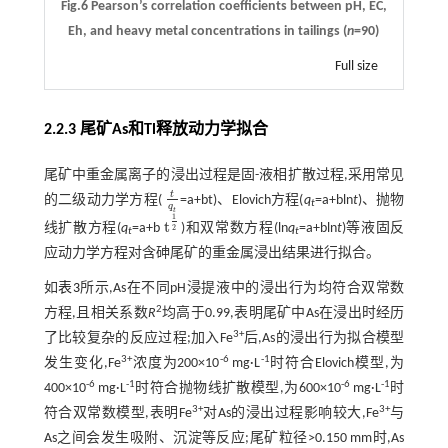
Fig.6 Pearson’s correlation coefficients between pH, EC,
Eh, and heavy metal concentrations in tailings (
n
=90)
Full size
2.2.3 尾矿As和Tl释放动力学拟合
尾矿中重金属离子的浸出过程是固-液相扩散过程,采用常见
t
的二级动力学方程(
=a+bt)、Elovich方程(
q
=a+bln
t
)、抛物
t
q
t
t
q
t
1
t
线扩散方程(
q
=a+b
)和双常数方程(ln
q
=a+bln
t
)等液固反
t
1
2
2
t
t
应动力学方程对含砷尾矿的重金属浸出结果进行拟合。
如
表3
所示,As在不同pH浸提液中的浸出行为均符合双常数
2
方程,且相关系数
R
均高于0.99,表明尾矿中As在浸出时经历
3+
了比较复杂的反应过程;加入Fe
后,As的浸出行为拟合模型
3+
-6
-1
发生变化,Fe
浓度为200×10
mg·L
时符合Elovich模型,为
-6
-1
-6
-1
400×10
mg·L
时符合抛物线扩散模型,为600×10
mg·L
时
3+
3+
符合双常数模型,表明Fe
对As的浸出过程影响较大,Fe
与
As之间会发生吸附、沉淀等反应;尾矿粒径>0.150 mm时,As