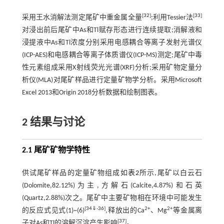
[
32
]
[
33
]
采用王水消解法测定尾矿中重金属全量
;利用Tessier法
对浸出前后尾矿中As和Tl赋存形态进行连续提取;消解液和
浸提液中As和Tl浓度分别采用电感耦合等离子发射光谱仪
(ICP-AES)和电感耦合等离子体质谱仪(ICP-MS)测定;尾矿中毒
性元素组成采用X射线荧光光谱(XRF)分析;采用矿物定量分
析仪(MLA)对尾矿样品进行定量矿物学分析。采用Microsoft
Excel 2013和Origin 2018分析数据和绘制图表。
2 结果与讨论
2.1 尾矿矿物学特性
供试尾矿样品的定量矿物组成如
表2
所示,尾矿以白云石
(Dolomite,82.12%)为主,方解石(Calcite,4.87%)和石英
(Quartz,2.88%)次之。尾矿中主要矿物相在环境中可能发生
[
34
⇓
-
36
]
2+
2+
的反应式见式(1)~(6)
,释放出的Ca
、Mg
等金属离
[
37
]
子对As和Tl的溶解沉淀产生影响
。