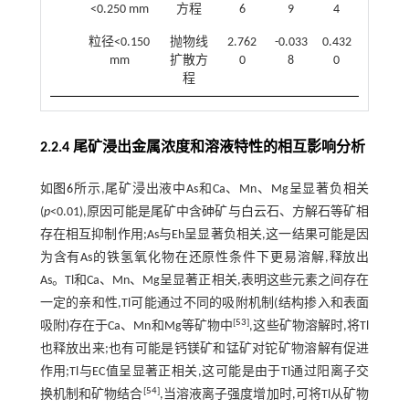
<0.250 mm
方程
6
9
4
粒径<0.150
抛物线
2.762
-0.033
0.432
mm
扩散方
0
8
0
程
2.2.4 尾矿浸出金属浓度和溶液特性的相互影响分析
如
图6
所示,尾矿浸出液中As和Ca、Mn、Mg呈显著负相关
(
p
<0.01),原因可能是尾矿中含砷矿与白云石、方解石等矿相
存在相互抑制作用;As与Eh呈显著负相关,这一结果可能是因
为含有As的铁氢氧化物在还原性条件下更易溶解,释放出
As。Tl和Ca、Mn、Mg呈显著正相关,表明这些元素之间存在
一定的亲和性,Tl可能通过不同的吸附机制(结构掺入和表面
[
53
]
吸附)存在于Ca、Mn和Mg等矿物中
,这些矿物溶解时,将Tl
也释放出来;也有可能是钙镁矿和锰矿对铊矿物溶解有促进
作用;Tl与EC值呈显著正相关,这可能是由于Tl通过阳离子交
[
54
]
换机制和矿物结合
,当溶液离子强度增加时,可将Tl从矿物