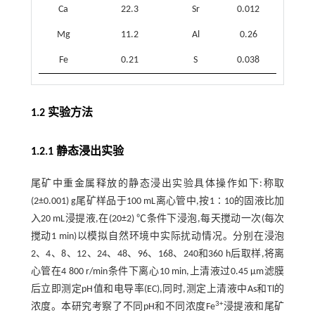
Ca
22.3
Sr
0.012
Mg
11.2
Al
0.26
Fe
0.21
S
0.038
1.2 实验方法
1.2.1 静态浸出实验
尾矿中重金属释放的静态浸出实验具体操作如下:称取
(2±0.001) g尾矿样品于100 mL离心管中,按1∶10的固液比加
入20 mL浸提液,在(20±2) ℃条件下浸泡,每天搅动一次(每次
搅动1 min)以模拟自然环境中实际扰动情况。分别在浸泡
2、4、8、12、24、48、96、168、240和360 h后取样,将离
心管在4 800 r/min条件下离心10 min,上清液过0.45 μm滤膜
后立即测定pH值和电导率(EC),同时,测定上清液中As和Tl的
3+
浓度。本研究考察了不同pH和不同浓度Fe
浸提液和尾矿