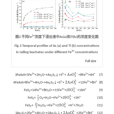
3+
图3 不同Fe
浓度下浸出液中As(a)和Tl(b)的浓度变化图
Fig.3 Temporal profiles of As (a) and Tl (b) concentrations
3+
in tailing leachates under different Fe
concentrations
Full size
3
−
AsO
3+
2-
2+
+
3FeAsS+5Fe
+2H
O→As
S
↓+S
+
+8Fe
+4H
(7)
AsO
2
3
-
2
2
2
2
3
−
2AsO
3+
2-
2+
+
4FeAsS+8Fe
+4H
O→As
S
↓+S
+
+12Fe
+8H
(8)
2AsO
2
3
-
2
2
2
3
2
−
SO
3+
2+
+
FeS
+14Fe
+8H
O→15Fe
+2
+16H
(9)
SO
4
2
-
4
2
2
7
2
−
SO
2+
+
FeS
+
O
+H
O→Fe
+2
+2H
(10)
7
2
SO
4
2
-
4
2
2
2
2
15
2
−
SO
3+
+
FeS
+
H
O
→Fe
+2
+H
+7H
O
(11)
15
2
SO
4
2
-
4
2
2
2
2
2
3
−
2AsO
3+
2+
+
3As
S
+2Fe
+4H
O→2As
S
↓+
+2Fe
+8H
(12)
2AsO
2
3
-
2
2
2
2
3