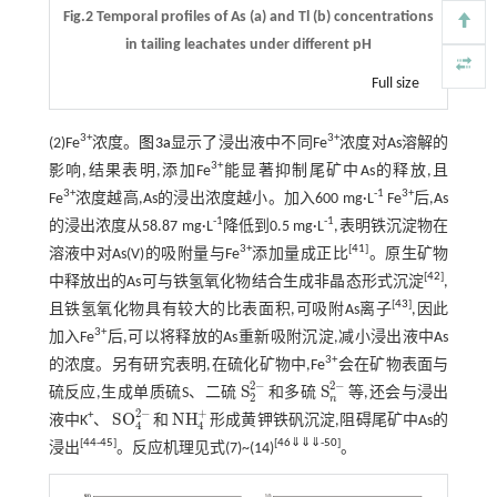
Fig.2 Temporal profiles of As (a) and Tl (b) concentrations
in tailing leachates under different pH
Full size
3+
3+
(2)Fe
浓度。
图3a
显示了浸出液中不同Fe
浓度对As溶解的
3+
影响,结果表明,添加Fe
能显著抑制尾矿中As的释放,且
3+
-1
3+
Fe
浓度越高,As的浸出浓度越小。加入600 mg·L
Fe
后,As
-1
-1
的浸出浓度从58.87 mg·L
降低到0.5 mg·L
,表明铁沉淀物在
3+
[
41
]
溶液中对As(V)的吸附量与Fe
添加量成正比
。原生矿物
[
42
]
中释放出的As可与铁氢氧化物结合生成非晶态形式沉淀
,
[
43
]
且铁氢氧化物具有较大的比表面积,可吸附As离子
,因此
3+
加入Fe
后,可以将释放的As重新吸附沉淀,减小浸出液中As
3+
的浓度。另有研究表明,在硫化矿物中,Fe
会在矿物表面与
2
−
2
−
S
S
硫反应,生成单质硫S、二硫
和多硫
等,还会与浸出
S
2
2
-
S
n
2
-
2
n
2
−
+
SO
NH
+
液中K
、
和
形成黄钾铁矾沉淀,阻碍尾矿中As的
SO
4
2
-
NH
4
+
4
4
[
44
-
45
]
[
46
⇓
⇓
⇓
-
50
]
浸出
。反应机理见式(7)~(14)
。