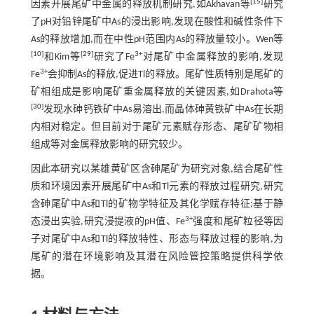
[
15
]
因素开展尾矿中金属的释放机制研究,如Akhavan等
研究
了pH对铅锌尾矿中As的浸出影响,发现在酸性和碱性条件下
As的释放增加,而在中性pH范围内As的释放量较小。Wen等
[
10
]
[
29
]
3+
和Kim等
研究了Fe
对尾矿中金属释放的影响,发现
3+
Fe
会抑制As的释放,促进Tl的释放。尾矿性质特别是尾矿的
矿相组成是影响尾矿重金属释放的关键因素,如Drahota等
[
30
]
发现水砷钙铁矿中As易溶出,而晶体砷黄铁矿中As在长期
内相对稳定。但目前对于尾矿元素赋存形态、尾矿矿物相
组成等对金属释放影响的研究较少。
因此本研究以某雄黄矿区含砷尾矿为研究对象,结合尾矿性
质和环境因素开展尾矿中As和Tl元素的释放过程研究,研究
含砷尾矿中As和Tl的矿物学特征及其化学赋存特征;基于静
3+
态浸出实验,研究浸提液的pH值、Fe
强度和尾矿粒径等因
子对尾矿中As和Tl的释放特性、形态与释放过程的影响,为
尾矿的潜在环境影响及其潜在风险管控策略提供科学依
据。