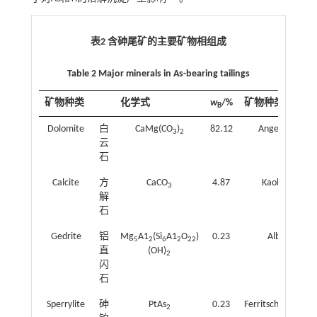
表2 含砷尾矿的主要矿物相组成
Table 2 Major minerals in As-bearing tailings
矿物种类
化学式
w
/%
矿物种类
B
Dolomite
白
CaMg(CO
)
82.12
Angelellite
3
2
云
石
Calcite
方
CaCO
4.87
Kaolinite
3
解
石
Gedrite
铝
Mg
A1
(Si
A1
O
)
0.23
Albite
5
2
6
2
22
直
(OH)
2
闪
石
Sperrylite
砷
PtAs
0.23
Ferritschermakite
2