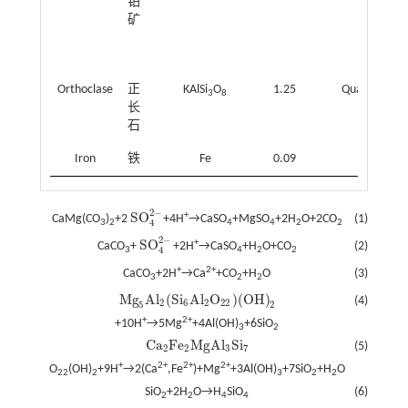
铂
矿
Orthoclase
正
KAlSi
O
1.25
Quartz
3
8
长
石
Iron
铁
Fe
0.09
2
−
S
O
+
CaMg(CO
)
+2
+4H
→CaSO
+MgSO
+2H
O+2CO
(1)
S
O
4
2
-
4
3
2
4
4
2
2
2
−
S
O
+
CaCO
+
+2H
→CaSO
+H
O+CO
(2)
S
O
4
2
-
4
3
4
2
2
+
2+
CaCO
+2H
→Ca
+CO
+H
O
(3)
3
2
2
M
g
A
l
(
S
i
A
l
O
)
(
O
H
)
(4)
M
g
5
A
l
2
(
S
i
6
A
l
2
O
22
)
(
O
H
)
2
2
6
2
22
5
2
+
2+
+10H
→5Mg
+4Al(OH)
+6SiO
3
2
C
a
F
e
M
g
A
l
S
i
(5)
C
a
2
F
e
2
M
g
A
l
3
S
i
7
2
2
3
7
+
2+
2+
2+
O
(OH)
+9H
→2(Ca
,Fe
)+Mg
+3Al(OH)
+7SiO
+H
O
22
2
3
2
2
SiO
+2H
O→H
SiO
(6)
2
2
4
4