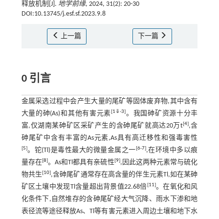
释放机制[J].
地学前缘
, 2024, 31(2): 20-30
DOI:10.13745/j.esf.sf.2023.9.8
上一篇
下一篇
0 引言
金属采选过程中会产生大量的尾矿等固体废弃物,其中含有
[
1
⇓
-
3
]
大量的砷(As)和其他有害元素
。我国砷矿资源十分丰
[
4
]
富,仅湖南某砷矿区采矿产生的含砷尾矿就高达20万t
,含
砷尾矿中含有丰富的As元素,As具有高迁移性和强毒害性
[
5
]
[
6
-
7
]
。铊(Tl)是毒性最大的微量金属之一
,在环境中多以痕
[
8
]
[
9
]
量存在
。As和Tl都具有亲硫性
,因此这两种元素常与硫化
[
10
]
物共生
,含砷尾矿通常存在高含量的伴生元素Tl,如在某砷
[
11
]
矿区土壤中发现Tl含量超出背景值22.68倍
。在氧化和风
化条件下,自然堆存的含砷尾矿经大气沉降、雨水下渗和地
表径流等途径释放As、Tl等有害元素进入周边土壤和地下水