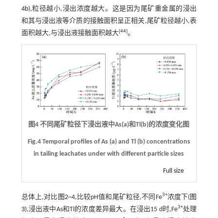
4b
),粒径越小,浸出浓度越大。这是因为尾矿重金属的浸出
和其与浸出液等介质的接触面积呈正相关,尾矿粒径越小,表
[
44
]
面积越大,与浸出液接触面积越大
。
图4 不同尾矿粒径下浸出液中As(a)和Tl(b)的浓度变化图
Fig.4 Temporal profiles of As (a) and Tl (b) concentrations
in tailing leachates under with different particle sizes
Full size
3+
总体上,对比
图2
~4,比较pH值和尾矿粒径,不同Fe
浓度下(
图
3+
3
),浸出液中As和Tl的浓度差异最大。在浸出15 d时,Fe
处理