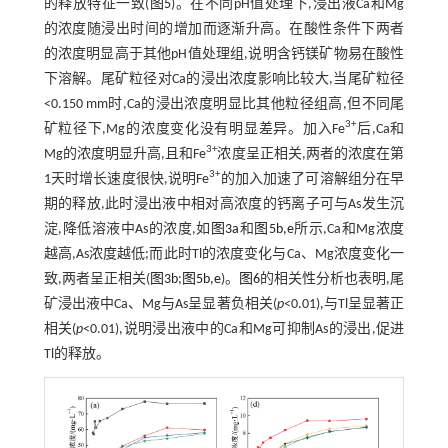
的释放特征一致(
图5
)。在不同pH值处理下,浸出液Ca和Mg
的浓度随浸出时间的增加而逐渐升高。在酸性条件下两者
的浓度明显高于其他pH值处理组,说明含钙镁矿物易在酸性
下溶解。尾矿粒径对Ca的浸出浓度影响比较大,当尾矿粒径
<0.150 mm时,Ca的浸出浓度明显比其他粒径组高,但不同尾
3+
矿粒径下,Mg的浓度变化没有明显差异。加入Fe
后,Ca和
3+
Mg的浓度明显升高,且和Fe
浓度呈正相关,两者的浓度在第
3+
1天时增长速度很快,说明Fe
的加入加速了可溶解组分在早
期的释放,此时浸出液中相对高浓度的钙离子可与As发生沉
淀,降低溶液中As的浓度,如
图3a
和
图5b,e
所示,Ca和Mg浓度
越高,As浓度越低;而此时Tl的浓度变化与Ca、Mg浓度变化一
致,两者呈正相关(
图3b
;
图5b,e
)。
图6
的相关性分析也表明,尾
矿浸出液中Ca、Mg与As呈显著负相关(
p
<0.01),与Tl呈显著正
相关(
p
<0.01),说明浸出液中的Ca和Mg可抑制As的浸出,促进
Tl的释放。