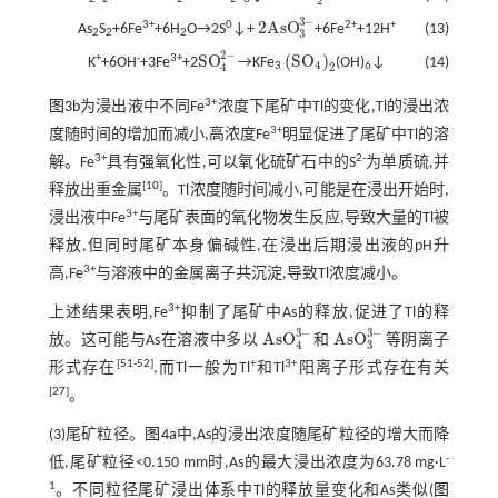
2
3
−
2AsO
3+
0
2+
+
As
S
+6Fe
+6H
O→2S
↓+
+6Fe
+12H
(13)
2AsO
3
3
-
3
2
2
2
2
−
SO
(
S
O
)
+
-
3+
K
+6OH
+3Fe
+2
→KFe
(OH)
↓
(14)
SO
4
2
-
(
S
O
4
)
2
4
4
2
3
6
3+
图3b
为浸出液中不同Fe
浓度下尾矿中Tl的变化,Tl的浸出浓
3+
度随时间的增加而减小,高浓度Fe
明显促进了尾矿中Tl的溶
3+
2-
解。Fe
具有强氧化性,可以氧化硫矿石中的S
为单质硫,并
[
10
]
释放出重金属
。Tl浓度随时间减小,可能是在浸出开始时,
3+
浸出液中Fe
与尾矿表面的氧化物发生反应,导致大量的Tl被
释放,但同时尾矿本身偏碱性,在浸出后期浸出液的pH升
3+
高,Fe
与溶液中的金属离子共沉淀,导致Tl浓度减小。
3+
上述结果表明,Fe
抑制了尾矿中As的释放,促进了Tl的释
3
−
3
−
AsO
AsO
放。这可能与As在溶液中多以
和
等阴离子
AsO
4
3
-
AsO
3
3
-
3
4
[
51
-
52
]
+
3+
形式存在
,而Tl一般为Tl
和Tl
阳离子形式存在有关
[
27
]
。
(3)尾矿粒径。
图4a
中,As的浸出浓度随尾矿粒径的增大而降
-
低,尾矿粒径<0.150 mm时,As的最大浸出浓度为63.78 mg·L
1
。不同粒径尾矿浸出体系中Tl的释放量变化和As类似(
图