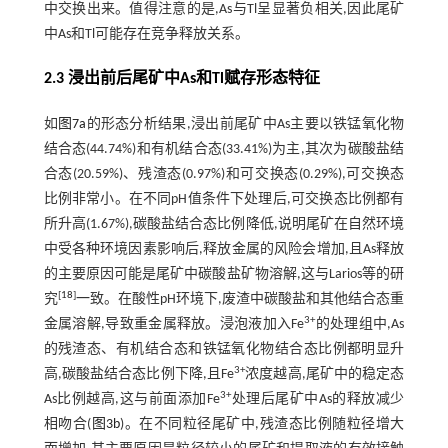
中交换出来。值得注意的是,As与Tl呈显著负相关,因此尾矿
中As和Tl可能存在竞争释放关系。
2.3 浸出前后尾矿中As和Tl赋存形态特征
如
图7a
的形态分析结果,浸出前尾矿中As主要以铁锰氧化物
结合态(44.74%)和有机结合态(33.41%)为主,其次为碳酸盐结
合态(20.59%)、残渣态(0.97%)和可交换态(0.29%),可交换态
比例非常小。在不同pH值条件下处理后,可交换态比例都有
所升高(1.67%),碳酸盐结合态比例降低,说明尾矿在自然环境
中受各种环境因素影响后,释放金属的风险会增加,且As释放
的主要原因可能是尾矿中碳酸盐矿物溶解,这与Larios等的研
[
18
]
究
一致。在酸性pH环境下,废渣中碳酸盐和其他结合态重
3+
金属溶解,导致重金属释放。浸泡液加入Fe
的处理组中,As
的残渣态、有机结合态和铁锰氧化物结合态比例都明显升
3+
高,碳酸盐结合态比例下降,且Fe
浓度越高,尾矿中的稳定态
3+
As比例越高,这与前面添加Fe
处理后尾矿中As的释放减少
相吻合(
图3b
)。在不同粒径尾矿中,残渣态比例随粒径增大