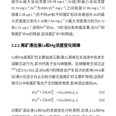
-1
组中As最大浸出浓度(58.58 mg·L
,CK组)和最小浸出浓度
-1
3+
-6
-1
-1
(0.74 mg·L
,Fe
为600×10
mg·L
)之间相差57.84 mg·L
,Tl
-1
相差2.38 μg·L
;而不同pH和不同尾矿粒径处理组中,As的最
-1
大浓度差分别为3.10和7.04 mg·L
,Tl最大浓度差分别为0.72
-1
3+
3+
和1.15 μg·L
,说明Fe
对As、Tl的浸出影响最显著,且Fe
抑
制尾矿中As的释放,促进尾矿中Tl的释放。
2.2.2 尾矿浸出液Ca和Mg浓度变化规律
Ca和Mg是尾矿的主要组成元素(
表1
),两者在水溶液中会发生
溶解沉淀行为,其中钙离子会与砷酸根、亚砷酸根生成沉淀
[
37
]
(式(15),(16)),这对As和Tl的释放会产生较大的影响;MLA表
征(
表2
)也显示白云石和方解石是尾矿的主要矿物相,这些矿
物可以中和尾矿氧化产生的酸性物质,影响浸出液的pH。
3
−
2AsO
2+
3Ca
+
→Ca
(AsO
)
↓
(15)
2AsO
4
3
-
4
3
4
2
3
−
2AsO
2+
3Ca
+
→Ca
(AsO
)
↓
(16)
2AsO
3
3
-
3
3
3
2
对尾矿浸出液Ca和Mg的浓度变化分析表明,总体上Ca和Mg