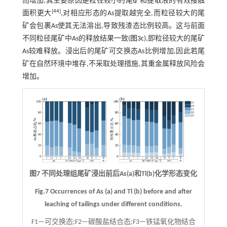
而增加,其主要原因是粒径较小的尾矿和提取液的有效接触
[
44
]
面积更大
,对相应形态的As提取越完全,而粒径较大的尾
矿会包裹As使其无法溶出,导致残渣态比例较高。这与前面
不同粒径尾矿中As的释放结果一致(
图3c
),即粒径较大的尾矿
As较难释放。浸出后的尾矿可交换态As比例增加,因此若尾
矿在自然环境中堆存,不采取处理措施,其重金属释放风险会
增加。
图7 不同处理组尾矿浸出前后As(a)和Tl(b)化学形态变化
Fig.7 Occurrences of As (a) and Tl (b) before and after
leaching of tailings under different conditions.
F1—可交换态;F2—碳酸盐结合态;F3—铁锰氧化物结合