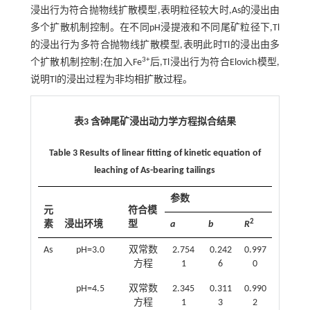
浸出行为符合抛物线扩散模型,表明粒径较大时,As的浸出由
多个扩散机制控制。在不同pH浸提液和不同尾矿粒径下,Tl
的浸出行为多符合抛物线扩散模型,表明此时Tl的浸出由多
3+
个扩散机制控制;在加入Fe
后,Tl浸出行为符合Elovich模型,
说明Tl的浸出过程为非均相扩散过程。
表3 含砷尾矿浸出动力学方程拟合结果
Table 3 Results of linear fitting of kinetic equation of
leaching of As-bearing tailings
参数
元
符合模
2
素
浸出环境
型
a
b
R
As
pH=3.0
双常数
2.754
0.242
0.997
方程
1
6
0
pH=4.5
双常数
2.345
0.311
0.990
方程
1
3
2