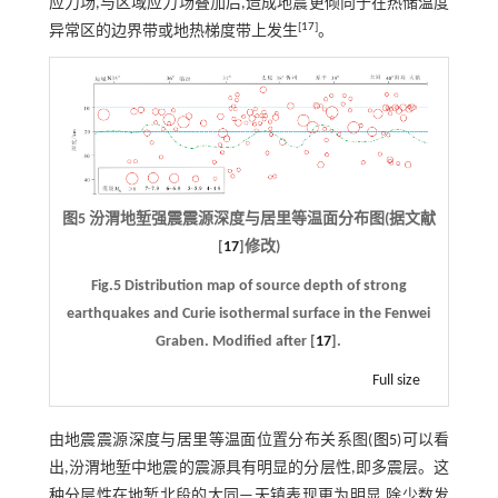
应力场,与区域应力场叠加后,造成地震更倾向于在热储温度
[
17
]
异常区的边界带或地热梯度带上发生
。
图5 汾渭地堑强震震源深度与居里等温面分布图(据文献
[
17
]修改)
Fig.5 Distribution map of source depth of strong
earthquakes and Curie isothermal surface in the Fenwei
Graben. Modified after [
17
].
Full size
由地震震源深度与居里等温面位置分布关系图(
图5
)可以看
出,汾渭地堑中地震的震源具有明显的分层性,即多震层。这
种分层性在地堑北段的大同—天镇表现更为明显,除少数发