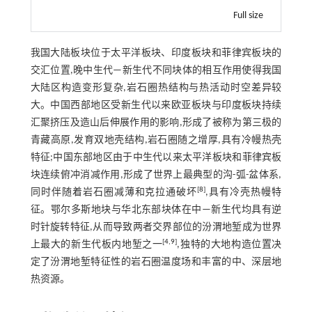
Full size
我国大陆板块位于太平洋板块、印度板块和菲律宾板块的
交汇位置,晚中生代—新生代不同块体的相互作用使得我国
大陆区构造变形复杂,岩石圈热结构与热活动时空差异较
大。中国西部地区受新生代以来欧亚板块与印度板块持续
汇聚挤压及造山后伸展作用的影响,形成了被称为第三极的
青藏高原,发育双地壳结构,岩石圈随之增厚,具有冷幔热壳
特征;中国东部地区由于中生代以来太平洋板块和菲律宾板
块连续俯冲消减作用,形成了世界上最典型的沟-弧-盆体系,
[
8
]
同时伴随着岩石圈减薄和克拉通破坏
,具有冷壳热幔特
征。鄂尔多斯地块与华北东部块体在中—新生代均具有逆
时针旋转特征,从而导致两者交界部位的汾渭地堑成为世界
[
4
,
9
]
上最大的新生代板内地堑之一
,独特的大地构造位置决
定了汾渭地堑特征性的岩石圈温度场和丰富的中、深层地
热资源。