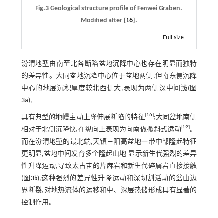
Fig.3 Geological structure profile of Fenwei Graben.
Modified after [
16
].
Full size
汾渭地堑由南至北各断陷盆地沉降中心也存在明显而独特
的差异性。大同盆地沉降中心位于盆地两侧,但南东侧沉降
中心的地层沉积厚度较北西侧大,表现为两侧深中间浅(
图
3a
),
[
16
]
具有典型的地幔主动上隆伸展断陷的特征
;大同盆地南侧
[
19
]
相对于北侧沉降快,在纵向上表现为向南做掀斜式运动
。
而在汾渭地堑的最北端,天镇—阳高盆地一带中部隆起特征
更明显,盆地中间发育多个隆起山地,显示新生代强烈的差异
性升降运动,导致太古宙的片麻岩和新生代碎屑岩直接接触
(
图3b
),这种强烈的差异性升降运动和深切割活动的盆山边
界断裂,对地热流体的运移和中、深层热储形成具有显著的
控制作用。