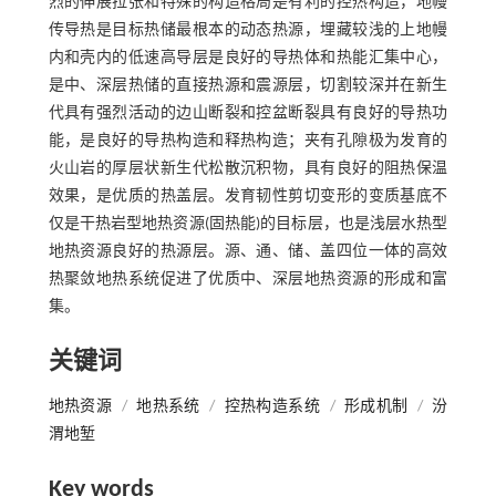
烈的伸展拉张和特殊的构造格局是有利的控热构造，地幔
传导热是目标热储最根本的动态热源，埋藏较浅的上地幔
内和壳内的低速高导层是良好的导热体和热能汇集中心，
是中、深层热储的直接热源和震源层，切割较深并在新生
代具有强烈活动的边山断裂和控盆断裂具有良好的导热功
能，是良好的导热构造和释热构造；夹有孔隙极为发育的
火山岩的厚层状新生代松散沉积物，具有良好的阻热保温
效果，是优质的热盖层。发育韧性剪切变形的变质基底不
仅是干热岩型地热资源(固热能)的目标层，也是浅层水热型
地热资源良好的热源层。源、通、储、盖四位一体的高效
热聚敛地热系统促进了优质中、深层地热资源的形成和富
集。
关键词
地热资源
/
地热系统
/
控热构造系统
/
形成机制
/
汾
渭地堑
Key words