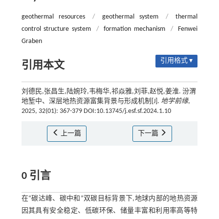
geothermal resources
/
geothermal system
/
thermal
control structure system
/
formation mechanism
/
Fenwei
Graben
引用格式 ▾
引用本文
刘德民,张昌生,陆婉玲,韦梅华,祁焱雅,刘菲,赵悦,姜淮. 汾渭
地堑中、深层地热资源富集背景与形成机制[J].
地学前缘
,
2025, 32(01): 367-379 DOI:10.13745/j.esf.sf.2024.1.10
上一篇
下一篇
0 引言
在“碳达峰、碳中和”双碳目标背景下,地球内部的地热资源
因其具有安全稳定、低碳环保、储量丰富和利用率高等特