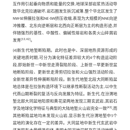
互作用引起垂向物质和能量的交换,地球深部岩浆热活动导
致华北克拉通破坏,岩石圈发生拆沉减薄,整个华北区发生了
NW-SE伸展拉张和NE-SW挤压收缩,表现为大规模的NNE向逆
冲推覆、北东向逆断层和北西向正断层为主的构造形迹,并
伴随强烈的基性、中酸性、偏碱性熔岩和各类火山碎屑岩
[
13
,
42
]
发育
。
(4)新生代地堑断陷期。此时也是中、深层地热资源形成的
关键地质时期,可分为演化特征差异较大的4个构造运动阶
段,即始新世—中新世走滑裂陷阶段、上新世—早更新世盆
地断陷阶段、更新世走滑剪切拉张和火山强烈活动阶段、
全新世差异性伸展断陷阶段。新生代地堑北段大同断陷盆
地总体是在拉张构造环境下以继承性断裂活动为主,以中生
代燕山期断裂的复活与反向发展为特征。新生代,在汾渭地
堑北部大同盆地阳原和黄花梁两地发现三期玄武岩,其岩石
[
43
]
学及地球化学特征与典型的大陆地堑火山岩完全一致
,而
其他断陷盆地均未发现火山岩,显示新生代汾渭地堑中5个
盆地的演化存在一定的差异。大同盆地中新生代玄武岩中