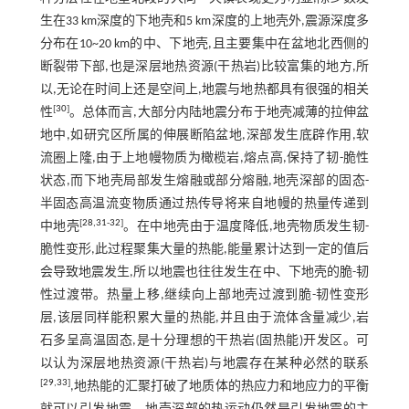
生在33 km深度的下地壳和5 km深度的上地壳外,震源深度多
分布在10~20 km的中、下地壳,且主要集中在盆地北西侧的
断裂带下部,也是深层地热资源(干热岩)比较富集的地方,所
以,无论在时间上还是空间上,地震与地热都具有很强的相关
[
30
]
性
。总体而言,大部分内陆地震分布于地壳减薄的拉伸盆
地中,如研究区所属的伸展断陷盆地,深部发生底辟作用,软
流圈上隆,由于上地幔物质为橄榄岩,熔点高,保持了韧-脆性
状态,而下地壳局部发生熔融或部分熔融,地壳深部的固态-
半固态高温流变物质通过热传导将来自地幔的热量传递到
[
28
,
31
-
32
]
中地壳
。在中地壳由于温度降低,地壳物质发生韧-
脆性变形,此过程聚集大量的热能,能量累计达到一定的值后
会导致地震发生,所以地震也往往发生在中、下地壳的脆-韧
性过渡带。热量上移,继续向上部地壳过渡到脆-韧性变形
层,该层同样能积累大量的热能,并且由于流体含量减少,岩
石多呈高温固态,是十分理想的干热岩(固热能)开发区。可
以认为深层地热资源(干热岩)与地震存在某种必然的联系
[
29
,
33
]
,地热能的汇聚打破了地质体的热应力和地应力的平衡