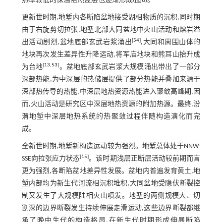
热率较低的保温阻热盖层也逐渐形成(
图6
)。
更新世时期,地堑内各断陷盆地接受湖相物质的沉积,同时期
由于右旋剪切拉张,地堑北部大同盆地中火山活动和熔岩溢
[
54
]
出活动剧烈,盆地底部玄武岩浆涌出
,大同和周围山体的
地块再次发生差异性升降运动,将军庙地块和熊耳山抬升成
[
13
,
53
]
为台地
。盆地底部玄武岩浆大规模涌出带出了一部分
深部热能,为中深层的热储层提供了部分热能并叠加来源于
深部热传导的热能,中深层地热资源热能进入聚敛高峰期,因
而,火山活动是研究区中深层地热资源的附加热源。最终,汾
渭地堑中深层地热系统的热聚敛过程伴随构造演化而完
成。
全新世时期,地堑新构造运动较为强烈。地堑总体处于NNW-
[
15
]
SSE向拉张应力状态
。该时期浅层正断层活动较前期而言
更为强烈,各断陷盆地差异性发展。盆地内普遍发育黄土,地
堑内部均为新生代河流相沉积堆积,大同盆地受隐伏断裂控
制又发生了大规模陆相火山喷发。地堑的两侧规模大、切
割深的边界断裂发生持续伸展走滑运动,这些边界断裂都继
承了晚中生代的构造格局,在新生代时期形成伸展断陷