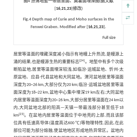
图4 汾渭地堑一带居里面、莫霍面埋深图(据文献
[
16
,
21
,
23
]修改)
Fig.4 Depth map of Curie and Moho surfaces in the
Fenwei Graben. Modified after [
16
,
21
,
23
].
Full size
居里等温面的埋藏深度减小指示有地幔上升热流,是幔源上
[
24
]
涌的结果,也是幔源生热的重要标志
。地堑中有多个次级
断陷盆地,居里等温面埋深较浅,如临汾-运城盆地、忻州-太
原盆地、应县-代县盆地和大同盆地。渭河盆地居里等温面
深度为20~26 km,大部分仅为20 km;临汾-运城盆地居里等温
面深度为18~22 km,盆地中心集中埋深19 km左右;大同盆地
内居里等温面深度为20~26 km,大部分居里等温面在24 km以
内,大同盆地北部的阳高—天镇一带最浅部分甚至低于18
[
23
]
km
。在盆地内居里等温面位于中地壳的上部,而且该部
位具有低速高导体(温度高达600 ℃)等物理特性,因此,在此
部位可能为部分熔融,使盆地地区形成地热异常区。盆地内