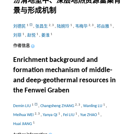
汾渭地堑中、深层地热资源富集背
景与形成机制
1
2
,
3
1
2
,
3
1
刘德民
,
张昌生
,
陆婉玲
,
韦梅华
,
祁焱雅
,
1
1
1
刘菲
,
赵悦
,
姜淮
作者信息
+
Enrichment background and
formation mechanism of middle-
and deep-geothermal resources in
the Fenwei Graben
1
2
,
3
1
Demin LIU
,
Changsheng ZHANG
,
Wanling LU
,
2
,
3
1
1
1
Meihua WEI
,
Yanya QI
,
Fei LIU
,
Yue ZHAO
,
1
Huai JIANG