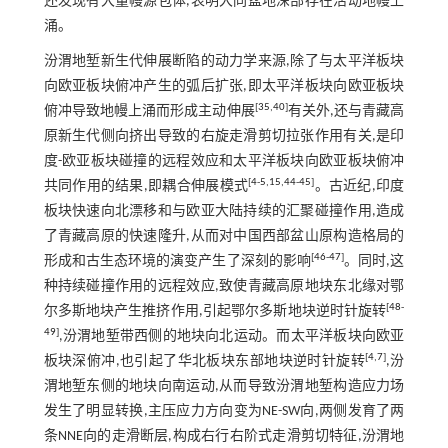
还发现有大量幔源包体,表明大同盆地深部存在活动地幔上
涌。
汾渭地堑新生代伸展断陷的动力学来源,除了与太平洋板块
向欧亚板块俯冲产生的弧后扩张,即太平洋板块向欧亚板块
[
35
,
40
]
俯冲导致地幔上涌而形成主动伸展
有关外,还与青藏高
原新生代侧向挤出导致的右旋走滑剪切拉张作用有关,是印
度-欧亚板块碰撞的远程效应和太平洋板块向欧亚板块俯冲
[
4
-
5
,
15
,
44
-
45
]
共同作用的结果,即耦合伸展模式
。古近纪,印度
板块快速向北漂移和与欧亚大陆持续的汇聚碰撞作用,造成
了青藏高原的快速隆升,从而对中国西部盆山原构造格局的
[
46
-
47
]
形成和古生态环境的演变产生了深刻的影响
。同时,这
种持续碰撞作用的远程效应,致使青藏高原地块东北缘对鄂
[
48
-
尔多斯地块产生推挤作用,引起鄂尔多斯地块逆时针旋转
49
]
,汾渭地堑带西侧的地块向北运动。而太平洋板块向欧亚
[
4
,
7
]
板块深俯冲,也引起了华北板块东部地块逆时针旋转
,汾
渭地堑东侧的地块向南运动,从而导致汾渭地堑构造应力场
发生了明显转换,主压应力方向变为NE-SW向,两侧发育了两
条NNE向的走滑断层,构成右行右阶式走滑剪切特征,汾渭地