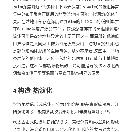
[
39
]
20 km深度附近
,这种中下地壳深度(15~40 km)的低阻异常
集中分布于发育正断层的地堑盆地内,可能与幔源熔/流体有
关。在盆地下部存在深度达到6 km的1~10 Ω·m的低阻体,并
[
40
]
在8~12 km深度广泛分布
。较浅深度存在的高温幔源熔/
流体可能是盆地地热异常的主要原因之一,而深部的低速低
阻异常体是大同火山群第四纪强烈火山活动的直接热源,也
是部分熔融体形成的直接热源。从分布来看,这些中、下地
壳层位的低阻体主要位于盆地的北西侧,且可能与上地幔直
接相连。这种深部热源物质的上涌可能是导致该区域北西
侧和南东侧居里等温面与莫霍面形态相异的原因。
4 构造-热演化
汾渭地堑的形成总体可分为4个阶段,即基底形成阶段、洋
[
41
]
陆演化阶段、板内多期次变形阶段和伸展断陷阶段
。
(1)太古宙大陆板块初始形成期。壳幔分异和克拉通化,形成
了经中、深变质作用和混合岩化作用形成的太古界太华岩