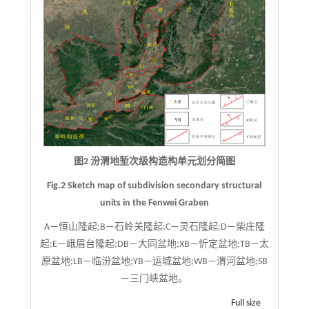
图2 汾渭地堑次级构造构单元划分简图
Fig.2 Sketch map of subdivision secondary structural
units in the Fenwei Graben
A—恒山隆起;B—石岭关隆起;C—灵石隆起;D—柴庄隆
起;E—峨眉台隆起;DB—大同盆地;XB—忻定盆地;TB—太
原盆地;LB—临汾盆地;YB—运城盆地;WB—渭河盆地;SB
—三门峡盆地。
Full size