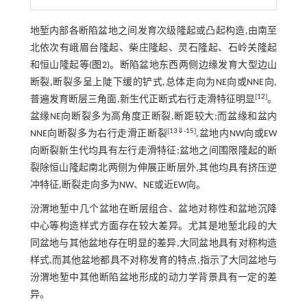
地堑内部各断陷盆地之间发育次级隆起或凸起构造,由南至
北依次有峨眉台隆起、柴庄隆起、灵石隆起、石岭关隆起
和恒山隆起等(
图2
)。断陷盆地东西两侧边缘发育大型边山
断裂,断裂多呈上陡下缓的铲式,总体走向为NE向或NNE向,
[
12
]
普遍发育断层三角面,新生代正断式右行走滑特征明显
。
盆缘NE向断裂多为高角度正断裂,断距较大;而盆缘和盆内
[
13
⇓
-
15
]
NNE向断裂多为右行走滑正断裂
,盆地内NW向或EW
向断裂新生代均具有左行走滑特征;盆地之间围限隆起的断
裂除恒山隆起南北两侧为伸展正断层外,其他均具有挤压逆
冲特征,断裂走向多为NW、NE或近EW向。
汾渭地堑中几个盆地在断层组合、盆地对称性和盆地沉降
中心等构造样式方面存在较大差异。尤其是地堑北段的大
同盆地与其他盆地存在明显的差异,大同盆地具有对称构造
样式,而其他盆地都具不对称发育的特点,指示了大同盆地与
汾渭地堑中其他断陷盆地形成的动力学背景具有一定的差
异。