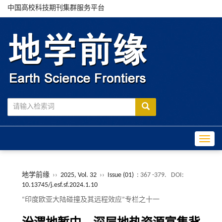
中国高校科技期刊集群服务平台
Toggle
地学前缘
››
2025, Vol. 32
››
Issue (01)
: 367 -379.
DOI:
10.13745/j.esf.sf.2024.1.10
“印度欧亚大陆碰撞及其远程效应”专栏之十一