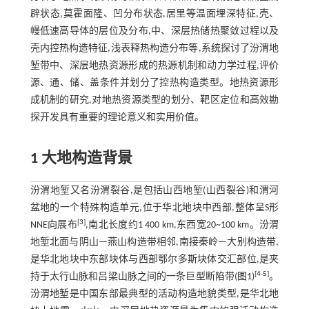
辟状态,莫霍面隆、凹分布状态,居里等温面埋深特征,壳、
幔低速高导体的层位及分布,中、深层热储热聚敛过程以及
壳内控热构造特征,浅表释热构造分布等,系统探讨了汾渭地
堑带中、深层地热资源形成的热源机制和动力学过程,评价
源、通、储、盖条件并划分了控热构造类型。地热资源形
成机制的研究,对地热资源类型的划分、靶区定位和高效勘
探开发具有重要的理论意义和实用价值。
1 大地构造背景
汾渭地堑又名汾渭裂谷,是包括山西地堑(山西裂谷)和渭河
盆地的一个特殊构造单元,位于华北地块中西部,整体呈S形
[
3
]
NNE向展布
,南北长度约1 400 km,东西宽20~100 km。汾渭
地堑北面与阴山—燕山构造带相邻,南接秦岭—大别构造带,
是华北地块中东部块体与西部鄂尔多斯块体交汇部位,是夹
[
4
-
5
]
持于太行山脉和吕梁山脉之间的一条巨型断陷带(
图1
)
。
汾渭地堑是中国东部最典型的活动构造地貌类型,是华北地