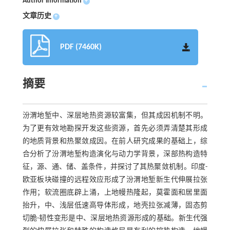
Author information
+
文章历史
+
PDF (7460K)
摘要
汾渭地堑中、深层地热资源较富集，但其成因机制不明。
为了更有效地勘探开发这些资源，首先必须弄清楚其形成
的地质背景和热聚敛成因。在前人研究成果的基础上，综
合分析了汾渭地堑构造演化与动力学背景，深部热构造特
征，源、通、储、盖条件，并探讨了其热聚敛机制。印度-
欧亚板块碰撞的远程效应形成了汾渭地堑新生代伸展拉张
作用；软流圈底辟上涌，上地幔热隆起，莫霍面和居里面
抬升，中、浅层低速高导体形成，地壳拉张减薄，固态剪
切脆-韧性变形是中、深层地热资源形成的基础。新生代强