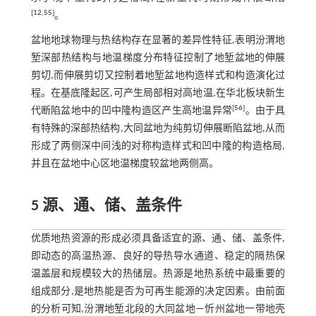
[
12
,
55
]
。
盆地地球物理与热结构存在显著的差异性特征,表明汾渭地
堑深部热结构与地温梯度分布特征控制了地堑盆地的伸展
剪切,而伸展剪切又控制着地堑盆地构造样式和构造演化过
程。在基底隆起区,可产生局部相对高地温,在华北板块新生
[
56
]
代断陷盆地中的凹中隆构造区产生高地温异常
。由于具
有特殊的深部热结构,大同盆地为纯剪切伸展断陷盆地,从而
形成了两侧深中间浅的对称构造样式和凹中隆的构造格局,
并且在盆地中心区地温梯度较盆地两侧高。
5 源、通、储、盖条件
优质地热资源的形成必须具备适宜的源、通、储、盖条件,
即动态的高温热源、良好的导热导水通道、稳定的隔热保
温盖层和规模较大的热储层。热源是地热系统中最重要的
组成部分,是地热能是否为可再生能源的决定因素。由前面
的分析可知,汾渭地堑北段的大同盆地—忻州盆地一带地壳