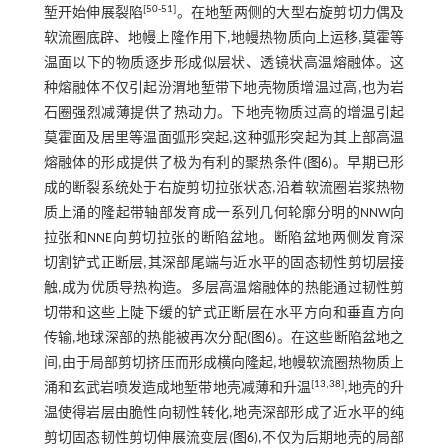
[
50
-
51
]
堑开始伸展裂陷
。在地堑两侧的大型右旋剪切力偶及
软流圈底辟、地幔上隆作用下,地幔热物质向上运移,莫霍等
温面以下的物质逐步形成似层状、透镜状高温熔融体。这
种熔融体不仅引起汾渭地堑带下地壳物质增温过高,也为岩
石圈强烈减薄提供了热动力。下地壳物质过高的增温引起
莫霍面及居里等温面弧形突起,这种弧形突起为其上部高温
熔融体的形成提供了极为有利的聚热条件(
图6
)。早期已形
成的断裂系统处于右旋剪切拉张状态,沿着软流圈岩浆热物
质上涌的隆起带轴部发育成一系列几何轮廓分明的NNW向
拉张和NNE向剪切拉张的断陷盆地。断陷盆地两侧发育深
切割铲式正断层,其深部尾端与近水平的固态韧性剪切层接
触,成为优质导热构造。多层高温熔融体的热能通过韧性剪
切带和这些上陡下缓的铲式正断层在水平方向和垂直方向
传输,地球深部的热能被再次分配(
图6
)。在这些断陷盆地之
间,由于局部剪切挤压而形成横向隆起,地幔软流圈热物质上
[
13
,
38
]
涌和玄武岩喷发造成地堑带地壳减薄和升温
,地壳的升
温使得岩层由脆性向韧性转化,地壳深部形成了近水平的纯
剪切固态韧性剪切伸展流变层(
图6
),不仅为后期地壳的局部