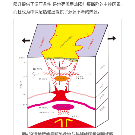
隆升提供了温压条件,是地壳浅层热隆伸展断陷的主控因素,
而且也为中深层热储层提供了源源不断的热源。
图6 汾渭地堑伸展断陷盆地与热储成因机制模式图