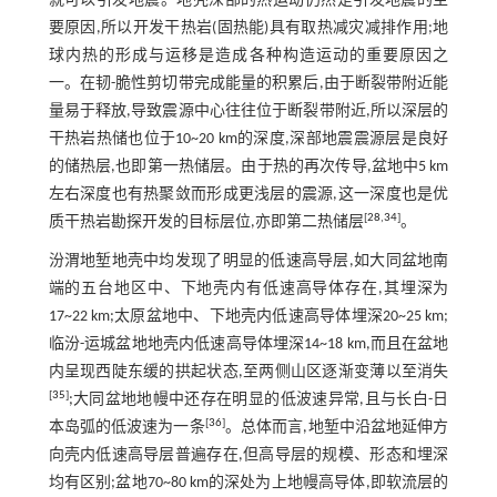
就可以引发地震。地壳深部的热运动仍然是引发地震的主
要原因,所以开发干热岩(固热能)具有取热减灾减排作用;地
球内热的形成与运移是造成各种构造运动的重要原因之
一。在韧-脆性剪切带完成能量的积累后,由于断裂带附近能
量易于释放,导致震源中心往往位于断裂带附近,所以深层的
干热岩热储也位于10~20 km的深度,深部地震震源层是良好
的储热层,也即第一热储层。由于热的再次传导,盆地中5 km
左右深度也有热聚敛而形成更浅层的震源,这一深度也是优
[
28
,
34
]
质干热岩勘探开发的目标层位,亦即第二热储层
。
汾渭地堑地壳中均发现了明显的低速高导层,如大同盆地南
端的五台地区中、下地壳内有低速高导体存在,其埋深为
17~22 km;太原盆地中、下地壳内低速高导体埋深20~25 km;
临汾-运城盆地地壳内低速高导体埋深14~18 km,而且在盆地
内呈现西陡东缓的拱起状态,至两侧山区逐渐变薄以至消失
[
35
]
;大同盆地地幔中还存在明显的低波速异常,且与长白-日
[
36
]
本岛弧的低波速为一条
。总体而言,地堑中沿盆地延伸方
向壳内低速高导层普遍存在,但高导层的规模、形态和埋深
均有区别;盆地70~80 km的深处为上地幔高导体,即软流层的