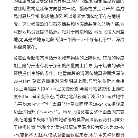
的居里等温面等深线具有明显的方向性,和控制温度界面的
盆缘断裂构造延伸方向基本一致。幔源物质上涌产热,造成
局部高热异常,形成地热区,所以推断大同盆地下存在地幔上
隆。这些幔源热沿岩石圈断裂和地壳断裂传入盆地内部,为
深部地热资源提供热源。相对于周边地区,地堑北段大同盆
地,尤其是盆地东北段天镇—阳高一带十分有利于中、深层
热储层赋存。
莫霍面隆起形态也指示地幔热物质的上隆运动,较薄的厚度
加上隆的形态有利于深部的热量向上传导,为干热岩的孕热
环境提供良好的条件。地堑南段的渭河盆地莫霍面埋深仅
25~41 km,莫霍界面相对两侧明显上隆,与鄂尔多斯地台相
比,上隆幅度大约10 km,呈突变形态;与秦岭褶皱带比,上隆幅
度4~5 km,呈渐变形态,而盆地北部较南部浅近10 km,盆地中
[
25
-
26
]
心平均30 km
。太原盆地莫霍面埋深18~24 km,相较周
[
27
]
边至少抬升了2~4 km
。地堑北段莫霍面整体由西向东变
浅,在地堑中央即断陷盆地轴部的莫霍面深度较两侧明显处
[
16
]
于较浅位置
,整个地堑内部莫霍面深度较为稳定,为33~40
km,变化不大(
图4
),仅从莫霍面数据来看,地堑中央整体都具