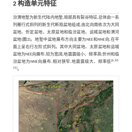
2 构造单元特征
汾渭地堑为新生代陆内地堑,局部具有裂谷特征,总体由一系
列雁行式斜列的新生代断陷盆地组成,由北向南依次为大同
盆地、忻定盆地、太原盆地和临汾盆地、运城盆地和渭河
盆地(
图2
)。地堑中盆地展布方向主要为NEE和NNE向,在平
面上呈右行左阶式斜列。其中大同盆地、太原盆地和运城
盆地为NEE向展布,较为宽阔,地震震级小、频率高;忻州和临
[
6
,
10
-
汾盆地为NNE向展布,相对狭窄,地震震级大、频率低
11
]
。