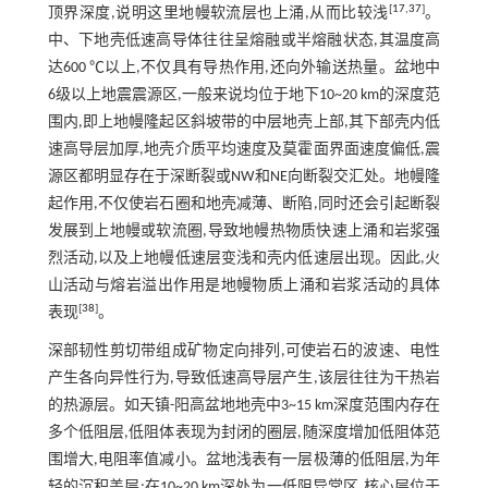
[
17
,
37
]
顶界深度,说明这里地幔软流层也上涌,从而比较浅
。
中、下地壳低速高导体往往呈熔融或半熔融状态,其温度高
达600 ℃以上,不仅具有导热作用,还向外输送热量。盆地中
6级以上地震震源区,一般来说均位于地下10~20 km的深度范
围内,即上地幔隆起区斜坡带的中层地壳上部,其下部壳内低
速高导层加厚,地壳介质平均速度及莫霍面界面速度偏低,震
源区都明显存在于深断裂或NW和NE向断裂交汇处。地幔隆
起作用,不仅使岩石圈和地壳减薄、断陷,同时还会引起断裂
发展到上地幔或软流圈,导致地幔热物质快速上涌和岩浆强
烈活动,以及上地幔低速层变浅和壳内低速层出现。因此,火
山活动与熔岩溢出作用是地幔物质上涌和岩浆活动的具体
[
38
]
表现
。
深部韧性剪切带组成矿物定向排列,可使岩石的波速、电性
产生各向异性行为,导致低速高导层产生,该层往往为干热岩
的热源层。如天镇-阳高盆地地壳中3~15 km深度范围内存在
多个低阻层,低阻体表现为封闭的圈层,随深度增加低阻体范
围增大,电阻率值减小。盆地浅表有一层极薄的低阻层,为年
轻的沉积盖层;在10~20 km深处为一低阻异常区,核心层位于