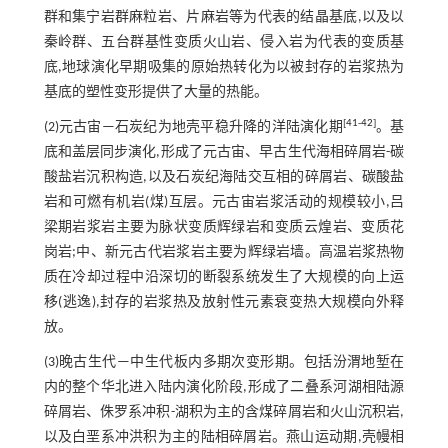
群和集宁岩群麻粒岩、片麻岩等为代表的结晶基底,以及以
秦岭群、五台群基性变质火山岩、侵入岩为代表的变质基
底,地球演化早期吸集的原始热转化为以被封存的岩浆热为
基底的塑性变形提供了大量的热能。
[
41
-
42
]
(2)元古宙—石炭纪为地壳平稳升降的洋陆演化期
。基
底和盖层同步演化,形成了元古宙、早古生代海相碎屑岩-碳
酸盐岩沉积构造,以及石炭纪海陆交互相的碎屑岩、碳酸盐
岩和可燃有机岩(煤)互层。元古宙岩浆活动的规模较小,吕
梁期岩浆岩主要为脉状变质辉绿岩和变质云煌岩、变质花
岗岩;中、新元古代岩浆岩主要为辉绿岩墙。高温岩浆热物
质在冷却过程中沿深切的断裂系统发生了大规模的向上运
移(逃逸),封存的岩浆热及放射性元素衰变热大规模向外释
放。
(3)晚古生代—中生代板内多期次变形期。包括汾渭地堑在
内的整个华北进入陆内演化阶段,形成了二叠系河湖相陆源
碎屑岩、侏罗系冲积-湖积为主的含煤碎屑岩和火山沉积岩,
以及白垩系冲洪积为主的陆相碎屑岩。燕山运动期,壳幔相