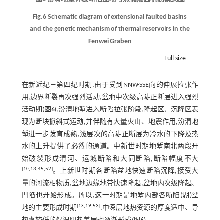
Fig.6 Schematic diagram of extensional faulted basins
and the genetic mechanism of thermal reservoirs in the
Fenwei Graben
Full size
在新近纪—第四纪时期,由于受到NNW-SSE向的伸展拉张作
用,边界断裂再次强烈活动,盆地中次级高陡正断层进入强烈
活动期(
图6
),汾渭地堑进入断陷拉张阶段,隆起区、沉降区表
现为断块掀斜式运动,并伴随有大量火山、地震作用,汾渭地
堑进一步发育成熟,浅层次的高陡正断层为冷水的下降及热
水的上升提供了必然的通道。中新世时期地堑南北两段开
始破裂形成渭河、运城断陷和大同断陷,断陷幅度不大
[
10
,
13
,
45
,
52
]
。上新世时期各断陷盆地快速断陷沉降,接受大
量的河流相物质,盆地边缘地带快速隆起,盆地内次级隆起、
凹陷也开始形成。所以,这一时期是地堑内部各断陷(湖)盆
[
13
,
19
,
53
]
地的主要形成时期
,中深层地热资源的厚度适中、导