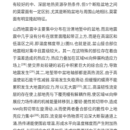
有较好的中、深层地热资源孕热条件,但5个断陷盆地之间
的莫霍面有一定区别,尤其是断陷盆地与周围山地相比,莫霍
面有明显隆起特征。
山西地震震中主要集中分布在汾渭地堑中的盆地,而且地震
震中几乎没有分布在居里面隆起带正上方,而是在高温区和
低温区之间,即温度梯度带上(
图5
),也就是说,盆山接合部位
地震相对集中且震级较大。其一,在这特殊的部位存在着由
于温差造成的热应力,热应力叠加在区域NE向伸展构造应力
[
28
]
场上
,使交界处较硬的岩石中积累巨大的综合应力,导致
[
29
]
地震发生
;其二,地堑带中盆地轴部都是高热流区,由于高
温使岩石能干性减弱,容易发生失稳滑动,但缓慢的蠕滑不能
[
23
]
累积发生大地震的应力,所以无大震
;其三,高温韧性流变
层的存在使上部地壳与下覆壳幔有解耦作用,使区域NE向伸
展应力场传递的机械能量转移到上覆韧-脆性剪切带中,造成
NW向剪切带左旋滑动,从而使两者叠合部位的脆性中上地
[
28
]
壳应力集中
;其四,流变层中热物质可沿深大断裂通道上
涌,热传递能使围岩增温,形成水平向温度梯度而产生附加热