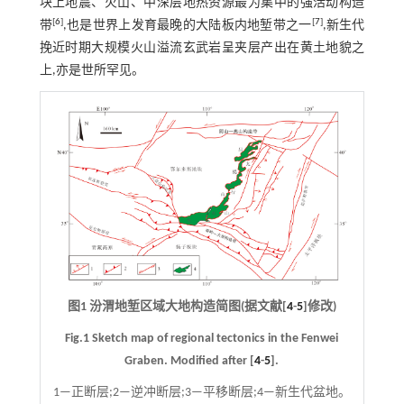
块上地震、火山、中深层地热资源最为集中的强活动构造
[
6
]
[
7
]
带
,也是世界上发育最晚的大陆板内地堑带之一
,新生代
挽近时期大规模火山溢流玄武岩呈夹层产出在黄土地貌之
上,亦是世所罕见。
图1 汾渭地堑区域大地构造简图(据文献[
4
-
5
]修改)
Fig.1 Sketch map of regional tectonics in the Fenwei
Graben. Modified after [
4
-
5
].
1—正断层;2—逆冲断层;3—平移断层;4—新生代盆地。