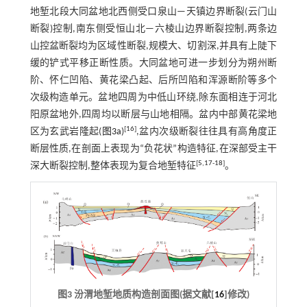
地堑北段大同盆地北西侧受口泉山—天镇边界断裂(云门山
断裂)控制,南东侧受恒山北—六棱山边界断裂控制,两条边
山控盆断裂均为区域性断裂,规模大、切割深,并具有上陡下
缓的铲式平移正断性质。大同盆地可进一步划分为朔州断
阶、怀仁凹陷、黄花梁凸起、后所凹陷和浑源断阶等多个
次级构造单元。盆地四周为中低山环绕,除东面相连于河北
阳原盆地外,四周均以断层与山地相隔。盆内中部黄花梁地
[
16
]
区为玄武岩隆起(
图3a
)
,盆内次级断裂往往具有高角度正
断层性质,在剖面上表现为“负花状”构造特征,在深部受主干
[
5
,
17
-
18
]
深大断裂控制,整体表现为复合地堑特征
。
图3 汾渭地堑地质构造剖面图(据文献[
16
]修改)