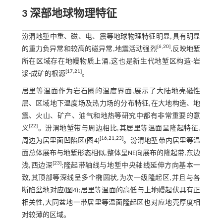
3 深部地球物理特征
汾渭地堑中重、磁、电、震等地球物理特征明显,具有明显
[
6
,
20
]
的重力负异常和较高的磁异常,地震活动强烈
,反映地堑
所在区域存在地幔物质上涌,这也是新生代地堑区构造-岩
[
17
,
21
]
浆-成矿的根源
。
居里等温面作为岩石圈的温度界面,展示了大陆地壳磁性
层、区域地下温度场及热力场的分布特征,在大地构造、地
震、火山、矿产、油气和地热等研究中都有非常重要的意
[
22
]
义
。汾渭地堑带与周边相比,其居里等温面呈隆起特征,
[
16
,
21
,
23
]
周边为居里面凹陷区(
图4
)
。汾渭地堑带内居里等温
面总体展布与地堑形态相似,整体呈NE向展布的隆起带,东边
[
23
]
浅,西边深
;隆起带轴线与地堑中央轴线延伸方向基本一
致,其顶部等深线呈多个椭圆状,为次一级隆起区,并且与各
断陷盆地对应(
图4
);居里等温面的高低与上地幔起伏具有正
相关性,大同盆地一带居里等温面隆起区也对应地壳厚度相
对较薄的区域。