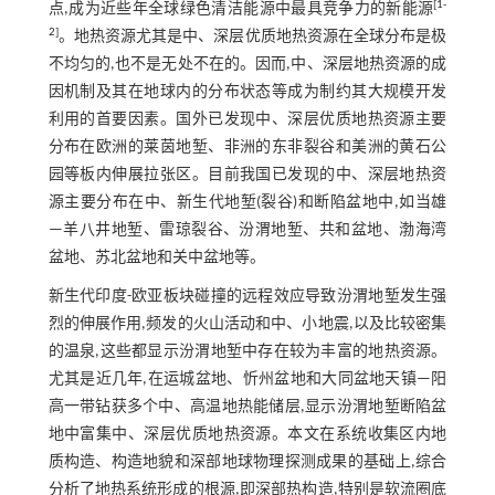
[
1
-
点,成为近些年全球绿色清洁能源中最具竞争力的新能源
2
]
。地热资源尤其是中、深层优质地热资源在全球分布是极
不均匀的,也不是无处不在的。因而,中、深层地热资源的成
因机制及其在地球内的分布状态等成为制约其大规模开发
利用的首要因素。国外已发现中、深层优质地热资源主要
分布在欧洲的莱茵地堑、非洲的东非裂谷和美洲的黄石公
园等板内伸展拉张区。目前我国已发现的中、深层地热资
源主要分布在中、新生代地堑(裂谷)和断陷盆地中,如当雄
—羊八井地堑、雷琼裂谷、汾渭地堑、共和盆地、渤海湾
盆地、苏北盆地和关中盆地等。
新生代印度-欧亚板块碰撞的远程效应导致汾渭地堑发生强
烈的伸展作用,频发的火山活动和中、小地震,以及比较密集
的温泉,这些都显示汾渭地堑中存在较为丰富的地热资源。
尤其是近几年,在运城盆地、忻州盆地和大同盆地天镇—阳
高一带钻获多个中、高温地热能储层,显示汾渭地堑断陷盆
地中富集中、深层优质地热资源。本文在系统收集区内地
质构造、构造地貌和深部地球物理探测成果的基础上,综合
分析了地热系统形成的根源,即深部热构造,特别是软流圈底