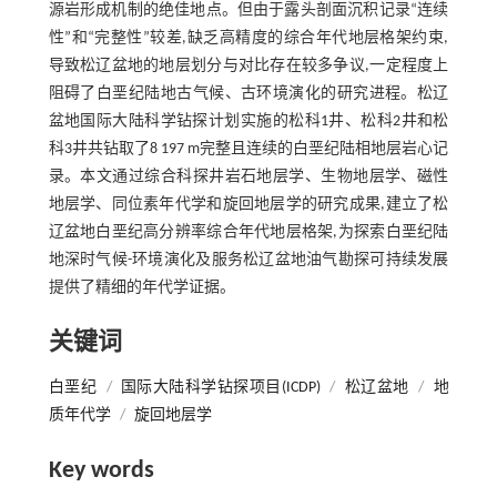
源岩形成机制的绝佳地点。但由于露头剖面沉积记录“连续
性”和“完整性”较差,缺乏高精度的综合年代地层格架约束,
导致松辽盆地的地层划分与对比存在较多争议,一定程度上
阻碍了白垩纪陆地古气候、古环境演化的研究进程。松辽
盆地国际大陆科学钻探计划实施的松科1井、松科2井和松
科3井共钻取了8 197 m完整且连续的白垩纪陆相地层岩心记
录。本文通过综合科探井岩石地层学、生物地层学、磁性
地层学、同位素年代学和旋回地层学的研究成果,建立了松
辽盆地白垩纪高分辨率综合年代地层格架,为探索白垩纪陆
地深时气候-环境演化及服务松辽盆地油气勘探可持续发展
提供了精细的年代学证据。
关键词
白垩纪
/
国际大陆科学钻探项目(ICDP)
/
松辽盆地
/
地
质年代学
/
旋回地层学
Key words