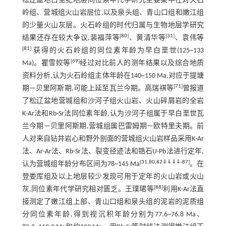
松辽盆地白垩纪地层同位素年代学研究主要集中在对火石
岭组、营城组火山岩层位,以及泉头组、青山口组和嫩江组
的少量火山灰层。火石岭组的时代归属与生物地层学研究
[
80
]
[
31
]
结果还存在较大争议,裴福萍等
、黄清华等
、袁伟等
[
81
]
获得的火石岭组的同位素年龄为早白垩世(125~133
[
69
]
Ma)。瞿雪姣等
经过对比前人的测年结果以及综合地质
资料分析,认为火石岭组主体年龄在140~150 Ma,对应于提塘
[
71
]
期—贝里阿斯期,可能上延至瓦兰今期。高瑞祺等
曾报道
了松辽盆地营城组和沙河子组火山岩、火山碎屑岩的全岩
K-Ar法和Rb-Sr法同位素年龄,认为沙河子组属于早白垩世瓦
兰今期—贝里阿斯期,营城组属巴雷姆期—欧特里夫期。前
人对来自钻井岩心和野外剖面的营城组火山岩样品采用K-Ar
法、Ar-Ar法、Rb-Sr法、裂变径迹法和锆石U-Pb法进行定年,
[
31
,
80
,
82
⇓
⇓
⇓
⇓
-
87
]
认为营城组年龄分布区间为78~145 Ma
。在
登娄库组及以上地层较少发现可用于定年的火山岩或火山
[
88
]
灰,同位素年代学研究相对匮乏。王璞珺等
利用K-Ar法直
接测定了嫩江组上部、青山口组和泉头组的泥岩的泥质组
分同位素年龄,得到视沉积年龄分别为77.6~76.8 Ma、