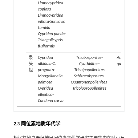
Limnocypridea
copiosa
Limnocypridea
inflata-Sunliavia
tumida
Cypridea panda-
Triangulicypris
fusiformis
泉
Cypridea
Trilobosporites-
Amblyochar
头
albidula-C.
Cyathidites-
quantouensi
组
prognata-
Tricolpopollenites
Mongolianella
Schizaeoisporites-
palmosa
Quantonenpollenites-
Cypridea
Tricolporopollenites
ellipitica-
Candona curva
2.3 同位素地质年代学