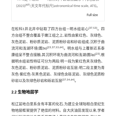
[
47
]
(2023)
;天文年代标尺(astronomical time scale, ATS)。
Full size
[
37
,
53
]
在松科1井北井中钻取了四方台组—明水组岩心
。四
方台组不整合覆盖于嫩江组之上,岩性由紫红色、灰绿色、
灰色泥岩、粉砂质泥岩、泥质粉砂岩和砂岩组成,沉积于曲
[
23
,
37
,
53
,
64
]
流河和浅湖环境(
图3o
)
。明水组与上覆新近系泰
[
23
]
康组呈不整合接触,其沉积环境为曲流河和浅湖(
图3p
)
,根
据明水组岩性特征可分为两段:明一段为紫红色夹灰绿色、
灰色泥岩、粉砂质泥岩、泥质粉砂岩互层;明二段主要为青
灰色-紫红色-灰黑色泥岩、灰绿色含砾泥岩、灰绿色泥质粉
[
37
,
54
,
64
]
砂岩以及灰绿色砂岩和砾岩互层
。
2.2 生物地层学
松辽盆地白垩系含有丰富的化石,为建立全球陆相白垩纪生
物地层框架提供了绝佳的材料。自大庆油田发现以来,学者