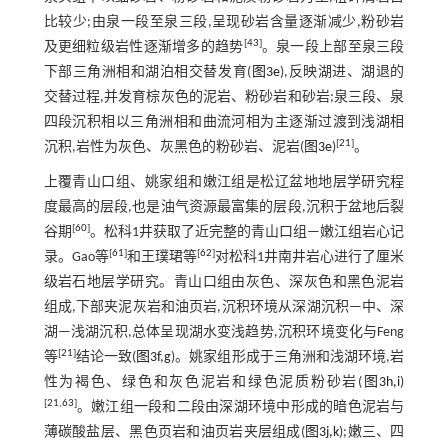
比较少;由泉一段至泉三段,呈现砂岩含量逐渐减少,粉砂岩
[
43
]
及更细粒级岩性逐渐增多的趋势
。泉一段上部至泉三段
下部三角洲相和湖泊相交替发育(
图3e
),反映湖进、湖退的
交替过程,并发育棕灰色的泥岩、粉砂岩和砂岩;泉三段、泉
四段沉积相以三角洲相和曲流河相为主逐渐过渡到浅湖相
[
21
]
沉积,岩性为灰色、灰黑色的粉砂岩、泥岩(
图3e
)
。
上覆青山口组、姚家组和嫩江组是松辽盆地地层学研究程
度最高的层段,也是油气资源最富集的层段,沉积于盆地后裂
[
60
]
谷期
。松科1井获取了近完整的青山口组—嫩江组岩心记
[
61
]
[
62
]
录。Gao等
和王璞珺等
对松科1井南井岩心进行了厘米
级岩石地层学研究。青山口组由灰色、深灰色和黑色泥岩
组成,下部夹泥灰岩和油页岩,沉积环境从深湖沉积—中、深
湖—浅湖沉积,总体呈现湖水变浅趋势,沉积环境变化与Feng
[
21
]
等
结论一致(
图3f,g
)。姚家组形成于三角洲和浅湖环境,岩
性为褐色、绿色和灰色泥岩和绿色泥质粉砂岩(
图3h,i
)
[
21
,
63
]
。嫩江组一段和二段由深湖环境中形成的暗色泥岩与
薄碳酸盐层、黑色页岩和油页岩夹层组成(
图3j,k
);嫩三、四