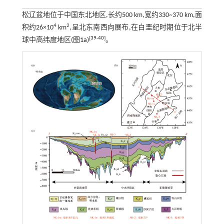
松辽盆地位于中国东北地区,长约500 km,宽约330~370 km,面
4
2
积约26×10
km
,呈北东南西向展布,在白垩纪时期位于北半
[
39
-
40
]
球中高纬度地区(
图1a
)
。