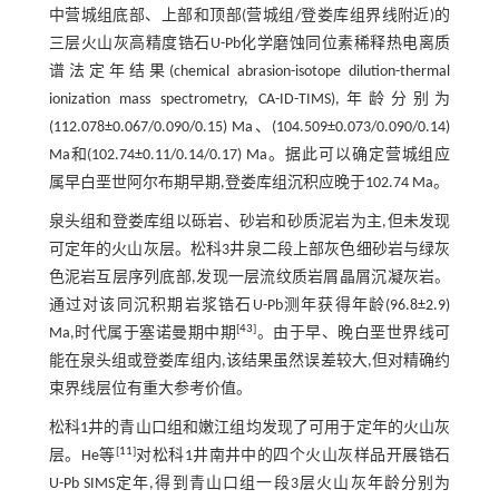
中营城组底部、上部和顶部(营城组/登娄库组界线附近)的
三层火山灰高精度锆石U-Pb化学磨蚀同位素稀释热电离质
谱法定年结果(chemical abrasion-isotope dilution-thermal
ionization mass spectrometry, CA-ID-TIMS),年龄分别为
(112.078±0.067/0.090/0.15) Ma、(104.509±0.073/0.090/0.14)
Ma和(102.74±0.11/0.14/0.17) Ma。据此可以确定营城组应
属早白垩世阿尔布期早期,登娄库组沉积应晚于102.74 Ma。
泉头组和登娄库组以砾岩、砂岩和砂质泥岩为主,但未发现
可定年的火山灰层。松科3井泉二段上部灰色细砂岩与绿灰
色泥岩互层序列底部,发现一层流纹质岩屑晶屑沉凝灰岩。
通过对该同沉积期岩浆锆石U-Pb测年获得年龄(96.8±2.9)
[
43
]
Ma,时代属于塞诺曼期中期
。由于早、晚白垩世界线可
能在泉头组或登娄库组内,该结果虽然误差较大,但对精确约
束界线层位有重大参考价值。
松科1井的青山口组和嫩江组均发现了可用于定年的火山灰
[
11
]
层。He等
对松科1井南井中的四个火山灰样品开展锆石
U-Pb SIMS定年,得到青山口组一段3层火山灰年龄分别为