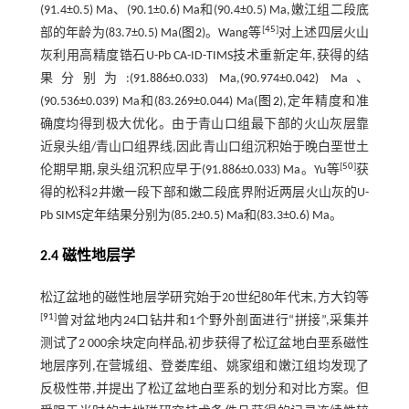
(91.4±0.5) Ma、(90.1±0.6) Ma和(90.4±0.5) Ma,嫩江组二段底
[
45
]
部的年龄为(83.7±0.5) Ma(
图2
)。Wang等
对上述四层火山
灰利用高精度锆石U-Pb CA-ID-TIMS技术重新定年,获得的结
果分别为:(91.886±0.033) Ma,(90.974±0.042) Ma、
(90.536±0.039) Ma和(83.269±0.044) Ma(
图2
),定年精度和准
确度均得到极大优化。由于青山口组最下部的火山灰层靠
近泉头组/青山口组界线,因此青山口组沉积始于晚白垩世土
[
50
]
伦期早期,泉头组沉积应早于(91.886±0.033) Ma。Yu等
获
得的松科2井嫩一段下部和嫩二段底界附近两层火山灰的U-
Pb SIMS定年结果分别为(85.2±0.5) Ma和(83.3±0.6) Ma。
2.4 磁性地层学
松辽盆地的磁性地层学研究始于20世纪80年代末,方大钧等
[
91
]
曾对盆地内24口钻井和1个野外剖面进行“拼接”,采集并
测试了2 000余块定向样品,初步获得了松辽盆地白垩系磁性
地层序列,在营城组、登娄库组、姚家组和嫩江组均发现了
反极性带,并提出了松辽盆地白垩系的划分和对比方案。但