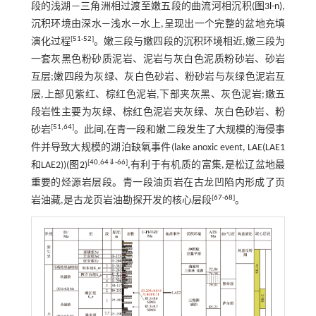
段的浅湖—三角洲相过渡至嫩五段的曲流河相沉积(
图3l-n
),
沉积环境由深水—浅水—水上,呈现出一个完整的盆地充填
[
51
-
52
]
演化过程
。嫩三段与嫩四段的沉积环境相近,嫩三段为
一套灰黑色粉砂质泥岩、泥岩与灰白色泥质粉砂岩、砂岩
互层;嫩四段为灰绿、灰白色砂岩、粉砂岩与灰绿色泥岩互
层,上部见紫红、棕红色泥岩,下部夹灰黑、灰色泥岩;嫩五
段岩性主要为灰绿、棕红色泥岩夹灰绿、灰白色砂岩、粉
[
51
,
64
]
砂岩
。此间,在青一段和嫩二段发生了大规模的海侵事
件并导致大规模的湖泊缺氧事件(lake anoxic event, LAE(LAE1
[
40
,
64
⇓
-
66
]
和LAE2))(
图2
)
,有利于有机质的富集,是松辽盆地最
重要的烃源岩层段。青一段油页岩在古龙凹陷内形成了页
[
67
-
68
]
岩油藏,是古龙页岩油勘探开发的核心层段
。