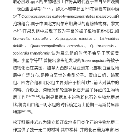
取心层段,前人的生物地层工作将其时代置于早白垩世晚期
[
71
-
72
]
[
73
]
—晚白垩世早期
。黎文本和李建国
在登娄库组中确
定了
Cicatricosisporites exilis-Hymenozonotriletes mesozoicus
的
孢粉组合,属于中国北方阿尔布期典型的孢粉植物群。黎文
[
74
]
本
在泉头组中发现了较为丰富的被子植物花粉化石,如
Cranwellia striatella
、
Xinjiangpollis minutus
、
Lythraidites
debilis
、
Quantonenpollenites crassatus
、
Q. tarimensis
、
Scollardia trapaformis
,认为泉头组的时代不会早于塞诺曼
[
72
]
期。李星学等
曾提出泉头组发现的
Trapa angulata
等被子
植物化石在美国、加拿大西部以及亚洲东北部晚白垩世地
层中广泛分布,是晚白垩世的典型分子。青山口组、姚家
组、四方台组和明水组主要对应于松科1井, 前人对其中的
孢粉、介形虫、沟鞭藻和轮藻等化石开展了详细的生物地
[
69
-
70
,
74
]
层工作
,特别是根据其中的孢粉化石的生物地层对
比,将青山口组—明水组的时代确定为土伦期—马斯特里赫
[
69
-
70
]
特期
。
松辽科探井岩心为建立松辽盆地多门类化石的生物地层工
作提供了独一无二的材料,其中松科1井的化石最为丰富,已