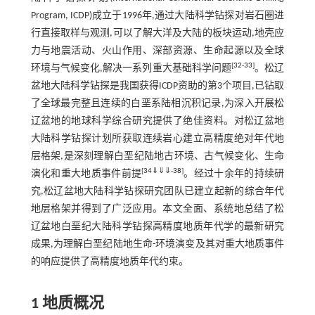
Program, ICDP)成立于1996年,通过大陆科学钻探对岩石圈进
行直接取样与观测,可以了解大洋及大陆的板块运动,地壳应
力与地震活动、火山作用、深部资源、生命起源以及全球
[
32
-
33
]
环境与气候变化,解决一系列重大基础科学问题
。松辽
盆地大陆科学钻探是我国获得ICDP资助的第3个项目,已钻取
了全球最完整且连续的白垩系陆相沉积记录,为深入开展松
辽盆地的地球科学综合研究提供了绝佳资料。对松辽盆地
大陆科学钻探计划所获取连续岩心建立高精度绝对年代地
层格架,是深刻理解白垩纪陆地古环境、古气候变化、生命
[
34
⇓
⇓
⇓
-
38
]
演化和重大地质事件前提
。经过十余年的持续研
究,松辽盆地大陆科学钻探研究团队已建立起新的综合年代
地层格架并得到了广泛应用。本文全面、系统地总结了松
辽盆地白垩纪大陆科学钻探高精度地质年代学的最新研究
成果,为理解白垩纪陆地生命-环境演变及其对重大地质事件
的响应提供了高精度地质年代约束。
1 地质概况