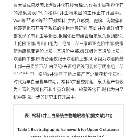
有大量成果发表,松科2井化石较为稀少,仅有少量孢粉化石
[
75
]
的成果发表
,而松科3井生物地层的工作正在开展中。
[
37
]
[
76
-
77
]
Wan等
和Xi等
对松科1井的介形类、孢粉、沟鞭藻和
轮藻等化石开展了系统的生物地层研究(
表1
),并在嫩江组下
部发现了有孔虫等化石,根据化石带组合确定泉头组顶部为
土伦阶下部,青山口组为土伦阶上部—康尼亚克阶中部,姚家
组为康尼亚克阶上部—圣通阶中部,嫩江组为圣通阶上部—
坎潘阶中部,四方台组仅限于坎潘阶上部,明水组为坎潘阶最
上部—丹麦阶下部,白垩纪/古近纪界线可能位于明水组上部
[
37
,
76
⇓
⇓
-
79
]
[
75
]
。松科2井沙河子组上部产有少量孢粉化石
,
时代为早白垩世早中期。松科3井登娄库组—泉头组产有较
为丰富的孢粉化石和少量介形虫、轮藻等化石,时代为白垩
纪中期,进一步的研究正在开展中。
表1 松科1井上白垩统生物地层格架(据文献[
37
])
Table 1 Biostratigraphic framework for Upper Cretaceous