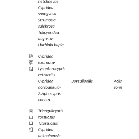
netchaevae
Cypridea
spongvosa-
Strumosia
salebrosa
Talicypridea
augusta-
Harbinia hapla
姚
Cypridea
家
exornata-
组
Lycopterocypris
retractilis
Cypridea
Borealipollis
Aclistochara
dorsoangula-
songliaoensis
Ziziphocypris
concta
青
Triangulicypris
山
torsuosus-
口
T.torsuosus
组
Cypridea
dekhoinensis-