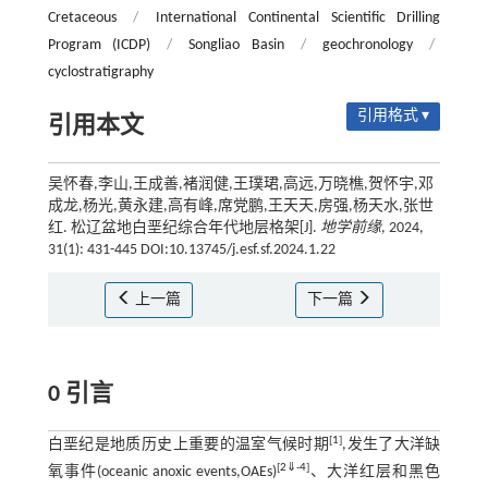
Cretaceous
/
International Continental Scientific Drilling
Program (ICDP)
/
Songliao Basin
/
geochronology
/
cyclostratigraphy
引用格式 ▾
引用本文
吴怀春,李山,王成善,褚润健,王璞珺,高远,万晓樵,贺怀宇,邓
成龙,杨光,黄永建,高有峰,席党鹏,王天天,房强,杨天水,张世
红. 松辽盆地白垩纪综合年代地层格架[J].
地学前缘
, 2024,
31(1): 431-445 DOI:10.13745/j.esf.sf.2024.1.22
上一篇
下一篇
0 引言
[
1
]
白垩纪是地质历史上重要的温室气候时期
,发生了大洋缺
[
2
⇓
-
4
]
氧事件(oceanic anoxic events,OAEs)
、大洋红层和黑色