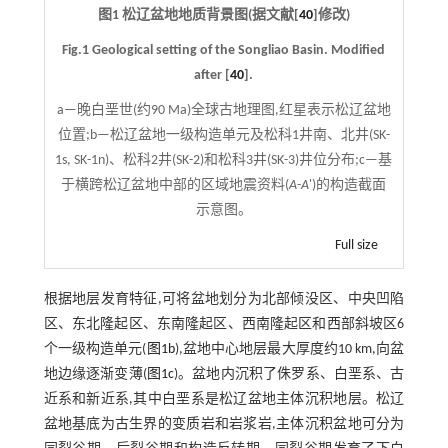
图1 松辽盆地地质背景图(据文献[
40
]修改)
Fig.1 Geological setting of the Songliao Basin. Modified
after [
40
].
a—晚白垩世(约90 Ma)全球古地理图,红星表示松辽盆地
位置;b—松辽盆地一级构造单元及松科1井南、北井(SK-
1s, SK-1n)、松科2井(SK-2)和松科3井(SK-3)井位分布;c—基
于横跨松辽盆地中部的区域地震资料(
A
-
A
')的构造截面
示意图。
Full size
根据地层发育特征,可将盆地划分为北部倾没区、中央凹陷
区、东北隆起区、东南隆起区、西南隆起区和西部斜坡区6
个一级构造单元(
图1b
),盆地中心地层最大厚度约10 km,向盆
地边缘逐渐变薄(
图1c
)。盆地内沉积了侏罗系、白垩系、古
近系和新近系,其中白垩系是松辽盆地主体沉积地层。松辽
盆地基底为古生界的变质岩和岩浆岩,主体沉积盆地可分为