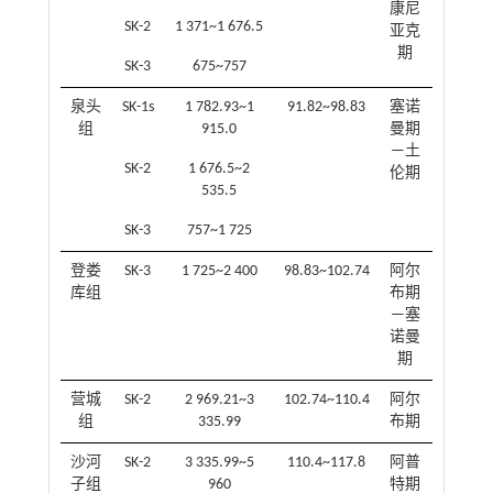
康尼
SK-2
1 371~1 676.5
亚克
期
SK-3
675~757
泉头
SK-1s
1 782.93~1
91.82~98.83
塞诺
组
915.0
曼期
—土
SK-2
1 676.5~2
伦期
535.5
SK-3
757~1 725
登娄
SK-3
1 725~2 400
98.83~102.74
阿尔
库组
布期
—塞
诺曼
期
营城
SK-2
2 969.21~3
102.74~110.4
阿尔
组
335.99
布期
沙河
SK-2
3 335.99~5
110.4~117.8
阿普
子组
960
特期