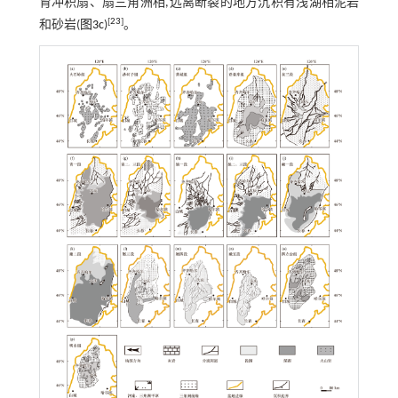
育冲积扇、扇三角洲相,远离断裂的地方沉积有浅湖相泥岩
[
23
]
和砂岩(
图3c
)
。