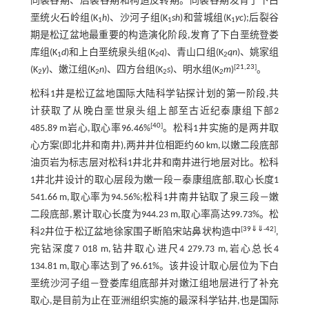
同裂谷期、后裂谷期和构造反转期。同裂谷期发育了下白
垩统火石岭组(K
h
)、沙河子组(K
sh
)和营城组(K
yc
);后裂谷
1
1
1
期是松辽盆地最重要的构造演化阶段,发育了下白垩统登娄
库组(K
d
)和上白垩统泉头组(K
q
)、青山口组(K
qn
)、姚家组
1
2
2
[
21
,
23
]
(K
y
)、嫩江组(K
n
)、四方台组(K
s
)、明水组(K
m
)
。
2
2
2
2
松科1井是松辽盆地国际大陆科学钻探计划的第一阶段,共
计获取了从晚白垩世泉头组上部至古近纪泰康组下部2
[
40
]
485.89 m岩心,取心率96.46%
。松科1井实施的是两井取
心方案(即北井和南井),两井井位相距约60 km,以嫩二段底部
油页岩为标志层对松科1井北井和南井进行地层对比。松科
1井北井设计的取心层段为嫩一段—泰康组底部,取心长度1
541.66 m,取心率为94.56%;松科1井南井钻取了泉三段—嫩
二段底部,累计取心长度为944.23 m,取心率高达99.73%。松
[
39
⇓
⇓
-
42
]
科2井位于松辽盆地徐家围子断陷宋站鼻状构造中
,
完钻深度7 018 m,钻井取心进尺4 279.73 m,岩心总长4
134.81 m,取心率达到了96.61%。该井设计取心层位为下白
垩统沙河子组—登娄库组底部并对嫩江组地层进行了补充
取心,是目前为止在亚洲组织实施的最深科学钻井,也是国际