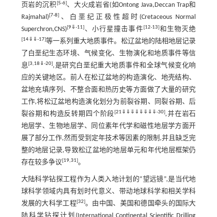
[
5
-
6
]
页岩的沉积
、大火成岩省(如Ontong Java,Deccan Trap和
[
7
-
8
]
Rajmahal)
、白垩纪正极性超时(Cretaceous Normal
[
9
⇓
-
11
]
[
12
-
13
]
Superchron,CNS)
、小行星撞击事件
和生物灭绝
[
14
⇓
⇓
-
17
]
等一系列重大地质事件。松辽盆地的陆相地层记录
了白垩纪生态环境、气候变化、生物演化和地质事件等信
[
3
,
18
⇓
-
20
]
息
,是研究白垩纪重大地质事件和全球气候变化响
应的关键地区。前人在松辽盆地的构造演化、地壳结构、
盆地充填序列、不整合面和热历史等方面做了大量的研究
工作,将松辽盆地构造演化划分为前裂谷期、同裂谷期、后
[
21
⇓
⇓
⇓
⇓
⇓
⇓
⇓
⇓
-
30
]
裂谷期和构造反转期四个阶段
,并在岩石
地层学、生物地层学、同位素年代学和磁性地层学方面开
展了部分工作,然而受到定年技术等因素的限制,并且缺乏完
整的地层记录,导致松辽盆地的地层单元和年代地层框架仍
[
19
,
31
]
存在较多争议
。
大陆科学钻探工程作为人类入地计划的“望远镜”,是当代地
球科学领域内具有划时代意义、带动地球科学和相关学科
[
32
]
发展的大科学工程
。由中国、美国和德国牵头的国际大
陆科学钻探计划(International Continental Scientific Drilling