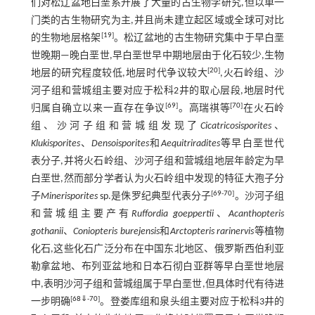
们对松辽盆地白垩系开展了大量的古生物学研究,但以单一
门类的古生物研究为主,并且尚未建立起区域或全球可对比
[
19
]
的生物地层格架
。松辽盆地的古生物研究集中于早白垩
世晚期—晚白垩世,早白垩世早中期地层由于化石较少,生物
[
20
]
地层的研究程度较低,地层时代争议较大
,火石岭组、沙
河子组和营城组主要对应于松科2井的取心层段,地层时代
[
69
]
[
70
]
归属自确立以来一直存在争议
。高瑞祺等
在火石岭
组、沙河子组和营城组发现了
Cicatricosisporites
、
Klukisporites
、
Densoisporites
和
Aequitriradites
等早白垩世代
表分子,并将火石岭组、沙河子组和营城组地层年龄定为早
白垩世,然而部分学者认为火石岭组中发现的特征大孢子分
[
69
-
70
]
子
Minerisporites
sp.是侏罗纪典型代表分子
。沙河子组
和营城组主要产有
Ruffordia goeppertii
、
Acanthopteris
gothanii
、
Coniopteris burejensis
和
Arctopteris rarinervis
等植物
化石,这些化石广泛分布在中国东北地区、俄罗斯西伯利亚
勒拿盆地、布列亚盆地和日本石彻白亚群等早白垩世地层
中,表明沙河子组和营城组属于早白垩世,但具体时代有待进
[
68
⇓
-
70
]
一步明确
。登娄库组和泉头组主要对应于松科3井的