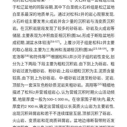
地的岩石地层格架
。火石岭组—营城组形成
于松辽盆地的同裂谷期,其中下白垩统火石岭组是松辽盆地
白垩系最深的地质单元。通过对松科2井的岩心观察发现,
火石岭组主要发育火成岩并含少量的沉积岩与浅变质沉积
岩。在沉积岩层段发现了较多的砂砾岩、砂岩及火成岩等
储层,主要表现为冲积扇亚相沉积(
图3a
),形成于断陷盆地形
[
56
-
57
]
成初期,湖盆水体较浅
。上覆沙河子组是松科2井主要
[
23
,
58
-
59
]
的取心层段,主要为三角洲和浅湖相沉积(
图3b
)
。李
[
58
]
[
59
]
宏浩等
和符伟等
根据松科2井沙河子组的岩性变化,划
分为上下两段:下段主要为粗粒沉积岩,由下到上为砾岩、粗
砂岩过渡为细砂岩、粉砂岩;上段以细粒沉积为主,泥质含量
较高,由下到上为砂砾岩、中-细砂岩过渡至粉砂岩、泥岩,
[
55
]
顶部为一套深灰色粉砂质泥岩夹粗砂岩。高翔等
精细地
描述了松科2井营城组岩心,认为营城沉积时期火山活动频
繁,地层厚度一般为500~1 000 m。在徐家围子断块内,最大
厚度约2 900 m,确定出营城组以长英质火山岩为主要岩性,
出现沉积碎屑岩和若干不连续煤层互层,顶部沉积了砾岩、
火山岩、变质岩和花岗质碎屑岩。盆地边缘断裂带附近发