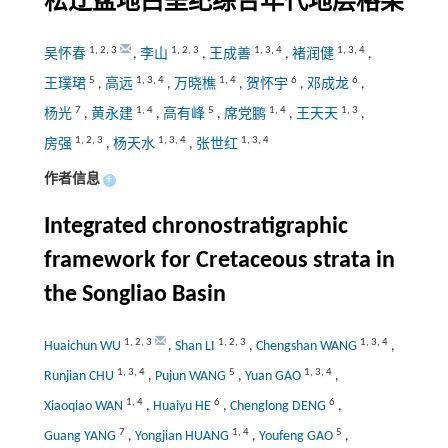
松辽盆地白垩纪综合年代地层格架
1
,
2
,
3
1
,
2
,
3
1
,
3
,
4
1
,
3
,
4
吴怀春
,
李山
,
王成善
,
褚润健
,
5
1
,
3
,
4
1
,
4
6
6
王璞珺
,
高远
,
万晓樵
,
贺怀宇
,
邓成龙
,
7
1
,
4
5
1
,
4
1
,
3
杨光
,
黄永建
,
高有峰
,
席党鹏
,
王天天
,
1
,
2
,
3
1
,
3
,
4
1
,
3
,
4
房强
,
杨天水
,
张世红
作者信息
+
Integrated chronostratigraphic
framework for Cretaceous strata in
the Songliao Basin
1
,
2
,
3
1
,
2
,
3
1
,
3
,
4
Huaichun WU
,
Shan LI
,
Chengshan WANG
,
1
,
3
,
4
5
1
,
3
,
4
Runjian CHU
,
Pujun WANG
,
Yuan GAO
,
1
,
4
6
6
Xiaoqiao WAN
,
Huaiyu HE
,
Chenglong DENG
,
7
1
,
4
5
Guang YANG
,
Yongjian HUANG
,
Youfeng GAO
,