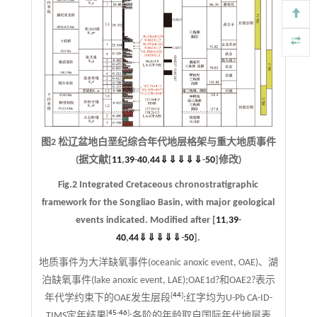
图2 松辽盆地白垩纪综合年代地层格架与重大地质事件
(据文献[
11
,
39
-
40
,
44
⇓
⇓
⇓
⇓
⇓
-
50
]修改)
Fig.2 Integrated Cretaceous chronostratigraphic
framework for the Songliao Basin, with major geological
events indicated. Modified after [
11
,
39
-
40
,
44
⇓
⇓
⇓
⇓
⇓
-
50
].
地质事件为大洋缺氧事件(oceanic anoxic event, OAE)、湖
泊缺氧事件(lake anoxic event, LAE);OAE1d?和OAE2?表示
[
44
]
年代学约束下的OAE发生层段
;红字均为U-Pb CA-ID-
[
45
-
46
]
TIMS定年结果
;各阶的年龄取自国际年代地层表