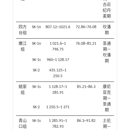
古近
纪丹
麦期
四方
SK-1n
807.12~1021.6
72.86~76.08
坎潘
台组
期
嫩江
SK-1n
1 021.6~1
76.08~85.21
圣通
组
796.75
期—
坎潘
SK-1s
960~1 128.17
期
SK-2
435.125~1
250.5
姚家
SK-1s
1 128.17~1
85.21~86.3
康尼
组
285.91
亚克
期—
圣通
SK-2
1 250.5~1 371
期
青山
SK-1s
1 285.91~1
86.3~91.82
土伦
口组
782.93
期—