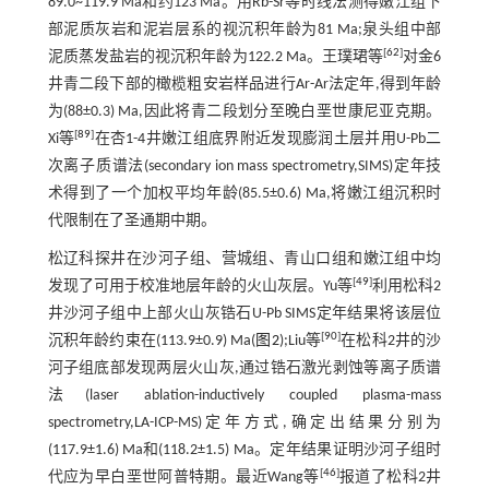
89.0~119.9 Ma和约123 Ma。用Rb-Sr等时线法测得嫩江组下
部泥质灰岩和泥岩层系的视沉积年龄为81 Ma;泉头组中部
[
62
]
泥质蒸发盐岩的视沉积年龄为122.2 Ma。王璞珺等
对金6
井青二段下部的橄榄粗安岩样品进行Ar-Ar法定年,得到年龄
为(88±0.3) Ma,因此将青二段划分至晚白垩世康尼亚克期。
[
89
]
Xi等
在杏1-4井嫩江组底界附近发现膨润土层并用U-Pb二
次离子质谱法(secondary ion mass spectrometry,SIMS)定年技
术得到了一个加权平均年龄(85.5±0.6) Ma,将嫩江组沉积时
代限制在了圣通期中期。
松辽科探井在沙河子组、营城组、青山口组和嫩江组中均
[
49
]
发现了可用于校准地层年龄的火山灰层。Yu等
利用松科2
井沙河子组中上部火山灰锆石U-Pb SIMS定年结果将该层位
[
90
]
沉积年龄约束在(113.9±0.9) Ma(
图2
);Liu等
在松科2井的沙
河子组底部发现两层火山灰,通过锆石激光剥蚀等离子质谱
法(laser ablation-inductively coupled plasma-mass
spectrometry,LA-ICP-MS)定年方式,确定出结果分别为
(117.9±1.6) Ma和(118.2±1.5) Ma。定年结果证明沙河子组时
[
46
]
代应为早白垩世阿普特期。最近Wang等
报道了松科2井