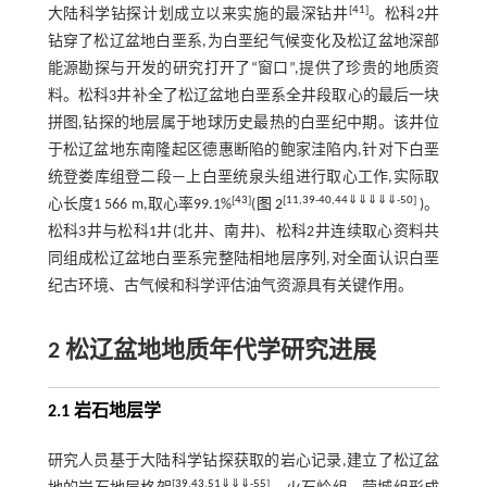
[
41
]
大陆科学钻探计划成立以来实施的最深钻井
。松科2井
钻穿了松辽盆地白垩系,为白垩纪气候变化及松辽盆地深部
能源勘探与开发的研究打开了“窗口”,提供了珍贵的地质资
料。松科3井补全了松辽盆地白垩系全井段取心的最后一块
拼图,钻探的地层属于地球历史最热的白垩纪中期。该井位
于松辽盆地东南隆起区德惠断陷的鲍家洼陷内,针对下白垩
统登娄库组登二段—上白垩统泉头组进行取心工作,实际取
[
43
]
[
11
,
39
-
40
,
44
⇓
⇓
⇓
⇓
⇓
-
50
]
心长度1 566 m,取心率99.1%
(
图 2
)。
松科3井与松科1井(北井、南井)、松科2井连续取心资料共
同组成松辽盆地白垩系完整陆相地层序列,对全面认识白垩
纪古环境、古气候和科学评估油气资源具有关键作用。
2 松辽盆地地质年代学研究进展
2.1 岩石地层学
研究人员基于大陆科学钻探获取的岩心记录,建立了松辽盆
[
39
,
43
,
51
⇓
⇓
⇓
-
55
]