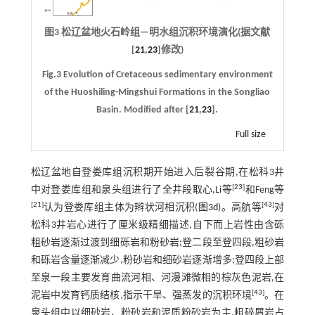
图3 松辽盆地火石岭组—明水组沉积环境演化(据文献
[
21
,
23
]修改)
Fig.3 Evolution of Cretaceous sedimentary environment
of the Huoshiling-Mingshui Formations in the Songliao
Basin. Modified after [
21
,
23
].
Full size
松辽盆地自登娄库组沉积期开始进入后裂谷期,在松科3井
[
23
]
中对登娄库组和泉头组进行了全井段取心,Li等
和Feng等
[
21
]
[
43
]
认为登娄库组主体为辫状河相沉积(
图3d
)。高航等
对
松科3井岩心进行了厘米级精细描述,自下而上岩性由含砾
粗砂岩逐渐过渡到细砾岩和粉砂岩;登二段至登四段,粗砂岩
和砾岩含量逐渐减少,粉砂岩和细砂岩逐渐增多;登四段上部
至泉一段主要发育曲流河相、河漫滩微相的棕灰色泥岩,在
[
43
]
泥岩中发育钙质结核,指示干旱、强蒸发的沉积环境
。在
泉头组中以细砂岩、粉砂岩和泥质粉砂岩为主,粗碎屑岩占