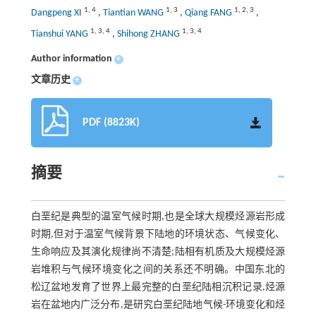
1
,
4
1
,
3
1
,
2
,
3
Dangpeng XI
,
Tiantian WANG
,
Qiang FANG
,
1
,
3
,
4
1
,
3
,
4
Tianshui YANG
,
Shihong ZHANG
Author information
+
文章历史
+
PDF (8823K)
摘要
白垩纪是典型的温室气候时期,也是全球大规模烃源岩形成
时期,但对于温室气候背景下陆地的环境状态、气候变化、
生命响应及其演化规律尚不清楚;陆相有机质及大规模烃源
岩堆积与气候环境变化之间的关系还不明确。中国东北的
松辽盆地发育了世界上最完整的白垩纪陆相沉积记录,烃源
岩在盆地内广泛分布,是研究白垩纪陆地气候-环境变化和烃