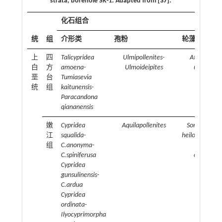
strata, borehole SK-1. Adapted from [
37
].
化石组合
统
组
介形类
孢粉
轮藻
上
四
Talicypridea
Ulmipollenites-
Atopochar
白
方
amoena-
Ulmoideipites
ulanensis
垩
台
Tumiasevia
统
组
kaitunensis-
Paracandona
qiananensis
嫩
Cypridea
Aquilapollenites
Songliaocha
江
squalida-
heilongjiangen
组
C.anonyma-
Charites
C.spiniferusa
cretacea
Cypridea
gunsulinensis-
C.ardua
Cypridea
ordinata-
Ilyocyprimorpha