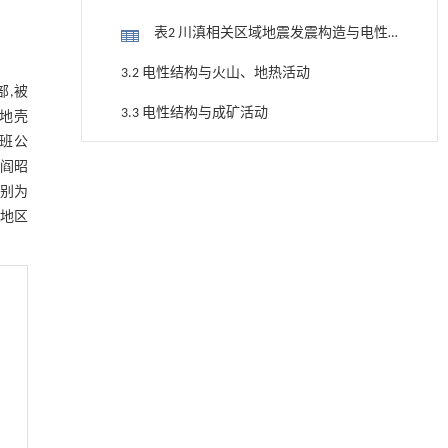
表2 川滇相关区域地震发震构造与电性
结构的关系
3.2 电性结构与火山、地热活动
部,被
3.3 电性结构与成矿活动
今地壳
班公
图4 大地电磁方法揭示的成矿机制 (I引
阎昭
基于结构解析与催化机制的混杂酯酶工程改造
[1]
自文献[123],Ⅱ引自文献[151])
及其聚氨酯降解性能强化
分别为
3.4 电性结构与构造及动力学研究
Engineering
. 2026, Vol.58(3): 1-303
地区
图5 川滇地区动力学模型图(据文献
https://doi.org/10.1016/j.eng.2026.02.008
[109,111,120,154])
3.5 电磁同震效应及空间响应
润滑接触副动态油膜厚度超声高分辨率测量中
[2]
的弹流与声学耦合方法
图6 舒曼谐振在10个台站南北向磁分量
Engineering
. 2026, Vol.58(3): 1-303
https://doi.org/10.1016/j.eng.2026.01.014
(Hx)第一模态的强度(a)和频率(b)的时变图,
4 结论
太阳X射线通量(c)和厄尔尼诺指数(d)(据文
升级回收风力涡轮机叶片用环氧树脂制备高强
[3]
参考文献
献[171])
度黏合剂
Engineering
. 2026, Vol.58(3): 1-303
基金资助
https://doi.org/10.1016/j.eng.2026.02.011