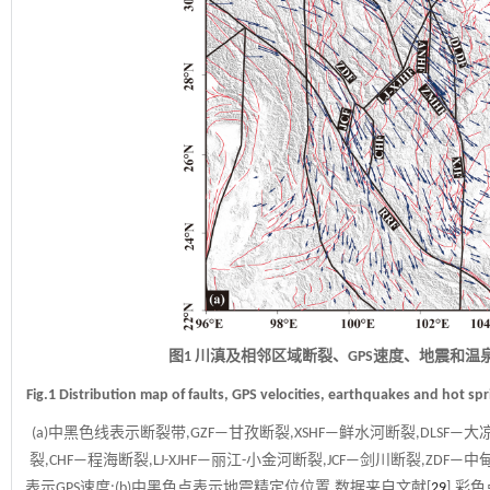
图1 川滇及相邻区域断裂、GPS速度、地震和温泉
Fig.1 Distribution map of faults, GPS velocities, earthquakes and hot s
(a)中黑色线表示断裂带,GZF—甘孜断裂,XSHF—鲜水河断裂,DLSF—大
裂,CHF—程海断裂,LJ-XJHF—丽江-小金河断裂,JCF—剑川断裂,ZD
表示GPS速度;(b)中黑色点表示地震精定位位置,数据来自文献[
29
],彩