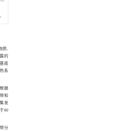
e
物质,
露的
质基底
水热系
根据
带和
密集发
60
带分