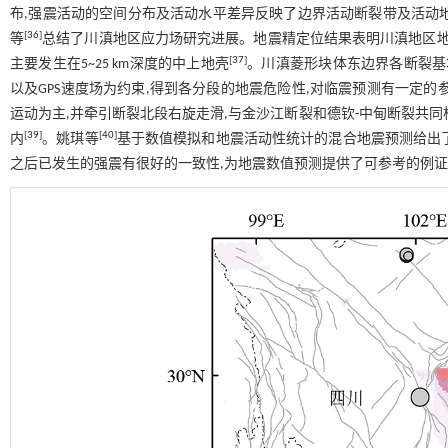
布,强震活动的空间分布及活动水平差异反映了边界活动断裂带及活动地
[
36
]
等
总结了川滇地区应力场研究进展。地震精定位结果表明川滇地区地
[
37
]
主要发生在5~25 km深度的中上地壳
。川滇菱形块体东边界各断裂基
以及GPS速度场为约束,得到各分段的地震危险性,对临震预测有一定
运动为主,并牵引断裂北段右旋走滑,与金沙江断裂和德钦-中甸断裂共
[
39
]
[
40
]
内
。姚琪等
基于数值模拟和地震活动性统计的混合地震预测给出了川滇
之后已发生的强震有很好的一致性,为地震数值预测提供了可参考的例证