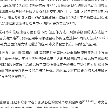
[
2
⇓
-
4
]
。GPS观测和活动构造等研究表明
,青藏高原现今的地块活动以围绕
或印度板块与扬子板块之间强烈右旋剪切作用。川滇地区的三江特提斯构
⇓
-
7
]
。川滇及相邻区域组成的弧形旋扭构造体系(或称歹字型构造体系)构
[
8
-
9
]
段,是理解地球系统过程与变化的理想天然实验室
。
传感器、采样率和信噪比等方面有所不同,但工作方法、观测参数和反演方法基
[
13
]
以及反演策略
,实际应用中可根据目标体的深度选择不同的方法或AMT和
应用,为全面介绍大地电磁法的应用,本文将聚焦其在川滇地区的应用。
触关系、汶川地震和芦山地震的电性孕震环境及弱物质流通道等几个方面
[
15
]
供了重要依据。李秋生等
部分总结了大地电磁测深在青藏高原东缘深部
或阵列)数据来展示青藏高原东南缘低阻体在壳幔结构空间位置关系,探讨
方面的拓展予以进一步的总结和分析。因此,本文将在简要介绍大地电磁方
该方法的拓展应用。
[
17
⇓
⇓
-
20
]
的重要窗口,已有众多学者分别从各自的领域予以综合阐述
。本文首