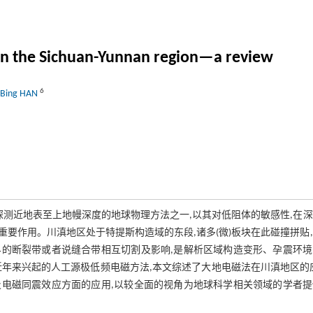
 in the Sichuan-Yunnan region—a review
6
Bing HAN
探测近地表至上地幔深度的地球物理方法之一,以其对低阻体的敏感性,在
要作用。川滇地区处于特提斯构造域的东段,诸多(微)板块在此碰撞拼贴
的断裂带或者说缝合带相互切割及影响,是解析区域构造变形、孕震环境
年来兴起的人工源极低频电磁方法,本文综述了大地电磁法在川滇地区的
电磁同震效应方面的应用,以较全面的视角为地球科学相关领域的学者提