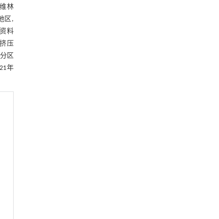
孔维林
地区,
资料
弱挤压
拉分区
21年