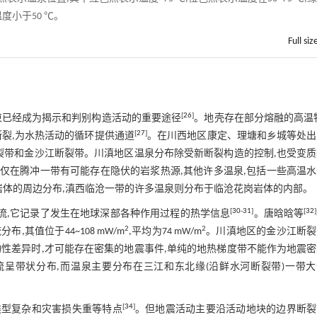
度小于50 ℃。
Full siz
[
26
]
束已经成为揭示和判别构造活动的重要途径
。地壳存在部分熔融的高温
[
27
]
裂,为水热活动的循环提供通道
。在川西地区康定、理塘和乡城等处出
裂带和金沙江断裂带。川滇地区温泉分布除受新断裂构造的控制,也受变
仅在腾冲一带有可能存在隐伏的岩浆热源,其他许多温泉,包括一些高温
岩体的周边分布,滇西临沧一带的许多温泉则分布于临沧花岗岩体的内部。
[
30
-
31
]
[
32
]
流,它记录了发生在地球深部各种作用过程的热学信息
。唐晗晗等
2
2
其值位于44~108 mW/m
,平均为74 mW/m
。川滇地区的金沙江断裂
性差异时,才可能存在密集的地震事件,单纯的地热梯度带不能作为地震
呈带状分布,而温泉主要分布在三江和东北缘(沿鲜水河断裂带)一带大于
[
34
]
类型复杂和灾害损失重等特点
。但地震活动主要沿活动地块的边界断裂