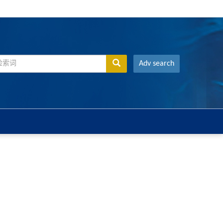
Adv search