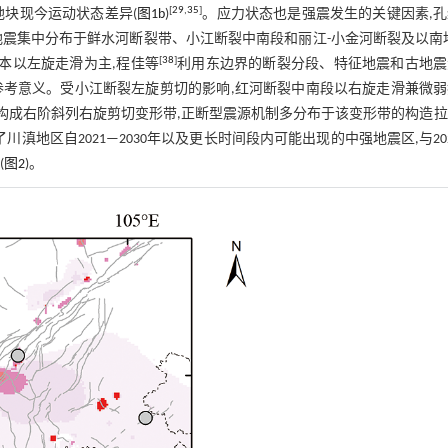
[
29
,
35
]
块现今运动状态差异(
图1b
)
。应力状态也是强震发生的关键因素,
震集中分布于鲜水河断裂带、小江断裂中南段和丽江-小金河断裂及以南
[
38
]
本以左旋走滑为主,程佳等
利用东边界的断裂分段、特征地震和古地震
的参考意义。受小江断裂左旋剪切的影响,红河断裂中南段以右旋走滑兼微
同构成右阶斜列右旋剪切变形带,正断型震源机制多分布于该变形带的构造
地区自2021—2030年以及更长时间段内可能出现的中强地震区,与20
(
图2
)。