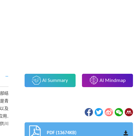
AI Summary
AI Mindmap
深部结
,是青
以及
应用,
供川
PDF (13674KB)