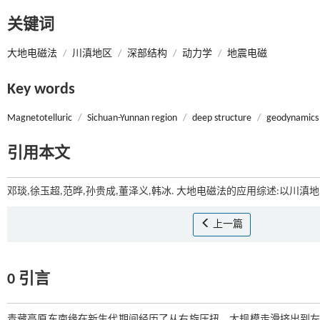
关键词
大地电磁法
/
川滇地区
/
深部结构
/
动力学
/
地震电磁
Key words
Magnetotelluric
/
Sichuan-Yunnan region
/
deep structure
/
geodynamics
引用本文
邓琰,徐玉超,范晔,孙贵成,董泽义,韩冰. 大地电磁法的应用综述:以川滇地区
上一篇
0 引言
青藏高原东南缘在新生代期间经历了从右旋压扭、大规模走滑挤出到左