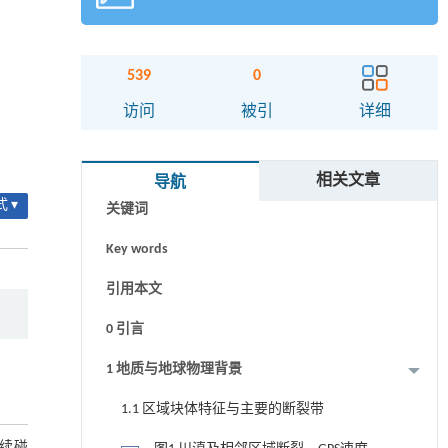
539
0
访问
被引
详细
摘要
相关文章
导航
 ▾
关键词
Key words
引用本文
0 引言
1 地质与地球物理背景
1.1 区域块体特征与主要的断裂带
续碰