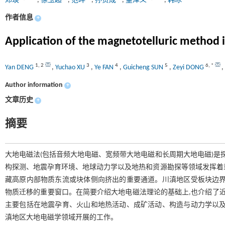
邓琰
,
徐玉超
,
范晔
,
孙贵成
,
董泽义
,
韩冰
作者信息
+
Application of the magnetotelluric method
1
,
2
3
4
5
6
,
*
Yan DENG
,
Yuchao XU
,
Ye FAN
,
Guicheng SUN
,
Zeyi DONG
,
Author information
+
文章历史
+
摘要
大地电磁法(包括音频大地电磁、宽频带大地电磁和长周期大地电磁)是
构探测、地震孕育环境、地球动力学以及地热和资源勘探等领域发挥着重
藏高原内部物质东流或块体侧向挤出的重要通道。川滇地区受板块边界
物质迁移的重要窗口。在简要介绍大地电磁法理论的基础上,也介绍了近
主要包括在地震孕育、火山和地热活动、成矿活动、构造与动力学以及
滇地区大地电磁学领域开展的工作。