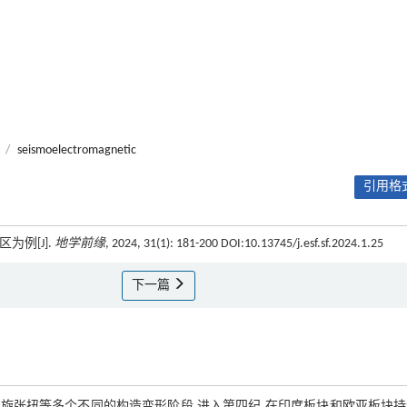
/
seismoelectromagnetic
引用格式
为例[J].
地学前缘
, 2024, 31(1): 181-200 DOI:10.13745/j.esf.sf.2024.1.25
下一篇
旋张扭等多个不同的构造变形阶段,进入第四纪,在印度板块和欧亚板块持