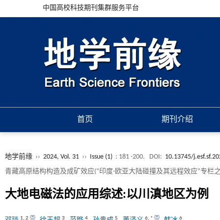
中国高校科技期刊集群服务平台
首页
期刊介绍
地学前缘
››
2024, Vol. 31
››
Issue (1)
: 181 -200.
DOI:
10.13745/j.esf.sf.2
青藏高原结构构造及成矿效应(“印度-欧亚大陆碰撞及其远程效应”专栏之
大地电磁法的应用综述:以川滇地区为例
1
,
2
3
4
5
6
,
*
6