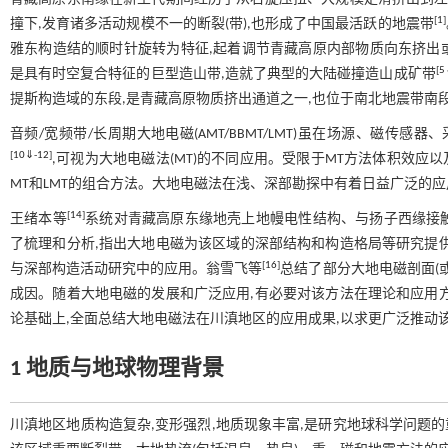
[
1
]
撞下,发育诸多活动规模不一的断裂(带),也形成了中国最活跃的地震带
雅东构造结的顺时针旋转为特征,起着调节青藏高原内部物质向东挤出
[
5
是具有时空复合特征的巨型造山带,造就了典型的大陆碰撞造山成矿带
提斯构造域的东段,是青藏高原物质挤出通道之一,也位于南北地震带南
音频/宽频带/长周期大地电磁(AMT/BBMT/LMT)虽在场源、磁
[
10
⇓
-
12
]
,可视为大地电磁法(MT)的不同应用。受限于MT方法体积效应
MT和LMT的组合方法。大地电磁法在浅、深部勘探中有着日益广泛的
[
14
]
王绪本等
系统对青藏高原东缘地壳上地幔电性结构、与扬子西缘接
了梳理和分析,指出大地电磁为该区域的深部结构和构造格局等研究提
[
16
]
与深部构造活动研究中的应用。翁雪飞等
总结了部分大地电磁剖面(
成因。随着大地电磁的发展和广泛应用,有必要对该方法在理论和应用
论基础上,全面总结大地电磁法在川滇地区的应用成果,以求更广泛推动
1 地质与地球物理背景
川滇地区地质构造复杂,变形强烈,地质现象丰富,是研究地球科学问题