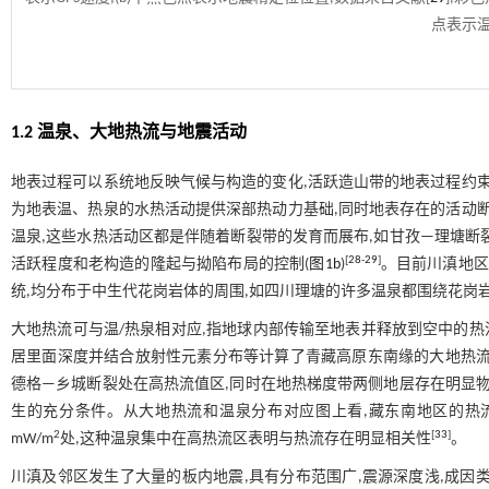
点表示温
1.2 温泉、大地热流与地震活动
地表过程可以系统地反映气候与构造的变化,活跃造山带的地表过程约
为地表温、热泉的水热活动提供深部热动力基础,同时地表存在的活动断
温泉,这些水热活动区都是伴随着断裂带的发育而展布,如甘孜—理塘断
[
28
-
29
]
活跃程度和老构造的隆起与拗陷布局的控制(
图1b
)
。目前川滇地区
统,均分布于中生代花岗岩体的周围,如四川理塘的许多温泉都围绕花岗
大地热流可与温/热泉相对应,指地球内部传输至地表并释放到空中的热
居里面深度并结合放射性元素分布等计算了青藏高原东南缘的大地热流分布,
德格—乡城断裂处在高热流值区,同时在地热梯度带两侧地层存在明显物
生的充分条件。从大地热流和温泉分布对应图上看,藏东南地区的热流
2
[
33
]
mW/m
处,这种温泉集中在高热流区表明与热流存在明显相关性
。
川滇及邻区发生了大量的板内地震,具有分布范围广,震源深度浅,成因