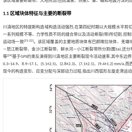
该区域重要断裂带、大地热流(包括温泉、热泉)、重、磁和地震方法的
1.1 区域块体特征与主要的断裂带
川滇地区的特提斯构造域构造活动强烈,在第四纪时期以大规模水平剪切
一系列规模不等、力学性质不同的缝合带以及活动断裂(带)所切割,控制
[
21
-
22
]
运动场一致
。该区域覆盖的主要地质块体有巴颜喀拉块体、羌塘
—怒江断裂带、金沙江断裂带、鲜水河—小江断裂带所分割(
图1a
),还
[
24
]
等
基于GPS约束反演得到川滇地区主要断裂现今活动速率,其中东
0.3~14.9、8.9~17.1、(5.1±2.5)、(2.8±2.3)、(7.1±2.1)、(
现今的构造变形、应变分配与深部动力过程,指出川西弧形左旋走滑运