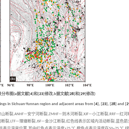
分布图(a据文献[
4
]和[
23
]修改,b据文献[
28
]和[
29
]修改)
prings in Sichuan-Yunnan region and adjacent areas from [
4
], [
23
], [
28
] and [
2
凉山断裂,ANHF—安宁河断裂,ZMHF—则木河断裂,XJF—小江断裂,RRF—红河
F—中甸断裂,LTF—理塘断裂,JSF—金沙江断裂,红色线表示区域内活动断裂,蓝色箭
色点表示温泉位置,其中红色点表示温度>75 ℃,橙色点表示温度在50~75 ℃,