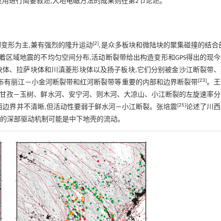
应用进行简要叙述,大地电磁方法的成果则在第2节论述。
[
2
]
变形为主,兼有强烈的隆升运动
,是众多板块和微陆块的聚集碰撞的结合
着区域地震的不均匀空间分布,活动断裂带给出构造变形和GPS得出的现
块体、拉萨块体和川滇菱形块体以及扬子板块,它们分别被金沙江断裂带、
[
23
]
分布有丽江—小金河断裂带和红河断裂带等重要的内部和边界断裂带
。王
边界甘孜—玉树、鲜水河、安宁河、则木河、大凉山、小江断裂的左旋速率
[
25
]
9.4±1.2) mm/a,而西边界并不清晰,但活动性要弱于鲜水河—小江断裂。张培震
论述了川西
动的深部驱动机制可能是中下地壳的流动。