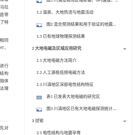
图1 川滇及相邻区域断裂、GPS速度、地
喜马拉
震和温泉分布图(a据文献[4]和[23]修改,b据
1.2 温泉、大地热流与地震活动
造带
文献[28]和[29]修改)
成了特
图2 混合预测结果和用于验证的地震
(MS≥5.0)(引自文献[40])
1.3 已有地球物理探测结果
本相同
MT、
2 大地电磁及区域应用研究
2.1 大地电磁方法简介
进行
2.2 人工源极低频电磁方法
结构
低阻体
2.3 川滇地区深部电性结构特征
法理
表1 已发表大地电磁的研究区
图3 川滇地区已有大地电磁探测统计,参
考文献见表1
3 讨论
先对
3.1 电性结构与地震孕育