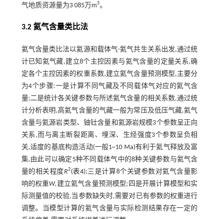
3
气地质资源量为3 085万m
。
3.2 氦气含量类比法
氦气含量类比法以氦源和载体气-氦气共生关系出发,通过统
计已知氦气藏,建立8个主控因素与氦气含量的定量关系,确
定各个主控因素的权重系数,建立氦气含量预测模型,主要分
为4个步骤:一是计算不同气藏及不同载体气对应的氦气含
量;二是统计各关键参数与所述氦气含量的相关系数,通过统
计分析表明,高氦气含量的气藏一般为常压及低压气藏,氦气
含量与氦源岩类型、铀钍含量和氦源岩规模3个参数呈正向
关系,而与离主断裂距离、埋深、生烃强度3个参数呈负相
关,适度的基底构造活动(一般1~10 Ma)有利于氦气释放及富
集,由此可以确定5种不同载体气中的8种关键参数与氦气含
2
量的相关程度
R
(
表4
);三是计算8个关键参数对氦气含量影
响的权重
W
,建立氦气含量预测模型;四是开展计算模型和实
际测量值的校验,当参数缺失时,需要对已有参数的权重进行
调整。当模型计算的氦气含量与实际检测结果存在一定的