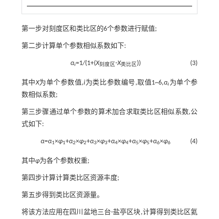
第一步对刻度区和类比区的6个参数进行赋值;
第二步计算单个参数相似系数如下:
α
=1
/
(1+(
X
-
X
))
(3)
i
刻度区
类比区
其中
X
为单个参数值,
i
为类比参数编号,取值1~6,
α
为单个参
i
数相似系数;
第三步骤通过单个参数的算术加合求取类比区相似系数,公
式如下:
α
=
α
×
φ
+
α
×
φ
+
α
×
φ
+
α
×
φ
+
α
×
φ
+
α
×
φ
(4)
1
1
2
2
3
3
4
4
5
5
6
6
其中
φ
为各个参数权重;
第四步计算计算类比区资源丰度;
第五步得到类比区资源量。
将该方法应用在四川盆地三台-盐亭区块,计算得到类比区氦