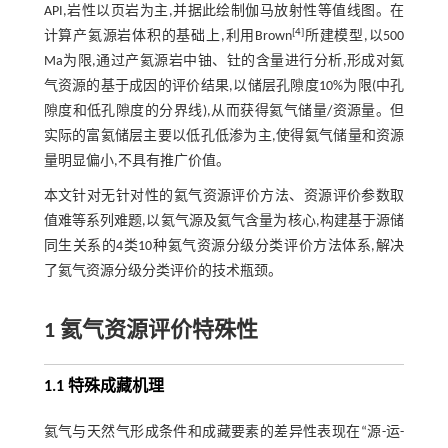
API,岩性以页岩为主,并据此绘制伽马放射性等值线图。在
[
4
]
计算产氦源岩体积的基础上,利用Brown
所建模型,以500
Ma为限,通过产氦源岩中铀、钍的含量进行分析,形成对氦
气资源的基于成因的评价结果,以储层孔隙度10%为限(中孔
隙度和低孔隙度的分界线),从而获得氦气储量/资源量。但
实际的富氦储层主要以低孔低渗为主,使得氦气储量和资源
量明显偏小,不具有推广价值。
本文针对无针对性的氦气资源评价方法、资源评价参数取
值难等系列难题,以氦气源及氦气含量为核心,构建基于源储
同生关系的4类10种氦气资源分级分类评价方法体系,解决
了氦气资源分级分类评价的技术瓶颈。
1 氦气资源评价特殊性
1.1 特殊成藏机理
氦气与天然气形成条件和成藏要素的差异性表现在“源-运-