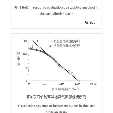
Fig.3 Helium resource evaluation by statistical method in
the East Siberian Basin
Full size
图4 东西伯利亚盆地氦气资源规模序列
Fig.4 Scale sequence of helium resources in the East
Siberian Basin