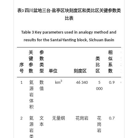
表3 四川盆地三台-盐亭区块刻度区和类比区关键参数类
比表
Table 3 Key parameters used in analogy method and
results for the Santai-Yanting block, Sichuan Basin
关
参
相
参
键
数
类
似
数
序
参
类
比
系
权
号
数
型
单位
刻度区
区
数
重
3
1
氦
数
km
46 340
5
0.9
0.15
源
值
000
岩
体
积
2
氦
文
无量纲
花岗岩
花
0.7
0.1
源
本
岗
岩
岩
类