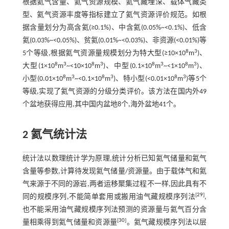
根据氦气含量、氦气资源规模、氦气藏埋深、载体气藏类
型、氦气资源丰度等指标建立了氦气资源评价规范。如根
据含量划分为高含氦(≥0.1%)、中含氦(0.05%~<0.1%)、低含
氦(0.03%~<0.05%)、贫氦(0.01%~<0.03%)、非资源(<0.01%)等
8
3
5个等级,根据氦气资源量规模划分为特大型(≥10×10
m
)、
8
3
8
3
8
3
8
3
大型(1×10
m
~<10×10
m
)、中型(0.1×10
m
~<1×10
m
)、
8
3
8
3
8
3
小型(0.01×10
m
~<0.1×10
m
)、特小型(<0.01×10
m
)等5个
等级,实现了氦气资源的分级分类评价。该方法在国内外49
个盆地获得应用,其中国内盆地8个,海外盆地41个。
2 氦气统计法
统计法以数理统计学为原理,统计分析已知氦气储量和氦气
含量等参数,计算待发现氦气储量/资源量。由于载体气和氦
气来源于不同的源岩,两者运移聚集过程不一样,因此具有不
[
29
]
同的规模序列,不能简单套用或搬用油气藏规模序列法
,
也不能采用油气藏规模序列法预测的资源量与氦气百分含
[
30
]
量相乘得到氦气储量和资源量
。氦气藏规模序列法以层