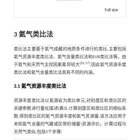
Full size
3 氦气类比法
类比法主要基于氦气成藏的地质条件进行的类比,主要包括
氦气资源丰度类比法、氦气含量类比法和EUR类比法等。由
[
32
,
17
]
于氦气和天然气主控因素差异较大
,因此氦气资源丰度
类比法和氦气含量类比法具有不同的内涵。
3.1 氦气资源丰度类比法
资源丰度类比法以氦源岩为类比单元,对刻度区和类比区的
关键参数进行量化描述(
表3
),计算刻度区和类比区的相似系
数,得到类比区的氦气资源丰度和氦气资源量,该方法应用于
未知氦气含量的气藏或区带的储量\资源评价。计算过程与
天然气类似,包括5个步骤: