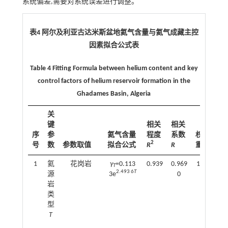
系统偏差,需要对系统误差进行调整。
表4 阿尔及利亚古达米斯盆地氦气含量与氦气成藏主控
因素拟合公式表
Table 4 Fitting Formula between helium content and key
control factors of helium reservoir formation in the
Ghadames Basin, Algeria
关
键
相关
相关
序
参
氦气含量
程度
系数
权
2
号
数
参数取值
拟合公式
R
R
重/%
1
氦
花岗岩
γ
=0.113
0.939
0.969
13.2
T
2.493 6
T
源
3e
0
岩
类
型
T