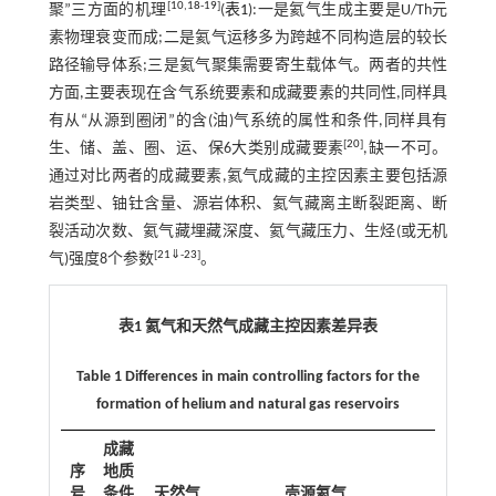
[
10
,
18
-
19
]
聚”三方面的机理
(
表1
):一是氦气生成主要是U/Th元
素物理衰变而成;二是氦气运移多为跨越不同构造层的较长
路径输导体系;三是氦气聚集需要寄生载体气。两者的共性
方面,主要表现在含气系统要素和成藏要素的共同性,同样具
有从“从源到圈闭”的含(油)气系统的属性和条件,同样具有
[
20
]
生、储、盖、圈、运、保6大类别成藏要素
,缺一不可。
通过对比两者的成藏要素,氦气成藏的主控因素主要包括源
岩类型、铀钍含量、源岩体积、氦气藏离主断裂距离、断
裂活动次数、氦气藏埋藏深度、氦气藏压力、生烃(或无机
[
21
⇓
-
23
]
气)强度8个参数
。
表1 氦气和天然气成藏主控因素差异表
Table 1 Differences in main controlling factors for the
formation of helium and natural gas reservoirs
成藏
序
地质
号
条件
天然气
壳源氦气