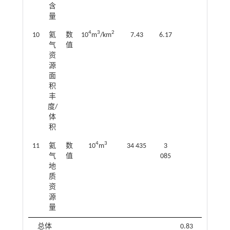
含
量
4
3
2
10
氦
数
10
m
/km
7.43
6.17
气
值
资
源
面
积
丰
度/
体
积
4
3
11
氦
数
10
m
34 435
3
气
值
085
地
质
资
源
量
总体
0.83
1.0