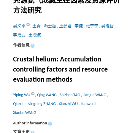
壳源氦气成藏主控因素及资源评价
方法研究
吴义平
,
王青
,
陶士振
,
王建君
,
李谦
,
张宁宁
,
吴晓智
,
李浩武
,
王晓波
作者信息
+
Crustal helium: Accumulation
controlling factors and resource
evaluation methods
Yiping WU
,
Qing WANG
,
Shizhen TAO
,
Jianjun WANG
,
Qian LI
,
Ningning ZHANG
,
Xiaozhi WU
,
Haowu LI
,
Xiaobo WANG
Author information
+
文章历史
+