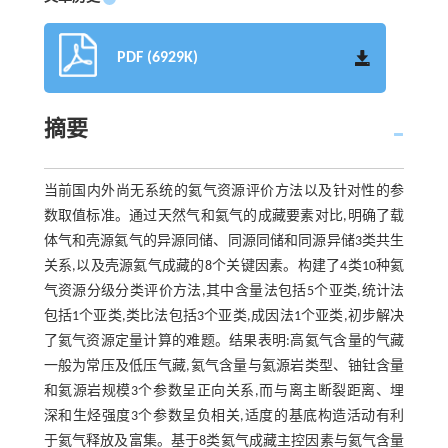
PDF (6929K)
摘要
当前国内外尚无系统的氦气资源评价方法以及针对性的参
数取值标准。通过天然气和氦气的成藏要素对比,明确了载
体气和壳源氦气的异源同储、同源同储和同源异储3类共生
关系,以及壳源氦气成藏的8个关键因素。构建了4类10种氦
气资源分级分类评价方法,其中含量法包括5个亚类,统计法
包括1个亚类,类比法包括3个亚类,成因法1个亚类,初步解决
了氦气资源定量计算的难题。结果表明:高氦气含量的气藏
一般为常压及低压气藏,氦气含量与氦源岩类型、铀钍含量
和氦源岩规模3个参数呈正向关系,而与离主断裂距离、埋
深和生烃强度3个参数呈负相关,适度的基底构造活动有利
于氦气释放及富集。基于8类氦气成藏主控因素与氦气含量