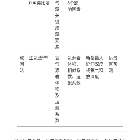
EUR类比法
气
8个影
藏
响因素
关
键
成
藏
要
素
[
28
]
成
生氦法
氦
氦源岩
断裂最大
远景
因
气
体积、
延伸深度
区预
法
源
相似系
或氦气释
测
岩
数、运
放深度
体
聚系数
积
及
运
聚
系
数