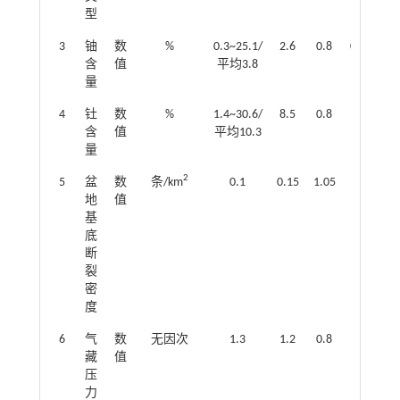
型
3
铀
数
%
0.3~25.1/
2.6
0.8
0.15
含
值
平均3.8
量
4
钍
数
%
1.4~30.6/
8.5
0.8
含
值
平均10.3
量
2
5
盆
数
条/km
0.1
0.15
1.05
0.1
地
值
基
底
断
裂
密
度
6
气
数
无因次
1.3
1.2
0.8
0.2
藏
值
压
力