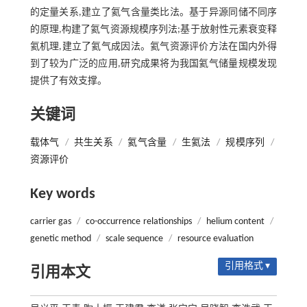
的定量关系,建立了氦气含量类比法。基于异源同储不同序
的原理,构建了氦气资源规模序列法;基于放射性元素衰变释
氦机理,建立了氦气成因法。氦气资源评价方法在国内外得
到了较为广泛的应用,研究成果将为我国氦气储量规模发现
提供了有效支撑。
关键词
载体气
/
共生关系
/
氦气含量
/
生氦法
/
规模序列
/
资源评价
Key words
carrier gas
/
co-occurrence relationships
/
helium content
/
genetic method
/
scale sequence
/
resource evaluation
引用格式 ▾
引用本文