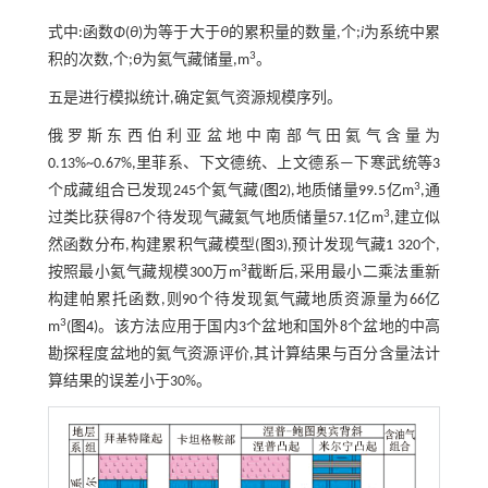
式中:函数
Φ
(
θ
)为等于大于
θ
的累积量的数量,个;
i
为系统中累
3
积的次数,个;
θ
为氦气藏储量,m
。
五是进行模拟统计,确定氦气资源规模序列。
俄罗斯东西伯利亚盆地中南部气田氦气含量为
0.13%~0.67%,里菲系、下文德统、上文德系—下寒武统等3
3
个成藏组合已发现245个氦气藏(
图2
),地质储量99.5亿m
,通
3
过类比获得87个待发现气藏氦气地质储量57.1亿m
,建立似
然函数分布,构建累积气藏模型(
图3
),预计发现气藏1 320个,
3
按照最小氦气藏规模300万m
截断后,采用最小二乘法重新
构建帕累托函数,则90个待发现氦气藏地质资源量为66亿
3
m
(
图4
)。该方法应用于国内3个盆地和国外8个盆地的中高
勘探程度盆地的氦气资源评价,其计算结果与百分含量法计
算结果的误差小于30%。