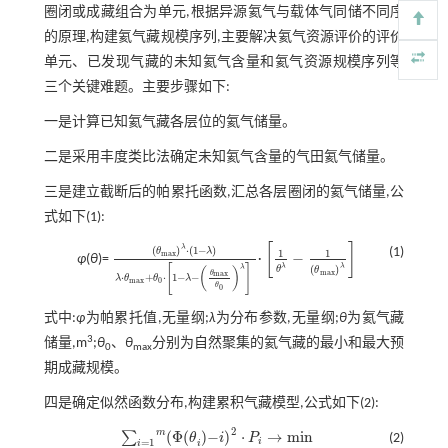
圈闭或成藏组合为单元,根据异源氦气与载体气同储不同序
的原理,构建氦气藏规模序列,主要解决氦气资源评价的评价
单元、已发现气藏的未知氦气含量和氦气资源规模序列等
三个关键难题。主要步骤如下:
一是计算已知氦气藏各层位的氦气储量。
二是采用丰度类比法确定未知氦气含量的气田氦气储量。
三是建立截断后的帕累托函数,汇总各层圈闭的氦气储量,公
式如下(1):
[
]
λ
(
)
⋅
(
1
−
)
(1)
θ
λ
1
1
m
a
x
−
φ
(
θ
)=
·
(
θ
m
a
x
)
λ
·
(
1
-
λ
)
λ
·
θ
m
a
x
+
θ
0
·
1
-
λ
1
-
θ
θ
λ
m
-
1
a
(
x
θ
θ
m
0
a
λ
x
)
λ
λ
λ
[
]
λ
(
)
θ
θ
(
)
m
a
x
θ
m
a
x
⋅
+
⋅
1
−
−
λ
θ
θ
λ
m
a
x
0
θ
0
式中:
φ
为帕累托值,无量纲;
λ
为分布参数,无量纲;
θ
为氦气藏
3
储量,m
;
θ
、
θ
分别为自然聚集的氦气藏的最小和最大预
0
max
期成藏规模。
四是确定似然函数分布,构建累积气藏模型,公式如下(2):
2
m
(Φ
(
)
−
)
⋅
→
m
i
n
∑
θ
i
P
(2)
∑
i
=
1
m
(Φ
(θ
i
)
-
i
)
2
·
P
i
→
m
i
n
i
=
1
i
i