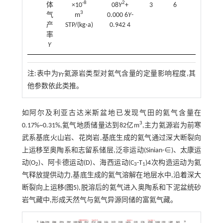
-8
2
体
×10
08
Y
+
3
6
3
气
m
0.000 6
Y
-
产
STP/(kg·a)
0.942 4
率
Y
注:表中为
γ
氦源岩类型对氦气含量的定量影响程度,其
T
他参数依此类推。
如阿尔及利亚古达米斯盆地已发现气田的氦气含量在
3
0.17%~0.31%,氦气地质储量达到82亿m
,主力氦源岩为前寒
武系基底火山岩、花岗岩,基底生成的氦气通过深大断裂向
上运移至奥陶系和志留系储层,泛非运动(Sinian-∈)、太康运
动(O
)、阿卡德运动(D)、海西运动(C
-T
)4次构造运动为氦
2
3
1
气释放提供动力,基底生成的氦气溶解在地层水中,沿着深大
断裂向上运移(
图5
),脱溶后的氦气进入奥陶系和下泥盆统砂
岩气藏中,形成天然气与氦气异源同储的富氦气藏。