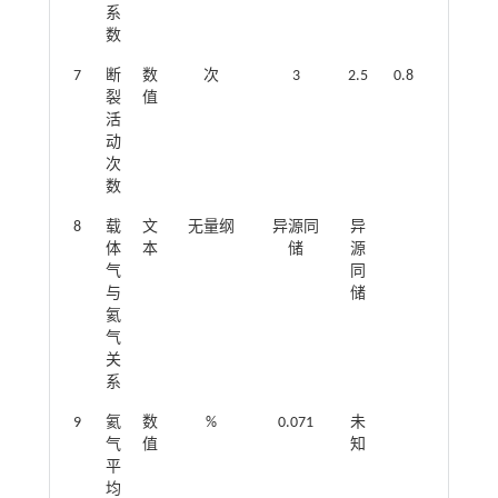
系
数
7
断
数
次
3
2.5
0.8
0.3
裂
值
活
动
次
数
8
载
文
无量纲
异源同
异
体
本
储
源
气
同
与
储
氦
气
关
系
9
氦
数
%
0.071
未
气
值
知
平
均