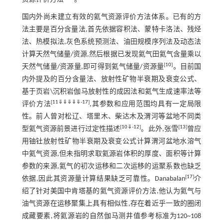
国内外尚未建立有效的氦气资源评价方法体系。已有的方
法主要是百分含量法,首先依据容积法、蒙特卡洛法、残烃
法、热模拟法,灰色系统预测法、油田规模序列法及动态法
计算天然气储量/资源,然后根据已发现氦气田氦气含量乘以
[
10
]
天然气储量/资源量,即可得到氦气储量/资源量
。目前国
内外提及的百分含量法、放射性矿物半衰期及衰变公式、
基于页岩\沉积岩伽马放射性的成因法和氦气生成速率法等
[
11
⇓
⇓
⇓
⇓
⇓
-
17
]
评价方法
,其参数和应用范围均具有一定局限
性。前人曾对松辽、塔里木、柴达木及渭河等盆地不同类
[
10
⇓
-
12
]
[
13
]
型氦气资源前景进行过定性描述
。此外,张雪
曾应
用铀钍放射性矿物半衰期及衰变公式计算渭河盆地水溶气
中氦气资源,但未指明求取氦源岩体积的厚度、面积等计算
参数的来源,氦气的初次运移和二次运移的运聚系数也缺乏
[
17
]
依据,因此其资源量计算结果缺乏可靠性。Danabalan
介
绍了针对美国中肯塔基的氦气资源评价方法,他认为氦气与
油气资源在运移聚集上具有相似性,存在着近乎一致的圈闭
成藏要素,将氦源岩的自然伽马测井值参考标准为120~108