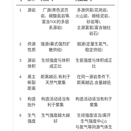
1
源岩
广源(黑色泥页
多源供氦(花岗岩、
岩、碳酸盐岩等,
火山岩、碳硅泥岩、
富含TOC的多层
砂岩等),
系源岩)
主源富氦(富含铀钍
岩石)
2
供源
强源(幕式强烈扩
弱源(定量生氦气、
性质
散供给)
稳定供给)
3
源岩
生烃强度与体积
生氦强度与体积成正
体积
成正比
比
4
离主
距离越近,有利于
在同一源岩条件下,
断裂
天然气聚集
距离越远,含量越低
距离
5
构造
构造活动适当有
构造活动适当有利于
抬升
利于聚集
聚集
6
生气
生气强度越大越
生烃强度适当(离开
强度
好
生气强度中心);
与氮气等同源气体生