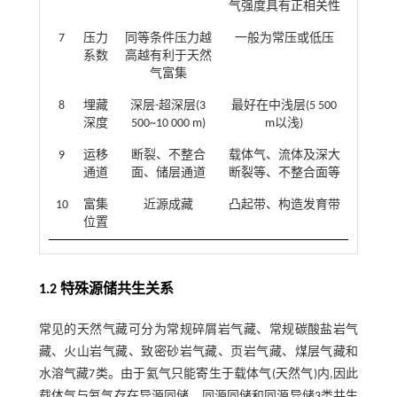
气强度具有正相关性
7
压力
同等条件压力越
一般为常压或低压
系数
高越有利于天然
气富集
8
埋藏
深层-超深层(3
最好在中浅层(5 500
深度
500~10 000 m)
m以浅)
9
运移
断裂、不整合
载体气、流体及深大
通道
面、储层通道
断裂等、不整合面等
10
富集
近源成藏
凸起带、构造发育带
位置
1.2 特殊源储共生关系
常见的天然气藏可分为常规碎屑岩气藏、常规碳酸盐岩气
藏、火山岩气藏、致密砂岩气藏、页岩气藏、煤层气藏和
水溶气藏7类。由于氦气只能寄生于载体气(天然气)内,因此
载体气与氦气存在异源同储、同源同储和同源异储3类共生