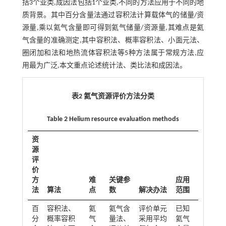
括3个亚类,成因法包括1个亚类,不同的方法应用于不同的地
质背景。其中百分含量法通过容积法计算载体气的储量/资
源量,乘以氦气含量即可得到氦气储量/资源量,其难点是氦
气含量的准确测定,其中容积法、概率容积法、小面元法、
圈闭加和法和地热流体容积法等5种方法属于常规方法,应
用最为广泛,本文重点论述统计法、类比法和成因法。
表2 氦气资源评价方法分类
Table 2 Helium resource evaluation methods
资
源
评
价
方
难
关键参
应用
法
算法
点
数
解决办法
范围
百
容积法、
氦
氦气含
评价单元
已知
分
概率容积
气
量法、
采用平均
氦气