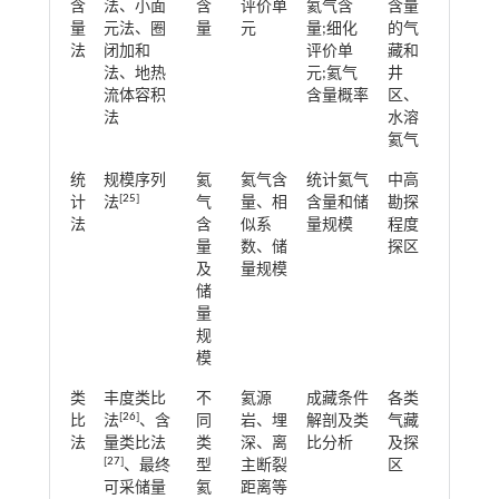
含
法、小面
含
评价单
氦气含
含量
量
元法、圈
量
元
量;细化
的气
法
闭加和
评价单
藏和
法、地热
元;氦气
井
流体容积
含量概率
区、
法
水溶
氦气
统
规模序列
氦
氦气含
统计氦气
中高
[
25
]
计
法
气
量、相
含量和储
勘探
法
含
似系
量规模
程度
量
数、储
探区
及
量规模
储
量
规
模
类
丰度类比
不
氦源
成藏条件
各类
[
26
]
比
法
、含
同
岩、埋
解剖及类
气藏
法
量类比法
类
深、离
比分析
及探
[
27
]
、最终
型
主断裂
区
可采储量
氦
距离等