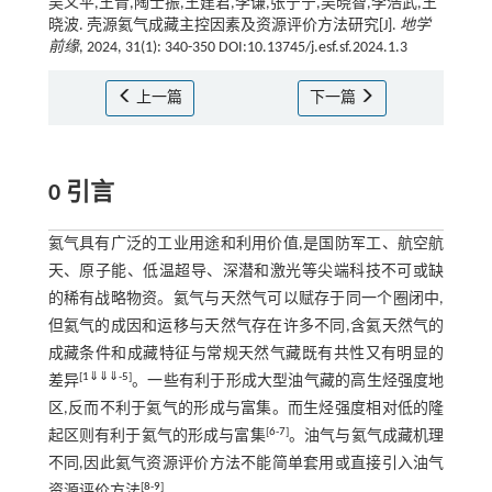
吴义平,王青,陶士振,王建君,李谦,张宁宁,吴晓智,李浩武,王
晓波. 壳源氦气成藏主控因素及资源评价方法研究[J].
地学
前缘
, 2024, 31(1): 340-350 DOI:10.13745/j.esf.sf.2024.1.3
上一篇
下一篇
0 引言
氦气具有广泛的工业用途和利用价值,是国防军工、航空航
天、原子能、低温超导、深潜和激光等尖端科技不可或缺
的稀有战略物资。氦气与天然气可以赋存于同一个圈闭中,
但氦气的成因和运移与天然气存在许多不同,含氦天然气的
成藏条件和成藏特征与常规天然气藏既有共性又有明显的
[
1
⇓
⇓
⇓
-
5
]
差异
。一些有利于形成大型油气藏的高生烃强度地
区,反而不利于氦气的形成与富集。而生烃强度相对低的隆
[
6
-
7
]
起区则有利于氦气的形成与富集
。油气与氦气成藏机理
不同,因此氦气资源评价方法不能简单套用或直接引入油气
[
8
-
9
]
资源评价方法
。