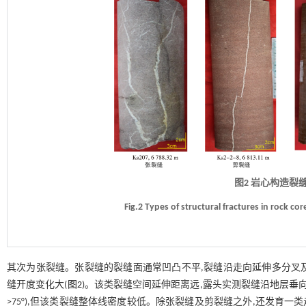
图2 岩心构造裂
Fig.2 Types of structural fractures in rock cor
其次为张裂缝。张裂缝的裂缝面通常凹凸不平,裂缝沿走向延伸多分叉及合并
缝开度变化大(
图2
)。该类裂缝空间延伸距离远,露头实测裂缝沿地层垂向贯穿
>75°),但该类裂缝整体线密度较低。除张裂缝及剪裂缝之外,还发育一