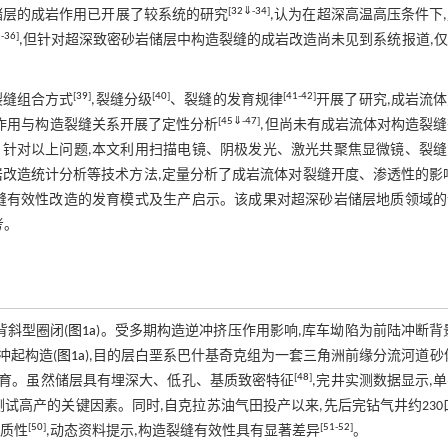
[
32
⇓
-
34
]
储层的成岩作用已开展了较系统的研究
,认为在超深高温高压条件下
5
-
36
]
,但针对超深致密砂岩储层中构造裂缝的成岩改造尚未见到系统报道,
[
39
]
[
40
]
[
41
-
42
]
裂缝组合方式
,裂缝分级
、裂缝的发育规律
开展了研究,成岩流
[
45
⇓
-
47
]
岩作用与构造裂缝关系开展了定性分析
,但尚未有成岩流体对构造裂
针对以上问题,本文利用扫描电镜、阴极发光、激光共聚焦显微镜、裂缝
岩改造统计分析等技术方法,定量分析了成岩流体对裂缝开度、渗透性的影
缝有效性改造的发育模式及生产启示。该成果对超深砂岩储层地质领域的
考。
背斜型圈闭(
图1a
)。受多期构造逆冲挤压作用影响,库车坳陷为前陆冲断背
冲起构造(
图1a
),目的层白垩系巴什基奇克组为一套三角洲前缘分流河道砂
[
48
]
发育。虽然储层具有埋深大、低孔、基质致密特征
,完井实测数据显示,
试高产的关键因素。同时,自克拉苏油气田投产以来,先后完钻气井约230
[
50
]
[
51
-
52
]
均质性
,动态资料提示,构造裂缝有效性具有显著差异
。