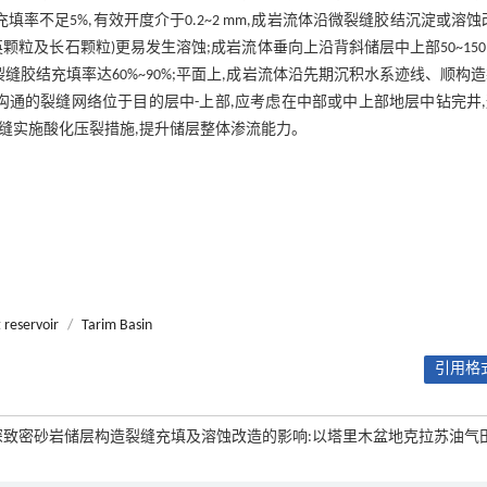
填率不足5%,有效开度介于0.2~2 mm,成岩流体沿微裂缝胶结沉淀或溶蚀
英颗粒及长石颗粒)更易发生溶蚀;成岩流体垂向上沿背斜储层中上部50~150
裂缝胶结充填率达60%~90%;平面上,成岩流体沿先期沉积水系迹线、顺构
高效沟通的裂缝网络位于目的层中-上部,应考虑在中部或中上部地层中钻完井
裂缝实施酸化压裂措施,提升储层整体渗流能力。
t reservoir
/
Tarim Basin
引用格式
体对超深致密砂岩储层构造裂缝充填及溶蚀改造的影响:以塔里木盆地克拉苏油气