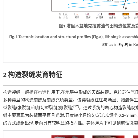
图1 塔里木盆地克拉苏油气田构造位置及变形
Fig.1 Tectonic location and structural profiles (Fig.a), lithologic assembl
BB
’ as in
Fig.9
) in K
2 构造裂缝发育特征
构造裂缝一般指在构造作用下,在地层中形成的天然裂缝。克拉苏油气
多种类型的构造裂缝及裂缝充填类型。该类裂缝往往与断层、褶皱伴生
[
12
]
型裂缝(张裂缝)和剪切型裂缝(剪裂缝)
。通过系统的岩心构造裂缝观察
缝主要表现为裂缝面平直且光滑,开度较小且均匀,岩心实测约0.2~3 mm
的方式成组出现,走向具有较明显的指向性。铸体薄片下可见到剪性微裂