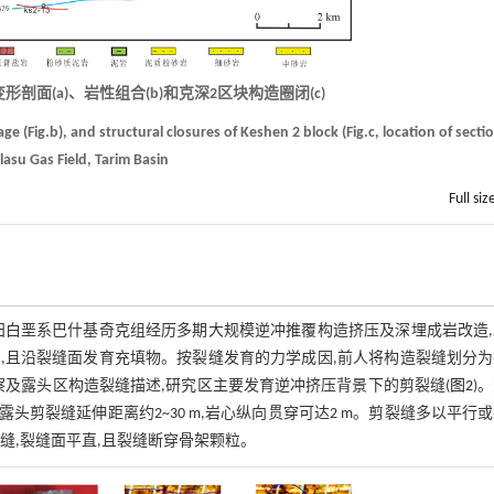
剖面(a)、岩性组合(b)和克深2区块构造圈闭(c)
age (Fig.b), and structural closures of Keshen 2 block (Fig.c, location of secti
elasu Gas Field, Tarim Basin
Full siz
田白垩系巴什基奇克组经历多期大规模逆冲推覆构造挤压及深埋成岩改造,
,且沿裂缝面发育充填物。按裂缝发育的力学成因,前人将构造裂缝划分为
及露头区构造裂缝描述,研究区主要发育逆冲挤压背景下的剪裂缝(
图2
)
,露头剪裂缝延伸距离约2~30 m,岩心纵向贯穿可达2 m。剪裂缝多以平行
缝,裂缝面平直,且裂缝断穿骨架颗粒。