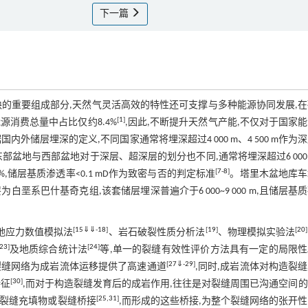
下一篇
的重要组成部分,天然气灵活高效的特性还可支撑与多种能源协同发展,
[
1
]
能源消费总量中占比仅约8.4%
,因此,不断提升天然气产能,不仅对于国家
储层埋深的定义,不同国家通常将埋深超过4 000 m、4 500 m作为
部盆地与西部盆地对于深层、超深层的划分也不同,通常将埋深超过6 000
[
7
-
8
]
%,储层基质渗透率<0.1 mD作为致密与否的判定标准
。塔里木盆地库车
垩系巴什基奇克组,该套储层埋深普遍介于6 000~9 000 m,且储层基
[
15
⇓
⇓
-
18
]
[
19
]
[
20
]
地应力数值模拟法
、岩石破裂性质分析法
、物理模拟实验法
23
]
[
24
]
及地质综合统计法
等,单一的裂缝有效性评价方法具有一定的局限
[
27
⇓
-
29
]
裂缝网络为成岩流体运移提供了高速通道
,同时,成岩流体对构造裂
[
30
]
特征
,而对于构造裂缝发育后的成岩作用,往往是对裂缝周围已沟通空间
[
25
,
31
]
的裂缝充填物或裂缝桥接
,而形成的这些桥接,为整个裂缝网络的张开