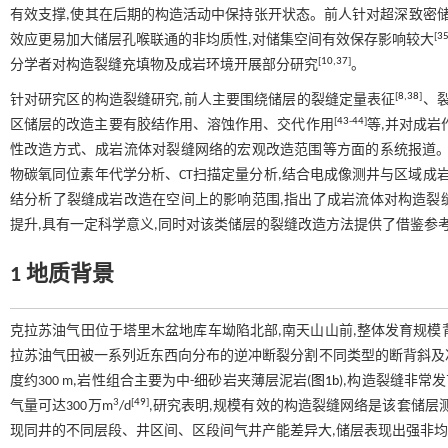
有效支撑,使其在后期的构造活动中保持张开状态。前人针对超深致密
[
3
效应更易加大储层孔喉联通的非均质性,对储集空间有效保存影响较大
[
10
,
37
]
分学者对构造裂缝充填物及成岩环境开展部分研究
。
[
8
,
38
]
针对研究区的构造裂缝研究,前人主要围绕储层的裂缝定量表征
、
[
43
-
44
]
区储层的改造主要有胶结作用、溶蚀作用、交代作用
等,并对成
性改造方式、成岩流体对裂缝网络的宏观改造范围等方面的系统报道。
物碳氧同位素年代学分析、CT扫描定量分析,结合电成像测井与区域成
结分析了裂缝成岩改造在空间上的影响范围,指出了成岩流体对构造裂
提升,具有一定科学意义,同时对该类储层的裂缝改造方法提供了借鉴参
1 地质背景
克拉苏油气田位于塔里木盆地库车坳陷北部,南天山山前,整体发育规模
拉苏油气田被一系列近东西向分布的逆冲断裂分割不同类型的断背斜及
度约300 m,岩性组合主要为中-细砂岩夹薄层泥岩(
图1b
),构造裂缝非常
3
[
49
]
气量可达300万m
/d
,研究表明,规模有效的构造裂缝网络是该套储层测
现同井的不同层段、井区间、区段间气井产能差异大,储层表现出强非