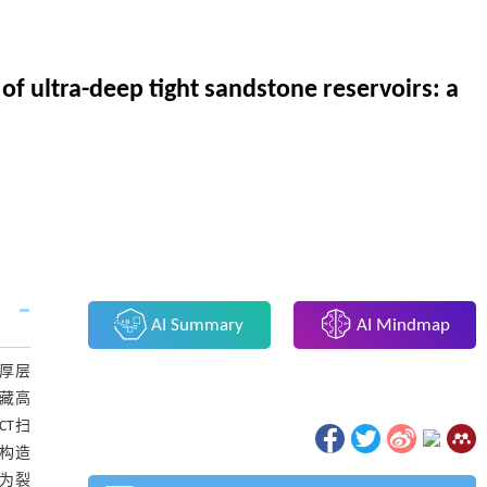
n of ultra-deep tight sandstone reservoirs: a
AI Summary
AI Mindmap
厚层
气藏高
CT扫
构造
为裂