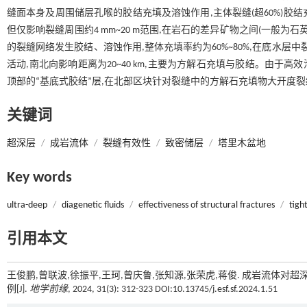
缝面本身及周围储层孔喉的胶结充填及溶蚀作用,主体裂缝(超60%)胶结充
但仅影响裂缝周围约4 mm~20 m范围,在岩石的差异矿物之间(一般为石
的裂缝网络发生胶结、溶蚀作用,整体充填率约为60%~80%,在底水层中
活动,南北向影响距离为20~40 km,主要为方解石充填与胶结。由于
顶部的“基底式胶结”层,在北部区块针对裂缝中的方解石充填物大开度
关键词
超深层
/
成岩流体
/
裂缝有效性
/
致密储层
/
塔里木盆地
Key words
ultra-deep
/
diagenetic fluids
/
effectiveness of structural fractures
/
tigh
引用本文
王俊鹏,曾联波,徐振平,王珂,曾庆鲁,张知源,张荣虎,蒋俊. 成岩流
例[J].
地学前缘
, 2024, 31(3): 312-323 DOI:10.13745/j.esf.sf.2024.1.51