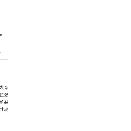
on
e
发育
拉张
。剪裂
或共轭