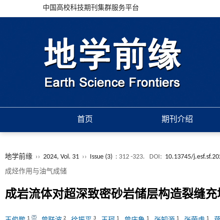
中国高校科技期刊集群服务平台
首页
期刊介绍
地学前缘
››
2024, Vol. 31
››
Issue (3)
: 312 -323.
DOI:
10.13745/j.esf.sf.2
成烃作用与油气成储
成岩流体对超深致密砂岩储层构造裂缝充
1
2
3
1
1
1
1