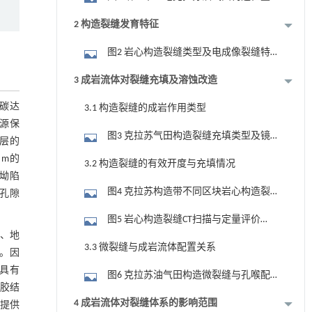
及变形剖面(a)、岩性组合(b)和克深2区块
2 构造裂缝发育特征
构造圈闭(c)
图2 岩心构造裂缝类型及电成像裂缝特
征
3 成岩流体对裂缝充填及溶蚀改造
在碳达
3.1 构造裂缝的成岩作用类型
能源保
图3 克拉苏气田构造裂缝充填类型及镜
深层的
下微裂缝胶结特征
 m的
3.2 构造裂缝的有效开度与充填情况
坳陷
图4 克拉苏构造带不同区块岩心构造裂
质孔隙
缝开度及充填性
图5 岩心构造裂缝CT扫描与定量评价
、地
(Ks503, 6 901.21 m)及裂缝充填程度定量分
3.3 微裂缝与成岩流体配置关系
性。因
析
缝具有
图6 克拉苏油气田构造微裂缝与孔喉配
的胶结
置关系特征图及示意模式
4 成岩流体对裂缝体系的影响范围
性提供