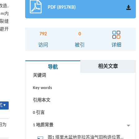
改造,
PDF (8917KB)
 m内
造裂缝
,避开
792
0
访问
被引
详细
摘要
相关文章
导航
关键词
Key words
引用本文
 ▾
0 引言
田为
1 地质背景
图1 塔里木盆地克拉苏油气田构造位置