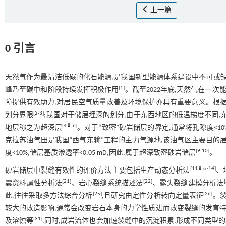
上一篇
0 引言
天然气作为最清洁低碳的化石能源,是我国新型能源体系建设中不可或缺
[
1
]
峰乃至碳中和阶段持续发挥积极作用
。截至2022年底,天然气在一次
障提供有效助力,对居民空气质量改善及环境保护亦具有重要意义。根据国内外
[
2
-
3
]
划分界限
;我国对于储层埋深的划分,由于东西地区的低温梯度不同,东
[
4
⇓
-
6
]
地层称之为超深层
。对于“致密”砂岩储层的界定,通常将孔隙度<10
克拉苏油气田是我国“西气东输”工程的主力气源地,该油气区主要目的层为白
[
9
-
10
]
度<10%,储层基质渗透率<0.05 mD,因此,属于超深致密砂岩储层
。
[
11
⇓
⇓
-
14
]
砂岩储层中裂缝有效性的评价方法主要包括生产动态分析法
、
[
21
]
[
22
]
[
震资料属性分析法
、岩心裂缝系统描述法
、露头裂缝建模分析法
[
25
]
[
26
]
此,往往采取多方法综合分析
,且研究由定性分析转向定量表征
。
较大的改造影响,通常会改变岩石本身的力学性质进而改变裂缝的发育
[
31
]
及溶蚀等
,同时,成岩流体也会加速裂缝中的沉淀积累,形成不同类型