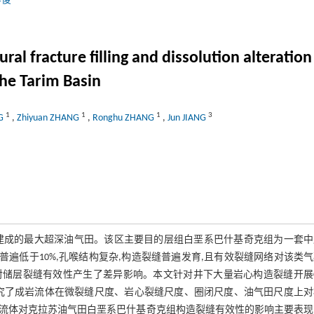
蒋俊
ural fracture filling and dissolution alteratio
 the Tarim Basin
1
1
1
3
NG
,
Zhiyuan ZHANG
,
Ronghu ZHANG
,
Jun JIANG
已建成的最大超深油气田。该区主要目的层组白垩系巴什基奇克组为一套中
质孔隙度普遍低于10%,孔喉结构复杂,构造裂缝普遍发育,且有效裂缝网络对该类
对储层裂缝有效性产生了差异影响。本文针对井下大量岩心构造裂缝开展
究了成岩流体在微裂缝尺度、岩心裂缝尺度、圈闭尺度、油气田尺度上对
流体对克拉苏油气田白垩系巴什基奇克组构造裂缝有效性的影响主要表现