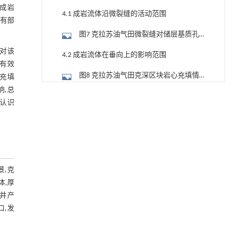
,成岩
4.1 成岩流体沿微裂缝的活动范围
仅有部
图7 克拉苏油气田微裂缝对储层基质孔
隙的连通
体对该
4.2 成岩流体在垂向上的影响范围
缝有效
图8 克拉苏油气田克深区块岩心充填情
充填
况纵向分布
响,总
图9 克拉苏油气田克深2区块构造裂缝纵
降温路面涂层混合反射行为及其对道路光环境
[1]
认识
安全的影响研究
向分布特征及充填规律
4.3 成岩流体在平面上的影响范围
Engineering
. 2026, Vol.58(3): 1-303
https://doi.org/10.1016/j.eng.2025.06.014
图10 克拉苏油气田白垩系巴什基奇克组
用于宽浓度范围高效捕集CO₂及低能耗再生的新
储层胶结物类型与成岩流体活动迹线
[2]
5 构造裂缝成岩模式与开发意义
型酮基IPDA相变吸收剂
景,克
Engineering
. 2026, Vol.58(3): 1-303
图11 克拉苏油气田白垩系巴什基奇克组
体,厚
https://doi.org/10.1016/j.eng.2025.05.008
成岩流体与构造裂缝模式
单井产
6 结论
基于均相催化剂的两段式水热液化实现丙烯腈-
[3]
口,发
丁二烯-苯乙烯共聚物的分步脱氮与液化
参考文献
Engineering
. 2026, Vol.58(3): 1-303