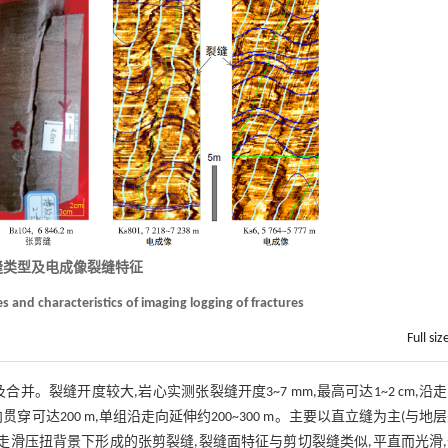
缝类型及电成像裂缝特征
es and characteristics of imaging logging of fractures
Full siz
。裂缝开度较大,岩心实测张裂缝开度3~7 mm,最高可达1~2 cm,沿
可达200 m,单组沿走向延伸约200~300 m。主要以直立缝为主(与地
类走滑压扭背景下形成的张剪裂缝,裂缝面特征与剪切裂缝类似,平直而光滑