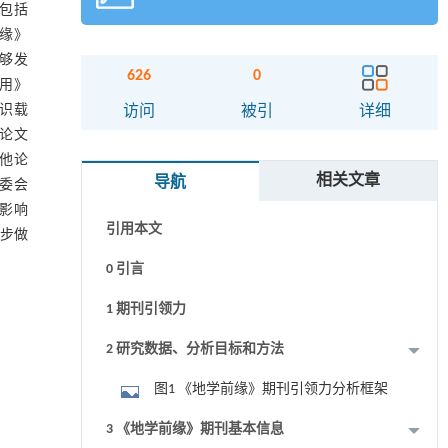
(包括
前缘》
能够发
626
0
作用》
摘要
知识载
访问
被引
详细
的论文
关键词
其他论
相关文章
导航
委会
Key words
影响
引用本文
进步做
0 引言
1 期刊引领力
2 研究数据、分析目标和方法
图1 《地学前缘》期刊引领力分析框架
3 《地学前缘》期刊基本信息