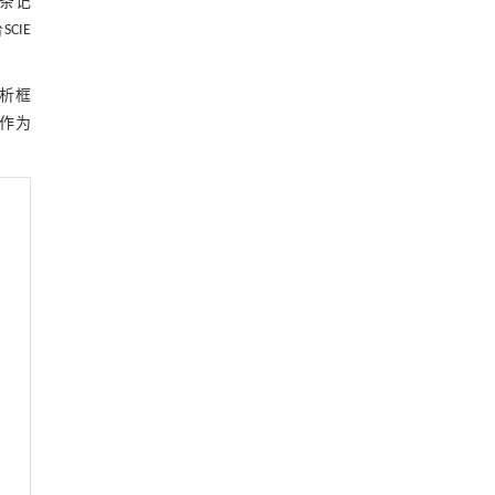
3条记
关研究的论文引用网络
CIE
5.1 与领先团队保持密切联系
5.2 发挥编委会专家的选题能动性
分析框
作为
5.3 广泛开展国际宣传
6 大数据赋能期刊智慧决策
参考文献
基金资助