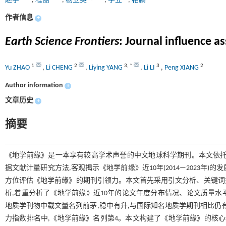
赵宇
,
程丽
,
杨立英
,
李立
,
相鹏
作者信息
+
Earth Science Frontiers
: Journal influence a
1
2
3
,
*
3
2
Yu ZHAO
,
Li CHENG
,
Liying YANG
,
Li LI
,
Peng XIANG
Author information
+
文章历史
+
摘要
《地学前缘》是一本享有较高学术声誉的中文地球科学期刊。本文依托Incopa
据文献计量研究方法,客观揭示《地学前缘》近10年(2014—2023年
方位评估《地学前缘》的期刊引领力。本文首先采用引文分析、关键词
析,着重分析了《地学前缘》近10年的论文年度分布情况、论文质量
地质学刊物中载文量名列前茅,稳中有升,与国际知名地质学期刊相比仍有
力指数排名中,《地学前缘》名列第4。本文构建了《地学前缘》的核心