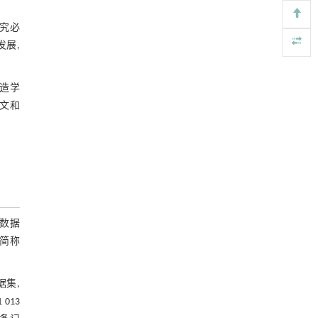
图7 2014—2023年世界地质学领域重要
刊物之间的共被引网络
基于机器学习揭示二氢杨梅素抑制TGF-β/ALK5
[4]
研究必
4.2.2 对中国地质学学科建设的贡献
信号通路治疗肺纤维化的新机制
发展,
Engineering
. 2026, Vol.58(3): 1-303
图8 2014—2023年中国地质学领域重要
https://doi.org/10.1016/j.eng.2025.10.017
刊物之间的共被引网络
造学
4.3 引领学术话语权
利用纳米结构增强水产养殖安全性——危害物
[5]
文和
检测与去除
4.3.1 《地学前缘》2014—2022年论文在
Engineering
. 2026, Vol.58(3): 1-303
SDGs上的分布情况
https://doi.org/10.1016/j.eng.2025.07.044
表5 《地学前缘》2014—2022年论文与
联合国可持续发展目标的映射关系
4.3.2 《地学前缘》2014—2022年SDGs相
关论文逐年变化趋势
图9 2014—2022年《地学前缘》可持续
发展相关主题论文份额变化
t数据
4.3.3 服务于多个联合国可持续发展目标
,简称
的主题专辑——“我国城市地下空间开发利
图10 2019年《地学前缘》“我国城市地
用的需求与挑战”
下空间开发利用的需求与挑战”主题专辑相
据集,
图11 2019年《地学前缘》“我国城市地
关研究的期刊共被引网络
013
下空间开发利用的需求与挑战”主题专辑相
5 引领力影响因素分析