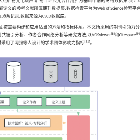
《天然矿物光电效应:矿物非经典光合作用》为基础申请的专利数据集,共计
领域论文的参考文献所属期刊数据集,数据检索平台为Web of Science检索平台S
38条记录,数据来源为CSCD数据库。
据,按需要构建和应用适当的方法和指标体系。本文所采用的期刊引领力
[
8
]
[
9
]
引分析、作者合作网络分析等研究方法,以VOSviewer
和Citespace
[
11
]
时采用了闫强等人设计的学术团体影响力指标
。