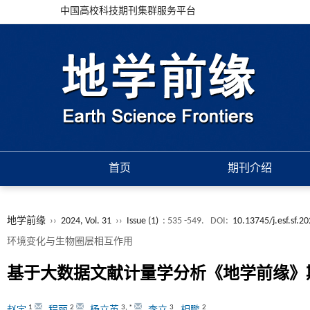
中国高校科技期刊集群服务平台
首页
期刊介绍
地学前缘
››
2024, Vol. 31
››
Issue (1)
: 535 -549.
DOI:
10.13745/j.esf.sf.2
环境变化与生物圈层相互作用
基于大数据文献计量学分析《地学前缘》
1
2
3
,
*
3
2