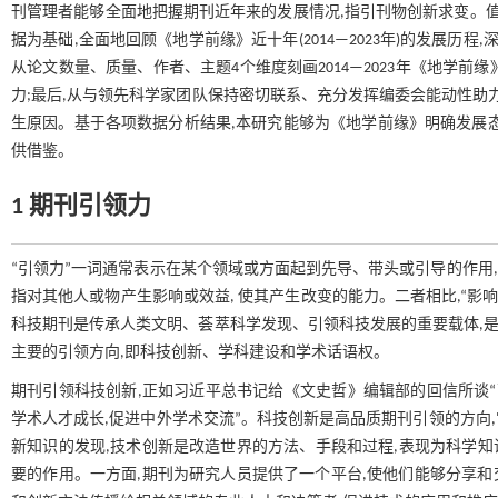
刊管理者能够全面地把握期刊近年来的发展情况,指引刊物创新求变。值
据为基础,全面地回顾《地学前缘》近十年(2014—2023年)的发展
从论文数量、质量、作者、主题4个维度刻画2014—2023年《地学前
力;最后,从与领先科学家团队保持密切联系、充分发挥编委会能动性助
生原因。基于各项数据分析结果,本研究能够为《地学前缘》明确发展
供借鉴。
1 期刊引领力
“引领力”一词通常表示在某个领域或方面起到先导、带头或引导的作用
指对其他人或物产生影响或效益, 使其产生改变的能力。二者相比,“影响
科技期刊是传承人类文明、荟萃科学发现、引领科技发展的重要载体,是
主要的引领方向,即科技创新、学科建设和学术话语权。
期刊引领科技创新,正如习近平总书记给《文史哲》编辑部的回信所谈“
学术人才成长,促进中外学术交流”。科技创新是高品质期刊引领的方向
新知识的发现,技术创新是改造世界的方法、手段和过程,表现为科学
要的作用。一方面,期刊为研究人员提供了一个平台,使他们能够分享和