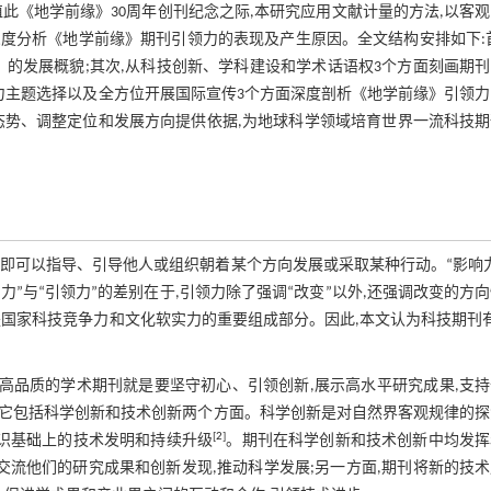
此《地学前缘》30周年创刊纪念之际,本研究应用文献计量的方法,以客
历程,深度分析《地学前缘》期刊引领力的表现及产生原因。全文结构安排如下:
缘》的发展概貌;其次,从科技创新、学科建设和学术话语权3个方面刻画期
力主题选择以及全方位开展国际宣传3个方面深度剖析《地学前缘》引领
态势、调整定位和发展方向提供依据,为地球科学领域培育世界一流科技期
,即可以指导、引导他人或组织朝着某个方向发展或采取某种行动。“影响
力”与“引领力”的差别在于,引领力除了强调“改变”以外,还强调改变的方
国家科技竞争力和文化软实力的重要组成部分。因此,本文认为科技期刊
高品质的学术期刊就是要坚守初心、引领创新,展示高水平研究成果,支
,它包括科学创新和技术创新两个方面。科学创新是对自然界客观规律的
[
2
]
知识基础上的技术发明和持续升级
。期刊在科学创新和技术创新中均发挥
交流他们的研究成果和创新发现,推动科学发展;另一方面,期刊将新的技