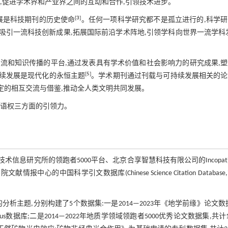
,促进学术界和产业界之间的互动和合作,引领技术进步。
[
3
]
展是科技期刊的历史使命
。任何一项科学研究都不是孤立进行的,科学
吸引一流科技创新成果,拓展国际前沿学术阵地,引领学科向世界一流学科
流和知识传播的平台,通过发表具有学术价值和社会影响力的研究成果,塑
[
5
]
持续发展是现代化的永恒主题
。学术期刊通过刊载与可持续发展相关的论
定的相互交流与借鉴,推动全人类文明共同发展。
话语权三方面的引领力。
术信息研究所的领跑者5000平台、北京合享智慧科技有限公司的Incopa
报中心的中国科学引文数据库(Chinese Science Citation Database
析主题,分别构建了5个数据集:一是2014—2023年《地学前缘》论文数
copus数据库;二是2014—2022年地质学领域领跑者5000优秀论文数据集,共计1 