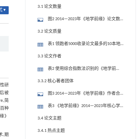
3.1 论文数量
 ▾
图2 2014—2023年《地学前缘》论文数
量逐年变化趋势
3.2 论文质量
表1 领跑者5000收录论文最多的10本地
质学领域期刊发文情况
3.3 论文作者
表2 使用综合指数法识别的《地学前
缘》2014—2023年的核心著者(共20位)
3.3.2 核心著者团体
础性研
先后被
图3 2014—2023年《地学前缘》作者合
re,简
作团体
表3 《地学前缘》2014—2023年核心学
国百种
术团体的网络指标
前缘》
3.4 论文主题
3.4.1 热点主题
,期