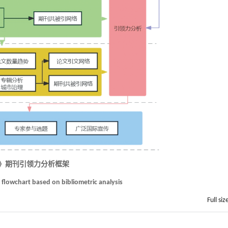
缘》期刊引领力分析框架
 flowchart based on bibliometric analysis
Full siz