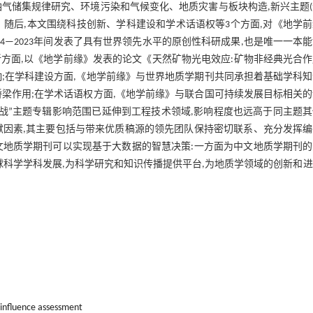
油气储集规律研究、环境污染和气候变化、地质灾害与板块构造,新兴主题
随后,本文围绕科技创新、学科建设和学术话语权等3个方面,对《地学
4—2023年间发表了具有世界领先水平的原创性科研成果,也是唯一一本
新方面,以《地学前缘》发表的论文《天然矿物光电效应:矿物非经典光合
响;在学科建设方面,《地学前缘》与世界地质学期刊共同承担着基础学科
梁作用;在学术话语权方面,《地学前缘》与联合国可持续发展目标相关
挑战”主题专辑影响范围已延伸到工程技术领域,影响程度也远高于同主题
献因素,其主要包括与带来优质稿源的领先团队保持密切联系、充分发挥编
文地质学期刊可以实现基于大数据的智慧决策:一方面为中文地质学期刊的
球科学学科发展,为科学研究和知识传播提供平台,为地质学领域的创新和
 influence assessment