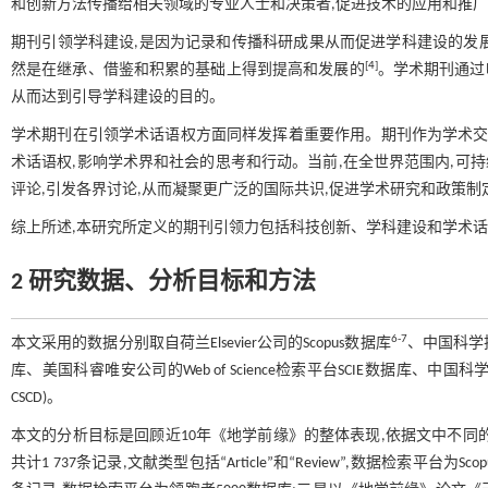
和创新方法传播给相关领域的专业人士和决策者,促进技术的应用和推广
期刊引领学科建设,是因为记录和传播科研成果从而促进学科建设的发
[
4
]
然是在继承、借鉴和积累的基础上得到提高和发展的
。学术期刊通过
从而达到引导学科建设的目的。
学术期刊在引领学术话语权方面同样发挥着重要作用。期刊作为学术交
术话语权,影响学术界和社会的思考和行动。当前,在全世界范围内,可
评论,引发各界讨论,从而凝聚更广泛的国际共识,促进学术研究和政策制
综上所述,本研究所定义的期刊引领力包括科技创新、学科建设和学术
2 研究数据、分析目标和方法
6-7
本文采用的数据分别取自荷兰Elsevier公司的Scopus数据库
、中国科学技
库、美国科睿唯安公司的Web of Science检索平台SCIE数据库、中国科学院文献情
CSCD)。
本文的分析目标是回顾近10年《地学前缘》的整体表现,依据文中不同的分
共计1 737条记录,文献类型包括“Article”和“Review”,数据检索平台为S