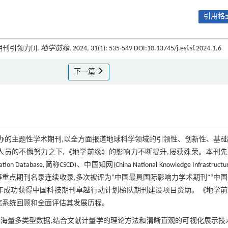
引用格式
引领力[J].
地学前缘
, 2024, 31(1): 535-549 DOI:10.13745/j.esf.sf.2024.1.6
下一篇
同主办的主题性学术期刊,以全方面报道地球科学领域的引领性、创新性、基
辑人员的不懈努力之下,《地学前缘》的影响力不断提升,屡获殊荣。本刊
tion Database,简称CSCD)、中国知网(China National Knowledge Infrastructu
等重点期刊名录连续收录,多次被评为“中国最具国际影响力学术期刊”“中
019年成功获得中国科技期刊卓越行动计划梯队期刊建设项目资助。《地学
究系统回顾和全面评估其发展历程。
海量多类型数据,结合文献计量学的理论方法和清晰直观的可视化展示技术