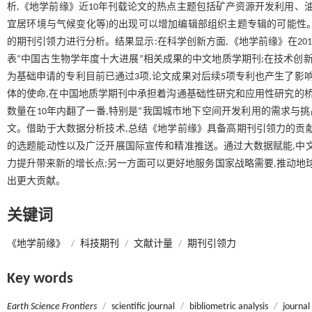
析,《地学前缘》近10年刊载论文的热点主题包括矿产资源开发利用、
宜居环境与气候变化等)的出现可以增加编辑部组织主题专辑的可能性。
的期刊引领力进行分析。结果显示:在科学创新方面,《地学前缘》在201
表“中国古生物学年度十大进展”相关成果的中文地质学期刊;在技术创
为基础申请的专利目前已通过3项,论文成果对后续5项专利也产生了影
体的使命,在中国地质学期刊中承担着沟通基础性研究和应用性研究的桥
数量在10年内翻了一番,特别是“我国城市地下空间开发利用的需求与
文。借助于大数据分析技术,总结《地学前缘》具备高期刊引领力的贡
的选题能动性以及广泛开展国际宣传和精准推送。通过大数据赋能,中
力提升带来新的增长点;另一方面可以更好地服务国家战略需要,推动地
出更大贡献。
关键词
《地学前缘》
/
科技期刊
/
文献计量
/
期刊引领力
Key words
Earth Science Frontiers
/
scientific journal
/
bibliometric analysis
/
journal