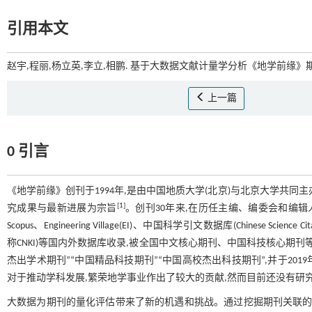
引用本文
赵宇,程丽,杨立英,李立,相鹏. 基于大数据文献计量学分析《地学前缘》期刊
上一篇
0 引言
《地学前缘》创刊于1994年,是由中国地质大学(北京)与北京大学共
[
1
]
究成果与最新进展为宗旨
。创刊30年来,在历任主编、编委会和编
Scopus、Engineering Village(EI)、中国科学引文数据库(Chinese Science Cita
称CNKI)等国内外数据库收录,被全国中文核心期刊、中国科技核心期刊
杰出学术期刊”“中国精品科技期刊”“中国高校杰出科技期刊”,并于2
对于推动学科发展,繁荣地学事业作出了较大的贡献,然而目前还没有研
大数据为期刊的量化评估带来了新的机遇和挑战。通过挖掘期刊关联的