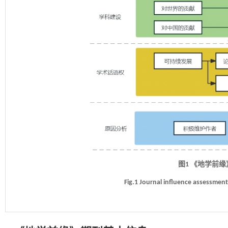
图1 《地学前
Fig.1 Journal influence assessment