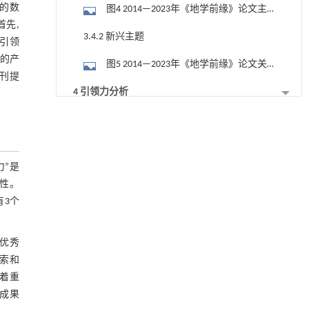
观的数
图4 2014—2023年《地学前缘》论文主
首先,
题聚类
3.4.2 新兴主题
刊引领
力的产
图5 2014—2023年《地学前缘》论文关
刊提
键词的突变探测
4 引领力分析
用于宽浓度范围高效捕集CO₂及低能耗再生的新
[1]
4.1 引领科技创新
型酮基IPDA相变吸收剂
Engineering
. 2026, Vol.58(3): 1-303
4.1.1 科学创新
https://doi.org/10.1016/j.eng.2025.05.008
力”是
表4 历年“中国古生物学年度十大进展”
向性。
基于结构解析与催化机制的混杂酯酶工程改造
[2]
相关成果发表期刊
有3个
4.1.2 技术创新
及其聚氨酯降解性能强化
Engineering
. 2026, Vol.58(3): 1-303
图6 以《地学前缘》论文《天然矿物光
https://doi.org/10.1016/j.eng.2026.02.008
持优秀
电效应:矿物非经典光合作用》为基础申请
4.2 引领学科建设
探索和
TRPML1通过抑制VDAC1寡聚化调控线粒体稳态
[3]
的专利的引用情况
并改善心肌肥厚
着重
4.2.1 对世界地质学学科建设的贡献
Engineering
. 2026, Vol.58(3): 1-303
术成果
https://doi.org/10.1016/j.eng.2025.10.033