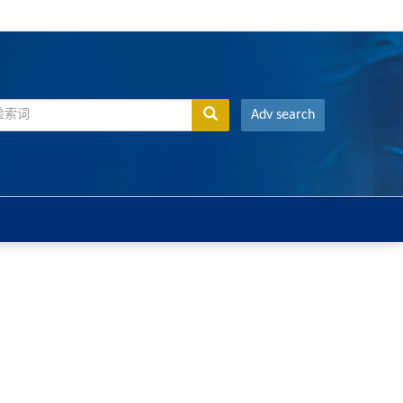
Adv search