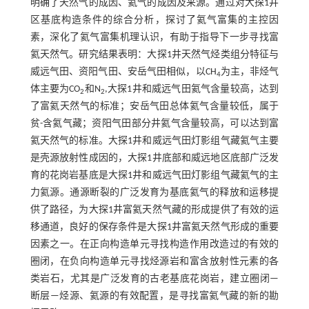
明确了天然气的成因、氦气的成因及来源。通过对大探1井
区基底构造条件的综合分析，探讨了氦气富集的主控因
素，深化了氦气富集机理认识，有助于指导下一步寻找富
氦天然气。研究结果表明：大探1井天然气烃类组分特征与
威远气田、资阳气田、安岳气田相似，以CH
为主，非烃气
4
体主要为CO
和N
,大探1井和威远气田氦气含量较高，达到
2
2
了富氦天然气的标准；安岳气田总体氦气含量较低，属于
贫-含氦气藏；资阳气田部分井氦气含量较高，可以达到富
氦天然气的标准。大探1井和威远气田灯影组气藏氦气主要
是壳源放射性成因的，大探1井底部和威远地区底部广泛发
育的花岗岩基底是大探1井和威远气田灯影组气藏氦气的主
力氦源。通源断裂的广泛发育为基底氦气的释放和运移提
供了路径，为大探1井富氦天然气藏的形成提供了有效的运
移通道，良好的保存条件是大探1井富氦天然气形成的重要
因素之一。在正向构造单元寻找构造作用改造过的有效的
圈闭，在负向构造单元寻找烃源岩和富含放射性元素的各
类岩石，尤其是广泛发育的古老基底花岗岩，建立圈闭—
断层—烃源、氦源的有效配置，是寻找富氦气藏的新的勘