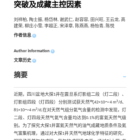
突破及成藏主控因素
刘祥柏, 陶士振, 杨岱林, 谢武仁, 赵容容, 田兴旺, 王云龙, 高
建荣, 柳庄小雪, 李超正, 宋泽章, 陈燕燕, 杨怡青, 陈悦
作者信息
+
Author information
+
文章历史
+
摘要
近期，四川盆地大探1井在震旦系灯影组二段（灯二段）、
3
灯影组四段（灯四段）分别测试获天然气42×10～4 m
/d、
3
81×10～4 m
/d,在对天然气组分氦气含量的检测中发现，灯
二段、灯四段天然气氦气含量均达到0.1%的富氦天然气级
别。为了探究大探1井富氦天然气的油气成藏地质条件及氦
气富集机理，通过对大探1井天然气地球化学特征的研究，