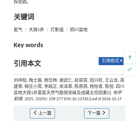
探思路。
关键词
氦气
/
大探1井
/
灯影组
/
四川盆地
Key words
引用格式 ▾
引用本文
刘祥柏, 陶士振, 杨岱林, 谢武仁, 赵容容, 田兴旺, 王云龙, 高
建荣, 柳庄小雪, 李超正, 宋泽章, 陈燕燕, 杨怡青, 陈悦. 四川
盆地大探1井富氦天然气勘探突破及成藏主控因素[J].
地学
前缘
, 2025, 32(05): 258-277 DOI:10.13745/j.esf.sf.2024.10.17
上一篇
下一篇