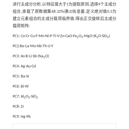
进行主成分分析,以特征值大于1为提取原则,选择9个主成分
组合,承载了原数据集68.32%(
表2
)信息量,定义绝对值0.5为
建立元素组合的主成分载荷临界值,得出正交旋转后主成分
载荷矩阵:
PC1: Co-Cr-Cu-F-Mn-Ni-P-Ti-V-Zn-CaO-Fe
O
-MgO-(K
O-SiO
)
2
3
2
2
PC2:Be-La-Mo-Nb-Th-U-Y
PC3: As-B-Li-Sb-(Na
O)
2
PC4: Ag-Au-Cd
PC5: Ba-Sr
PC6: Bi-W
PC7: Al
O
-SiO
2
3
2
PC8: Zr
PC9: Hg-Pb