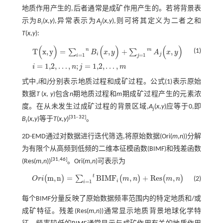
地质作用产生的,后者通常是成矿作用产生的。若将背景表
示为
B
(
x
,
y
),异常表示为
A
(
x
,
y
),则可将其定义为二者之和
i
j
T
(
x
,
y
):
(
)
(
)
(
)
n
m
T
x
,
y
=
,
+
,
(1)
∑
∑
B
x
y
A
x
y
i
j
=
1
=
1
i
j
T
(
x
,
y
)
=
∑
i
=
1
n
B
i
(
x
,
y
)
+
∑
j
=
1
m
A
j
(
x
,
y
)
i
=
1,2
,
…
,
n
;
j
=
1,2
,
…
,
m
=
1,2
,
…
,
;
=
1,2
,
…
,
i
n
j
m
式中,
i
和
j
分别表示地质过程和成矿过程。公式(1)表示原始
数据
T
(
x
,
y
)包含
n
期地质过程和
m
期成矿过程产生的元素浓
度。在从未发生过成矿过程的背景区域,
A
(
x
,
y
)应等于0,即
j
[
31
-
32
]
B
(
x
,
y
)等于
T
(
x
,
y
)
。
i
2D-EMD通过对数据进行迭代筛选,将原始数据(Ori(
m
,
n
))分解
为有限个从高频到低频的二维本征模函数(BIMF)和残差函数
[
31
,
46
]
(Res(
m
,
n
))
。Ori(
m
,
n
)可表示为
t
m
,
n
=
B
I
M
F
,
+
R
e
s
,
(
)
∑
(
)
(
)
O
r
i
m
n
m
n
(2)
O
r
i
(
m
,
n
)
=
∑
i
=
1
t
B
I
M
F
i
(
m
,
n
)
+
R
e
s
(
m
,
n
)
i
=
1
i
每个BIMF分量反映了原始数据频率范围内的特定地质和/或
成矿特征。残差(Res(
m
,
n
))通常显示地质背景地球化学特