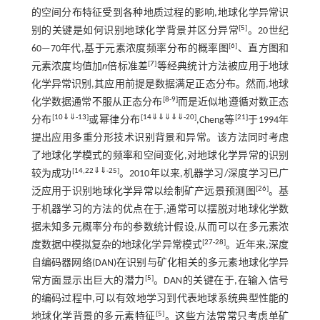
的空间分布特征受到各种地质过程的影响,地球化学异常识
[
5
]
别的关键是如何识别地球化学背景并区分异常
。20世纪
[
6
]
60—70年代,基于元素浓度频率分布的概率图
、直方图和
[
7
]
元素浓度均值加
n
倍标准差
等经典统计方法被应用于地球
化学异常识别,其应用前提是数据满足正态分布。然而,地球
[
8
-
9
]
化学数据通常不服从正态分布
而是近似地遵循对数正态
[
10
⇓
⇓
-
13
]
[
14
⇓
⇓
⇓
⇓
⇓
-
20
]
[
21
]
分布
或幂律分布
,Cheng等
于1994年
提出应用多重分形技术识别背景和异常。该方法同时考虑
了地球化学模式的频率和空间变化,对地球化学异常的识别
[
14
,
22
⇓
⇓
-
25
]
较为成功
。2010年以来,机器学习/深度学习已广
[
26
]
泛应用于识别地球化学异常以绘制矿产远景预测图
。基
于机器学习的方法的优点在于,通常可以摆脱对地球化学数
据未知多元概率分布的参数统计假设,从而可以在多元素浓
[
27
-
28
]
度数据中模拟复杂的地球化学异常模式
。近年来,深度
自编码器网络(DAN)在识别与矿化相关的多元素地球化学异
[
5
]
常方面显示出巨大的潜力
。DAN的关键在于,在输入信号
的编码过程中,可以有效地学习到代表地球系统典型性能的
[
5
]
地球化学背景的多元素特征
。这些方法常常只考虑单矿