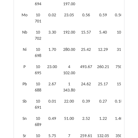
694
197.00
Mo
10
0.02
23.05
0.56
0.59
0.50
1.12
701
Nb
10
3.30
192.00
15.57
5.40
10
1.56
702
Ni
10
1.70
280.00
25.42
12.29
31
0.82
698
P
10
23.00
4
493.67
260.21
750
0.66
695
102.00
Pb
10
2.67
1
24.62
25.17
15
1.64
688
343.80
Sb
10
0.01
22.00
0.39
0.27
0.18
2.17
691
Sn
10
0.49
51.00
2.52
1.22
1.40
1.80
689
Sr
10
5.75
7
259.61
132.05
350
0.74