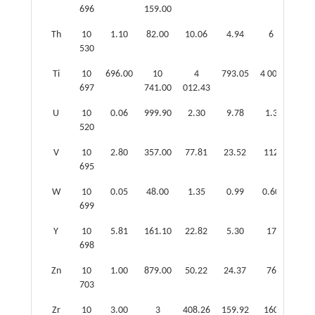
696
159.00
Th
10
1.10
82.00
10.06
4.94
6
1.68
530
Ti
10
696.00
10
4
793.05
4 000
1.00
697
741.00
012.43
U
10
0.06
999.90
2.30
9.78
1.3
1.77
520
V
10
2.80
357.00
77.81
23.52
112
0.69
695
W
10
0.05
48.00
1.35
0.99
0.60
2.25
699
Y
10
5.81
161.10
22.82
5.30
17
1.34
698
Zn
10
1.00
879.00
50.22
24.37
76
0.66
703
Zr
10
3.00
3
408.26
159.92
160
2.55