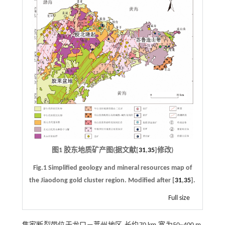
图1 胶东地质矿产图(据文献[
31
,
35
]修改)
Fig.1 Simplified geology and mineral resources map of
the Jiaodong gold cluster region. Modified after [
31
,
35
].
Full size