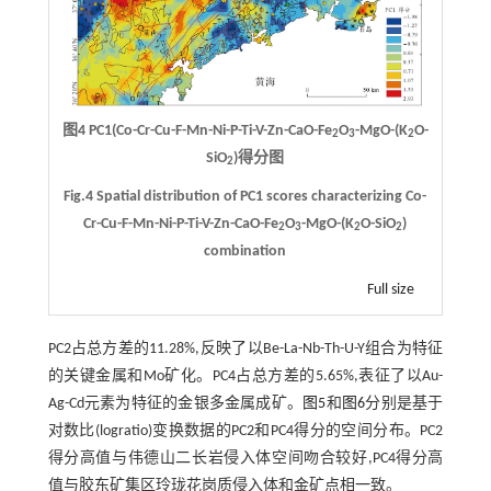
图4 PC1(Co-Cr-Cu-F-Mn-Ni-P-Ti-V-Zn-CaO-Fe
O
-MgO-(K
O-
2
3
2
SiO
)得分图
2
Fig.4 Spatial distribution of PC1 scores characterizing Co-
Cr-Cu-F-Mn-Ni-P-Ti-V-Zn-CaO-Fe
O
-MgO-(K
O-SiO
)
2
3
2
2
combination
Full size
PC2占总方差的11.28%,反映了以Be-La-Nb-Th-U-Y组合为特征
的关键金属和Mo矿化。PC4占总方差的5.65%,表征了以Au-
Ag-Cd元素为特征的金银多金属成矿。
图5
和
图6
分别是基于
对数比(logratio)变换数据的PC2和PC4得分的空间分布。PC2
得分高值与伟德山二长岩侵入体空间吻合较好,PC4得分高
值与胶东矿集区玲珑花岗质侵入体和金矿点相一致。