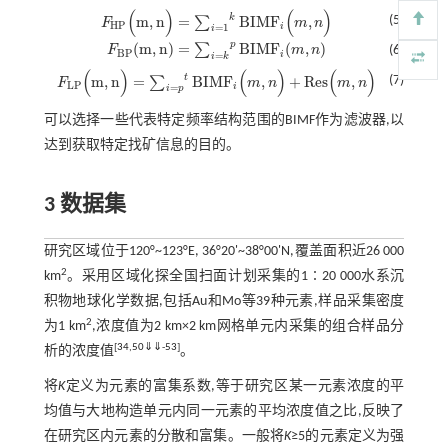
(
)
(
)
k
m
,
n
=
B
I
M
F
,
(5)
∑
F
m
n
F
H
P
(
m
,
n
)
=
∑
i
=
1
k
B
I
M
F
i
(
m
,
n
)
H
P
i
=
1
i
p
(
m
,
n
)
=
B
I
M
F
(
,
)
∑
F
m
n
(6)
F
B
P
(
m
,
n
)
=
∑
i
=
k
p
B
I
M
F
i
(
m
,
n
)
B
P
i
=
i
k
(
)
(
)
(
)
t
m
,
n
=
B
I
M
F
,
+
R
e
s
,
(7)
∑
F
m
n
m
n
F
L
P
(
m
,
n
)
=
∑
i
=
p
t
B
I
M
F
i
(
m
,
n
)
+
R
e
s
(
m
,
n
)
L
P
i
=
i
p
可以选择一些代表特定频率结构范围的BIMF作为滤波器,以
达到获取特定找矿信息的目的。
3 数据集
研究区域位于120°~123°E, 36°20'~38°00'N,覆盖面积近26 000
2
km
。采用区域化探全国扫面计划采集的1∶20 000水系沉
积物地球化学数据,包括Au和Mo等39种元素,样品采集密度
2
为1 km
,浓度值为2 km×2 km网格单元内采集的组合样品分
[
34
,
50
⇓
⇓
-
53
]
析的浓度值
。
将
K
定义为元素的富集系数,等于研究区某一元素浓度的平
均值与大地构造单元内同一元素的平均浓度值之比,反映了
在研究区内元素的分散和富集。一般将
K
≥5的元素定义为强