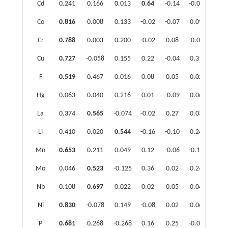
Cd
0.241
0.166
0.013
0.64
-0.14
-0.050
0.2
Co
0.816
0.008
0.133
-0.02
-0.07
0.091
0.1
Cr
0.788
0.003
0.200
-0.02
0.08
-0.003
-0.0
Cu
0.727
-0.058
0.155
0.22
-0.04
0.314
0.0
F
0.519
0.467
0.016
0.08
0.05
0.025
0.0
Hg
0.063
0.040
0.216
0.01
-0.09
0.066
-0.1
La
0.374
0.565
-0.074
-0.02
0.27
0.034
0.0
Li
0.410
0.020
0.544
-0.16
-0.10
0.246
0.0
Mn
0.653
0.211
0.049
0.12
-0.06
-0.116
0.1
Mo
0.046
0.523
-0.125
0.36
0.02
0.244
0.1
Nb
0.108
0.697
0.022
0.02
0.05
0.046
0.0
Ni
0.830
-0.078
0.149
-0.08
0.02
0.061
0.0
P
0.681
0.268
-0.268
0.16
0.25
-0.022
-0.0