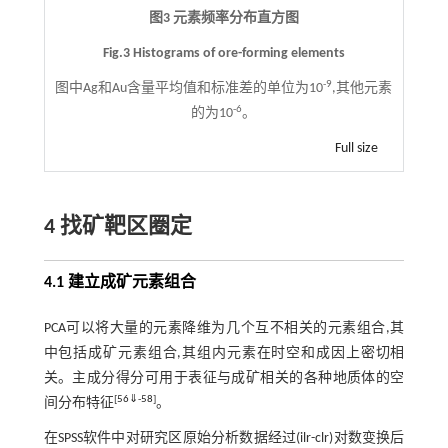
图3 元素频率分布直方图
Fig.3 Histograms of ore-forming elements
-9
图中Ag和Au含量平均值和标准差的单位为10
,其他元素
-6
的为10
。
Full size
4 找矿靶区圈定
4.1 建立成矿元素组合
PCA可以将大量的元素降维为几个互不相关的元素组合,其
中包括成矿元素组合,其组内元素在时空和成因上密切相
关。主成分得分可用于表征与成矿相关的各种地质体的空
[
56
⇓
-
58
]
间分布特征
。
在SPSS软件中对研究区原始分析数据经过(ilr-clr)对数变换后