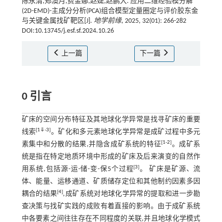
陈永清,郑澳月,费金娜,赵婕,赵鹏大. 应用二维经验模分解
(2D-EMD)-主成分分析(PCA)组合模型定量圈定与评价胶东金
与关键金属找矿靶区[J].
地学前缘
, 2025, 32(01): 266-282
DOI:10.13745/j.esf.sf.2024.10.26
上一篇
下一篇
0 引言
矿床的空间分布特征及其地球化学异常是找寻矿床的重要
[
1
⇓
-
3
]
线索
。矿化和多元素地球化学异常是成矿过程中多元
[
1
-
2
]
素集中和分散的结果,并隐含成矿系统的特征
。成矿系
统是指在特定地质环境中形成的矿床及后来演变的自然作
[
3
]
用系统,包括源-运-储-变-保5个过程
。 矿床是矿源、流
体、能量、运移通道、矿质储存定位和其他制约因素多因
[
4
]
耦合的结果
,成矿系统对地球化学异常的提取和进一步勘
查决策与找矿实践的成败有着直接的影响。由于成矿系统
中各要素之间往往存在不同程度的关联,并且地球化学模式