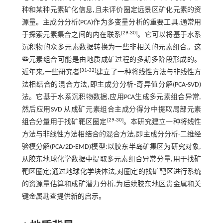
种和某种元素矿化信息,且未评价圈定远景区矿化元素的资
源量。主成分分析(PCA)作为多变量分析的重要工具,通常用
[
29
-
30
]
于探索元素集合之间的内在联系
。它可以将基于水系
沉积物的众多元素数据转换为一些非相关的元素组合。这
些元素组合可能是由地质成矿过程的多期多阶段形成的。
[
31
-
32
]
近年来,一些研究者
建立了一种将线性方法与非线性方
法相结合的混合方法,即主成分分析-奇异值分解(PCA-SVD)
法。它基于水系沉积物数据,应用PCA生成多元素组合异常,
然后应用SVD 从成矿元素组合主成分得分中提取局部元素
[
29
-
30
]
组合分量用于找矿靶区圈定
。本研究建立一种将线性
方法与非线性方法相结合的混合方法,即主成分分析-二维经
验模分解(PCA/2D-EMD)模型:以胶东半岛矿集区为研究对象,
从胶东地球化学数据中提取多元素组合异常分量,用于找矿
靶区圈定;通过地球化学块体法,对圈定的找矿靶区进行系统
的资源量估算和成矿潜力分析,为后续胶东地区贵金属和关
键金属勘查提供新的启示。