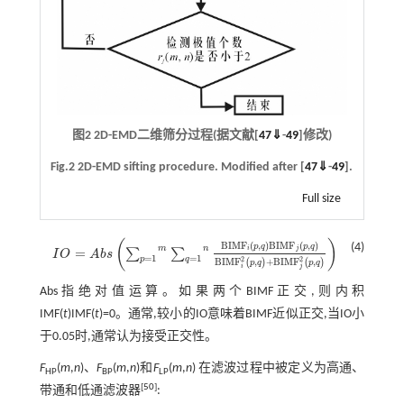
图2 2D-EMD二维筛分过程(据文献[
47
⇓
-
49
]修改)
Fig.2 2D-EMD sifting procedure. Modified after [
47
⇓
-
49
].
Full size
(
)
B
I
M
F
(
,
)
B
I
M
F
(
,
)
(4)
p
q
p
q
m
n
i
j
=
∑
∑
I
O
A
b
s
I
O
=
A
b
s
∑
p
=
1
m
∑
q
=
1
n
B
I
M
F
i
(
p
,
q
)
B
I
M
F
j
(
p
,
q
)
B
I
M
F
i
2
(
p
,
q
)
+
B
I
M
F
j
2
(
p
,
q
)
=
1
=
1
p
q
2
2
B
I
M
F
,
+
B
I
M
F
,
(
)
(
)
p
q
p
q
i
j
Abs指绝对值运算。如果两个BIMF正交,则内积
IMF(
t
)IMF(
t
)=0。通常,较小的IO意味着BIMF近似正交,当IO小
于0.05时,通常认为接受正交性。
F
(
m
,
n
)、
F
(
m
,
n
)和
F
(
m
,
n
) 在滤波过程中被定义为高通、
HP
BP
LP
[
50
]
带通和低通滤波器
: