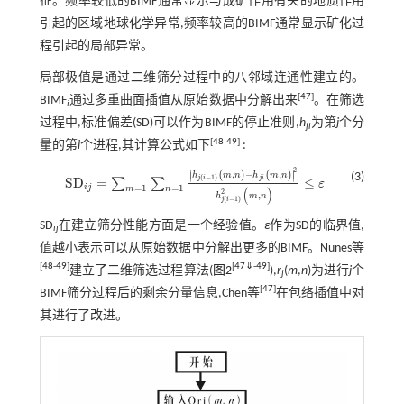
征。频率较低的BIMF通常显示与成矿作用有关的地质作用
引起的区域地球化学异常,频率较高的BIMF通常显示矿化过
程引起的局部异常。
局部极值是通过二维筛分过程中的八邻域连通性建立的。
[
47
]
BIMF
通过多重曲面插值从原始数据中分解出来
。在筛选
i
过程中,标准偏差(SD)可以作为BIMF的停止准则,
h
为第
j
个分
ji
[
48
-
49
]
量的第
i
个进程,其计算公式如下
:
2
∣
∣
,
−
,
(
)
(
)
∣
∣
h
m
n
h
m
n
(3)
(
−
1
)
j
i
j
i
S
D
=
≤
∑
∑
ε
S
D
i
j
=
∑
m
=
1
∑
n
=
1
h
j
(
i
-
1
)
(
m
,
n
)
-
h
j
i
(
m
,
n
)
2
h
j
(
i
-
1
)
2
(
m
,
n
)
≤
ε
i
j
=
1
=
1
m
n
(
)
2
,
h
m
n
(
−
1
)
j
i
SD
在建立筛分性能方面是一个经验值。
ε
作为SD的临界值,
ij
值越小表示可以从原始数据中分解出更多的BIMF。Nunes等
[
48
-
49
]
[
47
⇓
-
49
]
建立了二维筛选过程算法(
图2
),
r
(
m
,
n
)为进行
j
个
j
[
47
]
BIMF筛分过程后的剩余分量信息,Chen等
在包络插值中对
其进行了改进。