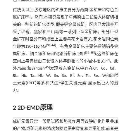
传统认识上,胶东地区的矿床主要分为两类:金矿床和有色金
[
31
]
属矿床
。然而,本研究发现了与伟德山二长侵入体密切相
关的一种新的矿化类型,即关键金属成矿。区内已发现并开
采了玲珑、焦家和三山岛等一系列巨型金矿床。部分巨型
金矿在时空分布和成因上主要与花岗岩有关,花岗岩同位素
[
38
,
44
]
年龄为130~110 Ma
。有色金属矿床主要包括钼钨多金
[
31
,
35
]
属矿床、铜金银矿床和铜铅锌矿床 (
图1
),这些矿床在
[
37
]
空间上与伟德山二长侵入体年龄相同的小岩体相关
。此
[
45
]
外,Yang 和Santosh
发现胶东金矿床中存在Cr、Co、Cd、
Rb、Nb、Ta、Hf、W、Sn、Sb、Bi、Se、Te、Re、W和轻稀
土元素(LREE)等多种共生/伴生关键元素,显示出巨大的潜
力。
2 2D-EMD原理
成矿元素异常一般是岩浆和热液作用等各种矿化作用叠加
的产物,成矿元素的浓度数据通常由背景和异常组成,前者是