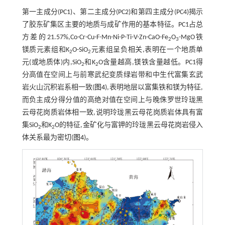
第一主成分(PC1)、第二主成分(PC2)和第四主成分(PC4)揭示
了胶东矿集区主要的地质与成矿作用的基本特征。PC1占总
方差的21.57%,Co-Cr-Cu-F-Mn-Ni-P-Ti-V-Zn-CaO-Fe
O
-MgO铁
2
3
镁质元素组和K
O-SiO
元素组呈负相关,表明在一个地质单
2
2
元(或地质体)内,SiO
和K
O含量越高,镁铁含量越低。PC1得
2
2
分高值在空间上与前寒武纪变质绿岩带和中生代富集玄武
岩火山沉积岩系相一致(
图4
),表明地层以富集铁和镁为特征,
而负主成分得分值的高绝对值在空间上与晚侏罗世玲珑黑
云母花岗质岩体相一致,说明玲珑黑云母花岗质岩体具有富
集SiO
和K
O的特征,金矿化与富钾的玲珑黑云母花岗岩侵入
2
2
体关系最为密切(
图4
)。