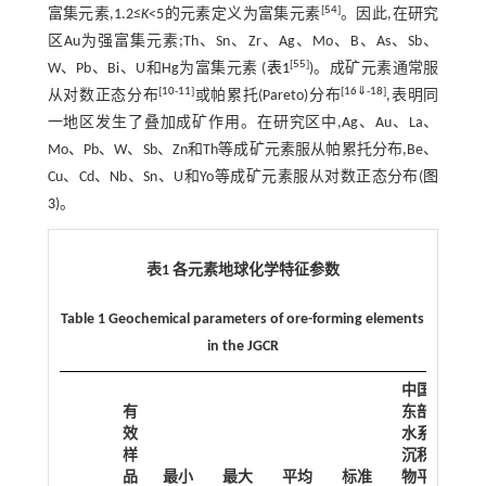
[
54
]
富集元素,1.2≤
K
<5的元素定义为富集元素
。因此,在研究
区Au为强富集元素;Th、Sn、Zr、Ag、Mo、B、As、Sb、
[
55
]
W、Pb、Bi、U和Hg为富集元素 (
表1
)。成矿元素通常服
[
10
-
11
]
[
16
⇓
-
18
]
从对数正态分布
或帕累托(Pareto)分布
,表明同
一地区发生了叠加成矿作用。在研究区中,Ag、Au、La、
Mo、Pb、W、Sb、Zn和Th等成矿元素服从帕累托分布,Be、
Cu、Cd、Nb、Sn、U和Yo等成矿元素服从对数正态分布(
图
3
)。
表1 各元素地球化学特征参数
Table 1 Geochemical parameters of ore-forming elements
in the JGCR
中国
有
东部
效
水系
富
样
沉积
集
品
最小
最大
平均
标准
物平
系