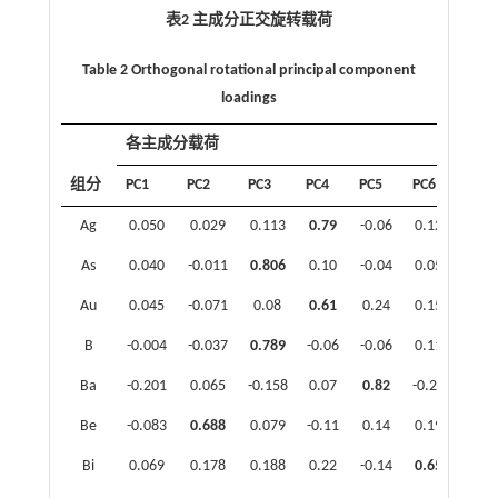
表2 主成分正交旋转载荷
Table 2 Orthogonal rotational principal component
loadings
各主成分载荷
组分
PC1
PC2
PC3
PC4
PC5
PC6
PC7
Ag
0.050
0.029
0.113
0.79
-0.06
0.125
0.0
As
0.040
-0.011
0.806
0.10
-0.04
0.052
0.0
Au
0.045
-0.071
0.08
0.61
0.24
0.159
-0.1
B
-0.004
-0.037
0.789
-0.06
-0.06
0.119
-0.1
Ba
-0.201
0.065
-0.158
0.07
0.82
-0.250
0.0
Be
-0.083
0.688
0.079
-0.11
0.14
0.197
0.2
Bi
0.069
0.178
0.188
0.22
-0.14
0.653
0.0