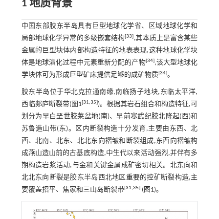
1 地质背景
中国东部胶东半岛具有巨型地球化学省、区域地球化学和
[
33
]
局部地球化学异常的多级嵌套结构
,其本质上是富含某些
金属的巨型块体内部构造特征的地表表现,这种地球化学块
[
34
]
体是地球演化过程中元素重新分配的产物
,该大型地球化
[
34
]
学块体可为形成巨型矿床提供足够的成矿物质
。
胶东半岛位于华北克拉通南缘,南临扬子地块,东临太平洋,
[
31
,
35
]
西临郯庐断裂带(
图1
)。根据其岩石组合和构造特征,可
划分为早白垩世胶莱盆地(南)、早前寒武纪胶北隆起(西)和
苏鲁造山带(东)。区内断裂构造十分发育,主要由东西、北
西、北南、北东、北北东向褶皱和断裂组成,东西向褶皱构
成燕山造山前的古基底构造,中生代以来活动强烈,并伴有多
期构造岩浆活动,与金和关键金属成矿密切相关。北东向和
北北东向断裂是胶东半岛西北地区重要的控矿断裂构造,主
[
31
,
35
]
要覆盖招平、焦家和三山岛断裂带
(
图1
)。