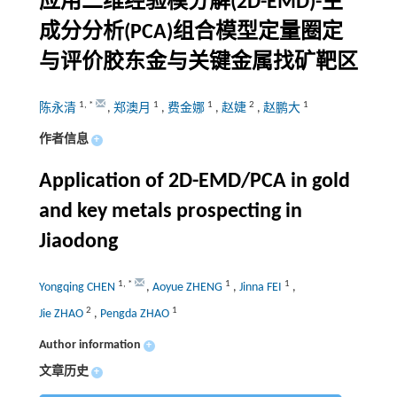
应用二维经验模分解(2D-EMD)-主
成分分析(PCA)组合模型定量圈定
与评价胶东金与关键金属找矿靶区
1
,
*
1
1
2
1
陈永清
,
郑澳月
,
费金娜
,
赵婕
,
赵鹏大
作者信息
+
Application of 2D-EMD/PCA in gold
and key metals prospecting in
Jiaodong
1
,
*
1
1
Yongqing CHEN
,
Aoyue ZHENG
,
Jinna FEI
,
2
1
Jie ZHAO
,
Pengda ZHAO
Author information
+
文章历史
+