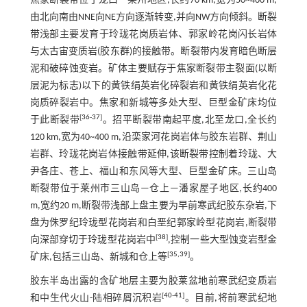
焦家断裂带位于龙口—莱州地区,长约70 km,宽为50~400 m,
由北向南由NNE向NE方向逐渐转变,并向NW方向倾斜。断裂
带浅部主要发育于玲珑花岗质岩体、郭家岭花岗闪长岩体
与太古宙变质岩(胶东群)的接触带。断裂带内发育暗色断层
泥和破碎蚀变岩。矿体主要赋存于焦家断裂带主裂面(以断
层泥为标志)以下的黄铁绢英岩化碎裂岩和黄铁绢英岩化花
岗质碎裂岩中。焦家和新城等多处大型、巨型金矿床均位
[
36
-
37
]
于此断裂带
。招平断裂带南起平度,北至龙口,全长约
120 km,宽为40~400 m,沿栾家河花岗岩体与胶东岩群、荆山
岩群、玲珑花岗岩体接触带延伸,该断裂带控制着玲珑、大
尹各庄、苍上、福山和东风等大型、巨型金矿床。三山岛
断裂带位于莱州市三山岛—仓上—潘家屋子地区,长约400
m,宽约20 m,断裂带浅部上盘主要为早前寒武纪胶东杂岩,下
盘为侏罗纪玲珑型花岗岩和白垩纪郭家岭型花岗岩,断裂带
[
38
]
向深部穿切于玲珑型花岗岩中
,控制一些大型蚀变岩型金
[
35
,
39
]
矿床,包括三山岛、新城和仓上等
。
胶东半岛出露的含矿地层主要为胶莱盆地前寒武纪变质岩
[
40
-
41
]
和中生代火山-陆相碎屑沉积岩
。目前,将前寒武纪地