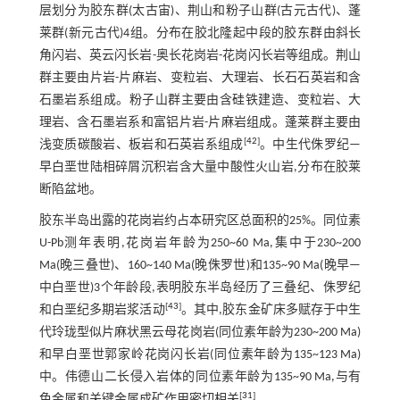
层划分为胶东群(太古宙)、荆山和粉子山群(古元古代)、蓬
莱群(新元古代)4组。分布在胶北隆起中段的胶东群由斜长
角闪岩、英云闪长岩-奥长花岗岩-花岗闪长岩等组成。荆山
群主要由片岩-片麻岩、变粒岩、大理岩、长石石英岩和含
石墨岩系组成。粉子山群主要由含硅铁建造、变粒岩、大
理岩、含石墨岩系和富铝片岩-片麻岩组成。蓬莱群主要由
[
42
]
浅变质碳酸岩、板岩和石英岩系组成
。中生代侏罗纪—
早白垩世陆相碎屑沉积岩含大量中酸性火山岩,分布在胶莱
断陷盆地。
胶东半岛出露的花岗岩约占本研究区总面积的25%。同位素
U-Pb测年表明,花岗岩年龄为250~60 Ma,集中于230~200
Ma(晚三叠世)、160~140 Ma(晚侏罗世)和135~90 Ma(晚早—
中白垩世)3个年龄段,表明胶东半岛经历了三叠纪、侏罗纪
[
43
]
和白垩纪多期岩浆活动
。其中,胶东金矿床多赋存于中生
代玲珑型似片麻状黑云母花岗岩(同位素年龄为230~200 Ma)
和早白垩世郭家岭花岗闪长岩(同位素年龄为135~123 Ma)
中。伟德山二长侵入岩体的同位素年龄为135~90 Ma,与有
[
31
]
色金属和关键金属成矿作用密切相关
。