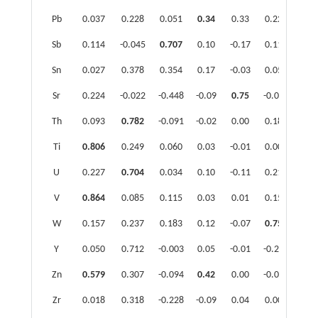
Pb
0.037
0.228
0.051
0.34
0.33
0.228
0.2
Sb
0.114
-0.045
0.707
0.10
-0.17
0.118
0.1
Sn
0.027
0.378
0.354
0.17
-0.03
0.054
-0.0
Sr
0.224
-0.022
-0.448
-0.09
0.75
-0.007
-0.0
Th
0.093
0.782
-0.091
-0.02
0.00
0.184
0.0
Ti
0.806
0.249
0.060
0.03
-0.01
0.009
-0.1
U
0.227
0.704
0.034
0.10
-0.11
0.217
-0.1
V
0.864
0.085
0.115
0.03
0.01
0.150
-0.0
W
0.157
0.237
0.183
0.12
-0.07
0.752
-0.0
Y
0.050
0.712
-0.003
0.05
-0.01
-0.232
-0.0
Zn
0.579
0.307
-0.094
0.42
0.00
-0.016
0.1
Zr
0.018
0.318
-0.228
-0.09
0.04
0.003
-0.0