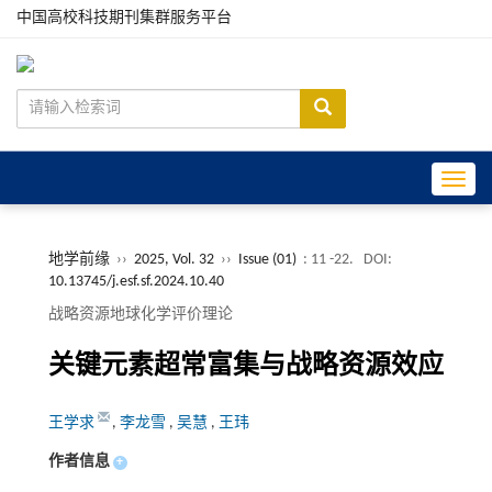
中国高校科技期刊集群服务平台
Toggle
地学前缘
››
2025, Vol. 32
››
Issue (01)
: 11 -22.
DOI:
10.13745/j.esf.sf.2024.10.40
战略资源地球化学评价理论
关键元素超常富集与战略资源效应
王学求
,
李龙雪
,
吴慧
,
王玮
作者信息
+