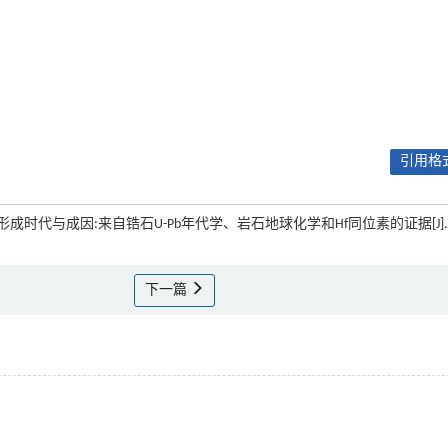
引用格式
岩的形成时代与成因:来自锆石U-Pb年代学、岩石地球化学和Hf同位素的证据[J]
下一篇