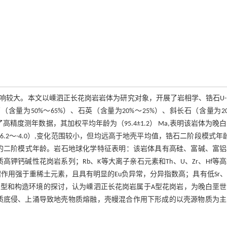
较大。本文以嵊泗正长花岗岩岩体为研究对象，开展了岩相学、锆石U-
含量为50%～65%）、石英（含量为20%～25%）、斜长石（含量为2
高精度测年数据，其加权平均年龄为（95.4±1.2） Ma,表明该岩体为晚
6.2～-4.0）,变化范围较小，但均远高于地壳平均值，锆石二阶段模式年
质岩（桃溪）的二阶模式年龄。岩石地球化学特征表明：该岩体具有高硅、富碱、富
钾钙碱性花岗岩系列；Rb、K等大离子亲石元素和Th、U、Zr、Hf等
作用强于重稀土元素，且具有明显的Eu负异常，分异指数高；具有低Sr、
型和构造环境的探讨，认为嵊泗正长花岗岩属于A型花岗岩，为晚白垩世
质底侵、上涌导致地壳物质熔融，壳幔混合作用下形成的以壳源物质为主