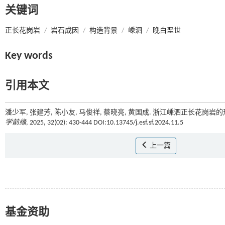
关键词
正长花岗岩
/
岩石成因
/
构造背景
/
嵊泗
/
晚白垩世
Key words
引用本文
潘少军, 张建芳, 陈小友, 马俊祥, 蔡晓亮, 黄国成. 浙江嵊泗正长花岗
学前缘
, 2025, 32(02): 430-444 DOI:10.13745/j.esf.sf.2024.11.5
上一篇
基金资助