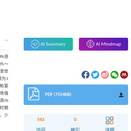
AI Summary
AI Mindmap
Pb测
0%～
白垩世
龄为1
铝和富
高场强
PDF (7554KB)
高Yb
时期
、少
543
0
访问
被引
详细