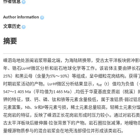
作者信息
+
Author information
+
文章历史
+
摘要
嵊泗岛地处浙闽岩浆带最北端，为海陆转换带，受古太平洋板块俯冲影响
年、锆石Lu-Hf微区分析和岩石地球化学等工作。该岩体主要由钾长石（
25%）和黑云母（含量为5%～10%）等组成，呈中细粒花岗结构。获得了
时期岩浆活动的产物。Lu-Hf微区分析结果显示，ε
（t）值均为负值（-
Hf
547～1 405 Ma（平均值为1 465 Ma）,均低于华夏基底变
钾的特征，镁、钙、磷、钛和铁等元素含量极低，属于准铝质-弱过铝质高
元素富集，Nb、Sr和P等元素亏损，稀土元素总量较高，轻稀土元素分馏
花岗岩的特征，反映了嵊泗正长花岗岩形成时压力较小。通过对岩石类
古太平洋板块后撤伸展-拉张背景下的产物。岩石圈拉张减薄，地幔物
量幔源物质参与的混合岩浆会在地壳浅部侵位并形成该类岩石。