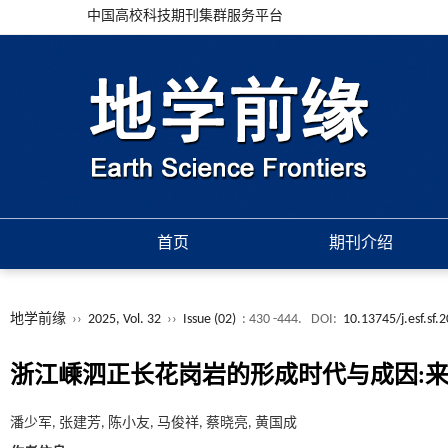
中国高校科技期刊集群服务平台
首页
期刊介绍
地学前缘
››
2025, Vol. 32
››
Issue (02)
: 430 -444.
DOI:
10.13745/j.esf.sf.
浙江嵊泗正长花岗岩的形成时代与成因:来
潘少军, 张建芳, 陈小友, 马俊祥, 蔡晓亮, 黄国成