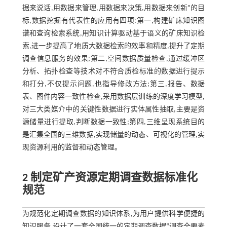
据来说话,用数据来管理,用数据来决策,用数据来创新”的目
标,数据挖掘有代表性的应用有四项:第一,构建矿床知识图
谱和查询检索系统,用知识计算驱动基于语义的矿床知识检
索,进一步提高了地质大数据检索的效率和精度,提升了定期
调查信息服务的效果;第二,空间数据质量检查,通过缓冲区
分析、拓扑检查等技术对不符合质检标准的数据进行提示
和打分,不仅提示问题,也指导修改方法;第三,报告、数据
表、图件内容一致性检查,采用数据层训练的深度学习模型,
对三大类媒介中的关键性数据进行实体属性抽取,主要是资
源储量进行提取,判断数据一致性;第四,三维呈现系统目的
是汇集全国的三维数据,实现储量的动态、可视化的管理,实
现资源利用的监督和动态管理。
2 制定矿产资源定期调查数据标准化
规范
为规范化定期调查数据的知识体系,为用户提供科学便捷的
知识服务,设计了一套全国统一的定期调查数据“调查全要素