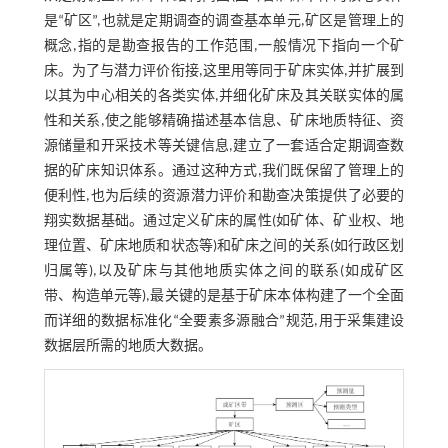
是“矿区”,也就是定期调查的调查基本单元,矿区是管理上的
概念,指的是勘查报告的工作范围,一般情况下指向一个矿
床。为了与潜力评价衔接,这里用等同于矿床实体,并扩展到
以其为中心相关的各类实体,并细化矿床及其关联实体的属
性和关系,使之能够精确描述基本信息、矿床地质特征、资
源储量和开采技术等关键信息,建立了一套适合定期调查数
据的矿床知识体系。通过这种方式,我们既保留了管理上的
便利性,也为后续的资源潜力评价和勘查决策提供了必要的
翔实数据基础。通过定义矿床的属性(如矿体、矿业权、地
理位置、矿床地质和状态等)和矿床之间的关系(如行政区划
归属等),以及矿床与其他地质实体之间的联系(如成矿区
带、构造单元等),最关键的是基于矿床本体构建了一个全面
而详细的数据标准化“全要素多源融合”规范,用于采集建设
数据层所需的地质大数据。