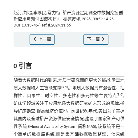
赵汀,刘超,李厚民,常力恒. 矿产资源定期调查中数据挖掘创
新应用与知识图谱构建[J].
地学前缘
, 2026, 33(5): 14-25
DOI:10.13745/j.esf.sf.2024.11.66
上一篇
下一篇
0 引言
随着大数据时代的到来,地质学研究面临更大的挑战,亟需地
[
1
-
4
]
质大数据和人工智能支撑
。地质大数据具有混合性、抽
[
5
-
6
]
样性、因果性、时空性、多态性和多元性等主要特点
,
矿床学领域关注于应用地质大数据研究矿床形成的规律,指
[
7
]
导矿床勘查,提高经济价值
。20世纪80年代,美国为了掌握
其国内及全球矿产资源供应安全情况,建设了国家矿产可供
性系统 (Mineral Availability System,简称MAS),该系统不是一
个简单的数据库系统,而是集基础数据收集整理、信息统