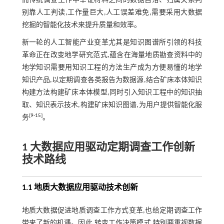
而传统调查工作中举证材料之间的数据自洽、归属关系判
别靠人工判读,工作量巨大,人工误差难免,需要采用大数据
挖掘的智能化技术来提升质量和效率。
新一轮的人工智能产业变革尤其是知识图谱所引领的科技
革命正在改变地学研究范式,蕴含在海量地质勘查资料中的
地学知识需要用知识工程的方法生产成为方便易懂的地学
知识产品,以定期调查各类报告为数据源,结合矿床本体知识
构建方法构建矿床本体模型,同时引入知识工程中的知识抽
取、知识表示技术,构建矿床知识图谱,为用户提供智能化服
[
9
-
15
]
务
。
1 大数据应用驱动定期调查工作创新
技术路线
1.1 地质大数据应用驱动技术创新
地质大数据促进地质调查工作方式变革,也给定期调查工作
带来了新的机遇。因此,转变工作决策模式,特别要重视数据