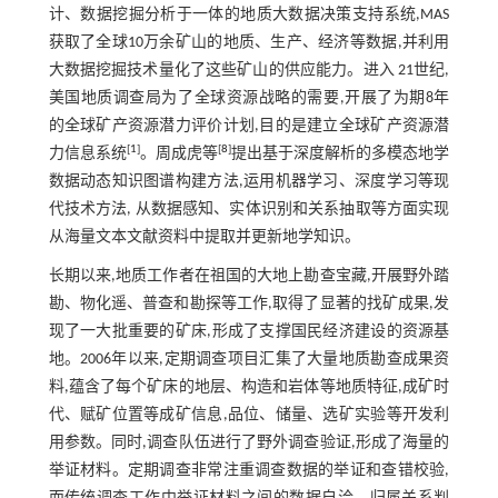
计、数据挖掘分析于一体的地质大数据决策支持系统,MAS
获取了全球10万余矿山的地质、生产、经济等数据,并利用
大数据挖掘技术量化了这些矿山的供应能力。进入 21世纪,
美国地质调查局为了全球资源战略的需要,开展了为期8年
的全球矿产资源潜力评价计划,目的是建立全球矿产资源潜
[
1
]
[
8
]
力信息系统
。周成虎等
提出基于深度解析的多模态地学
数据动态知识图谱构建方法,运用机器学习、深度学习等现
代技术方法, 从数据感知、实体识别和关系抽取等方面实现
从海量文本文献资料中提取并更新地学知识。
长期以来,地质工作者在祖国的大地上勘查宝藏,开展野外踏
勘、物化遥、普查和勘探等工作,取得了显著的找矿成果,发
现了一大批重要的矿床,形成了支撑国民经济建设的资源基
地。2006年以来,定期调查项目汇集了大量地质勘查成果资
料,蕴含了每个矿床的地层、构造和岩体等地质特征,成矿时
代、赋矿位置等成矿信息,品位、储量、选矿实验等开发利
用参数。同时,调查队伍进行了野外调查验证,形成了海量的
举证材料。定期调查非常注重调查数据的举证和查错校验,