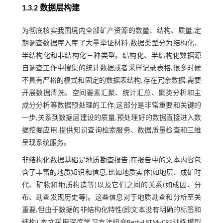
1.3.2 数据层构建
为彻底核实我国境内全部矿产资源的数量、结构、质量,定
期调查数据库入库了大量举证材料,数据类型分为结构化、
半结构化和非结构化三种类型。结构化、半结构化数据源
自调查工作中搜集的统计数据或者采样记录表格,很多时候
不具有严格的模式和固定的数据表结构,存在冗余数据,需要
开展数据清洗、空间要素汇聚、统计汇总、聚类分析和主
成分分析等数据预处理的工作,这部分是非常重要和关键的
一步,关系到数据层建设的质量,预处理好的数据直接进入数
据挖掘应用,提供知识查询检索服务、数据质量检查和三维
呈现系统服务。
非结构化数据基础是地质勘查报告,在报告中的文本内容包
含了丰富的地质知识和信息,比如地质实体(如地层、成矿时
代、矿物和地质构造等)以及它们之间的关系(如成因、分
布、勘查发现历史等)。这些信息对于地质勘查和分析至关
重要,但由于数据的非结构化特性(即文本没有明确的标签和
结构),本文采用深度学习方法组合Bert+LSTM+CRF训练模型