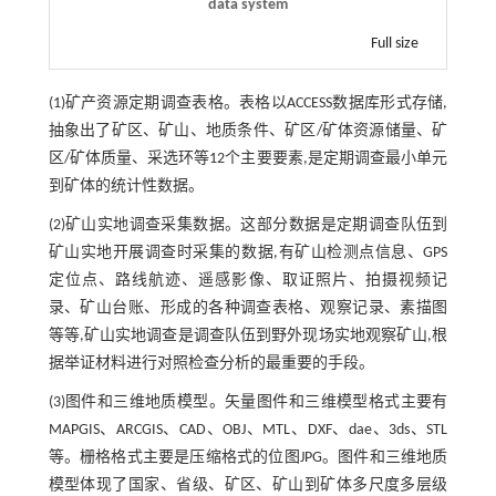
data system
Full size
(1)矿产资源定期调查表格。表格以ACCESS数据库形式存储,
抽象出了矿区、矿山、地质条件、矿区/矿体资源储量、矿
区/矿体质量、采选环等12个主要要素,是定期调查最小单元
到矿体的统计性数据。
(2)矿山实地调查采集数据。这部分数据是定期调查队伍到
矿山实地开展调查时采集的数据,有矿山检测点信息、GPS
定位点、路线航迹、遥感影像、取证照片、拍摄视频记
录、矿山台账、形成的各种调查表格、观察记录、素描图
等等,矿山实地调查是调查队伍到野外现场实地观察矿山,根
据举证材料进行对照检查分析的最重要的手段。
(3)图件和三维地质模型。矢量图件和三维模型格式主要有
MAPGIS、ARCGIS、CAD、OBJ、MTL、DXF、dae、3ds、STL
等。栅格格式主要是压缩格式的位图JPG。图件和三维地质
模型体现了国家、省级、矿区、矿山到矿体多尺度多层级