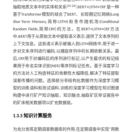
[
25
-
26
]
抽取地质文本中的实体和关系
,BERT+LSTM+CRF 是一种
基于Transformer模型的结合了BERT、长短期记忆网络(Long
Shor-Term Memory,简称LSTM)和条件随机场(Conditional
Random Fields,简称CRF)的方法。在BERT+LSTM+CRF方法
中,BERT用于从原始文本中提取语义表示,提供了文本序列的
上下文信息。这些语义表示被输入到LSTM网络中,用于进一
步对文本序列进行编码,以捕捉序列中的长期依赖关系。最
后,CRF用于对编码后的序列进行标记,以产生最优的标记结
果用于命名实体识别(NER)等序列标记任务。基于深度学习
的方法对人工构造特征的依赖性大幅降低,解决了特征提取
误差传播的问题。选择部分非结构化数据作为深度学习模
型的训练语料和测试语料,训练的深度学习模型在知识图谱
构建中进行矿产知识抽取、知识融合,抽取矿区举证报告中
的矿床相关数据项以扩充数据层。
1.3.3 知识计算服务
为充分发挥定期调查数据库的作用,在定期调查中实现“用数