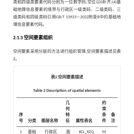
类和四级类要素代码分别为一位数字码,空位以0补齐;(4)基
础地理信息要素的境界与行政区一级类码、二级类码、三
级类码和四级类码引用GB/T 13923—2022附录B中的基础地
理信息要素代码。
2.1.3 空间要素组织
空间要素采用分层的方法进行组织管理,空间要素描述见
表
2
。
表2 空间要素描述
Table 2 Description of spatial elements
几
约
何
束
序
特
条
备
号
分类
图层名称
征
属性表名
件
注
1
基础
行政区
面
KCL_XZQ
M