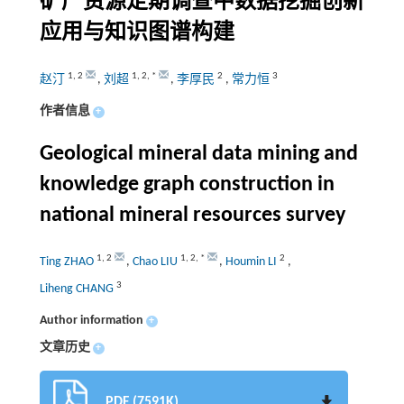
矿产资源定期调查中数据挖掘创新
应用与知识图谱构建
1
,
2
1
,
2
,
*
2
3
赵汀
,
刘超
,
李厚民
,
常力恒
作者信息
+
Geological mineral data mining and
knowledge graph construction in
national mineral resources survey
1
,
2
1
,
2
,
*
2
Ting ZHAO
,
Chao LIU
,
Houmin LI
,
3
Liheng CHANG
Author information
+
文章历史
+
PDF (7591K)