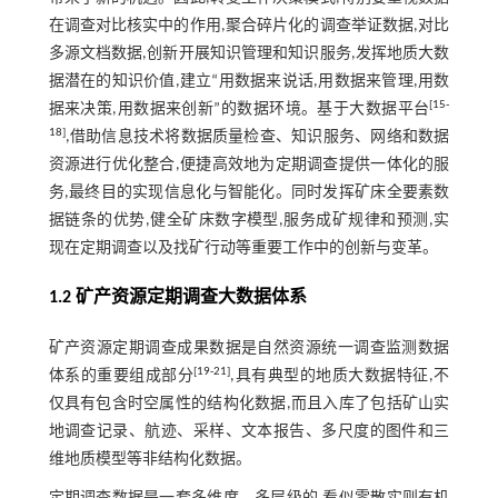
在调查对比核实中的作用,聚合碎片化的调查举证数据,对比
多源文档数据,创新开展知识管理和知识服务,发挥地质大数
据潜在的知识价值,建立“用数据来说话,用数据来管理,用数
[
15
-
据来决策,用数据来创新”的数据环境。基于大数据平台
18
]
,借助信息技术将数据质量检查、知识服务、网络和数据
资源进行优化整合,便捷高效地为定期调查提供一体化的服
务,最终目的实现信息化与智能化。同时发挥矿床全要素数
据链条的优势,健全矿床数字模型,服务成矿规律和预测,实
现在定期调查以及找矿行动等重要工作中的创新与变革。
1.2 矿产资源定期调查大数据体系
矿产资源定期调查成果数据是自然资源统一调查监测数据
[
19
-
21
]
体系的重要组成部分
,具有典型的地质大数据特征,不
仅具有包含时空属性的结构化数据,而且入库了包括矿山实
地调查记录、航迹、采样、文本报告、多尺度的图件和三
维地质模型等非结构化数据。