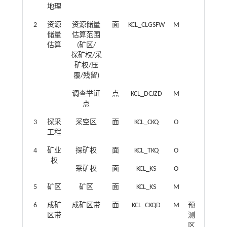
地理
2
资源
资源储量
面
KCL_CLGSFW
M
储量
估算范围
估算
(矿区/
探矿权/采
矿权/压
覆/残留)
调查举证
点
KCL_DCJZD
M
点
3
探采
采空区
面
KCL_CKQ
O
工程
4
矿业
探矿权
面
KCL_TKQ
O
权
采矿权
面
KCL_KS
O
5
矿区
矿区
面
KCL_KS
M
6
成矿
成矿区带
面
KCL_CKQD
M
预
区带
测
区