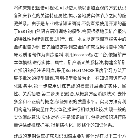
将矿床知识图谱可视化,可以使人能以更加直观的方式认识
各矿床节点的关键特征属性,揭示各地质实体节点之间的隐
藏关系。由于是专业领域知识图谱,不能直接使用开源的基
于BERT的自然语言语料训练的模型,需要根据地质矿产报告
的特殊性构建训练集,进行训练。本文以定期调查报告中的
金矿报告为例,首先抽取定期调查金矿矿床成果报告中的矿
床地质语句作为训练语料,利用doccano标注平台,依据矿产
本体模型,进行实体、属性、矿产语义关系标注,构建金矿矿
产知识的标注语料库,采用Bert+LSTM+CRF深度学习方法开
展多批次的模型训练,直到模型收敛为止。在知识图谱可视
化服务中,第一步应用训练完成的模型开展金矿实体、属
性、关系抽取;第二步,知识融合,从概念方面消除歧义, 去掉
多余和不正确的概念,保证知识的质量水平。实现方法有利
用构造特征向量作为实体链接进行相似度比较,实现一般的
实体消歧算法(实体对齐);三是知识加工, 包括对知识进行质
量评估或推理扩展, 得到结构化、网络化的知识体系。
建成的定期调查矿床知识图谱主要功能体现在以下三个方