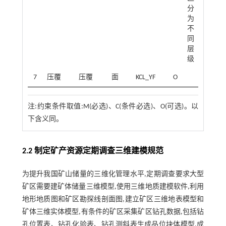
分
为
不
同
层
级
7
压覆
压覆
面
KCL_YF
O
注:约束条件取值:M(必选)、C(条件必选)、O(可选)。以
下含义同。
2.2 制定矿产资源定期调查三维建模规范
为提升我国矿山储量的三维化管理水平,定期调查要求大型
矿区需要建矿体储量三维模型,使用三维地质建模软件,利用
地形地质图和矿区勘探线剖面图,建立矿区三维地表模型和
矿体三维实体模型,有条件的矿区采集矿区钻孔数据,包括钻
孔位置表、钻孔化验表、钻孔测斜表生成品位块体模型,成