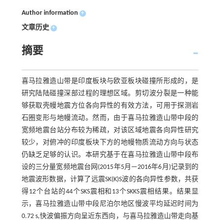
Author information
+
文章历史
+
摘要
喜马拉雅造山带是印度板块与欧亚板块碰撞所形成的，是
研究陆陆碰撞深部过程的理想区域。剪切波分裂是一种能
够获取壳幔地震方位各向异性的有效方法，可用于探测岩
石圈变形与地幔流动。然而，由于喜马拉雅造山带中段的
宽频地震台站分布较为稀疏，对该区域地震各向异性研究
较少，对俯冲的印度板块下方的地幔物质流动方向与状态
仍缺乏足够的认识。本研究基于在喜马拉雅造山带中段布
设的三分量宽频地震台网(2015年5月—2016年6月)记录到的
地震波形数据，计算了远震SK(K)S波的各向异性参数，共获
得12个台站的44个SKS震相和13个SKKS震相结果。结果显
示，喜马拉雅造山带中段尼泊尔地区慢波平均延迟时间为
0.72 s,快波偏振方向呈近东西向，与喜马拉雅造山带走向基