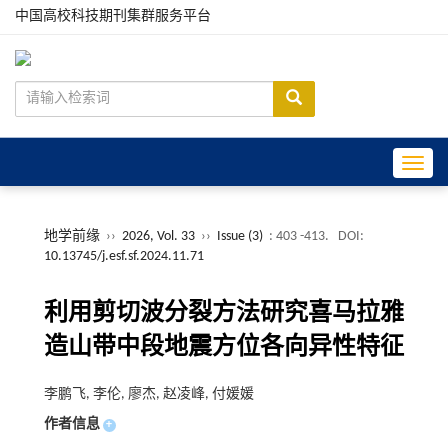
中国高校科技期刊集群服务平台
Toggle
地学前缘
››
2026, Vol. 33
››
Issue (3)
: 403 -413.
DOI:
10.13745/j.esf.sf.2024.11.71
利用剪切波分裂方法研究喜马拉雅
造山带中段地震方位各向异性特征
李鹏飞, 李伦, 廖杰, 赵凌峰, 付媛媛
作者信息
+