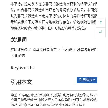
本平行。这与前人在东喜马拉雅造山带获取的结果较为相
似。结合喜马拉雅造山带已有的剪切波分裂结果，本研究
认为喜马拉雅造山带走向平行的方位各向异性特征可能指
示印度板片下方近东西向地幔流的存在，该地幔流在协调
印度板块的俯冲动力学过程中可能扮演着重要角色。
关键词
剪切波分裂
/
喜马拉雅造山带
/
上地幔
/
地震各向异性
/
地幔流
Key words
引用格式 ▾
引用本文
李鹏飞, 李伦, 廖杰, 赵凌峰, 付媛媛. 利用剪切波分裂方法研
究喜马拉雅造山带中段地震方位各向异性特征[J].
地学前缘
,
2026, 33(3): 403-413 DOI:10.13745/j.esf.sf.2024.11.71