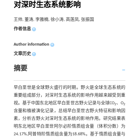
对深时生态系统影响
王帅, 董涛, 李雅楠, 徐小涛, 高莲凤, 张振国
作者信息
+
Author information
+
文章历史
+
摘要
早白垩世是全球野火盛行的时期。野火是全球生态系统的
重要组成部分，对深时生态系统的影响作用越来越受到重
视。基于中国东北地区早白垩世古野火记录与全球CO
、O
2
2
含量和植被演化记录，总结早白垩世古野火特征和影响因
素，分析古野火对深时生态系统的影响作用。研究结果表
明东北地区早白垩世阿尔必阶惰质组含量（体积分数）为
24.17%,阿普特阶惰质组含量为18.68%。基于惰质组含量与