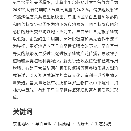
氧气含量的关系模型，计算出阿尔必期时大气氧气含量为
24.92%,阿普特期时大气氧气含量为24.21%。惰质组反射率
与燃烧温度关系模型反映出，东北地区早白垩世阿尔必阶
和阿普特阶野火类型为地下火和地表火。阿普特阶和阿尔
必阶的野火类型均以地下火为主。早白垩世早期被子植物
以低矮、更短的生命周期、高叶脉密度和高光合作用速率
为特征，更好地适应了早白垩世低强度的野火。早白垩世
野火的频繁发生反过来促进被子植物广泛传播，导致裸子
植物和蕨类植物种类减少。野火导致地表侵蚀和径流作用
增强，有助于大量陆源有机质和氮磷等营养物质进入湖泊
或海洋，引发湖泊或海洋的富营养化，有利于浮游生物大
量繁殖。当大量陆源有机质和浮游生物在水中下沉时，消
耗水中氧气，有利于早白垩世缺氧环境和富有机质泥岩形
成。
关键词
东北地区
/
早白垩世
/
惰质组
/
古野火
/
生态系统