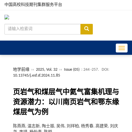
中国高校科技期刊集群服务平台
Toggle
地学前缘
››
2025, Vol. 32
››
Issue (05)
: 244 -257.
DOI:
10.13745/j.esf.sf.2024.11.85
页岩气和煤层气中氦气富集机理与
资源潜力：以川南页岩气和鄂东缘
煤层气为例
陈燕燕, 温志新, 陶士振, 吴伟, 刘祥柏, 杨秀春, 高建荣, 刘庆