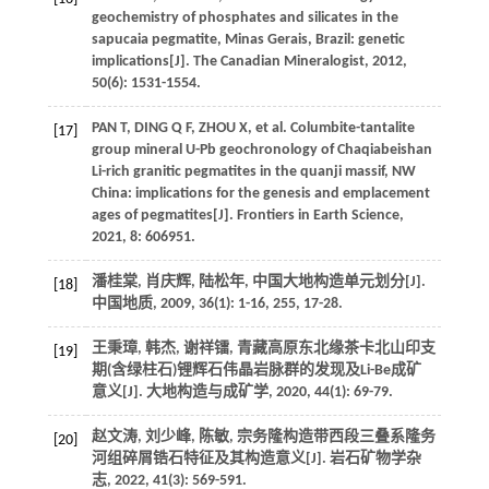
geochemistry of phosphates and silicates in the
sapucaia pegmatite, Minas Gerais, Brazil: genetic
implications[J].
The Canadian Mineralogist
,
2012
,
50
(6): 1531-1554.
PAN
T
,
DING
Q F
,
ZHOU
X
, et al. Columbite-tantalite
[17]
group mineral U-Pb geochronology of Chaqiabeishan
Li-rich granitic pegmatites in the quanji massif, NW
China: implications for the genesis and emplacement
ages of pegmatites[J].
Frontiers in Earth Science
,
2021
,
8
: 606951.
潘桂棠, 肖庆辉, 陆松年, 中国大地构造单元划分[J].
[18]
中国地质
,
2009
,
36
(1): 1-16, 255, 17-28.
王秉璋, 韩杰, 谢祥镭, 青藏高原东北缘茶卡北山印支
[19]
期(含绿柱石)锂辉石伟晶岩脉群的发现及Li-Be成矿
意义[J].
大地构造与成矿学
,
2020
,
44
(1): 69-79.
赵文涛, 刘少峰, 陈敏, 宗务隆构造带西段三叠系隆务
[20]
河组碎屑锆石特征及其构造意义[J].
岩石矿物学杂
志
,
2022
,
41
(3): 569-591.