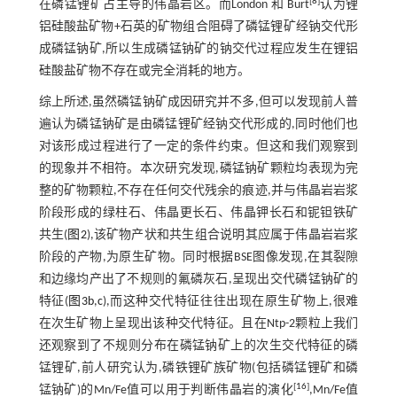
[
8
]
在磷锰锂矿占主导的伟晶岩区。而London 和 Burt
认为锂
铝硅酸盐矿物+石英的矿物组合阻碍了磷锰锂矿经钠交代形
成磷锰钠矿,所以生成磷锰钠矿的钠交代过程应发生在锂铝
硅酸盐矿物不存在或完全消耗的地方。
综上所述,虽然磷锰钠矿成因研究并不多,但可以发现前人普
遍认为磷锰钠矿是由磷锰锂矿经钠交代形成的,同时他们也
对该形成过程进行了一定的条件约束。但这和我们观察到
的现象并不相符。本次研究发现,磷锰钠矿颗粒均表现为完
整的矿物颗粒,不存在任何交代残余的痕迹,并与伟晶岩岩浆
阶段形成的绿柱石、伟晶更长石、伟晶钾长石和铌钽铁矿
共生(
图2
),该矿物产状和共生组合说明其应属于伟晶岩岩浆
阶段的产物,为原生矿物。同时根据BSE图像发现,在其裂隙
和边缘均产出了不规则的氟磷灰石,呈现出交代磷锰钠矿的
特征(
图3b
,
c
),而这种交代特征往往出现在原生矿物上,很难
在次生矿物上呈现出该种交代特征。且在Ntp-2颗粒上我们
还观察到了不规则分布在磷锰钠矿上的次生交代特征的磷
锰锂矿,前人研究认为,磷铁锂矿族矿物(包括磷锰锂矿和磷
[
16
]
锰钠矿)的Mn/Fe值可以用于判断伟晶岩的演化
,Mn/Fe值