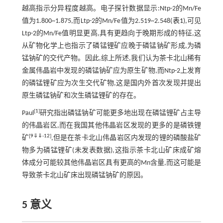
越高指示分异程度越高。电子探针数据显示:Ntp-2的Mn/Fe
值为1.800~1.875,而Ltp-2的Mn/Fe值为2.519~2.548(
表1
),可见
Ltp-2的Mn/Fe值明显更高,具有更趋向于晚期形成的特征,这
从矿物化学上也指示了磷锰锂矿应晚于磷锰钠矿形成,为磷
锰钠矿的交代产物。因此,综上所述,我们认为茶卡北山稀有
金属伟晶岩中发现的磷锰钠矿应为原生矿物,而Ntp-2上发育
的磷锰锂矿应为次生交代矿物,这是国内外首次发现并提出
原生磷锰钠矿和次生磷锰锂矿的存在。
[
1
]
Paul
研究指出磷锰钠矿可能更多地出现在磷锰锂矿占主导
的伟晶岩区,而在我国其他伟晶岩区发现的更多的是磷铁锂
[
9
⇓
⇓
-
12
]
矿
,但是在茶卡北山伟晶岩区内发现的锂的磷酸盐矿
物多为磷锰锂矿(未发表数据),这指示茶卡北山矿床成矿熔
体成分可能较其他伟晶岩区具有更高的Mn含量,而这可能是
导致茶卡北山矿床出现磷锰钠矿的原因。
5 意义