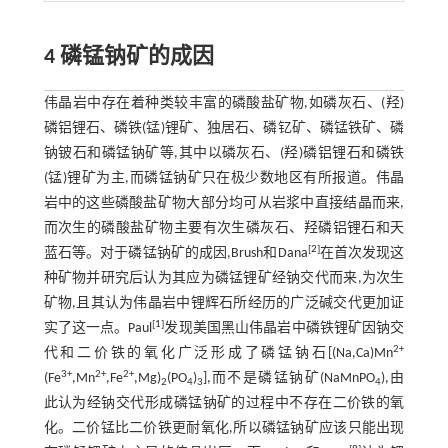
4 磷锰钠矿的成因
伟晶岩中存在着种类较丰富的磷酸盐矿物,如磷灰石、(羟)
磷铝锂石、磷铁(锰)锂矿、独居石、磷钇矿、磷锰铁矿、磷
钠铍石和磷锰钠矿等,其中以磷灰石、(羟)磷铝锂石和磷铁
(锰)锂矿为主,而磷锰钠矿只在极少数地区有所报道。伟晶
岩中的这些磷酸盐矿物大部分均可从岩浆中直接结晶而来,
而次生的磷酸盐矿物主要有次生磷灰石、羟磷铝锂石和天
[
2
]
蓝石等。对于磷锰钠矿的成因,Brush和Dana
在首次发现这
种矿物并研究后认为其应为磷锰锂矿经钠交代而来,为次生
矿物,且其认为伟晶岩中锂辉石所经历的广泛碱交代更加证
[
1
]
实了这一点。Paul
发现美国黑山伟晶岩中磷铁锂矿因钠交
2+
代和二价铁的氧化广泛形成了磷锰钠石[(Na,Ca)Mn
3+
2+
2+
(Fe
,Mn
,Fe
,Mg)
(PO
)
],而不是磷锰钠矿(NaMnPO
),由
2
4
3
4
此认为经钠交代形成磷锰钠矿的过程中不存在二价铁的氧
化。二价锰比二价铁更耐氧化,所以磷锰钠矿应该只能出现