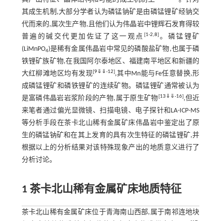
其成生机制,大部分学者认为磷锰钠矿是由磷锰锂矿经钠交
代而来的,属次生产物,且他们认为伟晶岩中锂辉石发育得较
[
1
-
2
,
8
]
普遍的碱交代更加佐证了这一观点
。磷锰锂矿
(LiMnPO
)是稀有金属伟晶岩中常见的磷酸盐矿物,也属于磷
4
铁锂矿族矿物,在我国阿尔泰地区、福建南平地区和新疆的
[
9
⇓
⇓
-
12
]
大红柳滩地区均有发现
,其中Mn能与Fe任意替换,形
成磷锰锂矿和磷铁锂矿的连续矿物。磷锰锂矿通常被认为
[
13
⇓
⇓
-
16
]
是富磷伟晶岩岩浆阶段的产物,属于原生矿物
,但近
来笔者通过偏光显微镜、扫描电镜、电子探针和LA-ICP-MS
等分析手段在茶卡北山稀有金属矿床伟晶岩中鉴定出了原
生的磷锰钠矿和在其上发育的具有次生特征的磷锰锂矿,并
根据以上的分析结果对该特殊现象产出的地质意义进行了
分析讨论。
1 茶卡北山稀有金属矿床地质特征
茶卡北山稀有金属矿床位于青海南山西部,属于南祁连地块