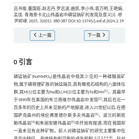
吕书俊,董国臣,赵志丹,罗志波,曲凯,李小伟,袁万明,王艳娟,
孟佳. 青海茶卡北山伟晶岩中磷锰钠矿的发现及意义[J].
地
学前缘
, 2025, 32(01): 380-387 DOI:10.13745/j.esf.sf.2024.2.19
上一篇
下一篇
0 引言
磷锰钠矿(NaMnPO
)是伟晶岩中极其少见的一种磷酸盐矿
4
物,属于磷铁锂矿族的钠锰端员,具有橄榄石结构的八面体位
[
1
]
群,其M(1)位主要为Na和Li,M(2)位主要为Fe和Mn
。其最早
[
2
]
于1890年在美国的布兰奇维尔伟晶岩中发现
,其后在近一
百多年的历史上并未见新的产地报道,进入21世纪以后,在德
[
3
]
国萨克森州的埃伦弗里德尔斯多夫伟晶岩
、波兰的斯凯
[
4
]
[
5
]
勒伟晶岩
和朱丽安娜伟晶岩
中开始有报道,而在我国却
一直未见有此种矿物。前人对磷锰钠矿的研究主要集中在
[
1
-
2
,
6
⇓
-
8
]
其产出特征、晶体结构和可能的成生机制上
。针对