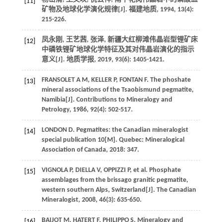
[11]
矿物及地球化学演化规律[J].
福建地质
,
1994
,
13
(4):
215-226.
凤永刚, 王艺茜, 张泽, 新疆大红柳滩伟晶岩型锂矿床
[12]
中磷铁锂矿地球化学特征及其对伟晶岩演化的指示
意义[J].
地质学报
,
2019
,
93
(6): 1405-1421.
FRANSOLET
A M
,
KELLER
P
,
FONTAN
F
. The phoshate
[13]
mineral associations of the Tsaobismund pegmatite,
Namibia[J].
Contributions to Mineralogy and
Petrology
,
1986
,
92
(4): 502-517.
LONDON
D
.
Pegmatites: the Canadian mineralogist
[14]
special publication 10
[M]. Quebec: Mineralogical
Association of Canada,
2018
: 347.
VIGNOLA
P
,
DIELLA
V
,
OPPIZZI
P
, et al. Phosphate
[15]
assemblages from the brissago granitic pegmatite,
western southern Alps, Switzerland[J].
The Canadian
Mineralogist
,
2008
,
46
(3): 635-650.
BAIJOT
M
,
HATERT
F
,
PHILIPPO
S
. Mineralogy and
[16]