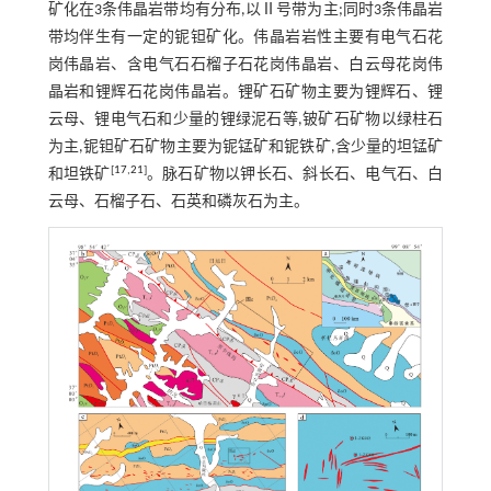
矿化在3条伟晶岩带均有分布,以Ⅱ号带为主;同时3条伟晶岩
带均伴生有一定的铌钽矿化。伟晶岩岩性主要有电气石花
岗伟晶岩、含电气石石榴子石花岗伟晶岩、白云母花岗伟
晶岩和锂辉石花岗伟晶岩。锂矿石矿物主要为锂辉石、锂
云母、锂电气石和少量的锂绿泥石等,铍矿石矿物以绿柱石
为主,铌钽矿石矿物主要为铌锰矿和铌铁矿,含少量的坦锰矿
[
17
,
21
]
和坦铁矿
。脉石矿物以钾长石、斜长石、电气石、白
云母、石榴子石、石英和磷灰石为主。