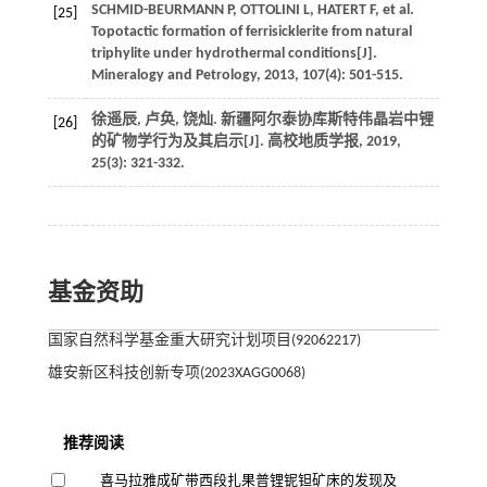
SCHMID-BEURMANN
P
,
OTTOLINI
L
,
HATERT
F
, et al.
[25]
Topotactic formation of ferrisicklerite from natural
triphylite under hydrothermal conditions[J].
Mineralogy and Petrology
,
2013
,
107
(4): 501-515.
徐遥辰, 卢奂, 饶灿. 新疆阿尔泰协库斯特伟晶岩中锂
[26]
的矿物学行为及其启示[J].
高校地质学报
,
2019
,
25
(3): 321-332.
基金资助
国家自然科学基金重大研究计划项目(92062217)
雄安新区科技创新专项(2023XAGG0068)