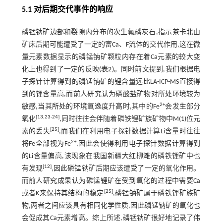
5.1 对后期交代事件的响应
磷锰钠矿边部和裂隙内分布的次生氟磷灰石,指示茶卡北山
矿床后期可能遭受了一定的富Ca、F流体的交代作用,这在微
量元素数据显示的磷锰钠矿颗粒内存在着Ca元素的较大变
化上也得到了一定的反映(
表2
)。同时前文提到,我们根据电
子探针计算得到的磷锰钠矿的锂含量远比LA-ICP-MS直接得
到的锂含量高,而前人研究认为磷酸盐矿物对所处环境较为
2+
敏感,当其所处的环境氧逸度升高时,其中的Fe
会发生部分
[
13
,
23
-
24
]
氧化
,同时往往会伴随着磷铁锂矿族矿物中M(1)位元
[
25
]
素的丢失
,而我们在利用电子探针数据计算Li含量时往往
2+
将Fe全部视为Fe
,因此会使得利用电子探针数据计算得到
的Li含量偏高,该现象在我国新疆大红柳滩的磷铁锂矿中也
[
12
]
有发现
,因此磷锰钠矿后期应该遭受了一定的氧化作用。
而前人研究成果认为磷锰锂矿在受到氧化的过程中需要Ca
[
25
]
或者K来保持其结构的稳定
,磷锰钠矿属于磷铁锂矿族矿
物,两者之间应该具有相同化学性质,因此磷锰钠矿的氧化也
会促成其Ca元素增高。综上所述,磷锰钠矿很好地记录了伟