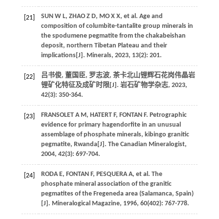
SUN
W L
,
ZHAO
Z D
,
MO
X X
, et al. Age and
[21]
composition of columbite-tantalite group minerals in
the spodumene pegmatite from the chakabeishan
deposit, northern Tibetan Plateau and their
implications[J].
Minerals
,
2023
,
13
(2): 201.
吕书俊, 董国臣, 罗志波, 茶卡北山锂辉石花岗伟晶岩
[22]
锂矿化特征及成矿时限[J].
岩石矿物学杂志
,
2023
,
42
(3): 350-364.
FRANSOLET
A M
,
HATERT
F
,
FONTAN
F
. Petrographic
[23]
evidence for primary hagendorfite in an unusual
assemblage of phosphate minerals, kibingo granitic
pegmatite, Rwanda[J].
The Canadian Mineralogist
,
2004
,
42
(3): 697-704.
RODA
E
,
FONTAN
F
,
PESQUERA
A
, et al. The
[24]
phosphate mineral association of the granitic
pegmatites of the Fregeneda area (Salamanca, Spain)
[J].
Mineralogical Magazine
,
1996
,
60
(402): 767-778.