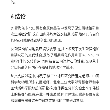
的。
6 结论
(1)青海茶卡北山稀有金属伟晶岩中发现了原生磷锰钠矿和
次生磷锰锂矿,这在国内外均为首次报道,成矿熔体具有更高
的Mn,可能是磷锰钠矿出现的原因。
(2)磷锰钠矿对地质环境较敏感,在其上发现了次生磷锰锂矿
和磷灰石的交代蚀变,反映了后期氧化作用和富Li、Mn、Ca
和F流体的交代作用;同时结合区内锂辉石的蚀变,说明茶卡
北山伟晶矿床内存在着锂的地球化学循环。
论文完成过程中,得到了核工业地质研究所范光老师、中国
科学院物理所宋友庭老师、北京工业大学邓青松老师和中
国地质科学院地质所矿物/包裹体微区分析实验室李华伟博
士的指导与帮助,在此一并表述感谢!同时衷心感谢各位专家
和编辑在审稿过程中对本文提出的宝贵修改意见。