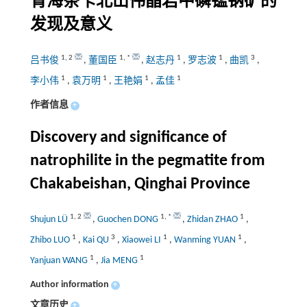
青海茶卡北山伟晶岩中磷锰钠矿的
发现及意义
1
,
2
1
,
*
1
1
3
吕书俊
,
董国臣
,
赵志丹
,
罗志波
,
曲凯
,
1
1
1
1
李小伟
,
袁万明
,
王艳娟
,
孟佳
作者信息
+
Discovery and significance of
natrophilite in the pegmatite from
Chakabeishan, Qinghai Province
1
,
2
1
,
*
1
Shujun LÜ
,
Guochen DONG
,
Zhidan ZHAO
,
1
3
1
1
Zhibo LUO
,
Kai QU
,
Xiaowei LI
,
Wanming YUAN
,
1
1
Yanjuan WANG
,
Jia MENG
Author information
+
文章历史
+