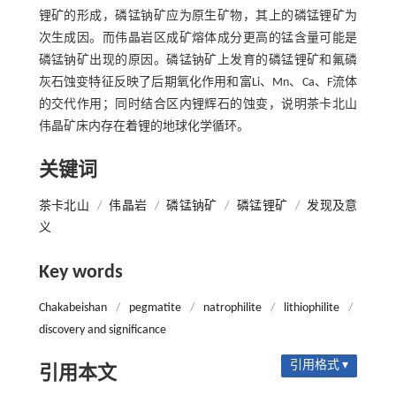
锂矿的形成，磷锰钠矿应为原生矿物，其上的磷锰锂矿为
次生成因。而伟晶岩区成矿熔体成分更高的锰含量可能是
磷锰钠矿出现的原因。磷锰钠矿上发育的磷锰锂矿和氟磷
灰石蚀变特征反映了后期氧化作用和富Li、Mn、Ca、F流体
的交代作用；同时结合区内锂辉石的蚀变，说明茶卡北山
伟晶矿床内存在着锂的地球化学循环。
关键词
茶卡北山
/
伟晶岩
/
磷锰钠矿
/
磷锰锂矿
/
发现及意
义
Key words
Chakabeishan
/
pegmatite
/
natrophilite
/
lithiophilite
/
discovery and significance
引用格式 ▾
引用本文