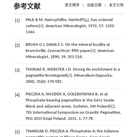
参考文献
原文顺序
|
出版日期
|
本文引用
PAUL
B M
. Natrophilite, NaMn(PO
), has ordered
[1]
4
cations[J].
American Mineralogist
,
1972
,
57
: 1333-
1344.
BRUSH
G J
,
DANA
E S
. On the mineral locality at
[2]
Branchville, Connecticut: fifth paper[J].
American
Mineralogist
,
1890
,
39
: 201-216.
THOMAS
R
,
WEBSTER
J D
. Strong tin enrichment in a
[3]
pegmatite-formingmelt[J].
Mineralium Deposita
,
2000
,
35
(6): 570-582.
PIECZKA
A
,
WLODEK
A
,
GOLEBIOWSKA
B
, et al.
[4]
Phosphate-bearing pegmatites in the Góry Sowie
Block and adjacent areas, Sudetes, SW Poland[C].
7th International Symposium on Granitic Pegmatites,
PEG 2015 Książ Poland
.
2015
,
1
: 77-78.
TWARDAK
D
,
PIECZKA
A
. Phosphates in the Julianna
[5]