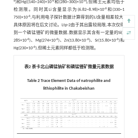
6
-6
-6
)和Hg((140~240)×10
和(280~300)×10
),但稀土元素均低于
-6
检测限。同时其Li含量显示为(6.82~8.98)×10
和(330~1
-6
750)×10
,与利用电子探针数据计算得到的Li含量相差较大,
具体原因将在后文讨论。Ltp-2由于其出露较局限,本次仅得
到一个磷锰锂矿的微量数据,数据显示其含有一定量的Si(1
-6
-6
-6
-6
285×10
)、Mg(274×10
)、Zn(13.80×10
)、Sr(15.80×10
)和
-6
Hg(230×10
),但稀土元素同样都低于检测限。
表2 茶卡北山磷锰钠矿和磷锰锂矿微量元素数据
Table 2 Trace Element Data of natrophilite and
lithiophilite in Chakabeishan