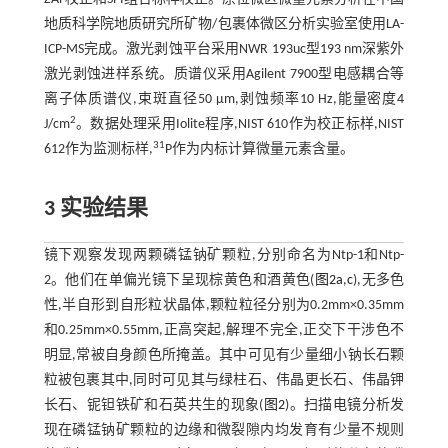
地质科学院地质研究所矿物/包裹体微区分析实验室使用LA-
ICP-MS完成。激光剥蚀平台采用NWR 193uc型193 nm深紫外
激光剥蚀进样系统。质谱仪采用Agilent 7900型电感耦合等
离子体质谱仪,束斑直径50 μm,剥蚀频率10 Hz,能量密度4
2
J/cm
。数据处理采用Iolite程序,NIST 610作为校正标样,NIST
31
612作为监测标样,
P作为内标计算微量元素含量。
3 实验结果
镜下观察发现两颗磷锰钠矿颗粒,分别命名为Ntp-1和Ntp-
2。他们在单偏光镜下呈现棕黄色和酒黄色(
图2a
,
c
),无多色
性,半自形到自形粒状晶体,颗粒粒径分别为0.2mm×0.35mm
和0.25mm×0.55mm,正高突起,解理不完全,正交下干涉色不
明显,常被自身颜色所掩盖。其中可见有少量细小钠长石颗
粒被包裹其中,同时可见其与绿柱石、伟晶更长石、伟晶钾
长石、铌钽铁矿和石英共生的现象(
图2
)。扫描电镜分析发
现在磷锰钠矿颗粒的边缘和微裂隙内均发育有少量不规则