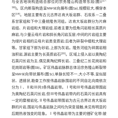
[
17
-
与全吉地块构造结合部位的宗务隆山构造带东段(
图1
18
]
)。区内断裂构造呈NW-SE向展布(
图1a
),规模较大,横穿本
[
19
]
区
。地层主要有古元古界达肯大坂岩群、石炭系—二叠
系甘家组和下中三叠统隆务河组。达肯大坂岩群分为片麻
岩组、片岩组和大理岩组,前者主要为低角闪岩相长英质片
麻岩,与少量云母片岩和斜长角闪岩互层;中间的片岩组主要
为绿片岩相的云母片岩类变质岩;后者为碎裂中细粒大理岩
等。甘家组下部为砂岩,上部为灰岩。隆务河组为碎屑岩相
[
20
]
浊积岩,源岩主要为长英质岩石
。区域上侵入岩以奥陶纪
石英闪长岩为主,偶见奥陶纪辉长岩、三叠纪二长花岗岩和
花岗斑岩等(
图1b
)。矿区伟晶岩脉群总体沿宗务隆山断裂带
呈NW-SE向带状展布(
图1c
),单脉长短不一,大小不等,呈似层
状、透镜状,勘查工作按伟晶岩脉围岩的不同自北向南依次
分为Ⅰ、Ⅱ和Ⅲ共3条伟晶岩带。Ⅰ号和Ⅲ号伟晶岩带围岩
为奥陶纪石英闪长岩,但Ⅲ号伟晶岩带内的石英闪长岩具有
一定的糜棱岩化,Ⅱ号伟晶岩带围岩为古元古界达肯大坂岩
群的片岩,围岩与伟晶岩脉之间均为突变接触,未见有明显的
后期热液蚀变的现象。Ⅰ号伟晶岩带为主要的锂矿化带;铍