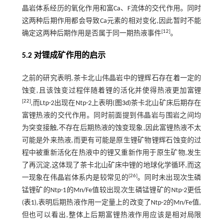
晶岩体系经历的氧化作用和富Ca、F流体的交代作用。同时
这两种后期作用都会导致Ca元素的相对变化,因此暂时不能
[
12
]
确定这两种后期作用是否属于同一期热液事件
。
5.2 对锂成矿作用的启示
之前的研究表明,茶卡北山伟晶岩中的锂辉石存在着一定的
蚀变,且该蚀变过程伴随着锂的活化并使得热液更加富锂
[
22
]
,而Ltp-2出现在Ntp-2上表明(
图3d
)茶卡北山矿床后期存在
富锂热液的交代作用。同时前面提到伟晶岩与围岩之间均
为突变接触,不存在后期热液的蚀变现象,因此富锂热液不太
可能是外来热液,而更有可能是原生锂矿物锂辉石蚀变的过
程中被重新活化在热液中的锂又重新作用于原生矿物,发生
了再沉淀,这体现了茶卡北山矿床中锂的地球化学循环,而这
[
26
]
一现象在伟晶岩体系内是较常见的
。同时未出现次生磷
锰锂矿的Ntp-1的Mn/Fe值较出现次生磷锰锂矿的Ntp-2更低
(
表1
),表明后期热液作用一定量上的改变了Ntp-2的Mn/Fe值,
但也可以看出,整体上后期富锂热液作用应该是相对局限