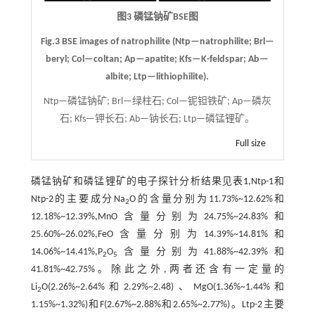
图3 磷锰钠矿BSE图
Fig.3 BSE images of natrophilite (Ntp—natrophilite; Brl—
beryl; Col—coltan; Ap—apatite; Kfs—K-feldspar; Ab—
albite; Ltp—lithiophilite).
Ntp—磷锰钠矿; Brl—绿柱石; Col—铌钽铁矿; Ap—磷灰
石; Kfs—钾长石; Ab—钠长石; Ltp—磷锰锂矿。
Full size
磷锰钠矿和磷锰锂矿的电子探针分析结果见
表1
,Ntp-1和
Ntp-2的主要成分Na
O的含量分别为11.73%~12.62%和
2
12.18%~12.39%,MnO含量分别为24.75%~24.83%和
25.60%~26.02%,FeO含量分别为14.39%~14.81%和
14.06%~14.41%,P
O
含量分别为41.88%~42.39%和
2
5
41.81%~42.75%。除此之外,两者还含有一定量的
Li
O(2.26%~2.64%和2.29%~2.48)、MgO(1.36%~1.44%和
2
1.15%~1.32%)和F(2.67%~2.88%和2.65%~2.77%)。Ltp-2主要