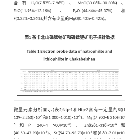
含有Li
O(7.87%~7.96%)、MnO(30.06%~30.30%)、
2
FeO(11.95%~12.18%)、P
O
(44.84%~45.37%)和
2
5
F(3.22%~3.26%),并含有少量的MgO(0.40%~0.42%)。
表1 茶卡北山磷锰钠矿和磷锰锂矿电子探针数据
Table 1 Electron probe data of natrophilite and
lithiophilite in Chakabeishan
微量元素分析显示(
表2
)Ntp-1和Ntp-2含有一定量的Si((1
-6
-6
-
139~2 260)×10
和(1 000~1 010)×10
)、Mg((7 900~8 210)×10
6
-6
-6
和(4 240~4 900)×10
)、Zn((281~318)×10
和
-6
-6
-
(40.50~47.90)×10
)、Sr((54.70~93.70)×10
和(6.80~7.01)×10