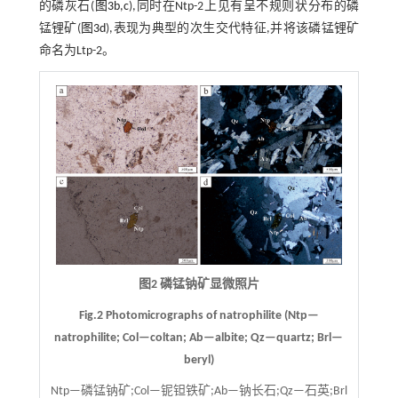
的磷灰石(
图3b
,
c
),同时在Ntp-2上见有呈不规则状分布的磷
锰锂矿(
图3d
),表现为典型的次生交代特征,并将该磷锰锂矿
命名为Ltp-2。
图2 磷锰钠矿显微照片
Fig.2 Photomicrographs of natrophilite (Ntp—
natrophilite; Col—coltan; Ab—albite; Qz—quartz; Brl—
beryl)
Ntp—磷锰钠矿;Col—铌钽铁矿;Ab—钠长石;Qz—石英;Brl