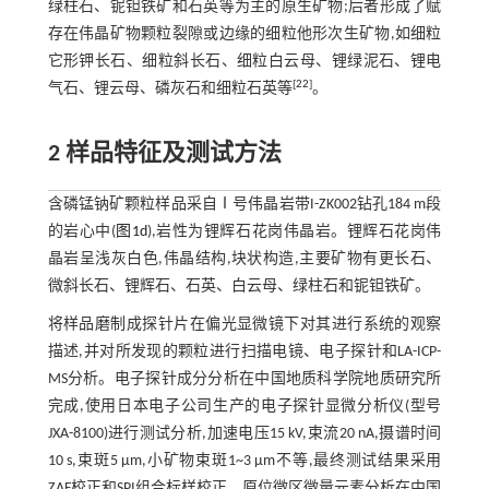
绿柱石、铌钽铁矿和石英等为主的原生矿物;后者形成了赋
存在伟晶矿物颗粒裂隙或边缘的细粒他形次生矿物,如细粒
它形钾长石、细粒斜长石、细粒白云母、锂绿泥石、锂电
[
22
]
气石、锂云母、磷灰石和细粒石英等
。
2 样品特征及测试方法
含磷锰钠矿颗粒样品采自Ⅰ号伟晶岩带I-ZK002钻孔184 m段
的岩心中(
图1d
),岩性为锂辉石花岗伟晶岩。锂辉石花岗伟
晶岩呈浅灰白色,伟晶结构,块状构造,主要矿物有更长石、
微斜长石、锂辉石、石英、白云母、绿柱石和铌钽铁矿。
将样品磨制成探针片在偏光显微镜下对其进行系统的观察
描述,并对所发现的颗粒进行扫描电镜、电子探针和LA-ICP-
MS分析。电子探针成分分析在中国地质科学院地质研究所
完成,使用日本电子公司生产的电子探针显微分析仪(型号
JXA-8100)进行测试分析,加速电压15 kV,束流20 nA,摄谱时间
10 s,束斑5 μm,小矿物束斑1~3 μm不等,最终测试结果采用
ZAF校正和SPI组合标样校正。原位微区微量元素分析在中国