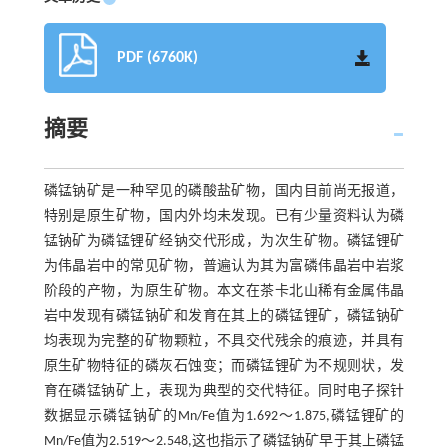
PDF (6760K)
摘要
磷锰钠矿是一种罕见的磷酸盐矿物，国内目前尚无报道，
特别是原生矿物，国内外均未发现。已有少量资料认为磷
锰钠矿为磷锰锂矿经钠交代形成，为次生矿物。磷锰锂矿
为伟晶岩中的常见矿物，普遍认为其为富磷伟晶岩中岩浆
阶段的产物，为原生矿物。本文在茶卡北山稀有金属伟晶
岩中发现有磷锰钠矿和发育在其上的磷锰锂矿，磷锰钠矿
均表现为完整的矿物颗粒，不具交代残余的痕迹，并具有
原生矿物特征的磷灰石蚀变；而磷锰锂矿为不规则状，发
育在磷锰钠矿上，表现为典型的交代特征。同时电子探针
数据显示磷锰钠矿的Mn/Fe值为1.692～1.875,磷锰锂矿的
Mn/Fe值为2.519～2.548,这也指示了磷锰钠矿早于其上磷锰