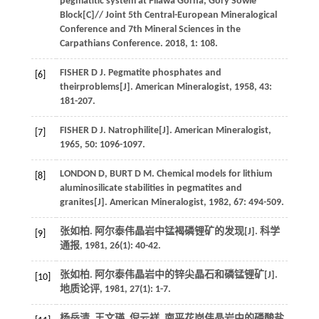
pegmatitic system at Pilawa Gorna, Gory Sowie
Block[C]//
Joint 5th Central-European Mineralogical
Conference and 7th Mineral Sciences in the
Carpathians Conference
.
2018
,
1
: 108.
FISHER
D J
. Pegmatite phosphates and
[6]
theirproblems[J].
American Mineralogist
,
1958
,
43
:
181-207.
FISHER
D J
. Natrophilite[J].
American Mineralogist
,
[7]
1965
,
50
: 1096-1097.
LONDON
D
,
BURT
D M
. Chemical models for lithium
[8]
aluminosilicate stabilities in pegmatites and
granites[J].
American Mineralogist
,
1982
,
67
: 494-509.
张如柏. 阿尔泰伟晶岩中锰褐磷锂矿的发现[J].
科学
[9]
通报
,
1981
,
26
(1): 40-42.
张如柏. 阿尔泰伟晶岩中的锌尖晶石和磷锰锂矿[J].
[10]
地质论评
,
1981
,
27
(1): 1-7.
杨岳清, 王文瑛, 倪云祥, 南平花岗伟晶岩中的磷酸盐