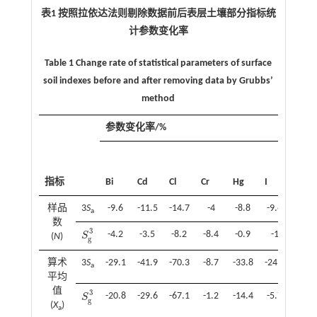
表1 按照拉依达法则剔除数据前后表层土壤部分指标统
计参数变化率
Table 1 Change rate of statistical parameters of surface
soil indexes before and after removing data by Grubbs’
method
参数变化率/%
指标
Bi
Cd
Cl
Cr
Hg
I
Ni
样品
3
S
-9.6
-11.5
-14.7
-4
-8.8
-9.6
-4
a
数
3
-4.2
-3.5
-8.2
-8.4
-0.9
-1
-4.3
S
(
N
)
S
g
3
g
算术
3
S
-29.1
-41.9
-70.3
-8.7
-33.8
-24.9
-9
a
平均
值
3
-20.8
-29.6
-67.1
-1.2
-14.4
-5.7
-0.7
S
S
g
3
g
(
X
)
a