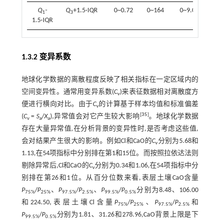
Q
-
Q
+1.5·IQR
0~0.72
0~164
0~9.06
1.
1
3
1.5·IQR
1.3.2 变异系数
地球化学数据的离散程度反映了相关指标在一定区域内的
空间变异性。通常用变异系数(
C
)来表征数据相对离散度方
v
便进行横向对比。由于
C
的计算基于样本均值和标准偏差
v
[
35
]
(
C
=
S
/
X
),异常值会对它产生较大影响
。地球化学数据
v
a
a
存在大量异常值,在分析背景的变异性时,是否考虑这些值,
会对结果产生很大的影响。例如Cl和CaO的
C
分别为5.68和
v
1.13,在54项指标中分别排在第1和15位。而按照拉依达法则
剔除异常后,Cl和CaO的
C
分别为0.34和1.06,在54项指标中分
v
别排在第26和1位。从百分位数来看,表层土壤CaO含量
P
/
P
、
P
/
P
、
P
/
P
分别为8.48、106.00
75%
25%
97.5%
2.5%
99.5%
0.5%
和224.50,表层土壤Cl含量
P
/
P
、
P
/
P
和
75%
25%
97.5%
2.5%
P
/
P
分别为1.81、31.26和278.96,CaO背景上限是下
99.5%
0.5%