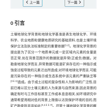
上一篇
下一篇
0 引言
土壤地球化学背景和地球化学基准是表生地球化学、环境
科学、农业地质和健康地质研究的基础资料,也是土壤环境
[
1
-
2
]
保护立法及执法标准制定的重要依据
。地球化学背景的
提出是为了区分一个地质单元或一定区域内元素的含量是
否正常,处在背景范围外的数据就是异常(正或负)数据。对
勘查地球化学而言,异常数据可能是矿床存在的一种指示或
蚀变过程导致的元素迁出所造成;对环境地球化学而言,可能
是污染存在的一种指示或生态系统中该元素的严重缺乏等
[
3
⇓
-
5
]
造成。由于成土过程的复杂性和人为影响的广泛性,目
前已难以区分土壤元素的人为来源与自然来源,因此背景的
确定有时与工作目标甚至工作成本息息相关,如环境研究中
通常希望用相对低的背景上限值以达到保护环境的目的,而
[
4
,
6
⇓
⇓
-
9
]
矿产勘查则并非如此
。尽管土壤地球化学背景的概