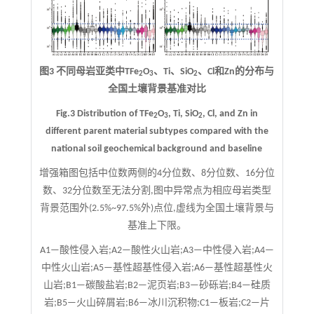
图3 不同母岩亚类中TFe
O
、Ti、SiO
、Cl和Zn的分布与
2
3
2
全国土壤背景基准对比
Fig.3 Distribution of TFe
O
, Ti, SiO
, Cl, and Zn in
2
3
2
different parent material subtypes compared with the
national soil geochemical background and baseline
增强箱图包括中位数两侧的4分位数、8分位数、16分位
数、32分位数至无法分割,图中异常点为相应母岩类型
背景范围外(2.5%~97.5%外)点位,虚线为全国土壤背景与
基准上下限。
A1—酸性侵入岩;A2—酸性火山岩;A3—中性侵入岩;A4—
中性火山岩;A5—基性超基性侵入岩;A6—基性超基性火
山岩;B1—碳酸盐岩;B2—泥页岩;B3—砂砾岩;B4—硅质
岩;B5—火山碎屑岩;B6—冰川沉积物;C1—板岩;C2—片