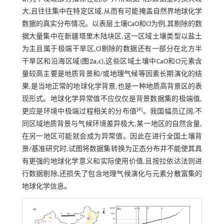
大,且往往集中在特定区域,从而有可能掩盖自然界地球化学
数据的真实分布情况。以表层土壤CaO和Cl为例,其剔除的数
据大量集中在新疆塔里木陆块区,这一区域土壤类型以盐土
为主且属于极端干旱区,Cl剔除的数据还有一部分在北方半
干旱区和沿海区域(
图2a,c
),这些区域土壤中CaO和Cl元素含
量较高主要是地质背景和/或地理气候等因素长期演化的结
果,是当地正常的地球化学背景,也是一种地质高背景区的表
现形式。地球化学异常值不应仅仅是背景数据集的极端值,
[
4
]
更应是环境中极端过程相关的分布值
。我国幅员辽阔,不
同区域地质背景与气候环境差异极大,某一地区的自然含量,
在另一地区可能就会成为异常值。因此在进行全国土壤背
景/基准研究时,试图将数据集转换为正态分布并不能使其具
有更强的地球化学意义和实际使用价值,且按拉依达法则进
行数据剔除,还损失了包含地理气候演化与元素分散富集的
地球化学信息。