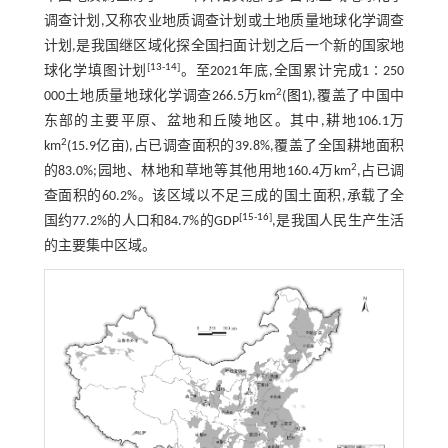
调查计划,又称农业地质调查计划或土地质量地球化学调查
计划,是我国继区域化探全国扫面计划之后一个新的国家地
[
13
-
14
]
球化学填图计划
。至2021年底,全国累计完成1∶250
2
000土地质量地球化学调查266.5万km
(
图1
),覆盖了中国中
东部的主要平原、盆地和丘陵地区。其中,耕地106.1万
2
km
(15.9亿亩),占已调查面积的39.8%,覆盖了全国耕地面积
2
的83.0%;园地、林地和草地等其他用地160.4万km
,占已调
查面积的60.2%。该区域以不足三成的国土面积,承载了全
[
15
-
16
]
国约77.2%的人口和84.7%的GDP
,是我国人民生产生活
的主要集中区域。