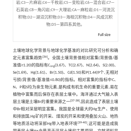
岩;C3—片麻岩;C4—千枚岩;C5—变粒岩;C6—混合岩;C7—
石英岩;C8—角闪岩;C9—大理岩;CA—麻粒岩;D1—河流沉
积物;D2—湖沼沉积物;D3—海相沉积物;D4—风成沉积
物;D5—第四系其他。
Full size
土壤地球化学背景与地球化学基准的对比研究可分析和确
[
36
]
定元素富集趋势
。全国土壤背景值相对富集(背景值/基
准值≥1.20)的指标有C
(3.67)、TC(2.67)、N(2.64)、S(2.00)、
org
Se(1.69)、Hg(1.61)、Br(1.50)、Cd(1.50)和P(1.44)9个,无相对
亏损(背景值/基准值≤0.80)的指标。相对富集的指标中C、
N、P和S均为亲生物元素,是构成有机生命的重要元素,易在
植物中富集而后保存在表层土壤中。海洋通过大气输入表
[
37
-
38
]
层土壤是土壤Br的重要来源之一
,因此造成了表层土壤
中Br相对深层明显富集。我国是全球最大的Hg生产、使用
和排放国,Hg矿的开采、煤炭的开采和使用叠加火山、地热
[
39
-
40
]
等地质活动将深部Hg带入地表环境
,这可能是造成我