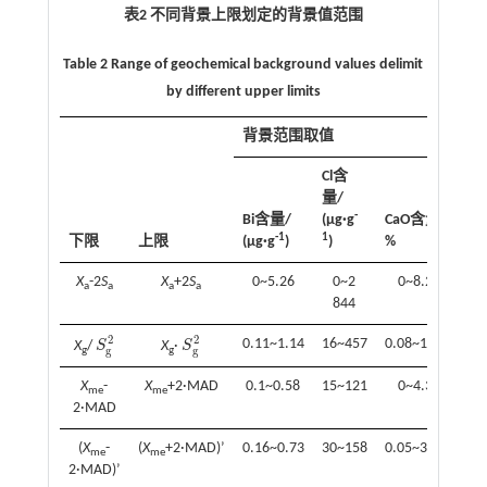
表2 不同背景上限划定的背景值范围
Table 2 Range of geochemical background values delimit
by different upper limits
背景范围取值
Cl含
量/
-
Bi含量/
(μg·g
CaO含量/
K
2
-1
1
下限
上限
(μg·g
)
)
%
%
X
-2
S
X
+2
S
0~5.26
0~2
0~8.26
1.
a
a
a
a
844
2
2
0.11~1.14
16~457
0.08~17.77
1
X
/
S
X
·
S
S
g
2
S
g
2
g
g
g
g
X
-
X
+2·MAD
0.1~0.58
15~121
0~4.38
1.
me
me
2·MAD
(
X
-
(
X
+2·MAD)’
0.16~0.73
30~158
0.05~35.08
1.
me
me
2·MAD)’