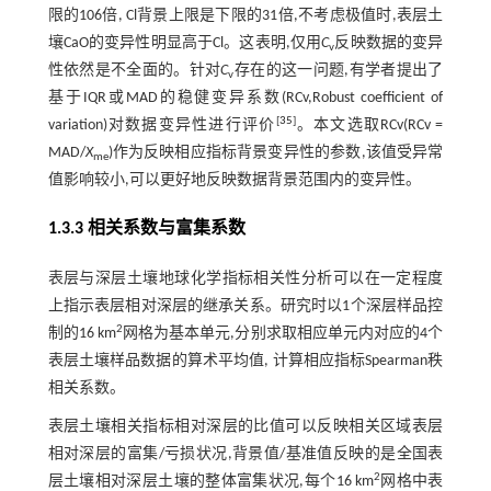
限的106倍, Cl背景上限是下限的31倍,不考虑极值时,表层土
壤CaO的变异性明显高于Cl。这表明,仅用
C
反映数据的变异
v
性依然是不全面的。针对
C
存在的这一问题,有学者提出了
v
基于IQR或MAD的稳健变异系数(RCv,Robust coefficient of
[
35
]
variation)对数据变异性进行评价
。本文选取RCv(RCv =
MAD/
X
)作为反映相应指标背景变异性的参数,该值受异常
me
值影响较小,可以更好地反映数据背景范围内的变异性。
1.3.3 相关系数与富集系数
表层与深层土壤地球化学指标相关性分析可以在一定程度
上指示表层相对深层的继承关系。研究时以1个深层样品控
2
制的16 km
网格为基本单元,分别求取相应单元内对应的4个
表层土壤样品数据的算术平均值, 计算相应指标Spearman秩
相关系数。
表层土壤相关指标相对深层的比值可以反映相关区域表层
相对深层的富集/亏损状况,背景值/基准值反映的是全国表
2
层土壤相对深层土壤的整体富集状况,每个16 km
网格中表