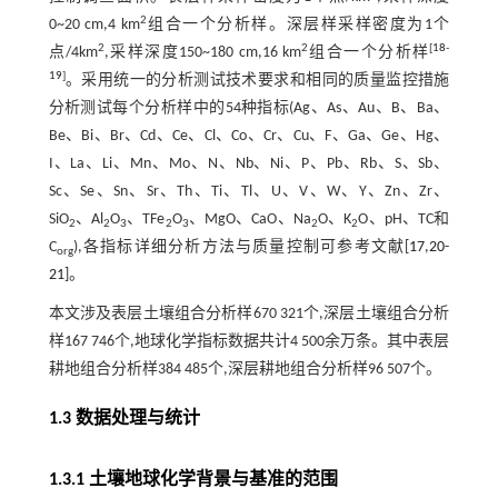
2
0~20 cm,4 km
组合一个分析样。深层样采样密度为1个
2
2
[
18
-
点/4km
,采样深度150~180 cm,16 km
组合一个分析样
19
]
。采用统一的分析测试技术要求和相同的质量监控措施
分析测试每个分析样中的54种指标(Ag、As、Au、B、Ba、
Be、Bi、Br、Cd、Ce、Cl、Co、Cr、Cu、F、Ga、Ge、Hg、
I、La、Li、Mn、Mo、N、Nb、Ni、P、Pb、Rb、S、Sb、
Sc、Se、Sn、Sr、Th、Ti、Tl、U、V、W、Y、Zn、Zr、
SiO
、Al
O
、TFe
O
、MgO、CaO、Na
O、K
O、pH、TC和
2
2
3
2
3
2
2
C
),各指标详细分析方法与质量控制可参考文献[
17
,
20
-
org
21
]。
本文涉及表层土壤组合分析样670 321个,深层土壤组合分析
样167 746个,地球化学指标数据共计4 500余万条。其中表层
耕地组合分析样384 485个,深层耕地组合分析样96 507个。
1.3 数据处理与统计
1.3.1 土壤地球化学背景与基准的范围