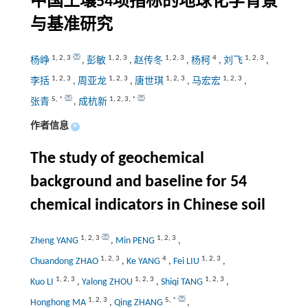
中国土壤54项指标的地球化学背景
与基准研究
1
,
2
,
3
1
,
2
,
3
1
,
2
,
3
4
1
,
2
,
3
杨峥
,
彭敏
,
赵传冬
,
杨柯
,
刘飞
,
1
,
2
,
3
1
,
2
,
3
1
,
2
,
3
1
,
2
,
3
李括
,
周亚龙
,
唐世琪
,
马宏宏
,
5
,
*
1
,
2
,
3
,
*
张青
,
成杭新
作者信息
+
The study of geochemical
background and baseline for 54
chemical indicators in Chinese soil
1
,
2
,
3
1
,
2
,
3
Zheng YANG
,
Min PENG
,
1
,
2
,
3
4
1
,
2
,
3
Chuandong ZHAO
,
Ke YANG
,
Fei LIU
,
1
,
2
,
3
1
,
2
,
3
1
,
2
,
3
Kuo LI
,
Yalong ZHOU
,
Shiqi TANG
,
1
,
2
,
3
5
,
*
Honghong MA
,
Qing ZHANG
,