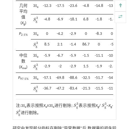
几何
3
S
-12.3
-17.5
-23.6
-4.8
-14.8
-13.7
-4.9
a
平均
值
3
-4.8
-6.9
-18.1
6.8
-1.8
-1.6
5.1
S
S
g
3
g
(
X
)
g
P
3
S
0
-4.2
-2.9
0
-8.3
0
-16.7
2.5%
a
3
8.5
2.1
-1.4
86.7
0
-5
36.7
S
S
g
3
g
中位
3
S
-5.9
-6.7
-5.9
-1.5
-11.1
-10.5
-3.7
a
数
3
-2.9
-2
-2.9
1.5
-1.9
-2.3
0.6
S
(
X
)
S
g
3
g
me
P
3
S
-57.1
-69.8
-88.6
-32.5
-51.7
-54.7
-31.9
97.5%
a
3
-36.7
-47.2
-83.4
-21.3
-11.5
-11.6
-10.1
S
S
g
3
g
3
3
注:3
S
表示按照
X
±3
S
进行剔除;
S
表示按照
X
/
S
~
X
·
S
g
3
S
g
3
g
g
a
a
a
g
g
3
S
进行剔除。
S
g
3
g
研究中发现部分指标在剔除“异常数据”后,数据量的损失较