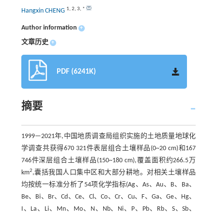
1
,
2
,
3
,
*
Hangxin CHENG
Author information
+
文章历史
+
PDF (6241K)
摘要
1999—2021年,中国地质调查局组织实施的土地质量地球化
学调查共获得670 321件表层组合土壤样品(0~20 cm)和167
746件深层组合土壤样品(150~180 cm),覆盖面积约266.5万
2
km
,囊括我国人口集中区和大部分耕地。对相关土壤样品
均按统一标准分析了54项化学指标(Ag、As、Au、B、Ba、
Be、Bi、Br、Cd、Ce、Cl、Co、Cr、Cu、F、Ga、Ge、Hg、
I、La、Li、Mn、Mo、N、Nb、Ni、P、Pb、Rb、S、Sb、