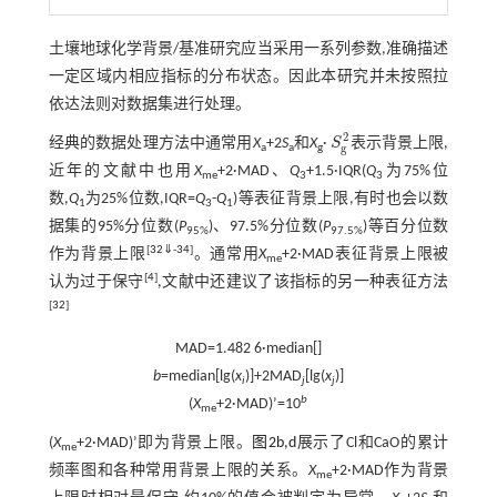
土壤地球化学背景/基准研究应当采用一系列参数,准确描述
一定区域内相应指标的分布状态。因此本研究并未按照拉
依达法则对数据集进行处理。
2
经典的数据处理方法中通常用
X
+2
S
和
X
·
S
表示背景上限,
S
g
2
g
a
a
g
近年的文献中也用
X
+2·MAD、
Q
+1.5·IQR(
Q
为75%位
me
3
3
数,
Q
为25%位数,IQR=
Q
-
Q
)等表征背景上限,有时也会以数
1
3
1
据集的95%分位数(
P
)、97.5%分位数(
P
)等百分位数
95%
97.5%
[
32
⇓
-
34
]
作为背景上限
。通常用
X
+2·MAD表征背景上限被
me
[
4
]
认为过于保守
,文献中还建议了该指标的另一种表征方法
[
32
]
MAD=1.482 6·median[]
b
=median[lg(
x
)]+2MAD
[lg(
x
)]
i
j
j
b
(
X
+2·MAD)’=10
me
(
X
+2·MAD)’即为背景上限。
图2b,d
展示了Cl和CaO的累计
me
频率图和各种常用背景上限的关系。
X
+2·MAD作为背景
me