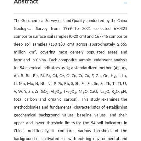
Abstract
The Geochemical Survey of Land Quality conducted by the China
Geological Survey from 1999 to 2021 collected 670321
composite surface soil samples (0-20 cm) and 167746 composite
deep soil samples (150-180 cm) across approximately 2.665
2
million km
, covering most densely populated areas and
farmland in China. Each composite sample underwent analysis
for 54 chemical indicators using a standardized method (Ag, As,
Au, B, Ba, Be, Bi, Br, Cd, Ce, Cl, Co, Cr, Cu, F, Ga, Ge, Hg, I, La,
Li, Mn, Mo, N, Nb, Ni, P, Pb, Rb, S, Sb, Sc, Se, Sn, Sr, Th, Ti, Tl, U,
V, W, Y, Zn, Zr, SiO
, Al
O
, TFe
O
, MgO, CaO, Na
O, K
O, pH,
2
2
3
2
3
2
2
total carbon and organic carbon). This study examines the
methodologies and fundamental characteristics of establishing
geochemical background values, baseline values, and their
upper and lower threshold limits for the 54 soil indicators in
China. Additionally, it compares various thresholds of the
background of cultivated soil with existing environmental and