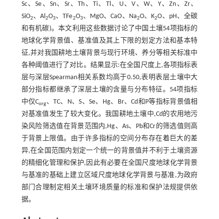
Sc、Se、Sn、Sr、Th、Ti、Tl、U、V、W、Y、Zn、Zr、
SiO
、Al
O
、TFe
O
、MgO、CaO、Na
O、K
O、pH、全碳
2
2
3
2
3
2
2
和有机碳)。本文利用这些数据讨论了中国土壤54项指标的
地球化学背景值、基准值及其上下限的划定方法和基本特
征,并对我国耕地土壤背景与现行环境、养分等相关标准中
各种阈值进行了对比。结果显示:在全国尺度上,各项指标表
层与深层Spearman相关系数均高于0.50,表明表层土壤中大
部分指标都继承了深层土壤的含量与分布特征。54项指标
中仅C
、TC、N、S、Se、Hg、Br、Cd和P等指标背景值相
org
对基准值发生了较大变化。我国耕地土壤中,Cd的农用地污
染风险筛选值在背景范围内,Hg、As、Pb和Cr的筛选值则高
于背景上限值。由于许多指标的空间分布存在着巨大的差
异,在全国范围内划定一个统一的背景值并不利于土壤资源
的精细化管理和保护,因此有必要在全国尺度地球化学背景
与基准的基础上建立区域尺度地球化学背景与基准,为政府
部门合理制定相关土壤环境质量的标准和保护法规提供依
据。