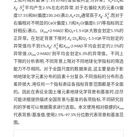
上限时相对最保守,约10%的值会被判定为异常。
X
+2
S
和
a
a
2
X
·
S
平均产生2.5%左右的异常,对于右偏较大的元素Cl(偏
S
g
2
g
g
2
度17.55)和Bi(偏度230.24)(
表2
),
X
+2
S
通常高于
X
·
S
,而对于
S
g
2
g
a
a
g
右偏相对不明显的CaO(偏度1.7)和K
O(偏度0.37)等指标则正
2
好相反(
表2
)。(
X
+2·MAD)’和
Q
+1.5·IQR大致会划定5.5%的
me
3
正异常。在划定背景下限时,
X
-2
S
和
Q
-1.5·IQR平均划定的
a
a
1
2
异常值均不到1%,
X
/
S
和
X
-2·MAD平均会划定约2.5%的
S
g
2
g
g
me
异常值,(
X
-2·MAD)’则平均会划定6.3%的异常值。不同上
me
下限的分析表明,不同背景上限对不同地球化学指标的筛选
能力不尽相同。对于全国尺度的数据来说,这主要是由于影
响地球化学元素分布的因素十分复杂,不同指标的分布形态
差异很大,用任何一个指标表征各指标背景范围都是不全面
的。因此在表征全国土壤元素地球化学背景和基准时,应尽
可能详细提供描述全国背景与基准的各项指标,不同研究目
的的学者可以根据需求进行选取。本文使用相对稳健的
X
me
代表背景/基准值,使用2.5%~97.5%分位数代表背景和基准范
围。