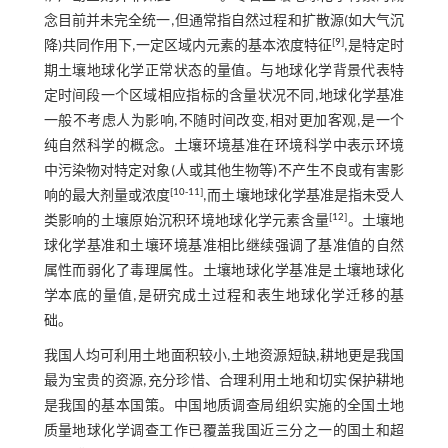
念目前并未完全统一,但通常指自然过程和扩散源(如大气沉
[
9
]
降)共同作用下,一定区域内元素的基本浓度特征
,是特定时
期土壤地球化学正常状态的量值。与地球化学背景代表特
定时间段一个区域相应指标的含量状况不同,地球化学基准
一般不考虑人为影响,不随时间改变,相对更加客观,是一个
纯自然科学的概念。土壤环境基准在环境科学中表示环境
中污染物对特定对象(人或其他生物等)不产生不良或有害影
[
10
-
11
]
响的最大剂量或浓度
,而土壤地球化学基准是指未受人
[
12
]
类影响的土壤原始沉积环境地球化学元素含量
。土壤地
球化学基准和土壤环境基准相比继续强调了基准值的自然
属性而弱化了毒理属性。土壤地球化学基准是土壤地球化
学本底的量值,是研究成土过程和表生地球化学迁移的基
础。
我国人均可利用土地面积较小,土地资源短缺,耕地更是我国
最为宝贵的资源,充分珍惜、合理利用土地和切实保护耕地
是我国的基本国策。中国地质调查局组织实施的全国土地
质量地球化学调查工作已覆盖我国近三分之一的国土和超