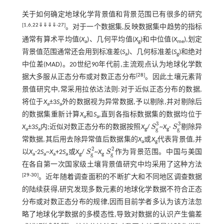
关于如何确定地球化学背景值和背景范围已有很多的研究
[
1
,
6
,
22
⇓
⇓
⇓
⇓
-
27
]
。对于一个数据集,反映数据集中趋势的指标
通常有算术平均值(
X
)、几何平均值(
X
)和中位值(
X
),划定
a
g
me
背景值范围通常还会用到标准差(
S
)、几何标准差(
S
)和绝对
a
g
中位差(MAD)。20世纪90年代前,主流观点认为地球化学数
[
28
]
据大多服从正态分布或对数正态分布
。因此土壤元素背
景值研究中,常采用拉依达法则:对于近似正态分布的数据,
将位于
X
±3
S
外的数据视为异常数据,予以剔除,并对剔除后
a
a
的数据集重新计算
X
和
S
,直到各指标数据集的数据均位于
a
a
3
3
X
±3
S
内;近似对数正态分布的数据按照
X
/
S
~
X
·
S
剔除异
S
g
3
S
g
3
g
g
a
a
g
g
常数据,其后用去除异常值后数据集的
X
或
X
代表背景值,并
a
g
2
2
以
X
-2
S
~
X
+2
S
或
X
/
S
~
X
S
作为背景范围。中国与美国
S
g
2
S
g
2
g
g
a
a
a
a
g
g
在各自第一次国家级土壤背景值研究中均采用了这种方法
[
29
-
30
]
。近年随着调查面积的不断扩大和不同地区调查数据
的陆续获得,研究发现多数元素的地球化学数据不符合正态
分布或对数正态分布的规律,因而目前学者多认为该方法忽
略了地球化学数据的多模态性,导致对数据的认识产生偏差