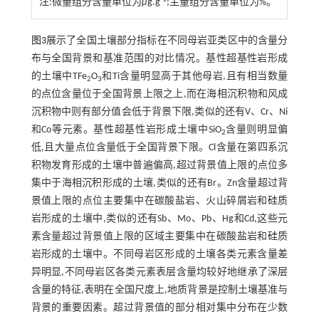
注:微量组分含量单位为
μ
g.g
;主量组分含量单位为%。
图3
展示了全国土壤部分指标在不同母岩亚类区中的含量分
布与全国背景和基准范围的对比情况。基性超基性岩形成
的土壤中TFe
O
和Ti含量明显高于其他母岩,且有相当数量
2
3
的点位含量位于全国背景上限之上,而在海相沉积物和风成
沉积物中则有部分值会低于背景下限,类似的还有V、Cr、Ni
和Co等元素。基性超基性岩形成土壤中SiO
含量则明显偏
2
低,且大量点位含量低于全国背景下限。Cl含量在第四系沉
积物发育形成的土壤中普遍偏高,超过背景值上限的点位多
集中于海相沉积形成的土壤,类似的还有Br。Zn含量超过背
景值上限的点位主要集中在碳酸盐岩、火山碎屑岩和硅质
岩形成的土壤中,类似的还有Sb、Mo、Pb、Hg和Cd,这些元
素含量超过背景值上限的区域主要集中在碳酸盐岩和硅质
岩形成的土壤中。不同母岩区形成的土壤各类元素含量差
异明显,不同母岩区各类元素表层含量均较好地继承了深层
含量的特征,表明在全国尺度上,地质背景是控制土壤基准与
背景的重要因素。超过背景值的部分相对集中分布在少数