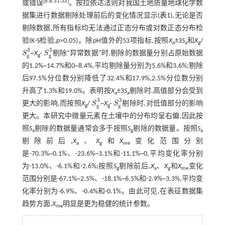
[
6
,
8
,
31
-
32
]
或错误
。按拉依达法则对我国土地质量地球化学数
据集进行数据剔除处理前后的变化情况显示(
表1
),无论是否
剔除数据,所有指标均无法通过正态分布或对数正态分布检
验(K-S检验,
p
>0.05)。除pH值外的53项指标,按照
X
±3
S
和
X
/
a
a
g
3
3
S
~
X
·
S
剔除“异常数据”时,剔除的数据量分别占原始数据
S
g
3
S
g
3
g
g
g
的1.2%~14.7%和0~8.4%,平均剔除量分别为5.6%和3.6%;剔除
后97.5%分位数分别降低了32.4%和17.9%,2.5%分位数分别
升高了1.3%和19.0%。表明按
X
±3
S
剔除时,高值部分会受到
a
a
3
3
更大的影响,而按照
X
/
S
~
X
·
S
剔除时,对低值部分的影响
S
g
3
S
g
3
g
g
g
g
更大。本研究中微量元素在土壤中的分布均呈右偏,因此按
照
S
剔除的数据量通常会多于按照
S
剔除的数据量。按照
S
a
g
a
剔除前后,
X
、
X
和
X
变化范围分别
a
g
me
是-70.3%~0.1%、-23.6%~3.1%和-11.1%~0,平均变化率分别
为-13.0%、-6.1%和-2.6%;按照
S
剔除前后,
X
、
X
和
X
变化
g
a
g
me
范围分别是-67.1%~2.5%、-18.1%~6.5%和-2.9%~3.3%,平均变
化率分别为-6.9%、-0.4%和-0.1%。由此可见,在表征数据集
趋势方面,
X
明显是更为稳健的统计参数。
me