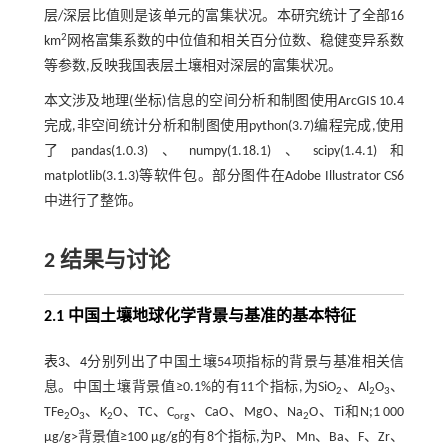
层/深层比值则是该单元的富集状况。本研究统计了全部16
2
km
网格富集系数的中位值和相关百分位数、稳健变异系数
等参数,反映我国表层土壤相对深层的富集状况。
本文涉及地理(坐标)信息的空间分析和制图使用ArcGIS 10.4
完成,非空间统计分析和制图使用python(3.7)编程完成,使用
了pandas(1.0.3)、numpy(1.18.1)、scipy(1.4.1)和
matplotlib(3.1.3)等软件包。部分图件在Adobe Illustrator CS6
中进行了整饰。
2 结果与讨论
2.1 中国土壤地球化学背景与基准的基本特征
表3
、
4
分别列出了中国土壤54项指标的背景与基准相关信
息。中国土壤背景值≥0.1%的有11个指标,为SiO
、Al
O
、
2
2
3
TFe
O
、K
O、TC、C
、CaO、MgO、Na
O、Ti和N;1 000
2
3
2
org
2
μg/g>背景值≥100 μg/g的有8个指标,为P、Mn、Ba、F、Zr、