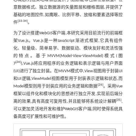
意数据格式、独立数据源的矢量图层和栅格图层,并提供了
基础的地图控件,如鹰眼、比例平移、放缩和要素选择等控
[
33
-
34
]
件
。
为了设计搭建WebGIS客户端,本研究采用目前流行的前端框
架Vue.js。Vue.js是一种JavaScript渐进式框架,它具有组件
化、轻量级、简单易学、数据驱动、模块友好和灵活性强
的特点。基于MVVM(Model-View-ViewModel)模式(
图
[
26
]
7
),Vue.js将应用程序的业务逻辑和表示逻辑与用户界面
(UI)进行了独立封装。在MVVM模式中,View视图用于封装UI
和UI逻辑,ViewModel视图模型用于封装表示逻辑和状态,而
[
26
]
Model模型则用于封装应用的业务逻辑和数据
。采用Vue
框架以组件化和模块化的思想进行独立开发,实现前后端分
[
35
]
离的效果,具有高度可复用性,并且能够将系统设计解耦
,
可以更加灵活地开发和维护WebGIS客户端,同时使得系统具
备高度可扩展性和可维护性。