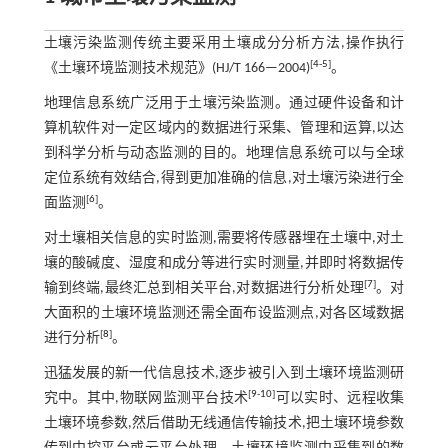
土壤污染监测传统主要采用土壤成分分析方法,操作执行
[
4
-
5
]
《土壤环境监测技术规范》(HJ/T 166—2004)
。
地理信息系统广泛用于土壤污染监测。通过硬件设备和计
算机软件对一定区域内的数据进行采集、管理和运算,以达
到科学分析与动态监测的目的。地理信息系统可以与全球
定位系统有效结合,得到更加准确的信息,对土壤污染进行全
[
6
]
面监测
。
对土壤相关信息的实时监测,需要将传感器埋在土壤中,对土
壤的酸碱度、湿度和成分等进行实时测量,并即时将数据传
[
7
]
输到终端,最终汇总到相关平台,对数据进行分析处理
。对
大面积的土壤环境监测还需全面布设监测点,对各区域数据
[
8
]
进行分析
。
迅猛发展的新一代信息技术,逐步被引入到土壤环境监测研
[
9
-
10
]
究中。其中,物联网监测平台技术
可以实时、远程收集
土壤环境参数,然后借助无线通信传输技术,把土壤环境参数