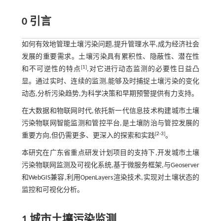
0 引言
如何有效地管理土壤污染问题,提升管理水平,成为经济社会
发展的重要需求。土壤污染具有累积性、隐蔽性、潜在性
[
1
]
和不可逆性的特点
,对它进行动态监测的必要性日益凸
显。通过实时、连续的监测,能够及时捕捉土壤污染的变化
动态,分析污染趋势,为科学决策和早期预警提供有力支持。
在大数据和物联网时代,依托新一代信息技术构建城市土壤
污染物联网智能监测和管控平台,是土壤防治与管控发展的
[
2
-
3
]
重要方向,但仍需更多、更深入的探索和实践
。
本研究在广东省重点研发计划项目的支持下,开发城市土壤
污染物联网监测及可视化系统,基于微服务框架,与Geoserver
和WebGIS兼容,利用OpenLayers渲染技术,实现对土壤状态的
监控和可视化分析。
1 城市土壤污染监测