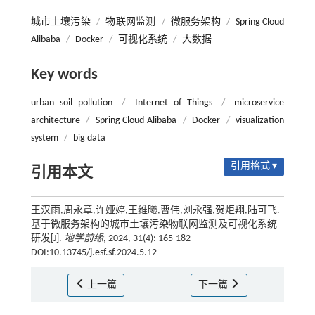
城市土壤污染
/
物联网监测
/
微服务架构
/
Spring Cloud
Alibaba
/
Docker
/
可视化系统
/
大数据
Key words
urban soil pollution
/
Internet of Things
/
microservice
architecture
/
Spring Cloud Alibaba
/
Docker
/
visualization
system
/
big data
引用格式 ▾
引用本文
王汉雨,周永章,许娅婷,王维曦,曹伟,刘永强,贺炬翔,陆可飞.
基于微服务架构的城市土壤污染物联网监测及可视化系统
研发[J].
地学前缘
, 2024, 31(4): 165-182
DOI:10.13745/j.esf.sf.2024.5.12
上一篇
下一篇