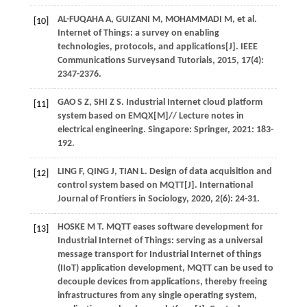
AL-FUQAHA
A
,
GUIZANI
M
,
MOHAMMADI
M
, et al.
[10]
Internet of Things: a survey on enabling
technologies, protocols, and applications[J].
IEEE
Communications Surveysand Tutorials
,
2015
,
17
(4):
2347-2376.
GAO
S Z
,
SHI
Z S
. Industrial Internet cloud platform
[11]
system based on EMQX[M]//
Lecture notes in
electrical engineering
. Singapore: Springer,
2021
: 183-
192.
LING
F
,
QING
J
,
TIAN
L
. Design of data acquisition and
[12]
control system based on MQTT[J].
International
Journal of Frontiers in Sociology
,
2020
,
2
(6): 24-31.
HOSKE
M T
. MQTT eases software development for
[13]
Industrial Internet of Things: serving as a universal
message transport for Industrial Internet of things
(IIoT) application development, MQTT can be used to
decouple devices from applications, thereby freeing
infrastructures from any single operating system,