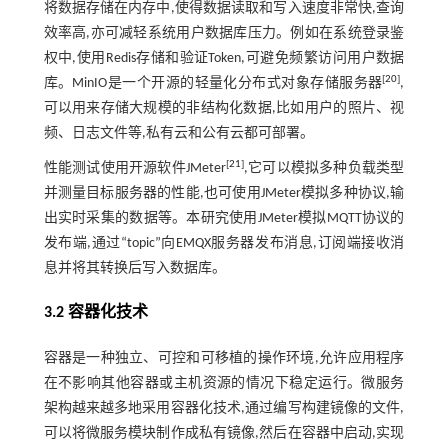
将数据存储在内存中,使得数据读取和写入速度非常快,查询
效率高,亦可减轻系统用户数据库压力。例如在系统登录鉴
权中,使用Redis存储和验证Token,可避免频繁访问用户数据
[
20
]
库。MinIO是一个开源的轻量化分布式对象存储服务器
,
可以用来存储大规模的非结构化数据,比如用户的照片、视
频、日志文件等,私有云和公有云都可部署。
[
21
]
性能测试使用开源软件JMeter
,它可以模拟多种负载类型
并测量目标服务器的性能,也可使用JMeter模拟多种协议,输
出实时采集的数据等。本研究使用JMeter模拟MQTT协议的
发布端,通过“topic”向EMQX服务器发布消息,订阅端接收消
息并将其转换后写入数据库。
3.2 容器化技术
容器是一种独立、可控和可移植的操作环境,允许应用程序
在不影响其他容器或主机资源的情况下稳定运行。微服务
架构越来越多地采用容器化技术,通过编写构建镜像的文件,
可以将微服务模块制作成私有镜像,然后在容器中启动,实现