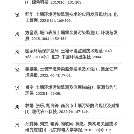
[J].
绿色科技
,
2019
(16): 181-183.
嵇华. 土壤环境污染监测技术的应用发展现状[J].
化
[3]
工管理
,
2021
(15): 165-166.
方銮燕. 城市表层土壤重金属污染监测[J].
环境与发
[4]
展
,
2018
,
30
(4): 152-153.
国家环境保护总局.
土壤环境监测技术规范: HJ/T
[5]
166—2004
[S]. 北京: 中国环境出版社,
2004
.
姜德民. 土壤环境污染监测技术及方法[J].
黑龙江环
[6]
境通报
,
2022
,
46
(4): 79-81.
肖宇. 土壤环境污染监测及治理措施[J].
资源节约与
[7]
环保
,
2023
(1): 55-58.
林娟, 张乐, 胡海锋, 商洛市土壤污染防治现状及对策
[8]
[J].
现代农业科技
,
2022
(9): 147-149.
孙其博, 刘杰, 黎羴, 物联网: 概念、架构与关键技术
[9]
研究综述[J].
北京邮电大学学报
,
2010
,
33
(3): 1-9.