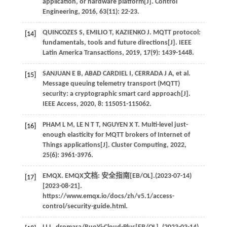
application, or hardware platform[J].
Control
Engineering
,
2016
,
63
(11): 22-23.
QUINCOZES
S
,
EMILIO
T
,
KAZIENKO
J
. MQTT protocol:
[14]
fundamentals, tools and future directions[J].
IEEE
Latin America Transactions
,
2019
,
17
(9): 1439-1448.
SANJUAN
E B
,
ABAD
CARDIEL I
,
CERRADA
J A
, et al.
[15]
Message queuing telemetry transport (MQTT)
security: a cryptographic smart card approach[J].
IEEE Access
,
2020
,
8
: 115051-115062.
PHAM
L M
,
LE
N T T
,
NGUYEN
X T
. Multi-level just-
[16]
enough elasticity for MQTT brokers of Internet of
Things applications[J].
Cluster Computing
,
2022
,
25
(6): 3961-3976.
EMQX. EMQX文档: 安全指南[EB/OL].(2023-07-14)
[17]
[2023-08-21].
https://www.emqx.io/docs/zh/v5.1/access-
control/security-guide.html.