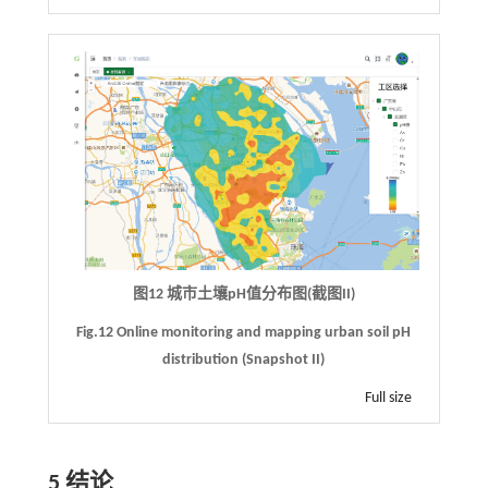
图12 城市土壤pH值分布图(截图II)
Fig.12 Online monitoring and mapping urban soil pH
distribution (Snapshot II)
Full size
5 结论