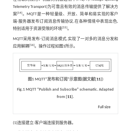
Telemetry Transport)为可靠且有效的消息传输提供了解决方
[
14
]
案
。MQTT是一种轻量级、开放、简单和易实现的客户
端-服务器发布订阅消息传输协议,在各种情境中表现出色,
[
15
]
特别适用于资源受限的环境
。
MQTT采用发布-订阅消息模式,实现了一对多的消息分发和
[
16
]
应用解耦
。操作过程如
图1
所示。
图1 MQTT“发布和订阅”示意图(据文献[
11
])
Fig.1 MQTT “Publish and Subscribe” schematic. Adapted
from [
11
].
Full size
(1)连接建立:客户端连接到服务器。