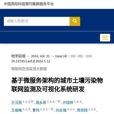
中国高校科技期刊集群服务平台
Toggle
地学前缘
››
2024, Vol. 31
››
Issue (4)
: 165 -182.
DOI:
10.13745/j.esf.sf.2024.5.12
物联网在线监测大数据
基于微服务架构的城市土壤污染物
联网监测及可视化系统研发
1
,
2
,
3
1
,
2
,
3
,
*
1
,
2
,
3
王汉雨
,
周永章
,
许娅婷
,
1
,
2
,
3
1
,
2
,
3
,
*
1
,
2
,
3
1
,
2
,
3
王维曦
,
曹伟
,
刘永强
,
贺炬翔
,