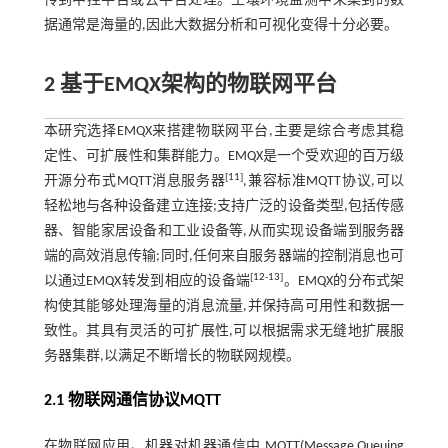
传到中控平台或云平台处理。土壤环境监测中采集到的数
据通常是海量的,因此大数据分析和可视化变得十分必要。
2 基于EMQX架构的物联网平台
本研究选择EMQX来搭建物联网平台,主要是综合考虑其稳
定性、可扩展性和集群能力。EMQX是一个受欢迎的百万级
[
11
]
开源分布式MQTT消息服务器
,兼容标准MQTT协议,可以
轻松地与各种设备建立连接;支持广泛的设备类型,包括传感
器、智能家居设备和工业设备等,从而实现设备端到服务器
端的高效消息传输;同时,任何来自服务器端的控制消息也可
[
12
-
13
]
以通过EMQX转发到相应的设备端
。EMQX的分布式架
构使其能够处理海量的消息流量,并保持高可用性和数据一
致性。其具有灵活的可扩展性,可以根据需求无缝地扩展服
务器集群,以满足不断增长的物联网规模。
2.1 物联网通信协议MQTT
在物联网应用、机器对机器通信中,MQTT(Message Queuing