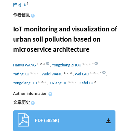
2
陆可飞
作者信息
+
IoT monitoring and visualization of
urban soil pollution based on
microservice architecture
1
,
2
,
3
1
,
2
,
3
,
*
Hanyu WANG
,
Yongzhang ZHOU
,
1
,
2
,
3
1
,
2
,
3
1
,
2
,
3
,
*
Yating XU
,
Weixi WANG
,
Wei CAO
,
1
,
2
,
3
1
,
2
,
3
2
Yongqiang LIU
,
Juxiang HE
,
Kefei LU
Author information
+
文章历史
+
PDF (5825K)