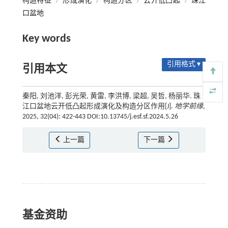
构造特征
/
形成演化
/
构造分区
/
云开低凸起
/
珠江
口盆地
Key words
引用格式 ▾
引用本文
秦阳, 刘池洋, 彭光荣, 黄雷, 李洪博, 梁超, 吴哲, 杨丽华. 珠
江口盆地云开低凸起形成演化及构造分区作用[J].
地学前缘
,
2025, 32(04): 422-443 DOI:10.13745/j.esf.sf.2024.5.26
上一篇
下一篇
基金资助