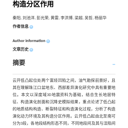
构造分区作用
秦阳, 刘池洋, 彭光荣, 黄雷, 李洪博, 梁超, 吴哲, 杨丽华
作者信息
+
Author information
+
文章历史
+
摘要
云开低凸起位处两个富烃凹陷之间，油气勘探前景好，且
其在理解珠江口盆地东、西部差异演化研究中具有重要地
位。本文以深度域3D地震资料为基础，结合生长地层特
征、构造演化剖面和沉降史模拟结果，重点论述了低凸起
的地质结构构造、断裂特征和构造演化过程，分析了构造
演化动力环境及其构造分区作用。云开低凸起由北至南可
分为3段，各地段结构形态不同，不同地段间及其与洼陷间