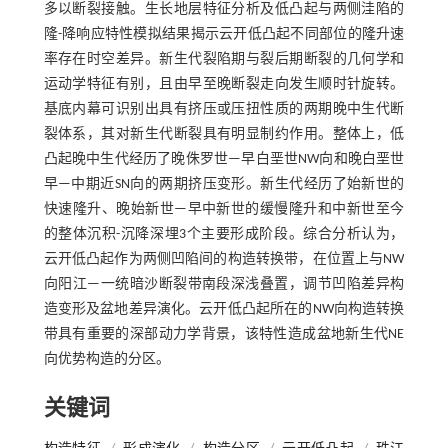
多以断裂接触。生长地层特征分析及低凸起与两侧洼陷的
隆-降响应特性模拟结果揭示云开低凸起不同部位的隆升速
率存在时空差异。新生代裂陷期与裂后期断裂的几何学和
运动学特征有别，且由早至晚断裂走向发生顺时针旋转。
基底内幕可识别出具有挤压或压扭性质的两期晚中生代断
裂体系，其对新生代断裂具有明显制约作用。整体上，低
凸起晚中生代经历了晚侏罗世—早白垩世NW向和晚白垩世
早—中期近SN向的两期挤压变形。新生代经历了始新世的
快速隆升、晚始新世—早中新世的缓慢隆升和中新世至今
的整体沉积-沉降深埋3个主要形成阶段。综合分析认为，
云开低凸起作为两侧凹陷间的构造转换带，在位置上与NW
向阳江—一统暗沙断裂带南段深浅叠置，调节凹陷差异构
造变形及盆地差异演化。云开低凸起所在的NW向构造转换
带具有重要的深部动力学背景，该特性造成盆地新生代NE
向优势构造的分区。
关键词