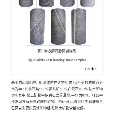
图3 含方解石脉页岩样品
Fig.3 Calcite vein-bearing shale samples
Full size
基于岩心X射线衍射测试岩样矿物组成为:石英的质量百分
比为40.1%,长石类15.3%,黄铁矿5.3%,白云石10.7%,黏土矿物
19%,其中,黏土矿物中伊利石含量最高,平均为87%。样品中
还发现方解石等碳酸盐矿物。由此可见,该地区牛蹄塘组黑
色页岩主要由脆性矿物组成,黏土矿物含量较低。