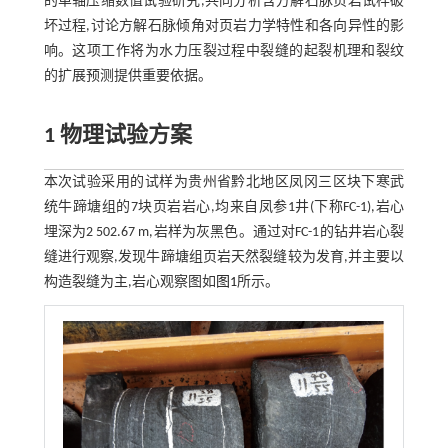
的单轴压缩数值试验研究,共同分析含方解石脉页岩试样破
坏过程,讨论方解石脉倾角对页岩力学特性和各向异性的影
响。这项工作将为水力压裂过程中裂缝的起裂机理和裂纹
的扩展预测提供重要依据。
1 物理试验方案
本次试验采用的试样为贵州省黔北地区凤冈三区块下寒武
统牛蹄塘组的7块页岩岩心,均来自凤参1井(下称FC-1),岩心
埋深为2 502.67 m,岩样为灰黑色。通过对FC-1的钻井岩心裂
缝进行观察,发现牛蹄塘组页岩天然裂缝较为发育,并主要以
构造裂缝为主,岩心观察图如
图1
所示。