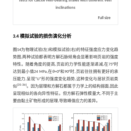
tests for calcite vein-bearing shales with different vein
inclinations
Full size
3.4 模拟试验的损伤演化分析
图14
为物理试验(左)和模拟试验(右)的特征强度应力变化趋
势图,两种试验都表明方解石脉倾角会显著影响页岩的强度
特性。随着角度的提高,页岩的力学性能逐渐递减,在75°时
达到最小值24 MPa,在
θ
=0°和90°时,页岩往往拥有更好的承
压能力,呈现“U”形的强度变化趋势,这种变化与层状页岩类
[
35
-
36
]
似
。因为层理和方解石都属于力学上的结构弱面,因此
呈现相似的各向异性特征。但方解石弹性模量大,不同于主
要由黏土矿物形成的层理,导致峰值应力的差异。