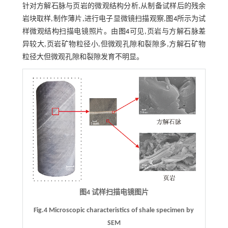
针对方解石脉与页岩的微观结构分析,从制备试样后的残余
岩块取样,制作薄片,进行电子显微镜扫描观察,
图4
所示为试
样微观结构扫描电镜照片。由
图4
可见,页岩与方解石脉差
异较大,页岩矿物粒径小,但微观孔隙和裂隙多,方解石矿物
粒径大但微观孔隙和裂隙发育不明显。
图4 试样扫描电镜图片
Fig.4 Microscopic characteristics of shale specimen by
SEM