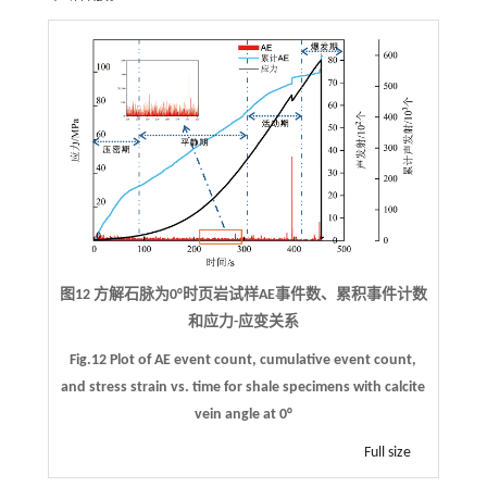
图12 方解石脉为0°时页岩试样AE事件数、累积事件计数
和应力-应变关系
Fig.12 Plot of AE event count, cumulative event count,
and stress strain vs. time for shale specimens with calcite
vein angle at 0°
Full size