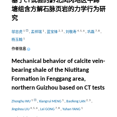
基于CT试验的黔北凤冈地区牛蹄
塘组含方解石脉页岩的力学行为研
究
1
1
2
,
3
4
,
5
,
6
7
,
8
邬忠虎
,
孟祥瑞
,
蓝宝锋
,
刘敬寿
,
巩磊
,
1
杨玉翰
作者信息
+
Mechanical behavior of calcite vein-
bearing shale of the Niutitang
Formation in Fenggang area,
northern Guizhou based on CT tests
1
1
2
,
3
Zhonghu WU
,
Xiangrui MENG
,
Baofeng LAN
,
4
,
5
,
6
7
,
8
1
Jingshou LIU
,
Lei GONG
,
Yuhan YANG