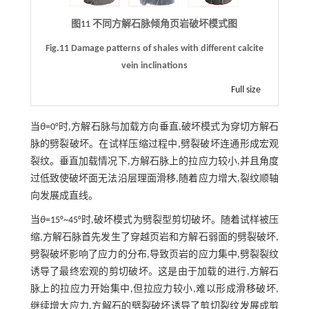
图11 不同方解石脉倾角页岩破坏模式图
Fig.11 Damage patterns of shales with different calcite
vein inclinations
Full size
当
θ
=0°时,方解石脉与加载方向垂直,破坏模式为穿切方解石
脉的劈裂破坏。在试样压缩过程中,劈裂破坏连通形成宏观
裂纹。垂直加载情况下,方解石脉上的拉应力较小,并且角度
过低致使破坏面无法沿层理面滑移,随着应力增大,裂纹顺轴
向发展成直线。
当
θ
=15°~45°时,破坏模式为劈裂型剪切破坏。随着试样被压
缩,方解石脉首先发生了穿越页岩和方解石弱面的劈裂破坏,
劈裂破坏影响了应力的分布,导致页岩的应力集中,劈裂裂纹
诱导了最终宏观的剪切破坏。这是由于加载的进行,方解石
脉上的拉应力开始集中,但拉应力较小,难以形成滑移破坏,
继续增大应力,方解石的劈裂破坏诱导了剪切裂纹发展成剪