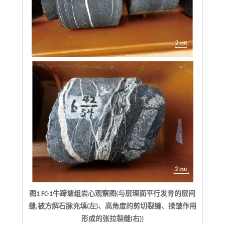
图1 FC-1牛蹄塘组岩心观察图(与层理面平行发育的层间
缝,被方解石脉充填(左)、高角度的剪切裂缝、揉皱作用
形成的张拉裂缝(右))