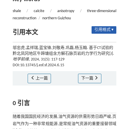
shale
/
calcite
/
anisotropy
/
three-dimensional
reconstruction
/
northern Guizhou
引用格式 ▾
引用本文
邬忠虎,孟祥瑞,蓝宝锋,刘敬寿,巩磊,杨玉翰. 基于CT试验的
黔北凤冈地区牛蹄塘组含方解石脉页岩的力学行为研究[J].
地学前缘
, 2024, 31(5): 117-129
DOI:10.13745/j.esf.sf.2024.6.15
上一篇
下一篇
0 引言
随着我国国民经济的发展,油气资源的供需形势日趋严峻,页
岩气作为一种非常规能源,是常规油气资源的重要接替领域