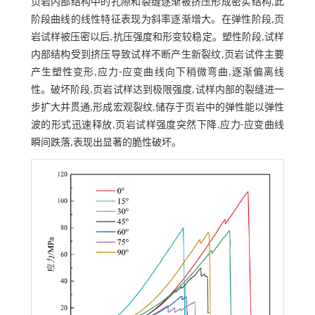
页岩内部结构中的孔隙和裂缝逐渐被挤压形成密实结构,此
阶段曲线的线性特征表现为斜率逐渐增大。在弹性阶段,页
岩试样被压密以后,抗压强度和形变较稳定。塑性阶段,试样
内部结构受到挤压导致试样不断产生新裂纹,页岩试件主要
产生塑性变形,应力-应变曲线向下稍微弯曲,逐渐偏离线
性。破坏阶段,页岩试样达到极限强度,试样内部的裂缝进一
步扩大并贯通,形成宏观裂纹,储存于页岩中的弹性能以弹性
波的形式迅速释放,页岩试样强度突然下降,应力-应变曲线
瞬间跌落,表现出显著的脆性破坏。