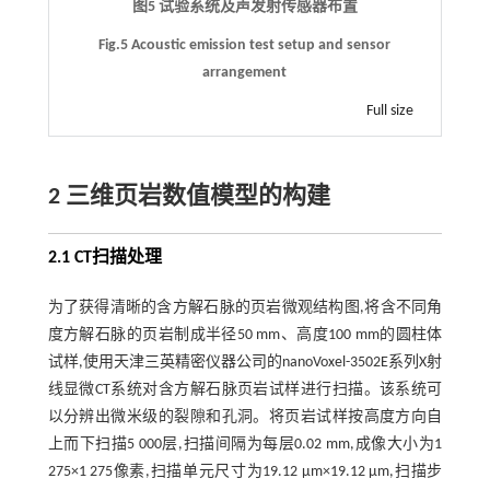
图5 试验系统及声发射传感器布置
Fig.5 Acoustic emission test setup and sensor
arrangement
Full size
2 三维页岩数值模型的构建
2.1 CT扫描处理
为了获得清晰的含方解石脉的页岩微观结构图,将含不同角
度方解石脉的页岩制成半径50 mm、高度100 mm的圆柱体
试样,使用天津三英精密仪器公司的nanoVoxel-3502E系列X射
线显微CT系统对含方解石脉页岩试样进行扫描。该系统可
以分辨出微米级的裂隙和孔洞。将页岩试样按高度方向自
上而下扫描5 000层,扫描间隔为每层0.02 mm,成像大小为1
275×1 275像素,扫描单元尺寸为19.12 μm×19.12 μm,扫描步