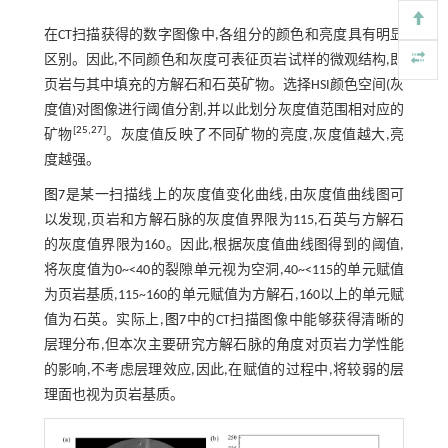
在CT扫描获得的数字图像中,各组分的颜色和亮度具有明显
区别。因此,不同颜色和灰度可表征页岩试样的微观结构,即
页岩与其中填充的方解石和石英矿物。选择HSI颜色空间(灰
度值)对图像进行阈值分割,并以此划分灰度值范围相对应的
[
25
,
27
]
矿物
。灰度值反映了不同矿物的亮度,灰度值越大,亮
度越强。
图7
是某一扫描线上的灰度值变化曲线,由灰度值曲线图可
以发现,页岩和方解石脉的灰度值界限为115,石英与方解石
的灰度值界限为160。因此,根据灰度值曲线图得到的阈值,
将灰度值为0~<40的裂隙单元视为空洞,40~<115的单元赋值
为页岩基质,115~160的单元赋值为方解石,160以上的单元赋
值为石英。实际上,
图7
中的CT扫描图像中能够获得清晰的
层理分布,但本次主要研究方解石脉的角度对页岩力学性能
的影响,不考虑层理效应,因此,在赋值的过程中,将较弱的层
理面也视为页岩基质。