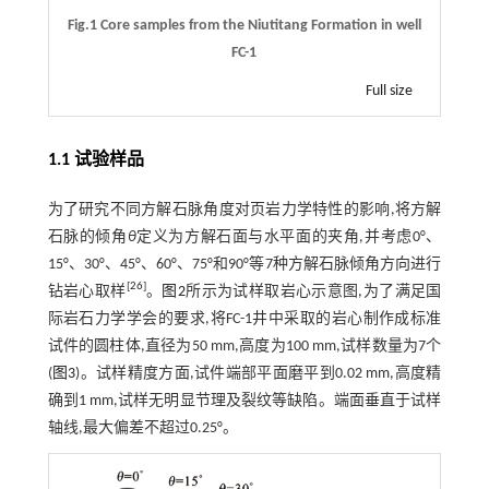
Fig.1 Core samples from the Niutitang Formation in well
FC-1
Full size
1.1 试验样品
为了研究不同方解石脉角度对页岩力学特性的影响,将方解
石脉的倾角
θ
定义为方解石面与水平面的夹角,并考虑0°、
15°、30°、45°、60°、75°和90°等7种方解石脉倾角方向进行
[
26
]
钻岩心取样
。
图2
所示为试样取岩心示意图,为了满足国
际岩石力学学会的要求,将FC-1井中采取的岩心制作成标准
试件的圆柱体,直径为50 mm,高度为100 mm,试样数量为7个
(
图3
)。试样精度方面,试件端部平面磨平到0.02 mm,高度精
确到1 mm,试样无明显节理及裂纹等缺陷。端面垂直于试样
轴线,最大偏差不超过0.25°。