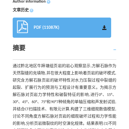
Author information
+
文章历史
+
PDF (11087K)
摘要
通过黔北地区牛蹄塘组页岩的岩心观察显示,方解石脉作为
天然裂缝的充填物,并在很大程度上影响着页岩的破坏模式,
研究含方解石脉页岩的破坏特性对水力压裂过程中裂缝的
起裂、扩展行为的预测与工程设计有重要意义。为揭示方
解石脉对页岩力学特性和破裂特征的影响,进行0°、15°、
30°、45°、60°、75°和90°7种倾角的单轴压缩和声发射试验,
并结合CT扫描技术、有限元计算,构建了三维细观数值模型,
讨论不同角度方解石脉对页岩的细观破坏过程和力学性能
的影响,分析页岩微裂纹的时空演化规律。结果表明:(1)不同