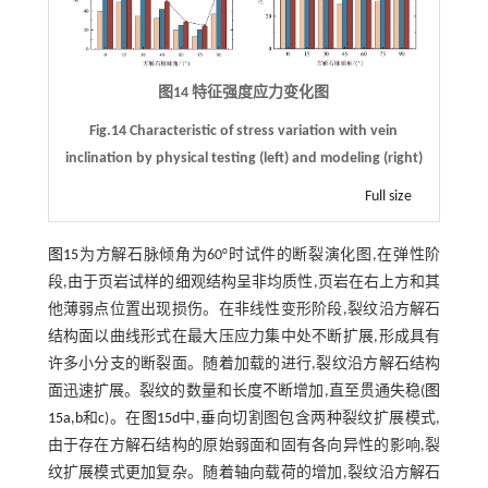
图14 特征强度应力变化图
Fig.14 Characteristic of stress variation with vein
inclination by physical testing (left) and modeling (right)
Full size
图15
为方解石脉倾角为60°时试件的断裂演化图,在弹性阶
段,由于页岩试样的细观结构呈非均质性,页岩在右上方和其
他薄弱点位置出现损伤。在非线性变形阶段,裂纹沿方解石
结构面以曲线形式在最大压应力集中处不断扩展,形成具有
许多小分支的断裂面。随着加载的进行,裂纹沿方解石结构
面迅速扩展。裂纹的数量和长度不断增加,直至贯通失稳(
图
15a,b
和
c
)。在
图15d
中,垂向切割图包含两种裂纹扩展模式,
由于存在方解石结构的原始弱面和固有各向异性的影响,裂
纹扩展模式更加复杂。随着轴向载荷的增加,裂纹沿方解石