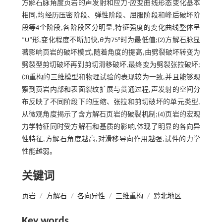
方解石脉角度页岩的声发射和应力-应变曲线形态变化基本
相同,均经历压密阶段、弹性阶段、屈服阶段和峰后破坏阶
段等4个阶段,各阶段区分明显,特征强度的变化曲线整体呈
“U”形,变化程度不断加快,
θ
为75°时为最低值;(2)方解石脉显
著影响页岩的破坏模式,随着角度的提高,由劈裂破坏转变为
劈裂型剪切破坏再到剪切滑移破坏,最终变为劈裂张拉破坏;
(3)重构的三维模型和物理试验的表现较为一致,并且能够观
察到页岩内部和表面裂纹扩展与贯通过程,声发射的空间分
布反映了不同阶段下的压缩、张拉和剪切破坏的单元类型,
从微观角度揭示了含方解石页岩的破裂机制;(4)页岩的宏观
力学特征同时受方解石和基质的影响,体现了明显的各向异
性特征,方解石角度越高,对滑移导向作用越强,试件的力学
性能越弱。
关键词
页岩
/
方解石
/
各向异性
/
三维重构
/
黔北地区
Key words