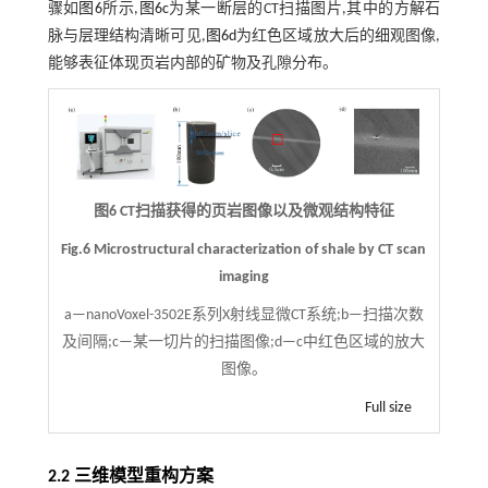
骤如
图6
所示,
图6c
为某一断层的CT扫描图片,其中的方解石
脉与层理结构清晰可见,
图6d
为红色区域放大后的细观图像,
能够表征体现页岩内部的矿物及孔隙分布。
图6 CT扫描获得的页岩图像以及微观结构特征
Fig.6 Microstructural characterization of shale by CT scan
imaging
a—nanoVoxel-3502E系列X射线显微CT系统;b—扫描次数
及间隔;c—某一切片的扫描图像;d—c中红色区域的放大
图像。
Full size
2.2 三维模型重构方案