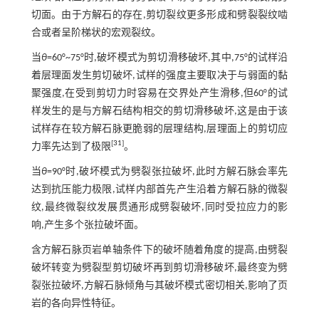
切面。由于方解石的存在,剪切裂纹更多形成和劈裂裂纹啮
合或者呈阶梯状的宏观裂纹。
当
θ
=60°~75°时,破坏模式为剪切滑移破坏,其中,75°的试样沿
着层理面发生剪切破坏,试样的强度主要取决于与弱面的黏
聚强度,在受到剪切力时容易在交界处产生滑移,但60°的试
样发生的是与方解石结构相交的剪切滑移破坏,这是由于该
试样存在较方解石脉更脆弱的层理结构,层理面上的剪切应
[
31
]
力率先达到了极限
。
当
θ
=90°时,破坏模式为劈裂张拉破坏,此时方解石脉会率先
达到抗压能力极限,试样内部首先产生沿着方解石脉的微裂
纹,最终微裂纹发展贯通形成劈裂破坏,同时受拉应力的影
响,产生多个张拉破坏面。
含方解石脉页岩单轴条件下的破坏随着角度的提高,由劈裂
破坏转变为劈裂型剪切破坏再到剪切滑移破坏,最终变为劈
裂张拉破坏,方解石脉倾角与其破坏模式密切相关,影响了页
岩的各向异性特征。