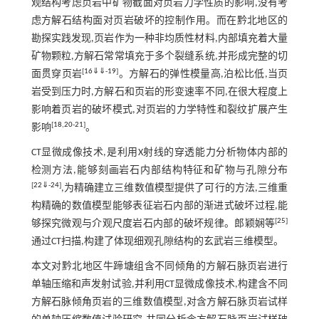
观结构考虑页岩中矿物截面对页岩力学性质的影响,没有考
虑方解石结构面对页岩破坏的控制作用。而在黔北地区的
勘探实践发现,页岩作为一种非均质性材料,内部填充着大量
矿物颗粒,方解石常常填充于多个裂缝系统,并形成完整的切
[
16
⇓
⇓
-
19
]
面贯穿页岩
。方解石的弹性模量高,泊松比低,当页
岩受到压力时,方解石和页岩的形变速率不同,在很大程度上
影响着页岩的破坏模式,对页岩的力学特性和裂纹扩展产生
[
18
,
20
-
21
]
影响
。
CT显微成像技术,是利用X射线的穿透能力分析物体内部的
检测方法,能够刻画岩石内部结构特征和矿物与孔隙分布
[
22
⇓
-
24
]
,为精确建立三维数值模型提供了可行的方法,三维重
构精确的数值模型能够表征岩石内部的渐进式破坏过程,能
[
25
]
够探究微观与介观尺度岩石内部的破坏规律。郎颖娴等
通过CT扫描,构建了体现细观孔隙结构的玄武岩三维模型。
本文对黔北地区牛蹄塘组含不同倾角的方解石脉页岩进行
单轴压缩和声发射试验,并利用CT显微成像技术,构建含不同
方解石脉倾角页岩的三维数值模型,对含方解石脉页岩试样