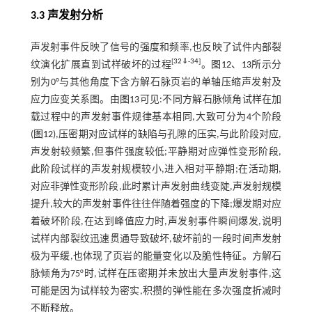
3.3 声发射分析
声发射事件反映了信号的强度和频率,也反映了试件内部裂
[
32
⇓
-
34
]
纹演化扩展直到试样破坏的过程
。
图12
、
13
所示分
别为0°与其他角度下含方解石脉页岩的单轴压缩声发射及
应力应变关系图。由
图13
可见:不同方解石脉倾角试样在加
载过程中的声发射事件规律基本相同,大致可分为4个阶段
(
图12
),压密期对应试样的缺陷与孔隙的压实,与此阶段对应,
声发射较频繁,但事件强度较低;平静期对应弹性变形阶段,
此阶段试样的声发射规模较小,进入相对平静期;在活动期,
对应非弹性变形阶段,此时累计声发射曲线变陡,声发射规模
提升,较大的声发射事件往往伴随着强度的下降;爆发期对应
着破坏阶段,在达到峰值应力时,声发射事件瞬间爆发,说明
试样内部裂纹迅速贯通导致破坏,破坏前的一段时间声发射
极为平缓,也体现了页岩的能量变化以及脆性特征。方解石
脉倾角为75°时,试样在压密期并未放出大量声发射事件,这
可能是因为试样较为密实,积攒的弹性能在多次强度折减时
不断释放。