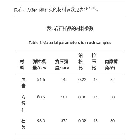
[
21
,
30
]
页岩、方解石和石英的材料参数见
表1
。
表1 岩石样品的材料参数
Table 1 Material parameters for rock samples
泊
拉
材
弹性模
抗压强
松
压
内摩擦
料
量/GPa
度/MPa
比
比
角/(°)
页
51.6
145
0.22
14
35
岩
方
80.5
101
0.30
11
30
解
石
石
96.0
373
0.08
15
60
英