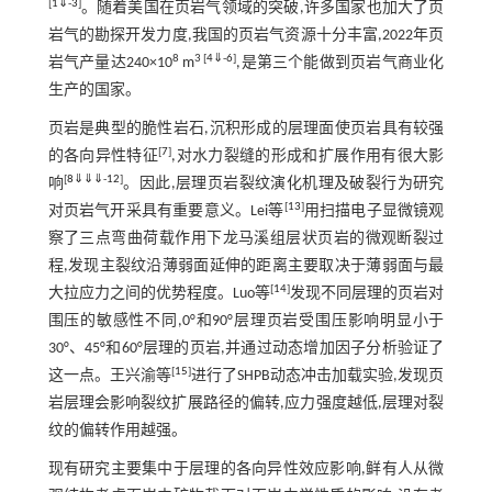
[
1
⇓
-
3
]
。随着美国在页岩气领域的突破,许多国家也加大了页
岩气的勘探开发力度,我国的页岩气资源十分丰富,2022年页
8
3
[
4
⇓
-
6
]
岩气产量达240×10
m
,是第三个能做到页岩气商业化
生产的国家。
页岩是典型的脆性岩石,沉积形成的层理面使页岩具有较强
[
7
]
的各向异性特征
,对水力裂缝的形成和扩展作用有很大影
[
8
⇓
⇓
⇓
-
12
]
响
。因此,层理页岩裂纹演化机理及破裂行为研究
[
13
]
对页岩气开采具有重要意义。Lei等
用扫描电子显微镜观
察了三点弯曲荷载作用下龙马溪组层状页岩的微观断裂过
程,发现主裂纹沿薄弱面延伸的距离主要取决于薄弱面与最
[
14
]
大拉应力之间的优势程度。Luo等
发现不同层理的页岩对
围压的敏感性不同,0°和90°层理页岩受围压影响明显小于
30°、45°和60°层理的页岩,并通过动态增加因子分析验证了
[
15
]
这一点。王兴渝等
进行了SHPB动态冲击加载实验,发现页
岩层理会影响裂纹扩展路径的偏转,应力强度越低,层理对裂
纹的偏转作用越强。
现有研究主要集中于层理的各向异性效应影响,鲜有人从微